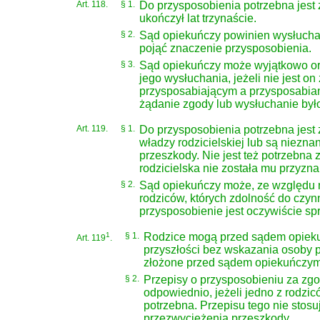
Art. 118.
§ 1.
Do przysposobienia potrzebna jest
ukończył lat trzynaście.
§ 2.
Sąd opiekuńczy powinien wysłuchać 
pojąć znaczenie przysposobienia.
§ 3.
Sąd opiekuńczy może wyjątkowo or
jego wysłuchania, jeżeli nie jest o
przysposabiającym a przysposabian
żądanie zgody lub wysłuchanie by
Art. 119.
§ 1.
Do przysposobienia potrzebna jest
władzy rodzicielskiej lub są niezna
przeszkody. Nie jest też potrzebna 
rodzicielska nie została mu przyzna
§ 2.
Sąd opiekuńczy może, ze względu n
rodziców, których zdolność do czyn
przysposobienie jest oczywiście sp
1
§ 1.
Rodzice mogą przed sądem opieku
Art. 119
.
przyszłości bez wskazania osoby 
złożone przed sądem opiekuńczym,
§ 2.
Przepisy o przysposobieniu za zg
odpowiednio, jeżeli jedno z rodzic
potrzebna. Przepisu tego nie stosu
przezwyciężenia przeszkody.