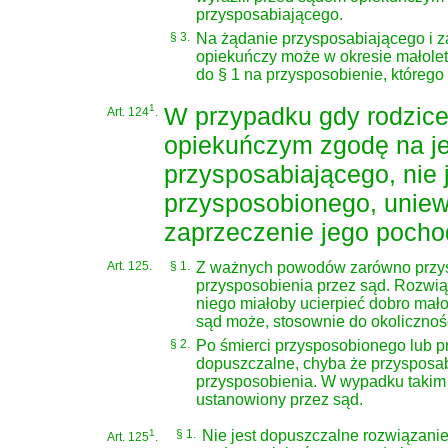
przysposabiającego.
§ 3.
Na żądanie przysposabiającego i za
opiekuńczy może w okresie małole
do § 1 na przysposobienie, którego 
1
W przypadku gdy rodzice
Art. 124
.
opiekuńczym zgodę na j
przysposabiającego, nie 
przysposobionego, uniew
zaprzeczenie jego pocho
Art. 125.
§ 1.
Z ważnych powodów zarówno przysp
przysposobienia przez sąd. Rozwiąz
niego miałoby ucierpieć dobro mało
sąd może, stosownie do okolicznoś
§ 2.
Po śmierci przysposobionego lub p
dopuszczalne, chyba że przysposab
przysposobienia. W wypadku takim 
ustanowiony przez sąd.
1
§ 1.
Nie jest dopuszczalne rozwiązanie
Art. 125
.