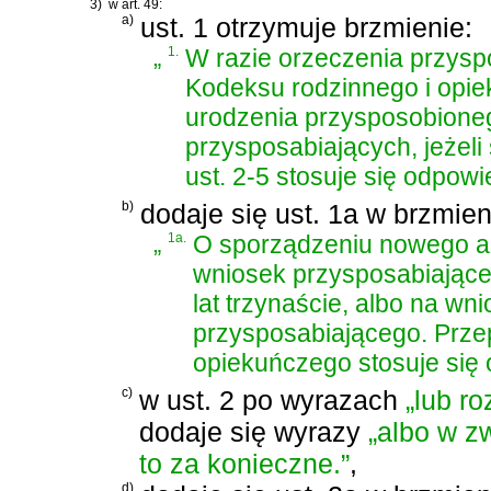
3)
w art. 49:
a)
ust. 1 otrzymuje brzmienie:
„
1.
W razie orzeczenia przys
Kodeksu rodzinnego i opi
urodzenia przysposobioneg
przysposabiających, jeżeli
ust. 2-5 stosuje się odpowi
b)
dodaje się ust. 1a w brzmien
„
1a.
O sporządzeniu nowego ak
wniosek przysposabiające
lat trzynaście, albo na w
przysposabiającego. Prze
opiekuńczego
stosuje się
c)
w ust. 2 po wyrazach
„lub r
dodaje się wyrazy
„albo w z
to za konieczne.”
,
d)