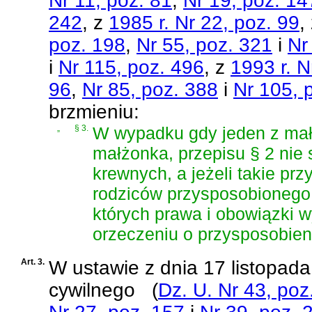
Nr 11, poz. 81
,
Nr 19, poz. 14
242
, z
1985 r. Nr 22, poz. 99
,
poz. 198
,
Nr 55, poz. 321
i
Nr
i
Nr 115, poz. 496
, z
1993 r. N
96
,
Nr 85, poz. 388
i
Nr 105, 
brzmieniu:
„
§ 3.
W wypadku gdy jeden z mał
małżonka, przepisu § 2 nie 
krewnych, a jeżeli takie prz
rodziców przysposobionego
których prawa i obowiązki 
orzeczeniu o przysposobien
Art. 3.
W
ustawie z dnia 17 listopad
cywilnego
(
Dz. U. Nr 43, poz