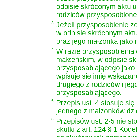
odpisie skróconym aktu u
rodziców przysposobione
3.
Jeżeli przysposobienie z
w odpisie skróconym akt
oraz jego małżonka jako 
4.
W razie przysposobienia 
małżeńskim, w odpisie s
przysposabiającego jako 
wpisuje się imię wskazan
drugiego z rodziców i je
przysposabiającego.
5.
Przepis ust. 4 stosuje si
jednego z małżonków dzi
6.
Przepisów
ust. 2-5 nie s
skutki z art. 124 § 1 Ko