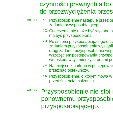
czynności prawnych albo 
do przezwyciężenia przes
Art. 117.
§ 1.
Przysposobienie następuje przez o
żądanie przysposabiającego.
§ 2.
Orzeczenie nie może być wydane po
ma być przysposobiona.
§ 3.
Po śmierci przysposabiającego orz
żądaniem przysposobienia wystąpil
drugi żądanie przysposobienia wsp
wszczęciem postępowania przyspos
wnioskodawcy i między stronami po
§ 4.
Na miejsce zmarłego w postępowan
przez sąd opiekuńczy.
§ 5.
Przysposobienie, o którym mowa w §
przed śmiercią małżonka.
1
Przysposobienie nie stoi
Art. 117
.
ponownemu przysposobie
przysposabiającego.