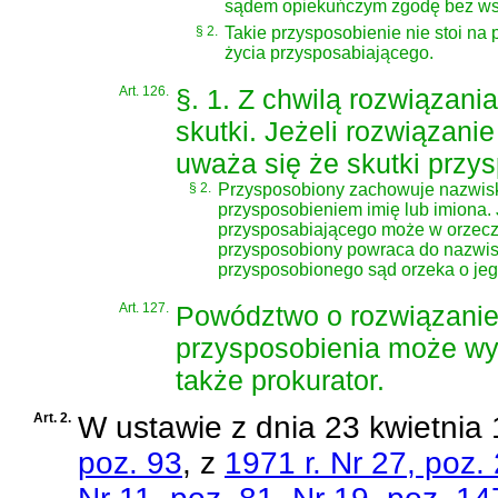
sądem opiekuńczym zgodę bez ws
§ 2.
Takie przysposobienie nie stoi n
życia przysposabiającego.
Art. 126.
§. 1. Z chwilą rozwiązani
skutki. Jeżeli rozwiązani
uważa się że skutki przys
§ 2.
Przysposobiony zachowuje nazwisk
przysposobieniem imię lub imiona
przysposabiającego może w orzecze
przysposobiony powraca do nazwisk
przysposobionego sąd orzeka o jeg
Art. 127.
Powództwo o rozwiązani
przysposobienia może wy
także prokurator.
Art. 2.
W
ustawie z dnia 23 kwietnia 
poz. 93
, z
1971 r. Nr 27, poz.