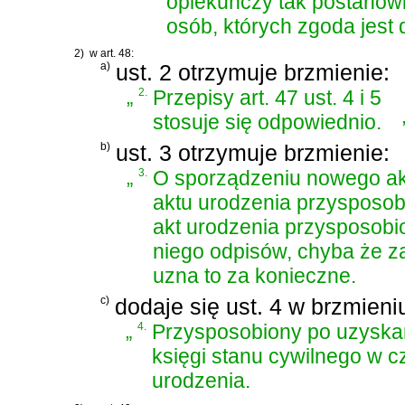
opiekuńczy tak postanowi
osób, których zgoda jest
2)
w art. 48:
a)
ust. 2 otrzymuje brzmienie:
„
2.
Przepisy art. 47 ust. 4 i 5
stosuje się odpowiednio.
b)
ust. 3 otrzymuje brzmienie:
„
3.
O sporządzeniu nowego ak
aktu urodzenia przysposo
akt urodzenia przysposobio
niego odpisów, chyba że z
uzna to za konieczne.
c)
dodaje się ust. 4 w brzmieni
„
4.
Przysposobiony po uzyskan
księgi stanu cywilnego w 
urodzenia.