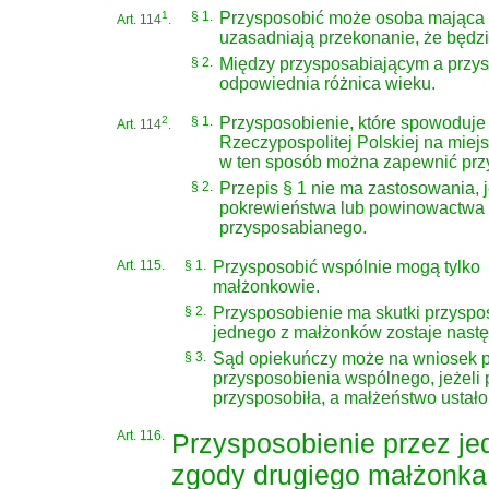
1
§ 1.
Przysposobić może osoba mająca pe
Art. 114
.
uzasadniają przekonanie, że będz
§ 2.
Między przysposabiającym a przy
odpowiednia różnica wieku.
2
§ 1.
Przysposobienie, które spowoduj
Art. 114
.
Rzeczypospolitej Polskiej na mie
w ten sposób można zapewnić prz
§ 2.
Przepis § 1 nie ma zastosowania, 
pokrewieństwa lub powinowactwa al
przysposabianego.
Art. 115.
§ 1.
Przysposobić wspólnie mogą tylko
małżonkowie.
§ 2.
Przysposobienie ma skutki przyspo
jednego z małżonków zostaje nastę
§ 3.
Sąd opiekuńczy może na wniosek pr
przysposobienia wspólnego, jeżeli 
przysposobiła, a małżeństwo ustało
Art. 116.
Przysposobienie przez j
zgody drugiego małżonka,