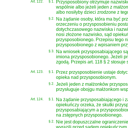
Art. 122.
§ 1.
Przysposobiony otrzymuje nazwisko
wspólnie albo jeżeli jeden z małżo
albo nosiłyby dzieci zrodzone z te
§ 2.
Na żądanie osoby, która ma być pr
orzeczeniu o przysposobieniu post
dotychczasowego nazwiska i nazwis
nosi złożone nazwisko, sąd opiekuń
przysposobionego. Przepisu tego n
przysposobionego z wpisaniem przy
§ 3.
Na wniosek przysposabiającego sąd
imiona przysposobionego. Jeżeli prz
zgodą. Przepis art. 118 § 2 stosuje
Art. 123.
§ 1.
Przez przysposobienie ustaje doty
opieka nad przysposobionym.
§ 2.
Jeżeli jeden z małżonków przyspos
przysługuje obojgu małżonkom wsp
Art. 124.
§ 1.
Na żądanie przysposabiającego i za
opiekuńczy orzeka, że skutki przy
przysposabiającym a przysposobion
na zstępnych przysposobionego.
§ 2.
Nie jest dopuszczalne ograniczeni
wyrazili przed sądem opiekuńczym