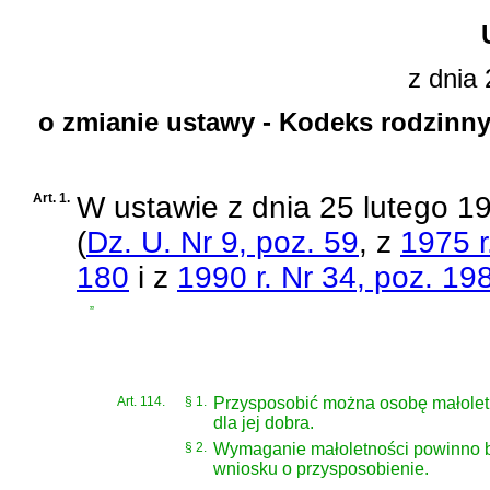
z dnia 
o zmianie ustawy - Kodeks rodzinny
Art. 1.
W
ustawie z dnia 25 lutego 19
(
Dz. U. Nr 9, poz. 59
, z
1975 r
180
i z
1990 r. Nr 34, poz. 19
„
Art. 114.
§ 1.
Przysposobić można osobę małoletn
dla jej dobra.
§ 2.
Wymaganie małoletności powinno b
wniosku o przysposobienie.