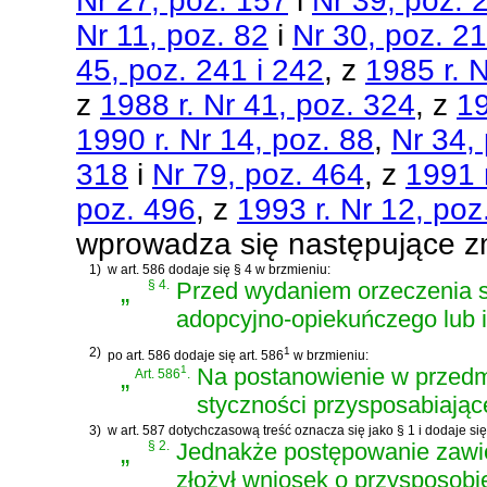
Nr 27, poz. 157
i
Nr 39, poz. 
Nr 11, poz. 82
i
Nr 30, poz. 2
45, poz. 241 i 242
, z
1985 r. 
z
1988 r. Nr 41, poz. 324
, z
19
1990 r. Nr 14, poz. 88
,
Nr 34,
318
i
Nr 79, poz. 464
, z
1991 r
poz. 496
, z
1993 r. Nr 12, poz
wprowadza się następujące z
1)
w art. 586 dodaje się § 4 w brzmieniu:
„
§ 4.
Przed wydaniem orzeczenia s
adopcyjno-opiekuńczego lub in
2)
1
po art. 586 dodaje się art. 586
w brzmieniu:
„
1
Na postanowienie w przedmi
Art. 586
.
styczności przysposabiając
3)
w art. 587 dotychczasową treść oznacza się jako § 1 i dodaje się
„
§ 2.
Jednakże postępowanie zawies
złożył wniosek o przysposobi