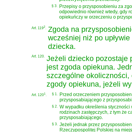
§ 3.
Przepisy o przysposobieniu za zg
odpowiednio również wtedy, gdy ro
opiekuńczy w orzeczeniu o przyspo
2
Zgoda na przysposobieni
Art. 119
.
wcześniej niż po upływie
dziecka.
Art. 120.
Jeżeli dziecko pozostaje
jest zgoda opiekuna. Je
szczególne okoliczności,
zgody opiekuna, jeżeli w
1
§ 1.
Przed orzeczeniem przysposobienia
Art. 120
.
przysposabiającego z przysposab
§ 2.
W wypadku określenia styczności w
rodzinach zastępczych, z tym że c
przysposabiającego.
§ 3.
Jeżeli jednak przez przysposobie
Rzeczypospolitej Polskiej na mie