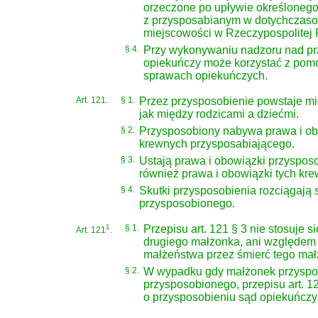
orzeczone po upływie określonego
z przysposabianym w dotychczaso
miejscowości w Rzeczypospolitej P
§ 4.
Przy wykonywaniu nadzoru nad pr
opiekuńczy może korzystać z pom
sprawach opiekuńczych.
Art. 121.
§ 1.
Przez przysposobienie powstaje mi
jak między rodzicami a dziećmi.
§ 2.
Przysposobiony nabywa prawa i ob
krewnych przysposabiającego.
§ 3.
Ustają prawa i obowiązki przyspos
również prawa i obowiązki tych kr
§ 4.
Skutki przysposobienia rozciągają 
przysposobionego.
1
§ 1.
Przepisu art. 121 § 3 nie stosuje
Art. 121
.
drugiego małżonka, ani względem 
małżeństwa przez śmierć tego mał
§ 2.
W wypadku gdy małżonek przyspos
przysposobionego, przepisu art. 1
o przysposobieniu sąd opiekuńczy 