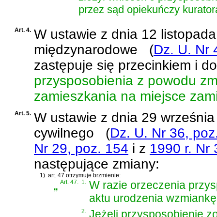
przez sąd opiekuńczy kurator
Art. 4.
W
ustawie z dnia 12 listopad
międzynarodowe
(
Dz. U. Nr 
zastępuje się przecinkiem i d
przysposobienia z powodu zm
zamieszkania na miejsce zami
Art. 5.
W
ustawie z dnia 29 września
cywilnego
(
Dz. U. Nr 36, poz
Nr 29, poz. 154
i z
1990 r. Nr 
następujące zmiany:
1)
art. 47 otrzymuje brzmienie:
„
Art. 47.
1.
W razie orzeczenia przys
aktu urodzenia wzmiankę
2.
Jeżeli przysposobienie z