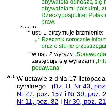
obywatela odnoszą się 
obywatelami polskimi, z
Rzeczypospolitej Polski
praw.
13)
w art. 19:
a)
ust. 1 otrzymuje brzmienie:
„
1.
Rzecznik corocznie inform
oraz o stanie przestrzega
b)
w ust. 2 wyrazy
„Sprawozda
zastępuje się wyrazami
„In
podawana”
.
Art. 2.
W
ustawie z dnia 17 listopad
cywilnego
(
Dz. U. Nr 43, poz
Nr 27, poz. 157
i
Nr 39, poz. 
Nr 11, poz. 82
i
Nr 30, poz. 2