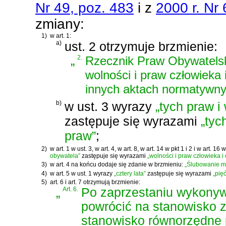
Nr 49, poz. 483
i z
2000 r. Nr 
zmiany:
1)
w art. 1:
a)
ust. 2 otrzymuje brzmienie:
„
2.
Rzecznik Praw Obywatelski
wolności i praw człowieka 
innych aktach normatywny
b)
w ust. 3 wyrazy
„tych praw i
zastępuje się wyrazami
„tyc
praw”
;
2)
w art. 1 w ust. 3, w art. 4, w art. 8, w art. 14 w pkt 1 i 2 i w art.
obywatela”
zastępuje się wyrazami
„wolności i praw człowieka i
3)
w art. 4 na końcu dodaje się zdanie w brzmieniu:
„Ślubowanie m
4)
w art. 5 w ust. 1 wyrazy
„cztery lata”
zastępuje się wyrazami
„pięć
5)
art. 6 i art. 7 otrzymują brzmienie:
„
Art. 6.
Po zaprzestaniu wykony
powrócić na stanowisko 
stanowisko równorzędne 