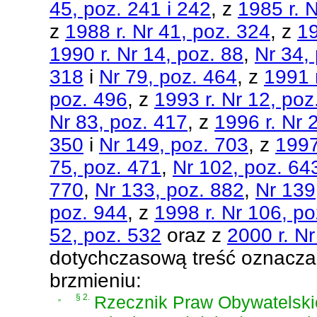
45, poz. 241 i 242
, z
1985 r. 
z
1988 r. Nr 41, poz. 324
, z
19
1990 r. Nr 14, poz. 88
,
Nr 34,
318
i
Nr 79, poz. 464
, z
1991 r
poz. 496
, z
1993 r. Nr 12, poz
Nr 83, poz. 417
, z
1996 r. Nr 
350
i
Nr 149, poz. 703
, z
1997
75, poz. 471
,
Nr 102, poz. 64
770
,
Nr 133, poz. 882
,
Nr 139
poz. 944
, z
1998 r. Nr 106, po
52, poz. 532
oraz z
2000 r. Nr
dotychczasową treść oznacza s
brzmieniu:
„
§ 2.
Rzecznik Praw Obywatelski