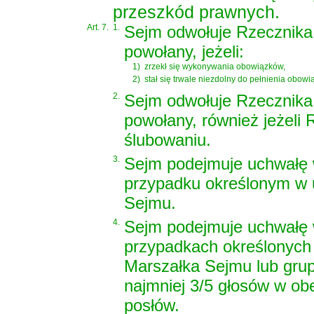
przeszkód prawnych.
Art. 7.
1.
Sejm odwołuje Rzecznika 
powołany, jeżeli:
1)
zrzekł się wykonywania obowiązków,
2)
stał się trwale niezdolny do pełnienia obow
2.
Sejm odwołuje Rzecznika 
powołany, również jeżeli 
ślubowaniu.
3.
Sejm podejmuje uchwałę 
przypadku określonym w u
Sejmu.
4.
Sejm podejmuje uchwałę 
przypadkach określonych w
Marszałka Sejmu lub grup
najmniej 3/5 głosów w ob
posłów.