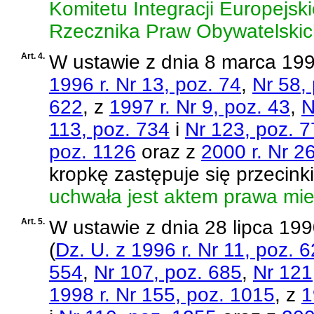
Komitetu Integracji Europejski
Rzecznika Praw Obywatelskic
Art. 4.
W
ustawie z dnia 8 marca 19
1996 r. Nr 13, poz. 74
,
Nr 58,
622
, z
1997 r. Nr 9, poz. 43
,
N
113, poz. 734
i
Nr 123, poz. 
poz. 1126
oraz z
2000 r. Nr 2
kropkę zastępuje się przecink
uchwała jest aktem prawa mi
Art. 5.
W
ustawie z dnia 28 lipca 199
(
Dz. U. z 1996 r. Nr 11, poz. 6
554
,
Nr 107, poz. 685
,
Nr 121
1998 r. Nr 155, poz. 1015
, z
1