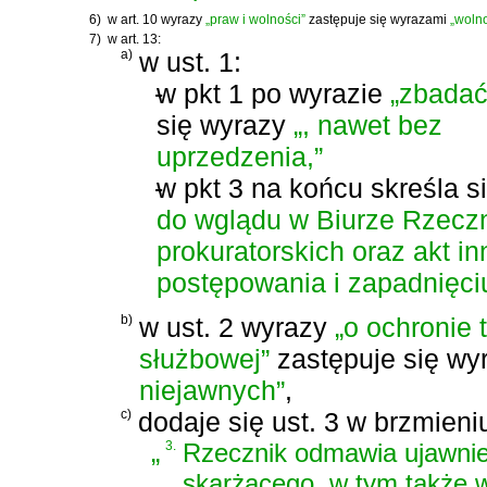
6)
w art. 10 wyrazy
„praw i wolności”
zastępuje się wyrazami
„wolno
7)
w art. 13:
a)
w ust. 1:
-
w pkt 1 po wyrazie
„zbadać
się wyrazy
„, nawet bez
uprzedzenia,”
-
w pkt 3 na końcu skreśla s
do wglądu w Biurze Rzeczn
prokuratorskich oraz akt 
postępowania i zapadnięciu
b)
w ust. 2 wyrazy
„o ochronie 
służbowej”
zastępuje się w
niejawnych”
,
c)
dodaje się ust. 3 w brzmieni
„
3.
Rzecznik odmawia ujawnie
skarżącego, w tym także w