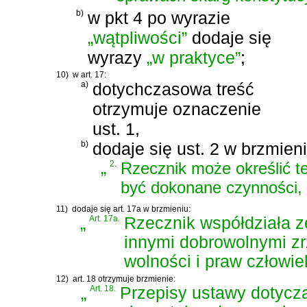
b)
w pkt 4 po wyrazie
„wątpliwości”
dodaje się
wyrazy
„w praktyce”
;
10)
w art. 17:
a)
dotychczasowa treść
otrzymuje oznaczenie
ust. 1,
b)
dodaje się ust. 2 w brzmieni
„
2.
Rzecznik może określić t
być dokonane czynności, 
11)
dodaje się art. 17a w brzmieniu:
„
Art. 17a.
Rzecznik współdziała z
innymi dobrowolnymi zr
wolności i praw człowie
12)
art. 18 otrzymuje brzmienie:
„
Art. 18.
Przepisy ustawy dotyczą