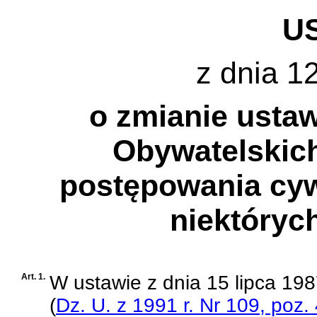
U
z dnia 1
o zmianie usta
Obywatelskich
postępowania cyw
niektóryc
Art. 1.
W
ustawie z dnia 15 lipca 19
(
Dz. U. z 1991 r. Nr 109, poz.