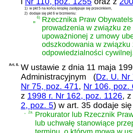
i
Nr 110, poz. 1255
oraz z
200
1)
w pkt 5 na końcu kropkę zastępuje się przecinkiem,
2)
dodaje się pkt 6 w brzmieniu:
„
6)
Rzecznika Praw Obywatelsk
prowadzenia w związku ze
upoważnionej z umowy ube
odszkodowania w związku 
odpowiedzialności cywilnej
Art. 6.
W
ustawie z dnia 11 maja 199
Administracyjnym
(
Dz. U. Nr
Nr 75, poz. 471
,
Nr 106, poz.
z
1998 r. Nr 162, poz. 1126
, 
2, poz. 5
)
w art. 35 dodaje się
„
2a.
Prokurator lub Rzecznik Pra
lub uchwałę stanowiące prze
terminu, o którym mowa w ust