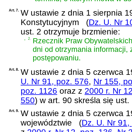
Art. 7.
W
ustawie z dnia 1 sierpnia 1
Konstytucyjnym
(
Dz. U. Nr 1
ust. 2 otrzymuje brzmienie:
„
2.
Rzecznik Praw Obywatelskich
dni od otrzymania informacji, 
postępowaniu.
Art. 8.
W
ustawie z dnia 5 czerwca 
U. Nr 91, poz. 576
,
Nr 155, p
poz. 1126
oraz z
2000 r. Nr 1
550
)
w art. 90 skreśla się ust. 
Art. 9.
W
ustawie z dnia 5 czerwca 19
województwie
(
Dz. U. Nr 91,