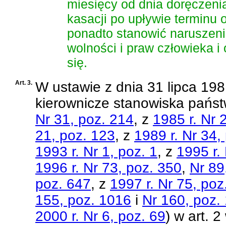
miesięcy od dnia doręczenia
kasacji po upływie terminu
ponadto stanowić naruszeni
wolności i praw człowieka i 
się.
Art. 3.
W
ustawie z dnia 31 lipca 19
kierownicze stanowiska pańs
Nr 31, poz. 214
, z
1985 r. Nr 
21, poz. 123
, z
1989 r. Nr 34,
1993 r. Nr 1, poz. 1
, z
1995 r.
1996 r. Nr 73, poz. 350
,
Nr 89
poz. 647
, z
1997 r. Nr 75, poz
155, poz. 1016
i
Nr 160, poz.
2000 r. Nr 6, poz. 69
)
w art. 2