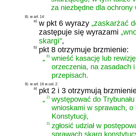
za niezbędne dla ochrony w
8)
w art. 14:
a)
w pkt 6 wyrazy
„zaskarżać d
zastępuje się wyrazami
„wno
skargi”
,
b)
pkt 8 otrzymuje brzmienie:
„
8)
wnieść kasację lub rewiz
orzeczenia, na zasadach i
przepisach.
9)
w art. 16 w ust. 2:
a)
pkt 2 i 3 otrzymują brzmienie
„
2)
występować do Trybunału 
wnioskami w sprawach, o 
Konstytucji,
3)
zgłosić udział w postępo
sprawach skarg konstytucy