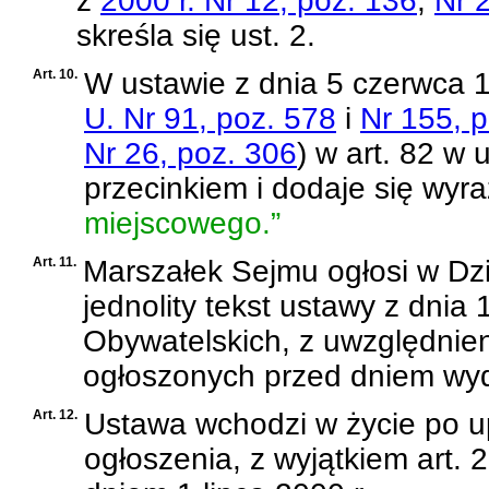
z
2000 r. Nr 12, poz. 136
,
Nr 
skreśla się ust. 2.
Art. 10.
W
ustawie z dnia 5 czerwca 
U. Nr 91, poz. 578
i
Nr 155, 
Nr 26, poz. 306
)
w art. 82 w u
przecinkiem i dodaje się wyr
miejscowego.”
Art. 11.
Marszałek Sejmu ogłosi w Dzi
jednolity tekst
ustawy z dnia 
Obywatelskich
, z uwzględnie
ogłoszonych przed dniem wyda
Art. 12.
Ustawa wchodzi w życie po up
ogłoszenia, z wyjątkiem art. 2