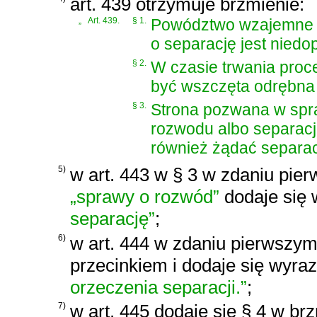
art. 439 otrzymuje brzmienie:
„
Art. 439.
§ 1.
Powództwo wzajemne 
o separację jest niedo
§ 2.
W czasie trwania proc
być wszczęta odrębna 
§ 3.
Strona pozwana w spr
rozwodu albo separacj
również żądać separac
5)
w art. 443 w § 3 w zdaniu pi
„sprawy o rozwód”
dodaje się
separację”
;
6)
w art. 444 w zdaniu pierwszym
przecinkiem i dodaje się wyra
orzeczenia separacji.”
;
7)
w art. 445 dodaje się § 4 w br