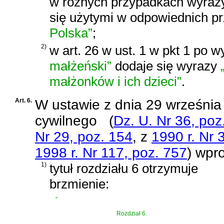
w różnych przypadkach wyra
się użytymi w odpowiednich 
Polska”
;
2)
w art. 26 w ust. 1 w pkt 1 po 
małżeński”
dodaje się wyrazy
małżonków i ich dzieci”
.
Art. 6.
W
ustawie z dnia 29 września
cywilnego
(
Dz. U. Nr 36, poz
Nr 29, poz. 154
, z
1990 r. Nr 
1998 r. Nr 117, poz. 757
)
wpro
1)
tytuł rozdziału 6 otrzymuje
brzmienie:
„
Rozdział 6.