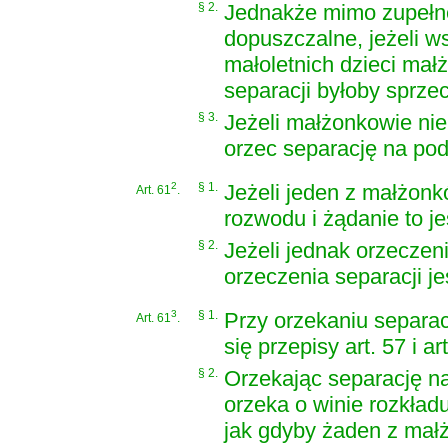
§ 2.
Jednakże mimo zupełneg
dopuszczalne, jeżeli w
małoletnich dzieci mał
separacji byłoby sprz
§ 3.
Jeżeli małżonkowie nie
orzec separację na po
2
§ 1.
Jeżeli jeden z małżonk
Art. 61
.
rozwodu i żądanie to j
§ 2.
Jeżeli jednak orzeczen
orzeczenia separacji j
3
§ 1.
Przy orzekaniu separac
Art. 61
.
się przepisy art. 57 i art
§ 2.
Orzekając separację n
orzeka o winie rozkład
jak gdyby żaden z małż