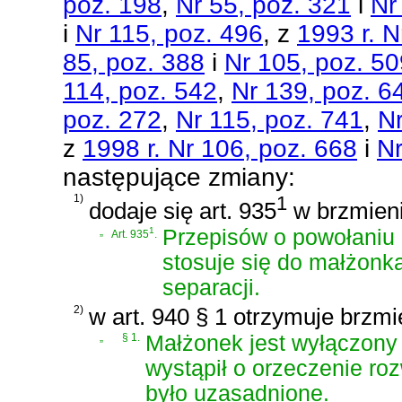
poz. 198
,
Nr 55, poz. 321
i
Nr
i
Nr 115, poz. 496
, z
1993 r. N
85, poz. 388
i
Nr 105, poz. 50
114, poz. 542
,
Nr 139, poz. 6
poz. 272
,
Nr 115, poz. 741
,
Nr
z
1998 r. Nr 106, poz. 668
i
Nr
następujące zmiany:
1)
1
dodaje się art. 935
w brzmieni
„
1
Przepisów o powołaniu 
Art. 935
.
stosuje się do małżon
separacji.
2)
w art. 940 § 1 otrzymuje brzmi
„
§ 1.
Małżonek jest wyłączony 
wystąpił o orzeczenie roz
było uzasadnione.