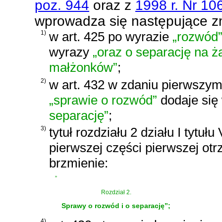
poz. 944
oraz z
1998 r. Nr 10
wprowadza się następujące z
1)
w art. 425 po wyrazie
„rozwód
wyrazy
„oraz o separację na ż
małżonków”
;
2)
w art. 432 w zdaniu pierwszy
„sprawie o rozwód”
dodaje się
separację”
;
3)
tytuł rozdziału 2 działu I tytułu 
pierwszej części pierwszej ot
brzmienie:
„
Rozdział 2.
Sprawy o rozwód i o separację”;
4)