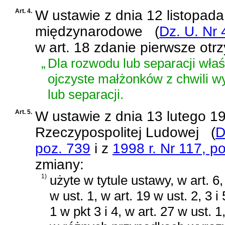
Art. 4.
W
ustawie z dnia 12 listopad
międzynarodowe
(
Dz. U. Nr 
w art. 18 zdanie pierwsze otr
„
Dla rozwodu lub separacji wła
ojczyste małżonków z chwili w
lub separacji.
Art. 5.
W
ustawie z dnia 13 lutego 19
Rzeczypospolitej Ludowej
(
D
poz. 739
i z
1998 r. Nr 117, p
zmiany:
1)
użyte w tytule ustawy, w art. 6, 
w ust. 1, w art. 19 w ust. 2, 3 i 
1 w pkt 3 i 4, w art. 27 w ust. 1