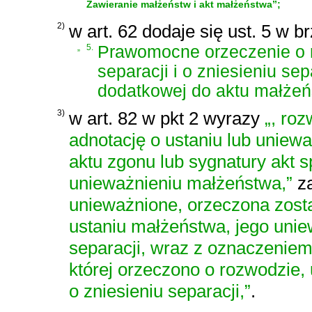
Zawieranie małżeństw i akt małżeństwa”;
2)
w art. 62 dodaje się ust. 5 w b
„
5.
Prawomocne orzeczenie o r
separacji i o zniesieniu s
dodatkowej do aktu małżeń
3)
w art. 82 w pkt 2 wyrazy
„, ro
adnotację o ustaniu lub unie
aktu zgonu lub sygnatury akt s
unieważnieniu małżeństwa,”
za
unieważnione, orzeczona został
ustaniu małżeństwa, jego uniew
separacji, wraz z oznaczeniem
której orzeczono o rozwodzie,
o zniesieniu separacji,”
.