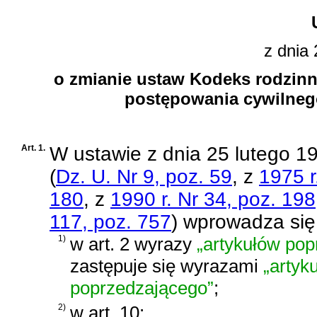
z dnia 
o zmianie ustaw Kodeks rodzinn
postępowania cywilnego
Art. 1.
W
ustawie z dnia 25 lutego 19
(
Dz. U. Nr 9, poz. 59
, z
1975 r
180
, z
1990 r. Nr 34, poz. 198
117, poz. 757
)
wprowadza się 
1)
w art. 2 wyrazy
„artykułów pop
zastępuje się wyrazami
„artyk
poprzedzającego”
;
2)
w art. 10: