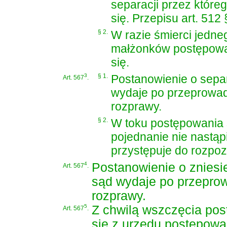
separacji przez któr
się. Przepisu art. 512 
§ 2.
W razie śmierci jedne
małżonków postępow
się.
3
§ 1.
Postanowienie o separ
Art. 567
.
wydaje po przeprowa
rozprawy.
§ 2.
W toku postępowania 
pojednanie nie nastąp
przystępuje do rozpo
4
Postanowienie o zniesie
Art. 567
.
sąd wydaje po przepro
rozprawy.
5
Z chwilą wszczęcia pos
Art. 567
.
się z urzędu postępowa