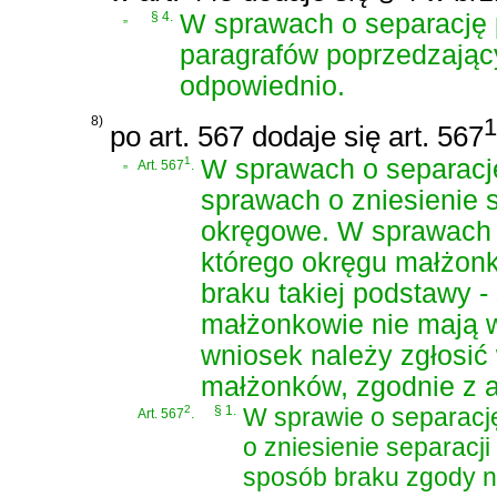
„
§ 4.
W sprawach o separację 
paragrafów poprzedzający
odpowiednio.
8)
1
po art. 567 dodaje się art. 567
„
1
W sprawach o separacj
Art. 567
.
sprawach o zniesienie 
okręgowe. W sprawach 
którego okręgu małżon
braku takiej podstawy -
małżonkowie nie mają 
wniosek należy zgłosić
małżonków, zgodnie z ar
2
§ 1.
W sprawie o separacj
Art. 567
.
o zniesienie separacji
sposób braku zgody na