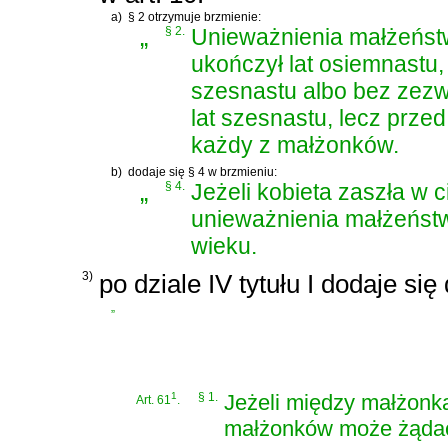
a)
§ 2 otrzymuje brzmienie:
„
§ 2.
Unieważnienia małżeńst
ukończył lat osiemnastu, 
szesnastu albo bez zez
lat szesnastu, lecz prz
każdy z małżonków.
b)
dodaje się § 4 w brzmieniu:
„
§ 4.
Jeżeli kobieta zaszła w 
unieważnienia małżeńst
wieku.
3)
po dziale IV tytułu I dodaje się
„
1
§ 1.
Jeżeli między małżonka
Art. 61
.
małżonków może żądać,