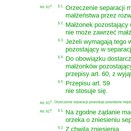
4
§ 1.
Orzeczenie separacji m
Art. 61
.
małżeństwa przez rozw
§ 2.
Małżonek pozostający 
nie może zawrzeć mał
§ 3.
Jeżeli wymagają tego 
pozostający w separac
§ 4.
Do obowiązku dostarcz
małżonków pozostający
przepisy art. 60, z wyją
§ 5.
Przepisu art. 59
nie stosuje się.
5
Orzeczenie separacji powoduje powstanie międ
Art. 61
.
6
§ 1.
Na zgodne żądanie ma
Art. 61
.
orzeka o zniesieniu sep
§ 2.
Z chwilą zniesienia