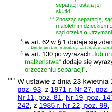
separacji ustają jej
skutki.
§ 3.
Znosząc separację, sąd
małoletnim dzieckiem
sąd orzeka o utrzyman
4)
w art. 62 w § 1 dodaje się zda
„
Domniemania tego nie stosuje się, jeżeli dziecko urodziło si
5)
w art. 130 po wyrazach
„lub u
małżeństwa”
dodaje się wyra
orzeczeniu separacji”
.
Art. 2.
W
ustawie z dnia 23 kwietnia 
poz. 93
, z
1971 r. Nr 27, poz.
Nr 11, poz. 81
,
Nr 19, poz. 14
242
, z
1985 r. Nr 22, poz. 99
,