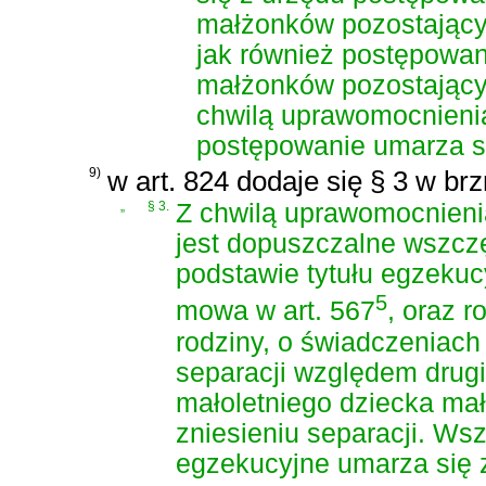
małżonków pozostający
jak również postępowan
małżonków pozostający
chwilą uprawomocnienia
postępowanie umarza si
9)
w art. 824 dodaje się § 3 w br
„
§ 3.
Z chwilą uprawomocnienia
jest dopuszczalne wszcz
podstawie tytułu egzeku
5
mowa w art. 567
, oraz 
rodziny, o świadczeniac
separacji względem dru
małoletniego dziecka ma
zniesieniu separacji. W
egzekucyjne umarza się 