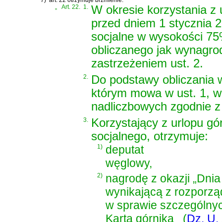
7)
art. 22 otrzymuje brzmienie:
„
Art. 22.
1.
W okresie korzystania z
przed dniem 1 stycznia 2
socjalne w wysokości 75
obliczanego jak wynagro
zastrzeżeniem ust. 2.
2.
Do podstawy obliczania 
którym mowa w ust. 1, w
nadliczbowych zgodnie 
3.
Korzystający z urlopu gó
socjalnego, otrzymuje:
1)
deputat
węglowy,
2)
nagrodę z okazji „Dni
wynikającą z
rozporzą
w sprawie szczególnyc
Karta górnika
(
Dz. U. 