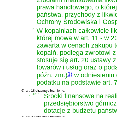
prawa handlowego, o której
państwa, przychody z likw
Ochrony Środowiska i Gosp
2.
W kopalniach całkowicie l
której mowa w
art. 11 - w 
zawarta w cenach zakupu to
kopalń, podlega zwrotowi z
stosuje się art. 20 ustawy 
towarów i usług oraz o po
3)
późn. zm.)
w odniesieniu
podatku na podstawie art. 7 
6)
art. 18 otrzymuje brzmienie:
„
Art. 18.
Środki finansowe na real
przedsiębiorstwo górnicz
dotacje z budżetu państw