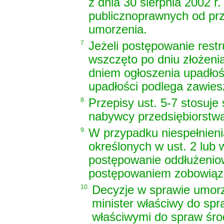
z dnia 30 sierpnia 2002 r.
publicznoprawnych od pr
umorzenia.
7.
Jeżeli postępowanie rest
wszczęto po dniu złożeni
dniem ogłoszenia upadłoś
upadłości podlega zawies
8.
Przepisy ust. 5-7 stosuje
nabywcy przedsiębiorstwa
9.
W przypadku niespełnieni
określonych w ust. 2 lub 
postępowanie oddłużenio
postępowaniem zobowiąza
10.
Decyzje w sprawie umor
minister właściwy do spr
właściwymi do spraw śro