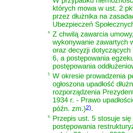
W przypadku niemożności
których mowa w ust. 2 pk
przez dłużnika na zasad
Ubezpieczeń Społecznyc
4.
Z chwilą zawarcia umowy,
wykonywanie zawartych w
oraz decyzji dotyczących 
6, a postępowania egzeku
postępowania oddłużenio
5.
W okresie prowadzenia p
ogłoszona upadłość dłużni
rozporządzenia Prezydent
1934 r. - Prawo upadłośc
2)
późn. zm.)
.
6.
Przepis ust. 5 stosuje si
postępowania restruktur