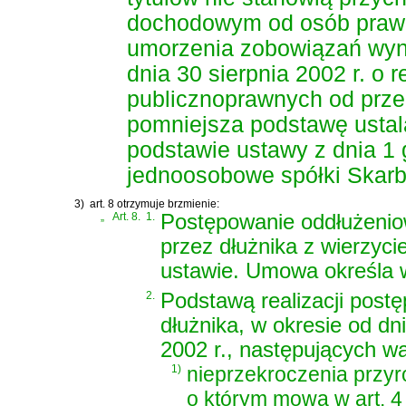
dochodowym od osób praw
umorzenia zobowiązań wyni
dnia 30 sierpnia 2002 r. o r
publicznoprawnych od prze
pomniejsza podstawę ustala
podstawie
ustawy z dnia 1 
jednoosobowe spółki Skar
3)
art. 8 otrzymuje brzmienie:
„
Art. 8.
1.
Postępowanie oddłużenio
przez dłużnika z wierzyc
ustawie. Umowa określa wa
2.
Podstawą realizacji post
dłużnika, w okresie od dn
2002 r., następujących w
1)
nieprzekroczenia przy
o którym mowa w
art. 