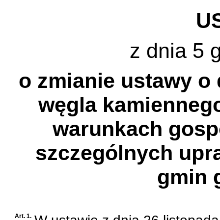
U
z dnia 5 
o zmianie ustawy o
węgla kamiennego
warunkach gospo
szczególnych upra
gmin 
Art. 1.