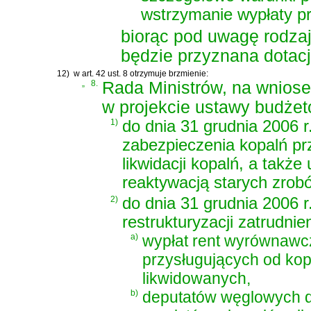
wstrzymanie wypłaty pr
biorąc pod uwagę rodzaj
będzie przyznana dotacj
12)
w art. 42 ust. 8 otrzymuje brzmienie:
„
8.
Rada Ministrów, na wniose
w projekcie ustawy budżeto
1)
do dnia 31 grudnia 2006 r
zabezpieczenia kopalń p
likwidacji kopalń, a tak
reaktywacją starych zrob
2)
do dnia 31 grudnia 2006 r
restrukturyzacji zatrudnie
a)
wypłat rent wyrównawc
przysługujących od kop
likwidowanych,
b)
deputatów węglowych d