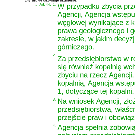
14)
art. 44 otrzymuje brzmienie:
„
Art. 44.
1.
W przypadku zbycia prz
Agencji, Agencja wstępu
węglowej wynikające z k
prawa geologicznego i g
zakresie, w jakim decyz
górniczego.
2.
Za przedsiębiorstwo w 
się również kopalnię wc
zbyciu na rzecz Agencji
kopalnią, Agencja wstęp
1, dotyczące tej kopalni.
3.
Na wniosek Agencji, zło
przedsiębiorstwa, właśc
przejście praw i obowią
4.
Agencja spełnia zobowi