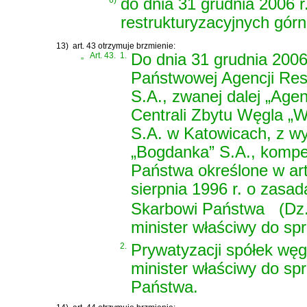
do dnia 31 grudnia 2006 r
restrukturyzacyjnych gór
13)
art. 43 otrzymuje brzmienie:
„
Art. 43.
1.
Do dnia 31 grudnia 2006
Państwowej Agencji Res
S.A., zwanej dalej „Agen
Centrali Zbytu Węgla „W
S.A. w Katowicach, z w
„Bogdanka” S.A., kompe
Państwa określone w
ar
sierpnia 1996 r. o zas
Skarbowi Państwa
(Dz. 
minister właściwy do sp
2.
Prywatyzacji spółek wę
minister właściwy do sp
Państwa.