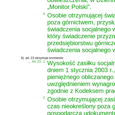
„Monitor Polski”.
9.
Osobie otrzymującej świa
poza górnictwem, przysł
świadczenia socjalnego w
który świadczenie przyzn
przedsiębiorstwu górni
świadczenia socjalnego w
8)
art. 23 otrzymuje brzmienie:
„
Art. 23.
1.
Wysokość zasiłku socjal
dniem 1 stycznia 2003 r
pieniężnego obliczanego
uwzględnieniem wynagrod
zgodnie z
Kodeksem pra
2.
Osobie otrzymującej zasi
czas nieokreślony poza g
gospodarczą udokument