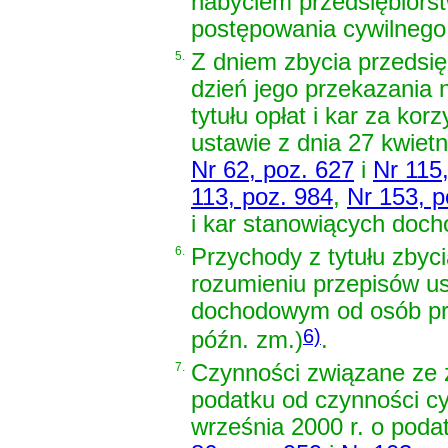
nabyciem przedsiębiorst
postępowania cywilnego
5.
Z dniem zbycia przedsię
dzień jego przekazania
tytułu opłat i kar za ko
ustawie z dnia 27 kwiet
Nr 62, poz. 627
i
Nr 115
113, poz. 984
,
Nr 153, p
i kar stanowiących doch
6.
Przychody z tytułu zbyc
rozumieniu przepisów
us
dochodowym od osób p
6)
późn. zm.)
.
7.
Czynności związane ze 
podatku od czynności c
września 2000 r. o poda