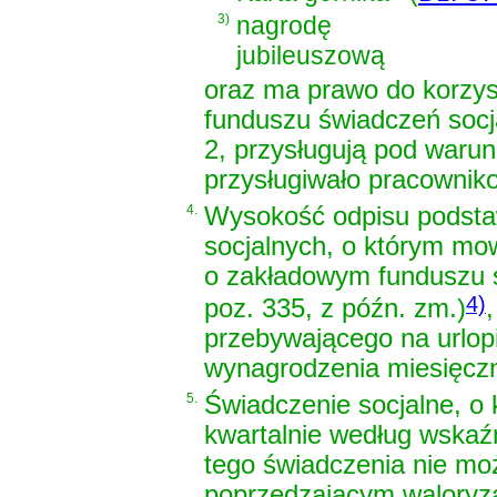
3)
nagrodę
jubileuszową
oraz ma prawo do korzy
funduszu świadczeń socj
2, przysługują pod warun
przysługiwało pracownik
4.
Wysokość odpisu podsta
socjalnych, o którym m
o zakładowym funduszu 
4)
poz. 335, z późn. zm.)
przebywającego na urlop
wynagrodzenia miesięczne
5.
Świadczenie socjalne, o
kwartalnie według wskaź
tego świadczenia nie mo
poprzedzającym waloryza