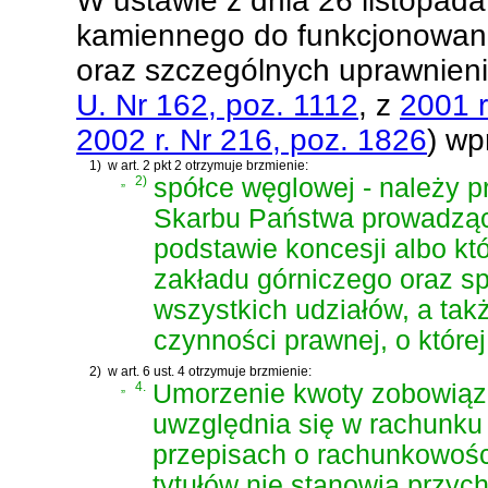
W
ustawie z dnia 26 listopad
kamiennego do funkcjonowani
oraz szczególnych uprawnieni
U. Nr 162, poz. 1112
, z
2001 r
2002 r. Nr 216, poz. 1826
)
wpr
1)
w art. 2 pkt 2 otrzymuje brzmienie:
„
2)
spółce węglowej - należy 
Skarbu Państwa prowadzą
podstawie koncesji albo któ
zakładu górniczego oraz spó
wszystkich udziałów, a tak
czynności prawnej, o które
2)
w art. 6 ust. 4 otrzymuje brzmienie:
„
4.
Umorzenie kwoty zobowiąz
uwzględnia się w rachunku 
przepisach o rachunkowości
tytułów nie stanowią przyc