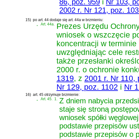
86, poz. 959
i
Nr 103, p
2002 r. Nr 121, poz. 10
15)
po art. 44 dodaje się art. 44a w brzmieniu:
„
Art. 44a.
Prezes Urzędu Ochrony
wniosek o wszczęcie p
koncentracji w terminie
uwzględniając cele res
także przesłanki okreś
2000 r. o ochronie kon
1319
, z
2001 r. Nr 110,
Nr 129, poz. 1102
i
Nr 1
16)
art. 45 otrzymuje brzmienie:
„
Art. 45.
1.
Z dniem nabycia przedsi
staje się stroną postęp
wniosek spółki węglowej,
podstawie przepisów ust
podstawie przepisów o p