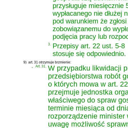
przysługuje miesięcznie
wypłacanego nie dłużej n
pod warunkiem że zgłosi 
zobowiązanemu do wypłac
podjęcia pracy lub rozpo
3.
Przepisy art. 22 ust. 5-8
stosuje się odpowiednio.
9)
art. 31 otrzymuje brzmienie:
„
Art. 31.
W przypadku likwidacji p
przedsiębiorstwa robót 
o których mowa w art. 22
przejmuje jednostka org
właściwego do spraw gos
terminie miesiąca od dni
rozporządzenie minister
uwagę możliwość sprawne