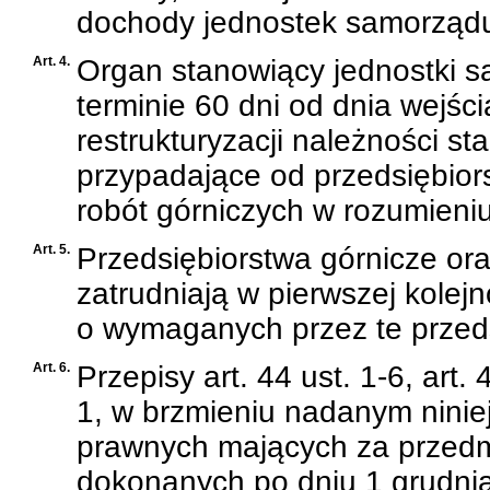
dochody jednostek samorządu 
Art. 4.
Organ stanowiący jednostki s
terminie 60 dni od dnia wejści
restrukturyzacji należności s
przypadające od przedsiębior
robót górniczych w rozumieniu
Art. 5.
Przedsiębiorstwa górnicze ora
zatrudniają w pierwszej kole
o wymaganych przez te przeds
Art. 6.
Przepisy art. 44 ust. 1-6, art.
1, w brzmieniu nadanym ninie
prawnych mających za przedmi
dokonanych po dniu 1 grudnia