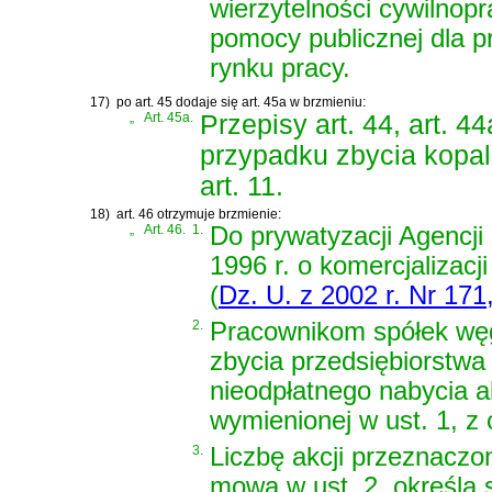
wierzytelności cywilnop
pomocy publicznej dla p
rynku pracy.
17)
po art. 45 dodaje się art. 45a w brzmieniu:
„
Art. 45a.
Przepisy art. 44, art. 4
przypadku zbycia kopaln
art. 11.
18)
art. 46 otrzymuje brzmienie:
„
Art. 46.
1.
Do prywatyzacji Agencji 
1996 r. o komercjalizacj
(
Dz. U. z 2002 r. Nr 171
2.
Pracownikom spółek węgl
zbycia przedsiębiorstwa
nieodpłatnego nabycia a
wymienionej w ust. 1, z c
3.
Liczbę akcji przeznaczo
mowa w ust. 2, określa 