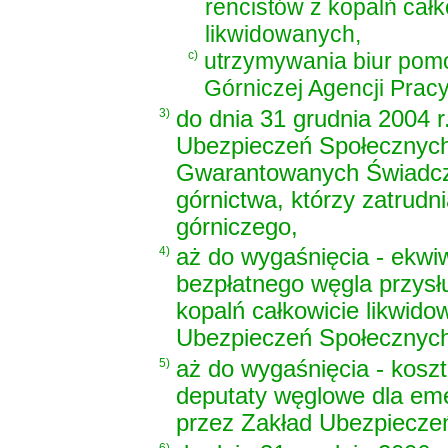
rencistów z kopalń całk
likwidowanych,
c)
utrzymywania biur po
Górniczej Agencji Pracy 
3)
do dnia 31 grudnia 2004 r
Ubezpieczeń Społecznych
Gwarantowanych Świadc
górnictwa, którzy zatrudn
górniczego,
4)
aż do wygaśnięcia - ekwi
bezpłatnego węgla przysł
kopalń całkowicie likwid
Ubezpieczeń Społecznyc
5)
aż do wygaśnięcia - kosz
deputaty węglowe dla eme
przez Zakład Ubezpiecze
6)