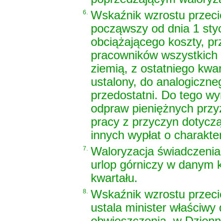
6.
Wskaźnik wzrostu przeci
począwszy od dnia 1 styc
obciążającego koszty, p
pracowników wszystkich
ziemią, z ostatniego kwa
ustalony, do analogiczn
przedostatni. Do tego wy
odpraw pieniężnych prz
pracy z przyczyn dotyczą
innych wypłat o charakt
7.
Waloryzacja świadczenia
urlop górniczy w danym 
kwartału.
8.
Wskaźnik wzrostu przeci
ustala minister właściwy
obwieszczenia, w Dzienn