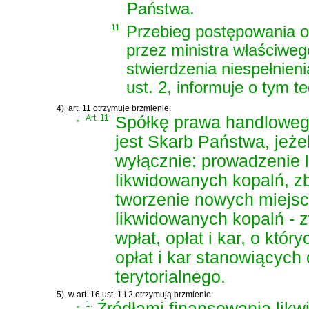
Państwa.
11.
Przebieg postępowania o
przez ministra właściweg
stwierdzenia niespełnien
ust. 2, informuje o tym te
4)
art. 11 otrzymuje brzmienie:
„
Art. 11.
Spółkę prawa handlowego
jest Skarb Państwa, jeżel
wyłącznie: prowadzenie 
likwidowanych kopalń, 
tworzenie nowych miejsc
likwidowanych kopalń - z
wpłat, opłat i kar, o któr
opłat i kar stanowiącyc
terytorialnego.
5)
w art. 16 ust. 1 i 2 otrzymują brzmienie:
„
1.
Źródłami finansowania likw