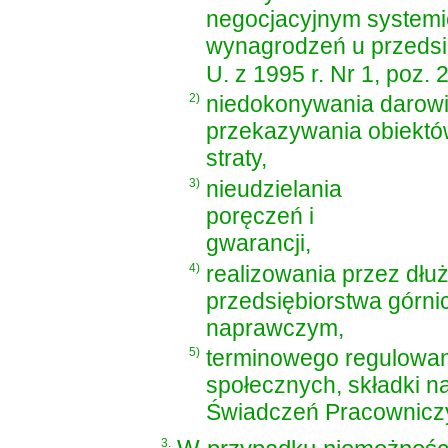
negocjacyjnym systemie
wynagrodzeń u przedsi
U. z 1995 r. Nr 1, poz. 
2)
niedokonywania darowiz
przekazywania obiektó
straty,
3)
nieudzielania
poręczeń i
gwarancji,
4)
realizowania przez dłuż
przedsiębiorstwa górn
naprawczym,
5)
terminowego regulowan
społecznych, składki 
Świadczeń Pracowniczy
3.