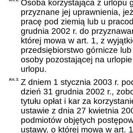
Art. 2.
Osoba korzystająca z urlopu gó
przyznane jej uprawnienia, jeż
pracę pod ziemią lub u prac
grudnia 2002 r. do przyznawa
której mowa w art. 1, z wyjąt
przedsiębiorstwo górnicze lub
osoby pozostającej na urlopi
urlopu.
Art. 3.
Z dniem 1 stycznia 2003 r. p
dzień 31 grudnia 2002 r., zo
tytułu opłat i kar za korzysta
ustawie z dnia 27 kwietnia 20
podmiotów objętych postępo
ustawy, o której mowa w art. 1