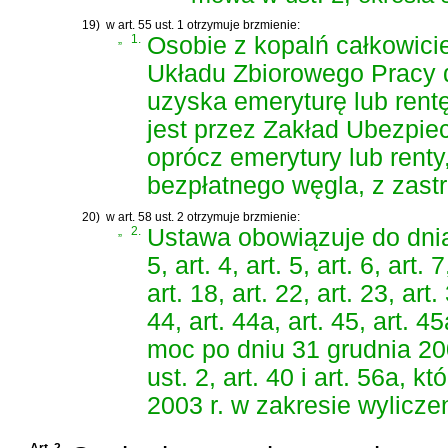
19)
w art. 55 ust. 1 otrzymuje brzmienie:
„
1.
Osobie z kopalń całkowici
Układu Zbiorowego Pracy d
uzyska emeryturę lub rent
jest przez Zakład Ubezpi
oprócz emerytury lub renty
bezpłatnego węgla, z zastr
20)
w art. 58 ust. 2 otrzymuje brzmienie:
„
2.
Ustawa obowiązuje do dnia 
5, art. 4, art. 5, art. 6, art. 7
art. 18, art. 22, art. 23, art.
44, art. 44a, art. 45, art. 4
moc po dniu 31 grudnia 2002 
ust. 2, art. 40 i art. 56a,
2003 r. w zakresie wylicze