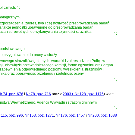
blicznych.
”
;
hologicznym.
ozporządzenia, zakres, tryb i częstotliwość przeprowadzania badań
, a także jednostki uprawnione do przeprowadzania badań.
kazań zdrowotnych do wykonywania czynności strażnika.
”
;
e.
a podstawowego.
e przygotowanie do pracy w straży.
wowego strażników gminnych, warunki i zakres udziału Policji w
isji, obowiązki przewodniczącego komisji, formę egzaminu oraz organ
 zapewnienia odpowiedniego poziomu wyszkolenia strażników i
nika oraz poprawność przebiegu i rzetelność oceny
”
;
Nr 74, poz. 676
i
Nr 78, poz. 716
oraz z
2003 r. Nr 128, poz. 1176
)
w art.
zeństwa Wewnętrznego, Agencji Wywiadu i strażom gminnym
”
.
 115, poz. 996
,
Nr 153, poz. 1271
,
Nr 176, poz. 1457
i
Nr 200, poz. 1688