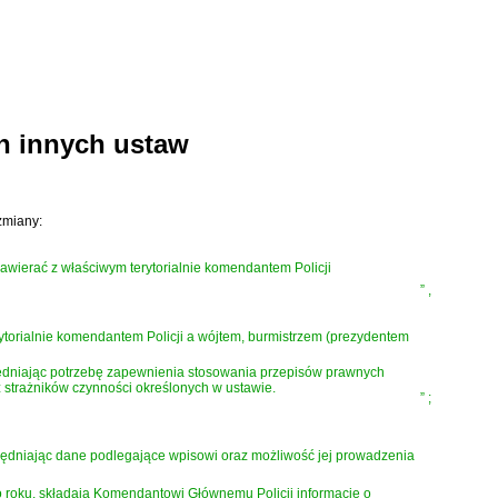
ch innych ustaw
zmiany:
awierać z właściwym terytorialnie komendantem Policji
”
,
ytorialnie komendantem Policji a wójtem, burmistrzem (prezydentem
lędniając potrzebę zapewnienia stosowania przepisów prawnych
strażników czynności określonych w ustawie.
”
;
ględniając dane podlegające wpisowi oraz możliwość jej prowadzenia
o roku, składają Komendantowi Głównemu Policji informacje o