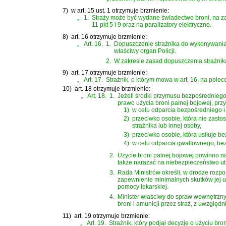
7)
w art. 15 ust. 1 otrzymuje brzmienie:
„
1.
Straży może być wydane świadectwo broni, na zas
11 pkt 5 i 9 oraz na paralizatory elektryczne.
8)
art. 16 otrzymuje brzmienie:
„
Art. 16.
1.
Dopuszczenie strażnika do wykonywania 
właściwy organ Policji.
2.
W zakresie zasad dopuszczenia strażnika 
9)
art. 17 otrzymuje brzmienie:
„
Art. 17.
Strażnik, o którym mowa w art. 16, na pol
10)
art. 18 otrzymuje brzmienie:
„
Art. 18.
1.
Jeżeli środki przymusu bezpośredniego 
prawo użycia broni palnej bojowej, przy
1)
w celu odparcia bezpośredniego i
2)
przeciwko osobie, która nie zast
strażnika lub innej osoby,
3)
przeciwko osobie, która usiłuje 
4)
w celu odparcia gwałtownego, be
2.
Użycie broni palnej bojowej powinno na
także narażać na niebezpieczeństwo utr
3.
Rada Ministrów określi, w drodze rozpo
zapewnienie minimalnych skutków jej u
pomocy lekarskiej.
4.
Minister właściwy do spraw wewnętrznyc
broni i amunicji przez straż, z uwzglę
11)
art. 19 otrzymuje brzmienie:
„
Art. 19.
Strażnik, który podjął decyzję o użyciu br