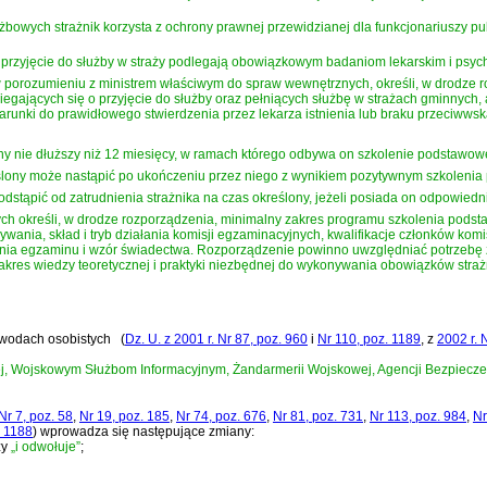
owych strażnik korzysta z ochrony prawnej przewidzianej dla funkcjonariuszy pu
o przyjęcie do służby w straży podlegają obowiązkowym badaniom lekarskim i psyc
w porozumieniu z ministrem właściwym do spraw wewnętrznych, określi, w drodze r
biegających się o przyjęcie do służby oraz pełniących służbę w strażach gminnych
unki do prawidłowego stwierdzenia przez lekarza istnienia lub braku przeciwws
ony nie dłuższy niż 12 miesięcy, w ramach którego odbywa on szkolenie podstawow
eślony może nastąpić po ukończeniu przez niego z wynikiem pozytywnym szkoleni
tąpić od zatrudnienia strażnika na czas określony, jeżeli posiada on odpowiedni
ch określi, w drodze rozporządzenia, minimalny zakres programu szkolenia podsta
ania, skład i tryb działania komisji egzaminacyjnych, kwalifikacje członków kom
nia egzaminu i wzór świadectwa. Rozporządzenie powinno uwzględniać potrzebę
kres wiedzy teoretycznej i praktyki niezbędnej do wykonywania obowiązków straż
dowodach osobistych
(
Dz. U. z 2001 r. Nr 87, poz. 960
i
Nr 110, poz. 1189
, z
2002 r. 
nnej, Wojskowym Służbom Informacyjnym, Żandarmerii Wojskowej, Agencji Bezpiec
 Nr 7, poz. 58
,
Nr 19, poz. 185
,
Nr 74, poz. 676
,
Nr 81, poz. 731
,
Nr 113, poz. 984
,
Nr
. 1188
)
wprowadza się następujące zmiany:
zy
„i odwołuje”
;