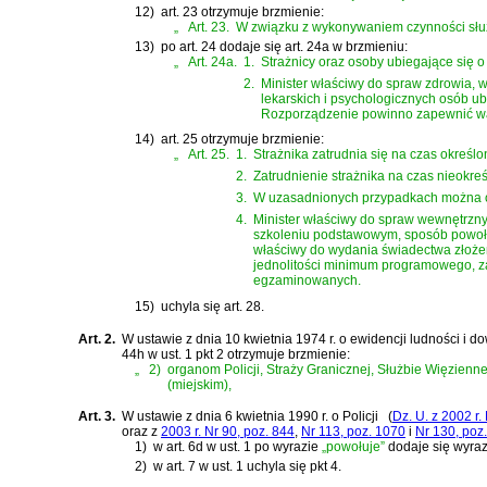
12)
art. 23 otrzymuje brzmienie:
„
Art. 23.
W związku z wykonywaniem czynności służb
13)
po art. 24 dodaje się art. 24a w brzmieniu:
„
Art. 24a.
1.
Strażnicy oraz osoby ubiegające się 
2.
Minister właściwy do spraw zdrowia, 
lekarskich i psychologicznych osób u
Rozporządzenie powinno zapewnić war
14)
art. 25 otrzymuje brzmienie:
„
Art. 25.
1.
Strażnika zatrudnia się na czas określ
2.
Zatrudnienie strażnika na czas nieokr
3.
W uzasadnionych przypadkach można ods
4.
Minister właściwy do spraw wewnętrzny
szkoleniu podstawowym, sposób powoływ
właściwy do wydania świadectwa złoże
jednolitości minimum programowego, za
egzaminowanych.
15)
uchyla się art. 28.
Art. 2.
W
ustawie z dnia 10 kwietnia 1974 r. o ewidencji ludności i 
44h w ust. 1 pkt 2 otrzymuje brzmienie:
„
2)
organom Policji, Straży Granicznej, Służbie Więzie
(miejskim),
Art. 3.
W
ustawie z dnia 6 kwietnia 1990 r. o Policji
(
Dz. U. z 2002 r.
oraz z
2003 r. Nr 90, poz. 844
,
Nr 113, poz. 1070
i
Nr 130, poz
1)
w art. 6d w ust. 1 po wyrazie
„powołuje”
dodaje się wyra
2)
w art. 7 w ust. 1 uchyla się pkt 4.