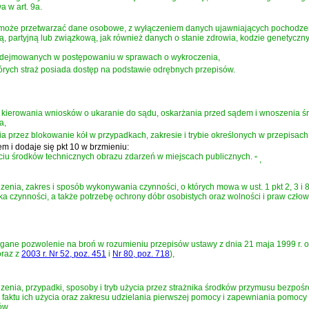
a w art. 9a.
 może przetwarzać dane osobowe, z wyłączeniem danych ujawniających pochodzenie
ą, partyjną lub związkową, jak również danych o stanie zdrowia, kodzie genetyczny
odejmowanych w postępowaniu w sprawach o wykroczenia,
 których straż posiada dostęp na podstawie odrębnych przepisów.
kierowania wniosków o ukaranie do sądu, oskarżania przed sądem i wnoszenia śr
a
,
a przez blokowanie kół w przypadkach, zakresie i trybie określonych w przepisac
em i dodaje się pkt 10 w brzmieniu:
ciu środków technicznych obrazu zdarzeń w miejscach publicznych.
”
,
zenia, zakres i sposób wykonywania czynności, o których mowa w ust. 1 pkt 2, 3 
 czynności, a także potrzebę ochrony dóbr osobistych oraz wolności i praw człow
ymagane pozwolenie na broń w rozumieniu przepisów
ustawy z dnia 21 maja 1999 r. o
raz z
2003 r. Nr 52, poz. 451
i
Nr 80, poz. 718
)
,
zenia, przypadki, sposoby i tryb użycia przez strażnika środków przymusu bezpoś
ktu ich użycia oraz zakresu udzielania pierwszej pomocy i zapewniania pomocy 
ów.