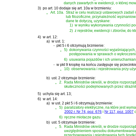
danych zawartych w ewidencji, o której mow
3)
po art. 10 dodaje się art. 10a w brzmieniu:
„
Art. 10a.
Straż w celu realizacji ustawowych zadań
lub filozoficzne, przynależność wyznaniow
dane te dotyczą, uzyskane:
1)
w wyniku wykonywania czynności p
2)
z rejestrów, ewidencji i zbiorów, do
4)
w art. 12:
a)
w ust. 1:
-
pkt 5 i 6 otrzymują brzmienie:
„
5)
dokonywania czynności wyjaśniających, 
postępowania w sprawach o wykroczeni
6)
usuwania pojazdów i ich unieruchamiani
-
w pkt 9 kropkę na końcu zastępuje się przecinki
„
10)
obserwowania i rejestrowania przy uży
b)
ust. 2 otrzymuje brzmienie:
„
2.
Rada Ministrów określi, w drodze rozporząd
skuteczności podejmowanych przez strażnika
5)
uchyla się art. 13;
6)
w art. 14:
a)
w ust. 2 pkt 5 i 6 otrzymują brzmienie:
„
5)
paralizatory elektryczne, na które jest w
2002 r. Nr 74, poz. 676
i
Nr 117, poz. 1007
o
6)
ręczne miotacze gazu.
b)
ust. 5 otrzymuje brzmienie:
„
5.
Rada Ministrów określi, w drodze rozporząd
uwzględnieniem sposobu dokumentowania fa
przechowywania i rejestrowania tych środk