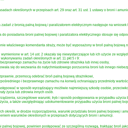
adach określonych w przepisach art. 29 oraz art. 31 ust. 1 ustawy o broni i amun
zadań z bronią palną bojową i paralizatorem elektrycznym następuje na wniosek k
do posiadania broni palnej bojowej i paralizatora elektrycznego stosuje się odpowi
ecenie właściwego komendanta straży, może być wyposażony w broń palną bojową na
wymienione w art. 14 ust. 2 okazały się niewystarczające lub ich użycie ze względ
 wykonywaniu zadań określonych w art. 11 pkt 5 i 9:
 bezprawnego zamachu na życie lub zdrowie strażnika lub innej osoby,
osowała się do wezwania do natychmiastowego porzucenia broni lub innego niebezp
bezprawnie, przemocą odebrać broń palną bojową strażnikowi,
zpośredniego i bezprawnego zamachu na konwój ochraniający przedmioty wartości
stępować w sposób wyrządzający możliwie najmniejszą szkodę osobie, przeciwko kt
aty życia lub zdrowia innych osób.
rządzenia, szczegółowe warunki, tryb i sposób postępowania w przypadku użycia b
życia, a także uwzględniając udokumentowanie przypadku użycia broni palnej boj
h określi, w drodze rozporządzenia, warunki przydziału broni palnej bojowej i am
dnieniem warunków określonych w przepisach dotyczących broni i amunicji.
oni palnej bojowej, powinien postępować ze szczególną rozwagą, traktując broń jako