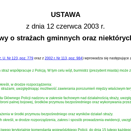
USTAWA
z dnia 12 czerwca 2003 r.
wy o strażach gminnych oraz niektóry
. U. Nr 123, poz. 779
oraz z
2002 r. Nr 113, poz. 984
)
wprowadza się następujące 
raż współpracuje z Policją. W tym celu wójt, burmistrz (prezydent miasta) może z
kreśli, w drodze rozporządzenia:
ze strażami, uwzględniając możliwość zawierania porozumień między właściwym ter
 Głównego Policji nadzoru w zakresie fachowym nad działalnością straży, uwzg
 broni palnej bojowej, środków przymusu bezpośredniego oraz wykonywania przez 
ażenia w środki przymusu bezpośredniego oraz wyników działań straży.
h określi, w drodze rozporządzenia, zakres i sposób prowadzenia ewidencji, uwz
iwego terytorialnie komendanta wojewódzkiego Policji, do dnia 15 lutego każdeg