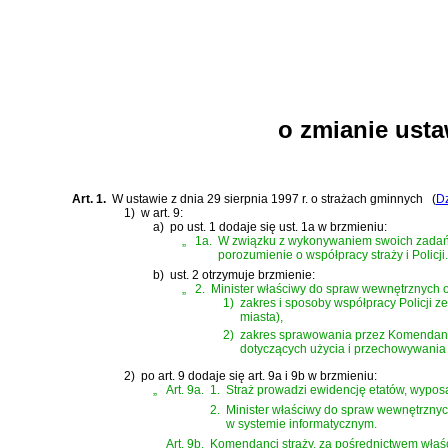
o zmianie usta
Art. 1.
W
ustawie z dnia 29 sierpnia 1997 r. o strażach gminnych
(
Dz
1)
w art. 9:
a)
po ust. 1 dodaje się ust. 1a w brzmieniu:
„
1a.
W związku z wykonywaniem swoich zadań st
porozumienie o współpracy straży i Policji.
b)
ust. 2 otrzymuje brzmienie:
„
2.
Minister właściwy do spraw wewnętrznych o
1)
zakres i sposoby współpracy Policji 
miasta),
2)
zakres sprawowania przez Komendanta
dotyczących użycia i przechowywania
2)
po art. 9 dodaje się art. 9a i 9b w brzmieniu:
„
Art. 9a.
1.
Straż prowadzi ewidencję etatów, wypos
2.
Minister właściwy do spraw wewnętrznyc
w systemie informatycznym.
Art. 9b.
Komendanci straży, za pośrednictwem właśc