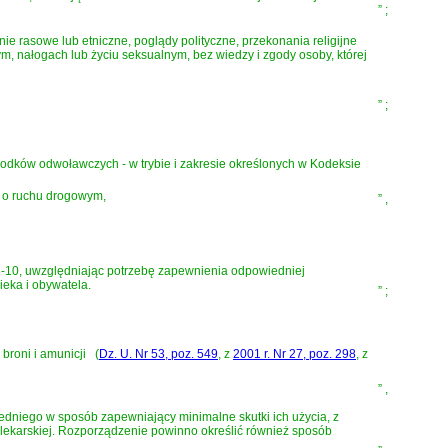
”
;
 rasowe lub etniczne, poglądy polityczne, przekonania religijne
m, nałogach lub życiu seksualnym, bez wiedzy i zgody osoby, której
”
;
odków odwoławczych - w trybie i zakresie określonych w
Kodeksie
h o ruchu drogowym,
”
,
i 8-10, uwzględniając potrzebę zapewnienia odpowiedniej
ieka i obywatela.
”
;
 broni i amunicji
(
Dz. U. Nr 53, poz. 549
, z
2001 r. Nr 27, poz. 298
, z
”
,
redniego w sposób zapewniający minimalne skutki ich użycia, z
lekarskiej. Rozporządzenie powinno określić również sposób