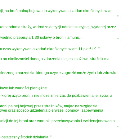
”
;
icji, na broń palną bojową do wykonywania zadań określonych w art.
”
;
omendanta straży, w drodze decyzji administracyjnej, wydanej przez
ednio przepisy art. 30 ustawy o broni i amunicji.
”
;
 czas wykonywania zadań określonych w art. 11 pkt 5 i 9.
”
;
u na okoliczności danego zdarzenia nie jest możliwe, strażnik ma
iecznego narzędzia, którego użycie zagrozić może życiu lub zdrowiu
owe lub wartości pieniężne.
órej użyto broni, i nie może zmierzać do pozbawienia jej życia, a
roni palnej bojowej przez strażników, mając na względzie
owej oraz sposób udzielenia pierwszej pomocy i zapewnienia
unicji do tej broni oraz warunki przechowywania i ewidencjonowania
”
;
 ostateczny środek działania.
”
;