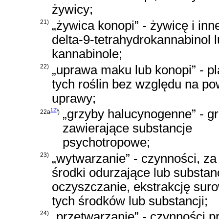
żywicy;
21)
„żywica konopi” - żywicę i in
delta-9-tetrahydrokannabinol 
kannabinole;
22)
„uprawa maku lub konopi” - pl
tych roślin bez względu na po
uprawy;
12)
„grzyby halucynogenne” - g
22a
)
zawierające substancje
psychotropowe;
23)
„wytwarzanie” - czynności, 
środki odurzające lub substan
oczyszczanie, ekstrakcję sur
tych środków lub substancji;
24)
„przetwarzanie” - czynności