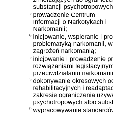
substancji psychotropowych
3)
prowadzenie Centrum
Informacji o Narkotykach i
Narkomanii;
4)
inicjowanie, wspieranie i p
problematyką narkomanii, w
zagrożeń narkomanią;
5)
inicjowanie i prowadzenie 
rozwiązaniami legislacyjny
przeciwdziałaniu narkomanii
6)
dokonywanie okresowych oce
rehabilitacyjnych i readapt
zakresie ograniczenia używ
psychotropowych albo subst
7)
wypracowywanie standardów 