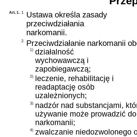
Przep
Art. 1.
1.
Ustawa określa zasady
przeciwdziałania
narkomanii.
2.
Przeciwdziałanie narkomanii ob
1)
działalność
wychowawczą i
zapobiegawczą;
2)
leczenie, rehabilitację i
readaptację osób
uzależnionych;
3)
nadzór nad substancjami, któ
używanie może prowadzić do
narkomanii;
4)
zwalczanie niedozwolonego ob