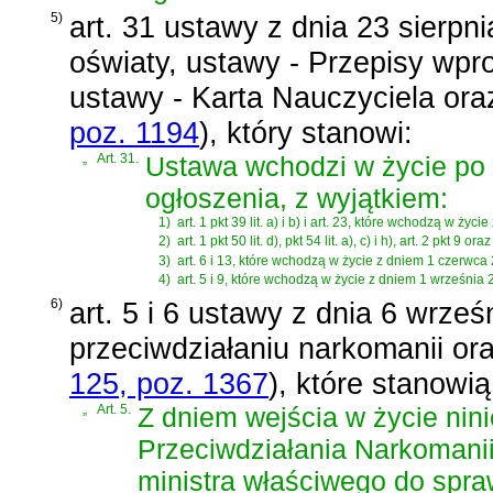
5)
art. 31 ustawy z dnia 23 sierpn
oświaty, ustawy - Przepisy wpr
ustawy - Karta Nauczyciela ora
poz. 1194
)
, który stanowi:
„
Art. 31.
Ustawa wchodzi w życie po 
ogłoszenia, z wyjątkiem:
1)
art. 1 pkt 39 lit. a) i b) i art. 23, które wchodzą w ż
2)
art. 1 pkt 50 lit. d), pkt 54 lit. a), c) i h), art. 2 pkt 
3)
art. 6 i 13, które wchodzą w życie z dniem 1 czerwca 
4)
art. 5 i 9, które wchodzą w życie z dniem 1 września 
6)
art. 5 i 6 ustawy z dnia 6 wrze
przeciwdziałaniu narkomanii or
125, poz. 1367
)
, które stanowią
„
Art. 5.
Z dniem wejścia w życie nin
Przeciwdziałania Narkomanii
ministra właściwego do spra