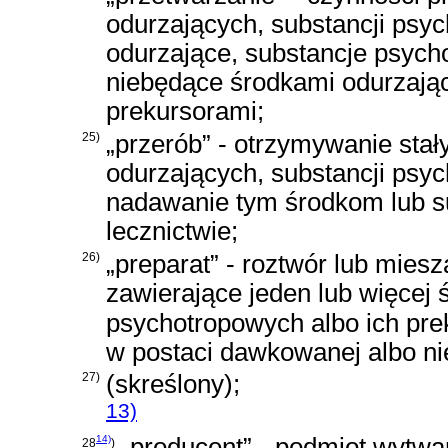
odurzających, substancji psy
odurzające, substancje psych
niebędące środkami odurzają
prekursorami;
25)
„przerób” - otrzymywanie stał
odurzających, substancji psy
nadawanie tym środkom lub s
lecznictwie;
26)
„preparat” - roztwór lub mies
zawierające jeden lub więcej 
psychotropowych albo ich pre
w postaci dawkowanej albo ni
27)
(skreślony);
13)
14)
„producent” - podmiot wytwa
28
)