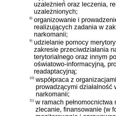
uzależnień oraz leczenia, reh
uzależnionych;
8)
organizowanie i prowadzeni
realizujących zadania w zak
narkomanii;
9)
udzielanie pomocy merytory
zakresie przeciwdziałania 
terytorialnego oraz innym 
oświatowo-informacyjną, prof
readaptacyjną;
10)
współpraca z organizacja
prowadzącymi działalność w
narkomanii;
11)
w ramach pełnomocnictwa m
zlecanie, finansowanie (w f