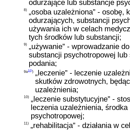
odurzające lub substancje psy
8)
„osoba uzależniona” - osobę,
odurzających, substancji psy
używania ich w celach medyczn
tych środków lub substancji;
9)
„używanie” - wprowadzanie do
substancji psychotropowej lub
podania;
10)
„leczenie” - leczenie uzależn
9a
)
skutków zdrowotnych, będą
uzależnienia;
10)
„leczenie substytucyjne” - s
leczenia uzależnienia, środka
psychotropowej;
11)
„rehabilitacja” - działania w 