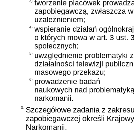
3)
tworzenie placówek prowadzą
zapobiegawczą, zwłaszcza w
uzależnieniem;
4)
wspieranie działań ogólnokraj
o których mowa w art. 3 ust. 3
społecznych;
5)
uwzględnienie problematyki 
działalności telewizji public
masowego przekazu;
6)
prowadzenie badań
naukowych nad problematyk
narkomanii.
3.
Szczegółowe zadania z zakresu
zapobiegawczej określi Krajow
Narkomanii.