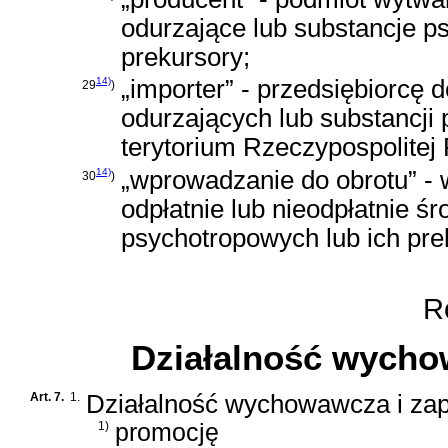
odurzające lub substancje p
prekursory;
14)
„importer” - przedsiębiorc
29
)
odurzających lub substancji
terytorium Rzeczypospolitej 
14)
„wprowadzanie do obrotu” - 
30
)
odpłatnie lub nieodpłatnie ś
psychotropowych lub ich pre
Ro
Działalność wycho
Art. 7.
1.
Działalność wychowawcza i za
1)
promocję