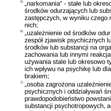
5)
„narkomania” - stałe lub okr
środków odurzających lub sub
zastępczych, w wyniku czego 
nich;
6)
„uzależnienie od środków odur
zespół zjawisk psychicznych lu
środków lub substancji na org
zachowania lub innymi reakcja
używania stale lub okresowo t
ich wpływu na psychikę lub dl
brakiem;
7)
„osoba zagrożona uzależnienie
psychicznych i oddziaływań ś
prawdopodobieństwo powstania
substancji psychotropowych, a