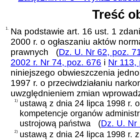
Treść o
1.
Na podstawie
art. 16 ust. 1 zda
2000 r. o ogłaszaniu aktów norm
prawnych
(
Dz. U. Nr 62, poz. 7
2002 r. Nr 74, poz. 676
i
Nr 113,
niniejszego obwieszczenia jednol
1997 r. o przeciwdziałaniu narko
uwzględnieniem zmian wprowad
1)
ustawą z dnia 24 lipca 1998 r. 
kompetencje organów administra
ustrojową państwa
(
Dz. U. Nr
2)
ustawą z dnia 24 lipca 1998 r. 