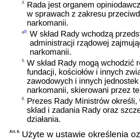
3.
Rada jest organem opiniodawc
w sprawach z zakresu przeciwd
narkomanii.
8)
W skład Rady wchodzą przedsta
4
.
administracji rządowej zajmują
narkomanii.
5.
W skład Rady mogą wchodzić ró
fundacji, kościołów i innych 
zawodowych i innych jednostek 
narkomanii, skierowani przez te
6.
Prezes Rady Ministrów określi,
skład i zadania Rady oraz szcze
działania.
Art. 6.
Użyte w ustawie określenia o