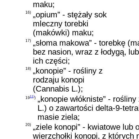
maku;
16)
„opium” - stężały sok
mleczny torebki
(makówki) maku;
17)
„słoma makowa” - torebkę (
bez nasion, wraz z łodygą, lu
ich części;
18)
„konopie” - rośliny z
rodzaju konopi
(Cannabis L.);
11)
„konopie włókniste” - roślin
19
)
L.) o zawartości delta-9-tet
masie ziela;
20)
„ziele konopi” - kwiatowe lub
wierzchołki konopi, z których 