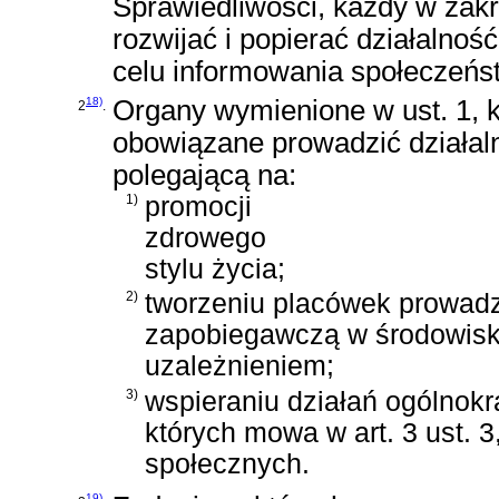
Sprawiedliwości, każdy w zakr
rozwijać i popierać działalno
celu informowania społeczeńst
18)
Organy wymienione w ust. 1, k
2
.
obowiązane prowadzić działa
polegającą na:
1)
promocji
zdrowego
stylu życia;
2)
tworzeniu placówek prowadz
zapobiegawczą w środowis
uzależnieniem;
3)
wspieraniu działań ogólnokr
których mowa w art. 3 ust. 3
społecznych.
19)