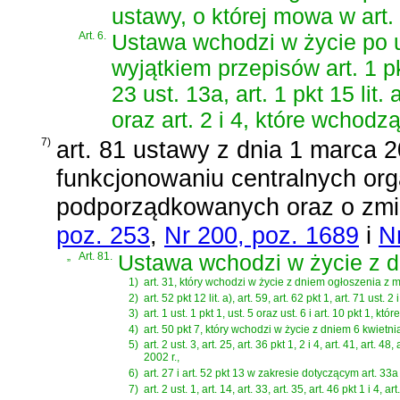
ustawy, o której mowa w art. 
Art. 6.
Ustawa wchodzi w życie po u
wyjątkiem przepisów art. 1 pkt
23 ust. 13a, art. 1 pkt 15 lit.
oraz art. 2 i 4, które wchodz
7)
art. 81 ustawy z dnia 1 marca 2
funkcjonowaniu centralnych org
podporządkowanych oraz o zmia
poz. 253
,
Nr 200, poz. 1689
i
N
„
Art. 81.
Ustawa wchodzi w życie z dn
1)
art. 31, który wchodzi w życie z dniem ogłoszenia z m
2)
art. 52 pkt 12 lit. a), art. 59, art. 62 pkt 1, art. 71 us
3)
art. 1 ust. 1 pkt 1, ust. 5 oraz ust. 6 i art. 10 pkt 1,
4)
art. 50 pkt 7, który wchodzi w życie z dniem 6 kwietnia
5)
art. 2 ust. 3, art. 25, art. 36 pkt 1, 2 i 4, art. 41, art.
2002 r.,
6)
art. 27 i art. 52 pkt 13 w zakresie dotyczącym art. 33a
7)
art. 2 ust. 1, art. 14, art. 33, art. 35, art. 46 pkt 1 i 4