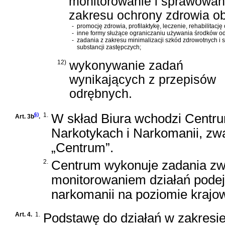
monitorowanie i sprawowani
zakresu ochrony zdrowia o
-
promocję zdrowia, profilaktykę, leczenie, rehabilitacj
-
inne formy służące ograniczaniu używania środków od
-
zadania z zakresu minimalizacji szkód zdrowotnych i
substancji zastępczych;
12)
wykonywanie zadań
wynikających z przepisów
odrębnych.
6)
1.
W skład Biura wchodzi Centru
Art. 3b
.
Narkotykach i Narkomanii, zw
„Centrum”.
2.
Centrum wykonuje zadania zwi
monitorowaniem działań pode
narkomanii na poziomie kraj
Art. 4.
1.
Podstawę do działań w zakresie