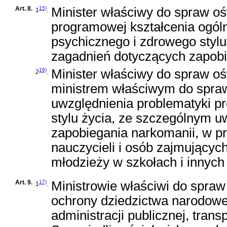
Art. 8.
15)
Minister właściwy do spraw o
1
.
programowej kształcenia ogól
psychicznego i zdrowego styl
zagadnień dotyczących zapobi
16)
Minister właściwy do spraw o
2
.
ministrem właściwym do spraw
uwzględnienia problematyki p
stylu życia, ze szczególnym 
zapobiegania narkomanii, w 
nauczycieli i osób zajmującyc
młodzieży w szkołach i innyc
Art. 9.
17)
Ministrowie właściwi do spraw 
1
.
ochrony dziedzictwa narodowe
administracji publicznej, tran