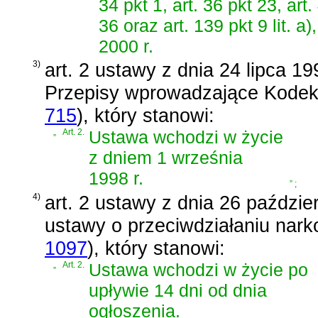
34 pkt 1, art. 36 pkt 23, art. 
36 oraz art. 139 pkt 9 lit. 
2000 r.
3)
art. 2 ustawy z dnia 24 lipca 19
Przepisy wprowadzające Kodek
715
)
, który stanowi:
„
Art. 2.
Ustawa wchodzi w życie
z dniem 1 września
1998 r.
”
;
4)
art. 2 ustawy z dnia 26 paździe
ustawy o przeciwdziałaniu nark
1097
)
, który stanowi:
„
Art. 2.
Ustawa wchodzi w życie po
upływie 14 dni od dnia
ogłoszenia.