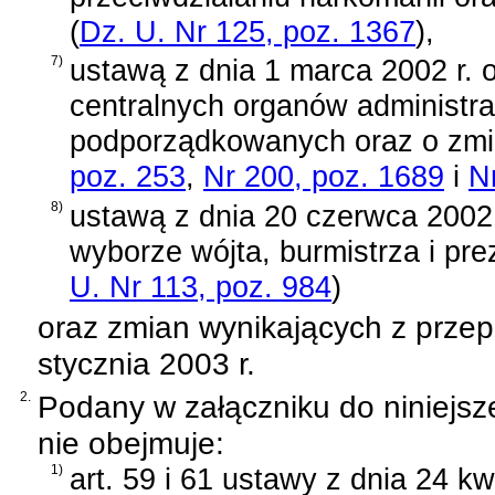
(
Dz. U. Nr 125, poz. 1367
)
,
7)
ustawą z dnia 1 marca 2002 r. 
centralnych organów administrac
podporządkowanych oraz o zmia
poz. 253
,
Nr 200, poz. 1689
i
N
8)
ustawą z dnia 20 czerwca 2002
wyborze wójta, burmistrza i pr
U. Nr 113, poz. 984
)
oraz zmian wynikających z prze
stycznia 2003 r.
2.
Podany w załączniku do niniejsz
nie obejmuje:
1)
art. 59 i 61 ustawy z dnia 24 kw