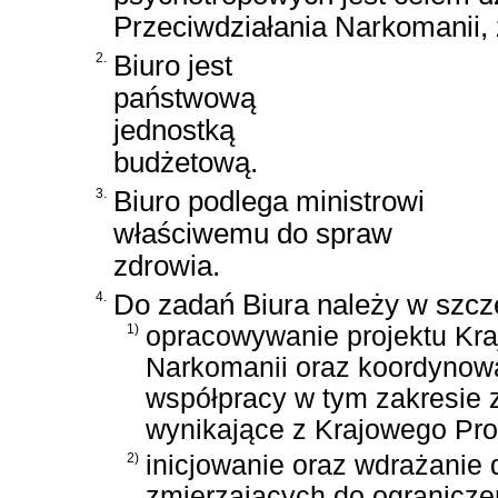
Przeciwdziałania Narkomanii,
2.
Biuro jest
państwową
jednostką
budżetową.
3.
Biuro podlega ministrowi
właściwemu do spraw
zdrowia.
4.
Do zadań Biura należy w szcz
1)
opracowywanie projektu Kr
Narkomanii oraz koordynowa
współpracy w tym zakresie 
wynikające z Krajowego Pro
2)
inicjowanie oraz wdrażanie 
zmierzających do ogranicze