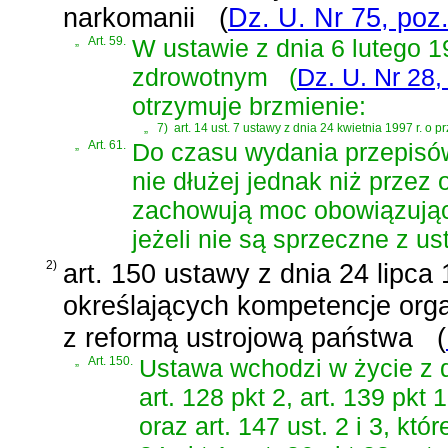
narkomanii
(
Dz. U. Nr 75, poz
„
Art. 59.
W
ustawie z dnia 6 lutego
zdrowotnym
(
Dz. U. Nr 28,
otrzymuje brzmienie:
„
7)
art. 14 ust. 7 ustawy z dnia 24 kwietnia 1997 r. o 
„
Art. 61.
Do czasu wydania przepisó
nie dłużej jednak niż przez 
zachowują moc obowiązują
jeżeli nie są sprzeczne z us
2)
art. 150 ustawy z dnia 24 lipca
określających kompetencje orga
z reformą ustrojową państwa
(
„
Art. 150.
Ustawa wchodzi w życie z dn
art. 128 pkt 2, art. 139 pkt 1 
oraz art. 147 ust. 2 i 3, kt