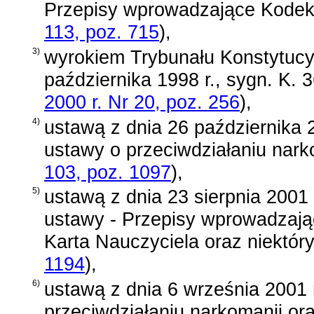
Przepisy wprowadzające Kodek
113, poz. 715
)
,
3)
wyrokiem Trybunału Konstytucy
października 1998 r., sygn. K. 
2000 r. Nr 20, poz. 256
)
,
4)
ustawą z dnia 26 października 2
ustawy o przeciwdziałaniu nark
103, poz. 1097
)
,
5)
ustawą z dnia 23 sierpnia 2001 
ustawy - Przepisy wprowadzając
Karta Nauczyciela oraz niektór
1194
)
,
6)
ustawą z dnia 6 września 2001 
przeciwdziałaniu narkomanii or