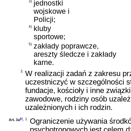
3)
jednostki
wojskowe i
Policji;
4)
kluby
sportowe;
5)
zakłady poprawcze,
areszty śledcze i zakłady
karne.
3.
W realizacji zadań z zakresu p
uczestniczyć w szczególności s
fundacje, kościoły i inne zwią
zawodowe, rodziny osób uzale
uzależnionych i ich rodzin.
6)
1.
Ograniczenie używania środkó
Art. 3a
.
psychotropowych jest celem d