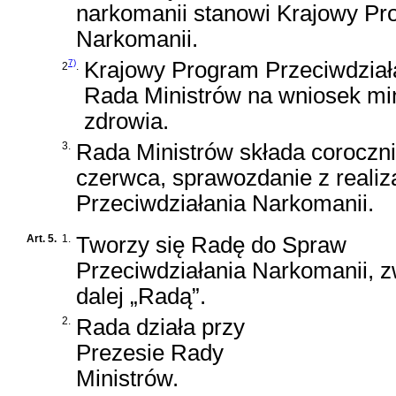
narkomanii stanowi Krajowy Pr
Narkomanii.
7)
Krajowy Program Przeciwdział
2
.
Rada Ministrów na wniosek mi
zdrowia.
3.
Rada Ministrów składa coroczni
czerwca, sprawozdanie z reali
Przeciwdziałania Narkomanii.
Art. 5.
1.
Tworzy się Radę do Spraw
Przeciwdziałania Narkomanii, 
dalej „Radą”.
2.
Rada działa przy
Prezesie Rady
Ministrów.