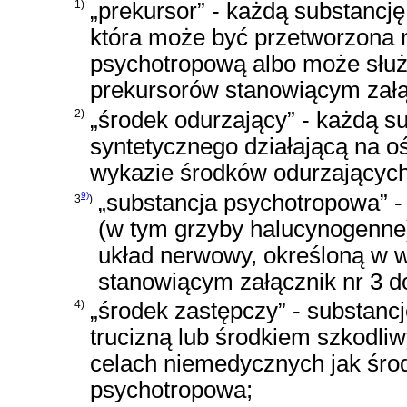
1)
„prekursor” - każdą substancj
która może być przetworzona n
psychotropową albo może służ
prekursorów stanowiącym załą
2)
„środek odurzający” - każdą s
syntetycznego działającą na 
wykazie środków odurzających
9)
„substancja psychotropowa” -
3
)
(w tym grzyby halucynogenne)
układ nerwowy, określoną w 
stanowiącym załącznik nr 3 d
4)
„środek zastępczy” - substancj
trucizną lub środkiem szkodl
celach niemedycznych jak środ
psychotropowa;