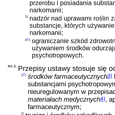
przerobu i posiadania substa
narkomanii;
5)
nadzór nad uprawami roślin 
substancje, których używani
narkomanii;
1)
ograniczanie szkód zdrowo
6
)
używaniem środków odurzają
psychotropowych.
Art. 2.
Przepisy ustawy stosuje się 
2)
3)
środków farmaceutycznych
1
)
substancjami psychotropowymi
nieuregulowanym w przepisa
4)
materiałach medycznych
, a
farmaceutycznym;
2)