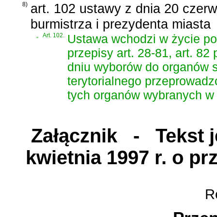
8)
art. 102 ustawy z dnia 20 czer
burmistrza i prezydenta miasta
„
Art. 102.
Ustawa wchodzi w życie po 
przepisy art. 28-81, art. 82
dniu wyborów do organów 
terytorialnego przeprowad
tych organów wybranych w d
Załącznik
- Tekst je
kwietnia 1997 r. o p
Ro