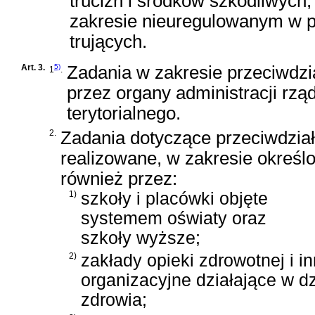
trucizn i środków szkodliwych,
zakresie nieuregulowanym w p
trujących.
Art. 3.
5)
Zadania w zakresie przeciwdzi
1
.
przez organy administracji rz
terytorialnego.
2.
Zadania dotyczące przeciwdział
realizowane, w zakresie określ
również przez:
1)
szkoły i placówki objęte
systemem oświaty oraz
szkoły wyższe;
2)
zakłady opieki zdrowotnej i in
organizacyjne działające w d
zdrowia;