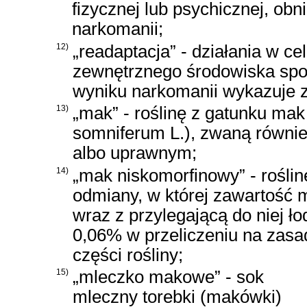
fizycznej lub psychicznej, obn
narkomanii;
12)
„readaptacja” - działania w 
zewnętrznego środowiska spo
wyniku narkomanii wykazuje z
13)
„mak” - roślinę z gatunku mak
somniferum L.), zwaną równ
albo uprawnym;
14)
„mak niskomorfinowy” - roślin
odmiany, w której zawartość 
wraz z przylegającą do niej ł
0,06% w przeliczeniu na zas
części rośliny;
15)
„mleczko makowe” - sok
mleczny torebki (makówki)