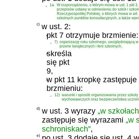
„
1a.
W rozporządzeniu, o którym mowa w ust. 1 pkt 3
przepisów ustawy w odniesieniu do szkół i szko
Rzeczypospolitej Polskiej, o których mowa w art
szkolnych punktów konsultacyjnych, a także wp
c)
w ust. 2:
-
pkt 7 otrzymuje brzmienie:
„
7)
organizację roku szkolnego, uwzględniającą w
przerw świątecznych i ferii szkolnych,
-
skreśla
się pkt
9,
-
w pkt 11 kropkę zastępuje 
brzmieniu:
„
12)
warunki i sposób organizowania przez szkoły 
wychowawczych oraz bezpieczeństwa ucznió
d)
w ust. 3 wyrazy
„w szkołach
zastępuje się wyrazami
„w 
schroniskach”
,
e)
po ust. 3 dodaje się ust. 4 