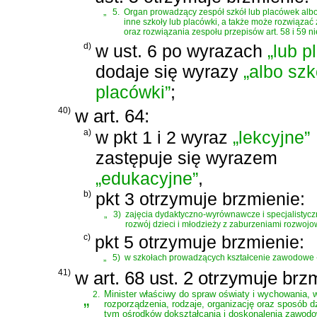
„
5.
Organ prowadzący zespół szkół lub placówek albo 
inne szkoły lub placówki, a także może rozwiązać
oraz rozwiązania zespołu przepisów art. 58 i 59 nie
d)
w ust. 6 po wyrazach
„lub p
dodaje się wyrazy
„albo szk
placówki”
;
40)
w art. 64:
a)
w pkt 1 i 2 wyraz
„lekcyjne”
zastępuje się wyrazem
„edukacyjne”
,
b)
pkt 3 otrzymuje brzmienie:
„
3)
zajęcia dydaktyczno-wyrównawcze i specjalistyc
rozwój dzieci i młodzieży z zaburzeniami rozwoj
c)
pkt 5 otrzymuje brzmienie:
„
5)
w szkołach prowadzących kształcenie zawodowe 
41)
w art. 68 ust. 2 otrzymuje brz
„
2.
Minister właściwy do spraw oświaty i wychowania, 
rozporządzenia, rodzaje, organizację oraz sposób d
tym ośrodków dokształcania i doskonalenia zawodo