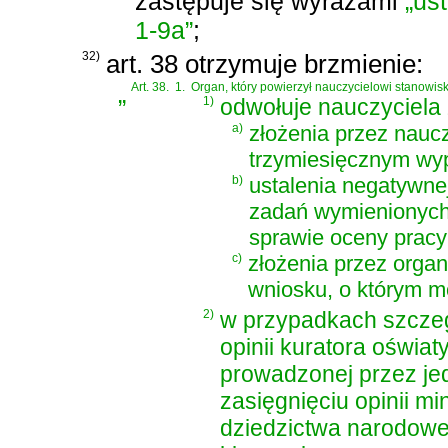
zastępuje się wyrazami
„ust
1-9a”
;
32)
art. 38 otrzymuje brzmienie:
„
Art. 38.
1.
Organ, który powierzył nauczycielowi stanowis
1)
odwołuje nauczyciela 
a)
złożenia przez naucz
trzymiesięcznym wy
b)
ustalenia negatywne
zadań wymienionych 
sprawie oceny pracy
c)
złożenia przez orga
wniosku, o którym mo
2)
w przypadkach szczeg
opinii kuratora oświat
prowadzonej przez je
zasięgnięciu opinii mi
dziedzictwa narodowe