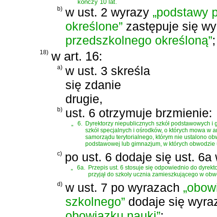
kończy 10 lat.
b)
w ust. 2 wyrazy
„podstawy 
określone”
zastępuje się w
przedszkolnego określoną”
;
18)
w art. 16:
a)
w ust. 3 skreśla
się zdanie
drugie,
b)
ust. 6 otrzymuje brzmienie:
„
6.
Dyrektorzy niepublicznych szkół podstawowych i 
szkół specjalnych i ośrodków, o których mowa w a
samorządu terytorialnego, którym nie ustalono ob
podstawowej lub gimnazjum, w których obwodzie 
c)
po ust. 6 dodaje się ust. 6a
„
6a.
Przepis ust. 6 stosuje się odpowiednio do dyrek
przyjął do szkoły ucznia zamieszkującego w obwo
d)
w ust. 7 po wyrazach
„obow
szkolnego”
dodaje się wyr
obowiązku nauki”
;