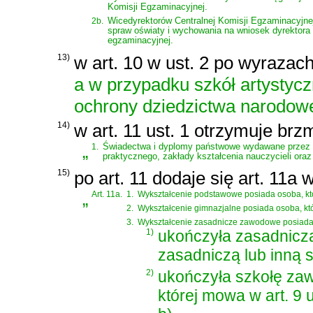
Komisji Egzaminacyjnej.
2b.
Wicedyrektorów Centralnej Komisji Egzaminacyjnej
spraw oświaty i wychowania na wniosek dyrektora 
egzaminacyjnej.
13)
w art. 10 w ust. 2 po wyrazac
a w przypadku szkół artystycz
ochrony dziedzictwa narodow
14)
w art. 11 ust. 1 otrzymuje brz
„
1.
Świadectwa i dyplomy państwowe wydawane przez up
praktycznego, zakłady kształcenia nauczycieli or
15)
po art. 11 dodaje się art. 11a 
„
Art. 11a.
1.
Wykształcenie podstawowe posiada osoba, k
2.
Wykształcenie gimnazjalne posiada osoba, kt
3.
Wykształcenie zasadnicze zawodowe posiada 
1)
ukończyła zasadnicz
zasadniczą lub inną 
2)
ukończyła szkołę za
której mowa w art. 9 us