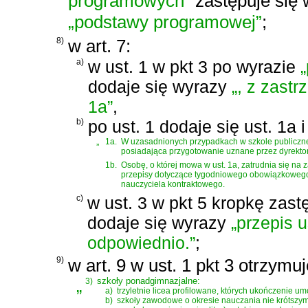
programowych”
zastępuje się
„podstawy programowej”
;
8)
w art. 7:
a)
w ust. 1 w pkt 3 po wyrazie
dodaje się wyrazy
„, z zastr
1a”
,
b)
po ust. 1 dodaje się ust. 1a 
„
1a.
W uzasadnionych przypadkach w szkole publiczne
posiadająca przygotowanie uznane przez dyrekto
1b.
Osobę, o której mowa w ust. 1a, zatrudnia się na
przepisy dotyczące tygodniowego obowiązkowego 
nauczyciela kontraktowego.
c)
w ust. 3 w pkt 5 kropkę zast
dodaje się wyrazy
„przepis u
odpowiednio.”
;
9)
w art. 9 w ust. 1 pkt 3 otrzymu
„
3)
szkoły ponadgimnazjalne:
a)
trzyletnie licea profilowane, których ukończenie 
b)
szkoły zawodowe o okresie nauczania nie krótszym n