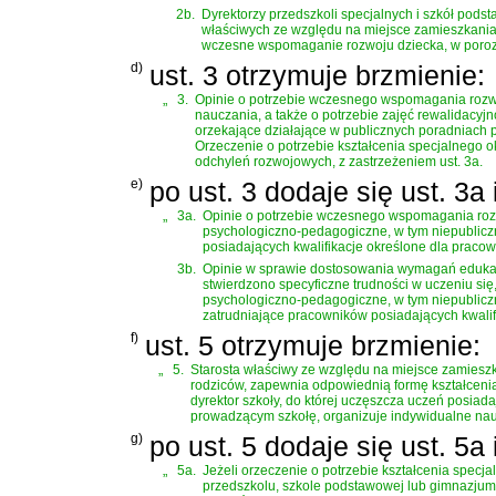
2b.
Dyrektorzy przedszkoli specjalnych i szkół podst
właściwych ze względu na miejsce zamieszkania
wczesne wspomaganie rozwoju dziecka, w poro
d)
ust. 3 otrzymuje brzmienie:
„
3.
Opinie o potrzebie wczesnego wspomagania rozwo
nauczania, a także o potrzebie zajęć rewalidac
orzekające działające w publicznych poradniach 
Orzeczenie o potrzebie kształcenia specjalnego o
odchyleń rozwojowych, z zastrzeżeniem ust. 3a.
e)
po ust. 3 dodaje się ust. 3a
„
3a.
Opinie o potrzebie wczesnego wspomagania rozw
psychologiczno-pedagogiczne, w tym niepubliczn
posiadających kwalifikacje określone dla prac
3b.
Opinie w sprawie dostosowania wymagań edukacy
stwierdzono specyficzne trudności w uczeniu si
psychologiczno-pedagogiczne, w tym niepubliczn
zatrudniające pracowników posiadających kwali
f)
ust. 5 otrzymuje brzmienie:
„
5.
Starosta właściwy ze względu na miejsce zamieszk
rodziców, zapewnia odpowiednią formę kształcenia
dyrektor szkoły, do której uczęszcza uczeń posia
prowadzącym szkołę, organizuje indywidualne nau
g)
po ust. 5 dodaje się ust. 5a
„
5a.
Jeżeli orzeczenie o potrzebie kształcenia spec
przedszkolu, szkole podstawowej lub gimnazjum,