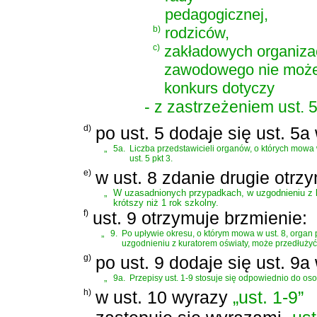
pedagogicznej,
b)
rodziców,
c)
zakładowych organizac
zawodowego nie może b
konkurs dotyczy
- z zastrzeżeniem ust. 5
d)
po ust. 5 dodaje się ust. 5a
„
5a.
Liczba przedstawicieli organów, o których mowa w
ust. 5 pkt 3.
e)
w ust. 8 zdanie drugie otrz
„
W uzasadnionych przypadkach, w uzgodnieniu z k
krótszy niż 1 rok szkolny.
f)
ust. 9 otrzymuje brzmienie:
„
9.
Po upływie okresu, o którym mowa w ust. 8, organ 
uzgodnieniu z kuratorem oświaty, może przedłużyć
g)
po ust. 9 dodaje się ust. 9a
„
9a.
Przepisy ust. 1-9 stosuje się odpowiednio do osob
h)
w ust. 10 wyrazy
„ust. 1-9”