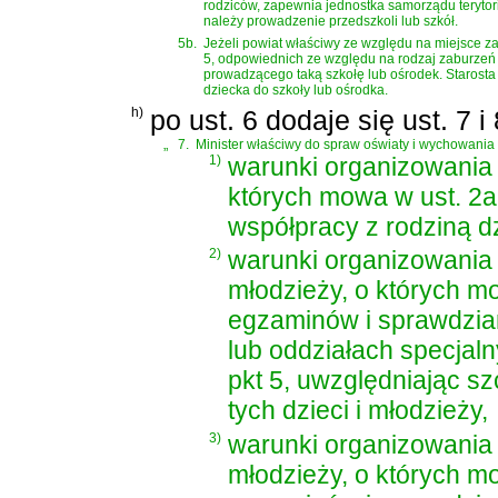
rodziców, zapewnia jednostka samorządu terytor
należy prowadzenie przedszkoli lub szkół.
5b.
Jeżeli powiat właściwy ze względu na miejsce za
5, odpowiednich ze względu na rodzaj zaburzeń i
prowadzącego taką szkołę lub ośrodek. Starosta
dziecka do szkoły lub ośrodka.
h)
po ust. 6 dodaje się ust. 7 i
„
7.
Minister właściwy do spraw oświaty i wychowania 
1)
warunki organizowania
których mowa w ust. 2a
współpracy z rodziną d
2)
warunki organizowania k
młodzieży, o których m
egzaminów i sprawdzian
lub oddziałach specjal
pkt 5, uwzględniając s
tych dzieci i młodzieży,
3)
warunki organizowania k
młodzieży, o których m