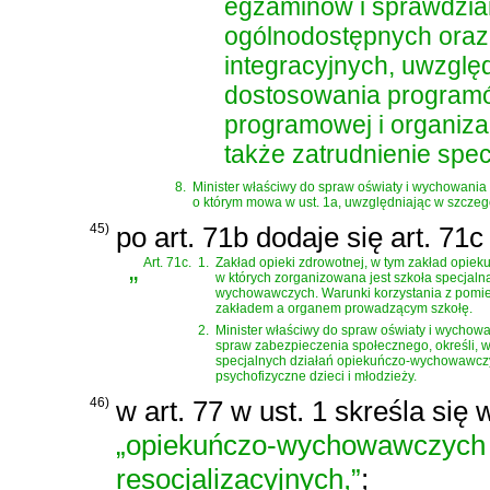
egzaminów i sprawdzian
ogólnodostępnych oraz 
integracyjnych, uwzglę
dostosowania programó
programowej i organizac
także zatrudnienie specja
8.
Minister właściwy do spraw oświaty i wychowania 
o którym mowa w ust. 1a, uwzględniając w szczeg
45)
po art. 71b dodaje się art. 71
„
Art. 71c.
1.
Zakład opieki zdrowotnej, w tym zakład opiek
w których zorganizowana jest szkoła specjaln
wychowawczych. Warunki korzystania z pomie
zakładem a organem prowadzącym szkołę.
2.
Minister właściwy do spraw oświaty i wychow
spraw zabezpieczenia społecznego, określi, w
specjalnych działań opiekuńczo-wychowawczyc
psychofizyczne dzieci i młodzieży.
46)
w art. 77 w ust. 1 skreśla się
„opiekuńczo-wychowawczych 
resocjalizacyjnych,”
;