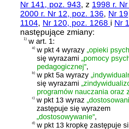
Nr 141, poz. 943
, z
1998 r. N
2000 r. Nr 12, poz. 136
,
Nr 19
1104
,
Nr 120, poz. 1268
i
Nr 
następujące zmiany:
1)
w art. 1:
a)
w pkt 4 wyrazy
„opieki psych
się wyrazami
„pomocy psych
pedagogicznej”
,
b)
w pkt 5a wyrazy
„indywidual
się wyrazami
„zindywidualiz
programów nauczania oraz z
c)
w pkt 13 wyraz
„dostosowani
zastępuje się wyrazem
„dostosowywanie”
,
d)
w pkt 13 kropkę zastępuje s