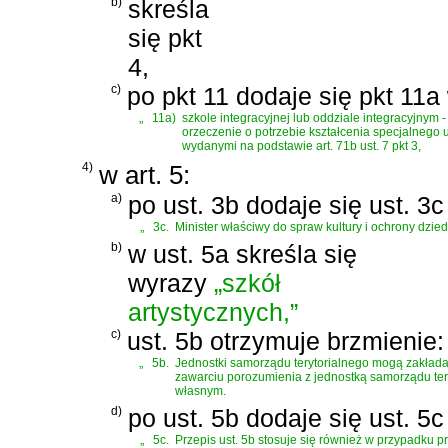
b)
skreśla
się pkt
4,
c)
po pkt 11 dodaje się pkt 11a
„
11a)
szkole integracyjnej lub oddziale integracyjnym 
orzeczenie o potrzebie kształcenia specjalnego
wydanymi na podstawie art. 71b ust. 7 pkt 3,
4)
w art. 5:
a)
po ust. 3b dodaje się ust. 3
„
3c.
Minister właściwy do spraw kultury i ochrony dzie
b)
w ust. 5a skreśla się
wyrazy
„szkół
artystycznych,”
c)
ust. 5b otrzymuje brzmienie:
„
5b.
Jednostki samorządu terytorialnego mogą zakładać
zawarciu porozumienia z jednostką samorządu tery
własnym.
d)
po ust. 5b dodaje się ust. 5
„
5c.
Przepis ust. 5b stosuje się również w przypadku 