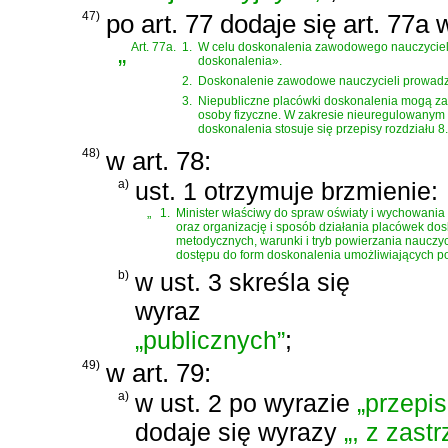
47)
po art. 77 dodaje się art. 77a
„
Art. 77a.
1.
W celu doskonalenia zawodowego nauczycieli
doskonalenia».
2.
Doskonalenie zawodowe nauczycieli prowadz
3.
Niepubliczne placówki doskonalenia mogą za
osoby fizyczne. W zakresie nieuregulowanym 
doskonalenia stosuje się przepisy rozdziału 8.
48)
w art. 78:
a)
ust. 1 otrzymuje brzmienie:
„
1.
Minister właściwy do spraw oświaty i wychowania o
oraz organizację i sposób działania placówek do
metodycznych, warunki i tryb powierzania naucz
dostępu do form doskonalenia umożliwiających p
b)
w ust. 3 skreśla się
wyraz
„publicznych”
;
49)
w art. 79:
a)
w ust. 2 po wyrazie
„przepi
dodaje się wyrazy
„, z zast