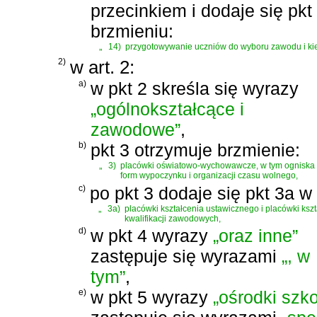
przecinkiem i dodaje się pkt
brzmieniu:
„
14)
przygotowywanie uczniów do wyboru zawodu i kie
2)
w art. 2:
a)
w pkt 2 skreśla się wyrazy
„ogólnokształcące i
zawodowe”
,
b)
pkt 3 otrzymuje brzmienie:
„
3)
placówki oświatowo-wychowawcze, w tym ogniska ar
form wypoczynku i organizacji czasu wolnego,
c)
po pkt 3 dodaje się pkt 3a w
„
3a)
placówki kształcenia ustawicznego i placówki kszt
kwalifikacji zawodowych,
d)
w pkt 4 wyrazy
„oraz inne”
zastępuje się wyrazami
„, w
tym”
,
e)
w pkt 5 wyrazy
„ośrodki szk