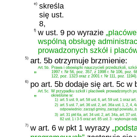
e)
skreśla
się ust.
8,
f)
w ust. 9 po wyrazie
„placówe
wspólną obsługę administrac
prowadzonych szkół i placówe
5)
art. 5b otrzymuje brzmienie:
„
Art. 5b.
Prawa i obowiązki nauczycieli przedszkoli, szkó
1997 r. Nr 56, poz. 357, z 1998 r. Nr 106, poz. 6
122, poz. 1323 oraz z 2001 r. Nr 111, poz. 1194)
6)
po art. 5b dodaje się art. 5c w
„
Art. 5c.
W przypadku szkół i placówek prowadzonych prz
określone w:
1)
art. 5 ust. 9, art. 58 ust. 6, art. 59 ust. 1 or
2)
art. 5 ust. 7, art. 36 ust. 2, art. 36a ust. 1, 2, 4, 
odpowiednio: zarząd gminy, zarząd powiatu, 
3)
art. 31 pkt 6a, art. 34 ust. 2, art. 34a, art. 37 ust. 
82 ust. 1 i 3-5 oraz art. 85 ust. 3 - wykonuje 
7)
w art. 6 w pkt 1 wyrazy
„podst