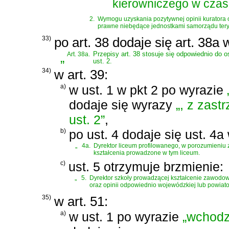
kierowniczego w czas
2.
Wymogu uzyskania pozytywnej opinii kuratora o
prawne niebędące jednostkami samorządu tery
33)
po art. 38 dodaje się art. 38a
„
Art. 38a.
Przepisy art. 38 stosuje się odpowiednio do o
ust. 2.
34)
w art. 39:
a)
w ust. 1 w pkt 2 po wyrazie
dodaje się wyrazy
„, z zast
ust. 2”
,
b)
po ust. 4 dodaje się ust. 4a
„
4a.
Dyrektor liceum profilowanego, w porozumieniu z
kształcenia prowadzone w tym liceum.
c)
ust. 5 otrzymuje brzmienie:
„
5.
Dyrektor szkoły prowadzącej kształcenie zawodow
oraz opinii odpowiednio wojewódzkiej lub powiatow
35)
w art. 51:
a)
w ust. 1 po wyrazie
„wchodz