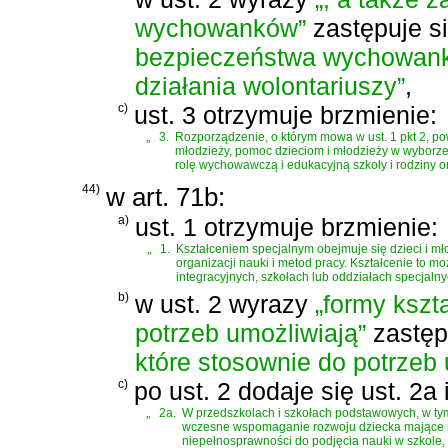
wychowanków”
zastępuje s
bezpieczeństwa wychowanków
działania wolontariuszy”
,
c)
ust. 3 otrzymuje brzmienie:
„
3.
Rozporządzenie, o którym mowa w ust. 1 pkt 2, p
młodzieży, pomoc dzieciom i młodzieży w wyborze 
rolę wychowawczą i edukacyjną szkoły i rodziny o
44)
w art. 71b:
a)
ust. 1 otrzymuje brzmienie:
„
1.
Kształceniem specjalnym obejmuje się dzieci i m
organizacji nauki i metod pracy. Kształcenie to 
integracyjnych, szkołach lub oddziałach specjalnyc
b)
w ust. 2 wyrazy
„formy kszt
potrzeb umożliwiają”
zastęp
które stosownie do potrzeb
c)
po ust. 2 dodaje się ust. 2a
„
2a.
W przedszkolach i szkołach podstawowych, w tym
wczesne wspomaganie rozwoju dziecka mające na
niepełnosprawności do podjęcia nauki w szkole,