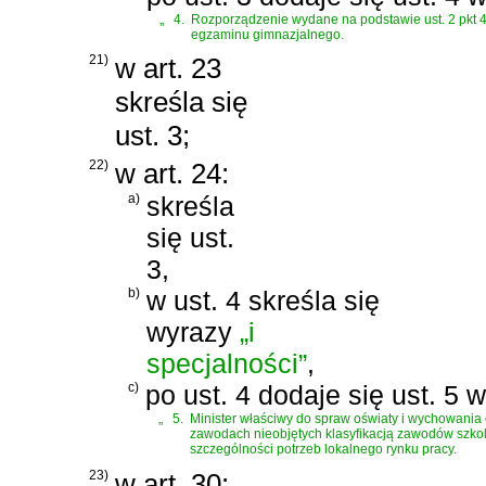
„
4.
Rozporządzenie wydane na podstawie ust. 2 pkt 
egzaminu gimnazjalnego.
21)
w art. 23
skreśla się
ust. 3;
22)
w art. 24:
a)
skreśla
się ust.
3,
b)
w ust. 4 skreśla się
wyrazy
„i
specjalności”
,
c)
po ust. 4 dodaje się ust. 5 
„
5.
Minister właściwy do spraw oświaty i wychowania 
zawodach nieobjętych klasyfikacją zawodów szko
szczególności potrzeb lokalnego rynku pracy.
23)
w art. 30: