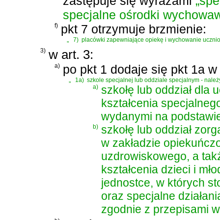
zastępuje się wyrazami
„spe
specjalne ośrodki wychowa
f)
pkt 7 otrzymuje brzmienie:
„
7)
placówki zapewniające opiekę i wychowanie ucznio
3)
w art. 3:
a)
po pkt 1 dodaje się pkt 1a w
„
1a)
szkole specjalnej lub oddziale specjalnym - nale
a)
szkołę lub oddział dla
kształcenia specjalneg
wydanymi na podstawie a
b)
szkołę lub oddział zor
w zakładzie opiekuńczo
uzdrowiskowego, a tak
kształcenia dzieci i m
jednostce, w których st
oraz specjalne działa
zgodnie z przepisami w