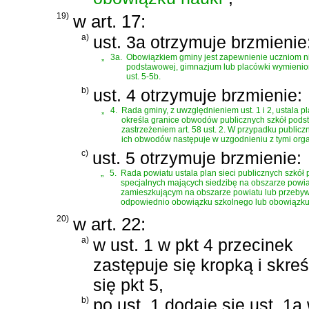
19)
w art. 17:
a)
ust. 3a otrzymuje brzmienie
„
3a.
Obowiązkiem gminy jest zapewnienie uczniom nie
podstawowej, gimnazjum lub placówki wymienionej
ust. 5-5b.
b)
ust. 4 otrzymuje brzmienie:
„
4.
Rada gminy, z uwzględnieniem ust. 1 i 2, ustala 
określa granice obwodów publicznych szkół podst
zastrzeżeniem art. 58 ust. 2. W przypadku public
ich obwodów następuje w uzgodnieniu z tymi or
c)
ust. 5 otrzymuje brzmienie:
„
5.
Rada powiatu ustala plan sieci publicznych szkó
specjalnych mających siedzibę na obszarze powia
zamieszkującym na obszarze powiatu lub przebywają
odpowiednio obowiązku szkolnego lub obowiązku
20)
w art. 22:
a)
w ust. 1 w pkt 4 przecinek
zastępuje się kropką i skreś
się pkt 5,
b)
po ust. 1 dodaje się ust. 1a