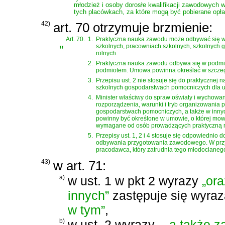
młodzież i osoby dorosłe kwalifikacji zawodowych 
tych placówkach, za które mogą być pobierane opła
42)
art. 70 otrzymuje brzmienie:
„
Art. 70.
1.
Praktyczna nauka zawodu może odbywać się w 
szkolnych, pracowniach szkolnych, szkolnych
rolnych.
2.
Praktyczna nauka zawodu odbywa się w podmiot
podmiotem. Umowa powinna określać w szczegó
3.
Przepisu ust. 2 nie stosuje się do praktyczne
szkolnych gospodarstwach pomocniczych dla uc
4.
Minister właściwy do spraw oświaty i wychowan
rozporządzenia, warunki i tryb organizowania 
gospodarstwach pomocniczych, a także w innyc
powinny być określone w umowie, o której mowa 
wymagane od osób prowadzących praktyczną n
5.
Przepisy ust. 1, 2 i 4 stosuje się odpowiedn
odbywania przygotowania zawodowego. W przy
pracodawca, który zatrudnia tego młodocianeg
43)
w art. 71:
a)
w ust. 1 w pkt 2 wyrazy
„ora
innych”
zastępuje się wyra
w tym”
,
b)
w ust. 2 wyrazy
„, a także