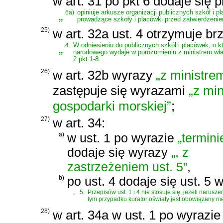
w art. 31 po pkt 6 dodaje się 
„
6a)
opiniuje arkusze organizacji publicznych szkół i 
prowadzące szkoły i placówki przed zatwierdzeni
25)
w art. 32a ust. 4 otrzymuje br
„
4.
W odniesieniu do publicznych szkół i placówek, o k
narodowego wydaje w porozumieniu z ministrem właś
2 pkt 1-8.
26)
w art. 32b wyrazy
„z ministre
zastępuje się wyrazami
„z mi
gospodarki morskiej”
;
27)
w art. 34:
a)
w ust. 1 po wyrazie
„termini
dodaje się wyrazy
„, z
zastrzeżeniem ust. 5”
,
b)
po ust. 4 dodaje się ust. 5 
„
5.
Przepisów ust. 1 i 4 nie stosuje się, jeżeli naru
tym przypadku kurator oświaty jest obowiązany 
28)
w art. 34a w ust. 1 po wyrazi