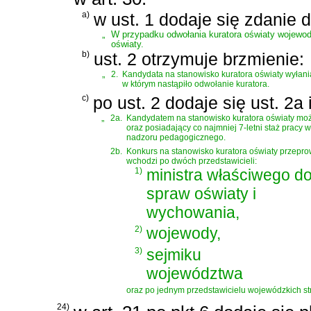
a)
w ust. 1 dodaje się zdanie 
„
W przypadku odwołania kuratora oświaty wojewoda
oświaty.
b)
ust. 2 otrzymuje brzmienie:
„
2.
Kandydata na stanowisko kuratora oświaty wyłani
w którym nastąpiło odwołanie kuratora.
c)
po ust. 2 dodaje się ust. 2a
„
2a.
Kandydatem na stanowisko kuratora oświaty mo
oraz posiadający co najmniej 7-letni staż prac
nadzoru pedagogicznego.
2b.
Konkurs na stanowisko kuratora oświaty przep
wchodzi po dwóch przedstawicieli:
1)
ministra właściwego d
spraw oświaty i
wychowania,
2)
wojewody,
3)
sejmiku
województwa
oraz po jednym przedstawicielu wojewódzkich s
24)