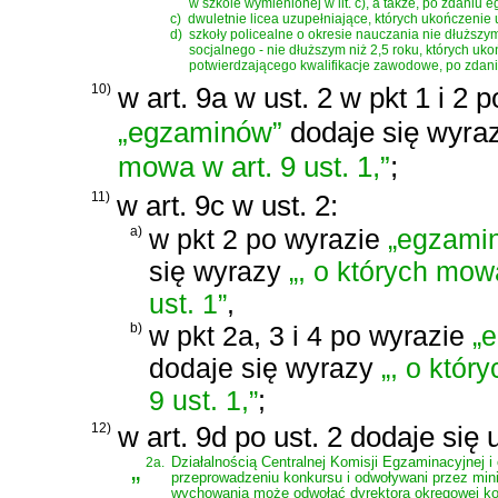
w szkole wymienionej w lit. c), a także, po zdani
c)
dwuletnie licea uzupełniające, których ukończenie 
d)
szkoły policealne o okresie nauczania nie dłuższy
socjalnego - nie dłuższym niż 2,5 roku, których uk
potwierdzającego kwalifikacje zawodowe, po zdan
10)
w art. 9a w ust. 2 w pkt 1 i 2 
„egzaminów”
dodaje się wyra
mowa w art. 9 ust. 1,”
;
11)
w art. 9c w ust. 2:
a)
w pkt 2 po wyrazie
„egzami
się wyrazy
„, o których mow
ust. 1”
,
b)
w pkt 2a, 3 i 4 po wyrazie
„
dodaje się wyrazy
„, o któr
9 ust. 1,”
;
12)
w art. 9d po ust. 2 dodaje się 
„
2a.
Działalnością Centralnej Komisji Egzaminacyjnej 
przeprowadzeniu konkursu i odwoływani przez mini
wychowania może odwołać dyrektora okręgowej komi