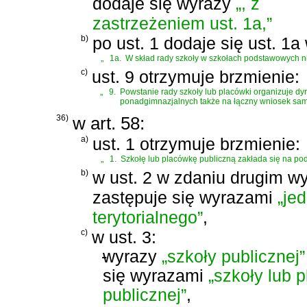
dodaje się wyrazy
„, z
zastrzeżeniem ust. 1a,”
b)
po ust. 1 dodaje się ust. 1a
„
1a.
W skład rady szkoły w szkołach podstawowych ni
c)
ust. 9 otrzymuje brzmienie:
„
9.
Powstanie rady szkoły lub placówki organizuje dyr
ponadgimnazjalnych także na łączny wniosek sam
36)
w art. 58:
a)
ust. 1 otrzymuje brzmienie:
„
1.
Szkołę lub placówkę publiczną zakłada się na podst
b)
w ust. 2 w zdaniu drugim w
zastępuje się wyrazami
„je
terytorialnego”
,
c)
w ust. 3:
-
wyrazy
„szkoły publicznej”
się wyrazami
„szkoły lub 
publicznej”
,