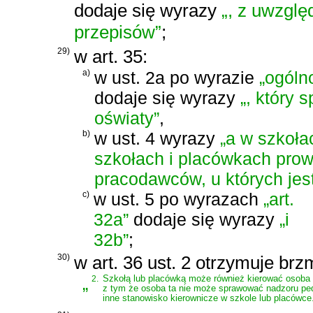
dodaje się wyrazy
„, z uwzgl
przepisów”
;
29)
w art. 35:
a)
w ust. 2a po wyrazie
„ogóln
dodaje się wyrazy
„, który 
oświaty”
,
b)
w ust. 4 wyrazy
„a w szkoł
szkołach i placówkach pro
pracodawców, u których je
c)
w ust. 5 po wyrazach
„art.
32a”
dodaje się wyrazy
„i
32b”
;
30)
w art. 36 ust. 2 otrzymuje brz
„
2.
Szkołą lub placówką może również kierować osoba 
z tym że osoba ta nie może sprawować nadzoru pe
inne stanowisko kierownicze w szkole lub placówce