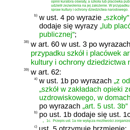
opinii kuratora oświaty, a szkoła lub placówka p
udzielił zezwolenia na jej założenie. W przypadk
spraw kultury i ochrony dziedzictwa narodowego.
b)
w ust. 4 po wyrazie
„szkoły”
dodaje się wyrazy
„lub plac
publicznej”
;
38)
w art. 60 w ust. 3 po wyrazac
przypadku szkół i placówek a
kultury i ochrony dziedzictwa
39)
w art. 62:
a)
w ust. 1b po wyrazach
„z o
„szkół w zakładach opieki 
uzdrowiskowego, w domach 
po wyrazach
„art. 5 ust. 3b”
b)
po ust. 1b dodaje się ust. 1
„
1c.
Przepis ust. 1a nie wyłącza możliwości zorganizo
c)
ust. 5 otrzymuje brzmienie: