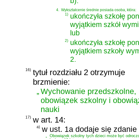
b).
4.
Wykształcenie średnie posiada osoba, która:
1)
ukończyła szkołę po
wyjątkiem szkół wymie
lub
2)
ukończyła szkołę pon
wyjątkiem szkoły wymi
2.
16)
tytuł rozdziału 2 otrzymuje
brzmienie:
„
Wychowanie przedszkolne,
obowiązek szkolny i obowią
nauki
17)
w art. 14:
a)
w ust. 1a dodaje się zdanie
„
Obowiązek szkolny tych dzieci może być odrocz