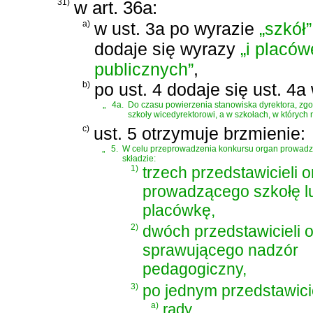
31)
w art. 36a:
a)
w ust. 3a po wyrazie
„szkół”
dodaje się wyrazy
„i placów
publicznych”
,
b)
po ust. 4 dodaje się ust. 4a
„
4a.
Do czasu powierzenia stanowiska dyrektora, zgo
szkoły wicedyrektorowi, a w szkołach, w których n
c)
ust. 5 otrzymuje brzmienie:
„
5.
W celu przeprowadzenia konkursu organ prowadzą
składzie:
1)
trzech przedstawicieli 
prowadzącego szkołę l
placówkę,
2)
dwóch przedstawicieli 
sprawującego nadzór
pedagogiczny,
3)
po jednym przedstawici
a)
rady