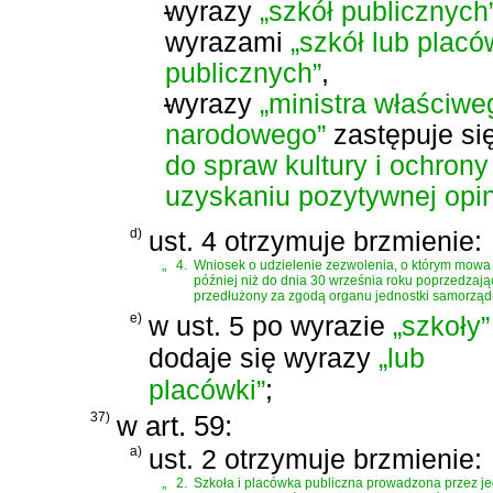
-
wyrazy
„szkół publicznych
wyrazami
„szkół lub plac
publicznych”
,
-
wyrazy
„ministra właściwe
narodowego”
zastępuje si
do spraw kultury i ochro
uzyskaniu pozytywnej opini
d)
ust. 4 otrzymuje brzmienie:
„
4.
Wniosek o udzielenie zezwolenia, o którym mowa w 
później niż do dnia 30 września roku poprzedzają
przedłużony za zgodą organu jednostki samorządu 
e)
w ust. 5 po wyrazie
„szkoły”
dodaje się wyrazy
„lub
placówki”
;
37)
w art. 59:
a)
ust. 2 otrzymuje brzmienie:
„
2.
Szkoła i placówka publiczna prowadzona przez j