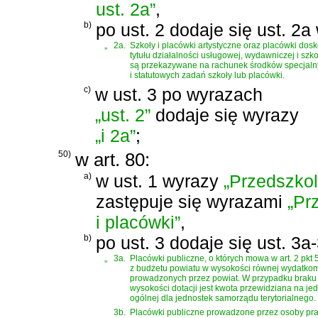
ust. 2a”
,
b)
po ust. 2 dodaje się ust. 2a
„
2a.
Szkoły i placówki artystyczne oraz placówki do
tytułu działalności usługowej, wydawniczej i szk
są przekazywane na rachunek środków specjalny
i statutowych zadań szkoły lub placówki.
c)
w ust. 3 po wyrazach
„ust. 2”
dodaje się wyrazy
„i 2a”
;
50)
w art. 80:
a)
w ust. 1 wyrazy
„Przedszkol
zastępuje się wyrazami
„Pr
i placówki”
,
b)
po ust. 3 dodaje się ust. 3a
„
3a.
Placówki publiczne, o których mowa w art. 2 pk
z budżetu powiatu w wysokości równej wydatko
prowadzonych przez powiat. W przypadku braku 
wysokości dotacji jest kwota przewidziana na j
ogólnej dla jednostek samorządu terytorialnego.
3b.
Placówki publiczne prowadzone przez osoby praw