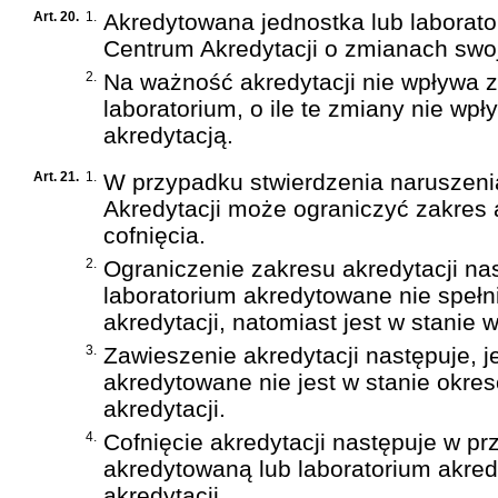
Art. 20.
1.
Akredytowana jednostka lub laborat
Centrum Akredytacji o zmianach swo
2.
Na ważność akredytacji nie wpływa z
laboratorium, o ile te zmiany nie w
akredytacją.
Art. 21.
1.
W przypadku stwierdzenia naruszeni
Akredytacji może ograniczyć zakres a
cofnięcia.
2.
Ograniczenie zakresu akredytacji nas
laboratorium akredytowane nie spełn
akredytacji, natomiast jest w stanie
3.
Zawieszenie akredytacji następuje, j
akredytowane nie jest w stanie okres
akredytacji.
4.
Cofnięcie akredytacji następuje w p
akredytowaną lub laboratorium akre
akredytacji.