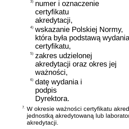
3)
numer i oznaczenie
certyfikatu
akredytacji,
4)
wskazanie Polskiej Normy,
która była podstawą wydani
certyfikatu,
5)
zakres udzielonej
akredytacji oraz okres jej
ważności,
6)
datę wydania i
podpis
Dyrektora.
7.
W okresie ważności certyfikatu akre
jednostką akredytowaną lub laborat
akredytacji.