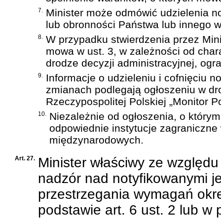
7.
Minister może odmówić udzielenia no
lub obronności Państwa lub innego w
8.
W przypadku stwierdzenia przez Mini
mowa w ust. 3, w zależności od char
drodze decyzji administracyjnej, ogra
9.
Informacje o udzieleniu i cofnięciu no
zmianach podlegają ogłoszeniu w dr
Rzeczypospolitej Polskiej „Monitor Po
10.
Niezależnie od ogłoszenia, o którym
odpowiednie instytucje zagraniczne
międzynarodowych.
Art. 27.
Minister właściwy ze względ
nadzór nad notyfikowanymi je
przestrzegania wymagań okr
podstawie art. 6 ust. 2 lub w