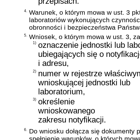
przepisach.
4.
Warunek, o którym mowa w ust. 3 pkt
laboratoriów wykonujących czynnośc
obronności i bezpieczeństwa Państwa
5.
Wniosek, o którym mowa w ust. 3, za
1)
oznaczenie jednostki lub lab
ubiegających się o notyfikacj
i adresu,
2)
numer w rejestrze właściwy
wnioskującej jednostki lub
laboratorium,
3)
określenie
wnioskowanego
zakresu notyfikacji.
6.
Do wniosku dołącza się dokumenty p
spełnienie warunków, o których mowa