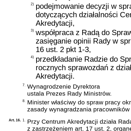
2)
podejmowanie decyzji w sp
dotyczących działalności C
Akredytacji,
3)
współpraca z Radą do Spraw
zasięganie opinii Rady w sp
16 ust. 2 pkt 1-3,
4)
przedkładanie Radzie do Spr
rocznych sprawozdań z dzia
Akredytacji.
7.
Wynagrodzenie Dyrektora
ustala Prezes Rady Ministrów.
8.
Minister właściwy do spraw pracy okr
zasady wynagradzania pracowników 
Art. 16.
1.
Przy Centrum Akredytacji działa Rad
z zastrzeżeniem art. 17 ust. 2, or