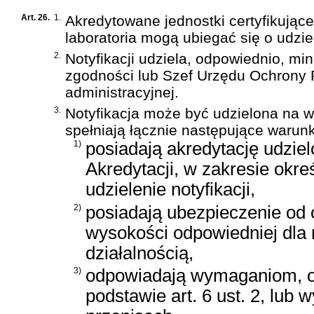
Art. 26.
1.
Akredytowane jednostki certyfikujące,
laboratoria mogą ubiegać się o udziel
2.
Notyfikacji udziela, odpowiednio, mi
zgodności lub Szef Urzędu Ochrony P
administracyjnej.
3.
Notyfikacja może być udzielona na wn
spełniają łącznie następujące warunk
1)
posiadają akredytację udzie
Akredytacji, w zakresie okr
udzielenie notyfikacji,
2)
posiadają ubezpieczenie od 
wysokości odpowiedniej dla
działalnością,
3)
odpowiadają wymaganiom, o
podstawie art. 6 ust. 2, lu