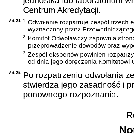
jednostka lub laboratorium w
Centrum Akredytacji.
Art. 24.
1.
Odwołanie rozpatruje zespół trzech
wyznaczony przez Przewodnicząceg
2.
Komitet Odwoławczy zapewnia strono
przeprowadzenie dowodów oraz wypow
3.
Zespół ekspertów powinien rozpatrzy
od dnia jego doręczenia Komitetow
Art. 25.
Po rozpatrzeniu odwołania z
stwierdza jego zasadność i p
ponownego rozpoznania.
Ro
Not