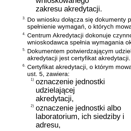
wnioskowanego
zakresu akredytacji.
3.
Do wniosku dołącza się dokumenty p
spełnienie wymagań, o których mowa 
4.
Centrum Akredytacji dokonuje czynn
wnioskodawca spełnia wymagania ok
5.
Dokumentem potwierdzającym udzie
akredytacji jest certyfikat akredytacji.
6.
Certyfikat akredytacji, o którym mow
ust. 5, zawiera:
1)
oznaczenie jednostki
udzielającej
akredytacji,
2)
oznaczenie jednostki albo
laboratorium, ich siedziby i
adresu,