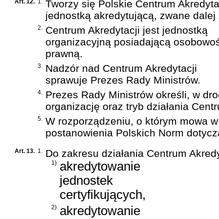
Art. 12.
1.
Tworzy się Polskie Centrum Akredyta
jednostką akredytującą, zwane dalej 
2.
Centrum Akredytacji jest jednostką
organizacyjną posiadającą osobowo
prawną.
3.
Nadzór nad Centrum Akredytacji
sprawuje Prezes Rady Ministrów.
4.
Prezes Rady Ministrów określi, w dr
organizację oraz tryb działania Centr
5.
W rozporządzeniu, o którym mowa w u
postanowienia Polskich Norm dotyczą
Art. 13.
1.
Do zakresu działania Centrum Akredy
1)
akredytowanie
jednostek
certyfikujących,
2)
akredytowanie