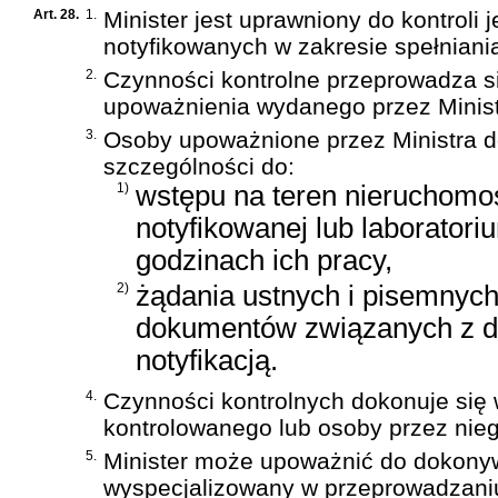
Art. 28.
1.
Minister jest uprawniony do kontroli 
notyfikowanych w zakresie spełniania
2.
Czynności kontrolne przeprowadza s
upoważnienia wydanego przez Minist
3.
Osoby upoważnione przez Ministra d
szczególności do:
1)
wstępu na teren nieruchomośc
notyfikowanej lub laboratori
godzinach ich pracy,
2)
żądania ustnych i pisemnych
dokumentów związanych z dz
notyfikacją.
4.
Czynności kontrolnych dokonuje się
kontrolowanego lub osoby przez nie
5.
Minister może upoważnić do dokonywa
wyspecjalizowany w przeprowadzaniu k