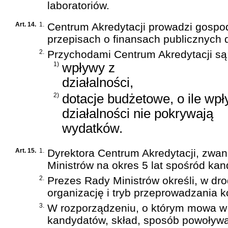
laboratoriów.
Art. 14.
1.
Centrum Akredytacji prowadzi gospo
przepisach o finansach publicznych
2.
Przychodami Centrum Akredytacji są
1)
wpływy z
działalności,
2)
dotacje budżetowe, o ile wpł
działalności nie pokrywają
wydatków.
Art. 15.
1.
Dyrektora Centrum Akredytacji, zwan
Ministrów na okres 5 lat spośród ka
2.
Prezes Rady Ministrów określi, w dr
organizację i tryb przeprowadzania 
3.
W rozporządzeniu, o którym mowa w us
kandydatów, skład, sposób powoływan