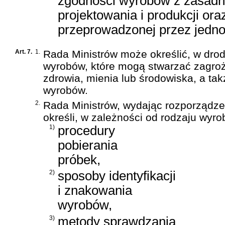
zgodności wyrobów z zasad
projektowania i produkcji ora
przeprowadzonej przez jedno
Art. 7.
1.
Rada Ministrów może określić, w dr
wyrobów, które mogą stwarzać zagroże
zdrowia, mienia lub środowiska, a tak
wyrobów.
2.
Rada Ministrów, wydając rozporządze
określi, w zależności od rodzaju wyr
1)
procedury
pobierania
próbek,
2)
sposoby identyfikacji
i znakowania
wyrobów,
3)
metody sprawdzania