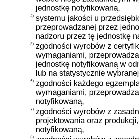
jednostkę notyfikowaną,
4)
systemu jakości u przedsiębi
przeprowadzanej przez jedno
nadzoru przez tę jednostkę 
5)
zgodności wyrobów z certyf
wymaganiami, przeprowadzane
jednostkę notyfikowaną w od
lub na statystycznie wybrane
6)
zgodności każdego egzempla
wymaganiami, przeprowadzan
notyfikowaną,
7)
zgodności wyrobów z zasad
projektowania oraz produkcji
notyfikowaną,
8)