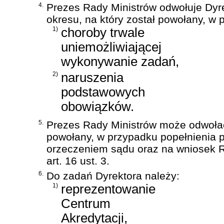
4.
Prezes Rady Ministrów odwołuje Dyr
okresu, na który został powołany, w 
1)
choroby trwale
uniemożliwiającej
wykonywanie zadań,
2)
naruszenia
podstawowych
obowiązków.
5.
Prezes Rady Ministrów może odwołać
powołany, w przypadku popełnienia
orzeczeniem sądu oraz na wniosek R
art. 16 ust. 3.
6.
Do zadań Dyrektora należy:
1)
reprezentowanie
Centrum
Akredytacji,