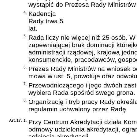
wystąpić do Prezesa Rady Ministrów
4.
Kadencja
Rady trwa 5
lat.
5.
Rada liczy nie więcej niż 25 osób. W
zapewniającej brak dominacji którejk
administracji rządowej, krajową jedn
konsumenckie, pracodawców, gospod
6.
Prezes Rady Ministrów na wniosek od
mowa w ust. 5, powołuje oraz odwoł
7.
Przewodniczącego i jego dwóch zas
wybiera Rada spośród swego grona.
8.
Organizację i tryb pracy Rady określ
regulamin uchwalony przez Radę.
Art. 17.
1.
Przy Centrum Akredytacji działa Kom
odmowy udzielenia akredytacji, ogran
cofnięcia akredytacji.