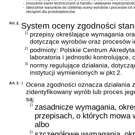
-
znoszenie barier technicznych w handlu i ułatwianie międzynaro
-
stworzenie warunków do rzetelnej oceny wyrobów i procesów ich 
obciążeń dla przedsiębiorców.
Art. 2.
System oceny zgodności stan
1)
przepisy określające wymagania ora
dotyczące wyrobów oraz procesów i
2)
podmioty: Polskie Centrum Akredytacj
laboratoria i jednostki kontrolujące
3)
normy regulujące działania, dotyczą
instytucji wymienionych w pkt 2.
Art. 3.
1.
Ocena zgodności oznacza działania z
zidentyfikowany wyrób lub proces je
są:
1)
zasadnicze wymagania, okre
przepisach, o których mowa w
albo
2)
szczegółowe wymagania, okr