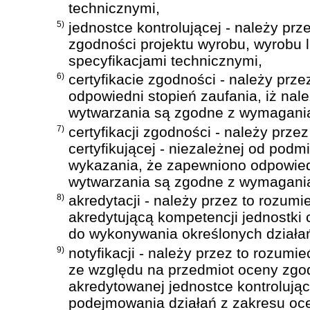
technicznymi,
5)
jednostce kontrolującej - należy pr
zgodności projektu wyrobu, wyrobu 
specyfikacjami technicznymi,
6)
certyfikacie zgodności - należy pr
odpowiedni stopień zaufania, iż nal
wytwarzania są zgodne z wymagania
7)
certyfikacji zgodności - należy przez
certyfikującej - niezależnej od pod
wykazania, że zapewniono odpowiedn
wytwarzania są zgodne z wymagania
8)
akredytacji - należy przez to rozum
akredytującą kompetencji jednostki ce
do wykonywania określonych działa
9)
notyfikacji - należy przez to rozum
ze względu na przedmiot oceny zgod
akredytowanej jednostce kontrolują
podejmowania działań z zakresu ocen