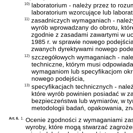
10)
laboratorium - należy przez to roz
laboratorium wzorcujące lub labora
11)
zasadniczych wymaganiach - należy
wyrób wprowadzany do obrotu, któr
zgodnie z zasadami zawartymi w uc
1985 r. w sprawie nowego podejścia
zwanych dyrektywami nowego podej
12)
szczegółowych wymaganiach - należ
techniczne, którym musi odpowiad
wymaganiom lub specyfikacjom okr
nowego podejścia,
13)
specyfikacjach technicznych - nale
które wyrób powinien posiadać w za
bezpieczeństwa lub wymiarów, w ty
metodologii badań, opakowania, zn
Art. 6.
1.
Ocenie zgodności z wymaganiami za
wyroby, które mogą stwarzać zagrożen