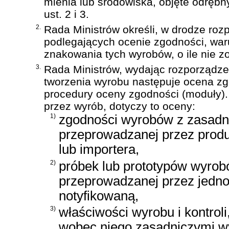
mienia lub środowiska, objęte odręb
ust. 2 i 3.
2.
Rada Ministrów określi, w drodze ro
podlegających ocenie zgodności, war
znakowania tych wyrobów, o ile nie z
3.
Rada Ministrów, wydając rozporządzeni
tworzenia wyrobu następuje ocena zgo
procedury oceny zgodności (moduły).
przez wyrób, dotyczy to oceny:
1)
zgodności wyrobów z zasad
przeprowadzanej przez produ
lub importera,
2)
próbek lub prototypów wyrob
przeprowadzanej przez jedno
notyfikowaną,
3)
właściwości wyrobu i kontrol
wobec niego zasadniczymi 