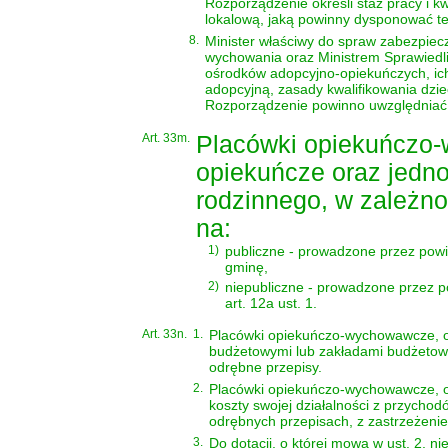
Rozporządzenie określi staż pracy i 
lokalową, jaką powinny dysponować te
8.
Minister właściwy do spraw zabezpiec
wychowania oraz Ministrem Sprawiedli
ośrodków adopcyjno-opiekuńczych, ich
adopcyjną, zasady kwalifikowania dzie
Rozporządzenie powinno uwzględniać 
Art. 33m.
Placówki opiekuńczo-
opiekuńcze oraz jedno
rodzinnego, w zależno
na:
1)
publiczne - prowadzone przez powi
gminę,
2)
niepubliczne - prowadzone przez 
art. 12a ust. 1.
Art. 33n.
1.
Placówki opiekuńczo-wychowawcze, o
budżetowymi lub zakładami budżetowy
odrębne przepisy.
2.
Placówki opiekuńczo-wychowawcze, o
koszty swojej działalności z przycho
odrębnych przepisach, z zastrzeżenie
3.
Do dotacji, o której mowa w ust. 2, nie