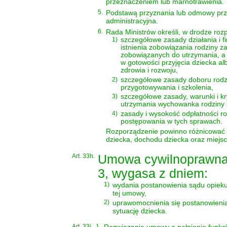
przeznaczeniem lub marnotrawienia.
5.
Podstawą przyznania lub odmowy przy
administracyjna.
6.
Rada Ministrów określi, w drodze roz
1)
szczegółowe zasady działania i 
istnienia zobowiązania rodziny z
zobowiązanych do utrzymania, a
w gotowości przyjęcia dziecka alb
zdrowia i rozwoju,
2)
szczegółowe zasady doboru rodzi
przygotowywania i szkolenia,
3)
szczegółowe zasady, warunki i k
utrzymania wychowanka rodziny 
4)
zasady i wysokość odpłatności ro
postępowania w tych sprawach.
Rozporządzenie powinno różnicować w
dziecka, dochodu dziecka oraz miejsc
Art. 33h.
Umowa cywilnoprawna, 
3, wygasa z dniem:
1)
wydania postanowienia sądu opieku
tej umowy,
2)
uprawomocnienia się postanowienia
sytuację dziecka.
Art. 33i.
1.
Rozwiązanie umowy o pełnienie funkcji 