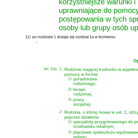
korzystniejsze warunki 
uprawniające do pomocy
postępowania w tych sp
osoby lub grupy osób u
11)
po rozdziale 1 dodaje się rozdział 1a w brzmieniu:
„
Op
Art. 33a.
1.
Rodzinie mającej trudności w wypełni
pomocy w formie:
1)
poradnictwa
rodzinnego,
2)
terapii
rodzinnej,
3)
pracy
socjalnej.
2.
Rodzina, o której mowa w ust. 1, ot
poprzez działania:
1)
specjalisty przygotowanego do pr
środowisku lokalnym,
2)
placówek opiekuńczo-wychowaw
pobytu,