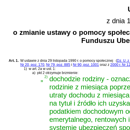
z dnia 
o zmianie ustawy o pomocy społecz
Funduszu Ube
Art. 1.
W
ustawie z dnia 29 listopada 1990 r. o pomocy społecznej
(
Dz. U. z
Nr 20, poz. 170
,
Nr 79, poz. 885
i
Nr 90, poz. 1001
oraz z
2000 r. Nr 1
1)
w art. 2a w ust. 1:
a)
pkt 2 otrzymuje brzmienie:
„
2)
dochodzie rodziny - ozna
rodzinie z miesiąca poprz
utraty dochodu z miesiąca
na tytuł i źródło ich uzys
podatkiem dochodowym od o
emerytalnego, rentowych 
systemie ubezpieczeń spo