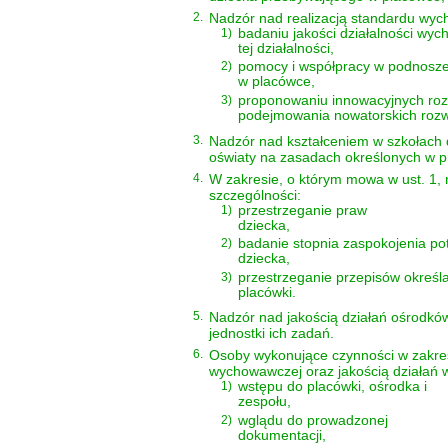
2.
Nadzór nad realizacją standardu wych
1)
badaniu jakości działalności wyc
tej działalności,
2)
pomocy i współpracy w podnoszeni
w placówce,
3)
proponowaniu innowacyjnych roz
podejmowania nowatorskich rozw
3.
Nadzór nad kształceniem w szkołach
oświaty na zasadach określonych w p
4.
W zakresie, o którym mowa w ust. 1,
szczególności:
1)
przestrzeganie praw
dziecka,
2)
badanie stopnia zaspokojenia po
dziecka,
3)
przestrzeganie przepisów określ
placówki.
5.
Nadzór nad jakością działań ośrodkó
jednostki ich zadań.
6.
Osoby wykonujące czynności w zakre
wychowawczej oraz jakością działań
1)
wstępu do placówki, ośrodka i
zespołu,
2)
wglądu do prowadzonej
dokumentacji,