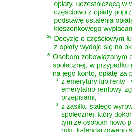
opłaty, uczestniczącą w w
częściowo z opłaty popr
podstawę ustalenia opła
kieszonkowego wypłacane
2e.
Decyzję o częściowym lu
z opłaty wydaje się na ok
2f.
Osobom zobowiązanym do
społecznej, w przypadku 
na jego konto, opłatę za 
1)
z emerytury lub renty -
emerytalno-rentowy, z
przepisami,
2)
z zasiłku stałego wyró
społecznej, który dokon
tym że osobom nowo p
roku kalendarzowego ś