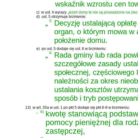
wskaźnik wzrostu cen to
c)
w ust. 4 wyrazy
„jeżeli domy te nie są prowadzone na zle
d)
ust. 5 otrzymuje brzmienie:
„
5.
Decyzję ustalającą opłat
organ, o którym mowa w a
położenie domu.
e)
po ust. 5 dodaje się ust. 6 w brzmieniu:
„
6.
Rada gminy lub rada powi
szczegółowe zasady usta
społecznej, częściowego l
należności za okres nie
ustalania kosztów utrzym
sposób i tryb postępowan
13)
w art. 35a w ust. 1 po pkt 5 dodaje się pkt 6-8 w brzmieniu:
„
6)
kwotę stanowiącą podstaw
pomocy pieniężnej dla rod
zastępczej,