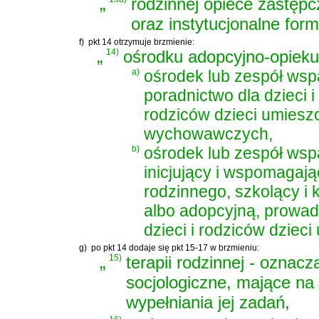
„
rodzinnej opiece zastępc
oraz instytucjonalne form
f)
pkt 14 otrzymuje brzmienie:
„
14)
ośrodku adopcyjno-opieku
a)
ośrodek lub zespół wsp
poradnictwo dla dzieci i
rodziców dzieci umies
wychowawczych,
b)
ośrodek lub zespół wspa
inicjujący i wspomagaj
rodzinnego, szkolący i 
albo adopcyjną, prowadz
dzieci i rodziców dziec
g)
po pkt 14 dodaje się pkt 15-17 w brzmieniu:
„
15)
terapii rodzinnej - oznac
socjologiczne, mające na 
wypełniania jej zadań,