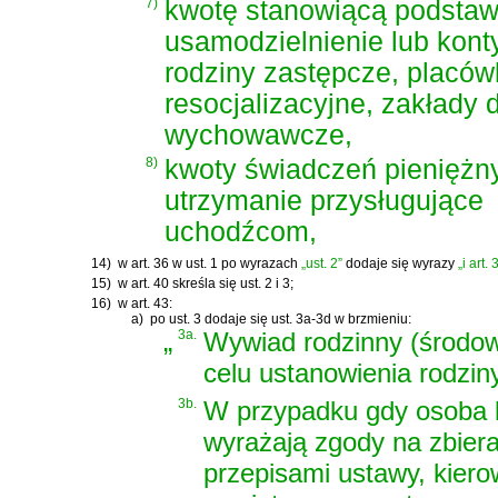
7)
kwotę stanowiącą podstaw
usamodzielnienie lub kon
rodziny zastępcze, placó
resocjalizacyjne, zakłady d
wychowawcze,
8)
kwoty świadczeń pieniężn
utrzymanie przysługujące
uchodźcom,
14)
w art. 36 w ust. 1 po wyrazach
„ust. 2”
dodaje się wyrazy
„i art.
15)
w art. 40 skreśla się ust. 2 i 3;
16)
w art. 43:
a)
po ust. 3 dodaje się ust. 3a-3d w brzmieniu:
„
3a.
Wywiad rodzinny (środow
celu ustanowienia rodziny
3b.
W przypadku gdy osoba l
wyrażają zgody na zbier
przepisami ustawy, kiero