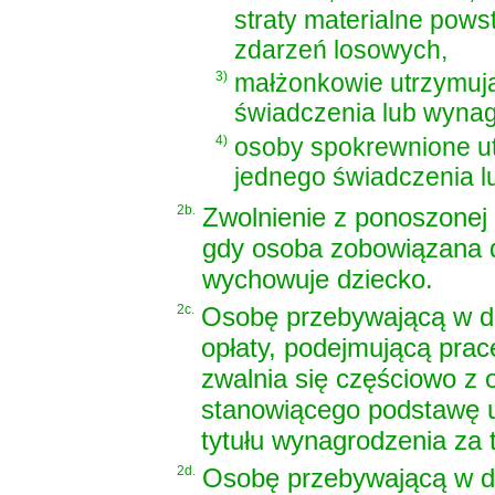
straty materialne pows
zdarzeń losowych,
3)
małżonkowie utrzymują
świadczenia lub wynag
4)
osoby spokrewnione ut
jednego świadczenia l
2b.
Zwolnienie z ponoszonej
gdy osoba zobowiązana d
wychowuje dziecko.
2c.
Osobę przebywającą w d
opłaty, podejmującą prac
zwalnia się częściowo z 
stanowiącego podstawę u
tytułu wynagrodzenia za 
2d.
Osobę przebywającą w d