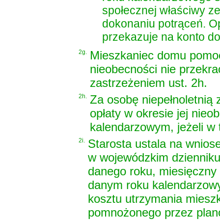
społecznej właściwy ze
dokonaniu potrąceń. O
przekazuje na konto d
2g.
Mieszkaniec domu pomocy
nieobecności nie przekra
zastrzeżeniem ust. 2h.
2h.
Za osobę niepełnoletnią 
opłaty w okresie jej nieo
kalendarzowym, jeżeli w
2i.
Starosta ustala na wnios
w wojewódzkim dzienniku
danego roku, miesięczny
danym roku kalendarzow
kosztu utrzymania miesz
pomnożonego przez plano