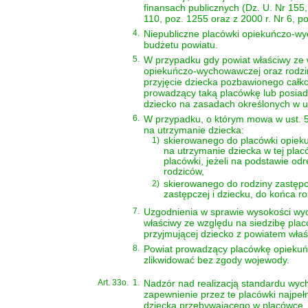
finansach publicznych (Dz. U. Nr 155, 
110, poz. 1255 oraz z 2000 r. Nr 6, po
4.
Niepubliczne placówki opiekuńczo-wy
budżetu powiatu.
5.
W przypadku gdy powiat właściwy ze 
opiekuńczo-wychowawczej oraz rodzi
przyjęcie dziecka pozbawionego całko
prowadzący taką placówkę lub posiad
dziecko na zasadach określonych w ust
6.
W przypadku, o którym mowa w ust. 5
na utrzymanie dziecka:
1)
skierowanego do placówki opiek
na utrzymanie dziecka w tej pla
placówki, jeżeli na podstawie od
rodziców,
2)
skierowanego do rodziny zastępcz
zastępczej i dziecku, do końca r
7.
Uzgodnienia w sprawie wysokości wyd
właściwy ze względu na siedzibę plac
przyjmującej dziecko z powiatem wła
8.
Powiat prowadzący placówkę opiekuń
zlikwidować bez zgody wojewody.
Art. 33o.
1.
Nadzór nad realizacją standardu wy
zapewnienie przez te placówki najpe
dziecka przebywającego w placówce, a