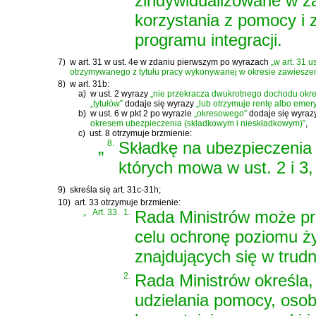
zindywidualizowane w za
korzystania z pomocy i 
programu integracji.
7)
w art. 31 w ust. 4e w zdaniu pierwszym po wyrazach
„w art. 31 us
otrzymywanego z tytułu pracy wykonywanej w okresie zawiesze
8)
w art. 31b:
a)
w ust. 2 wyrazy
„nie przekracza dwukrotnego dochodu okr
„tytułów”
dodaje się wyrazy
„lub otrzymuje rentę albo emery
b)
w ust. 6 w pkt 2 po wyrazie
„okresowego”
dodaje się wyraz
okresem ubezpieczenia (składkowym i nieskładkowym)”
,
c)
ust. 8 otrzymuje brzmienie:
„
8.
Składkę na ubezpieczenia 
których mowa w ust. 2 i 3,
9)
skreśla się art. 31c-31h;
10)
art. 33 otrzymuje brzmienie:
„
Art. 33.
1.
Rada Ministrów może pr
celu ochronę poziomu ży
znajdujących się w trudn
2.
Rada Ministrów określa
udzielania pomocy, osob