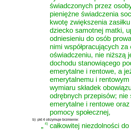
świadczonych przez osoby
pieniężne świadczenia soc
kwotę zwiększenia zasiłku 
dziecko samotnej matki, u
odniesieniu do osób prow
nimi współpracujących za
oświadczeniu, nie niższą 
dochodu stanowiącego po
emerytalne i rentowe, a j
emerytalnemu i rentowym -
wymiaru składek obowiązu
odrębnych przepisów; nie
emerytalne i rentowe oraz
pomocy społecznej,
b)
pkt 4 otrzymuje brzmienie:
„
4)
całkowitej niezdolności do