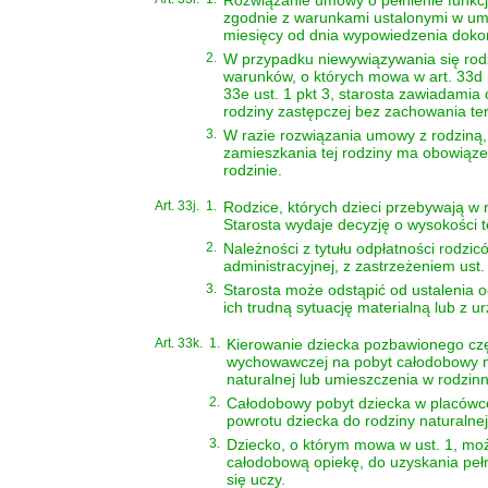
zgodnie z warunkami ustalonymi w umo
miesięcy od dnia wypowiedzenia dokon
2.
W przypadku niewywiązywania się rodzin
warunków, o których mowa w art. 33d i
33e ust. 1 pkt 3, starosta zawiadamia
rodziny zastępczej bez zachowania t
3.
W razie rozwiązania umowy z rodziną, 
zamieszkania tej rodziny ma obowiąze
rodzinie.
Art. 33j.
1.
Rodzice, których dzieci przebywają w 
Starosta wydaje decyzję o wysokości te
2.
Należności z tytułu odpłatności rodzic
administracyjnej, z zastrzeżeniem ust.
3.
Starosta może odstąpić od ustalenia o
ich trudną sytuację materialną lub z u
Art. 33k.
1.
Kierowanie dziecka pozbawionego częś
wychowawczej na pobyt całodobowy mo
naturalnej lub umieszczenia w rodzinn
2.
Całodobowy pobyt dziecka w placówce
powrotu dziecka do rodziny naturalnej
3.
Dziecko, o którym mowa w ust. 1, m
całodobową opiekę, do uzyskania pełno
się uczy.