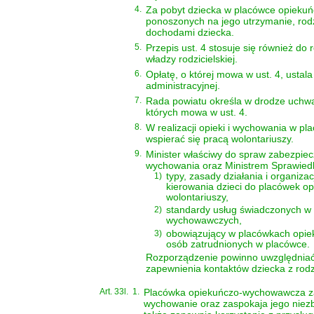
4.
Za pobyt dziecka w placówce opieku
ponoszonych na jego utrzymanie, rod
dochodami dziecka.
5.
Przepis ust. 4 stosuje się również do
władzy rodzicielskiej.
6.
Opłatę, o której mowa w ust. 4, ustala
administracyjnej.
7.
Rada powiatu określa w drodze uchwał
których mowa w ust. 4.
8.
W realizacji opieki i wychowania w 
wspierać się pracą wolontariuszy.
9.
Minister właściwy do spraw zabezpie
wychowania oraz Ministrem Sprawiedl
1)
typy, zasady działania i organiz
kierowania dzieci do placówek o
wolontariuszy,
2)
standardy usług świadczonych w
wychowawczych,
3)
obowiązujący w placówkach opiek
osób zatrudnionych w placówce.
Rozporządzenie powinno uwzględniać z
zapewnienia kontaktów dziecka z rodz
Art. 33l.
1.
Placówka opiekuńczo-wychowawcza zap
wychowanie oraz zaspokaja jego niezb