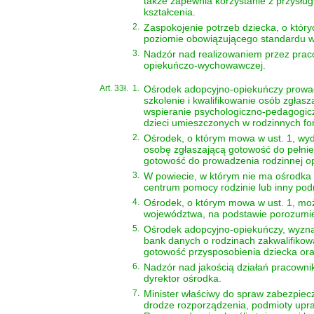
także zapewnia korzystanie z przysłu
kształcenia.
2.
Zaspokojenie potrzeb dziecka, o któr
poziomie obowiązującego standardu wy
3.
Nadzór nad realizowaniem przez praco
opiekuńczo-wychowawczej.
Art. 33ł.
1.
Ośrodek adopcyjno-opiekuńczy prowadz
szkolenie i kwalifikowanie osób zgłasz
wspieranie psychologiczno-pedagogic
dzieci umieszczonych w rodzinnych f
2.
Ośrodek, o którym mowa w ust. 1, wyd
osobę zgłaszającą gotowość do pełnie
gotowość do prowadzenia rodzinnej op
3.
W powiecie, w którym nie ma ośrodka
centrum pomocy rodzinie lub inny podm
4.
Ośrodek, o którym mowa w ust. 1, mo
województwa, na podstawie porozumie
5.
Ośrodek adopcyjno-opiekuńczy, wyznac
bank danych o rodzinach zakwalifikowa
gotowość przysposobienia dziecka ora
6.
Nadzór nad jakością działań pracown
dyrektor ośrodka.
7.
Minister właściwy do spraw zabezpiec
drodze rozporządzenia, podmioty upr