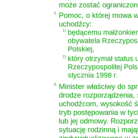
może zostać ograniczon
5.
Pomoc, o której mowa w 
uchodźcy:
1)
będącemu małżonkie
obywatela Rzeczyposp
Polskiej,
2)
który otrzymał status
Rzeczypospolitej Pols
stycznia 1998 r.
6.
Minister właściwy do sp
drodze rozporządzenia,
uchodźcom, wysokość św
tryb postępowania w ty
lub jej odmowy. Rozpor
sytuację rodzinną i ma