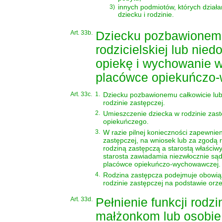
3)
innych podmiotów, których działa
dziecku i rodzinie.
Art. 33b.
Dziecku pozbawionemu
rodzicielskiej lub ni
opiekę i wychowanie w 
placówce opiekuńczo
Art. 33c.
1.
Dziecku pozbawionemu całkowicie lub 
rodzinie zastępczej.
2.
Umieszczenie dziecka w rodzinie zas
opiekuńczego.
3.
W razie pilnej konieczności zapewnien
zastępczej, na wniosek lub za zgodą
rodziną zastępczą a starostą właściw
starosta zawiadamia niezwłocznie sąd
placówce opiekuńczo-wychowawczej.
4.
Rodzina zastępcza podejmuje obowiąz
rodzinie zastępczej na podstawie orz
Art. 33d.
Pełnienie funkcji rod
małżonkom lub osobie 