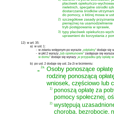
placówek opiekuńczo-wychowawc
nieletnich, specjalne ośrodki 
dostarczania środków utrzyman
do pomocy, o której mowa w ust.
2)
szczegółowe zasady przyznania
pieniężnej na usamodzielnienie
tryb postępowania w sprawie,
3)
typy placówek opiekuńczo-wyc
uprawnieni do korzystania z pom
12)
w art. 35:
a)
w ust. 1:
-
w zdaniu wstępnym po wyrazie
„odpłatny”
dodaje się 
-
w pkt 2 wyrazy
„lub opiekunowie”
zastępuje się wyraz
w domu”
dodaje się wyrazy
„w przypadku gdy opłatę w
b)
po ust. 2 dodaje się ust. 2a-2i w brzmieniu:
„
2a.
Osoby ponoszące opłatę
rodzinę ponoszącą opłatę
wniosek, częściowo lub cał
1)
ponoszą opłatę za pob
pomocy społecznej, oś
2)
występują uzasadnione
choroba, bezrobocie, 