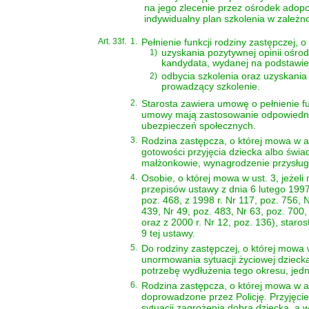
na jego zlecenie przez ośrodek adopc
indywidualny plan szkolenia w zależno
Art. 33f.
1.
Pełnienie funkcji rodziny zastępczej, 
1)
uzyskania pozytywnej opinii ośr
kandydata, wydanej na podstawi
2)
odbycia szkolenia oraz uzyskani
prowadzący szkolenie.
2.
Starosta zawiera umowę o pełnienie fun
umowy mają zastosowanie odpowiednio
ubezpieczeń społecznych.
3.
Rodzina zastępcza, o której mowa w ar
gotowości przyjęcia dziecka albo świa
małżonkowie, wynagrodzenie przysługu
4.
Osobie, o której mowa w ust. 3, jeże
przepisów ustawy z dnia 6 lutego 199
poz. 468, z 1998 r. Nr 117, poz. 756, N
439, Nr 49, poz. 483, Nr 63, poz. 700,
oraz z 2000 r. Nr 12, poz. 136), star
9 tej ustawy.
5.
Do rodziny zastępczej, o której mowa w
unormowania sytuacji życiowej dziecka
potrzebę wydłużenia tego okresu, jedna
6.
Rodzina zastępcza, o której mowa w art
doprowadzone przez Policję. Przyjęci
sytuacji zagrożenia dobra dziecka, a 