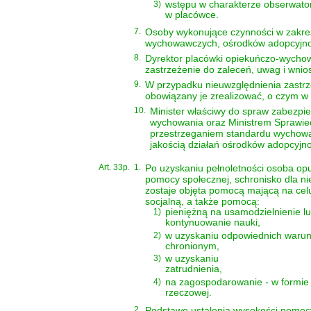
3)
wstępu w charakterze obserwato
w placówce.
7.
Osoby wykonujące czynności w zakr
wychowawczych, ośrodków adopcyjno-o
8.
Dyrektor placówki opiekuńczo-wychow
zastrzeżenie do zaleceń, uwag i wnio
9.
W przypadku nieuwzględnienia zastrze
obowiązany je zrealizować, o czym w
10.
Minister właściwy do spraw zabezpi
wychowania oraz Ministrem Sprawied
przestrzeganiem standardu wychowa
jakością działań ośrodków adopcyjn
Art. 33p.
1.
Po uzyskaniu pełnoletności osoba o
pomocy społecznej, schronisko dla n
zostaje objęta pomocą mającą na celu
socjalną, a także pomocą:
1)
pieniężną na usamodzielnienie l
kontynuowanie nauki,
2)
w uzyskaniu odpowiednich waru
chronionym,
3)
w uzyskaniu
zatrudnienia,
4)
na zagospodarowanie - w formie
rzeczowej.
2.
Podstawę ustalenia wysokości pomocy,