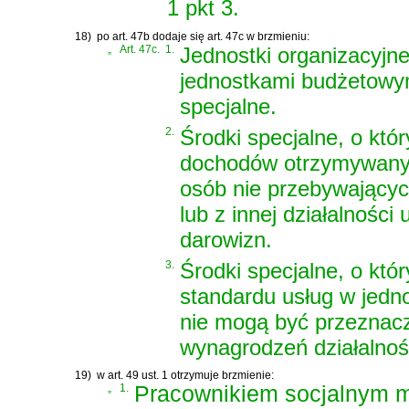
1 pkt 3.
18)
po art. 47b dodaje się art. 47c w brzmieniu:
„
Art. 47c.
1.
Jednostki organizacyjn
jednostkami budżetowy
specjalne.
2.
Środki specjalne, o kt
dochodów otrzymywanych
osób nie przebywającyc
lub z innej działalności
darowizn.
3.
Środki specjalne, o kt
standardu usług w jedn
nie mogą być przeznac
wynagrodzeń działalnoś
19)
w art. 49 ust. 1 otrzymuje brzmienie:
„
1.
Pracownikiem socjalnym m