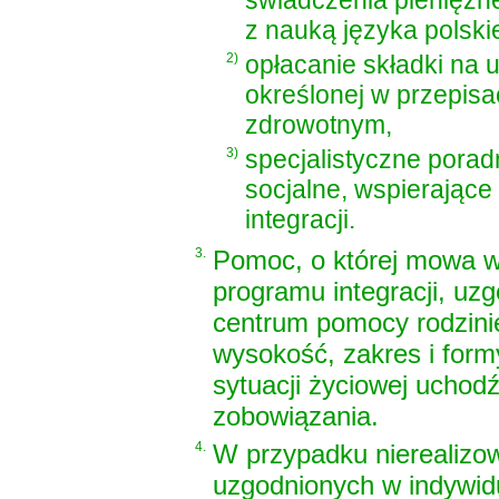
świadczenia pieniężn
z nauką języka polski
2)
opłacanie składki na
określonej w przepis
zdrowotnym,
3)
specjalistyczne porad
socjalne, wspierające
integracji.
3.
Pomoc, o której mowa w 
programu integracji, u
centrum pomocy rodzini
wysokość, zakres i form
sytuacji życiowej uchodź
zobowiązania.
4.
W przypadku nierealizo
uzgodnionych w indywidu