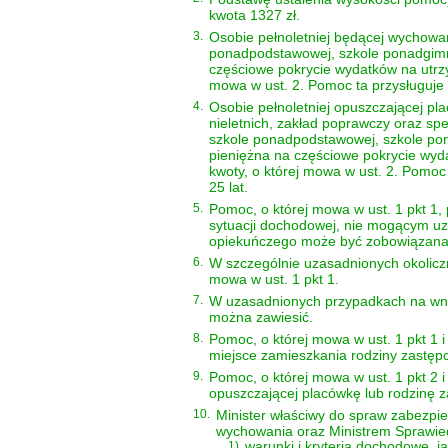
kwota 1327 zł.
3.
Osobie pełnoletniej będącej wychowan
ponadpodstawowej, szkole ponadgimna
częściowe pokrycie wydatków na utrz
mowa w ust. 2. Pomoc ta przysługuje 
4.
Osobie pełnoletniej opuszczającej p
nieletnich, zakład poprawczy oraz sp
szkole ponadpodstawowej, szkole pon
pieniężna na częściowe pokrycie wy
kwoty, o której mowa w ust. 2. Pomoc 
25 lat.
5.
Pomoc, o której mowa w ust. 1 pkt 1,
sytuacji dochodowej, nie mogącym uz
opiekuńczego może być zobowiązana 
6.
W szczególnie uzasadnionych okolicz
mowa w ust. 1 pkt 1.
7.
W uzasadnionych przypadkach na wni
można zawiesić.
8.
Pomoc, o której mowa w ust. 1 pkt 1 i
miejsce zamieszkania rodziny zastępc
9.
Pomoc, o której mowa w ust. 1 pkt 2 i
opuszczającej placówkę lub rodzinę z
10.
Minister właściwy do spraw zabezpi
wychowania oraz Ministrem Sprawiedl
1)
warunki i kryteria dochodowe, j