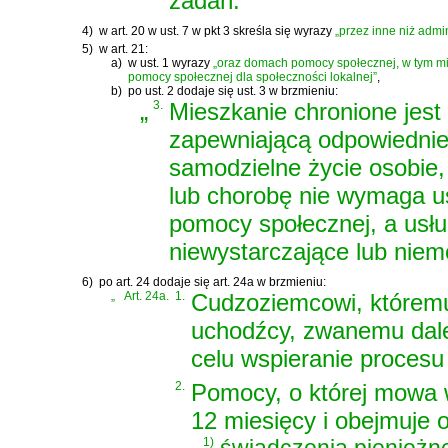
zadań.
4)
w art. 20 w ust. 7 w pkt 3 skreśla się wyrazy
„przez inne niż admi
5)
w art. 21:
a)
w ust. 1 wyrazy
„oraz domach pomocy społecznej, w tym m
pomocy społecznej dla społeczności lokalnej”
,
b)
po ust. 2 dodaje się ust. 3 w brzmieniu:
„
3.
Mieszkanie chronione jes
zapewniającą odpowiednie
samodzielne życie osobie,
lub chorobę nie wymaga u
pomocy społecznej, a usł
niewystarczające lub niemo
6)
po art. 24 dodaje się art. 24a w brzmieniu:
„
Art. 24a.
1.
Cudzoziemcowi, któremu
uchodźcy, zwanemu dale
celu wspieranie procesu 
2.
Pomocy, o której mowa w 
12 miesięcy i obejmuje 
1)