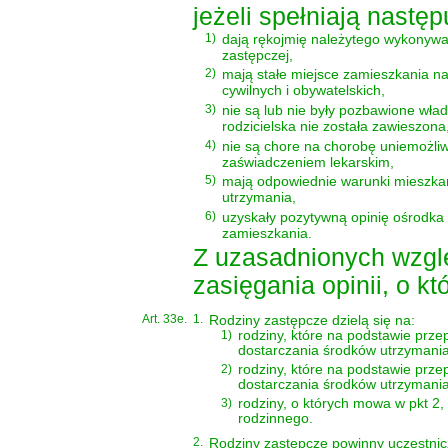
jeżeli spełniają nastę
1)
dają rękojmię należytego wykonywa
zastępczej,
2)
mają stałe miejsce zamieszkania na 
cywilnych i obywatelskich,
3)
nie są lub nie były pozbawione władz
rodzicielska nie została zawieszona
4)
nie są chore na chorobę uniemożliw
zaświadczeniem lekarskim,
5)
mają odpowiednie warunki mieszkan
utrzymania,
6)
uzyskały pozytywną opinię ośrodka
zamieszkania.
Z uzasadnionych wzgl
zasięgania opinii, o kt
Art. 33e.
1.
Rodziny zastępcze dzielą się na:
1)
rodziny, które na podstawie pr
dostarczania środków utrzymania
2)
rodziny, które na podstawie prz
dostarczania środków utrzymania
3)
rodziny, o których mowa w pkt 2,
rodzinnego.
2.
Rodziny zastępcze powinny uczestnic