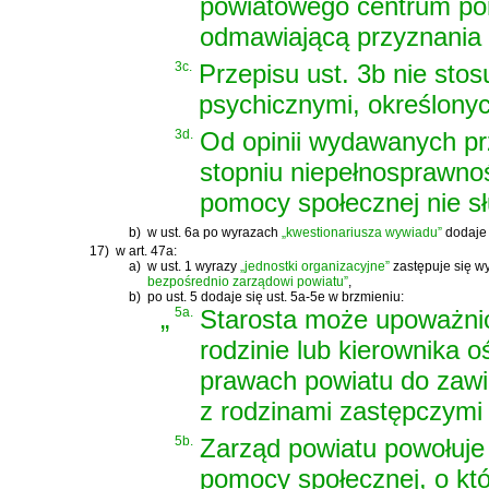
powiatowego centrum po
odmawiającą przyznania
3c.
Przepisu ust. 3b nie stos
psychicznymi, określony
3d.
Od opinii wydawanych pr
stopniu niepełnosprawno
pomocy społecznej nie sł
b)
w ust. 6a po wyrazach
„kwestionariusza wywiadu”
dodaje 
17)
w art. 47a:
a)
w ust. 1 wyrazy
„jednostki organizacyjne”
zastępuje się w
bezpośrednio zarządowi powiatu”
,
b)
po ust. 5 dodaje się ust. 5a-5e w brzmieniu:
„
5a.
Starosta może upoważni
rodzinie lub kierownika 
prawach powiatu do zawi
z rodzinami zastępczymi
5b.
Zarząd powiatu powołuje
pomocy społecznej, o kt