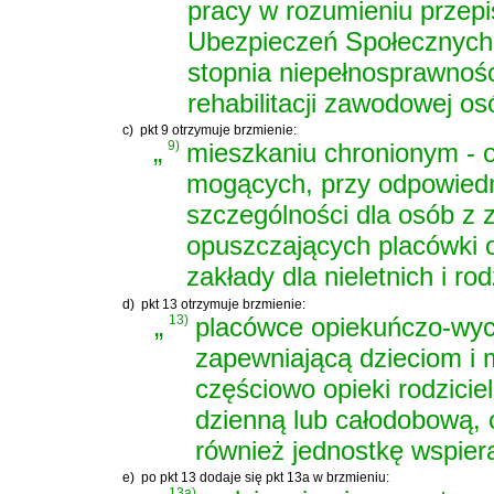
pracy w rozumieniu przep
Ubezpieczeń Społecznych
stopnia niepełnosprawnośc
rehabilitacji zawodowej o
c)
pkt 9 otrzymuje brzmienie:
„
9)
mieszkaniu chronionym - 
mogących, przy odpowiedn
szczególności dla osób z 
opuszczających placówki 
zakłady dla nieletnich i ro
d)
pkt 13 otrzymuje brzmienie:
„
13)
placówce opiekuńczo-wyc
zapewniającą dzieciom i 
częściowo opieki rodzicie
dzienną lub całodobową, 
również jednostkę wspier
e)
po pkt 13 dodaje się pkt 13a w brzmieniu:
13a)