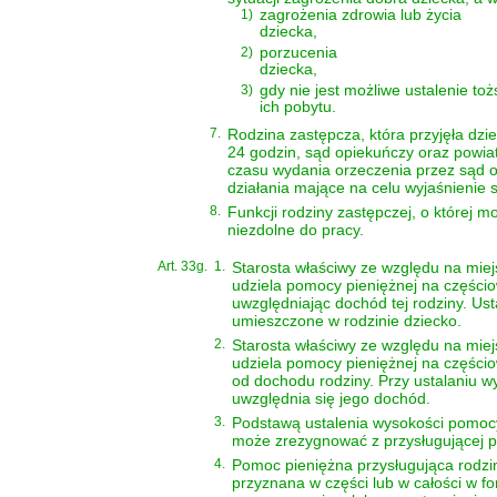
1)
zagrożenia zdrowia lub życia
dziecka,
2)
porzucenia
dziecka,
3)
gdy nie jest możliwe ustalenie to
ich pobytu.
7.
Rodzina zastępcza, która przyjęła dzi
24 godzin, sąd opiekuńczy oraz powia
czasu wydania orzeczenia przez sąd 
działania mające na celu wyjaśnienie s
8.
Funkcji rodziny zastępczej, o której m
niezdolne do pracy.
Art. 33g.
1.
Starosta właściwy ze względu na miejs
udziela pomocy pieniężnej na części
uwzględniając dochód tej rodziny. Us
umieszczone w rodzinie dziecko.
2.
Starosta właściwy ze względu na miejs
udziela pomocy pieniężnej na części
od dochodu rodziny. Przy ustalaniu 
uwzględnia się jego dochód.
3.
Podstawą ustalenia wysokości pomocy 
może zrezygnować z przysługującej p
4.
Pomoc pieniężna przysługująca rodzi
przyznana w części lub w całości w f