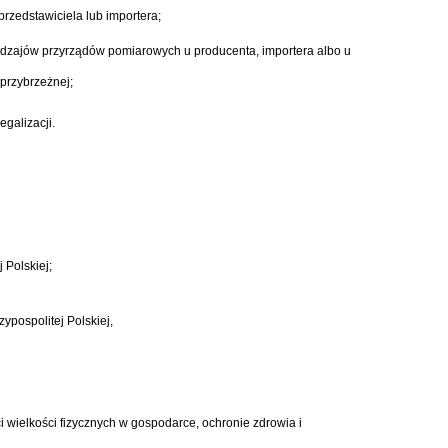
zedstawiciela lub importera;
 rodzajów przyrządów pomiarowych u producenta, importera albo u
przybrzeżnej;
galizacji.
 Polskiej;
pospolitej Polskiej,
wielkości fizycznych w gospodarce, ochronie zdrowia i