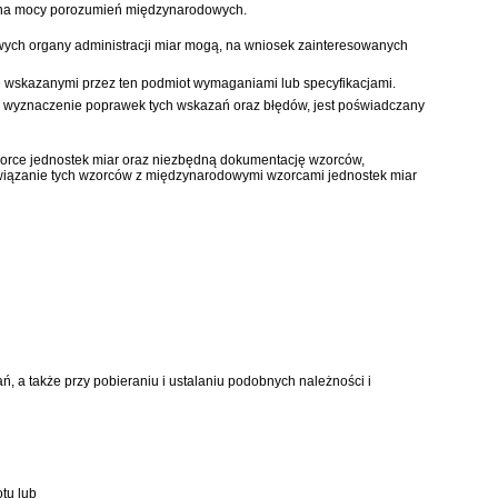
o, na mocy porozumień międzynarodowych.
ych organy administracji miar mogą, na wniosek zainteresowanych
wskazanymi przez ten podmiot wymaganiami lub specyfikacjami.
a wyznaczenie poprawek tych wskazań oraz błędów, jest poświadczany
zorce jednostek miar oraz niezbędną dokumentację wzorców,
owiązanie tych wzorców z międzynarodowymi wzorcami jednostek miar
, a także przy pobieraniu i ustalaniu podobnych należności i
tu lub