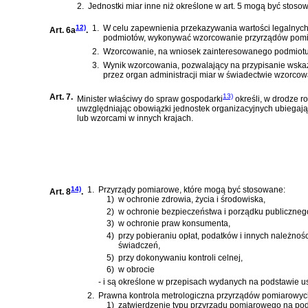
2.
Jednostki miar inne niż określone w art. 5 mogą być sto
12)
1.
W celu zapewnienia przekazywania wartości legalnyc
Art. 6a
.
podmiotów, wykonywać wzorcowanie przyrządów pom
2.
Wzorcowanie, na wniosek zainteresowanego podmiotu
3.
Wynik wzorcowania, pozwalający na przypisanie wska
przez organ administracji miar w świadectwie wzorcow
Art. 7.
13)
Minister właściwy do spraw gospodarki
określi, w drodze 
uwzględniając obowiązki jednostek organizacyjnych ubiegaj
lub wzorcami w innych krajach.
14)
1.
Przyrządy pomiarowe, które mogą być stosowane:
Art. 8
.
1)
w ochronie zdrowia, życia i środowiska,
2)
w ochronie bezpieczeństwa i porządku publiczneg
3)
w ochronie praw konsumenta,
4)
przy pobieraniu opłat, podatków i innych należno
świadczeń,
5)
przy dokonywaniu kontroli celnej,
6)
w obrocie
- i są określone w przepisach wydanych na podstawie ust
2.
Prawna kontrola metrologiczna przyrządów pomiarowyc
1)
zatwierdzenie typu przyrządu pomiarowego na pod