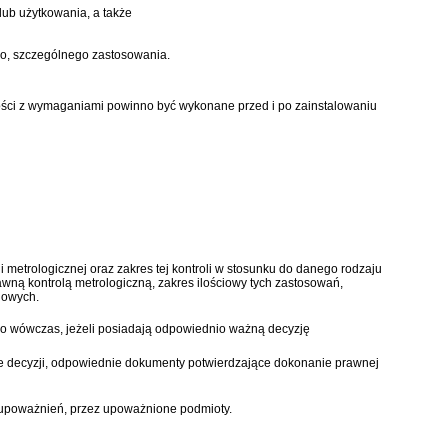
ub użytkowania, a także
go, szczególnego zastosowania.
dności z wymaganiami powinno być wykonane przed i po zainstalowaniu
metrologicznej oraz zakres tej kontroli w stosunku do danego rodzaju
ną kontrolą metrologiczną, zakres ilościowy tych zastosowań,
dowych.
ko wówczas, jeżeli posiadają odpowiednio ważną decyzję
ze decyzji, odpowiednie dokumenty potwierdzające dokonanie prawnej
h upoważnień, przez upoważnione podmioty.