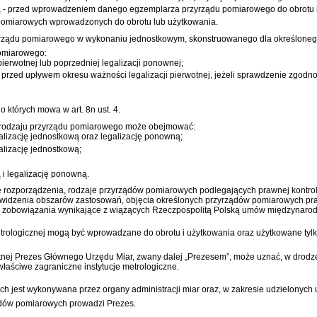
ową - przed wprowadzeniem danego egzemplarza przyrządu pomiarowego do obrotu l
 pomiarowych wprowadzonych do obrotu lub użytkowania.
rzyrządu pomiarowego w wykonaniu jednostkowym, skonstruowanego dla określone
pomiarowego:
ierwotnej lub poprzedniej legalizacji ponownej;
a przed upływem okresu ważności legalizacji pierwotnej, jeżeli sprawdzenie zgo
 o których mowa w art. 8n ust. 4.
od rodzaju przyrządu pomiarowego może obejmować:
galizację jednostkową oraz legalizację ponowną;
galizację jednostkową;
 i legalizację ponowną.
e rozporządzenia, rodzaje przyrządów pomiarowych podlegających prawnej kontroli 
 widzenia obszarów zastosowań, objęcia określonych przyrządów pomiarowych praw
az zobowiązania wynikające z wiążących Rzeczpospolitą Polską umów międzynaro
trologicznej mogą być wprowadzane do obrotu i użytkowania oraz użytkowane tyl
wotnej Prezes Głównego Urzędu Miar, zwany dalej „Prezesem”, może uznać, w drod
łaściwe zagraniczne instytucje metrologiczne.
h jest wykonywana przez organy administracji miar oraz, w zakresie udzielonyc
ądów pomiarowych prowadzi Prezes.