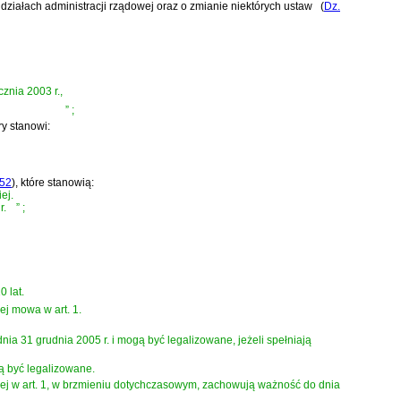
o działach administracji rządowej oraz o zmianie niektórych ustaw
(
Dz.
ycznia 2003 r.,
”
;
óry stanowi:
652
)
, które stanowią:
ej.
r.
”
;
 lat.
ej mowa w art. 1.
nia 31 grudnia 2005 r. i mogą być legalizowane, jeżeli spełniają
gą być legalizowane.
ej w art. 1, w brzmieniu dotychczasowym, zachowują ważność do dnia