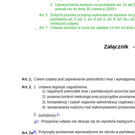
2.
Upoważnienia wydane na podstawie art. 16 pkt 
jednak niż do dnia 30 czerwca 2005 r.
Art. 5.
Dotychczasowe przepisy wykonawcze wydane na podst
podstawie art. 5 ust. 2, art. 8 ust. 6, art. 9, art. 
niniejszej ustawy,
„
Art. 7.
Ustawa wchodzi w życie po upływie 14 dni od dnia 
Załącznik
- 
Art. 1.
Celem ustawy jest zapewnienie jednolitości miar i wymaganej
Art. 2.
1.
Ustawa reguluje zagadnienia:
1)
legalnych jednostek miar i państwowych wzorców jed
2)
prawnej kontroli metrologicznej przyrządów pomiaro
3)
kompetencji i zadań organów administracji rządowej 
4)
sprawowania nadzoru nad wykonywaniem przepisów 
2.
1)
(uchylony).
2)
Przepisów ustawy nie stosuje się do wyrobów będącyc
3
.
3)
Przyrządy pomiarowe wprowadzone do obrotu w państwach cz
Art. 2a
.