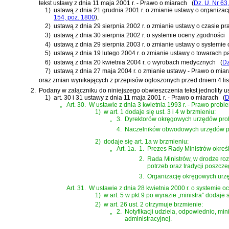
tekst
ustawy z dnia 11 maja 2001 r. - Prawo o miarach
(
Dz. U. Nr 63
1)
ustawą z dnia 21 grudnia 2001 r. o zmianie ustawy o organizacji
154, poz. 1800
)
,
2)
ustawą z dnia 29 sierpnia 2002 r. o zmianie ustawy o czasie p
3)
ustawą z dnia 30 sierpnia 2002 r. o systemie oceny zgodności
4)
ustawą z dnia 29 sierpnia 2003 r. o zmianie ustawy o systemie
5)
ustawą z dnia 19 lutego 2004 r. o zmianie ustawy o towarach
6)
ustawą z dnia 20 kwietnia 2004 r. o wyrobach medycznych
(
Dz
7)
ustawą z dnia 27 maja 2004 r. o zmianie ustawy - Prawo o mia
oraz zmian wynikających z przepisów ogłoszonych przed dniem 4 lis
2.
Podany w załączniku do niniejszego obwieszczenia tekst jednolity u
1)
art. 30 i 31 ustawy z dnia 11 maja 2001 r. - Prawo o miarach
(
D
„
Art. 30.
W
ustawie z dnia 3 kwietnia 1993 r. - Prawo probi
1)
w art. 1 dodaje się ust. 3 i 4 w brzmieniu:
„
3.
Dyrektorów okręgowych urzędów prob
4.
Naczelników obwodowych urzędów pro
2)
dodaje się art. 1a w brzmieniu:
„
Art. 1a.
1.
Prezes Rady Ministrów określ
2.
Rada Ministrów, w drodze roz
potrzeb oraz tradycji poszc
3.
Organizację okręgowych urzę
Art. 31.
W
ustawie z dnia 28 kwietnia 2000 r. o systemie o
1)
w art. 5 w pkt 9 po wyrazie „ministra” dodaje
2)
w art. 26 ust. 2 otrzymuje brzmienie:
„
2.
Notyfikacji udziela, odpowiednio, mi
administracyjnej.