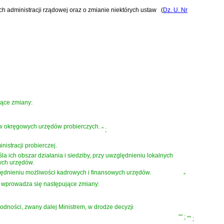
ach administracji rządowej oraz o zmianie niektórych ustaw
(
Dz. U. Nr
ące zmiany:
w okręgowych urzędów probierczych.
”
;
istracji probierczej.
a ich obszar działania i siedziby, przy uwzględnieniu lokalnych
ych urzędów.
ędnieniu możliwości kadrowych i finansowych urzędów.
”
wprowadza się następujące zmiany:
odności, zwany dalej Ministrem, w drodze decyzji
””
;
””
;