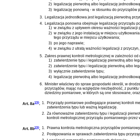
2)
legalizację pierwotną albo legalizację jednostk
3)
legalizację ponowną - w stosunku do przyrządów
3.
Legalizacja jednostkowa jest legalizacją pierwotną p
4.
Legalizacja ponowna obejmuje legalizację przyrządu 
1)
w związku z upływem okresu ważności legalizacji p
2)
w związku z jego instalacją w miejscu użytkowani
tego przyrządu w miejscu użytkowania;
3)
po jego naprawie;
4)
w związku z utratą ważności legalizacji z przyczyn,
5.
Zakres prawnej kontroli metrologicznej w zależności 
1)
zatwierdzenie typu i legalizację pierwotną albo le
2)
zatwierdzenie typu i legalizację pierwotną albo le
3)
wyłącznie zatwierdzenie typu;
4)
legalizację pierwotną albo legalizację jednostkową
6.
Minister właściwy do spraw gospodarki określi, w drodz
przyrządów, mając na względzie niezbędność, z punktu
dziedziny pomiarowe, w których są one stosowane, or
15)
1.
Przyrządy pomiarowe podlegające prawnej kontroli me
Art. 8a
.
zatwierdzenia typu lub ważną legalizację.
2.
Za równoważne zatwierdzeniu typu i legalizacji pier
kontroli metrologicznej przyrządu pomiarowego przez w
15)
1.
Prawna kontrola metrologiczna przyrządów pomiarowyc
Art. 8b
.
2.
Postępowania w sprawach zatwierdzenia typu przyrz