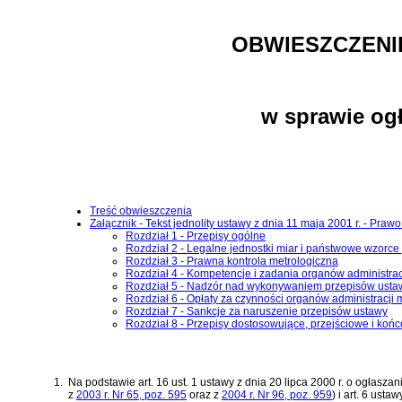
OBWIESZCZENI
w sprawie ogł
Treść obwieszczenia
Załącznik - Tekst jednolity ustawy z dnia 11 maja 2001 r. - Praw
Rozdział 1 - Przepisy ogólne
Rozdział 2 - Legalne jednostki miar i państwowe wzorce
Rozdział 3 - Prawna kontrola metrologiczna
Rozdział 4 - Kompetencje i zadania organów administrac
Rozdział 5 - Nadzór nad wykonywaniem przepisów usta
Rozdział 6 - Opłaty za czynności organów administracji 
Rozdział 7 - Sankcje za naruszenie przepisów ustawy
Rozdział 8 - Przepisy dostosowujące, przejściowe i koń
1.
Na podstawie
art. 16 ust. 1 ustawy z dnia 20 lipca 2000 r. o ogłas
z
2003 r. Nr 65, poz. 595
oraz z
2004 r. Nr 96, poz. 959
)
i
art. 6 usta