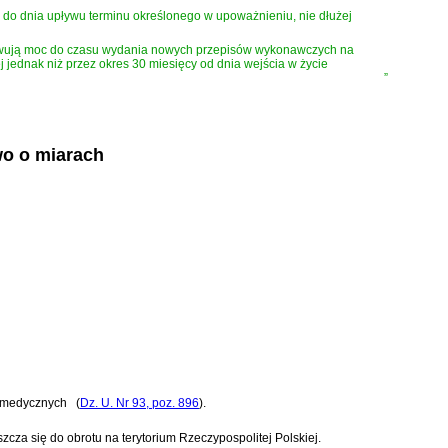
do dnia upływu terminu określonego w upoważnieniu, nie dłużej
zachowują moc do czasu wydania nowych przepisów wykonawczych na
użej jednak niż przez okres 30 miesięcy od dnia wejścia w życie
”
wo o miarach
h medycznych
(
Dz. U. Nr 93, poz. 896
)
.
za się do obrotu na terytorium Rzeczypospolitej Polskiej.