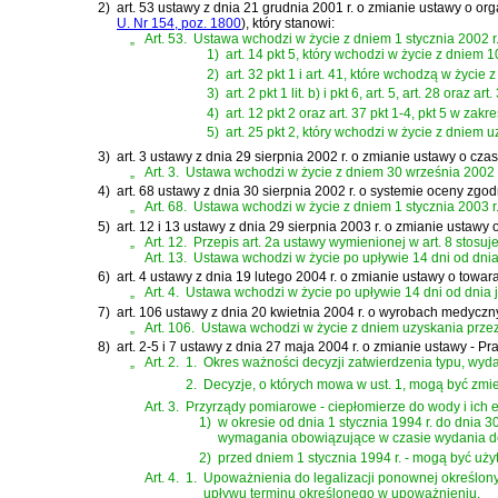
2)
art. 53 ustawy z dnia 21 grudnia 2001 r. o zmianie ustawy o org
U. Nr 154, poz. 1800
)
, który stanowi:
„
Art. 53.
Ustawa wchodzi w życie z dniem 1 stycznia 2002 r.
1)
art. 14 pkt 5, który wchodzi w życie z dniem 1
2)
art. 32 pkt 1 i art. 41, które wchodzą w życie 
3)
art. 2 pkt 1 lit. b) i pkt 6, art. 5, art. 28 oraz
4)
art. 12 pkt 2 oraz art. 37 pkt 1-4, pkt 5 w zakre
5)
art. 25 pkt 2, który wchodzi w życie z dniem
3)
art. 3 ustawy z dnia 29 sierpnia 2002 r. o zmianie ustawy o cz
„
Art. 3.
Ustawa wchodzi w życie z dniem 30 września 2002 
4)
art. 68 ustawy z dnia 30 sierpnia 2002 r. o systemie oceny zgo
„
Art. 68.
Ustawa wchodzi w życie z dniem 1 stycznia 2003 r.,
5)
art. 12 i 13 ustawy z dnia 29 sierpnia 2003 r. o zmianie ustaw
„
Art. 12.
Przepis art. 2a ustawy wymienionej w art. 8 stosu
Art. 13.
Ustawa wchodzi w życie po upływie 14 dni od dnia 
6)
art. 4 ustawy z dnia 19 lutego 2004 r. o zmianie ustawy o tow
„
Art. 4.
Ustawa wchodzi w życie po upływie 14 dni od dnia j
7)
art. 106 ustawy z dnia 20 kwietnia 2004 r. o wyrobach medycz
„
Art. 106.
Ustawa wchodzi w życie z dniem uzyskania przez
8)
art. 2-5 i 7 ustawy z dnia 27 maja 2004 r. o zmianie ustawy - P
„
Art. 2.
1.
Okres ważności decyzji zatwierdzenia typu, wydan
2.
Decyzje, o których mowa w ust. 1, mogą być zmieni
Art. 3.
Przyrządy pomiarowe - ciepłomierze do wody i ich
1)
w okresie od dnia 1 stycznia 1994 r. do dnia 3
wymagania obowiązujące w czasie wydania dec
2)
przed dniem 1 stycznia 1994 r. - mogą być uży
Art. 4.
1.
Upoważnienia do legalizacji ponownej określon
upływu terminu określonego w upoważnieniu.