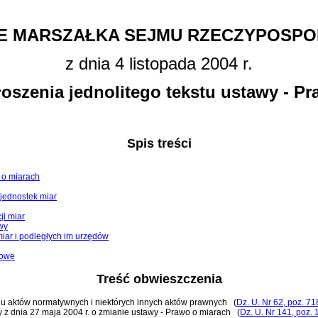
E MARSZAŁKA SEJMU RZECZYPOSPOL
z dnia 4 listopada 2004 r.
oszenia jednolitego tekstu ustawy - P
Spis treści
o o miarach
 jednostek miar
ji miar
wy
miar i podległych im urzędów
cowe
Treść obwieszczenia
zaniu aktów normatywnych i niektórych innych aktów prawnych
(
Dz. U. Nr 62, poz. 71
wy z dnia 27 maja 2004 r. o zmianie ustawy - Prawo o miarach
(
Dz. U. Nr 141, poz.