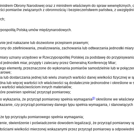
Ministrem Obrony Narodowej oraz z ministrem właściwym do spraw wewnętrznych, o
adności pomiarów związanych z obronnością i bezpieczeństwem państwa, z uwzglę
ch;
czpospolitą Polską umów międzynarodowych.
owanie jest nakazane lub dozwolone przepisem prawnym;
ny do zdefiniowania, zrealizowania, zachowania lub odtwarzania jednostki miary al
miary uznany urzędowo w Rzeczypospolitej Polskiej za podstawę do przypisywania 
 jednostek miar, przyjęty i zalecany przez Generalną Konferencję Miar;
 jego elementy, przeznaczone do wykonania pomiarów samodzielnie lub w połączen
iarowe;
 lub dostarczania jednej lub wielu znanych wartości danej wielkości fizycznej w
 jedna lub więcej wartości ich właściwości są dostatecznie jednorodne i określon
 wartości właściwościom innych materiałów;
tóre powinien spełniać przyrząd pomiarowy;
6)
 do wykazania, że przyrząd pomiarowy spełnia wymagania
określone we właściwy
ykazanie, czy przyrząd pomiarowy danego typu spełnia wymagania, i stanowiących
i, że typ przyrządu pomiarowego spełnia wymagania;
zenie, stwierdzenie i poświadczenie dowodem legalizacji, że przyrząd pomiarowy 
rtościami wielkości mierzonej wskazanymi przez przyrząd pomiarowy a odpowiednim