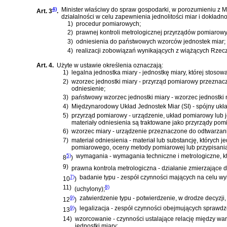
4)
Minister właściwy do spraw gospodarki, w porozumieniu z 
Art. 3
.
działalności w celu zapewnienia jednolitości miar i dokł
1)
procedur pomiarowych;
2)
prawnej kontroli metrologicznej przyrządów pomiarowy
3)
odniesienia do państwowych wzorców jednostek miar;
4)
realizacji zobowiązań wynikających z wiążących Rze
Art. 4.
Użyte w ustawie określenia oznaczają:
1)
legalna jednostka miary - jednostkę miary, której stos
2)
wzorzec jednostki miary - przyrząd pomiarowy przeznaczo
odniesienie;
3)
państwowy wzorzec jednostki miary - wzorzec jednostki 
4)
Międzynarodowy Układ Jednostek Miar (SI) - spójny układ
5)
przyrząd pomiarowy - urządzenie, układ pomiarowy lub
materiały odniesienia są traktowane jako przyrządy pom
6)
wzorzec miary - urządzenie przeznaczone do odtwarzania
7)
materiał odniesienia - materiał lub substancję, których
pomiarowego, oceny metody pomiarowej lub przypisania
5)
wymagania - wymagania techniczne i metrologiczne, k
8
)
9)
prawna kontrola metrologiczna - działanie zmierzające
7)
badanie typu - zespół czynności mających na celu w
10
)
11)
8)
(uchylony);
9)
zatwierdzenie typu - potwierdzenie, w drodze decyzj
12
)
9)
legalizacja - zespół czynności obejmujących sprawd
13
)
14)
wzorcowanie - czynności ustalające relację między wa
jednostki miary;