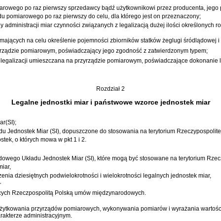
rowego po raz pierwszy sprzedawcy bądź użytkownikowi przez producenta, jego pr
 pomiarowego po raz pierwszy do celu, dla którego jest on przeznaczony;
y administracji miar czynności związanych z legalizacją dużej ilości określonych
mających na celu określenie pojemności zbiorników statków żeglugi śródlądowej i 
zyrządzie pomiarowym, poświadczający jego zgodność z zatwierdzonym typem;
ha legalizacji umieszczana na przyrządzie pomiarowym, poświadczające dokonanie le
Rozdział 2
Legalne jednostki miar i państwowe wzorce jednostek miar
r(SI);
 Jednostek Miar (SI), dopuszczone do stosowania na terytorium Rzeczypospolitej
stek, o których mowa w pkt 1 i 2.
dowego Układu Jednostek Miar (SI), które mogą być stosowane na terytorium Rzeczy
miar,
enia dziesiętnych podwielokrotności i wielokrotności legalnych jednostek miar,
r
ących Rzeczpospolitą Polską umów międzynarodowych.
żytkowania przyrządów pomiarowych, wykonywania pomiarów i wyrażania wartości 
rakterze administracyjnym.