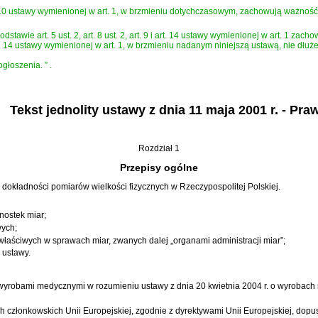
10 ustawy wymienionej w art. 1, w brzmieniu dotychczasowym, zachowują ważność 
awie art. 5 ust. 2, art. 8 ust. 2, art. 9 i art. 14 ustawy wymienionej w art. 1 
9a i art. 14 ustawy wymienionej w art. 1, w brzmieniu nadanym niniejszą ustawą, nie dł
ogłoszenia.
”
.
Tekst jednolity ustawy z dnia 11 maja 2001 r. - Pra
Rozdział 1
Przepisy ogólne
 dokładności pomiarów wielkości fizycznych w Rzeczypospolitej Polskiej.
nostek miar;
wych;
właściwych w sprawach miar, zwanych dalej „organami administracji miar”;
ustawy.
h wyrobami medycznymi w rozumieniu
ustawy z dnia 20 kwietnia 2004 r. o wyrobac
łonkowskich Unii Europejskiej, zgodnie z dyrektywami Unii Europejskiej, dopuszc