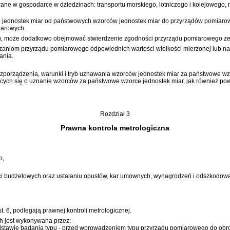
sowane w gospodarce w dziedzinach: transportu morskiego, lotniczego i kolejoweg
h jednostek miar od państwowych wzorców jednostek miar do przyrządów pomiarow
iarowych.
, może dodatkowo obejmować stwierdzenie zgodności przyrządu pomiarowego ze 
zaniom przyrządu pomiarowego odpowiednich wartości wielkości mierzonej lub n
ania.
rozporządzenia, warunki i tryb uznawania wzorców jednostek miar za państwowe w
ących się o uznanie wzorców za państwowe wzorce jednostek miar, jak również p
Rozdział 3
Prawna kontrola metrologiczna
o,
ści budżetowych oraz ustalaniu opustów, kar umownych, wynagrodzeń i odszkodowań
. 6, podlegają prawnej kontroli metrologicznej.
h jest wykonywana przez:
stawie badania typu - przed wprowadzeniem typu przyrządu pomiarowego do obro