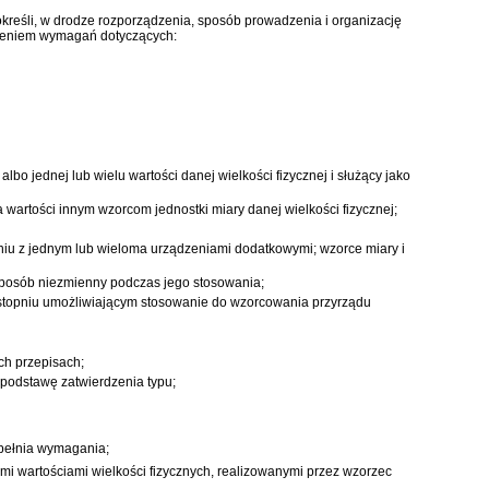
kreśli, w drodze rozporządzenia, sposób prowadzenia i organizację
dnieniem wymagań dotyczących:
bo jednej lub wielu wartości danej wielkości fizycznej i służący jako
wartości innym wzorcom jednostki miary danej wielkości fizycznej;
iu z jednym lub wieloma urządzeniami dodatkowymi; wzorce miary i
 sposób niezmienny podczas jego stosowania;
e w stopniu umożliwiającym stosowanie do wzorcowania przyrządu
ch przepisach;
 podstawę zatwierdzenia typu;
spełnia wymagania;
i wartościami wielkości fizycznych, realizowanymi przez wzorzec