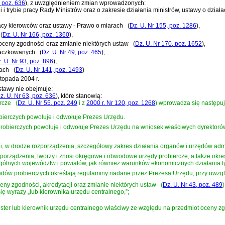
, poz. 636
)
, z uwzględnieniem zmian wprowadzonych:
 i trybie pracy Rady Ministrów oraz o zakresie działania ministrów, ustawy o dział
racy kierowców oraz ustawy - Prawo o miarach
(
Dz. U. Nr 155, poz. 1286
)
,
(
Dz. U. Nr 166, poz. 1360
)
,
 oceny zgodności oraz zmianie niektórych ustaw
(
Dz. U. Nr 170, poz. 1652
)
,
 paczkowanych
(
Dz. U. Nr 49, poz. 465
)
,
. U. Nr 93, poz. 896
)
,
rach
(
Dz. U. Nr 141, poz. 1493
)
topada 2004 r.
stawy nie obejmuje:
z. U. Nr 63, poz. 636
)
, które stanowią:
ercze
(
Dz. U. Nr 55, poz. 249
i z
2000 r. Nr 120, poz. 1268
)
wprowadza się następuj
ierczych powołuje i odwołuje Prezes Urzędu.
bierczych powołuje i odwołuje Prezes Urzędu na wniosek właściwych dyrektoró
i, w drodze rozporządzenia, szczegółowy zakres działania organów i urzędów admin
porządzenia, tworzy i znosi okręgowe i obwodowe urzędy probiercze, a także określ
zególnych województw i powiatów, jak również warunków ekonomicznych działania t
dów probierczych określają regulaminy nadane przez Prezesa Urzędu, przy uwzgl
ceny zgodności, akredytacji oraz zmianie niektórych ustaw
(
Dz. U. Nr 43, poz. 489
)
 się wyrazy „lub kierownika urzędu centralnego,”;
nister lub kierownik urzędu centralnego właściwy ze względu na przedmiot oceny zg