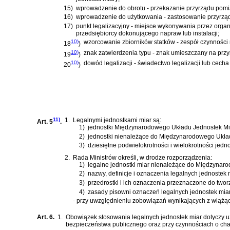
15)
wprowadzenie do obrotu - przekazanie przyrządu pomia
16)
wprowadzenie do użytkowania - zastosowanie przyrządu
17)
punkt legalizacyjny - miejsce wykonywania przez organ
przedsiębiorcy dokonującego napraw lub instalacji;
10)
wzorcowanie zbiorników statków - zespół czynności 
18
)
10)
znak zatwierdzenia typu - znak umieszczany na pr
19
)
10)
dowód legalizacji - świadectwo legalizacji lub cec
20
)
11)
1.
Legalnymi jednostkami miar są:
Art. 5
.
1)
jednostki Międzynarodowego Układu Jednostek Mia
2)
jednostki nienależące do Międzynarodowego Układu
3)
dziesiętne podwielokrotności i wielokrotności jedno
2.
Rada Ministrów określi, w drodze rozporządzenia:
1)
legalne jednostki miar nienależące do Międzynaro
2)
nazwy, definicje i oznaczenia legalnych jednostek 
3)
przedrostki i ich oznaczenia przeznaczone do tworz
4)
zasady pisowni oznaczeń legalnych jednostek mia
- przy uwzględnieniu zobowiązań wynikających z wiąż
Art. 6.
1.
Obowiązek stosowania legalnych jednostek miar dotyczy u
bezpieczeństwa publicznego oraz przy czynnościach o cha