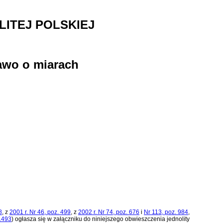
ITEJ POLSKIEJ
rawo o miarach
8
, z
2001 r. Nr 46, poz. 499
, z
2002 r. Nr 74, poz. 676
i
Nr 113, poz. 984
,
 1493
)
ogłasza się w załączniku do niniejszego obwieszczenia jednolity