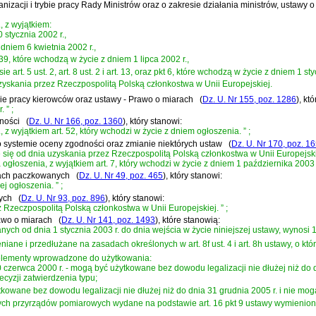
anizacji i trybie pracy Rady Ministrów oraz o zakresie działania ministrów, ustawy 
, z wyjątkiem:
0 stycznia 2002 r.,
z dniem 6 kwietnia 2002 r.,
 art. 39, które wchodzą w życie z dniem 1 lipca 2002 r.,
sie art. 5 ust. 2, art. 8 ust. 2 i art. 13, oraz pkt 6, które wchodzą w życie z dniem 1 st
 uzyskania przez Rzeczpospolitą Polską członkostwa w Unii Europejskiej.
asie pracy kierowców oraz ustawy - Prawo o miarach
(
Dz. U. Nr 155, poz. 1286
)
, kt
r.
”
;
dności
(
Dz. U. Nr 166, poz. 1360
)
, który stanowi:
 z wyjątkiem art. 52, który wchodzi w życie z dniem ogłoszenia.
”
;
y o systemie oceny zgodności oraz zmianie niektórych ustaw
(
Dz. U. Nr 170, poz. 1
je się od dnia uzyskania przez Rzeczpospolitą Polską członkostwa w Unii Europejski
ogłoszenia, z wyjątkiem art. 7, który wchodzi w życie z dniem 1 października 2003 
arach paczkowanych
(
Dz. U. Nr 49, poz. 465
)
, który stanowi:
ej ogłoszenia.
”
;
nych
(
Dz. U. Nr 93, poz. 896
)
, który stanowi:
 Rzeczpospolitą Polską członkostwa w Unii Europejskiej.
”
;
rawo o miarach
(
Dz. U. Nr 141, poz. 1493
)
, które stanowią:
ych od dnia 1 stycznia 2003 r. do dnia wejścia w życie niniejszej ustawy, wynosi 10
ane i przedłużane na zasadach określonych w art. 8f ust. 4 i art. 8h ustawy, o któr
 elementy wprowadzone do użytkowania:
0 czerwca 2000 r. - mogą być użytkowane bez dowodu legalizacji nie dłużej niż do d
yzji zatwierdzenia typu;
tkowane bez dowodu legalizacji nie dłużej niż do dnia 31 grudnia 2005 r. i nie mo
ych przyrządów pomiarowych wydane na podstawie art. 16 pkt 9 ustawy wymienion