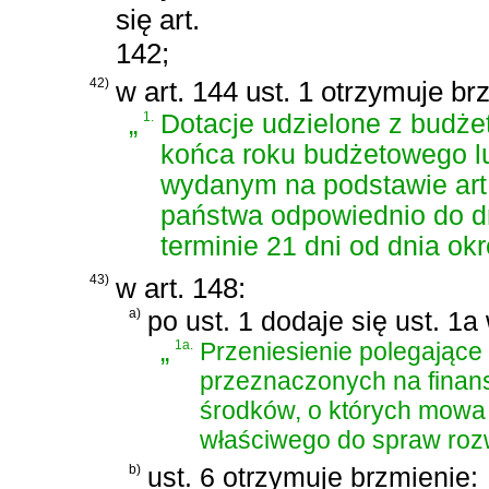
się art.
142;
42)
w art. 144 ust. 1 otrzymuje br
„
1.
Dotacje udzielone z budże
końca roku budżetowego lu
wydanym na podstawie art.
państwa odpowiednio do dn
terminie 21 dni od dnia o
43)
w art. 148:
a)
po ust. 1 dodaje się ust. 1a
„
1a.
Przeniesienie polegające
przeznaczonych na finan
środków, o których mowa w
właściwego do spraw roz
b)
ust. 6 otrzymuje brzmienie: