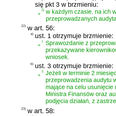
się pkt 3 w brzmieniu:
„
3)
w każdym czasie, na ich w
przeprowadzanych audyt
22)
w art. 56:
a)
ust. 1 otrzymuje brzmienie:
„
1.
Sprawozdanie z przeprow
przekazywane kierownikowi
wniosek.
b)
ust. 3 otrzymuje brzmienie:
„
3.
Jeżeli w terminie 2 miesi
przeprowadzenia audytu w
mające na celu usunięcie u
Ministra Finansów oraz a
podjęcia działań, z zastrz
23)
w art. 58: