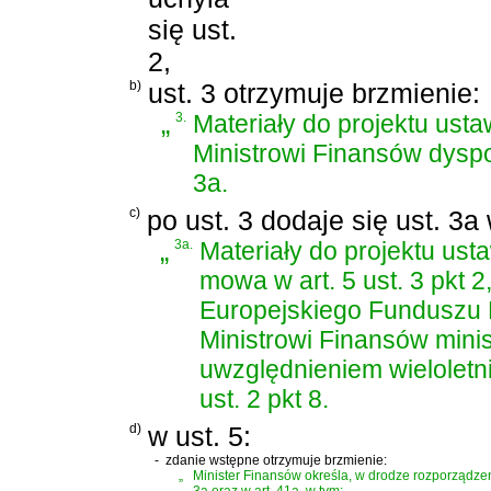
się ust.
2,
b)
ust. 3 otrzymuje brzmienie:
„
3.
Materiały do projektu ust
Ministrowi Finansów dysp
3a.
c)
po ust. 3 dodaje się ust. 3a
„
3a.
Materiały do projektu us
mowa w art. 5 ust. 3 pkt
Europejskiego Funduszu 
Ministrowi Finansów mini
uwzględnieniem wieloletn
ust. 2 pkt 8.
d)
w ust. 5:
-
zdanie wstępne otrzymuje brzmienie:
„
Minister Finansów określa, w drodze rozporządzen