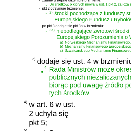
-
zdanie wstępne otrzymuje brzmienie:
„
Do środków, o których mowa w ust. 1 pkt 2, zalicza s
-
pkt 2 otrzymuje brzmienie:
„
2)
środki pochodzące z funduszy st
Europejskiego Funduszu Rybołó
-
po pkt 3 dodaje się pkt 3a w brzmieniu:
„
3a)
niepodlegające zwrotowi środki
Europejskiego Porozumienia o
a)
Norweskiego Mechanizmu Finansowego,
b)
Mechanizmu Finansowego Europejskieg
c)
Szwajcarskiego Mechanizmu Finansoweg
c)
dodaje się ust. 4 w brzmieni
„
4.
Rada Ministrów może okreś
publicznych niezaliczanych
biorąc pod uwagę źródło p
tych środków.
4)
w art. 6 w ust.
2 uchyla się
pkt 5;
5)