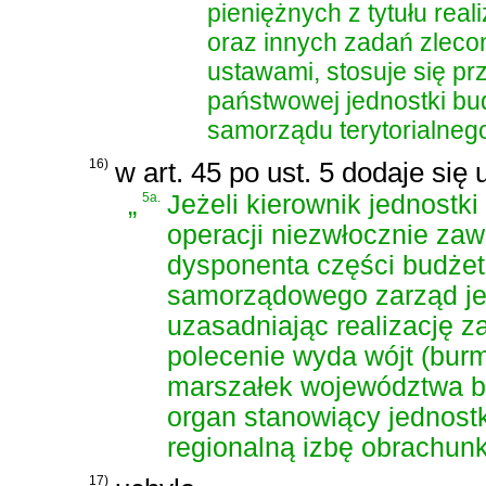
pieniężnych z tytułu real
oraz innych zadań zleco
ustawami, stosuje się pr
państwowej jednostki bu
samorządu terytorialneg
16)
w art. 45 po ust. 5 dodaje się 
„
5a.
Jeżeli kierownik jednostk
operacji niezwłocznie za
dysponenta części budżet
samorządowego zarząd jed
uzasadniając realizację 
polecenie wyda wójt (burmi
marszałek województwa b
organ stanowiący jednostk
regionalną izbę obrachun
17)