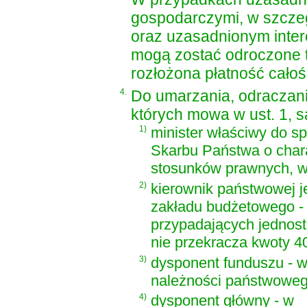
gospodarczymi, w szczeg
oraz uzasadnionym inter
mogą zostać odroczone te
rozłożona płatność całośc
4.
Do umarzania, odraczania
których mowa w ust. 1, s
1)
minister właściwy do s
Skarbu Państwa o char
stosunków prawnych, w 
2)
kierownik państwowej j
zakładu budżetowego - 
przypadających jednost
nie przekracza kwoty 40
3)
dysponent funduszu - w
należności państwoweg
4)
dysponent główny - w