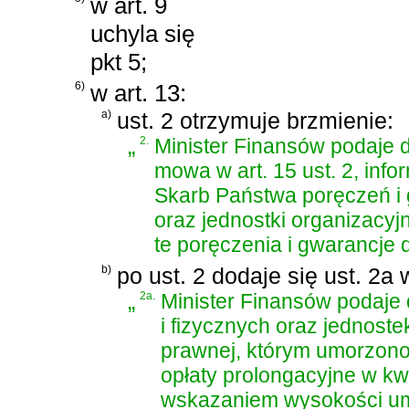
w art. 9
uchyla się
pkt 5;
6)
w art. 13:
a)
ust. 2 otrzymuje brzmienie:
„
2.
Minister Finansów podaje d
mowa w art. 15 ust. 2, inf
Skarb Państwa poręczeń i 
oraz jednostki organizacy
te poręczenia i gwarancje 
b)
po ust. 2 dodaje się ust. 2a 
„
2a.
Minister Finansów podaje
i fizycznych oraz jednost
prawnej, którym umorzono 
opłaty prolongacyjne w kw
wskazaniem wysokości um