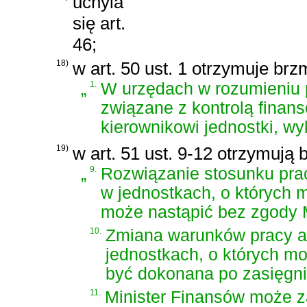
uchyla
się art.
46;
18)
w art. 50 ust. 1 otrzymuje brz
„
1.
W urzędach w rozumieniu p
związane z kontrolą fina
kierownikowi jednostki, wy
19)
w art. 51 ust. 9-12 otrzymują 
„
9.
Rozwiązanie stosunku pra
w jednostkach, o których mo
może nastąpić bez zgody M
10.
Zmiana warunków pracy a
jednostkach, o których mow
być dokonana po zasięgnię
11.
Minister Finansów może z