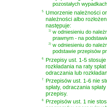
pozostałych wypadkach
5.
Umorzenie należności ora
należności albo rozłożeni
następuje:
1)
w odniesieniu do należn
prawnym - na podstawi
2)
w odniesieniu do należ
podstawie przepisów
p
6.
Przepisy ust. 1-5 stosuj
rozkładania na raty spła
odraczania lub rozkładan
7.
Przepisów ust. 1-6 nie s
spłaty, odraczania spłat
przepisy.
8.
Przepisów ust. 1 nie sto