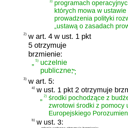
3)
programach operacyjnych
których mowa w
ustawie 
prowadzenia polityki roz
„ustawą o zasadach prowa
2)
w art. 4 w ust. 1 pkt
5 otrzymuje
brzmienie:
„
5)
uczelnie
publiczne;
”
;
3)
w art. 5:
a)
w ust. 1 pkt 2 otrzymuje brz
„
2)
środki pochodzące z budże
zwrotowi środki z pomocy 
Europejskiego Porozumien
b)
w ust. 3: