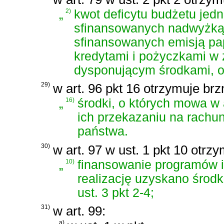
„
2)
kwot deficytu budżetu jedn
sfinansowanych nadwyżką 
sfinansowanych emisją pa
kredytami i pożyczkami w
dysponującym środkami, o 
29)
w art. 96 pkt 16 otrzymuje brz
„
16)
środki, o których mowa w a
ich przekazaniu na rach
państwa.
30)
w art. 97 w ust. 1 pkt 10 otrz
„
10)
finansowanie programów i 
realizację uzyskano środk
ust. 3 pkt 2-4;
31)
w art. 99:
a)