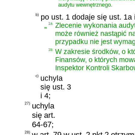
audytu wewnętrznego.
b)
po ust. 1 dodaje się ust. 1a
„
1a.
Zlecenie wykonania audyt
może również nastąpić n
przypadku nie jest wymag
1b.
W zakresie środków, o któ
Finansów, o których mowa
Inspektor Kontroli Skarbo
c)
uchyla
się ust. 3
i 4;
27)
uchyla
się art.
64-67;
28)
w art. 79 w ust. 2 pkt 2 otrzy