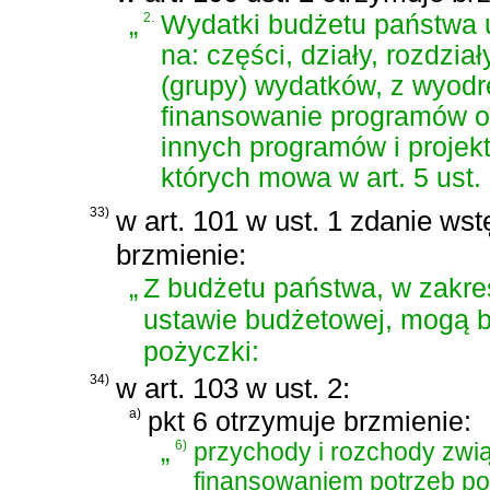
„
2.
Wydatki budżetu państwa u
na: części, działy, rozdzia
(grupy) wydatków, z wyod
finansowanie programów op
innych programów i projek
których mowa w art. 5 ust. 
33)
w art. 101 w ust. 1 zdanie ws
brzmienie:
„
Z budżetu państwa, w zakre
ustawie budżetowej, mogą b
pożyczki:
34)
w art. 103 w ust. 2:
a)
pkt 6 otrzymuje brzmienie:
„
6)
przychody i rozchody zwi
finansowaniem potrzeb p