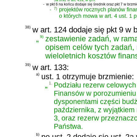
3a oraz w art. 41a, w tym:
-
w pkt 6 na końcu dodaje się średnik oraz pkt 7 w brzmi
„
7)
projektów rocznych planów fin
o których mowa w art. 4 ust. 1 p
38)
w art. 124 dodaje się pkt 9 w 
„
9)
zestawienie zadań, w ram
opisem celów tych zadań,
wieloletnich kosztów finan
39)
w art. 133:
a)
ust. 1 otrzymuje brzmienie:
„
1.
Podziału rezerw celowych d
Finansów w porozumieniu z
dysponentami części budże
października, z wyjątkiem 
3, oraz rezerw przeznacz
Państwa.
b)
po ust. 2 dodaje się ust. 2a