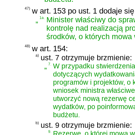
47)
w art. 153 po ust. 1 dodaje si
„
1a.
Minister właściwy do spra
kontrolę nad realizacją 
środków, o których mowa w 
48)
w art. 154:
a)
ust. 7 otrzymuje brzmienie:
„
7.
W przypadku stwierdzenia 
dotyczących wydatkowani
programów i projektów, o 
wniosek ministra właściw
utworzyć nową rezerwę ce
wydatków, po poinformowa
budżetu.
b)
ust. 9 otrzymuje brzmienie:
„
9.
Rezerwę, o której mowa w 