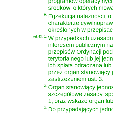
programów operacyjnych,
środków, o których mowa w 
9.
Egzekucja należności, o 
charakterze cywilnopraw
określonych w przepisac
Art. 43.
1.
W przypadkach uzasadni
interesem publicznym nal
przepisów Ordynacji pod
terytorialnego lub jej 
ich spłata odraczana lub
przez organ stanowiący j
zastrzeżeniem ust. 3.
2.
Organ stanowiący jednost
szczegółowe zasady, spos
1, oraz wskaże organ lu
3.
Do przypadających jedno