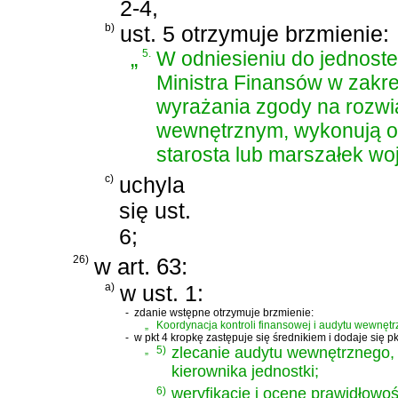
2-4,
b)
ust. 5 otrzymuje brzmienie:
„
5.
W odniesieniu do jednos
Ministra Finansów w zakr
wyrażania zgody na rozwi
wewnętrznym, wykonują odp
starosta lub marszałek w
c)
uchyla
się ust.
6;
26)
w art. 63:
a)
w ust. 1:
-
zdanie wstępne otrzymuje brzmienie:
„
Koordynacja kontroli finansowej i audytu wewnęt
-
w pkt 4 kropkę zastępuje się średnikiem i dodaje się pk
„
5)
zlecanie audytu wewnętrznego,
kierownika jednostki;
6)
weryfikację i ocenę prawidłowo