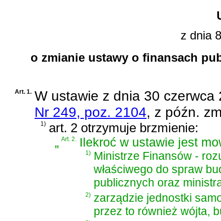
z dnia 
o zmianie ustawy o finansach pu
Art. 1.
W
ustawie z dnia 30 czerwca 
Nr 249, poz. 2104
, z późn. zm
1)
art. 2 otrzymuje brzmienie:
„
Art. 2.
Ilekroć w ustawie jest mo
1)
Ministrze Finansów - roz
właściwego do spraw bud
publicznych oraz ministr
2)
zarządzie jednostki samo
przez to również wójta, b