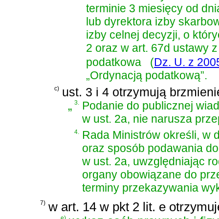
terminie 3 miesięcy od d
lub dyrektora izby skarbo
izby celnej decyzji, o kt
2 oraz w art. 67d ustawy z
podatkowa
(
Dz. U. z 2005
„Ordynacją podatkową”.
c)
ust. 3 i 4 otrzymują brzmieni
„
3.
Podanie do publicznej wi
w ust. 2a, nie narusza prz
4.
Rada Ministrów określi, w 
oraz sposób podawania do
w ust. 2a, uwzględniając r
organy obowiązane do prz
terminy przekazywania wyk
7)
w art. 14 w pkt 2 lit. e otrzymu
e)