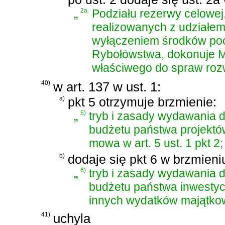
„
2a.
Podziału rezerwy celowe
realizowanych z udziałem 
wyłączeniem środków po
Rybołówstwa, dokonuje Mi
właściwego do spraw roz
40)
w art. 137 w ust. 1:
a)
pkt 5 otrzymuje brzmienie:
„
5)
tryb i zasady wydawania 
budżetu państwa projektó
mowa w art. 5 ust. 1 pkt 2;
b)
dodaje się pkt 6 w brzmieni
„
6)
tryb i zasady wydawania 
budżetu państwa inwestycj
innych wydatków majątko
41)
uchyla