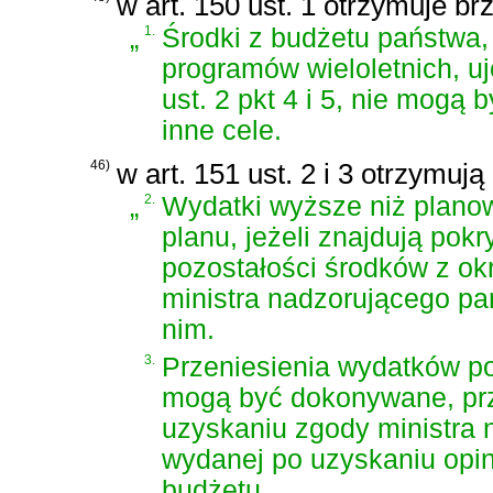
w art. 150 ust. 1 otrzymuje br
„
1.
Środki z budżetu państwa,
programów wieloletnich, u
ust. 2 pkt 4 i 5, nie mogą
inne cele.
46)
w art. 151 ust. 2 i 3 otrzymują
„
2.
Wydatki wyższe niż plan
planu, jeżeli znajdują po
pozostałości środków z ok
ministra nadzorującego p
nim.
3.
Przeniesienia wydatków p
mogą być dokonywane, prz
uzyskaniu zgody ministra
wydanej po uzyskaniu opin
budżetu.