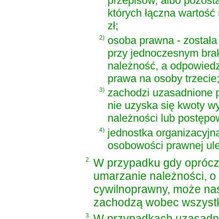
przepisów, albo pozos
których łączna wartość
zł;
2)
osoba prawna - została
przy jednoczesnym bra
należność, a odpowiedz
prawa na osoby trzecie
3)
zachodzi uzasadnione 
nie uzyska się kwoty wy
należności lub postępo
4)
jednostka organizacyjn
osobowości prawnej uleg
2.
W przypadku gdy oprócz
umarzanie należności, o
cywilnoprawny, może nas
zachodzą wobec wszystk
3.
W przypadkach uzasadni