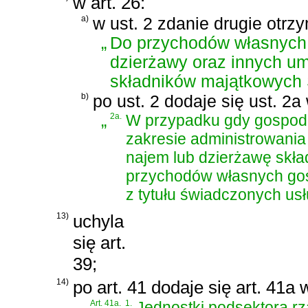
w art. 26:
a)
w ust. 2 zdanie drugie otrz
„
Do przychodów własnych 
dzierżawy oraz innych u
składników majątkowych
b)
po ust. 2 dodaje się ust. 2a
„
2a.
W przypadku gdy gospoda
zakresie administrowania
najem lub dzierżawę skł
przychodów własnych gos
z tytułu świadczonych usł
13)
uchyla
się art.
39;
14)
po art. 41 dodaje się art. 41a
Art. 41a.
1.
Jednostki podsektora rz