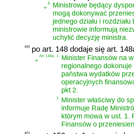
„
6.
Ministrowie będący dyspon
mogą dokonywać przenies
jednego działu i rozdział
ministrowie informują nie
uchylić decyzję ministra.
44)
po art. 148 dodaje się art. 14
„
Art. 148a.
1.
Minister Finansów na w
regionalnego dokonuje 
państwa wydatków prze
operacyjnych finansowa
pkt 2.
2.
Minister właściwy do s
informuje Radę Ministr
którym mowa w ust. 1. 
Finansów o przeniesien
45)