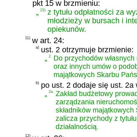
pkt 15 w brzmieniu:
„
15)
z tytułu odpłatności za w
młodzieży w bursach i in
opiekunów.
11)
w art. 24:
a)
ust. 2 otrzymuje brzmienie:
„
2.
Do przychodów własnych n
oraz innych umów o podo
majątkowych Skarbu Pańs
b)
po ust. 2 dodaje się ust. 2a
„
2a.
Zakład budżetowy prowadz
zarządzania nieruchomoś
składników majątkowych 
zalicza przychody z tytu
działalnością.
12)