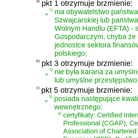
a)
pkt 1 otrzymuje brzmienie:
„
1)
ma obywatelstwo państwa 
Szwajcarskiej lub państw
Wolnym Handlu (EFTA) - 
Gospodarczym, chyba że p
jednostce sektora finans
polskiego;
b)
pkt 3 otrzymuje brzmienie:
„
3)
nie była karana za umyśl
lub umyślne przestępstwo
c)
pkt 5 otrzymuje brzmienie:
„
5)
posiada następujące kwal
wewnętrznego:
a)
certyfikaty: Certified Int
Professional (CGAP), Cer
Association of Chartered