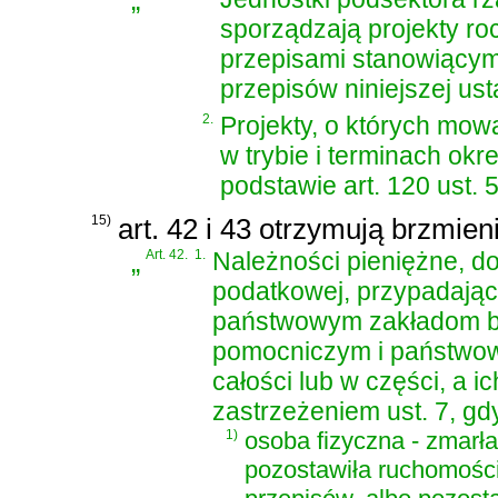
„
sporządzają projekty r
przepisami stanowiącym
przepisów niniejszej ust
2.
Projekty, o których mow
w trybie i terminach o
podstawie art. 120 ust. 5
15)
art. 42 i 43 otrzymują brzmien
„
Art. 42.
1.
Należności pieniężne, do
podatkowej, przypadaj
państwowym zakładom 
pomocniczym i państwo
całości lub w części, a i
zastrzeżeniem ust. 7, gd
1)
osoba fizyczna - zmarł
pozostawiła ruchomości