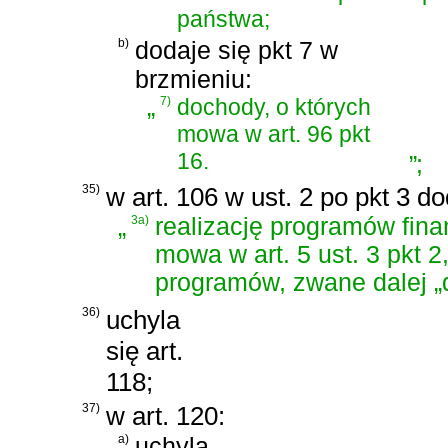
państwa;
b)
dodaje się pkt 7 w
brzmieniu:
„
7)
dochody, o których
mowa w art. 96 pkt
16.
”
;
35)
w art. 106 w ust. 2 po pkt 3 d
„
3a)
realizację programów fin
mowa w art. 5 ust. 3 pkt 
programów, zwane dalej „
36)
uchyla
się art.
118;
37)
w art. 120:
a)
uchyla