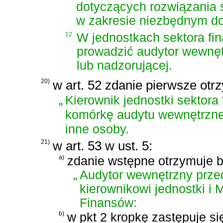
dotyczących rozwiązania 
w zakresie niezbędnym do 
12.
W jednostkach sektora fi
prowadzić audytor wewnęt
lub nadzorującej.
20)
w art. 52 zdanie pierwsze otr
„
Kierownik jednostki sektor
komórkę audytu wewnętrznego
inne osoby.
21)
w art. 53 w ust. 5:
a)
zdanie wstępne otrzymuje b
„
Audytor wewnętrzny prze
kierownikowi jednostki i M
Finansów:
b)
w pkt 2 kropkę zastępuje si