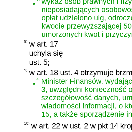
„
wykaz osób prawnych i fiz
nieposiadających osobowoś
opłat udzielono ulg, odrocz
kwocie przewyższającej 50
umorzonych kwot i przyczy
8)
w art. 17
uchyla się
ust. 5;
9)
w art. 18 ust. 4 otrzymuje brzm
„
4.
Minister Finansów, wydając
3, uwzględni konieczność 
szczegółowość danych, umo
wiadomości informacji, o kt
15, a także sporządzenie i
10)
w art. 22 w ust. 2 w pkt 14 kr