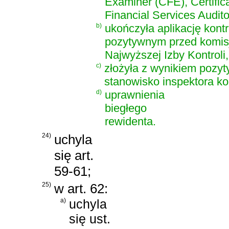
Examiner (CFE), Certific
Financial Services Audit
b)
ukończyła aplikację kontr
pozytywnym przed komis
Najwyższej Izby Kontroli,
c)
złożyła z wynikiem pozy
stanowisko inspektora kon
d)
uprawnienia
biegłego
rewidenta.
24)
uchyla
się art.
59-61;
25)
w art. 62:
a)
uchyla
się ust.