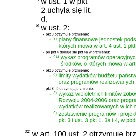
w ust. 1 w pkt
2 uchyla się lit.
d,
b)
w ust. 2:
-
pkt 3 otrzymuje brzmienie:
„
3)
plany finansowe jednostek pod
których mowa w art. 4 ust. 1 pkt
-
po pkt 4 dodaje się pkt 4a w brzmieniu:
„
4a)
wykaz programów operacyjnyc
środków, o których mowa w art. 
-
pkt 6 otrzymuje brzmienie:
„
6)
limity wydatków budżetu państ
oraz programów realizowanych z
-
pkt 8 i 9 otrzymują brzmienie:
„
8)
wykaz wieloletnich limitów zob
Rozwoju 2004-2006 oraz progra
wydatków realizowanych w ich 
9)
zestawienie programów i projek
pkt 3 i ust. 3 pkt 1, 3a i 4, w p
32)
w art. 100 ust. 2 otrzymuje br