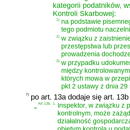
kategorii podatników, 
Kontroli Skarbowej:
1)
na podstawie pisemne
tego podmiotu naczeln
2)
w związku z zaistnien
przestępstwa lub prze
prowadzenia dochodzeni
3)
w przypadku udokume
między kontrolowanym 
których mowa w przep
pkt 2 ustawy z dnia 29
7)
po art. 13a dodaje się art. 13
„
Art. 13b.
1.
Inspektor, w związku 
kontrolnym, może zażąd
działalność gospodarcz
objętym kontrolą u poda