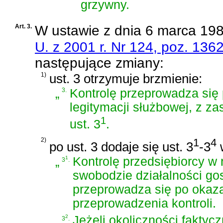
grzywny.
Art. 3.
W
ustawie z dnia 6 marca 198
U. z 2001 r. Nr 124, poz. 136
następujące zmiany:
1)
ust. 3 otrzymuje brzmienie:
„
3.
Kontrolę przeprowadza się
legitymacji służbowej, z z
1
ust. 3
.
2)
1
4
po ust. 3 dodaje się ust. 3
-3
w
„
1
Kontrolę przedsiębiorcy w
3
.
swobodzie działalności go
przeprowadza się po okaza
przeprowadzenia kontroli.
2
Jeżeli okoliczności faktyc
3
.