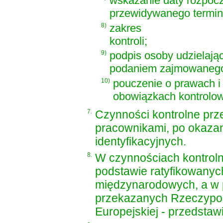
wskazanie daty rozpoczę
przewidywanego terminu
8)
zakres
kontroli;
9)
podpis osoby udzielają
podaniem zajmowanego 
10)
pouczenie o prawach i
obowiązkach kontrolo
7.
Czynności kontrolne pr
pracownikami, po okazan
identyfikacyjnych.
8.
W czynnościach kontrol
podstawie ratyfikowany
międzynarodowych, a w 
przekazanych Rzeczypospo
Europejskiej - przedstaw