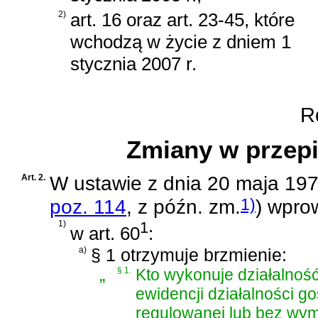
2)
art. 16 oraz art. 23-45, które
wchodzą w życie z dniem 1
stycznia 2007 r.
Ro
Zmiany w przep
Art. 2.
W
ustawie z dnia 20 maja 197
1)
poz. 114
, z późn. zm.
)
wprow
1)
1
w art. 60
:
a)
§ 1 otrzymuje brzmienie:
„
§ 1.
Kto wykonuje działalno
ewidencji działalności go
regulowanej lub bez wym