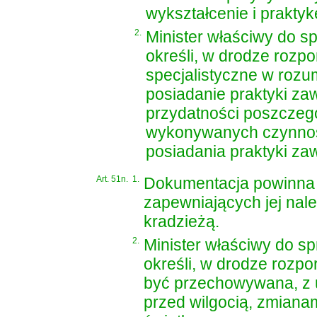
wykształcenie i prakty
2.
Minister właściwy do s
określi, w drodze rozp
specjalistyczne w rozu
posiadanie praktyki z
przydatności poszczeg
wykonywanych czynnoś
posiadania praktyki z
Art. 51n.
1.
Dokumentacja powinna
zapewniających jej nal
kradzieżą.
2.
Minister właściwy do s
określi, w drodze rozp
być przechowywana, z 
przed wilgocią, zmiana