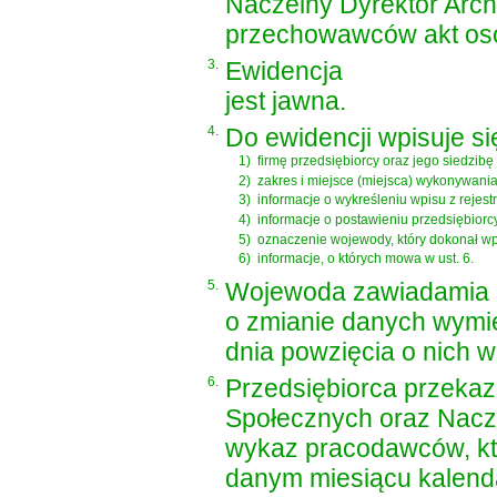
Naczelny Dyrektor Arc
przechowawców akt oso
3.
Ewidencja
jest jawna.
4.
Do ewidencji wpisuje si
1)
firmę przedsiębiorcy oraz jego siedzibę 
2)
zakres i miejsce (miejsca) wykonywania 
3)
informacje o wykreśleniu wpisu z rejes
4)
informacje o postawieniu przedsiębiorcy
5)
oznaczenie wojewody, który dokonał wpi
6)
informacje, o których mowa w ust. 6.
5.
Wojewoda zawiadamia 
o zmianie danych wymie
dnia powzięcia o nich 
6.
Przedsiębiorca przekaz
Społecznych oraz Nac
wykaz pracodawców, któ
danym miesiącu kalenda