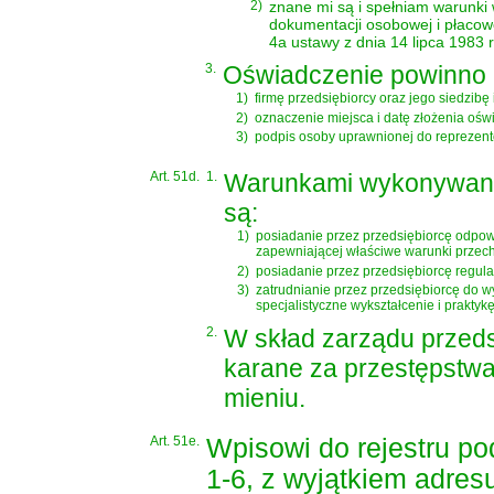
2)
znane mi są i spełniam warunki
dokumentacji osobowej i płaco
4a ustawy z dnia 14 lipca 1983
3.
Oświadczenie powinno 
1)
firmę przedsiębiorcy oraz jego siedzibę
2)
oznaczenie miejsca i datę złożenia ośw
3)
podpis osoby uprawnionej do reprezento
Art. 51d.
1.
Warunkami wykonywania d
są:
1)
posiadanie przez przedsiębiorcę odpow
zapewniającej właściwe warunki przec
2)
posiadanie przez przedsiębiorcę regul
3)
zatrudnianie przez przedsiębiorcę do 
specjalistyczne wykształcenie i prakty
2.
W skład zarządu przeds
karane za przestępstw
mieniu.
Art. 51e.
Wpisowi do rejestru pod
1-6, z wyjątkiem adresu