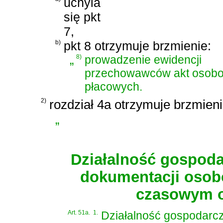
uchyla
się pkt
7,
b)
pkt 8 otrzymuje brzmienie:
„
8)
prowadzenie ewidencji
przechowawców akt osobo
płacowych.
2)
rozdział 4a otrzymuje brzmieni
„
Działalność gospoda
dokumentacji osob
czasowym o
Art. 51a.
1.
Działalność gospodarc