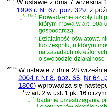
W
ustawie z dnia 7 września 
1996 r. Nr 67, poz. 329
, z póź
„
Art. 83a.
1.
Prowadzenie szkoły lub p
którym mowa w art. 90a us
gospodarczą.
2.
Działalność oświatowa n
lub zespołu, o którym m
na zasadach określonyc
o swobodzie działalności
Art. 10.
W
ustawie z dnia 28 września
2004 r. Nr 8, poz. 65
,
Nr 64, 
1800
)
wprowadza się następu
1)
w art. 2 w ust. 1 pkt 16 otrzy
„
16)
badanie przestrzegania p
i obowiązków określonyc