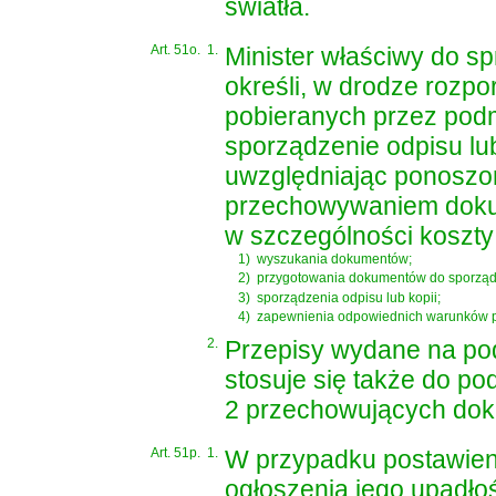
światła.
Art. 51o.
1.
Minister właściwy do s
określi, w drodze rozp
pobieranych przez podmi
sporządzenie odpisu lu
uwzględniając ponoszon
przechowywaniem dokume
w szczególności koszty
1)
wyszukania dokumentów;
2)
przygotowania dokumentów do sporządz
3)
sporządzenia odpisu lub kopii;
4)
zapewnienia odpowiednich warunków 
2.
Przepisy wydane na pod
stosuje się także do po
2 przechowujących dok
Art. 51p.
1.
W przypadku postawienia
ogłoszenia jego upadłoś