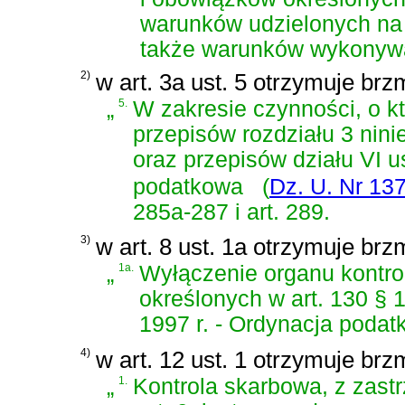
warunków udzielonych na
także warunków wykonywan
2)
w art. 3a ust. 5 otrzymuje brz
„
5.
W zakresie czynności, o kt
przepisów rozdziału 3 nini
oraz przepisów działu VI u
podatkowa
(
Dz. U. Nr 137
285a-287 i art. 289.
3)
w art. 8 ust. 1a otrzymuje brz
„
1a.
Wyłączenie organu kontro
określonych w
art. 130 § 
1997 r. - Ordynacja poda
4)
w art. 12 ust. 1 otrzymuje brz
„
1.
Kontrola skarbowa, z zastr