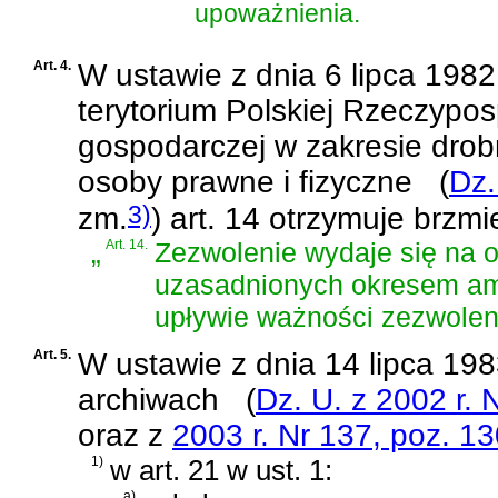
upoważnienia.
Art. 4.
W
ustawie z dnia 6 lipca 198
terytorium Polskiej Rzeczyposp
gospodarczej w zakresie drob
osoby prawne i fizyczne
(
Dz.
3)
zm.
)
art. 14 otrzymuje brzmi
„
Art. 14.
Zezwolenie wydaje się na o
uzasadnionych okresem amor
upływie ważności zezwolen
Art. 5.
W
ustawie z dnia 14 lipca 19
archiwach
(
Dz. U. z 2002 r. 
oraz z
2003 r. Nr 137, poz. 1
1)
w art. 21 w ust. 1:
a)