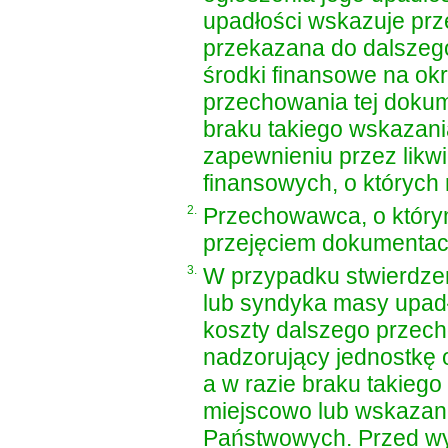
upadłości wskazuje pr
przekazana do dalszeg
środki finansowe na ok
przechowania tej dokum
braku takiego wskazan
zapewnieniu przez likw
finansowych, o któryc
2.
Przechowawca, o który
przejęciem dokumentacj
3.
W przypadku stwierdzen
lub syndyka masy upad
koszty dalszego przec
nadzorujący jednostkę o
a w razie braku takieg
miejscowo lub wskazan
Państwowych. Przed wy