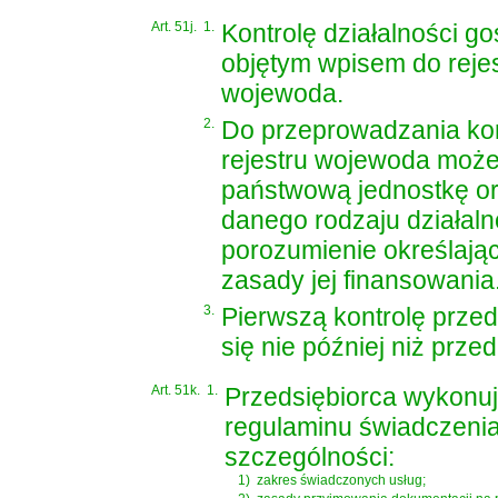
Art. 51j.
1.
Kontrolę działalności g
objętym wpisem do reje
wojewoda.
2.
Do przeprowadzania kont
rejestru wojewoda może
państwową jednostkę or
danego rodzaju działaln
porozumienie określają
zasady jej finansowania
3.
Pierwszą kontrolę prze
się nie później niż prz
Art. 51k.
1.
Przedsiębiorca wykonuj
regulaminu świadczenia
szczególności:
1)
zakres świadczonych usług;