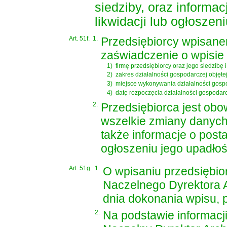
siedziby, oraz informac
likwidacji lub ogłoszen
Art. 51f.
1.
Przedsiębiorcy wpisane
zaświadczenie o wpisie
1)
firmę przedsiębiorcy oraz jego siedzibę i
2)
zakres działalności gospodarczej objęte
3)
miejsce wykonywania działalności gospo
4)
datę rozpoczęcia działalności gospodarc
2.
Przedsiębiorca jest ob
wszelkie zmiany danych,
także informacje o posta
ogłoszeniu jego upadłoś
Art. 51g.
1.
O wpisaniu przedsiębio
Naczelnego Dyrektora 
dnia dokonania wpisu, p
2.
Na podstawie informacj