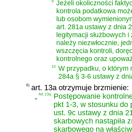
9.
Jeżeli okoliczności fakt
kontrola podatkowa moż
lub osobom wymienionym 
art. 281a ustawy z dnia 
legitymacji służbowych 
należy niezwłocznie, jedn
wszczęcia kontroli, dor
kontrolnego oraz upoważ
10.
W przypadku, o który
284a § 3-6 ustawy z dni
6)
art. 13a otrzymuje brzmienie:
„
Art. 13a.
Postępowanie kontrolne
pkt 1-3, w stosunku do
ust. 9c ustawy z dnia 2
skarbowych
nastąpiła z
skarbowego na właściw