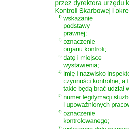
przez dyrektora urzędu k
Kontroli Skarbowej i okre
1)
wskazanie
podstawy
prawnej;
2)
oznaczenie
organu kontroli;
3)
datę i miejsce
wystawienia;
4)
imię i nazwisko inspek
czynności kontrolne, a 
takie będą brać udział 
5)
numer legitymacji służ
i upoważnionych praco
6)
oznaczenie
kontrolowanego;
7)