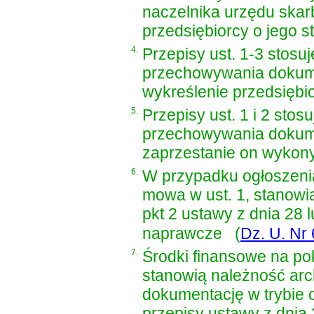
naczelnika urzędu ska
przedsiębiorcy o jego 
4.
Przepisy ust. 1-3 stosu
przechowywania dokumen
wykreślenie przedsiębio
5.
Przepisy ust. 1 i 2 sto
przechowywania dokumen
zaprzestanie on wykonyw
6.
W przypadku ogłoszenia 
mowa w ust. 1, stanowi
pkt 2 ustawy z dnia 28 
naprawcze
(
Dz. U. Nr 
7.
Środki finansowe na p
stanowią należność arc
dokumentację w trybie o
przepisy
ustawy z dnia 