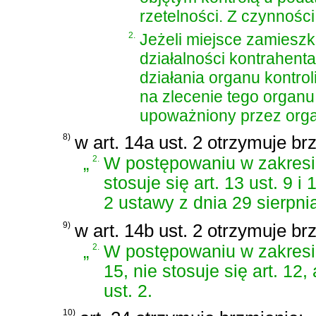
rzetelności. Z czynności
2.
Jeżeli miejsce zamieszk
działalności kontrahent
działania organu kontrol
na zlecenie tego organ
upoważniony przez orga
8)
w art. 14a ust. 2 otrzymuje br
„
2.
W postępowaniu w zakres
stosuje się art. 13 ust. 9 i 
2 ustawy z dnia 29 sierpni
9)
w art. 14b ust. 2 otrzymuje br
„
2.
W postępowaniu w zakresie
15, nie stosuje się art. 12, 
ust. 2.
10)