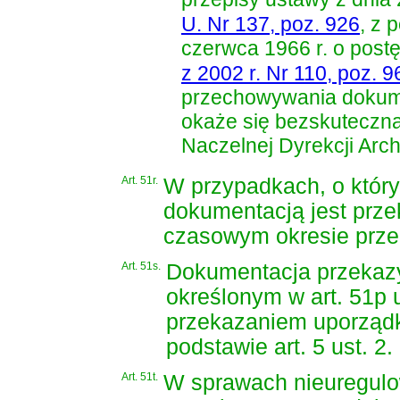
U. Nr 137, poz. 926
, z 
czerwca 1966 r. o post
z 2002 r. Nr 110, poz. 9
przechowywania dokume
okaże się bezskuteczn
Naczelnej Dyrekcji Ar
Art. 51r.
W przypadkach, o któryc
dokumentacją jest prz
czasowym okresie prz
Art. 51s.
Dokumentacja przekaz
określonym w art. 51p 
przekazaniem uporząd
podstawie art. 5 ust. 2.
Art. 51t.
W sprawach nieuregulow