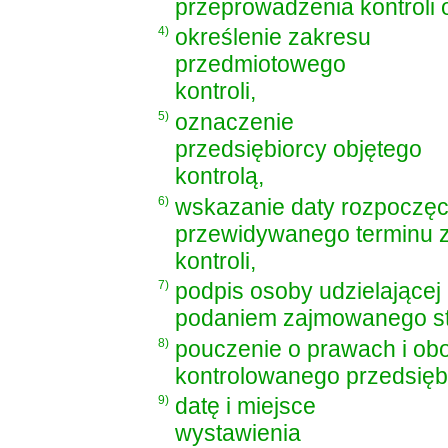
przeprowadzenia kontroli o
4)
określenie zakresu
przedmiotowego
kontroli,
5)
oznaczenie
przedsiębiorcy objętego
kontrolą,
6)
wskazanie daty rozpoczęci
przewidywanego terminu 
kontroli,
7)
podpis osoby udzielającej
podaniem zajmowanego sta
8)
pouczenie o prawach i ob
kontrolowanego przedsiębi
9)
datę i miejsce
wystawienia