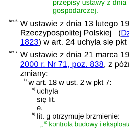
przepisy
ustawy z dnia 
gospodarczej
.
Art. 6.
W
ustawie z dnia 13 lutego 1
Rzeczypospolitej Polskiej
(
Dz
1823
)
w art. 24 uchyla się pkt 
Art. 7.
W
ustawie z dnia 21 marca 19
2000 r. Nr 71, poz. 838
, z póź
zmiany:
1)
w art. 18 w ust. 2 w pkt 7:
a)
uchyla
się lit.
e,
b)
lit. g otrzymuje brzmienie:
„
g)
kontrola budowy i eksploat