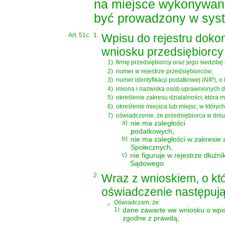
na miejsce wykonywania
być prowadzony w syst
Art. 51c.
1.
Wpisu do rejestru doko
wniosku przedsiębiorcy
1)
firmę przedsiębiorcy oraz jego siedzibę
2)
numer w rejestrze przedsiębiorców;
3)
numer identyfikacji podatkowej (NIP), o 
4)
imiona i nazwiska osób uprawnionych d
5)
określenie zakresu działalności, która 
6)
określenie miejsca lub miejsc, w któryc
7)
oświadczenie, że przedsiębiorca w dniu
a)
nie ma zaległości
podatkowych,
b)
nie ma zaległości w zakresi
Społecznych,
c)
nie figuruje w rejestrze dłuż
Sądowego.
2.
Wraz z wnioskiem, o kt
oświadczenie następując
„
Oświadczam, że:
1)
dane zawarte we wniosku o wpis
zgodne z prawdą;