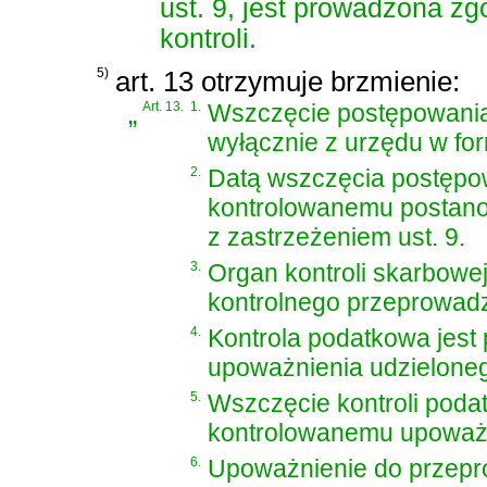
ust. 9, jest prowadzona z
kontroli.
5)
art. 13 otrzymuje brzmienie:
„
Art. 13.
1.
Wszczęcie postępowania
wyłącznie z urzędu w fo
2.
Datą wszczęcia postępow
kontrolowanemu postano
z zastrzeżeniem ust. 9.
3.
Organ kontroli skarbow
kontrolnego przeprowadzi
4.
Kontrola podatkowa jes
upoważnienia udzieloneg
5.
Wszczęcie kontroli poda
kontrolowanemu upoważn
6.
Upoważnienie do przepr