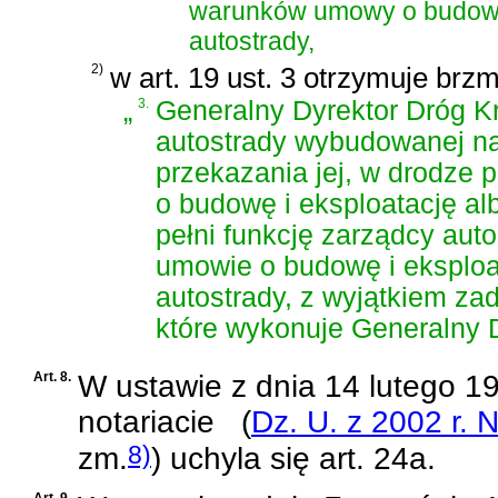
warunków umowy o budowę 
autostrady,
2)
w art. 19 ust. 3 otrzymuje brzm
„
3.
Generalny Dyrektor Dróg Kr
autostrady wybudowanej na
przekazania jej, w drodze 
o budowę i eksploatację al
pełni funkcję zarządcy aut
umowie o budowę i eksploat
autostrady, z wyjątkiem zad
które wykonuje Generalny D
Art. 8.
W
ustawie z dnia 14 lutego 19
notariacie
(
Dz. U. z 2002 r. 
8)
zm.
)
uchyla się art. 24a.
Art. 9.