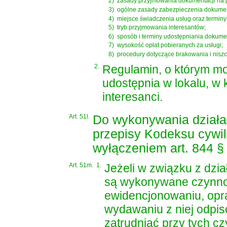
2)
zasady przyjmowania dokumentacji na 
3)
ogólne zasady zabezpieczenia dokumen
4)
miejsce świadczenia usług oraz termin
5)
tryb przyjmowania interesantów;
6)
sposób i terminy udostępniania dokumen
7)
wysokość opłat pobieranych za usługi;
8)
procedury dotyczące brakowania i nisz
2.
Regulamin, o którym mo
udostępnia w lokalu, w
interesanci.
Art. 51l.
Do wykonywania działaln
przepisy
Kodeksu cywi
wyłączeniem art. 844 § 
Art. 51m.
1.
Jeżeli w związku z dzi
są wykonywane czynnoś
ewidencjonowaniu, opr
wydawaniu z niej odpisó
zatrudniać przy tych c