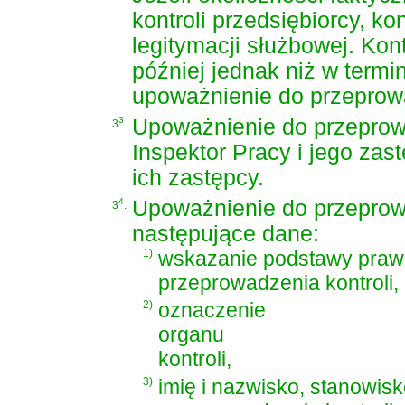
kontroli przedsiębiorcy, k
legitymacji służbowej. Ko
później jednak niż w termin
upoważnienie do przeprowa
3
Upoważnienie do przeprow
3
.
Inspektor Pracy i jego zas
ich zastępcy.
4
Upoważnienie do przeprow
3
.
następujące dane:
1)
wskazanie podstawy praw
przeprowadzenia kontroli,
2)
oznaczenie
organu
kontroli,
3)
imię i nazwisko, stanowi