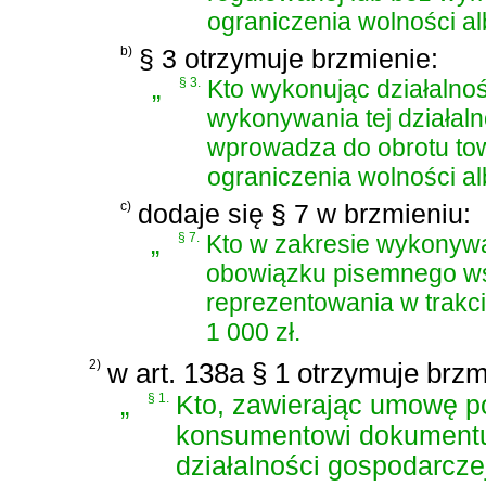
ograniczenia wolności a
b)
§ 3 otrzymuje brzmienie:
„
§ 3.
Kto wykonując działalno
wykonywania tej działal
wprowadza do obrotu to
ograniczenia wolności a
c)
dodaje się § 7 w brzmieniu:
„
§ 7.
Kto w zakresie wykonywa
obowiązku pisemnego ws
reprezentowania w trakci
1 000 zł.
2)
w art. 138a § 1 otrzymuje brzm
„
§ 1.
Kto, zawierając umowę po
konsumentowi dokumentu
działalności gospodarcz