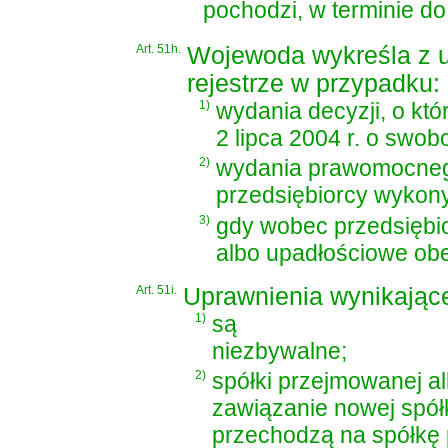
pochodzi, w terminie d
Art. 51h.
Wojewoda wykreśla z u
rejestrze w przypadku:
1)
wydania decyzji, o kt
2 lipca 2004 r. o swob
2)
wydania prawomocneg
przedsiębiorcy wykony
3)
gdy wobec przedsiębi
albo upadłościowe obe
Art. 51i.
Uprawnienia wynikające
1)
są
niezbywalne;
2)
spółki przejmowanej al
zawiązanie nowej spółki
przechodzą na spółkę 