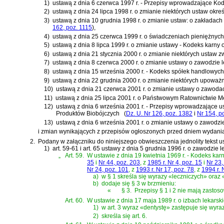
1)
ustawą z dnia 6 czerwca 1997 r. - Przepisy wprowadzające Ko
2)
ustawą z dnia 24 lipca 1998 r. o zmianie niektórych ustaw okr
3)
ustawą z dnia 10 grudnia 1998 r. o zmianie ustaw: o zakładach 
162, poz. 1115
)
,
4)
ustawą z dnia 25 czerwca 1999 r. o świadczeniach pieniężnyc
5)
ustawą z dnia 8 lipca 1999 r. o zmianie ustawy - Kodeks karny
6)
ustawą z dnia 21 stycznia 2000 r. o zmianie niektórych ustaw 
7)
ustawą z dnia 8 czerwca 2000 r. o zmianie ustawy o zawodzie 
8)
ustawą z dnia 15 września 2000 r. - Kodeks spółek handlowych
9)
ustawą z dnia 22 grudnia 2000 r. o zmianie niektórych upowa
10)
ustawą z dnia 21 czerwca 2001 r. o zmianie ustawy o zawodac
11)
ustawą z dnia 25 lipca 2001 r. o Państwowym Ratownictwie 
12)
ustawą z dnia 6 września 2001 r. - Przepisy wprowadzające
Produktów Biobójczych
(
Dz. U. Nr 126, poz. 1382
i
Nr 154, p
13)
ustawą z dnia 6 września 2001 r. o zmianie ustawy o zawodzi
i zmian wynikających z przepisów ogłoszonych przed dniem wydania 
2.
Podany w załączniku do niniejszego obwieszczenia jednolity tekst u
1)
art. 59-61 i art. 65 ustawy z dnia 5 grudnia 1996 r. o zawodzie 
„
Art. 59.
W
ustawie z dnia 19 kwietnia 1969 r. - Kodeks kar
35
i
Nr 44, poz. 203
, z
1985 r. Nr 4, poz. 15
i
Nr 23,
Nr 24, poz. 101
, z
1993 r. Nr 17, poz. 78
, z
1994 r. 
a)
w § 1 skreśla się wyrazy «leczniczych» oraz 
b)
dodaje się § 3 w brzmieniu:
«
§ 3.
Przepisy § 1 i 2 nie mają zasto
Art. 60.
W
ustawie z dnia 17 maja 1989 r. o izbach lekarsk
1)
w art. 3 wyraz «dentystę» zastępuje się wyr
2)
skreśla się art. 6.