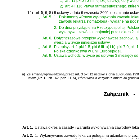
1)
art. 11 pkt 2 i 3 niniejszej ustawy, który wc
2)
art. 4 i 116 Prawa farmaceutycznego, które
14)
art. 5, 6, 8 i 9 ustawy z dnia 6 września 2001 r. o zmianie us
„
Art. 5.
1.
Dokumenty «Prawo wykonywania zawodu lekar
zawodu lekarza stomatologa» wydane na pods
2.
Do dnia przystąpienia Rzeczypospolitej Polskie
wykonywał zawód co najmniej przez okres 2 la
Art. 6.
Dotychczasowe przepisy wykonawcze zachowują moc
wejścia w życie niniejszej ustawy.
„
Art. 8.
Przepisy art. 1 pkt 1-5, pkt 6 lit. a) i b), pkt 7-9, 
Polską członkostwa w Unii Europejskiej.
Art. 9.
Ustawa wchodzi w życie po upływie 3 miesięcy od 
a)
Ze zmianą wprowadzoną przez art. 3 pkt 12 ustawy z dnia 10 grudnia 1998 
ustaw (Dz. U. Nr 162, poz. 1115), która weszła w życie z dniem 30 grudnia
Załącznik
- T
Art. 1.
Ustawa określa zasady i warunki wykonywania zawodów lekarz
Art. 2.
1.
Wykonywanie zawodu lekarza polega na udzielaniu przez 