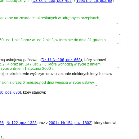
e farmaceutycznym
(
Dz. U. Nr 105, poz. 452
, z
1993 r. Nr 16, poz. 68
i
wadzane na zasadach określonych w odrębnych przepisach,
»
”
st. 1 pkt 3 oraz w ust. 2 pkt 3, w terminie do dnia 31 grudnia
”
;
ormą ustrojową państwa
(
Dz. U. Nr 106, poz. 668
)
, który stanowi:
t. 2 i 4 oraz art. 147 ust. 2 i 3, które wchodzą w życie z dniem
ą w życie z dniem 1 stycznia 2000 r.
”
;
żnej, o szkolnictwie wyższym oraz o zmianie niektórych innych ustaw
ak niż przez 6 miesięcy od dnia wejścia w życie ustawy.
”
;
60, poz. 636
)
, który stanowi:
136
i
Nr 122, poz. 1323
oraz z
2001 r. Nr 154, poz. 1802
)
, który stanowi:
r.,