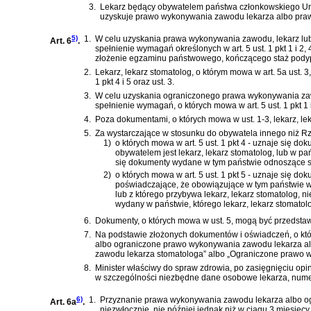
3.
Lekarz będący obywatelem państwa członkowskiego Uni
uzyskuje prawo wykonywania zawodu lekarza albo prawo 
5)
1.
W celu uzyskania prawa wykonywania zawodu, lekarz lub
Art. 6
.
spełnienie wymagań określonych w art. 5 ust. 1 pkt 1 i 2,
złożenie egzaminu państwowego, kończącego staż pod
2.
Lekarz, lekarz stomatolog, o którym mowa w art. 5a ust.
1 pkt 4 i 5 oraz ust. 3.
3.
W celu uzyskania ograniczonego prawa wykonywania zawod
spełnienie wymagań, o których mowa w art. 5 ust. 1 pkt 1 i 2 
4.
Poza dokumentami, o których mowa w ust. 1-3, lekarz, lek
5.
Za wystarczające w stosunku do obywatela innego niż Rz
1)
o których mowa w art. 5 ust. 1 pkt 4 - uznaje się
obywatelem jest lekarz, lekarz stomatolog, lub w 
się dokumenty wydane w tym państwie odnoszące si
2)
o których mowa w art. 5 ust. 1 pkt 5 - uznaje się 
poświadczające, że obowiązujące w tym państwie wy
lub z którego przybywa lekarz, lekarz stomatolog,
wydany w państwie, którego lekarz, lekarz stomatol
6.
Dokumenty, o których mowa w ust. 5, mogą być przedstaw
7.
Na podstawie złożonych dokumentów i oświadczeń, o kt
albo ograniczone prawo wykonywania zawodu lekarza a
zawodu lekarza stomatologa” albo „Ograniczone prawo 
8.
Minister właściwy do spraw zdrowia, po zasięgnięciu op
w szczególności niezbędne dane osobowe lekarza, numer 
6)
1.
Przyznanie prawa wykonywania zawodu lekarza albo o
Art. 6a
.
niezwłocznie, nie później jednak niż w ciągu 3 miesię