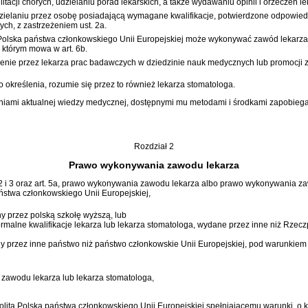
itacji chorych, udzielaniu porad lekarskich, a także wydawaniu opinii i orzeczeń le
elaniu przez osobę posiadającą wymagane kwalifikacje, potwierdzone odpowiedn
ych, z zastrzeżeniem ust. 2a.
lska państwa członkowskiego Unii Europejskiej może wykonywać zawód lekarza sto
którym mowa w art. 6b.
nie przez lekarza prac badawczych w dziedzinie nauk medycznych lub promocji 
o określenia, rozumie się przez to również lekarza stomatologa.
mi aktualnej wiedzy medycznej, dostępnymi mu metodami i środkami zapobiegani
Rozdział 2
Prawo wykonywania zawodu lekarza
 2 i 3 oraz art. 5a, prawo wykonywania zawodu lekarza albo prawo wykonywania za
ństwa członkowskiego Unii Europejskiej,
y przez polską szkołę wyższą, lub
malne kwalifikacje lekarza lub lekarza stomatologa, wydane przez inne niż Rzecz
y przez inne państwo niż państwo członkowskie Unii Europejskiej, pod warunkiem
zawodu lekarza lub lekarza stomatologa,
ta Polska państwa członkowskiego Unii Europejskiej spełniającemu warunki, o k