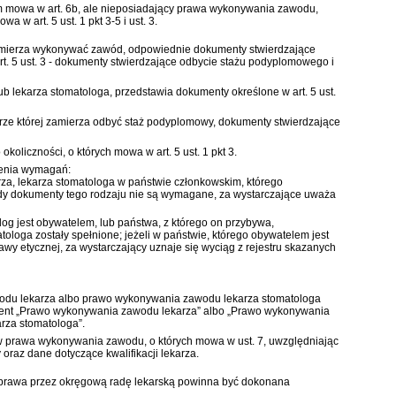
m mowa w art. 6b, ale nieposiadający prawa wykonywania zawodu,
 art. 5 ust. 1 pkt 3-5 i ust. 3.
 zamierza wykonywać zawód, odpowiednie dokumenty stwierdzające
w art. 5 ust. 3 - dokumenty stwierdzające odbycie stażu podyplomowego i
ub lekarza stomatologa, przedstawia dokumenty określone w art. 5 ust.
rze której zamierza odbyć staż podyplomowy, dokumenty stwierdzające
oliczności, o których mowa w art. 5 ust. 1 pkt 3.
ienia wymagań:
rza, lekarza stomatologa w państwie członkowskim, którego
u gdy dokumenty tego rodzaju nie są wymagane, za wystarczające uważa
log jest obywatelem, lub państwa, z którego on przybywa,
loga zostały spełnione; jeżeli w państwie, którego obywatelem jest
wy etycznej, za wystarczający uznaje się wyciąg z rejestru skazanych
wodu lekarza albo prawo wykonywania zawodu lekarza stomatologa
ent „Prawo wykonywania zawodu lekarza” albo „Prawo wykonywania
rza stomatologa”.
tów prawa wykonywania zawodu, o których mowa w ust. 7, uwzględniając
raz dane dotyczące kwalifikacji lekarza.
prawa przez okręgową radę lekarską powinna być dokonana