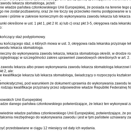
wodu lekarza stomatologa, jeżeli:
e władze państwa członkowskiego Unii Europejskiej, że posiada na terenie tego
rego nie został pozbawiony, oraz że nie toczy się przeciwko niemu postępowanie
mowie i piśmie w zakresie koniecznym do wykonywania zawodu lekarza lub lekarza
unki określone w ust. 1 pkt 1, pkt 2 lit. a) lub c) oraz pkt 3-5, okręgowa rada le
o:
kończący staż podyplomowy.
u kończącego staż, o których mowa w ust. 3, okręgowa rada lekarska przyznaje l
wodu lekarza stomatologa.
nieczny do wykonywania zawodu lekarza, lekarza stomatologa określi, w drodze r
zględniając w szczególności zakres uprawnień zawodowych określonych w art. 2.
 zawodu lekarza albo prawo wykonywania zawodu lekarza stomatologa lekarzowi 
t 2, ale:
walifikacje lekarza lub lekarza stomatologa, świadczący o rozpoczęciu kształcen
,
 Demokratycznej, pod warunkiem że dokument uprawnia do wykonywania zawodu lek
rodzaju kwalifikacje przyznany przez odpowiednie władze Republiki Federalnej N
kowskich Unii Europejskiej
ze danego państwa członkowskiego potwierdzające, że lekarz ten wykonywał zawód
ednie władze państwa członkowskiego Unii Europejskiej, potwierdzające, że po
tałcenia niezbędnego do wykonywania zawodu i jest w tym państwie uznawany z
 być przedstawiane w ciągu 12 miesięcy od daty ich wydania.