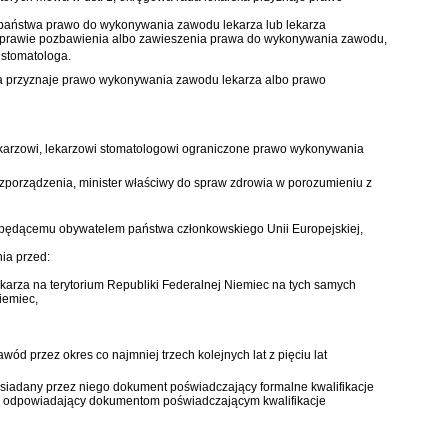
 państwa prawo do wykonywania zawodu lekarza lub lekarza
 w sprawie pozbawienia albo zawieszenia prawa do wykonywania zawodu,
 stomatologa.
karska przyznaje prawo wykonywania zawodu lekarza albo prawo
ekarzowi, lekarzowi stomatologowi ograniczone prawo wykonywania
ozporządzenia, minister właściwy do spraw zdrowia w porozumieniu z
będącemu obywatelem państwa członkowskiego Unii Europejskiej,
ia przed:
arza na terytorium Republiki Federalnej Niemiec na tych samych
iemiec,
 przez okres co najmniej trzech kolejnych lat z pięciu lat
siadany przez niego dokument poświadczający formalne kwalifikacje
a odpowiadający dokumentom poświadczającym kwalifikacje