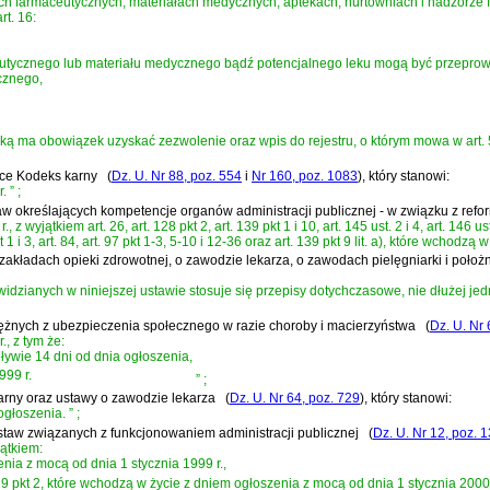
kach farmaceutycznych, materiałach medycznych, aptekach, hurtowniach i nadzorz
rt. 16:
eutycznego lub materiału medycznego bądź potencjalnego leku mogą być przepro
cznego,
 ma obowiązek uzyskać zezwolenie oraz wpis do rejestru, o którym mowa w art. 50 u
ące Kodeks karny
(
Dz. U. Nr 88, poz. 554
i
Nr 160, poz. 1083
)
, który stanowi:
r.
”
;
staw określających kompetencje organów administracji publicznej - w związku z ref
 wyjątkiem art. 26, art. 128 pkt 2, art. 139 pkt 1 i 10, art. 145 ust. 2 i 4, art. 146 us
kt 1 i 3, art. 84, art. 97 pkt 1-3, 5-10 i 12-36 oraz art. 139 pkt 9 lit. a), które wchodz
 o zakładach opieki zdrowotnej, o zawodzie lekarza, o zawodach pielęgniarki i poło
ianych w niniejszej ustawie stosuje się przepisy dotychczasowe, nie dłużej jedn
niężnych z ubezpieczenia społecznego w razie choroby i macierzyństwa
(
Dz. U. Nr 
, z tym że:
pływie 14 dni od dnia ogłoszenia,
999 r.
”
;
 karny oraz ustawy o zawodzie lekarza
(
Dz. U. Nr 64, poz. 729
)
, który stanowi:
ogłoszenia.
”
;
 ustaw związanych z funkcjonowaniem administracji publicznej
(
Dz. U. Nr 12, poz. 
ątkiem:
enia z mocą od dnia 1 stycznia 1999 r.,
 art. 29 pkt 2, które wchodzą w życie z dniem ogłoszenia z mocą od dnia 1 stycznia 2000 