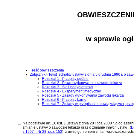
OBWIESZCZENI
w sprawie ogł
Treść obwieszczenia
Załącznik - Tekst jednolity ustawy z dnia 5 grudnia 1996 r. o za
Rozdział 1 - Przepisy ogólne
Rozdział 2 - Prawo wykonywania zawodu lekarza
Rozdział 3 - Staż podyplomowy
Rozdział 4 - Eksperyment medyczny
Rozdział 5 - Zasady wykonywania zawodu lekarza
Rozdział 6 - Przepisy karne
Rozdział 7 - Zmiany w przepisach obowiązujących, prze
1.
Na podstawie
art. 16 ust. 1 ustawy z dnia 20 lipca 2000 r. o ogłas
zmianie ustawy o zawodzie lekarza oraz o zmianie innych ustaw
(
D
z 1997 r. Nr 28, poz. 152
)
, z uwzględnieniem zmian wprowadzonych: