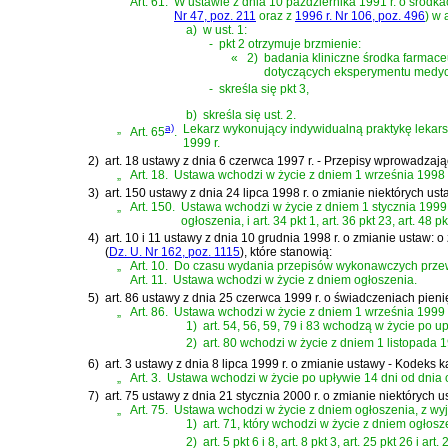
Art. 61.
W
ustawie z dnia 10 października 1991 r. o środ
Nr 47, poz. 211
oraz z
1996 r. Nr 106, poz. 496
)
w a
a)
w ust. 1:
-
pkt 2 otrzymuje brzmienie:
«
2)
badania kliniczne środka farmac
dotyczących eksperymentu medy
-
skreśla się pkt 3,
b)
skreśla się ust. 2.
„
a)
Lekarz wykonujący indywidualną praktykę lekarską
Art. 65
.
1999 r.
2)
art. 18 ustawy z dnia 6 czerwca 1997 r. - Przepisy wprowadzaj
„
Art. 18.
Ustawa wchodzi w życie z dniem 1 września 1998 
3)
art. 150 ustawy z dnia 24 lipca 1998 r. o zmianie niektórych u
„
Art. 150.
Ustawa wchodzi w życie z dniem 1 stycznia 1999 r., z
ogłoszenia, i art. 34 pkt 1, art. 36 pkt 23, art. 48 p
4)
art. 10 i 11 ustawy z dnia 10 grudnia 1998 r. o zmianie ustaw:
(
Dz. U. Nr 162, poz. 1115
)
, które stanowią:
„
Art. 10.
Do czasu wydania przepisów wykonawczych przewidz
Art. 11.
Ustawa wchodzi w życie z dniem ogłoszenia.
5)
art. 86 ustawy z dnia 25 czerwca 1999 r. o świadczeniach pie
„
Art. 86.
Ustawa wchodzi w życie z dniem 1 września 1999 r.
1)
art. 54, 56, 59, 79 i 83 wchodzą w życie po u
2)
art. 80 wchodzi w życie z dniem 1 listopada 1
6)
art. 3 ustawy z dnia 8 lipca 1999 r. o zmianie ustawy - Kodeks
„
Art. 3.
Ustawa wchodzi w życie po upływie 14 dni od dnia 
7)
art. 75 ustawy z dnia 21 stycznia 2000 r. o zmianie niektórych
„
Art. 75.
Ustawa wchodzi w życie z dniem ogłoszenia, z wyj
1)
art. 71, który wchodzi w życie z dniem ogłosz
2)
art. 5 pkt 6 i 8, art. 8 pkt 3, art. 25 pkt 26 i