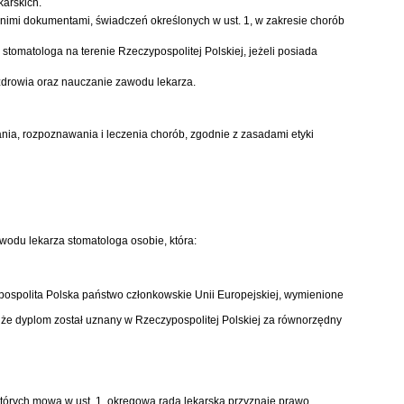
karskich.
imi dokumentami, świadczeń określonych w ust. 1, w zakresie chorób
matologa na terenie Rzeczypospolitej Polskiej, jeżeli posiada
zdrowia oraz nauczanie zawodu lekarza.
a, rozpoznawania i leczenia chorób, zgodnie z zasadami etyki
wodu lekarza stomatologa osobie, która:
pospolita Polska państwo członkowskie Unii Europejskiej, wymienione
 że dyplom został uznany w Rzeczypospolitej Polskiej za równorzędny
tórych mowa w ust. 1, okręgowa rada lekarska przyznaje prawo