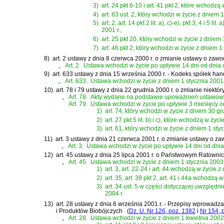
3)
art. 24 pkt 6-10 i art. 41 pkt 2, które wchodzą
4)
art. 63 ust. 2, który wchodzi w życie z dniem 
5)
art. 2, art. 14 pkt 2 lit. a), c)-e), pkt 3, 4 i 5 li
2001 r.,
6)
art. 25 pkt 20, który wchodzi w życie z dniem 
7)
art. 46 pkt 2, który wchodzi w życie z dniem 1
8)
art. 2 ustawy z dnia 8 czerwca 2000 r. o zmianie ustawy o zawo
„
Art. 2.
Ustawa wchodzi w życie po upływie 14 dni od dnia 
9)
art. 633 ustawy z dnia 15 września 2000 r. - Kodeks spółek ha
„
Art. 633.
Ustawa wchodzi w życie z dniem 1 stycznia 2001 
10)
art. 78 i 79 ustawy z dnia 22 grudnia 2000 r. o zmianie ni
„
Art. 78.
Akty wydane na podstawie upoważnień ustawowyc
Art. 79.
Ustawa wchodzi w życie po upływie 3 miesięcy od
1)
art. 74, który wchodzi w życie z dniem 30 gr
2)
art. 27 pkt 5 lit. b) i c), które wchodzą w życ
3)
art. 61, który wchodzi w życie z dniem 1 styc
11)
art. 3 ustawy z dnia 21 czerwca 2001 r. o zmianie ustawy o za
„
Art. 3.
Ustawa wchodzi w życie po upływie 14 dni od dnia o
12)
art. 45 ustawy z dnia 25 lipca 2001 r. o Państwowym Ratown
„
Art. 45.
Ustawa wchodzi w życie z dniem 1 stycznia 2003 r
1)
art. 3, art. 22-24 i art. 44 wchodzą w życie z
2)
art. 35, art. 39 pkt 2, art. 41 i 44a wchodzą 
3)
art. 34 ust. 5 w części dotyczącej uwzględ
2004 r.
13)
art. 28 ustawy z dnia 6 września 2001 r. - Przepisy wprowa
i Produktów Biobójczych
(
Dz. U. Nr 126, poz. 1382
i
Nr 154, 
„
Art. 28.
Ustawa wchodzi w życie z dniem 1 kwietnia 2002 r