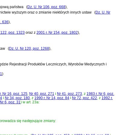
trojową państwa
(
Dz. U. Nr 106, poz. 668
)
,
lnictwie wyższym oraz o zmianie niektórych innych ustaw
(
Dz. U. Nr
z. 636
)
,
 122, poz. 1323
oraz z
2001 r. Nr 154, poz. 1802
)
,
taw
(
Dz. U. Nr 120, poz. 1268
)
,
ędzie Rejestracji Produktów Leczniczych, Wyrobów Medycznych i
01
)
r. Nr 16, poz. 125
,
Nr 40, poz. 271
i
Nr 41, poz. 273
, z
1983 r. Nr 6, poz.
54
i
Nr 34, poz. 180
, z
1990 r. Nr 14, poz. 84
i
Nr 72, poz. 422
, z
1992 r.
 Nr 6, poz. 31
)
w art. 23a:
rowadza się następujące zmiany: