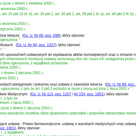
 w życie z dniem 1 kwietnia 2000 r.,
1 września 2000 r.,
t. a), art. 15 pkt 10 lit. d), art. 26 pkt 1, art. 30 pkt 1, art. 39 pkt 1 lit. a), art. 40 pkt 2 l
1 września 2001 r.,
 stycznia 2003 r.
dzie lekarza
(
Dz. U. Nr 60, poz. 698
)
, który stanowi:
ogłoszenia.
”
;
ndlowych
(
Dz. U. Nr 94, poz. 1037
)
, który stanowi:
r.
”
;
ektórych upoważnień ustawowych do wydawania aktów normatywnych oraz o zmianie n
h zmienianych niniejszą ustawą zachowują moc do czasu ich zastąpienia przez a
 dnia ogłoszenia, z wyjątkiem przepisów:
udnia 2000 r.,
ie z dniem 1 stycznia 2001 r.,
znia 2001 r.
wodach pielęgniarki i położnej oraz ustawy o zawodzie lekarza
(
Dz. U. Nr 89, poz.
głoszenia, z tym że art. 2 pkt 2 wchodzi w życie z mocą od dnia 1 lipca 2001 r.
”
;
ictwie Medycznym
(
Dz. U. Nr 113, poz. 1207
i
Nr 154, poz. 1801
)
, który stanowi:
., z tym że:
 dniem 1 lipca 2002 r.,
w życie z dniem 1 stycznia 2002 r.,
nienia wysokości środków, które dysponenci jednostek i zespołów ratownictwa medy
dzające ustawę - Prawo farmaceutyczne, ustawę o wyrobach medycznych oraz usta
poz. 1801
)
, który stanowi:
., z wyjątkiem: