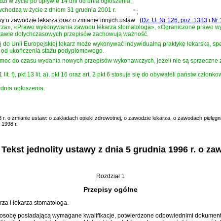
hodzi w życie po upływie 14 dni od dnia ogłoszenia,
 wchodzą w życie z dniem 31 grudnia 2001 r.
”
;
tawy o zawodzie lekarza oraz o zmianie innych ustaw
(
Dz. U. Nr 126, poz. 1383
i
Nr 
za», «Prawo wykonywania zawodu lekarza stomatologa», «Ograniczone prawo w
tawie dotychczasowych przepisów zachowują ważność.
j do Unii Europejskiej lekarz może wykonywać indywidualną praktykę lekarską, spec
t od ukończenia stażu podyplomowego.
 do czasu wydania nowych przepisów wykonawczych, jeżeli nie są sprzeczne z nin
pkt 11 lit. f), pkt 13 lit. a), pkt 16 oraz art. 2 pkt 6 stosuje się do obywateli państw 
dnia ogłoszenia.
r. o zmianie ustaw: o zakładach opieki zdrowotnej, o zawodzie lekarza, o zawodach pielęgni
 1998 r.
ekst jednolity ustawy z dnia 5 grudnia 1996 r. o za
Rozdział 1
Przepisy ogólne
a i lekarza stomatologa.
osobę posiadającą wymagane kwalifikacje, potwierdzone odpowiednimi dokumenta