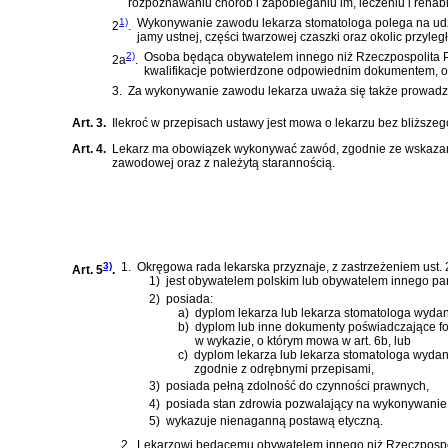
rozpoznawaniu chorób i zapobieganiu im, leczeniu i rehabil
1)
Wykonywanie zawodu lekarza stomatologa polega na udzi
2
.
jamy ustnej, części twarzowej czaszki oraz okolic przyległ
2)
Osoba będąca obywatelem innego niż Rzeczpospolita Po
2a
.
kwalifikacje potwierdzone odpowiednim dokumentem, o 
3.
Za wykonywanie zawodu lekarza uważa się także prowadze
Art. 3.
Ilekroć w przepisach ustawy jest mowa o lekarzu bez bliższeg
Art. 4.
Lekarz ma obowiązek wykonywać zawód, zgodnie ze wskazania
zawodowej oraz z należytą starannością.
3)
1.
Okręgowa rada lekarska przyznaje, z zastrzeżeniem ust.
Art. 5
.
1)
jest obywatelem polskim lub obywatelem innego pa
2)
posiada:
a)
dyplom lekarza lub lekarza stomatologa wydan
b)
dyplom lub inne dokumenty poświadczające for
w wykazie, o którym mowa w art. 6b, lub
c)
dyplom lekarza lub lekarza stomatologa wydan
zgodnie z odrębnymi przepisami,
3)
posiada pełną zdolność do czynności prawnych,
4)
posiada stan zdrowia pozwalający na wykonywanie 
5)
wykazuje nienaganną postawą etyczną.
2.
Lekarzowi będącemu obywatelem innego niż Rzeczpospoli