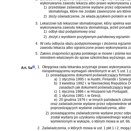
wykonywania zawodu lekarza albo prawo wykonywania za
1)
przedstawi zaświadczenie wydane przez odpowiedni
stomatologa, które nie zostało zawieszone ani któ
2)
złoży oświadczenie, że włada językiem polskim w 
3.
Lekarzowi lub lekarzowi stomatologowi, który spełnia war
wykonywania zawodu lekarza stomatologa, jeżeli ponadt
1)
odbył staż podyplomowy oraz
2)
złożył z wynikiem pozytywnym państwowy egzamin 
4.
W celu odbycia stażu podyplomowego i złożenia egzamin
zawodu lekarza albo ograniczone prawo wykonywania za
5.
Zakres znajomości języka polskiego w mowie i piśmie ko
ministrem właściwym do spraw szkolnictwa wyższego, uw
4)
1.
Okręgowa rada lekarska przyznaje prawo wykonywania
Art. 5a
.
niespełniającemu wymagań określonych w art. 5 ust. 1 pk
1)
posiadającemu dokument poświadczający formalne k
a)
1 stycznia 1995 r. w Austrii, Finlandii i Szwecji
b)
3 kwietnia 1992 r. w Niemieckiej Republice
zasadach jak dokument poświadczający tego 
c)
1 stycznia 1986 r. w Hiszpanii lub Portugalii,
d)
1 stycznia 1981 r. w Grecji,
e)
20 grudnia 1976 r. w innych państwach człon
oraz zaświadczenie wydane przez odpowiednie wład
poprzedzających wydanie zaświadczenia, albo
2)
posiadającemu zaświadczenie wydane przez odpowi
został wydany po uzyskaniu odpowiedniego wyksz
wymienionym w wykazie, o którym mowa w art. 6b.
2.
Zaświadczenia, o których mowa w ust. 1 pkt 1 i 2, mogą