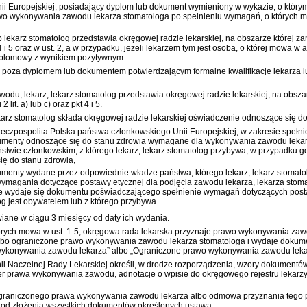
i Europejskiej, posiadający dyplom lub dokument wymieniony w wykazie, o który
wykonywania zawodu lekarza stomatologa po spełnieniu wymagań, o których mowa w
 lekarz stomatolog przedstawia okręgowej radzie lekarskiej, na obszarze której
 4 i 5 oraz w ust. 2, a w przypadku, jeżeli lekarzem tym jest osoba, o której mowa 
yplomowy z wynikiem pozytywnym.
 3, poza dyplomem lub dokumentem potwierdzającym formalne kwalifikacje lekarza l
u, lekarz, lekarz stomatolog przedstawia okręgowej radzie lekarskiej, na obsza
lit. a) lub c) oraz pkt 4 i 5.
arz stomatolog składa okręgowej radzie lekarskiej oświadczenie odnoszące się do ok
eczpospolita Polska państwa członkowskiego Unii Europejskiej, w zakresie spełn
 dokumenty odnoszące się do stanu zdrowia wymagane dla wykonywania zawodu leka
państwie członkowskim, z którego lekarz, lekarz stomatolog przybywa; w przypadk
ę do stanu zdrowia,
dokumenty wydane przez odpowiednie władze państwa, którego lekarz, lekarz stomato
magania dotyczące postawy etycznej dla podjęcia zawodu lekarza, lekarza stomato
 nie wydaje się dokumentu poświadczającego spełnienie wymagań dotyczących posta
og jest obywatelem lub z którego przybywa.
iane w ciągu 3 miesięcy od daty ich wydania.
órych mowa w ust. 1-5, okręgowa rada lekarska przyznaje prawo wykonywania za
lbo ograniczone prawo wykonywania zawodu lekarza stomatologa i wydaje dokum
wykonywania zawodu lekarza” albo „Ograniczone prawo wykonywania zawodu leka
inii Naczelnej Rady Lekarskiej określi, w drodze rozporządzenia, wzory dokumen
prawa wykonywania zawodu, adnotacje o wpisie do okręgowego rejestru lekarzy o
graniczonego prawa wykonywania zawodu lekarza albo odmowa przyznania tego 
cy od złożenia wszystkich dokumentów określonych ustawą.