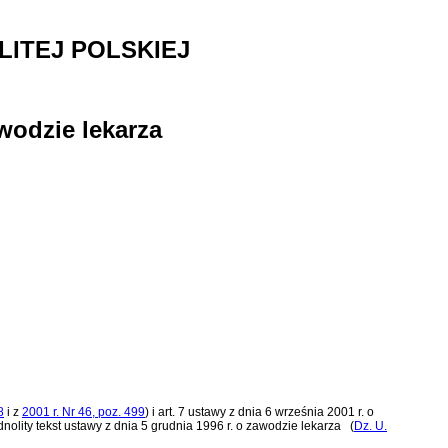
ITEJ POLSKIEJ
wodzie lekarza
8
i z
2001 r. Nr 46, poz. 499
)
i
art. 7 ustawy z dnia 6 września 2001 r. o
nolity tekst
ustawy z dnia 5 grudnia 1996 r. o zawodzie lekarza
(
Dz. U.