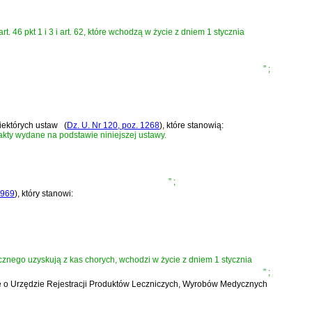
it. b), art. 46 pkt 1 i 3 i art. 62, które wchodzą w życie z dniem 1 stycznia
”
;
iektórych ustaw
(
Dz. U. Nr 120, poz. 1268
)
, które stanowią:
kty wydane na podstawie niniejszej ustawy.
”
;
 969
)
, który stanowi:
cznego uzyskują z kas chorych, wchodzi w życie z dniem 1 stycznia
”
;
wę o Urzędzie Rejestracji Produktów Leczniczych, Wyrobów Medycznych