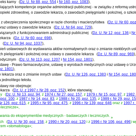
deks karny
(
Dz. U. Nr 88, poz. 554
i
Nr 160, poz. 1083
)
,
eślających kompetencje organów administracji publicznej - w związku z reformą us
opieki zdrowotnej, o zawodzie lekarza, o zawodach pielęgniarki i położnej, o szko
h z ubezpieczenia społecznego w razie choroby i macierzyństwa
(
Dz. U. Nr 60, po
 oraz ustawy o zawodzie lekarza
(
Dz. U. Nr 64, poz. 729
)
,
związanych z funkcjonowaniem administracji publicznej
(
Dz. U. Nr 12, poz. 136
i
Nr
lekarza
(
Dz. U. Nr 60, poz. 698
)
,
(
Dz. U. Nr 94, poz. 1037
)
,
żnień ustawowych do wydawania aktów normatywnych oraz o zmianie niektórych us
h pielęgniarki i położnej oraz ustawy o zawodzie lekarza
(
Dz. U. Nr 89, poz. 969
)
,
Medycznym
(
Dz. U. Nr 113, poz. 1207
i
Nr 154, poz. 1801
)
,
 ustawę - Prawo farmaceutyczne, ustawę o wyrobach medycznych oraz ustawę o Urz
oz. 1801
)
,
e lekarza oraz o zmianie innych ustaw
(
Dz. U. Nr 126, poz. 1383
i
Nr 154, poz. 18
jednolitego tekstu.
stawy nie obejmuje:
lekarza
(
Dz. U. z 1997 r. Nr 28, poz. 152
)
, które stanowią:
ny
(
Dz. U. Nr 13, poz. 94
, z
1974 r. Nr 27, poz. 157
, z
1979 r. Nr 15, poz. 97
, z
1982 
 poz. 100
, z
1987 r. Nr 14, poz. 83
, z
1988 r. Nr 20, poz. 135
, z
1989 r. Nr 29, poz. 1
Nr 126, poz. 615
, z
1995 r. Nr 95, poz. 475
, z
1996 r. Nr 139, poz. 646
oraz z
1997 r.
«lecznicze»,
sowania do eksperymentów medycznych - badawczych i leczniczych.
»
ich
(
Dz. U. Nr 30, poz. 158
, z
1990 r. Nr 20, poz. 120
i z
1996 r. Nr 106, poz. 496
)
wp
azem «stomatologa»;