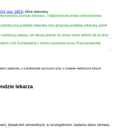
154, poz. 1801
)
, które stanowią:
ykonywania zawodu lekarza», «Ograniczone prawo wykonywania
jalistyczną praktykę lekarską oraz grupową praktykę lekarską, jeżeli
iejszą ustawą, nie dłużej jednak niż przez okres dwóch lat od dnia
”
członkowskich Unii Europejskiej z dniem uzyskania przez Rzeczpospolitą
”
arki i położnej, o szkolnictwie wyższym oraz o zmianie niektórych innych
wodzie lekarza
mi, świadczeń zdrowotnych, w szczególności: badaniu stanu zdrowia,