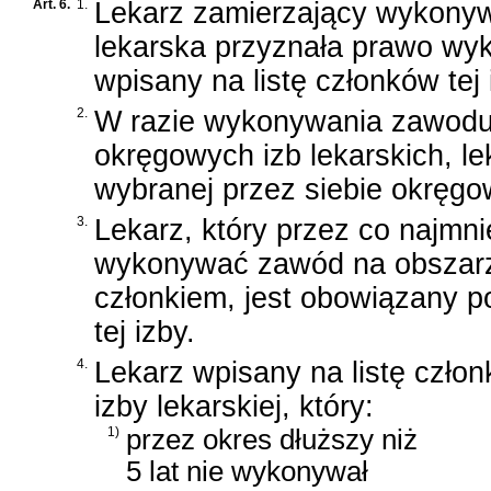
Art. 6.
1.
Lekarz zamierzający wykony
lekarska przyznała prawo wy
wpisany na listę członków tej 
2.
W razie wykonywania zawodu 
okręgowych izb lekarskich, le
wybranej przez siebie okręgowe
3.
Lekarz, który przez co najmn
wykonywać zawód na obszarze 
członkiem, jest obowiązany 
tej izby.
4.
Lekarz wpisany na listę czło
izby lekarskiej, który:
1)
przez okres dłuższy niż
5 lat nie wykonywał