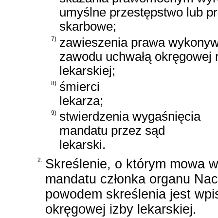
umyślne przestępstwo lub p
skarbowe;
7)
zawieszenia prawa wykonyw
zawodu uchwałą okręgowej 
lekarskiej;
8)
śmierci
lekarza;
9)
stwierdzenia wygaśnięcia
mandatu przez sąd
lekarski.
2.
Skreślenie, o którym mowa w 
mandatu członka organu Nacz
powodem skreślenia jest wpis
okręgowej izby lekarskiej.