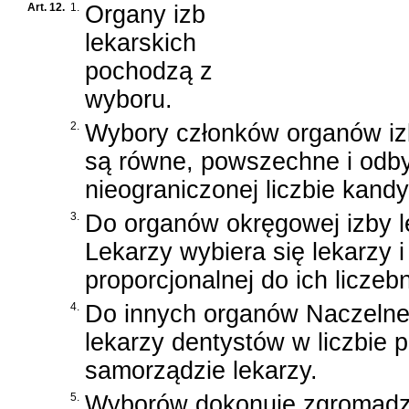
Art. 12.
1.
Organy izb
lekarskich
pochodzą z
wyboru.
2.
Wybory członków organów izb
są równe, powszechne i odby
nieograniczonej liczbie kand
3.
Do organów okręgowej izby le
Lekarzy wybiera się lekarzy i
proporcjonalnej do ich liczebn
4.
Do innych organów Naczelnej 
lekarzy dentystów w liczbie p
samorządzie lekarzy.
5.
Wyborów dokonuje zgromadze