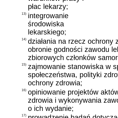
płac lekarzy;
13)
integrowanie
środowiska
lekarskiego;
14)
działania na rzecz ochrony
obronie godności zawodu lek
zbiorowych członków samor
15)
zajmowanie stanowiska w s
społeczeństwa, polityki zdr
ochrony zdrowia;
16)
opiniowanie projektów akt
zdrowia i wykonywania zaw
o ich wydanie;
17)
prowadzenie badań dotycz