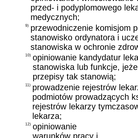
przed- i podyplomowego lek
medycznych;
9)
przewodniczenie komisjom 
stanowisko ordynatora i ucz
stanowiska w ochronie zdrowi
10)
opiniowanie kandydatur lek
stanowiska lub funkcje, jeże
przepisy tak stanowią;
11)
prowadzenie rejestrów lekarz
podmiotów prowadzących ks
rejestrów lekarzy tymczaso
lekarza;
12)
opiniowanie
warunków pracy i