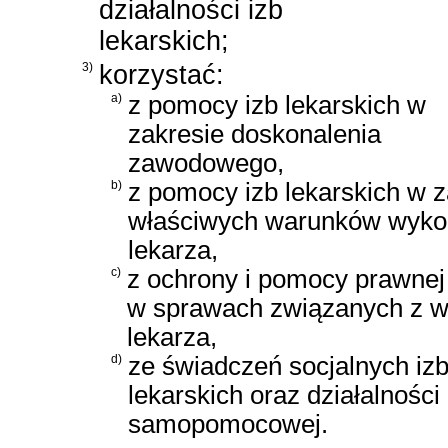
działalności izb
lekarskich;
3)
korzystać:
a)
z pomocy izb lekarskich w
zakresie doskonalenia
zawodowego,
b)
z pomocy izb lekarskich w 
właściwych warunków wyk
lekarza,
c)
z ochrony i pomocy prawnej
w sprawach związanych z 
lekarza,
d)
ze świadczeń socjalnych iz
lekarskich oraz działalności
samopomocowej.