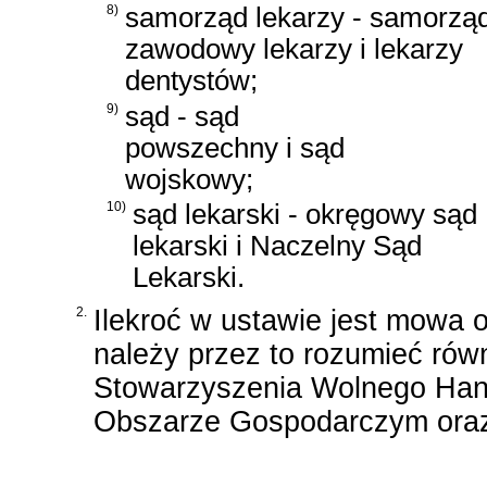
8)
samorząd lekarzy - samorzą
zawodowy lekarzy i lekarzy
dentystów;
9)
sąd - sąd
powszechny i sąd
wojskowy;
10)
sąd lekarski - okręgowy sąd
lekarski i Naczelny Sąd
Lekarski.
2.
Ilekroć w ustawie jest mowa 
należy przez to rozumieć rów
Stowarzyszenia Wolnego Hand
Obszarze Gospodarczym oraz