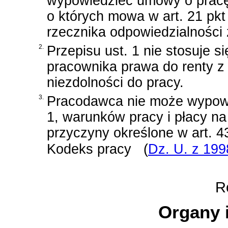
wypowiedzieć umowy o pracę
o których mowa w art. 21 pkt 
rzecznika odpowiedzialności
2.
Przepisu ust. 1 nie stosuje s
pracownika prawa do renty z t
niezdolności do pracy.
3.
Pracodawca nie może wypowi
1, warunków pracy i płacy na
przyczyny określone w
art. 
Kodeks pracy
(
Dz. U. z 1998
Ro
Organy i