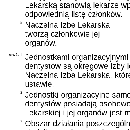
Lekarską stanowią lekarze wp
odpowiednią listę członków.
5.
Naczelną Izbę Lekarską
tworzą członkowie jej
organów.
Art. 3.
1.
Jednostkami organizacyjnymi
dentystów są okręgowe izby l
Naczelna Izba Lekarska, któr
ustawie.
2.
Jednostki organizacyjne sam
dentystów posiadają osobowo
Lekarskiej i jej organów jest
3.
Obszar działania poszczególny