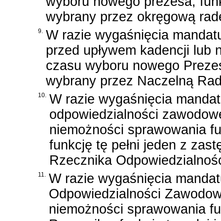
wyboru nowego prezesa, funk
wybrany przez okręgową radę
9.
W razie wygaśnięcia mandatu
przed upływem kadencji lub 
czasu wyboru nowego Prezesa
wybrany przez Naczelną Rad
10.
W razie wygaśnięcia mandat
odpowiedzialności zawodowe
niemożności sprawowania fu
funkcję tę pełni jeden z z
Rzecznika Odpowiedzialnoś
11.
W razie wygaśnięcia manda
Odpowiedzialności Zawodowe
niemożności sprawowania fu