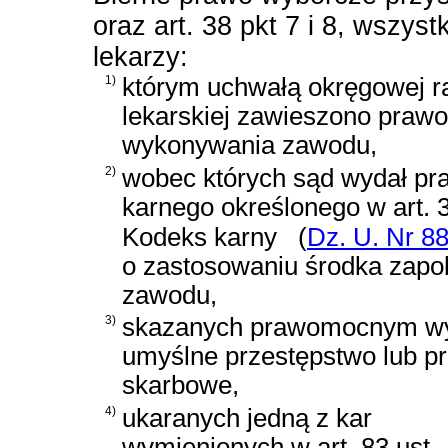
oraz art. 38 pkt 7 i 8, wszys
lekarzy:
1)
którym uchwałą okręgowej r
lekarskiej zawieszono prawo
wykonywania zawodu,
2)
wobec których sąd wydał pr
karnego określonego w
art.
Kodeks karny
(
Dz. U. Nr 88
o zastosowaniu środka zap
zawodu,
3)
skazanych prawomocnym wy
umyślne przestępstwo lub p
skarbowe,
4)
ukaranych jedną z kar
wymienionych w art. 83 ust.