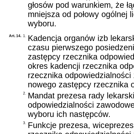
głosów pod warunkiem, że łą
mniejsza od połowy ogólnej l
wyboru.
Art. 14.
1.
Kadencja organów izb lekarski
czasu pierwszego posiedzen
zastępcy rzecznika odpowied
okres kadencji rzecznika od
rzecznika odpowiedzialności
nowego zastępcy rzecznika 
2.
Mandat prezesa rady lekarski
odpowiedzialności zawodowe
wyboru ich następców.
3.
Funkcje prezesa, wiceprezesa