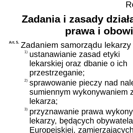
Ro
Zadania i zasady dział
prawa i obowi
Art. 5.
Zadaniem samorządu lekarzy j
1)
ustanawianie zasad etyki
lekarskiej oraz dbanie o ich
przestrzeganie;
2)
sprawowanie pieczy nad nal
sumiennym wykonywaniem 
lekarza;
3)
przyznawanie prawa wykonyw
lekarzy, będących obywatel
Europejskiej, zamierzającyc