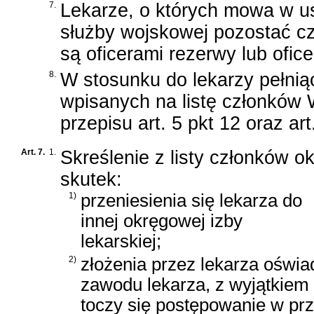
7.
Lekarze, o których mowa w u
służby wojskowej pozostać cz
są oficerami rezerwy lub ofic
8.
W stosunku do lekarzy pełni
wpisanych na listę członków W
przepisu art. 5 pkt 12 oraz art
Art. 7.
1.
Skreślenie z listy członków o
skutek:
1)
przeniesienia się lekarza do
innej okręgowej izby
lekarskiej;
2)
złożenia przez lekarza oświ
zawodu lekarza, z wyjątkiem
toczy się postępowanie w pr