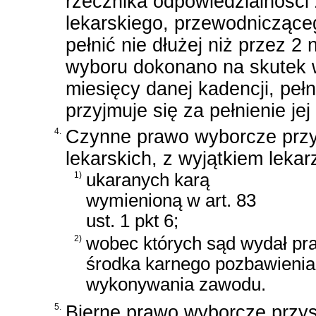
rzecznika odpowiedzialnośc
lekarskiego, przewodniczące
pełnić nie dłużej niż przez 2
wyboru dokonano na skutek 
miesięcy danej kadencji, pełn
przyjmuje się za pełnienie je
4.
Czynne prawo wyborcze przy
lekarskich, z wyjątkiem lekar
1)
ukaranych karą
wymienioną w art. 83
ust. 1 pkt 6;
2)
wobec których sąd wydał p
środka karnego pozbawienia
wykonywania zawodu.
5.
Bierne prawo wyborcze przysł