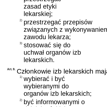
zasad etyki
lekarskiej;
2)
przestrzegać przepisów
związanych z wykonywanie
zawodu lekarza;
3)
stosować się do
uchwał organów izb
lekarskich.
Art. 9.
Członkowie izb lekarskich ma
1)
wybierać i być
wybieranymi do
organów izb lekarskich;
2)
być informowanymi o