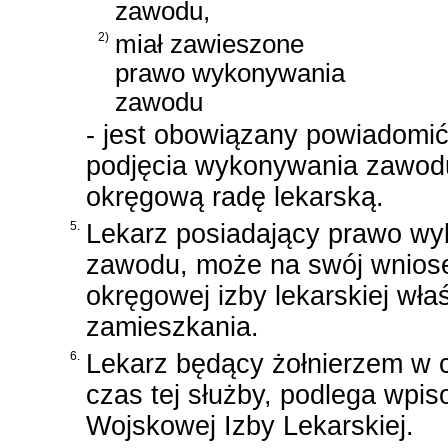
zawodu,
2)
miał zawieszone
prawo wykonywania
zawodu
- jest obowiązany powiadomić
podjęcia wykonywania zawod
okręgową radę lekarską.
5.
Lekarz posiadający prawo wy
zawodu, może na swój wniose
okręgowej izby lekarskiej wła
zamieszkania.
6.
Lekarz będący żołnierzem w c
czas tej służby, podlega wpis
Wojskowej Izby Lekarskiej.