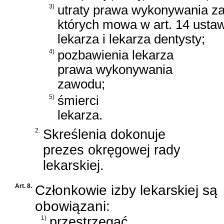
3)
utraty prawa wykonywania zaw
których mowa w
art. 14 usta
lekarza i lekarza dentysty;
4)
pozbawienia lekarza
prawa wykonywania
zawodu;
5)
śmierci
lekarza.
2.
Skreślenia dokonuje
prezes okręgowej rady
lekarskiej.
Art. 8.
Członkowie izby lekarskiej są
obowiązani:
1)
przestrzegać