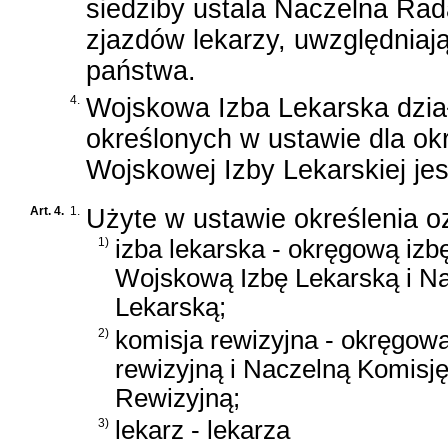
siedziby ustala Naczelna Ra
zjazdów lekarzy, uwzględniają
państwa.
4.
Wojskowa Izba Lekarska dzia
określonych w ustawie dla okr
Wojskowej Izby Lekarskiej je
Art. 4.
1.
Użyte w ustawie określenia o
1)
izba lekarska - okręgową izb
Wojskową Izbę Lekarską i Na
Lekarską;
2)
komisja rewizyjna - okręgow
rewizyjną i Naczelną Komisj
Rewizyjną;
3)
lekarz - lekarza