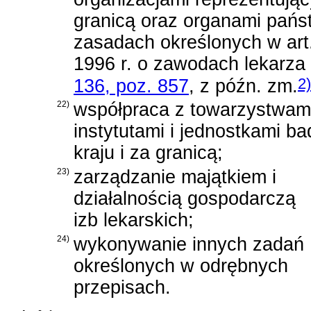
granicą oraz organami państ
zasadach określonych w
ar
1996 r. o zawodach lekarza 
2)
136, poz. 857
, z późn. zm.
22)
współpraca z towarzystwami
instytutami i jednostkami 
kraju i za granicą;
23)
zarządzanie majątkiem i
działalnością gospodarczą
izb lekarskich;
24)
wykonywanie innych zadań
określonych w odrębnych
przepisach.