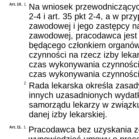
Art. 10.
1.
Na wniosek przewodniczących
2-4 i art. 35 pkt 2-4, a w pr
zawodowej i jego zastępcy n
zawodowej, pracodawca jest
będącego członkiem organów 
czynności na rzecz izby leka
czas wykonywania czynności c
czas wykonywania czynności n
2.
Rada lekarska określa zasady
innych uzasadnionych wydat
samorządu lekarzy w związk
danej izby lekarskiej.
Art. 11.
1.
Pracodawca bez uzyskania zg