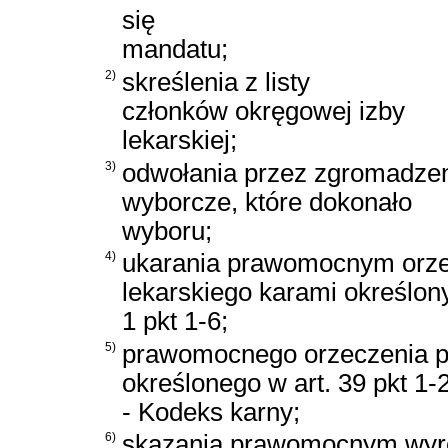
się
mandatu;
2)
skreślenia z listy
członków okręgowej izby
lekarskiej;
3)
odwołania przez zgromadze
wyborcze, które dokonało
wyboru;
4)
ukarania prawomocnym orz
lekarskiego karami określony
1 pkt 1-6;
5)
prawomocnego orzeczenia p
określonego w
art. 39 pkt 1
- Kodeks karny
;
6)
skazania prawomocnym wyr