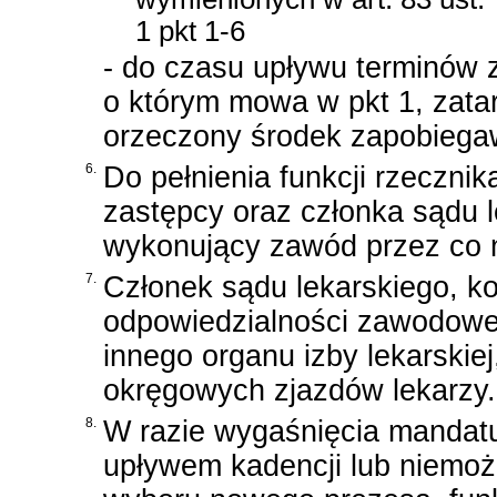
1 pkt 1-6
- do czasu upływu terminów
o którym mowa w pkt 1, zatarc
orzeczony środek zapobiega
6.
Do pełnienia funkcji rzeczni
zastępcy oraz członka sądu 
wykonujący zawód przez co na
7.
Członek sądu lekarskiego, kom
odpowiedzialności zawodowej
innego organu izby lekarskie
okręgowych zjazdów lekarzy.
8.
W razie wygaśnięcia mandatu
upływem kadencji lub niemoż