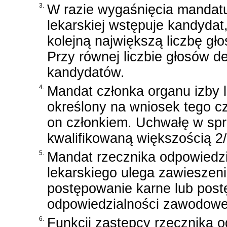
3.
W razie wygaśnięcia mandatu
lekarskiej wstępuje kandydat
kolejną największą liczbę gło
Przy równej liczbie głosów d
kandydatów.
4.
Mandat członka organu izby 
określony na wniosek tego czł
on członkiem. Uchwałę w sp
kwalifikowaną większością 2
5.
Mandat rzecznika odpowiedzi
lekarskiego ulega zawieszeni
postępowanie karne lub pos
odpowiedzialności zawodowe
6.
Funkcji zastępcy rzecznika 