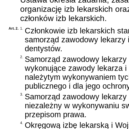
organizację izb lekarskich ora
członków izb lekarskich.
Art. 2.
1.
Członkowie izb lekarskich st
samorząd zawodowy lekarzy i
dentystów.
2.
Samorząd zawodowy lekarzy i
wykonujące zawody lekarza i 
należytym wykonywaniem tyc
publicznego i dla jego ochrony
3.
Samorząd zawodowy lekarzy i 
niezależny w wykonywaniu swo
przepisom prawa.
4.
Okręgową izbę lekarską i Wo