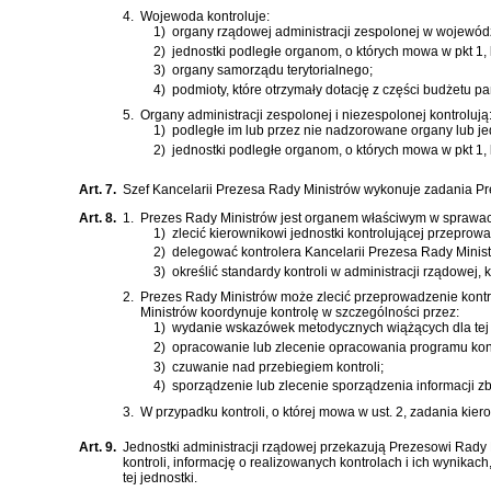
4.
Wojewoda kontroluje:
1)
organy rządowej administracji zespolonej w wojewód
2)
jednostki podległe organom, o których mowa w pkt 1,
3)
organy samorządu terytorialnego;
4)
podmioty, które otrzymały dotację z części budżetu p
5.
Organy administracji zespolonej i niezespolonej kontrolują
1)
podległe im lub przez nie nadzorowane organy lub je
2)
jednostki podległe organom, o których mowa w pkt 1,
Art. 7.
Szef Kancelarii Prezesa Rady Ministrów wykonuje zadania Pr
Art. 8.
1.
Prezes Rady Ministrów jest organem właściwym w sprawach
1)
zlecić kierownikowi jednostki kontrolującej przeprow
2)
delegować kontrolera Kancelarii Prezesa Rady Ministr
3)
określić standardy kontroli w administracji rządowej, 
2.
Prezes Rady Ministrów może zlecić przeprowadzenie kontro
Ministrów koordynuje kontrolę w szczególności przez:
1)
wydanie wskazówek metodycznych wiążących dla tej k
2)
opracowanie lub zlecenie opracowania programu kont
3)
czuwanie nad przebiegiem kontroli;
4)
sporządzenie lub zlecenie sporządzenia informacji zb
3.
W przypadku kontroli, o której mowa w ust. 2, zadania kie
Art. 9.
Jednostki administracji rządowej przekazują Prezesowi Rady M
kontroli, informację o realizowanych kontrolach i ich wynikac
tej jednostki.