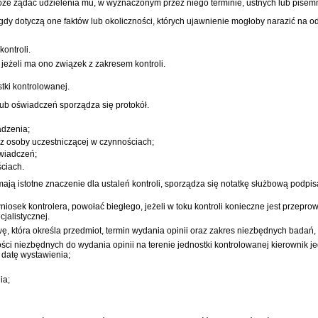
że żądać udzielenia mu, w wyznaczonym przez niego terminie, ustnych lub pisem
dy dotyczą one faktów lub okoliczności, których ujawnienie mogłoby narazić na
ontroli.
jeżeli ma ono związek z zakresem kontroli.
ki kontrolowanej.
lub oświadczeń sporządza się protokół.
adzenia;
az osoby uczestniczącej w czynnościach;
świadczeń;
ściach.
mają istotne znaczenie dla ustaleń kontroli, sporządza się notatkę służbową podpis
wniosek kontrolera, powołać biegłego, jeżeli w toku kontroli konieczne jest prze
jalistycznej.
wę, która określa przedmiot, termin wydania opinii oraz zakres niezbędnych badań
ci niezbędnych do wydania opinii na terenie jednostki kontrolowanej kierownik j
datę wystawienia;
ia;