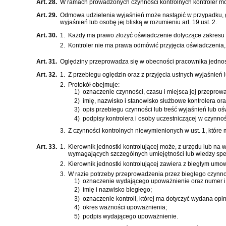
Art. 28.
W ramach prowadzonych czynności kontrolnych kontroler mo
Art. 29.
Odmowa udzielenia wyjaśnień może nastąpić w przypadku, g
wyjaśnień lub osobę jej bliską w rozumieniu art. 19 ust. 2.
Art. 30.
1.
Każdy ma prawo złożyć oświadczenie dotyczące zakresu k
2.
Kontroler nie ma prawa odmówić przyjęcia oświadczenia, 
Art. 31.
Oględziny przeprowadza się w obecności pracownika jednost
Art. 32.
1.
Z przebiegu oględzin oraz z przyjęcia ustnych wyjaśnień 
2.
Protokół obejmuje:
1)
oznaczenie czynności, czasu i miejsca jej przeprow
2)
imię, nazwisko i stanowisko służbowe kontrolera or
3)
opis przebiegu czynności lub treść wyjaśnień lub o
4)
podpisy kontrolera i osoby uczestniczącej w czynno
3.
Z czynności kontrolnych niewymienionych w ust. 1, które 
Art. 33.
1.
Kierownik jednostki kontrolującej może, z urzędu lub na 
wymagających szczególnych umiejętności lub wiedzy spec
2.
Kierownik jednostki kontrolującej zawiera z biegłym umo
3.
W razie potrzeby przeprowadzenia przez biegłego czynnoś
1)
oznaczenie wydającego upoważnienie oraz numer i 
2)
imię i nazwisko biegłego;
3)
oznaczenie kontroli, której ma dotyczyć wydana opin
4)
okres ważności upoważnienia;
5)
podpis wydającego upoważnienie.