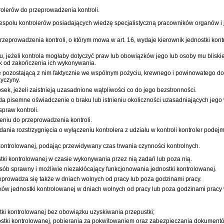
rolerów do przeprowadzenia kontroli.
 zespołu kontrolerów posiadających wiedzę specjalistyczną pracowników organów 
eprowadzenia kontroli, o którym mowa w art. 16, wydaje kierownik jednostki kontr
u, jeżeli kontrola mogłaby dotyczyć praw lub obowiązków jego lub osoby mu bliskiej
ok od zakończenia ich wykonywania.
ę pozostającą z nim faktycznie we wspólnym pożyciu, krewnego i powinowatego do 
zyczyny.
sek, jeżeli zaistnieją uzasadnione wątpliwości co do jego bezstronności.
a pisemne oświadczenie o braku lub istnieniu okoliczności uzasadniających jego w
spraw kontroli.
eniu do przeprowadzenia kontroli.
nia rozstrzygnięcia o wyłączeniu kontrolera z udziału w kontroli kontroler podejm
kontrolowanej, podając przewidywany czas trwania czynności kontrolnych.
tki kontrolowanej w czasie wykonywania przez nią zadań lub poza nią.
b sprawny i możliwie niezakłócający funkcjonowania jednostki kontrolowanej.
eprowadza się także w dniach wolnych od pracy lub poza godzinami pracy.
ów jednostki kontrolowanej w dniach wolnych od pracy lub poza godzinami pracy
tki kontrolowanej bez obowiązku uzyskiwania przepustki;
stki kontrolowanej, pobierania za pokwitowaniem oraz zabezpieczania dokument