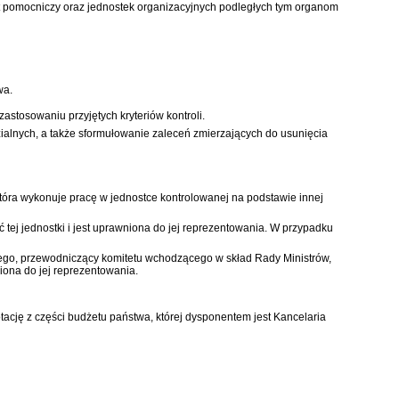
rat pomocniczy oraz jednostek organizacyjnych podległych tym organom
wa.
astosowaniu przyjętych kryteriów kontroli.
zialnych, a także sformułowanie zaleceń zmierzających do usunięcia
tóra wykonuje pracę w jednostce kontrolowanej na podstawie innej
ć tej jednostki i jest uprawniona do jej reprezentowania. W przypadku
alnego, przewodniczący komitetu wchodzącego w skład Rady Ministrów,
niona do jej reprezentowania.
tację z części budżetu państwa, której dysponentem jest Kancelaria