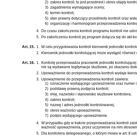
2)
zakres kontroli, to jest przedmiot i okres objęty kontro
3)
zagadnienia wymagające oceny;
4)
termin kontroli;
5)
stan prawny dotyczący przedmiotu kontroli oraz wsk
6)
organizację i harmonogram przeprowadzenia kontrol
4.
Do czasu zakończenia kontroli programu kontroli nie udos
5.
Po zakończeniu kontroli jej program dołącza się do akt kon
Art. 15.
1.
W celu przygotowania kontroli kierownik jednostki kontrol
2.
Kierownik jednostki kontrolującej może wystąpić również
Art. 16.
1.
Kontrolę przeprowadza pracownik jednostki kontrolującej
nie są wydawane legitymacje służbowe, po okazaniu dok
2.
Upoważnienie do przeprowadzenia kontroli wydaje kierown
3.
Upoważnienie do przeprowadzenia kontroli zawiera:
1)
oznaczenie wydającego upoważnienie oraz numer i 
2)
podstawę prawną podjęcia kontroli;
3)
imię, nazwisko i stanowisko służbowe kontrolera;
4)
zakres kontroli;
5)
nazwę i adres jednostki kontrolowanej;
6)
okres ważności upoważnienia;
7)
podpis wydającego upoważnienie.
4.
W przypadku gdy w trakcie przeprowadzania kontroli zaist
ważność upoważnienia, przez uczynienie na nim stosown
5.
Dla kontrolera delegowanego, o którym mowa w art. 8 ust