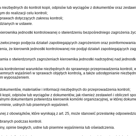
a niezbędnych do kontroli kopii, odpisów lub wyciągów z dokumentów oraz zestawie
do realizacji celu kontroli;
prawach dotyczących zakresu kontroli;
zianych w ustawie.
erownika jednostki kontrolowanej o stwierdzeniu bezpośredniego zagrożenia życ
iezwłocznego podjęcia działań zapobiegających zagrożeniom oraz poinformowania 
ia, że kierownik jednostki kontrolowanej nie podjął działań zapobiegających zagr
damia o stwierdzonych zagrożeniach kierownika jednostki nadrzędnej nad jednost
ia kontrolerowi warunków niezbędnych do sprawnego przeprowadzenia kontroli, 
emnych wyjaśnień w sprawach objętych kontrolą, a także udostępnianie niezbędny
nim wyposażeniem.
dokumentów, materiałów i informacji niezbędnych do przeprowadzenia kontroli;
 kopii, odpisów lub wyciągów z dokumentów, jak również zestawień i obliczeń s
alnymi dokumentami potwierdza kierownik komórki organizacyjnej, w której dokume
erminie, ustnych lub pisemnych wyjaśnień.
ej z obowiązków, które wynikają z art. 25, może stanowić przesłankę odpowiedzia
branych podczas kontroli.
y, opinie biegłych, ustne lub pisemne wyjaśnienia lub oświadczenia.