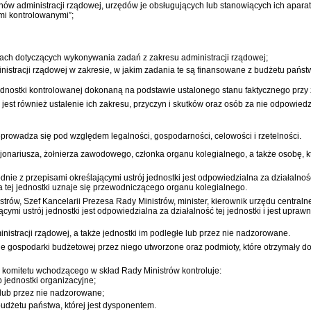
ganów administracji rządowej, urzędów je obsługujących lub stanowiących ich apa
mi kontrolowanymi”;
ach dotyczących wykonywania zadań z zakresu administracji rządowej;
istracji rządowej w zakresie, w jakim zadania te są finansowane z budżetu państ
dnostki kontrolowanej dokonaną na podstawie ustalonego stanu faktycznego przy z
jest również ustalenie ich zakresu, przyczyn i skutków oraz osób za nie odpowied
zeprowadza się pod względem legalności, gospodarności, celowości i rzetelności.
onariusza, żołnierza zawodowego, członka organu kolegialnego, a także osobę, k
dnie z przepisami określającymi ustrój jednostki jest odpowiedzialna za działalnoś
a tej jednostki uznaje się przewodniczącego organu kolegialnego.
istrów, Szef Kancelarii Prezesa Rady Ministrów, minister, kierownik urzędu centr
ymi ustrój jednostki jest odpowiedzialna za działalność tej jednostki i jest upraw
nistracji rządowej, a także jednostki im podległe lub przez nie nadzorowane.
cje gospodarki budżetowej przez niego utworzone oraz podmioty, które otrzymały do
y komitetu wchodzącego w skład Rady Ministrów kontroluje:
 jednostki organizacyjne;
 lub przez nie nadzorowane;
budżetu państwa, której jest dysponentem.