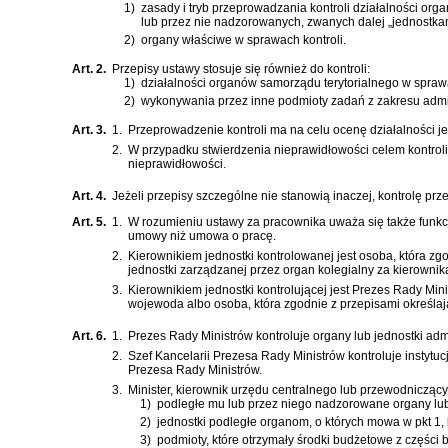
1)
zasady i tryb przeprowadzania kontroli działalności or
lub przez nie nadzorowanych, zwanych dalej „jednostka
2)
organy właściwe w sprawach kontroli.
Art. 2.
Przepisy ustawy stosuje się również do kontroli:
1)
działalności organów samorządu terytorialnego w spraw
2)
wykonywania przez inne podmioty zadań z zakresu admin
Art. 3.
1.
Przeprowadzenie kontroli ma na celu ocenę działalności je
2.
W przypadku stwierdzenia nieprawidłowości celem kontroli 
nieprawidłowości.
Art. 4.
Jeżeli przepisy szczególne nie stanowią inaczej, kontrolę pr
Art. 5.
1.
W rozumieniu ustawy za pracownika uważa się także funkcj
umowy niż umowa o pracę.
2.
Kierownikiem jednostki kontrolowanej jest osoba, która zgo
jednostki zarządzanej przez organ kolegialny za kierownik
3.
Kierownikiem jednostki kontrolującej jest Prezes Rady Min
wojewoda albo osoba, która zgodnie z przepisami określając
Art. 6.
1.
Prezes Rady Ministrów kontroluje organy lub jednostki admi
2.
Szef Kancelarii Prezesa Rady Ministrów kontroluje instytu
Prezesa Rady Ministrów.
3.
Minister, kierownik urzędu centralnego lub przewodnicząc
1)
podległe mu lub przez niego nadzorowane organy lub
2)
jednostki podległe organom, o których mowa w pkt 1,
3)
podmioty, które otrzymały środki budżetowe z części 