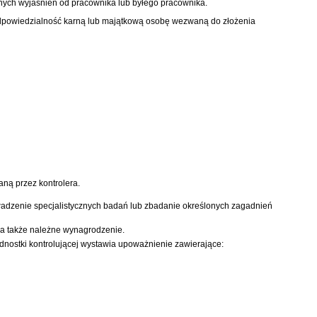
nych wyjaśnień od pracownika lub byłego pracownika.
 odpowiedzialność karną lub majątkową osobę wezwaną do złożenia
aną przez kontrolera.
prowadzenie specjalistycznych badań lub zbadanie określonych zagadnień
, a także należne wynagrodzenie.
ednostki kontrolującej wystawia upoważnienie zawierające: