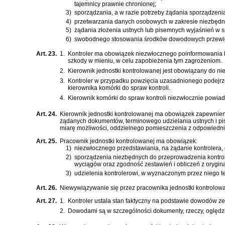
tajemnicy prawnie chronionej;
3)
sporządzania, a w razie potrzeby żądania sporządzeni
4)
przetwarzania danych osobowych w zakresie niezbędnym 
5)
żądania złożenia ustnych lub pisemnych wyjaśnień w s
6)
swobodnego stosowania środków dowodowych przewid
Art. 23.
1.
Kontroler ma obowiązek niezwłocznego poinformowania ki
szkody w mieniu, w celu zapobieżenia tym zagrożeniom.
2.
Kierownik jednostki kontrolowanej jest obowiązany do n
3.
Kontroler w przypadku powzięcia uzasadnionego podejrzen
kierownika komórki do spraw kontroli.
4.
Kierownik komórki do spraw kontroli niezwłocznie powia
Art. 24.
Kierownik jednostki kontrolowanej ma obowiązek zapewnien
żądanych dokumentów, terminowego udzielania ustnych i pis
miarę możliwości, oddzielnego pomieszczenia z odpowied
Art. 25.
Pracownik jednostki kontrolowanej ma obowiązek:
1)
niezwłocznego przedstawiania, na żądanie kontrolera, 
2)
sporządzenia niezbędnych do przeprowadzenia kontroli
wyciągów oraz zgodność zestawień i obliczeń z orygin
3)
udzielenia kontrolerowi, w wyznaczonym przez niego t
Art. 26.
Niewywiązywanie się przez pracownika jednostki kontrolowan
Art. 27.
1.
Kontroler ustala stan faktyczny na podstawie dowodów ze
2.
Dowodami są w szczególności dokumenty, rzeczy, oględzin