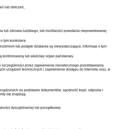
ń lub obliczeń;
ia lub zdrowia ludzkiego, lub możliwości powstania niepowetowanej
o tym kontrolera.
ożeniom lub podjęte działania są niewystarczające, informuje o tym
ką kontrolowaną lub właściwy organ państwowy.
w szczególności przez zapewnienie niezwłocznego przedstawiania
ch urządzeń technicznych i zapewnienie dostępu do Internetu oraz, w
porządzonych na podstawie dokumentów; zgodność kopii, odpisów i
nty się znajdują;
lności dyscyplinarnej lub porządkowej.