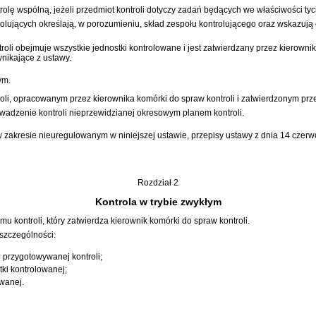
rolę wspólną, jeżeli przedmiot kontroli dotyczy zadań będących we właściwości ty
olujących określają, w porozumieniu, skład zespołu kontrolującego oraz wskazują 
oli obejmuje wszystkie jednostki kontrolowane i jest zatwierdzany przez kierowni
ynikające z ustawy.
ym.
li, opracowanym przez kierownika komórki do spraw kontroli i zatwierdzonym przez
owadzenie kontroli nieprzewidzianej okresowym planem kontroli.
w zakresie nieuregulowanym w niniejszej ustawie, przepisy
ustawy z dnia 14 czerw
Rozdział 2
Kontrola w trybie zwykłym
 kontroli, który zatwierdza kierownik komórki do spraw kontroli.
szczególności:
e przygotowywanej kontroli;
tki kontrolowanej;
owanej.