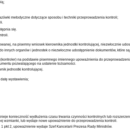
lą;
azówki metodyczne dotyczące sposobu i techniki przeprowadzenia kontroli;
i.
tępnia się.
troli.
owanej, na pisemny wniosek kierownika jednostki kontrolującej, niezwłocznie udost
 do innych organów i jednostek o niezwłoczne udostępnienie dokumentów, które są
 (kontroler) na podstawie pisemnego imiennego upoważnienia do przeprowadzenia ko
umentu pozwalającego na ustalenie tożsamości.
ik jednostki kontrolującej.
datę wystawienia;
nieje konieczność wydłużenia czasu trwania czynności kontrolnych lub rozszerzenia
ej wzmianki, lub wydaje nowe upoważnienie do przeprowadzenia kontroli.
. 1 pkt 2, upoważnienie wydaje Szef Kancelarii Prezesa Rady Ministrów.