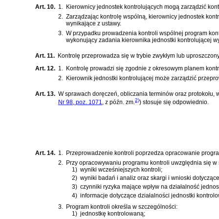
Art. 10.
1.
Kierownicy jednostek kontrolujących mogą zarządzić kont
2.
Zarządzając kontrolę wspólną, kierownicy jednostek kontr
wynikające z ustawy.
3.
W przypadku prowadzenia kontroli wspólnej program kontr
wykonujący zadania kierownika jednostki kontrolującej w
Art. 11.
Kontrolę przeprowadza się w trybie zwykłym lub uproszczon
Art. 12.
1.
Kontrolę prowadzi się zgodnie z okresowym planem kontro
2.
Kierownik jednostki kontrolującej może zarządzić przepr
Art. 13.
W sprawach doręczeń, obliczania terminów oraz protokołu, 
2)
Nr 98, poz. 1071
, z późn. zm.
)
stosuje się odpowiednio.
Art. 14.
1.
Przeprowadzenie kontroli poprzedza opracowanie programu
2.
Przy opracowywaniu programu kontroli uwzględnia się w 
1)
wyniki wcześniejszych kontroli;
2)
wyniki badań i analiz oraz skargi i wnioski dotycząc
3)
czynniki ryzyka mające wpływ na działalność jednos
4)
informacje dotyczące działalności jednostki kontrol
3.
Program kontroli określa w szczególności:
1)
jednostkę kontrolowaną;