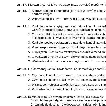
Art. 17.
Kierownik jednostki kontrolującej może powołać zespół kont
Art. 18.
1.
Kierownik jednostki kontrolującej może włączyć w skład
nadzorowanych.
2.
W przypadku, o którym mowa w ust. 1, upoważnienie do prz
Art. 19.
1.
Kontroler podlega wyłączeniu z udziału w kontroli z urzęd
wcześniej do jego obowiązków jako pracownika, przez r
2.
Za osobę bliską kontrolera uważa się małżonka lub osob
opieki lub kurateli. Wyłączenie trwa mimo ustania jego pr
3.
Kontroler podlega wyłączeniu z udziału w kontroli na wnio
4.
Przed rozpoczęciem czynności kontrolnych kontroler skład
5.
O wyłączeniu kontrolera rozstrzyga kierownik komórki do 
6.
O wyłączeniu kontrolera czyni się wzmiankę na upoważni
7.
W okresie od złożenia wniosku o wyłączenie do czasu wyda
Art. 20.
O planowanej kontroli zawiadamia się kierownika jednostki 
Art. 21.
1.
Czynności kontrolne przeprowadza się w siedzibie jednos
2.
Czynności kontrolne powinny być przeprowadzane w sposó
3.
W szczególnych okolicznościach czynności kontrolne prz
4.
Prowadzenie czynności kontrolnych z udziałem pracownik
Art. 22.
Kontroler w trakcie przeprowadzania kontroli ma prawo do:
1)
swobodnego wstępu i poruszania się po terenie jednos
2)
wglądu do dokumentów dotyczących działalności jedno