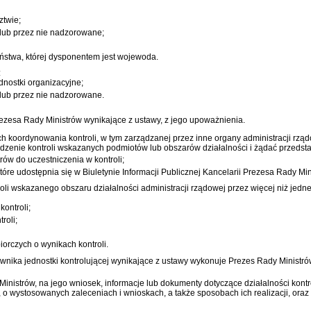
ztwie;
 lub przez nie nadzorowane;
aństwa, której dysponentem jest wojewoda.
:
dnostki organizacyjne;
 lub przez nie nadzorowane.
ezesa Rady Ministrów wynikające z ustawy, z jego upoważnienia.
 koordynowania kontroli, w tym zarządzanej przez inne organy administracji rzą
adzenie kontroli wskazanych podmiotów lub obszarów działalności i żądać przedstaw
ów do uczestniczenia w kontroli;
które udostępnia się w Biuletynie Informacji Publicznej Kancelarii Prezesa Rady Min
li wskazanego obszaru działalności administracji rządowej przez więcej niż jedne
ontroli;
roli;
iorczych o wynikach kontroli.
rownika jednostki kontrolującej wynikające z ustawy wykonuje Prezes Rady Ministró
inistrów, na jego wniosek, informacje lub dokumenty dotyczące działalności kontrol
h, o wystosowanych zaleceniach i wnioskach, a także sposobach ich realizacji, oraz 