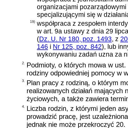
organizacjami pozarządowymi 
specjalizującymi się w działani
19)
współpraca z zespołem interdy
w
art. 9a ustawy z dnia 29 lip
(
Dz. U. Nr 180, poz. 1493
, z
20
146
i
Nr 125, poz. 842
)
, lub i
wykonywaniu zadań uzna za n
2.
Podmioty, o których mowa w ust. 1
rodziny odpowiedniej pomocy w 
3.
Plan pracy z rodziną, o którym m
realizowanych działań mających n
życiowych, a także zawiera terminy
4.
Liczba rodzin, z którymi jeden a
prowadzić pracę, jest uzależnion
jednak nie może przekroczyć 20.