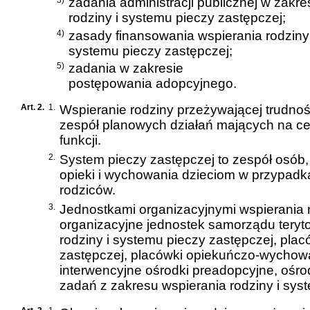
3)
zadania administracji publicznej w zakre
rodziny i systemu pieczy zastępczej;
4)
zasady finansowania wspierania rodziny 
systemu pieczy zastępczej;
5)
zadania w zakresie
postępowania adopcyjnego.
Art. 2.
1.
Wspieranie rodziny przeżywającej trudno
zespół planowych działań mających na cel
funkcji.
2.
System pieczy zastępczej to zespół osób, 
opieki i wychowania dzieciom w przypadk
rodziców.
3.
Jednostkami organizacyjnymi wspierania r
organizacyjne jednostek samorządu teryt
rodziny i systemu pieczy zastępczej, plac
zastępczej, placówki opiekuńczo-wychowa
interwencyjne ośrodki preadopcyjne, ośro
zadań z zakresu wspierania rodziny i sys