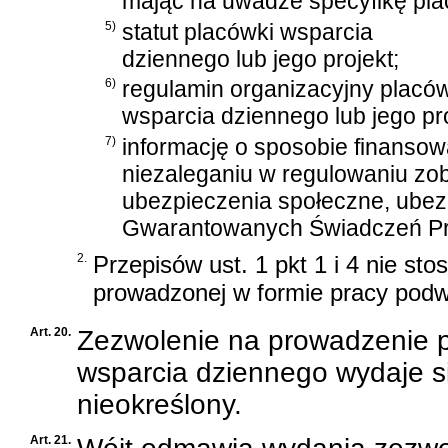
mając na uwadze specyfikę pla
5)
statut placówki wsparcia
dziennego lub jego projekt;
6)
regulamin organizacyjny placó
wsparcia dziennego lub jego pro
7)
informację o sposobie finansow
niezaleganiu w regulowaniu zo
ubezpieczenia społeczne, ubez
Gwarantowanych Świadczeń Pr
2.
Przepisów ust. 1 pkt 1 i 4 nie st
prowadzonej w formie pracy pod
Art. 20.
Zezwolenie na prowadzenie 
wsparcia dziennego wydaje s
nieokreślony.
Art. 21.