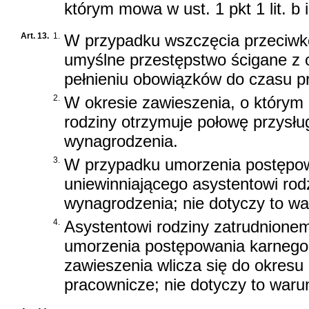
którym mowa w ust. 1 pkt 1 lit. b 
Art. 13.
1.
W przypadku wszczęcia przeciwko
umyślne przestępstwo ścigane z 
pełnieniu obowiązków do czasu 
2.
W okresie zawieszenia, o którym 
rodziny otrzymuje połowę przysł
wynagrodzenia.
3.
W przypadku umorzenia postępow
uniewinniającego asystentowi rod
wynagrodzenia; nie dotyczy to 
4.
Asystentowi rodziny zatrudnione
umorzenia postępowania karnego 
zawieszenia wlicza się do okresu 
pracownicze; nie dotyczy to war