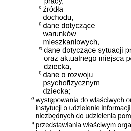
pracy,
i)
źródła
dochodu,
j)
dane dotyczące
warunków
mieszkaniowych,
k)
dane dotyczące sytuacji p
oraz aktualnego miejsca p
dziecka,
l)
dane o rozwoju
psychofizycznym
dziecka;
2)
występowania do właściwych or
instytucji o udzielenie informa
niezbędnych do udzielenia pom
3)
przedstawiania właściwym orga