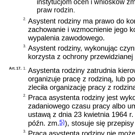
instytucjom ocen i wniosków z
praw rodzin.
2.
Asystent rodziny ma prawo do kor
zachowanie i wzmocnienie jego ko
wypalenia zawodowego.
3.
Asystent rodziny, wykonując czy
korzysta z ochrony przewidzianej 
Art. 17.
1.
Asystenta rodziny zatrudnia kiero
organizuje pracę z rodziną, lub 
zleciła organizację pracy z rodzin
2.
Praca asystenta rodziny jest wy
zadaniowego czasu pracy albo umo
ustawą z dnia 23 kwietnia 1964 r.
5)
późn. zm.
)
, stosuje się przepis
3.
Praca asystenta rodziny nie może