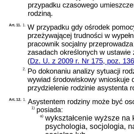
przypadku czasowego umieszczen
rodziną.
Art. 11.
1.
W przypadku gdy ośrodek pomocy 
przeżywającej trudności w wypeł
pracownik socjalny przeprowadza 
zasadach określonych w
ustawie 
(
Dz. U. z 2009 r. Nr 175, poz. 13
2.
Po dokonaniu analizy sytuacji ro
wywiad środowiskowy wnioskuje d
przydzielenie rodzinie asystenta r
Art. 12.
1.
Asystentem rodziny może być oso
1)
posiada:
a)
wykształcenie wyższe na 
psychologia, socjologia, n