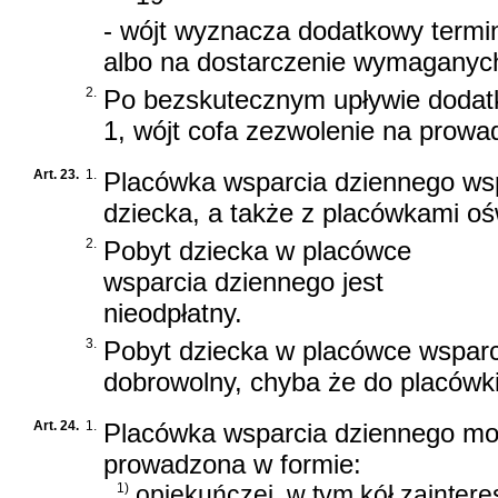
- wójt wyznacza dodatkowy termi
albo na dostarczenie wymaganych
2.
Po bezskutecznym upływie dodat
1, wójt cofa zezwolenie na prowa
Art. 23.
1.
Placówka wsparcia dziennego wsp
dziecka, a także z placówkami oś
2.
Pobyt dziecka w placówce
wsparcia dziennego jest
nieodpłatny.
3.
Pobyt dziecka w placówce wsparc
dobrowolny, chyba że do placówki
Art. 24.
1.
Placówka wsparcia dziennego mo
prowadzona w formie:
1)
opiekuńczej, w tym kół zainter