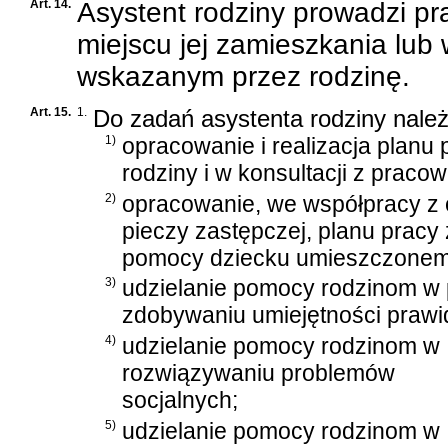
Art. 14.
Asystent rodziny prowadzi pr
miejscu jej zamieszkania lub
wskazanym przez rodzinę.
Art. 15.
1.
Do zadań asystenta rodziny należ
1)
opracowanie i realizacja planu
rodziny i w konsultacji z praco
2)
opracowanie, we współpracy z 
pieczy zastępczej, planu pracy
pomocy dziecku umieszczonemu
3)
udzielanie pomocy rodzinom w p
zdobywaniu umiejętności praw
4)
udzielanie pomocy rodzinom w
rozwiązywaniu problemów
socjalnych;
5)
udzielanie pomocy rodzinom w