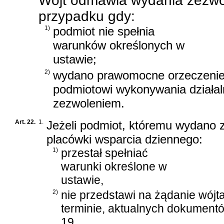
Wójt odmawia wydania zezwo
przypadku gdy:
1)
podmiot nie spełnia
warunków określonych w
ustawie;
2)
wydano prawomocne orzeczenie
podmiotowi wykonywania działaln
zezwoleniem.
Art. 22.
1.
Jeżeli podmiot, któremu wydano 
placówki wsparcia dziennego:
1)
przestał spełniać
warunki określone w
ustawie,
2)
nie przedstawi na żądanie wój
terminie, aktualnych dokumentó
19