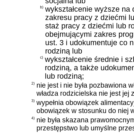
socjalna lub
b)
wykształcenie wyższe na 
zakresu pracy z dziećmi l
staż pracy z dziećmi lub 
obejmującymi zakres prog
ust. 3 i udokumentuje co n
rodziną lub
c)
wykształcenie średnie i sz
rodziną, a także udokument
lub rodziną;
2)
nie jest i nie była pozbawiona w
władza rodzicielska nie jest je
3)
wypełnia obowiązek alimentacyj
obowiązek w stosunku do niej w
4)
nie była skazana prawomocny
przestępstwo lub umyślne prze