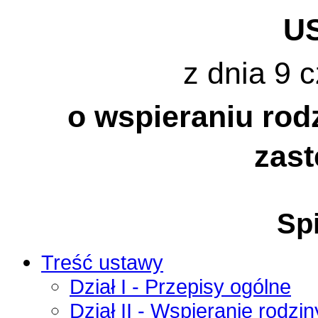
U
z dnia 9 
o wspieraniu rod
zas
Spi
Treść ustawy
Dział I - Przepisy ogólne
Dział II - Wspieranie rodzin