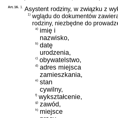
Art. 16.
1.
Asystent rodziny, w związku z w
1)
wglądu do dokumentów zawier
rodziny, niezbędne do prowadze
a)
imię i
nazwisko,
b)
datę
urodzenia,
c)
obywatelstwo,
d)
adres miejsca
zamieszkania,
e)
stan
cywilny,
f)
wykształcenie,
g)
zawód,
h)
miejsce