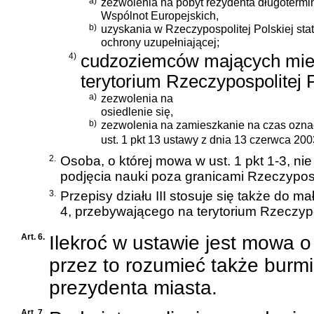
a)
zezwolenia na pobyt rezydenta długoterm
Wspólnot Europejskich,
b)
uzyskania w Rzeczypospolitej Polskiej sta
ochrony uzupełniającej;
4)
cudzoziemców mających miej
terytorium Rzeczypospolitej 
a)
zezwolenia na
osiedlenie się,
b)
zezwolenia na zamieszkanie na czas ozna
ust. 1 pkt 13 ustawy z dnia 13 czerwca 20
2.
Osoba, o której mowa w ust. 1 pkt 1-3, ni
podjęcia nauki poza granicami Rzeczypospo
3.
Przepisy działu III stosuje się także do 
4, przebywającego na terytorium Rzeczypos
Art. 6.
Ilekroć w ustawie jest mowa o
przez to rozumieć także burmi
prezydenta miasta.
Art. 7.