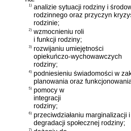
1)
analizie sytuacji rodziny i środo
rodzinnego oraz przyczyn kryz
rodzinie;
2)
wzmocnieniu roli
i funkcji rodziny;
3)
rozwijaniu umiejętności
opiekuńczo-wychowawczych
rodziny;
4)
podniesieniu świadomości w zak
planowania oraz funkcjonowania
5)
pomocy w
integracji
rodziny;
6)
przeciwdziałaniu marginalizacji i
degradacji społecznej rodziny;
7)