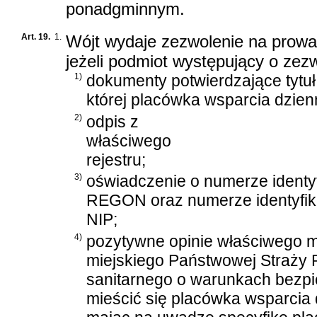
ponadgminnym.
Art. 19.
1.
Wójt wydaje zezwolenie na prowa
jeżeli podmiot występujący o zez
1)
dokumenty potwierdzające tytuł
której placówka wsparcia dzien
2)
odpis z
właściwego
rejestru;
3)
oświadczenie o numerze identy
REGON oraz numerze identyfik
NIP;
4)
pozytywne opinie właściwego 
miejskiego Państwowej Straży 
sanitarnego o warunkach bezpi
mieścić się placówka wsparcia 