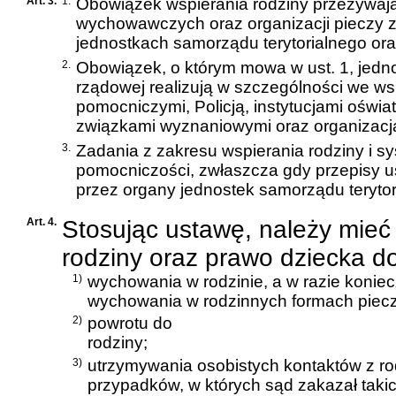
Art. 3.
1.
Obowiązek wspierania rodziny przeżywając
wychowawczych oraz organizacji pieczy z
jednostkach samorządu terytorialnego ora
2.
Obowiązek, o którym mowa w ust. 1, jedno
rządowej realizują w szczególności we ws
pomocniczymi, Policją, instytucjami oświa
związkami wyznaniowymi oraz organizacj
3.
Zadania z zakresu wspierania rodziny i s
pomocniczości, zwłaszcza gdy przepisy us
przez organy jednostek samorządu terytor
Art. 4.
Stosując ustawę, należy mieć
rodziny oraz prawo dziecka do
1)
wychowania w rodzinie, a w razie koniec
wychowania w rodzinnych formach pieczy 
2)
powrotu do
rodziny;
3)
utrzymywania osobistych kontaktów z ro
przypadków, w których sąd zakazał taki