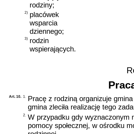
rodziny;
2)
placówek
wsparcia
dziennego;
3)
rodzin
wspierających.
Ro
Praca
Art. 10.
1.
Pracę z rodziną organizuje gmina
gmina zleciła realizację tego zada
2.
W przypadku gdy wyznaczonym na
pomocy społecznej, w ośrodku mo
rodzinnej.