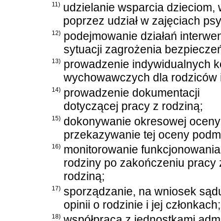
11)
udzielanie wsparcia dzieciom,
poprzez udział w zajęciach p
12)
podejmowanie działań interwe
sytuacji zagrożenia bezpieczeń
13)
prowadzenie indywidualnych ko
wychowawczych dla rodziców i 
14)
prowadzenie dokumentacji
dotyczącej pracy z rodziną;
15)
dokonywanie okresowej oceny syt
przekazywanie tej oceny podmio
16)
monitorowanie funkcjonowania
rodziny po zakończeniu pracy 
rodziną;
17)
sporządzanie, na wniosek sąd
opinii o rodzinie i jej członkach;
18)
współpraca z jednostkami admi