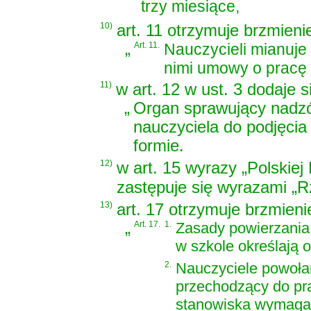
trzy miesiące,
10)
art. 11 otrzymuje brzmieni
„
Art. 11.
Nauczycieli mianuje 
nimi umowy o pracę 
11)
w art. 12 w ust. 3 dodaje 
„
Organ sprawujący nadz
nauczyciela do podjęci
formie.
12)
w art. 15 wyrazy „Polskiej
zastępuje się wyrazami „Rz
13)
art. 17 otrzymuje brzmieni
„
Art. 17.
1.
Zasady powierzania
w szkole określają 
2.
Nauczyciele powołan
przechodzący do pr
stanowiska wymagają