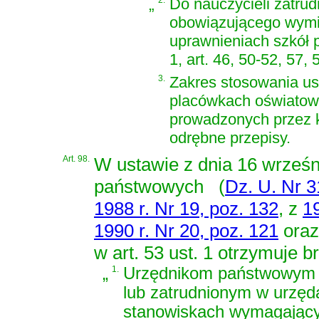
„
Do nauczycieli zatru
obowiązującego wymia
uprawnieniach szkół p
1, art. 46, 50-52, 57, 5
3.
Zakres stosowania us
placówkach oświato
prowadzonych przez k
odrębne przepisy.
Art. 98.
W
ustawie z dnia 16 wrześ
państwowych
(
Dz. U. Nr 3
1988 r. Nr 19, poz. 132
, z
19
1990 r. Nr 20, poz. 121
oraz
w art. 53 ust. 1 otrzymuje b
„
1.
Urzędnikom państwowym z
lub zatrudnionym w urzęd
stanowiskach wymagającyc