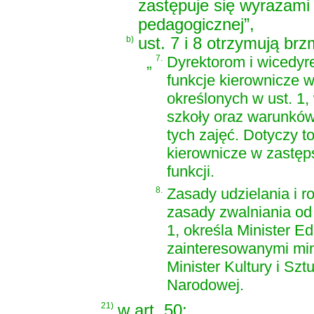
zastępuje się wyrazami 
pedagogicznej”,
b)
ust. 7 i 8 otrzymują brz
„
7.
Dyrektorom i wicedyr
funkcje kierownicze 
określonych w ust. 1,
szkoły oraz warunków 
tych zajęć. Dotyczy to
kierownicze w zastęps
funkcji.
8.
Zasady udzielania i r
zasady zwalniania od 
1, określa Minister E
zainteresowanymi mini
Minister Kultury i Sz
Narodowej.
21)
w art. 50: