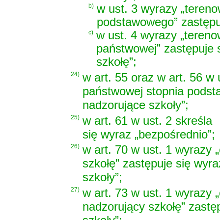
b)
w ust. 3 wyrazy „tereno
podstawowego” zastępuj
c)
w ust. 4 wyrazy „tereno
państwowej” zastępuje 
szkołę”;
24)
w art. 55 oraz w art. 56 w
państwowej stopnia podst
nadzorujące szkoły”;
25)
w art. 61 w ust. 2 skreśla
się wyraz „bezpośrednio”;
26)
w art. 70 w ust. 1 wyrazy 
szkołę” zastępuje się wyra
szkoły”;
27)
w art. 73 w ust. 1 wyrazy
nadzorujący szkołę” zastę