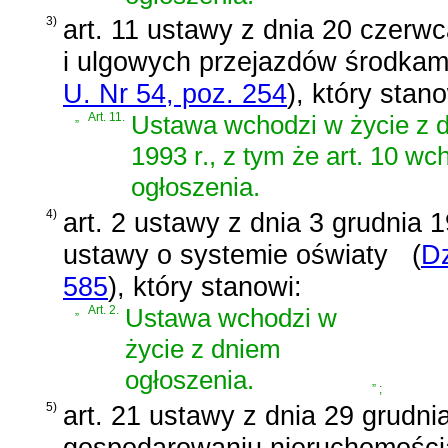
3)
art. 11 ustawy z dnia 20 czerw
i ulgowych przejazdów środkam
U. Nr 54, poz. 254
)
, który stano
„
Art. 11.
Ustawa wchodzi w życie z d
1993 r., z tym że art. 10 w
ogłoszenia.
4)
art. 2 ustawy z dnia 3 grudnia 1
ustawy o systemie oświaty
(
Dz
585
)
, który stanowi:
„
Art. 2.
Ustawa wchodzi w
życie z dniem
ogłoszenia.
”
;
5)
art. 21 ustawy z dnia 29 grudni
gospodarowaniu nieruchomości