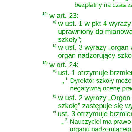
bezpłatny na czas z
14)
w art. 23:
a)
w ust. 1 w pkt 4 wyraz
uprawniony do mianowan
szkoły”;
b)
w ust. 3 wyrazy „organ 
organ nadzorujący szkoł
15)
w art. 24:
a)
ust. 1 otrzymuje brzmie
„
1.
Dyrektor szkoły może 
negatywną ocenę prac
b)
w ust. 2 wyrazy „Organ
szkołę” zastępuje się w
c)
ust. 3 otrzymuje brzmie
„
3.
Nauczyciel ma prawo 
organu nadzorującego