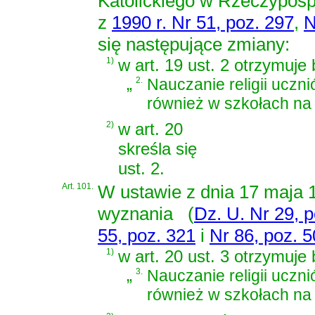
Katolickiego w Rzeczypospo
z
1990 r. Nr 51, poz. 297
,
N
się następujące zmiany:
1)
w art. 19 ust. 2 otrzymuje
„
2.
Nauczanie religii uczn
również w szkołach na
2)
w art. 20
skreśla się
ust. 2.
Art. 101.
W
ustawie z dnia 17 maja 
wyznania
(
Dz. U. Nr 29, 
55, poz. 321
i
Nr 86, poz. 
1)
w art. 20 ust. 3 otrzymuje
„
3.
Nauczanie religii uczn
również w szkołach na