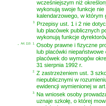
wcześniejszym niż określony
wykonują swoje funkcje nie 
kalendarzowego, w którym 
3.
Przepisy ust. 1 i 2 nie doty
lub placówek publicznych p
wykonują funkcje dyrektorów 
„
Art. 110.
1.
Osoby prawne i fizyczne pr
lub placówki niepaństwowe d
placówek do wymogów określ
31 sierpnia 1992 r.
2.
Z zastrzeżeniem ust. 3 szko
niepublicznymi w rozumieni
ewidencji wymienionej w art.
3.
Na wniosek osoby prowadząc
uznaje szkołę, o której mowa