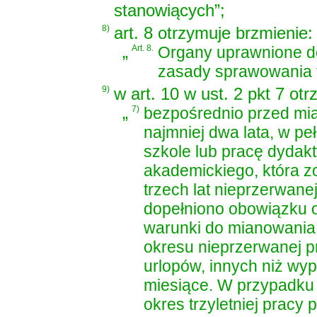
stanowiących”;
8)
art. 8 otrzymuje brzmienie:
„
Art. 8.
Organy uprawnione d
zasady sprawowania t
9)
w art. 10 w ust. 2 pkt 7 ot
„
7)
bezpośrednio przed mi
najmniej dwa lata, w p
szkole lub pracę dydak
akademickiego, która zo
trzech lat nieprzerwanej
dopełniono obowiązku o
warunki do mianowania
okresu nieprzerwanej p
urlopów, innych niż wyp
miesiące. W przypadku p
okres trzyletniej pracy