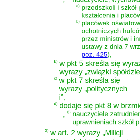
a)
przedszkoli i szkół
kształcenia i placó
b)
placówek oświato
ochotniczych hufcó
przez ministrów i i
ustawy z dnia 7 wrz
poz. 425
)
,
b)
w pkt 5 skreśla się wyra
wyrazy „związki spółdzie
c)
w pkt 7 skreśla się
wyrazy „politycznych
i”,
d)
dodaje się pkt 8 w brzmi
„
8)
nauczyciele zatrudnie
uprawnieniach szkół p
3)
w art. 2 wyrazy „Milicji