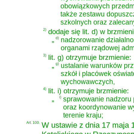
obowiązkowych przedmi
także zestawu dopuszc
szkolnych oraz zaleca
2)
dodaje się lit. d) w brzmieni
„
d)
nadzorowanie działalno
organami rządowej admin
3)
lit. g) otrzymuje brzmienie:
„
g)
ustalanie warunków prz
szkół i placówek oświ
wychowawczych,
4)
lit. i) otrzymuje brzmienie:
„
i)
sprawowanie nadzoru 
oraz koordynowanie w
terenie kraju;
Art. 100.
W
ustawie z dnia 17 maja 