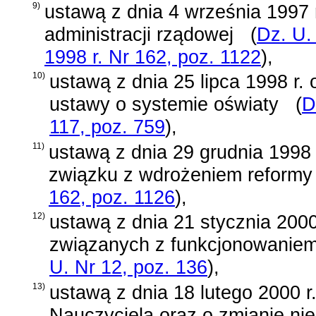
9)
ustawą z dnia 4 września 1997 r
administracji rządowej
(
Dz. U.
1998 r. Nr 162, poz. 1122
)
,
10)
ustawą z dnia 25 lipca 1998 r. 
ustawy o systemie oświaty
(
D
117, poz. 759
)
,
11)
ustawą z dnia 29 grudnia 1998 
związku z wdrożeniem reformy
162, poz. 1126
)
,
12)
ustawą z dnia 21 stycznia 2000
związanych z funkcjonowaniem 
U. Nr 12, poz. 136
)
,
13)
ustawą z dnia 18 lutego 2000 r
Nauczyciela oraz o zmianie ni