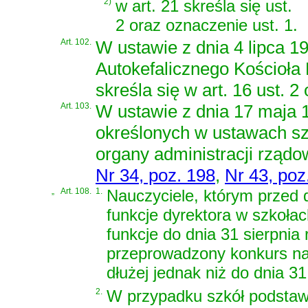
2)
w art. 21 skreśla się ust.
2 oraz oznaczenie ust. 1.
Art. 102.
W
ustawie z dnia 4 lipca 
Autokefalicznego Kościoł
skreśla się w art. 16 ust. 2
Art. 103.
W
ustawie z dnia 17 maja 1
określonych w ustawach s
organy administracji rządo
Nr 34, poz. 198
,
Nr 43, poz
„
Art. 108.
1.
Nauczyciele, którym przed 
funkcje dyrektora w szkoła
funkcje do dnia 31 sierpnia
przeprowadzony konkurs na d
dłużej jednak niż do dnia 31
2.
W przypadku szkół podstaw