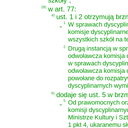
szkoły”;
28)
w art. 77:
a)
ust. 1 i 2 otrzymują brz
„
1.
W sprawach dyscyplina
komisje dyscyplinarne
wszystkich szkół na 
2.
Drugą instancją w spr
odwoławcza komisja d
w sprawach dyscyplina
odwoławcza komisja dy
powołane do rozpatry
dyscyplinarnych wymi
b)
dodaje się ust. 5 w brzm
„
5.
Od prawomocnych orz
komisji dyscyplinarny
Ministrze Kultury i Sz
1 pkt 4, ukaranemu s