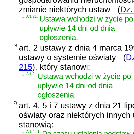
zmianie niektórych ustaw
(
Dz.
„
Art. 21.
Ustawa wchodzi w życie po
upływie 14 dni od dnia
ogłoszenia.
6)
art. 2 ustawy z dnia 4 marca 19
ustawy o systemie oświaty
(
Dz
215
)
, który stanowi:
„
Art. 2.
Ustawa wchodzi w życie po
upływie 14 dni od dnia
ogłoszenia.
7)
art. 4, 5 i 7 ustawy z dnia 21 l
oświaty oraz niektórych innych
stanowią:
„
Art. 4.
1.
Do czasu ustalenia podstaw