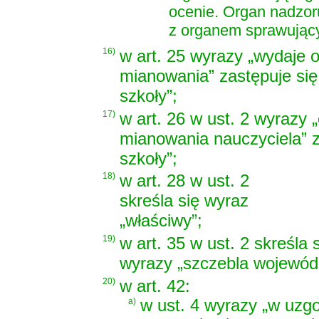
ocenie. Organ nadzor
z organem sprawując
16)
w art. 25 wyrazy „wydaje 
mianowania” zastępuje się
szkoły”;
17)
w art. 26 w ust. 2 wyrazy
mianowania nauczyciela” z
szkoły”;
18)
w art. 28 w ust. 2
skreśla się wyraz
„właściwy”;
19)
w art. 35 w ust. 2 skreśla
wyrazy „szczebla wojewódz
20)
w art. 42:
a)
w ust. 4 wyrazy „w uzg