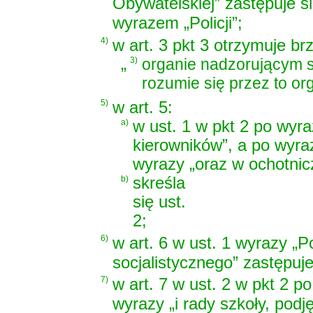
Obywatelskiej” zastępuje s
wyrazem „Policji”;
4)
w art. 3 pkt 3 otrzymuje br
„
3)
organie nadzorującym s
rozumie się przez to o
5)
w art. 5:
a)
w ust. 1 w pkt 2 po wyra
kierowników”, a po wyra
wyrazy „oraz w ochotnic
b)
skreśla
się ust.
2;
6)
w art. 6 w ust. 1 wyrazy „
socjalistycznego” zastępuje
7)
w art. 7 w ust. 2 w pkt 2 p
wyrazy „i rady szkoły, pod