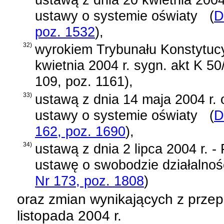
ustawy o systemie oświaty
(
D
poz. 1532
)
,
32)
wyrokiem Trybunału Konstytucy
kwietnia 2004 r.
sygn. akt K 50
109, poz. 1161),
33)
ustawą z dnia 14 maja 2004 r. 
ustawy o systemie oświaty
(
D
162, poz. 1690
)
,
34)
ustawą z dnia 2 lipca 2004 r. 
ustawę o swobodzie działalnoś
Nr 173, poz. 1808
)
oraz zmian wynikających z prze
listopada 2004 r.