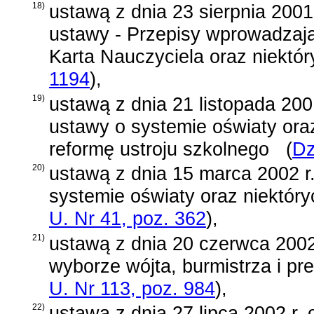
18)
ustawą z dnia 23 sierpnia 2001
ustawy - Przepisy wprowadzają
Karta Nauczyciela oraz niektó
1194
)
,
19)
ustawą z dnia 21 listopada 200
ustawy o systemie oświaty ora
reformę ustroju szkolnego
(
Dz
20)
ustawą z dnia 15 marca 2002 r
systemie oświaty oraz niektór
U. Nr 41, poz. 362
)
,
21)
ustawą z dnia 20 czerwca 2002
wyborze wójta, burmistrza i pr
U. Nr 113, poz. 984
)
,
22)
ustawą z dnia 27 lipca 2002 r. 