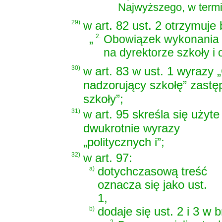
Najwyższego, w termi
29)
w art. 82 ust. 2 otrzymuje
„
2.
Obowiązek wykonania 
na dyrektorze szkoły i
30)
w art. 83 w ust. 1 wyrazy
nadzorujący szkołę” zastę
szkoły”;
31)
w art. 95 skreśla się użyte
dwukrotnie wyrazy
„politycznych i”;
32)
w art. 97:
a)
dotychczasową treść
oznacza się jako ust.
1,
b)
dodaje się ust. 2 i 3 w 
2.