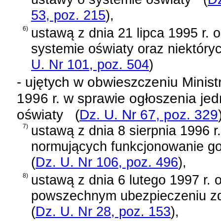
53, poz. 215
)
,
6)
ustawą z dnia 21 lipca 1995 r. 
systemie oświaty oraz niektóry
U. Nr 101, poz. 504
)
- ujętych w
obwieszczeniu Minist
1996 r. w sprawie ogłoszenia jed
oświaty
(
Dz. U. Nr 67, poz. 329
7)
ustawą z dnia 8 sierpnia 1996 r
normujących funkcjonowanie gosp
(
Dz. U. Nr 106, poz. 496
)
,
8)
ustawą z dnia 6 lutego 1997 r. 
powszechnym ubezpieczeniu z
(
Dz. U. Nr 28, poz. 153
)
,