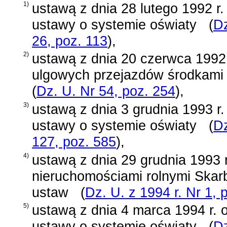
1)
ustawą z dnia 28 lutego 1992 r.
ustawy o systemie oświaty
(
Dz
26, poz. 113
)
,
2)
ustawą z dnia 20 czerwca 1992 
ulgowych przejazdów środkami 
(
Dz. U. Nr 54, poz. 254
)
,
3)
ustawą z dnia 3 grudnia 1993 r.
ustawy o systemie oświaty
(
Dz
127, poz. 585
)
,
4)
ustawą z dnia 29 grudnia 1993 
nieruchomościami rolnymi Skar
ustaw
(
Dz. U. z 1994 r. Nr 1, 
5)
ustawą z dnia 4 marca 1994 r. 
ustawy o systemie oświaty
(
Dz