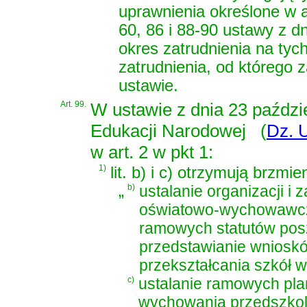
uprawnienia określone w
60, 86 i 88-90 ustawy z dn
okres zatrudnienia na tyc
zatrudnienia, od którego 
ustawie.
Art. 99.
W
ustawie z dnia 23 paździ
Edukacji Narodowej
(
Dz. U
w art. 2 w pkt 1:
1)
lit. b) i c) otrzymują brzmie
„
b)
ustalanie organizacji i
oświatowo-wychowawcz
ramowych statutów posz
przedstawianie wnioskó
przekształcania szkół 
c)
ustalanie ramowych pl
wychowania przedszko