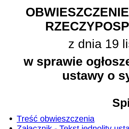
OBWIESZCZENI
RZECZYPOSP
z dnia 19 l
w sprawie ogłosze
ustawy o s
Spi
Treść obwieszczenia
Załącznik - Tekst jednolity us