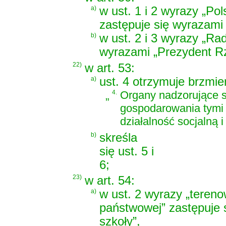
a)
w ust. 1 i 2 wyrazy „Po
zastępuje się wyrazami 
b)
w ust. 2 i 3 wyrazy „Ra
wyrazami „Prezydent Rze
22)
w art. 53:
a)
ust. 4 otrzymuje brzmie
„
4.
Organy nadzorujące s
gospodarowania tymi
działalność socjalną
b)
skreśla
się ust. 5 i
6;
23)
w art. 54:
a)
w ust. 2 wyrazy „teren
państwowej” zastępuje 
szkoły”,