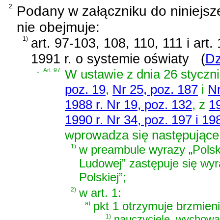
2.
Podany w załączniku do niniejsz
nie obejmuje:
1)
art. 97-103, 108, 110, 111 i art
1991 r. o systemie oświaty
(
Dz
„
Art. 97.
W
ustawie z dnia 26 styczni
poz. 19
,
Nr 25, poz. 187
i
Nr
1988 r. Nr 19, poz. 132
, z
19
1990 r. Nr 34, poz. 197 i 19
wprowadza się następujące
1)
w preambule wyrazy „Polski
Ludowej” zastępuje się wyr
Polskiej”;
2)
w art. 1:
a)
pkt 1 otrzymuje brzmieni
„
1)
nauczyciele, wychowaw