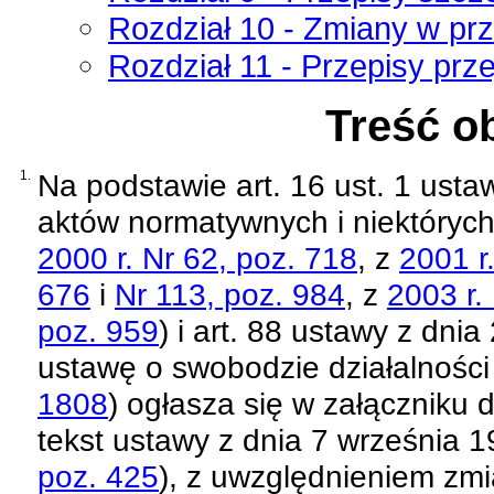
Rozdział 10 - Zmiany w pr
Rozdział 11 - Przepisy prz
Treść o
1.
Na podstawie
art. 16 ust. 1 usta
aktów normatywnych i niektóryc
2000 r. Nr 62, poz. 718
, z
2001 r
676
i
Nr 113, poz. 984
, z
2003 r.
poz. 959
)
i
art. 88 ustawy z dnia
ustawę o swobodzie działalności
1808
)
ogłasza się w załączniku d
tekst
ustawy z dnia 7 września 1
poz. 425
)
, z uwzględnieniem zm