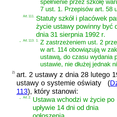
spełnienie przez szkołę war
7 ust. 1. Przepisów art. 58 u
Art. 111.
Statuty szkół i placówek p
życie ustawy powinny być
dnia 31 sierpnia 1992 r.
„
Art. 113.
1.
Z zastrzeżeniem ust. 2 pr
w art. 114 obowiązują w zak
ustawą, do czasu wydania 
ustawie, nie dłużej jednak n
2)
art. 2 ustawy z dnia 28 lutego 1
ustawy o systemie oświaty
(
Dz
113
)
, który stanowi:
„
Art. 2.
Ustawa wchodzi w życie po
upływie 14 dni od dnia
ogłoszenia.