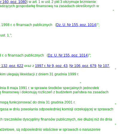
Nr 160, poz. 1080
)
w art. 1 w ust. 2 pkt 3 otrzymuje brzmienie:
adzących gospodarkę finansową na zasadach określonych w
”
 1998 r. o finansach publicznych
(
Dz. U. Nr 155, poz. 1014
)
”;
st. 1,”;
 r. o finansach publicznych
(
Dz. U. Nr 155, poz. 1014
)
”;
 132, poz. 622
oraz z
1997 r. Nr 9, poz. 43
,
Nr 106, poz. 679
,
Nr 107,
”
 ulegają likwidacji z dniem 31 grudnia 1999 r.
”
dnia 8 maja 1991 r. w sprawie środków specjalnych jednostek
ę finansową i dokonują rozliczeń z budżetem państwa na zasadach
mogą funkcjonować do dnia 31 grudnia 2001 r.
”
ygasa w dniu powołania odpowiedniej komisji orzekającej w sprawach
 rzeczników dyscypliny finansów publicznych, nie dłużej niż do dnia
”
udżetowe, są odpowiednio właściwe w sprawach o naruszenie