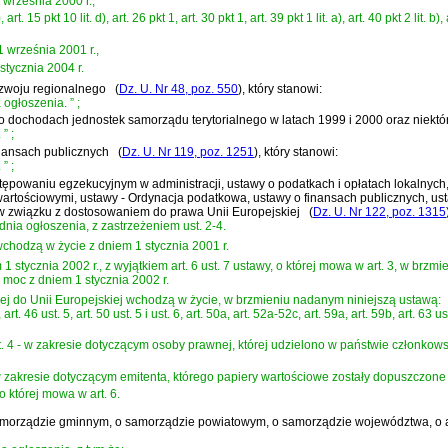
1 września 2000 r.,
t. a), art. 15 pkt 10 lit. d), art. 26 pkt 1, art. 30 pkt 1, art. 39 pkt 1 lit. a), art. 40 pkt 2 l
1 września 2001 r.,
 stycznia 2004 r.
ozwoju regionalnego
(
Dz. U. Nr 48, poz. 550
)
, który stanowi:
 ogłoszenia.
”
;
y o dochodach jednostek samorządu terytorialnego w latach 1999 i 2000 oraz niekt
.
”
;
finansach publicznych
(
Dz. U. Nr 119, poz. 1251
)
, który stanowi:
.
”
;
ostępowaniu egzekucyjnym w administracji, ustawy o podatkach i opłatach lokalnyc
wartościowymi, ustawy - Ordynacja podatkowa, ustawy o finansach publicznych, 
- w związku z dostosowaniem do prawa Unii Europejskiej
(
Dz. U. Nr 122, poz. 1315
nia ogłoszenia, z zastrzeżeniem ust. 2-4.
 9 wchodzą w życie z dniem 1 stycznia 2001 r.
m 1 stycznia 2002 r., z wyjątkiem art. 6 ust. 7 ustawy, o której mowa w art. 3, w br
i moc z dniem 1 stycznia 2002 r.
iej do Unii Europejskiej wchodzą w życie, w brzmieniu nadanym niniejszą ustawą:
4, art. 46 ust. 5, art. 50 ust. 5 i ust. 6, art. 50a, art. 52a-52c, art. 59a, art. 59b, art. 63 us
art. 4 - w zakresie dotyczącym osoby prawnej, której udzielono w państwie członko
 - w zakresie dotyczącym emitenta, którego papiery wartościowe zostały dopuszczon
, o której mowa w art. 6.
o samorządzie gminnym, o samorządzie powiatowym, o samorządzie województwa, o 