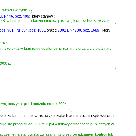
a weszła w życie.
”
;
U. Nr 46, poz. 499
)
, który stanowi:
. 238, w brzmieniu nadanym niniejszą ustawą, które wchodzą w życie
”
;
 poz. 961
i
Nr 154, poz. 1801
oraz z
2002 r. Nr 200, poz. 1689
)
, który
04 r.,
5 i art. 170 pkt 2 w brzmieniu ustalonym przez art. 1 oraz art. 7 pkt 2 i art.
006 r.,
”
;
aństwa, poczynając od budżetu na rok 2004,
”
;
esie działania ministrów, ustawy o działach administracji rządowej oraz
je się przepisu art. 35 ust. 2 pkt 4 ustawy o finansach publicznych w
iadczenie na stanowisku związanym z przeprowadzaniem kontroli lub