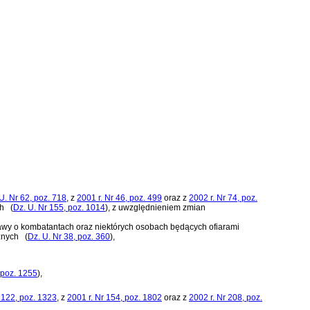
U. Nr 62, poz. 718
, z
2001 r. Nr 46, poz. 499
oraz z
2002 r. Nr 74, poz.
ch
(
Dz. U. Nr 155, poz. 1014
)
, z uwzględnieniem zmian
stawy o kombatantach oraz niektórych osobach będących ofiarami
znych
(
Dz. U. Nr 38, poz. 360
)
,
 poz. 1255
)
,
 122, poz. 1323
, z
2001 r. Nr 154, poz. 1802
oraz z
2002 r. Nr 208, poz.