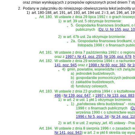
oraz zmian wynikających z przepisów ogłoszonych przed dniem 7 sty
2.
Podany w załączniku do niniejszego obwieszczenia tekst jednolity u
1)
art. 180-188, art. 191, art. 193, art. 194 ust. 2 i 3, art. 196, art
„
Art. 180.
W
ustawie z dnia 29 lipca 1992 r. o grach losow
1)
w art. 39 ust. 5 otrzymuje brzmienie:
„
5.
Gospodarka finansowa środkami, o k
publicznych
(
Dz. U. Nr 155, poz. 1
2)
w art. 47b ust. 2a otrzymuje brzmienie:
„
2a.
Gospodarka finansowa środkami, o k
listopada 1998 r. o finansach publ
Art. 181.
W
ustawie z dnia 7 października 1992 r. o regi
oraz z
1997 r. Nr 41, poz. 255
,
Nr 106, poz. 679
,
N
Art. 182.
W
ustawie z dnia 29 września 1994 r. o rachunk
141, poz. 945
oraz z
1998 r. Nr 60, poz. 382
,
Nr 1
„
4)
gmin, powiatów, województw i ich związ
a)
jednostek budżetowych,
b)
gospodarstw pomocniczych jednost
c)
zakładów budżetowych,
d)
funduszy celowych,
Art. 183.
W
ustawie z dnia 23 grudnia 1994 r. o kształto
496
i
Nr 139, poz. 647
, z
1997 r. Nr 133, poz. 883
1)
w art. 2 w ust. 1 pkt 1 otrzymuje brzmienie:
„
1)
„państwowa sfera budżetowa” - roz
1998 r. o finansach publicznych
(
Dz
września 1990 r. o szkolnictwie wy
1996 r. Nr 5, poz. 34
i
Nr 24, poz. 11
2)
w art. 6 w ust. 2 wyrazy „art. 45 ustawy - 
Art. 184.
W
ustawie z dnia 8 sierpnia 1996 r. o zasadac
Nr 141, poz. 943
)
w art. 2 w pkt 6 skreśla się wyra