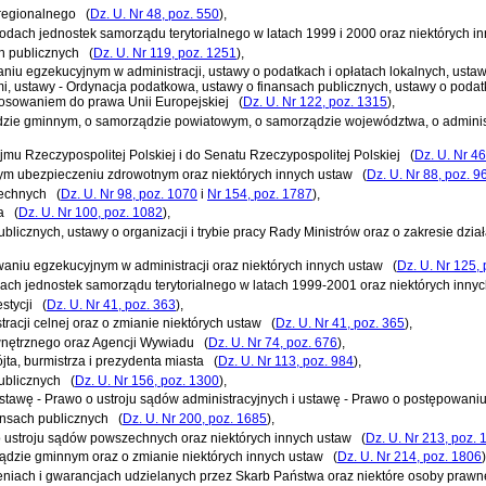
 regionalnego
(
Dz. U. Nr 48, poz. 550
)
,
hodach jednostek samorządu terytorialnego w latach 1999 i 2000 oraz niektórych i
ch publicznych
(
Dz. U. Nr 119, poz. 1251
)
,
aniu egzekucyjnym w administracji, ustawy o podatkach i opłatach lokalnych, ust
i, ustawy - Ordynacja podatkowa, ustawy o finansach publicznych, ustawy o poda
tosowaniem do prawa Unii Europejskiej
(
Dz. U. Nr 122, poz. 1315
)
,
ządzie gminnym, o samorządzie powiatowym, o samorządzie województwa, o administ
jmu Rzeczypospolitej Polskiej i do Senatu Rzeczypospolitej Polskiej
(
Dz. U. Nr 46
nym ubezpieczeniu zdrowotnym oraz niektórych innych ustaw
(
Dz. U. Nr 88, poz. 9
zechnych
(
Dz. U. Nr 98, poz. 1070
i
Nr 154, poz. 1787
)
,
a
(
Dz. U. Nr 100, poz. 1082
)
,
ublicznych, ustawy o organizacji i trybie pracy Rady Ministrów oraz o zakresie dzia
waniu egzekucyjnym w administracji oraz niektórych innych ustaw
(
Dz. U. Nr 125,
dach jednostek samorządu terytorialnego w latach 1999-2001 oraz niektórych inny
stycji
(
Dz. U. Nr 41, poz. 363
)
,
racji celnej oraz o zmianie niektórych ustaw
(
Dz. U. Nr 41, poz. 365
)
,
wnętrznego oraz Agencji Wywiadu
(
Dz. U. Nr 74, poz. 676
)
,
ta, burmistrza i prezydenta miasta
(
Dz. U. Nr 113, poz. 984
)
,
publicznych
(
Dz. U. Nr 156, poz. 1300
)
,
ustawę - Prawo o ustroju sądów administracyjnych i ustawę - Prawo o postępowani
ansach publicznych
(
Dz. U. Nr 200, poz. 1685
)
,
 o ustroju sądów powszechnych oraz niektórych innych ustaw
(
Dz. U. Nr 213, poz. 
ządzie gminnym oraz o zmianie niektórych innych ustaw
(
Dz. U. Nr 214, poz. 1806
)
zeniach i gwarancjach udzielanych przez Skarb Państwa oraz niektóre osoby prawn