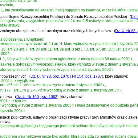
a ogłoszenia, z tym że:
łoszenia,
t. 1, ma zastosowanie do kadencji następujących po kadencji, w czasie której ustaw
za do Sejmu Rzeczypospolitej Polskiej i do Senatu Rzeczypospolitej Polskiej
(
Dz. 
ia ogłoszenia, z wyjątkiem przepisów art. 24 ust. 3-5 ustawy, o której mowa w art
szej ustawy.
owszechnym ubezpieczeniu zdrowotnym oraz niektórych innych ustaw
(
Dz. U. Nr 88,
a ogłoszenia, z wyjątkiem:
w brzmieniu ustalonym przez art. 1 i art. 4, które wchodzą w życie z dniem 1 stycznia 20
 i 10, art. 20 ust. 7, art. 24 ust. 11, art. 26 ust. 3 pkt 1 i 3, art. 57, art. 165 ust. 1 pkt 
2004 r.,
rt. 1, który wchodzi w życie z dniem ogłoszenia, z mocą od dnia 30 marca 2001 r.,
w zakresie dotyczącym wysokości składki, który wchodzi w życie z dniem 1 stycznia 2
talonym przez art. 1, który wchodzi w życie z dniem 1 stycznia 2002 r.
dów powszechnych
(
Dz. U. Nr 98, poz. 1070
i
Nr 154, poz. 1787
)
, który stanowi:
2001 r., z wyjątkiem:
3 i art. 195 pkt 2, które wchodzą w życie z dniem 1 stycznia 2002 r.,
6, art. 177 i art. 179 § 1-4, które wchodzą w życie z dniem 1 stycznia 2003 r.
”
;
ownictwa
(
Dz. U. Nr 100, poz. 1082
)
, który stanowi:
01 r., z tym że:
art. 17 wchodzą w życie z dniem 1 stycznia 2003 r. i mają zastosowanie do budżetu p
stycznia 2004 r.
inansach publicznych, ustawy o organizacji i trybie pracy Rady Ministrów oraz o zakr
tanowią:
zej ustawy do głównego księgowego jednostki sektora finansów publicznych nie stosu
wy audytorem wewnętrznym może być osoba, która posiada co najmniej roczne dośw