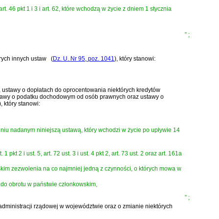
it. b), art. 46 pkt 1 i 3 i art. 62, które wchodzą w życie z dniem 1 stycznia
”
;
órych innych ustaw
(
Dz. U. Nr 95, poz. 1041
)
, który stanowi:
h, ustawy o dopłatach do oprocentowania niektórych kredytów
ustawy o podatku dochodowym od osób prawnych oraz ustawy o
)
, który stanowi:
zmieniu nadanym niniejszą ustawą, który wchodzi w życie po upływie 14
t. 1 pkt 2 i ust. 5, art. 72 ust. 3 i ust. 4 pkt 2, art. 73 ust. 2 oraz art. 161a
wskim zezwolenia na co najmniej jedną z czynności, o których mowa w
e do obrotu w państwie członkowskim,
”
;
administracji rządowej w województwie oraz o zmianie niektórych