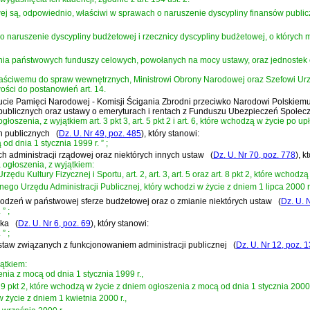
ej są, odpowiednio, właściwi w sprawach o naruszenie dyscypliny finansów publi
 naruszenie dyscypliny budżetowej i rzecznicy dyscypliny budżetowej, o których 
nia państwowych funduszy celowych, powołanych na mocy ustawy, oraz jednostek or
właściwemu do spraw wewnętrznych, Ministrowi Obrony Narodowej oraz Szefowi Ur
ści do postanowień art. 14.
stytucie Pamięci Narodowej - Komisji Ścigania Zbrodni przeciwko Narodowi Polskie
 publicznych oraz ustawy o emeryturach i rentach z Funduszu Ubezpieczeń Społec
oszenia, z wyjątkiem art. 3 pkt 3, art. 5 pkt 2 i art. 6, które wchodzą w życie po u
ch publicznych
(
Dz. U. Nr 49, poz. 485
)
, który stanowi:
od dnia 1 stycznia 1999 r.
”
;
ach administracji rządowej oraz niektórych innych ustaw
(
Dz. U. Nr 70, poz. 778
)
, k
 ogłoszenia, z wyjątkiem:
ędu Kultury Fizycznej i Sportu, art. 2, art. 3, art. 5 oraz art. 8 pkt 2, które wchodz
ównego Urzędu Administracji Publicznej, który wchodzi w życie z dniem 1 lipca 2000 r
grodzeń w państwowej sferze budżetowej oraz o zmianie niektórych ustaw
(
Dz. U. 
.
”
;
cka
(
Dz. U. Nr 6, poz. 69
)
, który stanowi:
.
”
;
 ustaw związanych z funkcjonowaniem administracji publicznej
(
Dz. U. Nr 12, poz. 
ątkiem:
enia z mocą od dnia 1 stycznia 1999 r.,
 art. 29 pkt 2, które wchodzą w życie z dniem ogłoszenia z mocą od dnia 1 stycznia 2000 
 w życie z dniem 1 kwietnia 2000 r.,