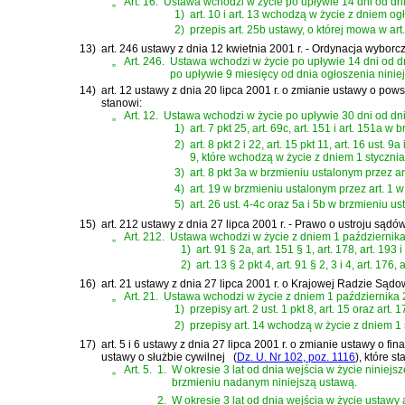
„
Art. 16.
Ustawa wchodzi w życie po upływie 14 dni od dni
1)
art. 10 i art. 13 wchodzą w życie z dniem og
2)
przepis art. 25b ustawy, o której mowa w ar
13)
art. 246 ustawy z dnia 12 kwietnia 2001 r. - Ordynacja wyborc
„
Art. 246.
Ustawa wchodzi w życie po upływie 14 dni od dn
po upływie 9 miesięcy od dnia ogłoszenia niniej
14)
art. 12 ustawy z dnia 20 lipca 2001 r. o zmianie ustawy o p
stanowi:
„
Art. 12.
Ustawa wchodzi w życie po upływie 30 dni od dni
1)
art. 7 pkt 25, art. 69c, art. 151 i art. 151a 
2)
art. 8 pkt 2 i 22, art. 15 pkt 11, art. 16 ust. 9a
9, które wchodzą w życie z dniem 1 stycznia 
3)
art. 8 pkt 3a w brzmieniu ustalonym przez a
4)
art. 19 w brzmieniu ustalonym przez art. 1 
5)
art. 26 ust. 4-4c oraz 5a i 5b w brzmieniu us
15)
art. 212 ustawy z dnia 27 lipca 2001 r. - Prawo o ustroju są
„
Art. 212.
Ustawa wchodzi w życie z dniem 1 października 
1)
art. 91 § 2a, art. 151 § 1, art. 178, art. 19
2)
art. 13 § 2 pkt 4, art. 91 § 2, 3 i 4, art. 17
16)
art. 21 ustawy z dnia 27 lipca 2001 r. o Krajowej Radzie Sąd
„
Art. 21.
Ustawa wchodzi w życie z dniem 1 października 20
1)
przepisy art. 2 ust. 1 pkt 8, art. 15 oraz 
2)
przepisy art. 14 wchodzą w życie z dniem 1 
17)
art. 5 i 6 ustawy z dnia 27 lipca 2001 r. o zmianie ustawy o f
ustawy o służbie cywilnej
(
Dz. U. Nr 102, poz. 1116
)
, które s
„
Art. 5.
1.
W okresie 3 lat od dnia wejścia w życie niniejs
brzmieniu nadanym niniejszą ustawą.
2.
W okresie 3 lat od dnia wejścia w życie usta