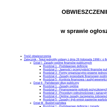
OBWIESZCZENI
w sprawie ogłosz
Treść obwieszczenia
Załącznik - Tekst jednolity ustawy z dnia 26 listopada 1998 r. o 
Dział I - Zasady ogólne finansów publicznych
Rozdział 1 - Podstawowe definicje
Rozdział 2 - Jawność i przejrzystość finansów pu
Rozdział 3 - Formy organizacyjno-prawne jednos
Rozdział 4 - Zasady gospodarki finansowej podm
Rozdział 5 - Kontrola finansowa i audyt wewnętr
Dział II - Państwowy dług publiczny
Rozdział 1 - Zasady ogólne
Rozdział 2 - Finansowanie potrzeb pożyczkowyc
Rozdział 3 - Procedury ostrożnościowe i sanacyj
Rozdział 4 - Ogólne zasady zaciągania zobowiąz
Rozdział 5 - Zasady i tryb emisji papierów wart
Dział III - Budżet państwa
Rozdział 1 - Podstawowe definicje i zasady