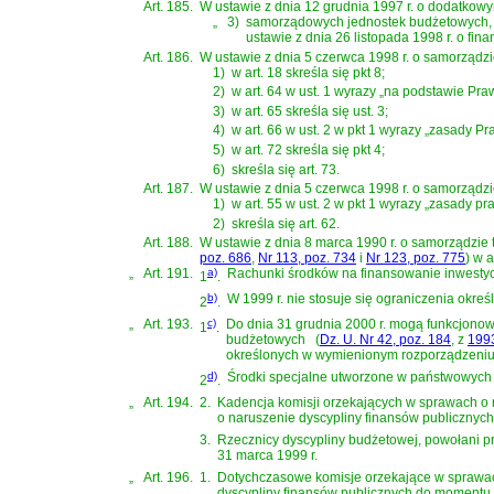
Art. 185.
W
ustawie z dnia 12 grudnia 1997 r. o dodatko
„
3)
samorządowych jednostek budżetowych,
ustawie z dnia 26 listopada 1998 r. o fin
Art. 186.
W
ustawie z dnia 5 czerwca 1998 r. o samorząd
1)
w art. 18 skreśla się pkt 8;
2)
w
art. 64 w ust. 1 wyrazy „na podstawie Pr
3)
w art. 65 skreśla się ust. 3;
4)
w art. 66 w ust. 2 w pkt 1 wyrazy „zasady P
5)
w art. 72 skreśla się pkt 4;
6)
skreśla się art. 73.
Art. 187.
W
ustawie z dnia 5 czerwca 1998 r. o samorząd
1)
w
art. 55 w ust. 2 w pkt 1 wyrazy „zasady 
2)
skreśla się art. 62.
Art. 188.
W
ustawie z dnia 8 marca 1990 r. o samorządzie 
poz. 686
,
Nr 113, poz. 734
i
Nr 123, poz. 775
)
w ar
„
Art. 191.
a)
Rachunki środków na finansowanie inwestyc
1
.
b)
W 1999 r. nie stosuje się ograniczenia określ
2
.
„
Art. 193.
c)
Do dnia 31 grudnia 2000 r. mogą funkcjono
1
.
budżetowych
(
Dz. U. Nr 42, poz. 184
, z
1993
określonych w wymienionym rozporządzeniu, 
d)
Środki specjalne utworzone w państwowych 
2
.
„
Art. 194.
2.
Kadencja komisji orzekających w sprawach o 
o naruszenie dyscypliny finansów publicznych,
3.
Rzecznicy dyscypliny budżetowej, powołani pr
31 marca 1999 r.
„
Art. 196.
1.
Dotychczasowe komisje orzekające w sprawac
dyscypliny finansów publicznych do momentu wy