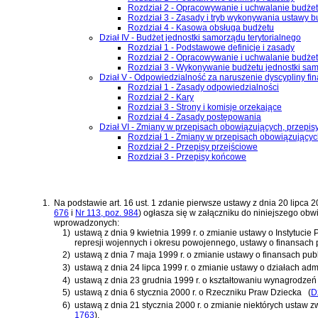
Rozdział 2 - Opracowywanie i uchwalanie budże
Rozdział 3 - Zasady i tryb wykonywania ustawy 
Rozdział 4 - Kasowa obsługa budżetu
Dział IV - Budżet jednostki samorządu terytorialnego
Rozdział 1 - Podstawowe definicje i zasady
Rozdział 2 - Opracowywanie i uchwalanie budżet
Rozdział 3 - Wykonywanie budżetu jednostki sam
Dział V - Odpowiedzialność za naruszenie dyscypliny fi
Rozdział 1 - Zasady odpowiedzialności
Rozdział 2 - Kary
Rozdział 3 - Strony i komisje orzekające
Rozdział 4 - Zasady postępowania
Dział VI - Zmiany w przepisach obowiązujących, przepis
Rozdział 1 - Zmiany w przepisach obowiązujący
Rozdział 2 - Przepisy przejściowe
Rozdział 3 - Przepisy końcowe
1.
Na podstawie
art. 16 ust. 1 zdanie pierwsze ustawy z dnia 20 lipca
676
i
Nr 113, poz. 984
)
ogłasza się w załączniku do niniejszego obwi
wprowadzonych:
1)
ustawą z dnia 9 kwietnia 1999 r. o zmianie ustawy o Instytuc
represji wojennych i okresu powojennego, ustawy o finansach
2)
ustawą z dnia 7 maja 1999 r. o zmianie ustawy o finansach pub
3)
ustawą z dnia 24 lipca 1999 r. o zmianie ustawy o działach adm
4)
ustawą z dnia 23 grudnia 1999 r. o kształtowaniu wynagrodzeń
5)
ustawą z dnia 6 stycznia 2000 r. o Rzeczniku Praw Dziecka
(
D
6)
ustawą z dnia 21 stycznia 2000 r. o zmianie niektórych ustaw 
1763
)
,