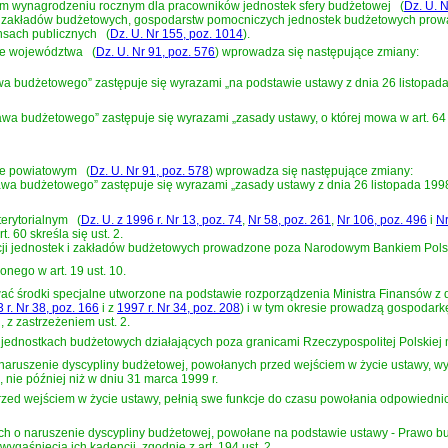
wym wynagrodzeniu rocznym dla pracowników jednostek sfery budżetowej
(
Dz. U. 
 zakładów budżetowych, gospodarstw pomocniczych jednostek budżetowych prow
ansach publicznych
(
Dz. U. Nr 155, poz. 1014
)
.
zie województwa
(
Dz. U. Nr 91, poz. 576
)
wprowadza się następujące zmiany:
awa budżetowego” zastępuje się wyrazami „na podstawie ustawy z dnia 26 listopada
rawa budżetowego” zastępuje się wyrazami „zasady ustawy, o której mowa w art. 64 u
zie powiatowym
(
Dz. U. Nr 91, poz. 578
)
wprowadza się następujące zmiany:
prawa budżetowego” zastępuje się wyrazami „zasady ustawy z dnia 26 listopada 1998
terytorialnym
(
Dz. U. z 1996 r. Nr 13, poz. 74
,
Nr 58, poz. 261
,
Nr 106, poz. 496
i
Nr
t. 60 skreśla się ust. 2.
ji jednostek i zakładów budżetowych prowadzone poza Narodowym Bankiem Polskim
onego w art. 19 ust. 10.
wać środki specjalne utworzone na podstawie
rozporządzenia Ministra Finansów z 
 r. Nr 38, poz. 166
i z
1997 r. Nr 34, poz. 208
)
i w tym okresie prowadzą gospodark
z zastrzeżeniem ust. 2.
jednostkach budżetowych działających poza granicami Rzeczypospolitej Polskiej 
naruszenie dyscypliny budżetowej, powołanych przed wejściem w życie ustawy, w
 nie później niż w dniu 31 marca 1999 r.
zed wejściem w życie ustawy, pełnią swe funkcje do czasu powołania odpowiednich
h o naruszenie dyscypliny budżetowej, powołane na podstawie ustawy - Prawo b
gaśnięcia ich kadencji, zgodnie z art. 194 ust. 2.