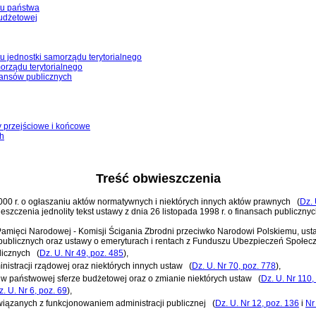
tu państwa
budżetowej
u jednostki samorządu terytorialnego
orządu terytorialnego
nansów publicznych
y przejściowe i końcowe
ch
Treść obwieszczenia
 2000 r. o ogłaszaniu aktów normatywnych i niektórych innych aktów prawnych
(
Dz. 
eszczenia jednolity tekst
ustawy z dnia 26 listopada 1998 r. o finansach publiczny
ie Pamięci Narodowej - Komisji Ścigania Zbrodni przeciwko Narodowi Polskiemu, u
 publicznych oraz ustawy o emeryturach i rentach z Funduszu Ubezpieczeń Społec
licznych
(
Dz. U. Nr 49, poz. 485
)
,
inistracji rządowej oraz niektórych innych ustaw
(
Dz. U. Nr 70, poz. 778
)
,
 w państwowej sferze budżetowej oraz o zmianie niektórych ustaw
(
Dz. U. Nr 110,
z. U. Nr 6, poz. 69
)
,
związanych z funkcjonowaniem administracji publicznej
(
Dz. U. Nr 12, poz. 136
i
Nr