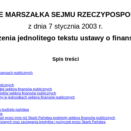
E MARSZAŁKA SEJMU RZECZYPOSPOL
z dnia 7 stycznia 2003 r.
enia jednolitego tekstu ustawy o fina
Spis treści
finansach publicznych
blicznych
tek sektora finansów publicznych
iotów sektora finansów publicznych
zny w jednostkach sektora finansów publicznych
h budżetu państwa
ne
ań przez inne niż Skarb Państwa podmioty sektora finansów publicznych
ościowych oraz zaciągania kredytów i pożyczek przez Skarb Państwa