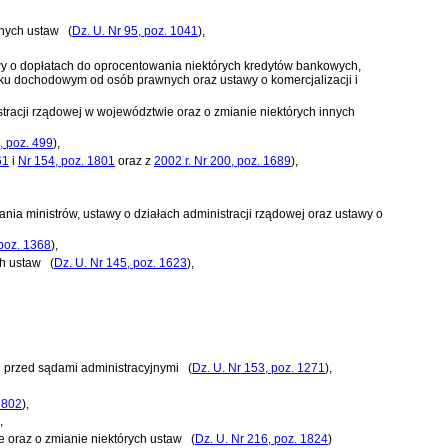
nnych ustaw
(
Dz. U. Nr 95, poz. 1041
)
,
awy o dopłatach do oprocentowania niektórych kredytów bankowych,
tku dochodowym od osób prawnych oraz ustawy o komercjalizacji i
racji rządowej w województwie oraz o zmianie niektórych innych
, poz. 499
)
,
61
i
Nr 154, poz. 1801
oraz z
2002 r. Nr 200, poz. 1689
)
,
łania ministrów, ustawy o działach administracji rządowej oraz ustawy o
 poz. 1368
)
,
ch ustaw
(
Dz. U. Nr 145, poz. 1623
)
,
u przed sądami administracyjnymi
(
Dz. U. Nr 153, poz. 1271
)
,
1802
)
,
,
e oraz o zmianie niektórych ustaw
(
Dz. U. Nr 216, poz. 1824
)