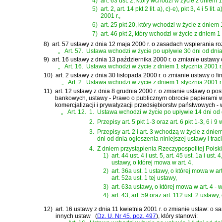
4)
art. 63 ust. 2, który wchodzi w życie z dniem 
5)
art. 2, art. 14 pkt 2 lit. a), c)-e), pkt 3, 4 i 5 li
2001 r.,
6)
art. 25 pkt 20, który wchodzi w życie z dniem 
7)
art. 46 pkt 2, który wchodzi w życie z dniem 1
8)
art. 57 ustawy z dnia 12 maja 2000 r. o zasadach wspierania r
„
Art. 57.
Ustawa wchodzi w życie po upływie 30 dni od dnia
9)
art. 16 ustawy z dnia 13 października 2000 r. o zmianie ustaw
„
Art. 16.
Ustawa wchodzi w życie z dniem 1 stycznia 2001 r
10)
art. 2 ustawy z dnia 30 listopada 2000 r. o zmianie ustawy o 
„
Art. 2.
Ustawa wchodzi w życie z dniem 1 stycznia 2001 r
11)
art. 12 ustawy z dnia 8 grudnia 2000 r. o zmianie ustawy o p
bankowych, ustawy - Prawo o publicznym obrocie papierami 
komercjalizacji i prywatyzacji przedsiębiorstw państwowych 
„
Art. 12.
1.
Ustawa wchodzi w życie po upływie 14 dni od d
2.
Przepisy art. 5 pkt 1-3 oraz art. 6 pkt 1-3, 6 i
3.
Przepisy art. 2 i art. 3 wchodzą w życie z dnie
dni od dnia ogłoszenia niniejszej ustawy i trac
4.
Z dniem przystąpienia Rzeczypospolitej Polsk
1)
art. 44 ust. 4 i ust. 5, art. 45 ust. 1a i ust. 
ustawy, o której mowa w art. 4,
2)
art. 36a ust. 1 ustawy, o której mowa w 
art. 52a ust. 1 tej ustawy,
3)
art. 63a ustawy, o której mowa w art. 4
4)
art. 43, art. 59 oraz art. 112 ust. 2 ustawy
12)
art. 16 ustawy z dnia 11 kwietnia 2001 r. o zmianie ustaw: 
innych ustaw
(
Dz. U. Nr 45, poz. 497
)
, który stanowi: