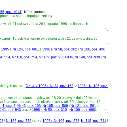
155, poz. 1014
)
, które stanowią:
prowadza się następujące zmiany:
nej w
art. 21 ustawy z dnia 26 listopada 1998 r. o finansach
”
;
cznej i Turystyki w formie określonej w
art. 21 ustawy z dnia 26
”
z
1995 r. Nr 124, poz. 601
, z
1996 r. Nr 58, poz. 262
i
Nr 106, poz. 496
oz. 554
,
Nr 118, poz. 754
,
Nr 139, poz. 933 i 934
,
Nr 140, poz. 939
i
Nr
ektórych ustaw
(
Dz. U. z 1995 r. Nr 34, poz. 163
, z
1996 r. Nr 106, poz.
wą na zasadach określonych w
art. 18-20 ustawy z dnia 26 listopada
arkę finansową na zasadach określonych w
art. 30 ustawy z dnia 12
r 1, poz. 3
,
Nr 43, poz. 163
,
Nr 105, poz. 509
i
Nr 121, poz. 591
, z
 141, poz. 943
oraz z
1998 r. Nr 50, poz. 310
i
Nr 106, poz. 668
)
,
”
;
493
i
Nr 156, poz. 775
oraz z
1997 r. Nr 106, poz. 673
,
Nr 115, poz. 741
i