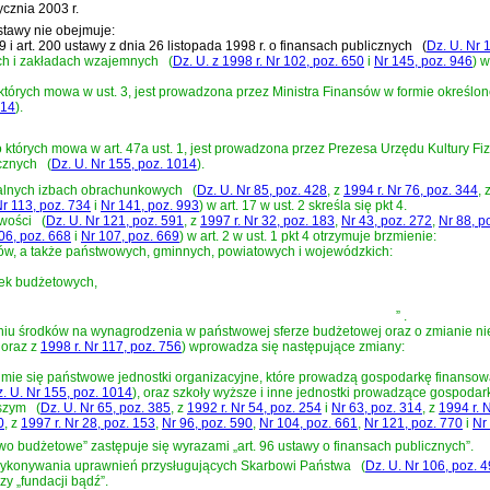
cznia 2003 r.
stawy nie obejmuje:
. 199 i art. 200 ustawy z dnia 26 listopada 1998 r. o finansach publicznych
(
Dz. U. Nr 
ych i zakładach wzajemnych
(
Dz. U. z 1998 r. Nr 102, poz. 650
i
Nr 145, poz. 946
)
w
tórych mowa w ust. 3, jest prowadzona przez Ministra Finansów w formie określo
014
)
.
tórych mowa w art. 47a ust. 1, jest prowadzona przez Prezesa Urzędu Kultury Fizy
icznych
(
Dz. U. Nr 155, poz. 1014
)
.
onalnych izbach obrachunkowych
(
Dz. U. Nr 85, poz. 428
, z
1994 r. Nr 76, poz. 344
, 
r 113, poz. 734
i
Nr 141, poz. 993
)
w art. 17 w ust. 2 skreśla się pkt 4.
owości
(
Dz. U. Nr 121, poz. 591
, z
1997 r. Nr 32, poz. 183
,
Nr 43, poz. 272
,
Nr 88, p
06, poz. 668
i
Nr 107, poz. 669
)
w art. 2 w ust. 1 pkt 4 otrzymuje brzmienie:
ków, a także państwowych, gminnych, powiatowych i wojewódzkich:
ek budżetowych,
”
.
waniu środków na wynagrodzenia w państwowej sferze budżetowej oraz o zmianie ni
oraz z
1998 r. Nr 117, poz. 756
)
wprowadza się następujące zmiany:
umie się państwowe jednostki organizacyjne, które prowadzą gospodarkę finanso
. U. Nr 155, poz. 1014
)
, oraz szkoły wyższe i inne jednostki prowadzące gospod
ższym
(
Dz. U. Nr 65, poz. 385
, z
1992 r. Nr 54, poz. 254
i
Nr 63, poz. 314
, z
1994 r. N
0
, z
1997 r. Nr 28, poz. 153
,
Nr 96, poz. 590
,
Nr 104, poz. 661
,
Nr 121, poz. 770
i
Nr
Prawo budżetowe” zastępuje się wyrazami „art. 96 ustawy o finansach publicznych”.
h wykonywania uprawnień przysługujących Skarbowi Państwa
(
Dz. U. Nr 106, poz. 
zy „fundacji bądź”.