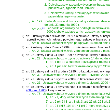
2.
Dotychczasowi rzecznicy dyscypliny budżetow
publicznych, zgodnie z art. 194 ust. 3.
3.
Członkowie komisji orzekających w sprawach o
przewidzianego w ustawie.
„
Art. 199.
Rada Ministrów dokona analizy celowości działa
do dnia 31 grudnia 1999 r.
e)
Jednostki organizacyjne podległe ministrowi 
Art. 200
.
2000 r. obowiązujące w nich zasady rachunkowo
2)
art. 8 ustawy z dnia 9 kwietnia 1999 r. o zmianie ustawy o In
represji wojennych i okresu powojennego, ustawy o finansach
„
Art. 8.
Ustawa wchodzi w życie po upływie 14 dni od dnia ogł
3)
art. 2 ustawy z dnia 7 maja 1999 r. o zmianie ustawy o finansa
„
Art. 2.
Ustawa wchodzi w życie z dniem ogłoszenia z mocą 
4)
art. 22 ustawy z dnia 24 lipca 1999 r. o zmianie ustawy o dział
„
Art. 22.
Ustawa wchodzi w życie po upływie 14 dni od dnia
1)
art. 1 pkt 11 w zakresie dotyczącym Prezesa Urz
2)
art. 1 pkt 4 lit. b) w zakresie dotyczącym Gł
5)
art. 32 ustawy z dnia 23 grudnia 1999 r. o kształtowaniu wyna
„
Art. 32.
Ustawa wchodzi w życie z dniem 1 stycznia 2000 r
6)
art. 21 ustawy z dnia 6 stycznia 2000 r. o Rzeczniku Praw Dzie
„
Art. 21.
Ustawa wchodzi w życie z dniem 1 stycznia 2000 r
7)
art. 75 ustawy z dnia 21 stycznia 2000 r. o zmianie niektórych
208, poz. 1763
)
, który stanowi:
„
Art. 75.
Ustawa wchodzi w życie z dniem ogłoszenia, z wyj
1)
art. 71, który wchodzi w życie z dniem ogłosz
2)
art. 5 pkt 6 i 8, art. 8 pkt 3, art. 25 pkt 26 i
3)
art. 24 pkt 6-10 i art. 41 pkt 2, które wchodzą