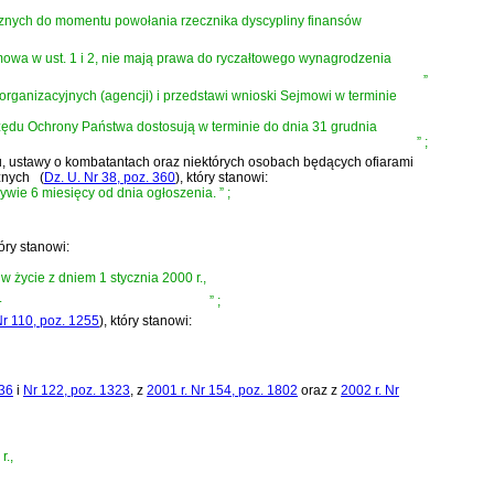
cznych do momentu powołania rzecznika dyscypliny finansów
mowa w ust. 1 i 2, nie mają prawa do ryczałtowego wynagrodzenia
”
ganizacyjnych (agencji) i przedstawi wnioski Sejmowi w terminie
zędu Ochrony Państwa dostosują w terminie do dnia 31 grudnia
”
;
mu, ustawy o kombatantach oraz niektórych osobach będących ofiarami
znych
(
Dz. U. Nr 38, poz. 360
)
, który stanowi:
pływie 6 miesięcy od dnia ogłoszenia.
”
;
tóry stanowi:
ą w życie z dniem 1 stycznia 2000 r.,
.
”
;
Nr 110, poz. 1255
)
, który stanowi:
136
i
Nr 122, poz. 1323
, z
2001 r. Nr 154, poz. 1802
oraz z
2002 r. Nr
r.,