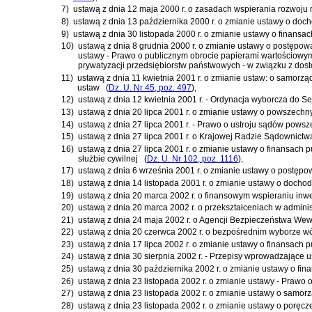
7)
ustawą z dnia 12 maja 2000 r. o zasadach wspierania rozwoju
8)
ustawą z dnia 13 października 2000 r. o zmianie ustawy o doc
9)
ustawą z dnia 30 listopada 2000 r. o zmianie ustawy o finansa
10)
ustawą z dnia 8 grudnia 2000 r. o zmianie ustawy o postępow
ustawy - Prawo o publicznym obrocie papierami wartościowym
prywatyzacji przedsiębiorstw państwowych - w związku z dos
11)
ustawą z dnia 11 kwietnia 2001 r. o zmianie ustaw: o samor
ustaw
(
Dz. U. Nr 45, poz. 497
)
,
12)
ustawą z dnia 12 kwietnia 2001 r. - Ordynacja wyborcza do Se
13)
ustawą z dnia 20 lipca 2001 r. o zmianie ustawy o powszech
14)
ustawą z dnia 27 lipca 2001 r. - Prawo o ustroju sądów pows
15)
ustawą z dnia 27 lipca 2001 r. o Krajowej Radzie Sądownictw
16)
ustawą z dnia 27 lipca 2001 r. o zmianie ustawy o finansach p
służbie cywilnej
(
Dz. U. Nr 102, poz. 1116
)
,
17)
ustawą z dnia 6 września 2001 r. o zmianie ustawy o postępo
18)
ustawą z dnia 14 listopada 2001 r. o zmianie ustawy o docho
19)
ustawą z dnia 20 marca 2002 r. o finansowym wspieraniu inwe
20)
ustawą z dnia 20 marca 2002 r. o przekształceniach w administ
21)
ustawą z dnia 24 maja 2002 r. o Agencji Bezpieczeństwa We
22)
ustawą z dnia 20 czerwca 2002 r. o bezpośrednim wyborze wój
23)
ustawą z dnia 17 lipca 2002 r. o zmianie ustawy o finansach 
24)
ustawą z dnia 30 sierpnia 2002 r. - Przepisy wprowadzające 
25)
ustawą z dnia 30 października 2002 r. o zmianie ustawy o fin
26)
ustawą z dnia 23 listopada 2002 r. o zmianie ustawy - Prawo
27)
ustawą z dnia 23 listopada 2002 r. o zmianie ustawy o samor
28)
ustawą z dnia 23 listopada 2002 r. o zmianie ustawy o poręc