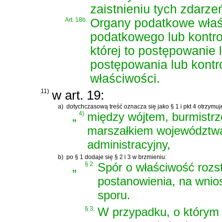
zaistnieniu tych zdarze
Art. 18b.
Organy podatkowe właś
podatkowego lub kontro
której to postępowanie 
postępowania lub kontr
właściwości.
11)
w art. 19:
a)
dotychczasową treść oznacza się jako § 1 i pkt 4 otrzymuj
„
4)
między wójtem, burmistrz
marszałkiem województw
administracyjny,
b)
po § 1 dodaje się § 2 i 3 w brzmieniu:
„
§ 2.
Spór o właściwość rozs
postanowienia, na wnio
sporu.
§ 3.
W przypadku, o którym 