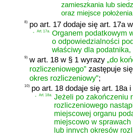
zamieszkania lub sied
oraz miejsce położeni
8)
po art. 17 dodaje się art. 17a 
„
Art. 17a.
Organem podatkowym wł
o odpowiedzialności pod
właściwy dla podatnika, 
9)
w art. 18 w § 1 wyrazy
„do koń
rozliczeniowego”
zastępuje si
okres rozliczeniowy”
;
10)
po art. 18 dodaje się art. 18a 
„
Art. 18a.
Jeżeli po zakończeniu 
rozliczeniowego nastąp
miejscowej organu po
miejscowo w sprawach 
lub innych okresów roz