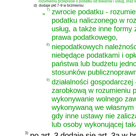
rozumieniu przepisów o podatku od towarów i usług, oraz i
d)
dodaje pkt 7-9 w brzmieniu:
„
7)
zwrocie podatku - rozumie 
podatku naliczonego w ro
usług, a także inne formy
prawa podatkowego,
8)
niepodatkowych należnośc
niebędące podatkami i op
państwa lub budżetu jedno
stosunków publicznopraw
9)
działalności gospodarczej 
zarobkową w rozumieniu p
wykonywanie wolnego zawo
wykonywaną we własnym im
gdy inne ustawy nie zalicz
lub osoby wykonującej tak
3)
po art. 3 dodaje się art. 3a w b