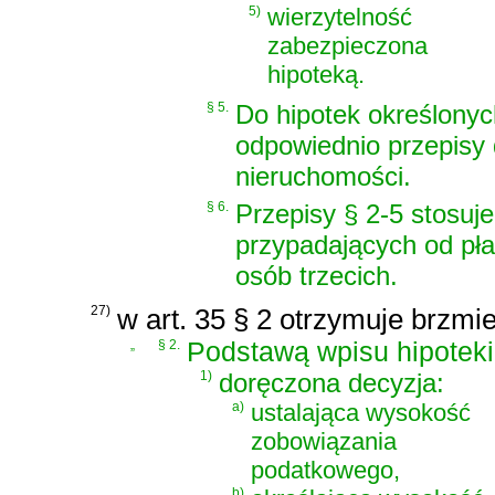
5)
wierzytelność
zabezpieczona
hipoteką.
§ 5.
Do hipotek określonych
odpowiednio przepisy 
nieruchomości.
§ 6.
Przepisy § 2-5 stosuj
przypadających od pła
osób trzecich.
27)
w art. 35 § 2 otrzymuje brzmie
„
§ 2.
Podstawą wpisu hipoteki
1)
doręczona decyzja:
a)
ustalająca wysokość
zobowiązania
podatkowego,
b)