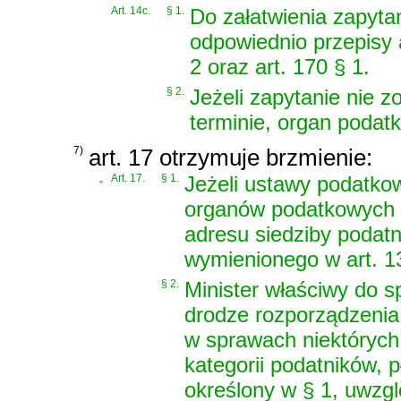
Art. 14c.
§ 1.
Do załatwienia zapytan
odpowiednio przepisy ar
2 oraz art. 170 § 1.
§ 2.
Jeżeli zapytanie nie 
terminie, organ podat
7)
art. 17 otrzymuje brzmienie:
„
Art. 17.
§ 1.
Jeżeli ustawy podatko
organów podatkowych u
adresu siedziby podatn
wymienionego w art. 1
§ 2.
Minister właściwy do s
drodze rozporządzeni
w sprawach niektóryc
kategorii podatników, 
określony w § 1, uwzgl