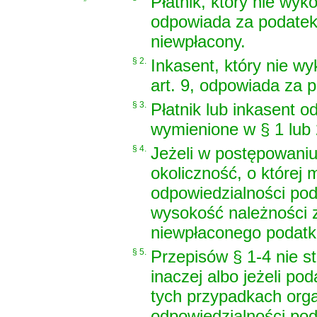
Płatnik, który nie wyk
odpowiada za podatek
niewpłacony.
§ 2.
Inkasent, który nie w
art. 9, odpowiada za 
§ 3.
Płatnik lub inkasent 
wymienione w § 1 lub
§ 4.
Jeżeli w postępowani
okoliczność, o której
odpowiedzialności poda
wysokość należności z
niewpłaconego podatk
§ 5.
Przepisów § 1-4 nie st
inaczej albo jeżeli po
tych przypadkach org
odpowiedzialności pod