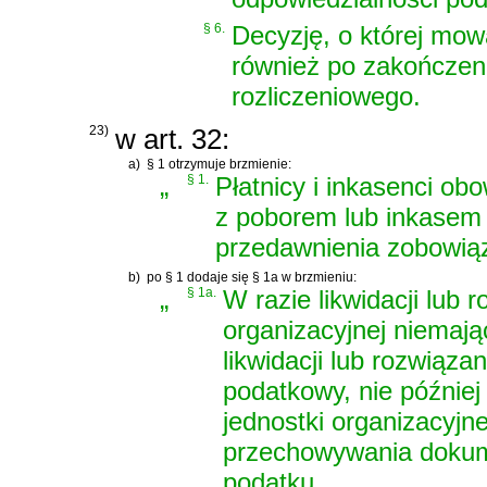
§ 6.
Decyzję, o której mo
również po zakończen
rozliczeniowego.
23)
w art. 32:
a)
§ 1 otrzymuje brzmienie:
„
§ 1.
Płatnicy i inkasenci o
z poborem lub inkasem
przedawnienia zobowiąza
b)
po § 1 dodaje się § 1a w brzmieniu:
„
§ 1a.
W razie likwidacji lub 
organizacyjnej niemaj
likwidacji lub rozwiąz
podatkowy, nie później 
jednostki organizacyjn
przechowywania dokum
podatku.