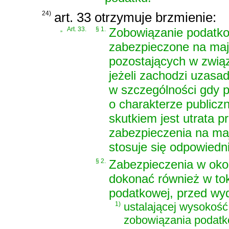
24)
art. 33 otrzymuje brzmienie:
„
Art. 33.
§ 1.
Zobowiązanie podatko
zabezpieczone na maj
pozostających w zwią
jeżeli zachodzi uzasa
w szczególności gdy 
o charakterze publicz
skutkiem jest utrata 
zabezpieczenia na ma
stosuje się odpowiedn
§ 2.
Zabezpieczenia w oko
dokonać również w to
podatkowej, przed wyd
1)
ustalającej wysokość
zobowiązania podat