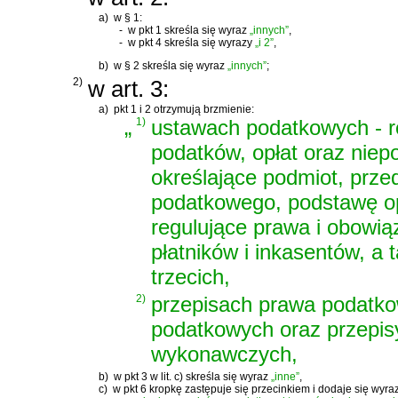
a)
w § 1:
-
w pkt 1 skreśla się wyraz
„innych”
,
-
w pkt 4 skreśla się wyrazy
„i 2”
,
b)
w § 2 skreśla się wyraz
„innych”
;
2)
w art. 3:
a)
pkt 1 i 2 otrzymują brzmienie:
„
1)
ustawach podatkowych - r
podatków, opłat oraz nie
określające podmiot, prz
podatkowego, podstawę o
regulujące prawa i obowi
płatników i inkasentów, a
trzecich,
2)
przepisach prawa podatkow
podatkowych oraz przepis
wykonawczych,
b)
w pkt 3 w lit. c) skreśla się wyraz
„inne”
,
c)
w pkt 6 kropkę zastępuje się przecinkiem i dodaje się wyra