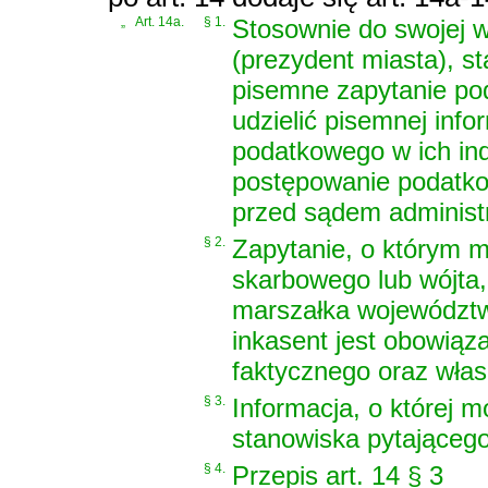
„
Art. 14a.
§ 1.
Stosownie do swojej w
(prezydent miasta), s
pisemne zapytanie pod
udzielić pisemnej inf
podatkowego w ich ind
postępowanie podatko
przed sądem administ
§ 2.
Zapytanie, o którym m
skarbowego lub wójta,
marszałka województwa
inkasent jest obowiąz
faktycznego oraz wła
§ 3.
Informacja, o której 
stanowiska pytająceg
§ 4.
Przepis art. 14 § 3