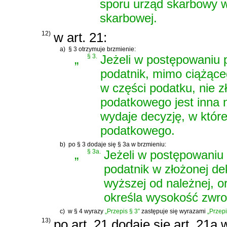
sporu urząd skarbowy w
skarbowej.
12)
w art. 21:
a)
§ 3 otrzymuje brzmienie:
„
§ 3.
Jeżeli w postępowaniu 
podatnik, mimo ciążąceg
w części podatku, nie z
podatkowego jest inna 
wydaje decyzję, w któr
podatkowego.
b)
po § 3 dodaje się § 3a w brzmieniu:
„
§ 3a.
Jeżeli w postępowaniu
podatnik w złożonej de
wyższej od należnej, o
określa wysokość zwro
c)
w § 4 wyrazy
„Przepis § 3”
zastępuje się wyrazami
„Przepi
13)
po art. 21 dodaje się art. 21a