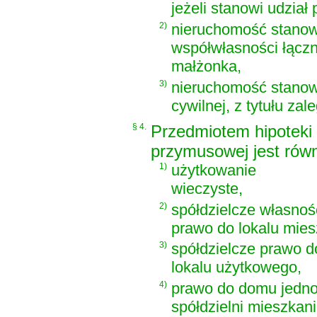
jeżeli stanowi udział 
2)
nieruchomość stanow
współwłasności łączn
małżonka,
3)
nieruchomość stanow
cywilnej, z tytułu za
§ 4.
Przedmiotem hipoteki
przymusowej jest równ
1)
użytkowanie
wieczyste,
2)
spółdzielcze własno
prawo do lokalu mies
3)
spółdzielcze prawo d
lokalu użytkowego,
4)
prawo do domu jedn
spółdzielni mieszkan