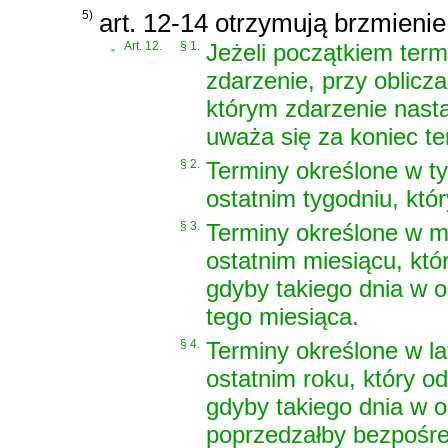
5)
art. 12-14 otrzymują brzmienie
„
Art. 12.
§ 1.
Jeżeli początkiem ter
zdarzenie, przy oblicza
którym zdarzenie nastą
uważa się za koniec te
§ 2.
Terminy określone w t
ostatnim tygodniu, kt
§ 3.
Terminy określone w m
ostatnim miesiącu, kt
gdyby takiego dnia w o
tego miesiąca.
§ 4.
Terminy określone w l
ostatnim roku, który 
gdyby takiego dnia w os
poprzedzałby bezpośre