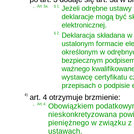
„
Art. 3a.
§ 1.
Jeżeli odrębne ustawy 
deklaracje mogą być s
elektronicznej.
§ 2.
Deklaracja składana w 
ustalonym formacie ele
określonym w odrębnyc
bezpiecznym podpisem
ważnego kwalifikowane
wystawcę certyfikatu 
przepisach o podpisie 
4)
art. 4 otrzymuje brzmienie:
„
Art. 4.
Obowiązkiem podatkowym
nieskonkretyzowana pow
pieniężnego w związku z 
ustawach.