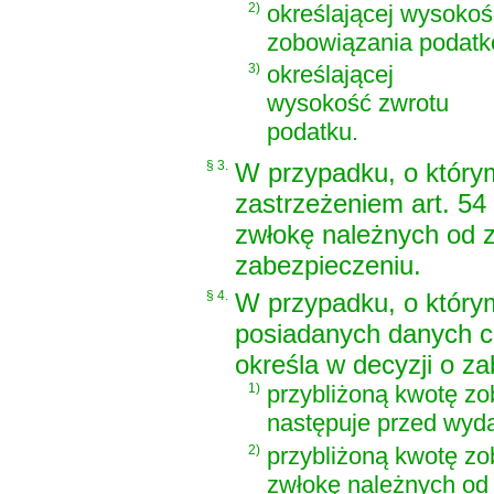
2)
określającej wysokoś
zobowiązania podat
3)
określającej
wysokość zwrotu
podatku.
§ 3.
W przypadku, o który
zastrzeżeniem art. 54
zwłokę należnych od z
zabezpieczeniu.
§ 4.
W przypadku, o który
posiadanych danych c
określa w decyzji o z
1)
przybliżoną kwotę zo
następuje przed wyda
2)
przybliżoną kwotę z
zwłokę należnych od 