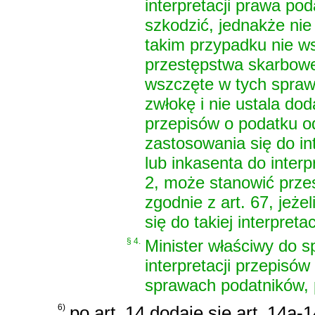
interpretacji prawa po
szkodzić, jednakże nie
takim przypadku nie w
przestępstwa skarbowe
wszczęte w tych sprawa
zwłokę i nie ustala d
przepisów o podatku od
zastosowania się do int
lub inkasenta do inter
2, może stanowić prze
zgodnie z art. 67, jeże
się do takiej interpretac
§ 4.
Minister właściwy do s
interpretacji przepis
sprawach podatników, 
6)
po art. 14 dodaje się art. 14a-