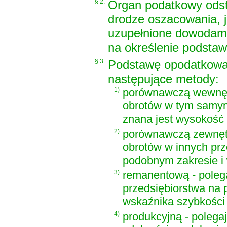
§ 2.
Organ podatkowy odst
drodze oszacowania, j
uzupełnione dowodami
na określenie podsta
§ 3.
Podstawę opodatkowan
następujące metody:
1)
porównawczą wewnętr
obrotów w tym samym 
znana jest wysokość 
2)
porównawczą zewnętr
obrotów w innych prz
podobnym zakresie i
3)
remanentową - poleg
przedsiębiorstwa na 
wskaźnika szybkości 
4)
produkcyjną - polega