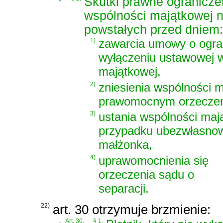
Skutki prawne ograniczen
wspólności majątkowej 
powstałych przed dniem:
1)
zawarcia umowy o ogran
wyłączeniu ustawowej 
majątkowej,
2)
zniesienia wspólności 
prawomocnym orzeczen
3)
ustania wspólności maj
przypadku ubezwłasnow
małżonka,
4)
uprawomocnienia się
orzeczenia sądu o
separacji.
22)
art. 30 otrzymuje brzmienie:
„
Art. 30.
§ 1.