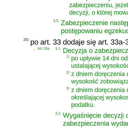
zabezpieczeniu, jeże
decyzji, o której mow
§ 5.
Zabezpieczenie następ
postępowaniu egzekuc
25)
po art. 33 dodaje się art. 33a
„
Art. 33a.
§ 1.
Decyzja o zabezpiec
1)
po upływie 14 dni od
ustalającej wysoko
2)
z dniem doręczenia d
wysokość zobowiąza
3)
z dniem doręczenia 
określającej wysoko
podatku.
§ 2.
Wygaśnięcie decyzji 
zabezpieczenia wyda