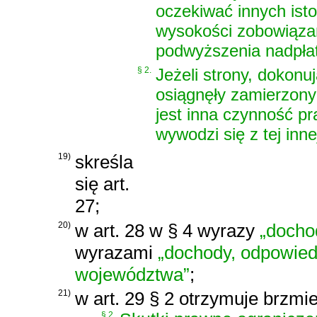
oczekiwać innych isto
wysokości zobowiązan
podwyższenia nadpłat
§ 2.
Jeżeli strony, dokonu
osiągnęły zamierzony
jest inna czynność p
wywodzi się z tej inn
19)
skreśla
się art.
27;
20)
w art. 28 w § 4 wyrazy
„docho
wyrazami
„dochody, odpowied
województwa”
;
21)
w art. 29 § 2 otrzymuje brzmie
„
§ 2.