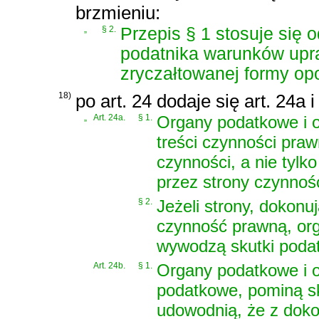
brzmieniu:
„
§ 2.
Przepis § 1 stosuje się
podatnika warunków upra
zryczałtowanej formy op
18)
po art. 24 dodaje się art. 24a 
„
Art. 24a.
§ 1.
Organy podatkowe i o
treści czynności praw
czynności, a nie tyl
przez strony czynnośc
§ 2.
Jeżeli strony, dokonu
czynność prawną, org
wywodzą skutki podat
Art. 24b.
§ 1.
Organy podatkowe i o
podatkowe, pominą sk
udowodnią, że z doko