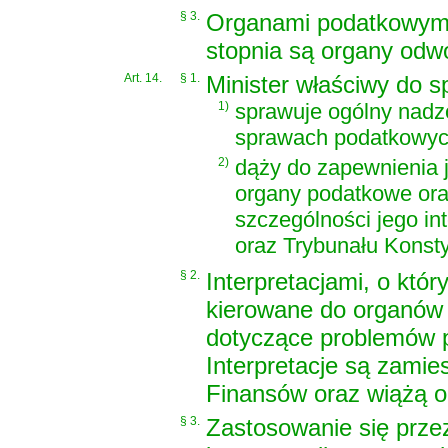
§ 3.
Organami podatkowym
stopnia są organy odw
Art. 14.
§ 1.
Minister właściwy do s
1)
sprawuje ogólny nadz
sprawach podatkowyc
2)
dąży do zapewnienia 
organy podatkowe ora
szczególności jego in
oraz Trybunału Konst
§ 2.
Interpretacjami, o któr
kierowane do organów 
dotyczące problemów 
Interpretacje są zami
Finansów oraz wiążą or
§ 3.
Zastosowanie się przez