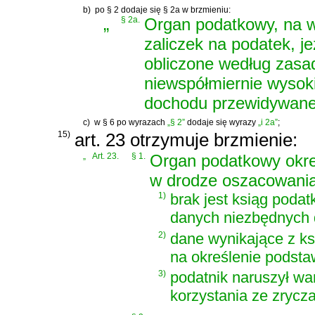
b)
po § 2 dodaje się § 2a w brzmieniu:
„
§ 2a.
Organ podatkowy, na w
zaliczek na podatek, je
obliczone według zasa
niewspółmiernie wysok
dochodu przewidywane
c)
w § 6 po wyrazach
„§ 2”
dodaje się wyrazy
„i 2a”
;
15)
art. 23 otrzymuje brzmienie:
„
Art. 23.
§ 1.
Organ podatkowy okr
w drodze oszacowania,
1)
brak jest ksiąg poda
danych niezbędnych d
2)
dane wynikające z k
na określenie podsta
3)
podatnik naruszył wa
korzystania ze zrycz