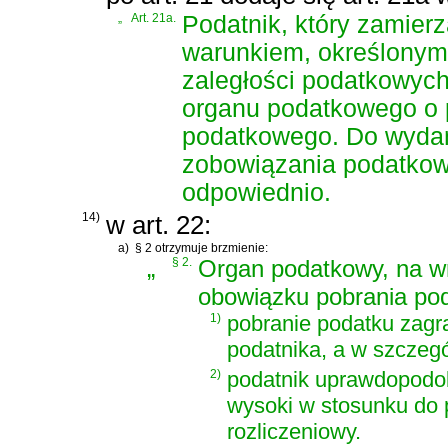
„
Art. 21a.
Podatnik, który zamierz
warunkiem, określonym 
zaległości podatkowyc
organu podatkowego o 
podatkowego. Do wydan
zobowiązania podatkowe
odpowiednio.
14)
w art. 22:
a)
§ 2 otrzymuje brzmienie:
„
§ 2.
Organ podatkowy, na wn
obowiązku pobrania poda
1)
pobranie podatku zag
podatnika, a w szczegó
2)
podatnik uprawdopodob
wysoki w stosunku do 
rozliczeniowy.