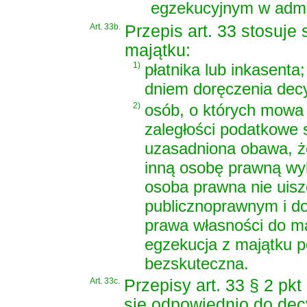
egzekucyjnym w admin
Art. 33b.
Przepis art. 33 stosuje
majątku:
1)
płatnika lub inkasent
dniem doręczenia decy
2)
osób, o których mowa 
zaległości podatkowe s
uzasadniona obawa, że
inną osobę prawną wyk
osoba prawna nie uis
publicznoprawnym i do
prawa własności do ma
egzekucja z majątku po
bezskuteczna.
Art. 33c.
Przepisy art. 33 § 2 pkt 
się odpowiednio do dec