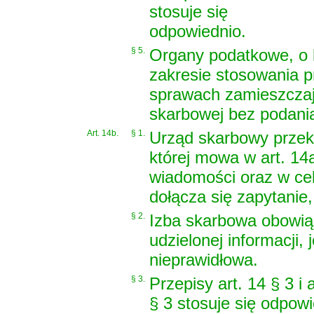
stosuje się
odpowiednio.
§ 5.
Organy podatkowe, o 
zakresie stosowania 
sprawach zamieszczają
skarbowej bez podania
Art. 14b.
§ 1.
Urząd skarbowy przeka
której mowa w art. 14a
wiadomości oraz w cel
dołącza się zapytanie
§ 2.
Izba skarbowa obowią
udzielonej informacji, j
nieprawidłowa.
§ 3.
Przepisy art. 14 § 3 i 
§ 3 stosuje się odpowi