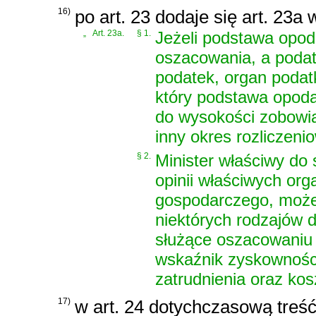
16)
po art. 23 dodaje się art. 23a
„
Art. 23a.
§ 1.
Jeżeli podstawa opod
oszacowania, a podat
podatek, organ podat
który podstawa opoda
do wysokości zobowią
inny okres rozliczeni
§ 2.
Minister właściwy do 
opinii właściwych or
gospodarczego, może 
niektórych rodzajów 
służące oszacowaniu
wskaźnik zyskowności
zatrudnienia oraz kos
17)
w art. 24 dotychczasową treść 