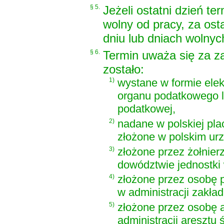
§ 5.
Jeżeli ostatni dzień t
wolny od pracy, za ost
dniu lub dniach wolnyc
§ 6.
Termin uważa się za z
zostało:
1)
wystane w formie elek
organu podatkowego lu
podatkowej,
2)
nadane w polskiej pl
złożone w polskim ur
3)
złożone przez żołnier
dowództwie jednostki 
4)
złożone przez osobę 
w administracji zakła
5)
złożone przez osobę 
administracji aresztu 