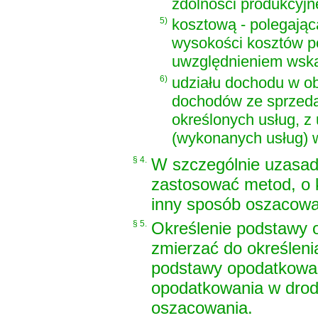
zdolności produkcyjn
5)
kosztową - polegając
wysokości kosztów po
uwzględnieniem wska
6)
udziału dochodu w ob
dochodów ze sprzeda
określonych usług, z
(wykonanych usług) w
§ 4.
W szczególnie uzasad
zastosować metod, o 
inny sposób oszacow
§ 5.
Określenie podstawy 
zmierzać do określenia
podstawy opodatkowan
opodatkowania w drod
oszacowania.