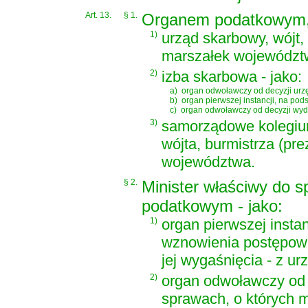
Art. 13.
§ 1.
Organem podatkowym, s
1)
urząd skarbowy, wójt, 
marszałek województwa
2)
izba skarbowa - jako:
a)
organ odwoławczy od decyzji ur
b)
organ pierwszej instancji, na po
c)
organ odwoławczy od decyzji wydan
3)
samorządowe kolegium
wójta, burmistrza (pr
województwa.
§ 2.
Minister właściwy do s
podatkowym - jako:
1)
organ pierwszej insta
wznowienia postępowan
jej wygaśnięcia - z ur
2)
organ odwoławczy od
sprawach, o których 