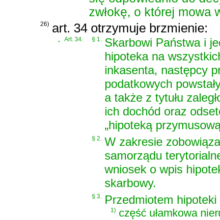
zwłokę, o której mowa w
26)
art. 34 otrzymuje brzmienie:
„
Art. 34.
§ 1.
Skarbowi Państwa i je
hipoteka na wszystkic
inkasenta, następcy p
podatkowych powstałyc
a także z tytułu zale
ich dochód oraz odset
„hipoteką przymusową
§ 2.
W zakresie zobowiąza
samorządu terytorial
wniosek o wpis hipote
skarbowy.
§ 3.
Przedmiotem hipoteki
1)
część ułamkowa nier