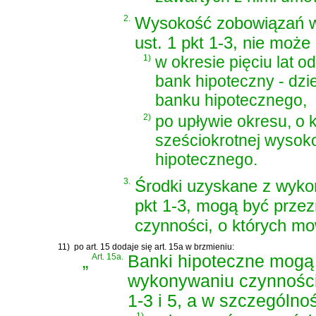
2.
Wysokość zobowiązań wy
ust. 1 pkt 1-3, nie może
1)
w okresie pięciu lat o
bank hipoteczny - dzi
banku hipotecznego,
2)
po upływie okresu, o 
sześciokrotnej wysok
hipotecznego.
3.
Środki uzyskane z wyko
pkt 1-3, mogą być prze
czynności, o których mo
11)
po art. 15 dodaje się art. 15a w brzmieniu:
„
Art. 15a.
Banki hipoteczne mogą
wykonywaniu czynności, 
1-3 i 5, a w szczególnoś