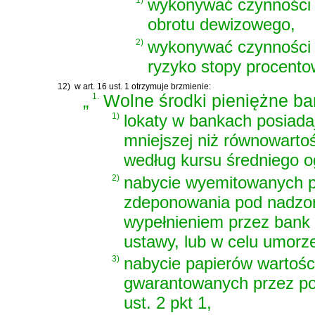
1)
wykonywać czynności
obrotu dewizowego,
2)
wykonywać czynności o
ryzyko stopy procentow
12)
w art. 16 ust. 1 otrzymuje brzmienie:
„
1.
Wolne środki pieniężne b
1)
lokaty w bankach posiada
mniejszej niż równowartoś
według kursu średniego 
2)
nabycie wyemitowanych pr
zdeponowania pod nadzore
wypełnieniem przez bank
ustawy, lub w celu umorze
3)
nabycie papierów wartoś
gwarantowanych przez pod
ust. 2 pkt 1,