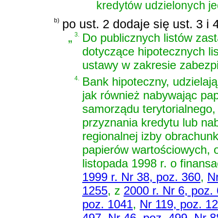
kredytów udzielonych j
b)
po ust. 2 dodaje się ust. 3 i
„
3.
Do publicznych listów zas
dotyczące hipotecznych l
ustawy w zakresie zabezpi
4.
Bank hipoteczny, udzielaj
jak również nabywając pa
samorządu terytorialnego,
przyznania kredytu lub na
regionalnej izby obrachun
papierów wartościowych, 
listopada 1998 r. o finans
1999 r. Nr 38, poz. 360
,
Nr
1255
, z
2000 r. Nr 6, poz.
poz. 1041
,
Nr 119, poz. 1
497
,
Nr 46, poz. 499
,
Nr 8