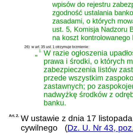
wpisów do rejestru zabez
zgodność ustalania banko
zasadami, o których mow
ust. 5, Komisja Nadzoru
na koszt kontrolowanego 
26)
w art. 35 ust. 1 otrzymuje brzmienie:
„
1.
W razie ogłoszenia upadło
prawa i środki, o których m
zabezpieczenia listów zas
przede wszystkim zaspokoje
zastawnych; po zaspokojen
nadwyżkę środków z odręb
banku.
Art. 2.
W
ustawie z dnia 17 listopad
cywilnego
(
Dz. U. Nr 43, poz