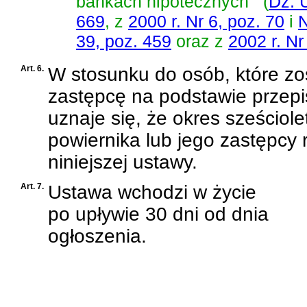
bankach hipotecznych
(
Dz. 
669
, z
2000 r. Nr 6, poz. 70
i
N
39, poz. 459
oraz z
2002 r. Nr
Art. 6.
W stosunku do osób, które zo
zastępcę na podstawie przepis
uznaje się, że okres sześciole
powiernika lub jego zastępcy 
niniejszej ustawy.
Art. 7.
Ustawa wchodzi w życie
po upływie 30 dni od dnia
ogłoszenia.