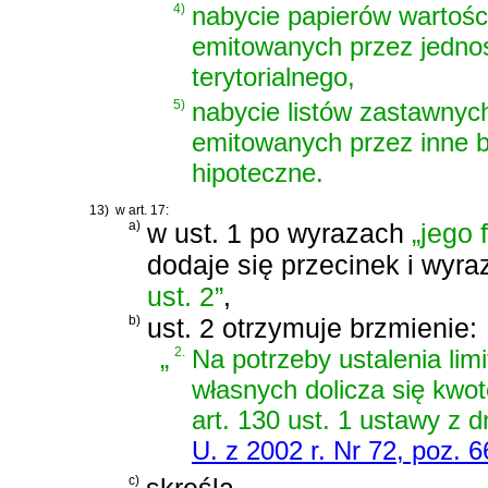
4)
nabycie papierów wartoś
emitowanych przez jedno
terytorialnego,
5)
nabycie listów zastawnyc
emitowanych przez inne b
hipoteczne.
13)
w art. 17:
a)
w ust. 1 po wyrazach
„jego
dodaje się przecinek i wyr
ust. 2”
,
b)
ust. 2 otrzymuje brzmienie:
„
2.
Na potrzeby ustalenia lim
własnych dolicza się kwo
art. 130 ust. 1 ustawy z 
U. z 2002 r. Nr 72, poz. 
c)
skreśla