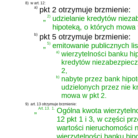
8)
w art. 12:
a)
pkt 2 otrzymuje brzmienie:
„
2)
udzielanie kredytów niez
hipoteką, o których mowa w
b)
pkt 5 otrzymuje brzmienie:
„
5)
emitowanie publicznych li
a)
wierzytelności banku hi
kredytów niezabezpiecz
2,
b)
nabyte przez bank hipot
udzielonych przez nie k
mowa w pkt 2.
9)
art. 13 otrzymuje brzmienie:
„
Art. 13.
1.
Ogólna kwota wierzytelno
12 pkt 1 i 3, w części p
wartości nieruchomości 
wierzytelności banku hi