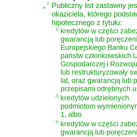
„
2.
Publiczny list zastawny j
okaziciela, którego podsta
hipotecznego z tytułu:
1)
kredytów w części zabe
gwarancją lub poręcze
Europejskiego Banku Ce
państw członkowskich Un
Gospodarczej i Rozwoju,
lub restrukturyzowały s
lat, oraz gwarancją lu
przepisami odrębnych u
2)
kredytów udzielonych
podmiotom wymienionym
1, albo
3)
kredytów w części zabe
gwarancją lub poręczen