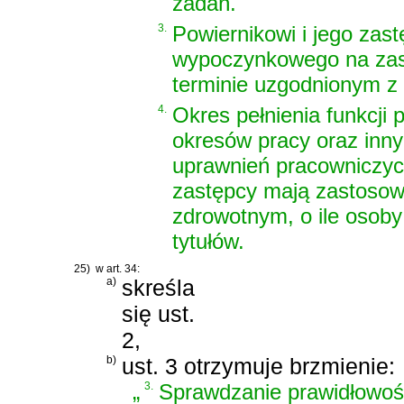
zadań.
3.
Powiernikowi i jego zas
wypoczynkowego na za
terminie uzgodnionym z
4.
Okres pełnienia funkcji 
okresów pracy oraz inny
uprawnień pracowniczych
zastępcy mają zastosow
zdrowotnym, o ile osoby
tytułów.
25)
w art. 34:
a)
skreśla
się ust.
2,
b)
ust. 3 otrzymuje brzmienie:
„
3.
Sprawdzanie prawidłowoś