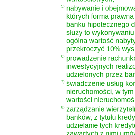
5)
nabywanie i obejmowan
których forma prawna
banku hipotecznego d
służy to wykonywaniu
ogólna wartość nabyty
przekroczyć 10% wyso
6)
prowadzenie rachunk
inwestycyjnych reali
udzielonych przez ban
7)
świadczenie usług ko
nieruchomości, w tym 
wartości nieruchomośc
8)
zarządzanie wierzyte
banków, z tytułu kredy
udzielanie tych kredy
zawartych z nimi umó