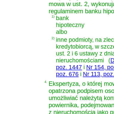
mowa w ust. 2, wykonuj
regulaminem banku hipo
1)
bank
hipoteczny
albo
2)
inne podmioty, na zle
kredytobiorcą, w szc
ust. 2 i 6 ustawy z dn
nieruchomościami
(
D
poz. 1447
i
Nr 154, po
poz. 676
i
Nr 113, poz
4.
Ekspertyza, o której mow
opatrzona podpisem osob
umożliwiać należytą kon
powiernika, podejmowan
z nieruchomością jako 