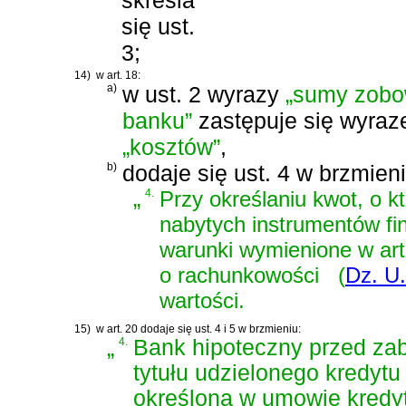
się ust.
3;
14)
w art. 18:
a)
w ust. 2 wyrazy
„sumy zobo
banku”
zastępuje się wyra
„kosztów”
,
b)
dodaje się ust. 4 w brzmieni
„
4.
Przy określaniu kwot, o k
nabytych instrumentów fi
warunki wymienione w
ar
o rachunkowości
(
Dz. U.
wartości.
15)
w art. 20 dodaje się ust. 4 i 5 w brzmieniu:
„
4.
Bank hipoteczny przed zab
tytułu udzielonego kredyt
określoną w umowie kredyt