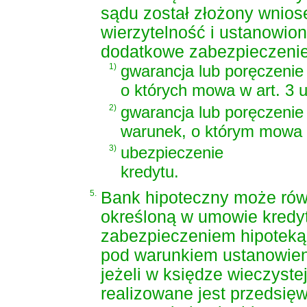
sądu został złożony wniose
wierzytelność i ustanowion
dodatkowe zabezpieczenie 
1)
gwarancja lub poręczenie
o których mowa w art. 3 us
2)
gwarancja lub poręczenie
warunek, o którym mowa w 
3)
ubezpieczenie
kredytu.
5.
Bank hipoteczny może równ
określoną w umowie kredy
zabezpieczeniem hipoteką w
pod warunkiem ustanowien
jeżeli w księdze wieczyste
realizowane jest przedsię