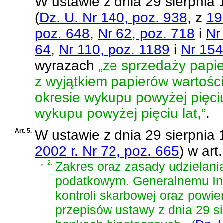
W
ustawie z dnia 29 sierpni
(
Dz. U. Nr 140, poz. 938
, z
19
poz. 648
,
Nr 62, poz. 718
i
Nr
64
,
Nr 110, poz. 1189
i
Nr 154
wyrazach
„ze sprzedaży papi
z wyjątkiem papierów wartośc
okresie wykupu powyżej pięciu
wykupu powyżej pięciu lat,”
.
Art. 5.
W
ustawie z dnia 29 sierpnia
2002 r. Nr 72, poz. 665
)
w art.
„
2.
Zakres oraz zasady udzielani
podatkowym. Generalnemu Ins
kontroli skarbowej oraz powie
przepisów
ustawy z dnia 29 si