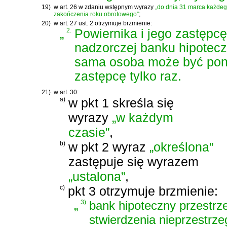
19)
w art. 26 w zdaniu wstępnym wyrazy
„do dnia 31 marca każde
zakończenia roku obrotowego”
;
20)
w art. 27 ust. 2 otrzymuje brzmienie:
„
2.
Powiernika i jego zastępcę
nadzorczej banku hipotec
sama osoba może być pono
zastępcę tylko raz.
21)
w art. 30:
a)
w pkt 1 skreśla się
wyrazy
„w każdym
czasie”
,
b)
w pkt 2 wyraz
„określona”
zastępuje się wyrazem
„ustalona”
,
c)
pkt 3 otrzymuje brzmienie:
„
3)
bank hipoteczny przestrze
stwierdzenia nieprzestrze