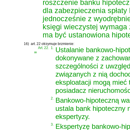
roszczenie banku hipotecz
dla zabezpieczenia spłaty 
jednocześnie z wyodrębnie
księgi wieczystej wymaga 
ma być ustanowiona hipot
16)
art. 22 otrzymuje brzmienie:
„
Art. 22.
1.
Ustalanie bankowo-hipot
dokonywane z zachowanie
szczególności z uwzględ
związanych z nią dochod
eksploatacji mogą mieć 
posiadacz nieruchomośc
2.
Bankowo-hipoteczną war
ustala bank hipoteczny 
ekspertyzy.
3.
Ekspertyzę bankowo-hipo