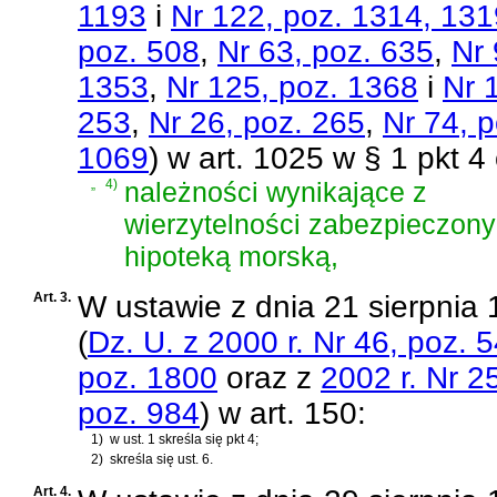
1193
i
Nr 122, poz. 1314, 131
poz. 508
,
Nr 63, poz. 635
,
Nr 
1353
,
Nr 125, poz. 1368
i
Nr 
253
,
Nr 26, poz. 265
,
Nr 74, 
1069
)
w art. 1025 w § 1 pkt 4
„
4)
należności wynikające z
wierzytelności zabezpieczon
hipoteką morską,
Art. 3.
W
ustawie z dnia 21 sierpnia
(
Dz. U. z 2000 r. Nr 46, poz. 
poz. 1800
oraz z
2002 r. Nr 2
poz. 984
)
w art. 150:
1)
w ust. 1 skreśla się pkt 4;
2)
skreśla się ust. 6.
Art. 4.