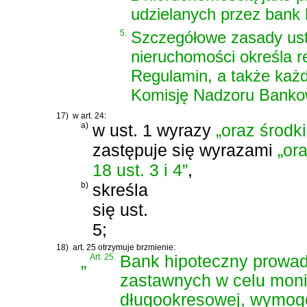
udzielanych przez bank 
5.
Szczegółowe zasady ust
nieruchomości określa 
Regulamin, a także każ
Komisję Nadzoru Banko
17)
w art. 24:
a)
w ust. 1 wyrazy
„oraz środki
zastępuje się wyrazami
„or
18 ust. 3 i 4”
,
b)
skreśla
się ust.
5;
18)
art. 25 otrzymuje brzmienie:
„
Art. 25.
Bank hipoteczny prowad
zastawnych w celu moni
długookresowej, wymogó