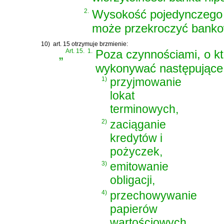
2.
Wysokość pojedynczego 
może przekroczyć bankow
10)
art. 15 otrzymuje brzmienie:
„
Art. 15.
1.
Poza czynnościami, o k
wykonywać następujące 
1)
przyjmowanie
lokat
terminowych,
2)
zaciąganie
kredytów i
pożyczek,
3)
emitowanie
obligacji,
4)
przechowywanie
papierów
wartościowych,