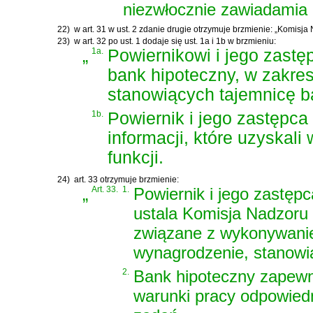
niezwłocznie zawiadamia
22)
w art. 31 w ust. 2 zdanie drugie otrzymuje brzmienie: „Komisj
23)
w art. 32 po ust. 1 dodaje się ust. 1a i 1b w brzmieniu:
„
1a.
Powiernikowi i jego zast
bank hipoteczny, w zakres
stanowiących tajemnicę 
1b.
Powiernik i jego zastępca
informacji, które uzyskali
funkcji.
24)
art. 33 otrzymuje brzmienie:
„
Art. 33.
1.
Powiernik i jego zastęp
ustala Komisja Nadzoru
związane z wykonywaniem
wynagrodzenie, stanowią
2.
Bank hipoteczny zapewni
warunki pracy odpowied