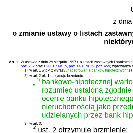
z dnia
o zmianie ustawy o listach zastaw
niektóry
Art. 1.
W
ustawie z dnia 29 sierpnia 1997 r. o listach zastawnych i bankach 
poz. 702
oraz z
2001 r. Nr 15, poz. 148
i
Nr 39, poz. 459
)
wprowadza si
1)
w art. 1 w pkt 2 wyrazy
„nadzorowania banków hipotecznych”
za
2)
w art. 2 pkt 1 otrzymuje brzmienie:
„
1)
bankowo-hipotecznej wartoś
rozumieć ustaloną zgodnie 
ocenie banku hipotecznego
nieruchomością jako prze
udzielanych przez bank hip
3)
w art. 3:
a)
ust. 2 otrzymuje brzmienie: