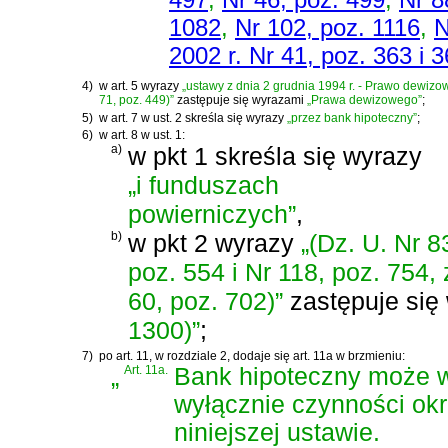
1082
,
Nr 102, poz. 1116
,
N
2002 r. Nr 41, poz. 363 i 
4)
w art. 5 wyrazy
„ustawy z dnia 2 grudnia 1994 r. - Prawo dewizowe
71, poz. 449)”
zastępuje się wyrazami
„Prawa dewizowego”
;
5)
w art. 7 w ust. 2 skreśla się wyrazy
„przez bank hipoteczny”
;
6)
w art. 8 w ust. 1:
a)
w pkt 1 skreśla się wyrazy
„i funduszach
powierniczych”
,
b)
w pkt 2 wyrazy
„(Dz. U. Nr 8
poz. 554 i Nr 118, poz. 754, 
60, poz. 702)”
zastępuje się
1300)”
;
7)
po art. 11, w rozdziale 2, dodaje się art. 11a w brzmieniu:
„
Art. 11a.
Bank hipoteczny może
wyłącznie czynności ok
niniejszej ustawie.