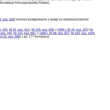
3 Konstytucji Rzeczypospolitej Polskiej
.
3, poz. 638
)
umorzyć postępowanie z uwagi na niedopuszczalność
z. 355
,
Nr 91, poz. 421
i
Nr 105, poz. 509
, z
1995 r. Nr 34, poz. 163
i
Nr
 poz. 782
,
Nr 133, poz. 882
, z
1998 r. Nr 98, poz. 607
,
Nr 160, poz. 1064
Nr 50, poz. 580
)
z art. 177 Konstytucji.