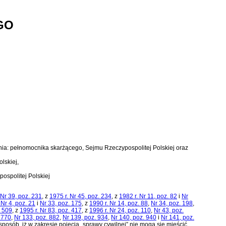
GO
nia: pełnomocnika skarżącego, Sejmu Rzeczypospolitej Polskiej oraz
olskiej
,
pospolitej Polskiej
Nr 39, poz. 231
, z
1975 r. Nr 45, poz. 234
, z
1982 r. Nr 11, poz. 82
i
Nr
 Nr 4, poz. 21
i
Nr 33, poz. 175
, z
1990 r. Nr 14, poz. 88
,
Nr 34, poz. 198
,
. 509
, z
1995 r. Nr 83, poz. 417
, z
1996 r. Nr 24, poz. 110
,
Nr 43, poz.
i 770
,
Nr 133, poz. 882
,
Nr 139, poz. 934
,
Nr 140, poz. 940
i
Nr 141, poz.
sposób, iż w zakresie pojęcia „sprawy cywilnej” nie mogą się mieścić