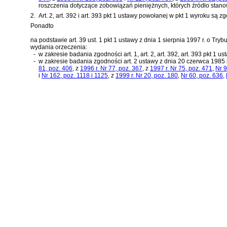
roszczenia dotyczące zobowiązań pieniężnych, których źródło stan
2.
Art. 2, art. 392 i art. 393 pkt 1 ustawy powołanej w pkt 1 wyroku są zgodn
Ponadto
na podstawie
art. 39 ust. 1 pkt 1 ustawy z dnia 1 sierpnia 1997 r. o Tr
wydania orzeczenia:
-
w zakresie badania zgodności art. 1, art. 2, art. 392, art. 393 pkt 1 us
-
w zakresie badania zgodności
art. 2 ustawy z dnia 20 czerwca 1985
81, poz. 406
, z
1996 r. Nr 77, poz. 367
, z
1997 r. Nr 75, poz. 471
,
Nr 9
i
Nr 162, poz. 1118 i 1125
, z
1999 r. Nr 20, poz. 180
,
Nr 60, poz. 636
,