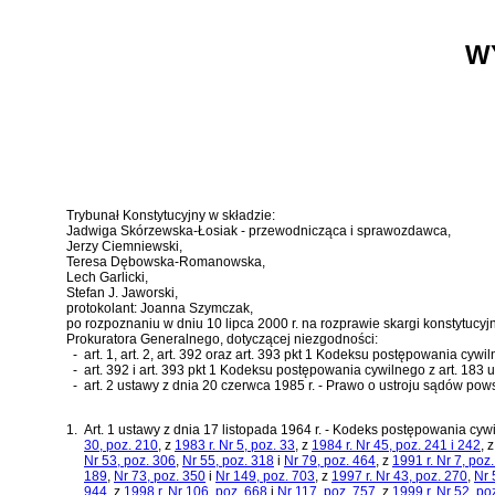
W
Trybunał Konstytucyjny w składzie:
Jadwiga Skórzewska-Łosiak - przewodnicząca i sprawozdawca,
Jerzy Ciemniewski,
Teresa Dębowska-Romanowska,
Lech Garlicki,
Stefan J. Jaworski,
protokolant: Joanna Szymczak,
po rozpoznaniu w dniu 10 lipca 2000 r. na rozprawie skargi konstytuc
Prokuratora Generalnego, dotyczącej niezgodności:
-
art. 1, art. 2, art. 392 oraz art. 393 pkt 1 Kodeksu postępowania cywi
-
art. 392 i art. 393 pkt 1 Kodeksu postępowania cywilnego
z
art. 183 
-
art. 2 ustawy z dnia 20 czerwca 1985 r. - Prawo o ustroju sądów po
1.
Art. 1 ustawy z dnia 17 listopada 1964 r. - Kodeks postępowania cyw
30, poz. 210
, z
1983 r. Nr 5, poz. 33
, z
1984 r. Nr 45, poz. 241 i 242
, 
Nr 53, poz. 306
,
Nr 55, poz. 318
i
Nr 79, poz. 464
, z
1991 r. Nr 7, poz
189
,
Nr 73, poz. 350
i
Nr 149, poz. 703
, z
1997 r. Nr 43, poz. 270
,
Nr 
944
, z
1998 r. Nr 106, poz. 668
i
Nr 117, poz. 757
, z
1999 r. Nr 52, po