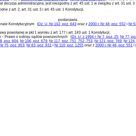
owi
decyzja administracyjna, jest niezgodny z art. 45 ust. 1 w związku z art. 31 ust. 
e z art. 2, art. 31 ust. 3 i art. 45 ust. 1 Konstytucji.
postanawia:
ybunale Konstytucyjnym
(
Dz. U. Nr 102, poz. 643
oraz z
2000 r. Nr 48, poz. 552
i
Nr 5
tawy powołanej w pkt 1 wyroku z art. 177 i art. 183 ust. 1 Konstytucji;
 r. - Prawo o ustroju sądów powszechnych
(
Dz. U. z 1994 r. Nr 7, poz. 25
,
Nr 77, po
8, poz. 604
,
Nr 106, poz. 679
,
Nr 117, poz. 751, 752
, 753
,
Nr 121, poz. 769
,
Nr 124,
Nr 75, poz. 853
,
Nr 83, poz. 931
i
Nr 110, poz. 1255
oraz z
2000 r. Nr 48, poz. 551
i