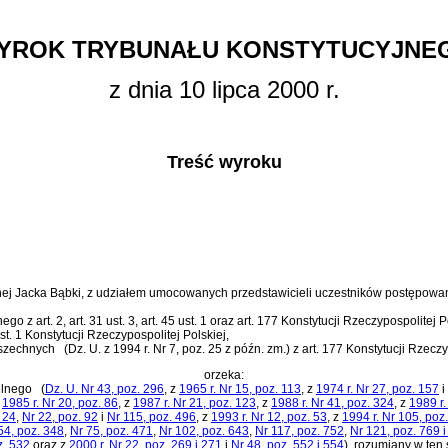
YROK TRYBUNAŁU KONSTYTUCYJNE
z dnia 10 lipca 2000 r.
Treść wyroku
yjnej Jacka Bąbki, z udziałem umocowanych przedstawicieli uczestników postępowa
lnego
z
art. 2, art. 31 ust. 3, art. 45 ust. 1 oraz art. 177 Konstytucji Rzeczypospolitej P
ust. 1 Konstytucji Rzeczypospolitej Polskiej
,
wszechnych
(Dz. U. z 1994 r. Nr 7, poz. 25 z późn. zm.)
z
art. 177 Konstytucji Rzeczy
orzeka:
ilnego
(
Dz. U. Nr 43, poz. 296
, z
1965 r. Nr 15, poz. 113
, z
1974 r. Nr 27, poz. 157
i
z
1985 r. Nr 20, poz. 86
, z
1987 r. Nr 21, poz. 123
, z
1988 r. Nr 41, poz. 324
, z
1989 r.
. 24
,
Nr 22, poz. 92
i
Nr 115, poz. 496
, z
1993 r. Nr 12, poz. 53
, z
1994 r. Nr 105, poz
54, poz. 348
,
Nr 75, poz. 471
,
Nr 102, poz. 643
,
Nr 117, poz. 752
,
Nr 121, poz. 769 
z. 532
oraz z
2000 r. Nr 22, poz. 269 i 271
i
Nr 48, poz. 552 i 554
)
, rozumiany w ten 