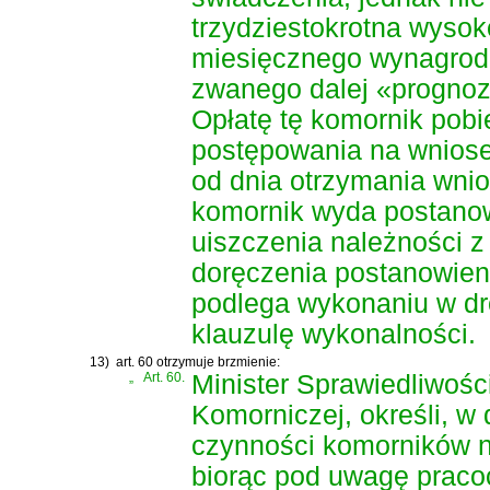
trzydziestokrotna wyso
miesięcznego wynagrodz
zwanego dalej «progno
Opłatę tę komornik pob
postępowania na wniose
od dnia otrzymania wnio
komornik wyda postanow
uiszczenia należności z 
doręczenia postanowien
podlega wykonaniu w dr
klauzulę wykonalności.
13)
art. 60 otrzymuje brzmienie:
„
Art. 60.
Minister Sprawiedliwości
Komorniczej, określi, w
czynności komorników 
biorąc pod uwagę praco