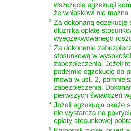
wszczęcie egzekucji kom
że wnioskowi nie można
2.
Za dokonaną egzekucję ś
dłużnika opłatę stosunk
wyegzekwowanego roszc
3.
Za dokonanie zabezpiecz
stosunkową w wysokości
zabezpieczenia. Jeżeli t
podejmie egzekucję do pr
mowa w ust. 2, pomniejs
zabezpieczenia. Dokonan
pierwszych świadczeń w
4.
Jeżeli egzekucja okaże
nie wystarcza na pokryc
opłaty stosunkowej pobra
5.
Komornik może, przed ws