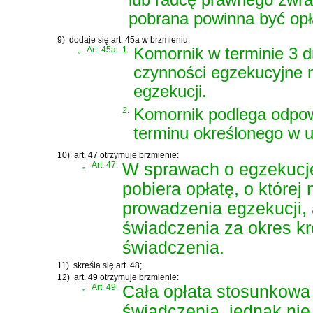
pobrana powinna być opła
9)
dodaje się art. 45a w brzmieniu:
„
Art. 45a.
1.
Komornik w terminie 3 d
czynności egzekucyjne 
egzekucji.
2.
Komornik podlega odpowi
terminu określonego w u
10)
art. 47 otrzymuje brzmienie:
„
Art. 47.
W sprawach o egzekucję
pobiera opłatę, o której
prowadzenia egzekucji, 
świadczenia za okres kr
świadczenia.
11)
skreśla się art. 48;
12)
art. 49 otrzymuje brzmienie:
„
Art. 49.
Cała opłata stosunkow
świadczenia, jednak nie