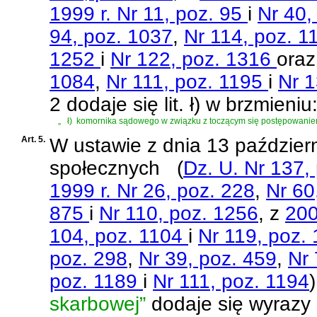
1999 r. Nr 11, poz. 95
i
Nr 40,
94, poz. 1037
,
Nr 114, poz. 1
1252
i
Nr 122, poz. 1316
oraz
1084
,
Nr 111, poz. 1195
i
Nr 1
2 dodaje się lit. ł) w brzmieniu
„
ł)
komornika sądowego w związku z toczącym się postępowani
Art. 5.
W
ustawie z dnia 13 paździer
społecznych
(
Dz. U. Nr 137,
1999 r. Nr 26, poz. 228
,
Nr 60
875
i
Nr 110, poz. 1256
, z
200
104, poz. 1104
i
Nr 119, poz.
poz. 298
,
Nr 39, poz. 459
,
Nr 
poz. 1189
i
Nr 111, poz. 1194
)
skarbowej”
dodaje się wyrazy