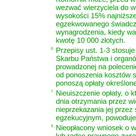
wezwać wierzyciela do w
wysokości 15% najniższe
egzekwowanego świadczen
wynagrodzenia, kiedy w
kwotę 10 000 złotych.
6.
Przepisy ust. 1-3 stosuj
Skarbu Państwa i organó
prowadzonej na polecenie
od ponoszenia kosztów s
ponoszą opłaty określone
7.
Nieuiszczenie opłaty, o k
dnia otrzymania przez wi
nieprzekazania jej przez
egzekucyjnym, powoduje 
8.
Nieopłacony wniosek o w
lub radcę prawnego zwrac