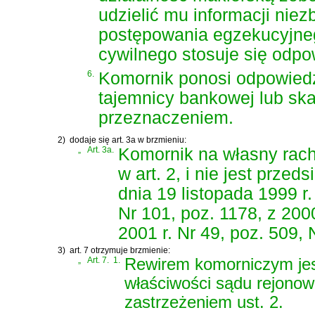
udzielić mu informacji nie
postępowania egzekucyjneg
cywilnego stosuje się odpo
6.
Komornik ponosi odpowiedz
tajemnicy bankowej lub ska
przeznaczeniem.
2)
dodaje się art. 3a w brzmieniu:
„
Art. 3a.
Komornik na własny rac
w art. 2, i nie jest prze
dnia 19 listopada 1999 r
Nr 101, poz. 1178, z 2000
2001 r. Nr 49, poz. 509, 
3)
art. 7 otrzymuje brzmienie:
„
Art. 7.
1.
Rewirem komorniczym jes
właściwości sądu rejonow
zastrzeżeniem ust. 2.