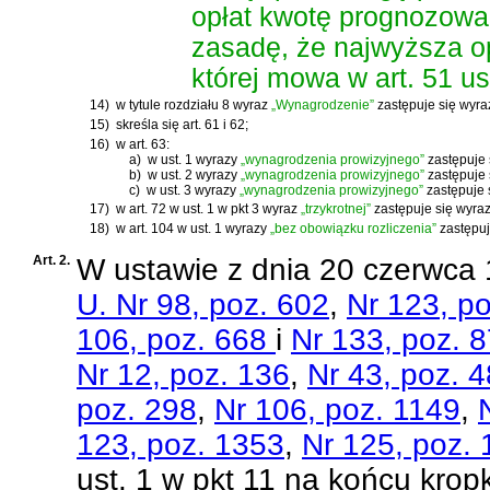
opłat kwotę prognozowa
zasadę, że najwyższa op
której mowa w art. 51 ust
14)
w tytule rozdziału 8 wyraz
„Wynagrodzenie”
zastępuje się wyr
15)
skreśla się art. 61 i 62;
16)
w art. 63:
a)
w ust. 1 wyrazy
„wynagrodzenia prowizyjnego”
zastępuje
b)
w ust. 2 wyrazy
„wynagrodzenia prowizyjnego”
zastępuje
c)
w ust. 3 wyrazy
„wynagrodzenia prowizyjnego”
zastępuje
17)
w art. 72 w ust. 1 w pkt 3 wyraz
„trzykrotnej”
zastępuje się wyr
18)
w art. 104 w ust. 1 wyrazy
„bez obowiązku rozliczenia”
zastępuj
Art. 2.
W
ustawie z dnia 20 czerwca
U. Nr 98, poz. 602
,
Nr 123, p
106, poz. 668
i
Nr 133, poz. 
Nr 12, poz. 136
,
Nr 43, poz. 
poz. 298
,
Nr 106, poz. 1149
,
123, poz. 1353
,
Nr 125, poz.
ust. 1 w pkt 11 na końcu krop