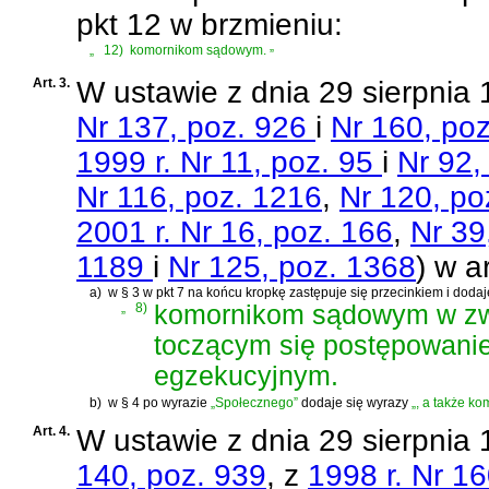
pkt 12 w brzmieniu:
„
12)
komornikom sądowym.
”
Art. 3.
W
ustawie z dnia 29 sierpnia
Nr 137, poz. 926
i
Nr 160, po
1999 r. Nr 11, poz. 95
i
Nr 92,
Nr 116, poz. 1216
,
Nr 120, p
2001 r. Nr 16, poz. 166
,
Nr 39
1189
i
Nr 125, poz. 1368
)
w ar
a)
w § 3 w pkt 7 na końcu kropkę zastępuje się przecinkiem i dodaje
„
8)
komornikom sądowym w zw
toczącym się postępowani
egzekucyjnym.
b)
w § 4 po wyrazie
„Społecznego”
dodaje się wyrazy
„, a także 
Art. 4.
W
ustawie z dnia 29 sierpnia
140, poz. 939
, z
1998 r. Nr 1