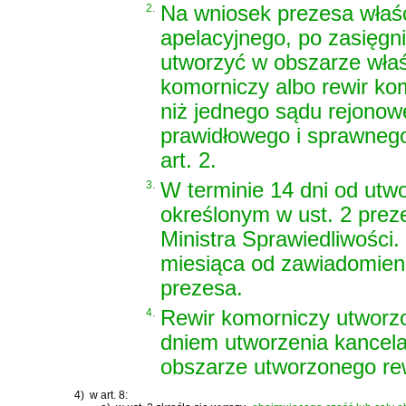
2.
Na wniosek prezesa właś
apelacyjnego, po zasięgni
utworzyć w obszarze właś
komorniczy albo rewir ko
niż jednego sądu rejonow
prawidłowego i sprawneg
art. 2.
3.
W terminie 14 dni od utw
określonym w ust. 2 pre
Ministra Sprawiedliwości.
miesiąca od zawiadomieni
prezesa.
4.
Rewir komorniczy utworzo
dniem utworzenia kancela
obszarze utworzonego re
4)
w art. 8: