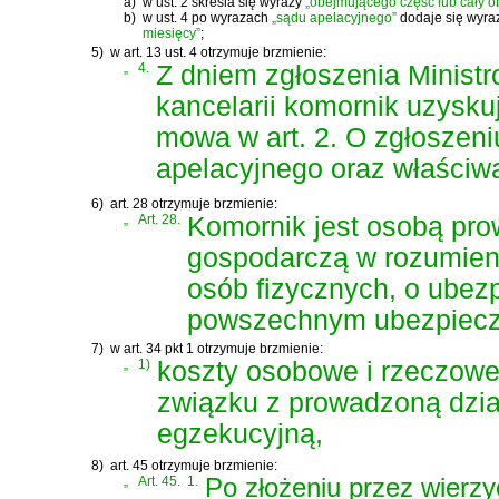
a)
w ust. 2 skreśla się wyrazy
„obejmującego część lub cały o
b)
w ust. 4 po wyrazach
„sądu apelacyjnego”
dodaje się wyra
miesięcy”
;
5)
w art. 13 ust. 4 otrzymuje brzmienie:
„
4.
Z dniem zgłoszenia Ministr
kancelarii komornik uzysk
mowa w art. 2. O zgłoszen
apelacyjnego oraz właściw
6)
art. 28 otrzymuje brzmienie:
„
Art. 28.
Komornik jest osobą pro
gospodarczą w rozumien
osób fizycznych, o ubez
powszechnym ubezpiecz
7)
w art. 34 pkt 1 otrzymuje brzmienie:
„
1)
koszty osobowe i rzeczow
związku z prowadzoną dzia
egzekucyjną,
8)
art. 45 otrzymuje brzmienie:
„
Art. 45.
1.
Po złożeniu przez wierz