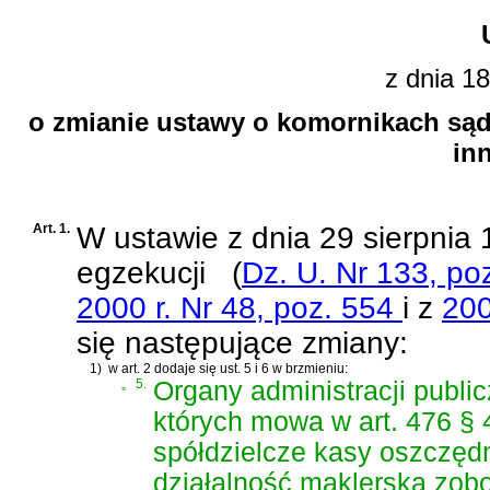
z dnia 18
o zmianie ustawy o komornikach sądo
in
Art. 1.
W
ustawie z dnia 29 sierpnia
egzekucji
(
Dz. U. Nr 133, po
2000 r. Nr 48, poz. 554
i z
200
się następujące zmiany:
1)
w art. 2 dodaje się ust. 5 i 6 w brzmieniu:
„
5.
Organy administracji publi
których mowa w art. 476 §
spółdzielcze kasy oszczęd
działalność maklerską zob