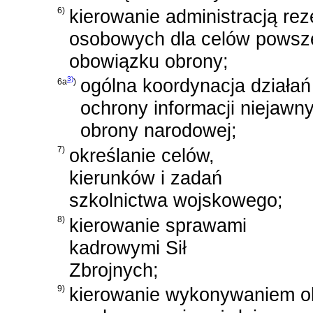
6)
kierowanie administracją re
osobowych dla celów pows
obowiązku obrony;
3)
ogólna koordynacja działań
6a
)
ochrony informacji niejawn
obrony narodowej;
7)
określanie celów,
kierunków i zadań
szkolnictwa wojskowego;
8)
kierowanie sprawami
kadrowymi Sił
Zbrojnych;
9)
kierowanie wykonywaniem o