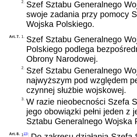
2.
Szef Sztabu Generalnego Wo
swoje zadania przy pomocy 
Wojska Polskiego.
Art. 7.
1.
Szef Sztabu Generalnego Wo
Polskiego podlega bezpośredn
Obrony Narodowej.
2.
Szef Sztabu Generalnego Woj
najwyższym pod względem peł
czynnej służbie wojskowej.
3.
W razie nieobecności Szefa 
jego obowiązki pełni jeden z
Sztabu Generalnego Wojska P
Art. 8.
15)
Do zakresu działania Szefa
1
.