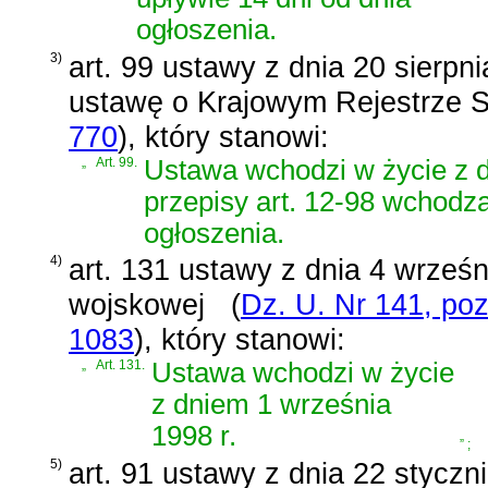
ogłoszenia.
3)
art. 99 ustawy z dnia 20 sierpn
ustawę o Krajowym Rejestrze
770
)
, który stanowi:
„
Art. 99.
Ustawa wchodzi w życie z d
przepisy art. 12-98 wchodzą
ogłoszenia.
4)
art. 131 ustawy z dnia 4 wrześn
wojskowej
(
Dz. U. Nr 141, poz
1083
)
, który stanowi:
„
Art. 131.
Ustawa wchodzi w życie
z dniem 1 września
1998 r.
”
;
5)
art. 91 ustawy z dnia 22 styczni