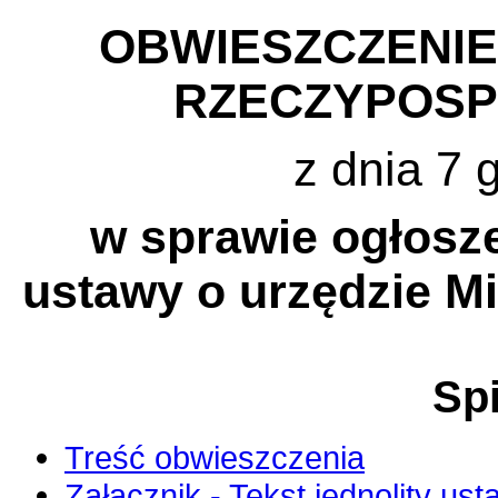
OBWIESZCZENI
RZECZYPOSP
z dnia 7 
w sprawie ogłosze
ustawy o urzędzie M
Spi
Treść obwieszczenia
Załącznik - Tekst jednolity us