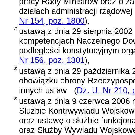
pracy Rady Ministrów oraz o zak
działach administracji rządowej
Nr 154, poz. 1800
)
,
7)
ustawą z dnia 29 sierpnia 2002 
kompetencjach Naczelnego Dowó
podległości konstytucyjnym org
Nr 156, poz. 1301
)
,
8)
ustawą z dnia 29 października
obowiązku obrony Rzeczypospoli
innych ustaw
(
Dz. U. Nr 210, 
9)
ustawą z dnia 9 czerwca 2006 
Służbie Kontrwywiadu Wojsko
oraz ustawę o służbie funkcjo
oraz Służby Wywiadu Wojskow