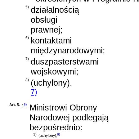
5)
działalnością
obsługi
prawnej;
6)
kontaktami
międzynarodowymi;
7)
duszpasterstwami
wojskowymi;
8)
(uchylony).
7)
Art. 5.
8)
Ministrowi Obrony
1
.
Narodowej podlegają
bezpośrednio:
1)
9)
(uchylony);