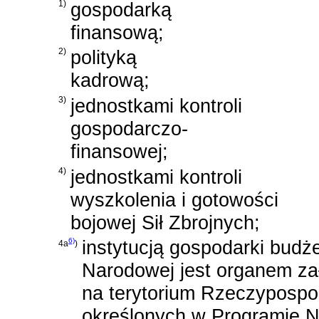
1)
gospodarką
finansową;
2)
polityką
kadrową;
3)
jednostkami kontroli
gospodarczo-
finansowej;
4)
jednostkami kontroli
wyszkolenia i gotowości
bojowej Sił Zbrojnych;
6)
instytucją gospodarki budże
4a
)
Narodowej jest organem zał
na terytorium Rzeczypospol
określonych w Programie N