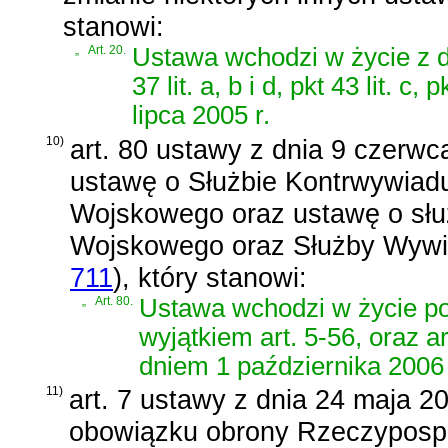
stanowi:
„
Art. 20.
Ustawa wchodzi w życie z dn
37 lit. a, b i d, pkt 43 lit. 
lipca 2005 r.
10)
art. 80 ustawy z dnia 9 czerwc
ustawę o Służbie Kontrwywiad
Wojskowego oraz ustawę o słu
Wojskowego oraz Służby Wyw
711
)
, który stanowi:
„
Art. 80.
Ustawa wchodzi w życie po 
wyjątkiem art. 5-56, oraz ar
dniem 1 października 2006 
11)
art. 7 ustawy z dnia 24 maja 
obowiązku obrony Rzeczypospoli