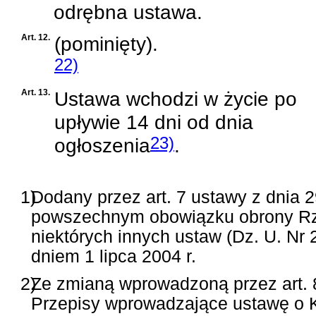
odrębna ustawa.
Art. 12.
(pominięty).
22)
Art. 13.
Ustawa wchodzi w życie po
upływie 14 dni od dnia
ogłoszenia
23)
.
1)
Dodany przez art. 7 ustawy z dnia 2
powszechnym obowiązku obrony Rzec
niektórych innych ustaw (Dz. U. Nr 
dniem 1 lipca 2004 r.
2)
Ze zmianą wprowadzoną przez art. 85
Przepisy wprowadzające ustawę o 