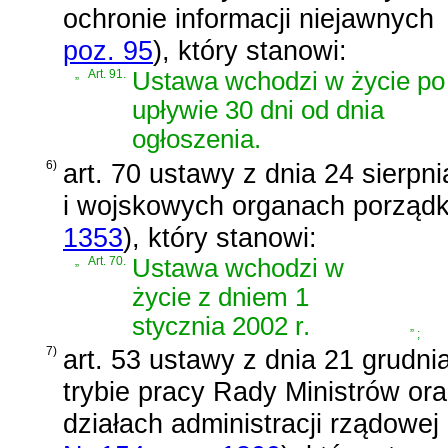
ochronie informacji niejawnych
poz. 95
)
, który stanowi:
„
Art. 91.
Ustawa wchodzi w życie po
upływie 30 dni od dnia
ogłoszenia.
6)
art. 70 ustawy z dnia 24 sierpn
i wojskowych organach porząd
1353
)
, który stanowi:
„
Art. 70.
Ustawa wchodzi w
życie z dniem 1
stycznia 2002 r.
”
;
7)
art. 53 ustawy z dnia 21 grudnia
trybie pracy Rady Ministrów ora
działach administracji rządowej