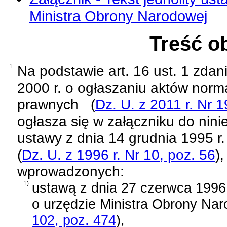
Ministra Obrony Narodowej
Treść o
1.
Na podstawie
art. 16 ust. 1 zda
2000 r. o ogłaszaniu aktów norm
prawnych
(
Dz. U. z 2011 r. Nr 
ogłasza się w załączniku do nini
ustawy z dnia 14 grudnia 1995 r
(
Dz. U. z 1996 r. Nr 10, poz. 56
)
,
wprowadzonych:
1)
ustawą z dnia 27 czerwca 1996 
o urzędzie Ministra Obrony Na
102, poz. 474
)
,