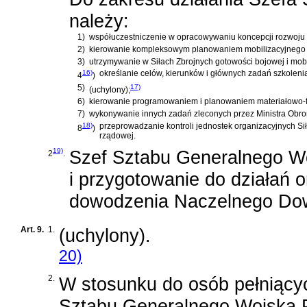
należy:
1)
współuczestniczenie w opracowywaniu koncepcji rozwoju S
2)
kierowanie kompleksowym planowaniem mobilizacyjnego i s
3)
utrzymywanie w Siłach Zbrojnych gotowości bojowej i mobi
16)
określanie celów, kierunków i głównych zadań szkolenia
4
)
5)
17)
(uchylony);
6)
kierowanie programowaniem i planowaniem materiałowo-f
7)
wykonywanie innych zadań zleconych przez Ministra Obron
18)
przeprowadzanie kontroli jednostek organizacyjnych Sił 
8
)
rządowej.
19)
Szef Sztabu Generalnego Wo
2
.
i przygotowanie do działań 
dowodzenia Naczelnego Dow
Art. 9.
1.
(uchylony).
20)
2.
W stosunku do osób pełniący
Sztabu Generalnego Wojska P