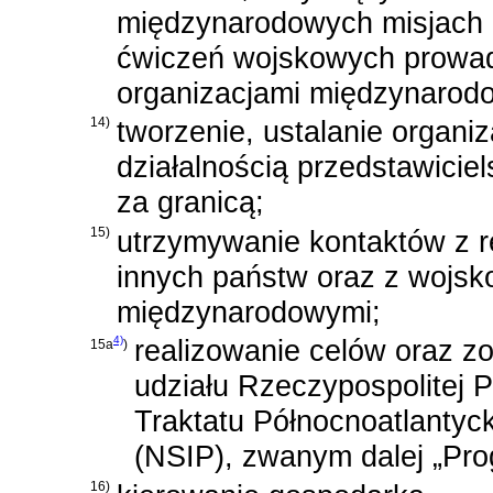
międzynarodowych misjach 
ćwiczeń wojskowych prowad
organizacjami międzynarod
14)
tworzenie, ustalanie organiz
działalnością przedstawici
za granicą;
15)
utrzymywanie kontaktów z r
innych państw oraz z wojsk
międzynarodowymi;
4)
realizowanie celów oraz z
15a
)
udziału Rzeczypospolitej P
Traktatu Północnoatlantyc
(NSIP), zwanym dalej „Pr
16)