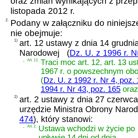
oraz zmian wynikających z prze
listopada 2012 r.
2.
Podany w załączniku do niniejsz
nie obejmuje:
1)
art. 12 ustawy z dnia 14 grudni
Narodowej
(
Dz. U. z 1996 r. N
„
Art. 12.
Traci moc
art. 12, art. 13 u
1967 r. o powszechnym obo
(
Dz. U. z 1992 r. Nr 4, poz.
1994 r. Nr 43, poz. 165
oraz
2)
art. 2 ustawy z dnia 27 czerwca
urzędzie Ministra Obrony Naro
474
)
, który stanowi:
„
Art. 2.
Ustawa wchodzi w życie po
upływie 14 dni od dnia