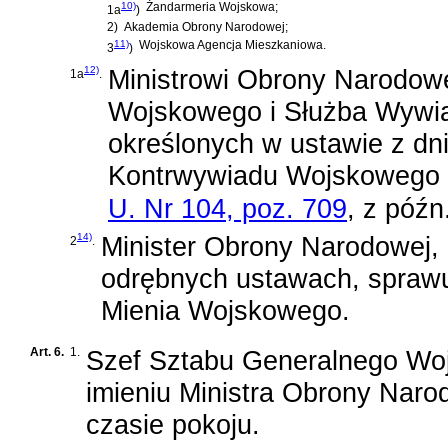
10)
Żandarmeria Wojskowa;
1a
)
2)
Akademia Obrony Narodowej;
11)
Wojskowa Agencja Mieszkaniowa.
3
)
12)
Ministrowi Obrony Narodow
1a
.
Wojskowego i Służba Wywi
określonych w
ustawie z dn
Kontrwywiadu Wojskowego 
U. Nr 104, poz. 709
, z późn
14)
Minister Obrony Narodowej,
2
.
odrębnych ustawach, sprawu
Mienia Wojskowego.
Art. 6.
1.
Szef Sztabu Generalnego Wo
imieniu Ministra Obrony Naro
czasie pokoju.