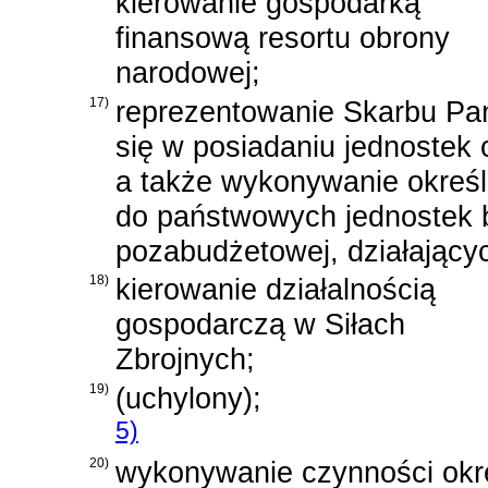
kierowanie gospodarką
finansową resortu obrony
narodowej;
17)
reprezentowanie Skarbu Pa
się w posiadaniu jednostek 
a także wykonywanie okreś
do państwowych jednostek 
pozabudżetowej, działający
18)
kierowanie działalnością
gospodarczą w Siłach
Zbrojnych;
19)
(uchylony);
5)
20)
wykonywanie czynności okr