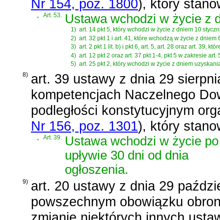
Nr 154, poz. 1800
)
, który stano
„
Art. 53.
Ustawa wchodzi w życie z dn
1)
art. 14 pkt 5, który wchodzi w życie z dniem 10 styczni
2)
art. 32 pkt 1 i art. 41, które wchodzą w życie z dniem 
3)
art. 2 pkt 1 lit. b) i pkt 6, art. 5, art. 28 oraz art. 39,
4)
art. 12 pkt 2 oraz art. 37 pkt 1-4, pkt 5 w zakresie art.
5)
art. 25 pkt 2, który wchodzi w życie z dniem uzyskan
8)
art. 39 ustawy z dnia 29 sierpn
kompetencjach Naczelnego Dowó
podległości konstytucyjnym org
Nr 156, poz. 1301
)
, który stano
„
Art. 39.
Ustawa wchodzi w życie po
upływie 30 dni od dnia
ogłoszenia.
9)
art. 20 ustawy z dnia 29 paździ
powszechnym obowiązku obrony 
zmianie niektórych innych usta