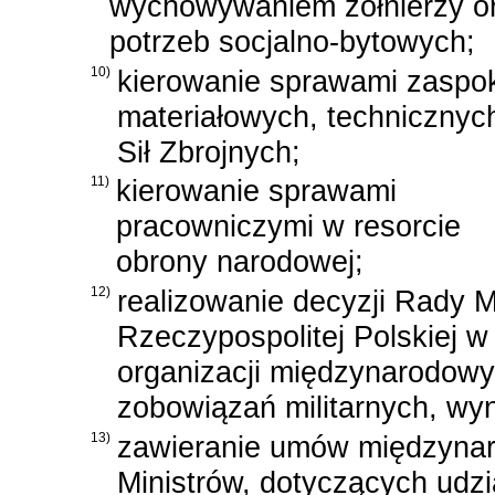
wychowywaniem żołnierzy or
potrzeb socjalno-bytowych;
10)
kierowanie sprawami zaspok
materiałowych, technicznyc
Sił Zbrojnych;
11)
kierowanie sprawami
pracowniczymi w resorcie
obrony narodowej;
12)
realizowanie decyzji Rady M
Rzeczypospolitej Polskiej 
organizacji międzynarodowy
zobowiązań militarnych, w
13)
zawieranie umów międzynar
Ministrów, dotyczących udz