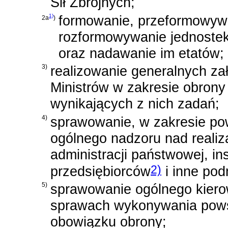
Sił Zbrojnych;
1)
formowanie, przeformowywa
2a
)
rozformowywanie jednoste
oraz nadawanie im etatów;
3)
realizowanie generalnych za
Ministrów w zakresie obrony
wynikających z nich zadań;
4)
sprawowanie, w zakresie po
ogólnego nadzoru nad reali
administracji państwowej, i
2)
przedsiębiorców
i inne pod
5)
sprawowanie ogólnego kier
sprawach wykonywania pow
obowiązku obrony;