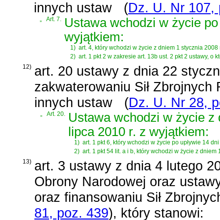
innych ustaw
(
Dz. U. Nr 107,
„
Art. 7.
Ustawa wchodzi w życie po 
wyjątkiem:
1)
art. 4, który wchodzi w życie z dniem 1 stycznia 2008 r
2)
art. 1 pkt 2 w zakresie art. 13b ust. 2 pkt 2 ustawy, o 
12)
art. 20 ustawy z dnia 22 styczn
zakwaterowaniu Sił Zbrojnych R
innych ustaw
(
Dz. U. Nr 28, 
„
Art. 20.
Ustawa wchodzi w życie z
lipca 2010 r. z wyjątkiem:
1)
art. 1 pkt 6, który wchodzi w życie po upływie 14 dn
2)
art. 1 pkt 54 lit. a i b, który wchodzi w życie z dniem 
13)
art. 3 ustawy z dnia 4 lutego 2
Obrony Narodowej oraz ustawy 
oraz finansowaniu Sił Zbrojnyc
81, poz. 439
)
, który stanowi: