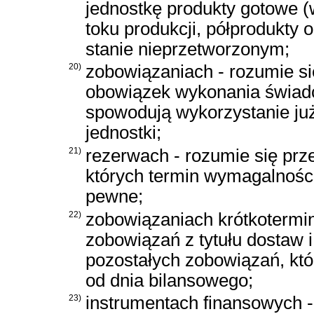
jednostkę produkty gotowe (
toku produkcji, półprodukty
stanie nieprzetworzonym;
20)
zobowiązaniach - rozumie si
obowiązek wykonania świadcz
spowodują wykorzystanie ju
jednostki;
21)
rezerwach - rozumie się prz
których termin wymagalności
pewne;
22)
zobowiązaniach krótkotermin
zobowiązań z tytułu dostaw i
pozostałych zobowiązań, któ
od dnia bilansowego;
23)
instrumentach finansowych - 