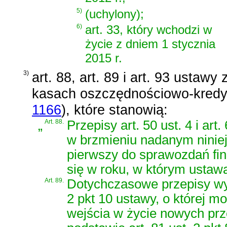
5)
(uchylony);
6)
art. 33, który wchodzi w
życie z dniem 1 stycznia
2015 r.
3)
art. 88, art. 89 i art. 93 ustawy
kasach oszczędnościowo-kred
1166
)
, które stanowią:
„
Art. 88.
Przepisy art. 50 ust. 4 i art
w brzmieniu nadanym niniej
pierwszy do sprawozdań fi
się w roku, w którym ustaw
Art. 89.
Dotychczasowe przepisy wy
2 pkt 10 ustawy, o której 
wejścia w życie nowych p