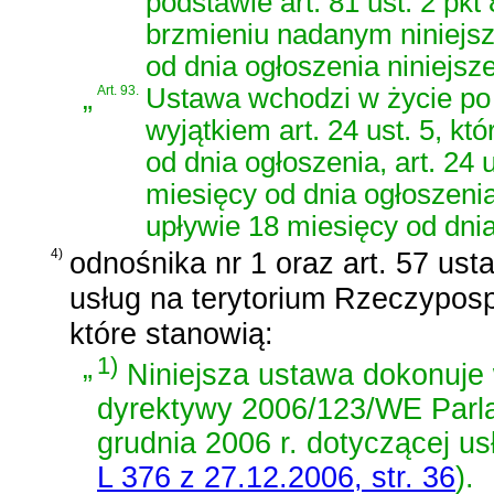
podstawie art. 81 ust. 2 pkt 
brzmieniu nadanym niniejszą
od dnia ogłoszenia niniejsze
„
Art. 93.
Ustawa wchodzi w życie po 
wyjątkiem art. 24 ust. 5, k
od dnia ogłoszenia, art. 24 
miesięcy od dnia ogłoszenia,
upływie 18 miesięcy od dnia
4)
odnośnika nr 1 oraz
art. 57 ust
usług na terytorium Rzeczypospo
które stanowią:
„
1)
Niniejsza ustawa dokonuje w
dyrektywy 2006/123/WE Parla
grudnia 2006 r. dotyczącej u
L 376 z 27.12.2006, str. 36
)
.