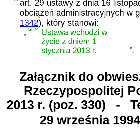
8)
art. 29 ustawy z dnia 16 listopa
obciążeń administracyjnych w 
1342
)
, który stanowi:
„
Art. 29.
Ustawa wchodzi w
życie z dniem 1
”
.
stycznia 2013 r.
Załącznik do obwie
Rzeczypospolitej Po
2013 r. (poz. 330)
- Tek
29 września 1994