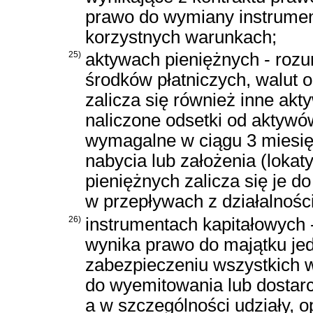
prawo do wymiany instrumen
korzystnych warunkach;
25)
aktywach pieniężnych - rozu
środków płatniczych, walut 
zalicza się również inne ak
naliczone odsetki od aktywów
wymagalne w ciągu 3 miesięc
nabycia lub założenia (lokat
pieniężnych zalicza się je d
w przepływach z działalności
26)
instrumentach kapitałowych -
wynika prawo do majątku jed
zabezpieczeniu wszystkich wi
do wyemitowania lub dostar
a w szczególności udziały, o