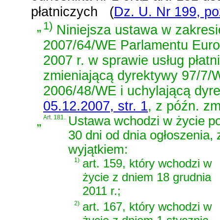
płatniczych
(
Dz. U. Nr 199, po
„
1)
Niniejsza ustawa w zakresi
2007/64/WE Parlamentu Europe
2007 r. w sprawie usług pła
zmieniającą dyrektywy 97/7/
2006/48/WE i uchylającą dyr
05.12.2007, str. 1
, z późn. zm
„
Art. 181.
Ustawa wchodzi w życie po
30 dni od dnia ogłoszenia, 
wyjątkiem:
1)
art. 159, który wchodzi w
życie z dniem 18 grudnia
2011 r.;
2)
art. 167, który wchodzi w