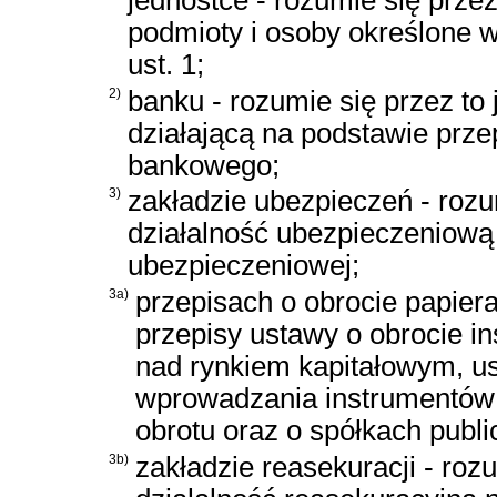
jednostce - rozumie się przez
podmioty i osoby określone w 
ust. 1;
2)
banku - rozumie się przez to
działającą na podstawie prz
bankowego
;
3)
zakładzie ubezpieczeń - rozu
działalność ubezpieczeniową 
ubezpieczeniowej;
3a)
przepisach o obrocie papier
przepisy
ustawy o obrocie i
nad rynkiem kapitałowym
,
u
wprowadzania instrumentów
obrotu oraz o spółkach publ
3b)
zakładzie reasekuracji - roz