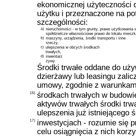
ekonomicznej użyteczności d
użytku i przeznaczone na pot
szczególności:
a)
nieruchomości - w tym grunty, prawo użytkowania w
spółdzielcze własnościowe prawo do lokalu mieszk
b)
maszyny, urządzenia, środki transportu i inne
rzeczy,
c)
ulepszenia w obcych środkach
trwałych,
d)
inwentarz
żywy.
Środki trwałe oddane do uż
dzierżawy lub leasingu zalic
umowy, zgodnie z warunkami
16)
środkach trwałych w budowie
aktywów trwałych środki trw
ulepszenia już istniejącego 
17)
inwestycjach - rozumie się 
celu osiągnięcia z nich kor