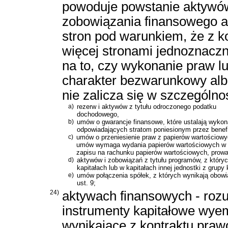
powoduje powstanie aktywów 
zobowiązania finansowego al
stron pod warunkiem, że z 
więcej stronami jednoznaczn
na to, czy wykonanie praw l
charakter bezwarunkowy al
nie zalicza się w szczególno
a)
rezerw i aktywów z tytułu odroczonego podatku
dochodowego,
b)
umów o gwarancje finansowe, które ustalają wykona
odpowiadających stratom poniesionym przez benefi
c)
umów o przeniesienie praw z papierów wartościowyc
umów wymaga wydania papierów wartościowych w okr
zapisu na rachunku papierów wartościowych, prow
d)
aktywów i zobowiązań z tytułu programów, z któryc
kapitałach lub w kapitałach innej jednostki z grupy 
e)
umów połączenia spółek, z których wynikają obowią
ust. 9;
24)
aktywach finansowych - rozu
instrumenty kapitałowe wyem
wynikające z kontraktu praw