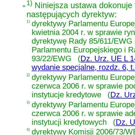
„
1)
Niniejsza ustawa dokonuje w
następujących dyrektyw:
1)
dyrektywy Parlamentu Europej
kwietnia 2004 r. w sprawie r
dyrektywę Rady 85/611/EWG 
Parlamentu Europejskiego i R
93/22/EWG
(
Dz. Urz. UE L 14
wydanie specjalne, rozdz. 6, t.
2)
dyrektywy Parlamentu Europej
czerwca 2006 r. w sprawie po
instytucje kredytowe
(
Dz. Urz
3)
dyrektywy Parlamentu Europej
czerwca 2006 r. w sprawie ade
instytucji kredytowych
(
Dz. U
4)
dyrektywy Komisji 2006/73/WE