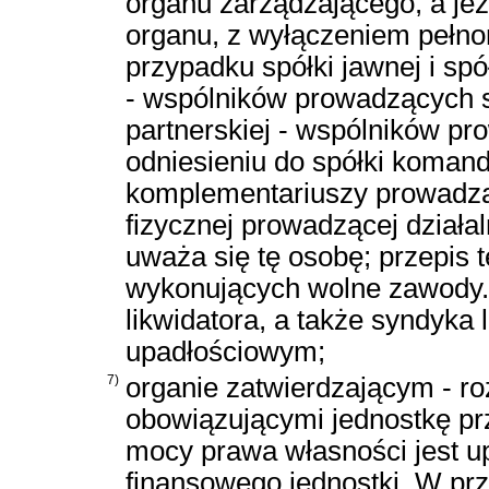
organu zarządzającego, a jeż
organu, z wyłączeniem pełn
przypadku spółki jawnej i spó
- wspólników prowadzących s
partnerskiej - wspólników pr
odniesieniu do spółki komand
komplementariuszy prowadzą
fizycznej prowadzącej działa
uważa się tę osobę; przepis 
wykonujących wolne zawody. 
likwidatora, a także syndyk
upadłościowym;
7)
organie zatwierdzającym - ro
obowiązującymi jednostkę pr
mocy prawa własności jest u
finansowego jednostki. W prz