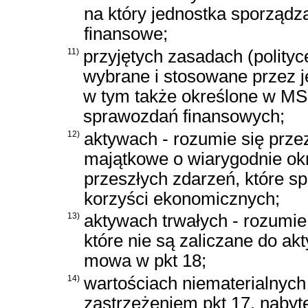
na który jednostka sporząd
finansowe;
11)
przyjętych zasadach (polityc
wybrane i stosowane przez 
w tym także określone w M
sprawozdań finansowych;
12)
aktywach - rozumie się prze
majątkowe o wiarygodnie okr
przeszłych zdarzeń, które s
korzyści ekonomicznych;
13)
aktywach trwałych - rozumie 
które nie są zaliczane do a
mowa w pkt 18;
14)
wartościach niematerialnych 
zastrzeżeniem pkt 17, nabyt