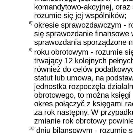
komandytowo-akcyjnej, oraz s
rozumie się jej wspólników;
8)
okresie sprawozdawczym - ro
się sprawozdanie finansowe 
sprawozdania sporządzone n
9)
roku obrotowym - rozumie się
trwający 12 kolejnych pełny
również do celów podatkowyc
statut lub umowa, na podstaw
jednostka rozpoczęła działal
obrotowego, to można księgi
okres połączyć z księgami 
za rok następny. W przypadk
zmianie rok obrotowy powinie
10)
dniu bilansowym - rozumie si