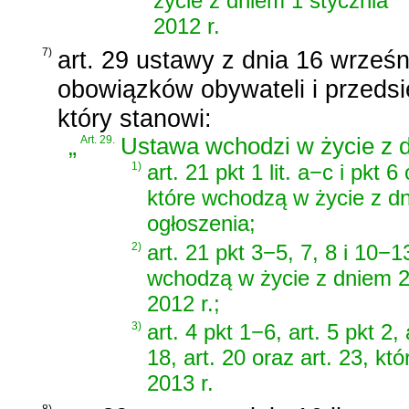
życie z dniem 1 stycznia
2012 r.
7)
art. 29 ustawy z dnia 16 wrześni
obowiązków obywateli i przeds
który stanowi:
„
Art. 29.
Ustawa wchodzi w życie z dn
1)
art. 21 pkt 1 lit. a−c i pkt 6
które wchodzą w życie z d
ogłoszenia;
2)
art. 21 pkt 3−5, 7, 8 i 10−1
wchodzą w życie z dniem 2
2012 r.;
3)
art. 4 pkt 1−6, art. 5 pkt 2, 
18, art. 20 oraz art. 23, k
2013 r.