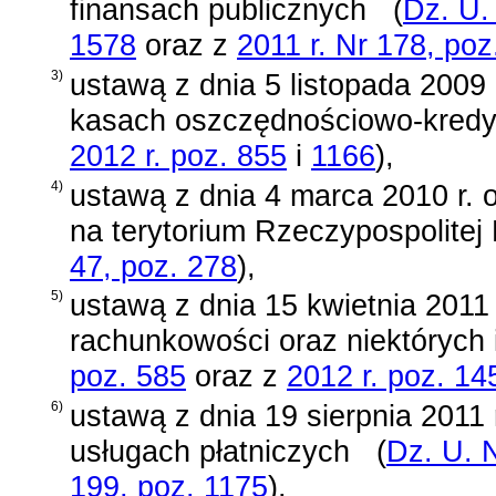
finansach publicznych
(
Dz. U.
1578
oraz z
2011 r. Nr 178, poz
3)
ustawą z dnia 5 listopada 2009 
kasach oszczędnościowo-kred
2012 r. poz. 855
i
1166
)
,
4)
ustawą z dnia 4 marca 2010 r. 
na terytorium Rzeczypospolitej 
47, poz. 278
)
,
5)
ustawą z dnia 15 kwietnia 2011 
rachunkowości oraz niektórych
poz. 585
oraz z
2012 r. poz. 14
6)
ustawą z dnia 19 sierpnia 2011 r
usługach płatniczych
(
Dz. U. 
199, poz. 1175
)
,