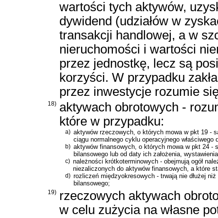
wartości tych aktywów, uzys
dywidend (udziałów w zyskac
transakcji handlowej, a w s
nieruchomości i wartości nie
przez jednostkę, lecz są pos
korzyści. W przypadku zakła
przez inwestycje rozumie się
18)
aktywach obrotowych - rozum
które w przypadku:
a)
aktywów rzeczowych, o których mowa w pkt 19 - są
ciągu normalnego cyklu operacyjnego właściwego dla
b)
aktywów finansowych, o których mowa w pkt 24 - s
bilansowego lub od daty ich założenia, wystawienia
c)
należności krótkoterminowych - obejmują ogół należ
niezaliczonych do aktywów finansowych, a które s
d)
rozliczeń międzyokresowych - trwają nie dłużej niż
bilansowego;
19)
rzeczowych aktywach obrotow
w celu zużycia na własne po