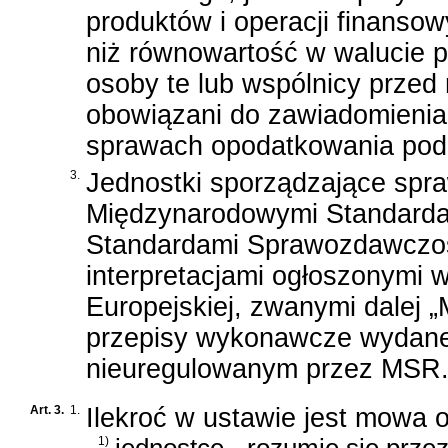
produktów i operacji finanso
niż równowartość w walucie p
osoby te lub wspólnicy przed
obowiązani do zawiadomienia
sprawach opodatkowania po
3.
Jednostki sporządzające spr
Międzynarodowymi Standard
Standardami Sprawozdawczośc
interpretacjami ogłoszonymi 
Europejskiej, zwanymi dalej 
przepisy wykonawcze wydane 
nieuregulowanym przez MSR
Art. 3.
1.
Ilekroć w ustawie jest mowa o
1)