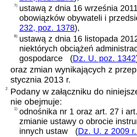
7)
ustawą z dnia 16 września 2011 
obowiązków obywateli i przeds
232, poz. 1378
)
,
8)
ustawą z dnia 16 listopada 2012 
niektórych obciążeń administra
gospodarce
(
Dz. U. poz. 1342
oraz zmian wynikających z prze
stycznia 2013 r.
2.
Podany w załączniku do niniejsz
nie obejmuje:
1)
odnośnika nr 1 oraz
art. 27 i a
zmianie ustawy o obrocie instr
innych ustaw
(
Dz. U. z 2009 r