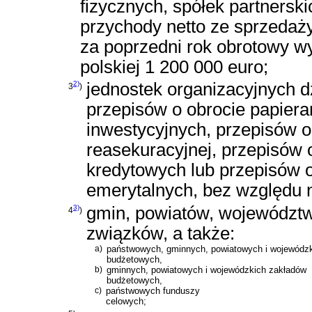
fizycznych, spółek partnerskic
przychody netto ze sprzedaży
za poprzedni rok obrotowy w
polskiej 1 200 000 euro;
2)
jednostek organizacyjnych d
3
)
przepisów o obrocie papier
inwestycyjnych, przepisów o
reasekuracyjnej, przepisów
kredytowych lub przepisów o
emerytalnych, bez względu 
3)
gmin, powiatów, województw 
4
)
związków, a także:
a)
państwowych, gminnych, powiatowych i wojewódzk
budżetowych,
b)
gminnych, powiatowych i wojewódzkich zakładów
budżetowych,
c)
państwowych funduszy
celowych;