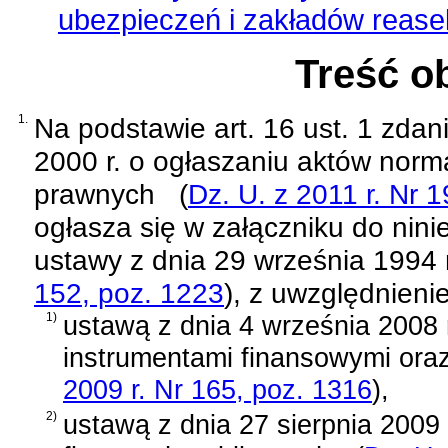
ubezpieczeń i zakładów rease
Treść o
1.
Na podstawie
art. 16 ust. 1 zda
2000 r. o ogłaszaniu aktów norm
prawnych
(
Dz. U. z 2011 r. Nr 
ogłasza się w załączniku do nini
ustawy z dnia 29 września 1994 
152, poz. 1223
)
, z uwzględnien
1)
ustawą z dnia 4 września 2008 
instrumentami finansowymi oraz
2009 r. Nr 165, poz. 1316
)
,
2)
ustawą z dnia 27 sierpnia 2009