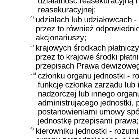
działalność reasekuracyjną 
reasekuracyjnej;
4)
udziałach lub udziałowcach -
przez to również odpowiednio
akcjonariuszy;
5)
krajowych środkach płatniczy
przez to krajowe środki płatn
przepisach Prawa dewizowe
5a)
członku organu jednostki - r
funkcję członka zarządu lub
nadzorczej lub innego organ
administrującego jednostki, 
postanowieniami umowy spółk
jednostkę przepisami prawa;
6)
kierowniku jednostki - rozumi