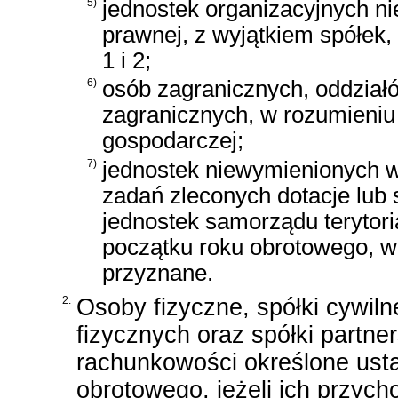
5)
jednostek organizacyjnych n
prawnej, z wyjątkiem spółek,
1 i 2;
6)
osób zagranicznych, oddziałó
zagranicznych, w rozumieniu
gospodarczej;
7)
jednostek niewymienionych w p
zadań zleconych dotacje lub
jednostek samorządu terytor
początku roku obrotowego, w
przyznane.
2.
Osoby fizyczne, spółki cywiln
fizycznych oraz spółki partn
rachunkowości określone ust
obrotowego, jeżeli ich przyc