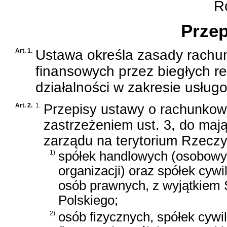
Ro
Przep
Art. 1.
Ustawa określa zasady rachu
finansowych przez biegłych 
działalności w zakresie usłu
Art. 2.
1.
Przepisy
ustawy o rachunkow
zastrzeżeniem ust. 3, do maj
zarządu na terytorium Rzeczyp
1)
spółek handlowych (osobowyc
organizacji) oraz spółek cywi
osób prawnych, z wyjątkiem
Polskiego;
2)
osób fizycznych, spółek cywi