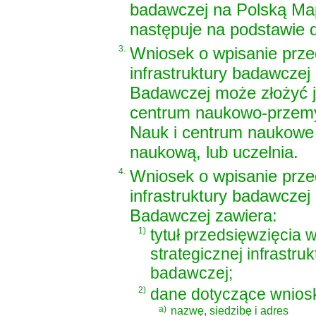
badawczej na Polską Ma
następuje na podstawie d
3.
Wniosek o wpisanie przed
infrastruktury badawczej
Badawczej może złożyć 
centrum naukowo-przemy
Nauk i centrum naukowe 
naukową, lub uczelnia.
4.
Wniosek o wpisanie przed
infrastruktury badawczej
Badawczej zawiera:
1)
tytuł przedsięwzięcia 
strategicznej infrastruk
badawczej;
2)
dane dotyczące wnios
a)
nazwę, siedzibę i adres