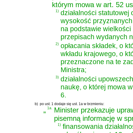
którym mowa w art. 52 us
1)
działalności statutowej o
wysokość przyznanych 
na podstawie wielkości
przepisach wydanych na 
2)
opłacania składek, o kt
wkładu krajowego, o któr
przeznaczone na te za
Ministra;
3)
działalności upowszech
naukę, o której mowa w 
6.
b)
po ust. 1 dodaje się ust. 1a w brzmieniu:
„
1a.
Minister przekazuje upr
pisemną informację w sp
1)
finansowania działalno