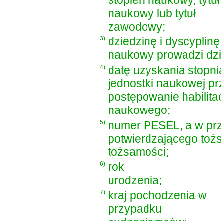
naukowy lub tytuł
zawodowy;
3)
dziedzinę i dyscyplinę
naukowy prowadzi dz
4)
datę uzyskania stopn
jednostki naukowej p
postępowanie habilita
naukowego;
5)
numer PESEL, a w pr
potwierdzającego toż
tożsamości;
6)
rok
urodzenia;
7)
kraj pochodzenia w
przypadku