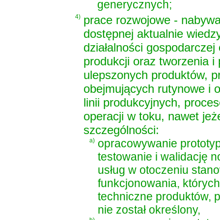
generycznych;
4)
prace rozwojowe - nabywan
dostępnej aktualnie wiedzy 
działalności gospodarczej 
produkcji oraz tworzenia 
ulepszonych produktów, p
obejmujących rutynowe i
linii produkcyjnych, proce
operacji w toku, nawet jeż
szczególności:
a)
opracowywanie prototyp
testowanie i walidację 
usług w otoczeniu sta
funkcjonowania, któryc
techniczne produktów, p
nie został określony,
b)