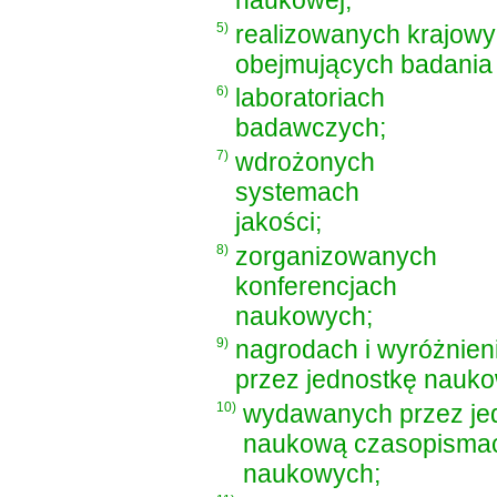
naukowej;
5)
realizowanych krajowy
obejmujących badania
6)
laboratoriach
badawczych;
7)
wdrożonych
systemach
jakości;
8)
zorganizowanych
konferencjach
naukowych;
9)
nagrodach i wyróżnie
przez jednostkę nauko
10)
wydawanych przez je
naukową czasopisma
naukowych;