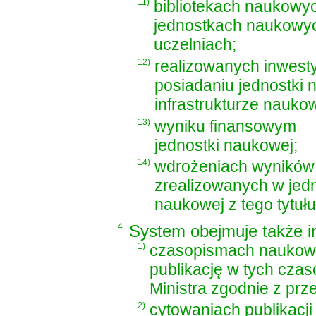
11)
bibliotekach naukowy
jednostkach naukowyc
uczelniach;
12)
realizowanych inwest
posiadaniu jednostki 
infrastrukturze nauko
13)
wyniku finansowym
jednostki naukowej;
14)
wdrożeniach wyników
zrealizowanych w jed
naukowej z tego tytułu
4.
System obejmuje także i
1)
czasopismach naukowy
publikację w tych cza
Ministra zgodnie z prz
2)
cytowaniach publikacj