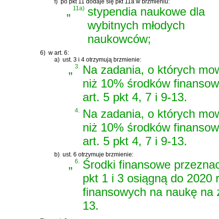
f)
po pkt 11 dodaje się pkt 11a w brzmieniu:
„
11a)
stypendia naukowe dla
wybitnych młodych
naukowców;
6)
w art. 6:
a)
ust. 3 i 4 otrzymują brzmienie:
„
3.
Na zadania, o których mowa
niż 10% środków finansow
art. 5 pkt 4, 7 i 9-13.
4.
Na zadania, o których mowa
niż 10% środków finansow
art. 5 pkt 4, 7 i 9-13.
b)
ust. 6 otrzymuje brzmienie:
„
6.
Środki finansowe przeznac
pkt 1 i 3 osiągną do 2020
finansowych na naukę na za
13.