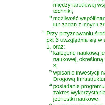
międzynarodowej wspó
techniki;
4)
możliwość współfinan
lub zadań z innych źr
2.
Przy przyznawaniu środ
pkt 6 uwzględnia się w 
1, oraz:
1)
kategorię naukową je
naukowej, określoną w
3;
2)
wpisanie inwestycji 
Drogową Infrastruktu
3)
posiadanie programu
zakres wykorzystania 
jednostki naukowe;
4)