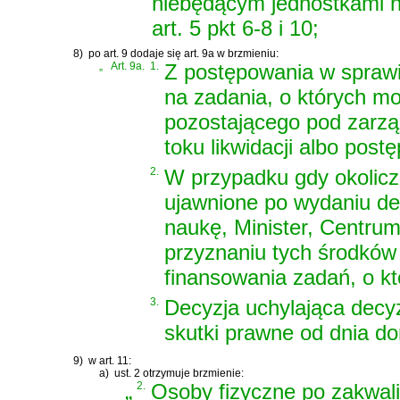
niebędącym jednostkami n
art. 5 pkt 6-8 i 10;
8)
po art. 9 dodaje się art. 9a w brzmieniu:
„
Art. 9a.
1.
Z postępowania w spraw
na zadania, o których m
pozostającego pod zarz
toku likwidacji albo pos
2.
W przypadku gdy okolicz
ujawnione po wydaniu de
naukę, Minister, Centru
przyznaniu tych środków
finansowania zadań, o kt
3.
Decyzja uchylająca decyz
skutki prawne od dnia dor
9)
w art. 11:
a)
ust. 2 otrzymuje brzmienie:
„
2.
Osoby fizyczne po zakwali