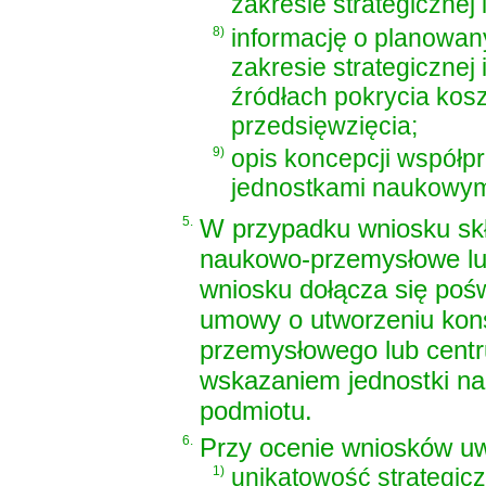
zakresie strategicznej 
8)
informację o planowany
zakresie strategicznej
źródłach pokrycia kos
przedsięwzięcia;
9)
opis koncepcji współp
jednostkami naukowymi
5.
W przypadku wniosku sk
naukowo-przemysłowe lu
wniosku dołącza się poś
umowy o utworzeniu kon
przemysłowego lub cent
wskazaniem jednostki nau
podmiotu.
6.
Przy ocenie wniosków uwz
1)
unikatowość strategiczn