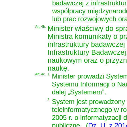
badawczej z infrastrukt
współpracy międzynarod
lub prac rozwojowych or
Art. 4b.
Minister właściwy do sp
Ministra komunikaty o pr
infrastruktury badawcz
Infrastruktury Badawcze
naukowym oraz o przyzn
naukę.
Art. 4c.
1.
Minister prowadzi Syste
Systemu Informacji o Na
dalej „Systemem”.
2.
System jest prowadzony
teleinformatycznego w r
2005 r. o informatyzacji 
publiczne
(
Dz. U. z 2014