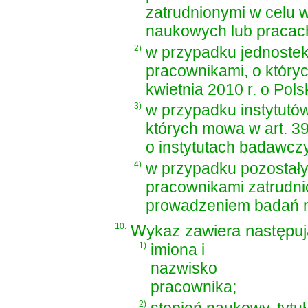
zatrudnionymi w celu
naukowych lub pracac
2)
w przypadku jednostek
pracownikami, o któr
kwietnia 2010 r. o Pol
3)
w przypadku instytutó
których mowa w
art. 3
o instytutach badawcz
4)
w przypadku pozostał
pracownikami zatrudn
prowadzeniem badań n
10.
Wykaz zawiera następuj
1)
imiona i
nazwisko
pracownika;
2)
stopień naukowy, tytuł