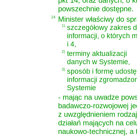
pkt 14, oraz danych, o k
powszechnie dostępne.
14.
Minister właściwy do spr
1)
szczegółowy zakres d
informacji, o których 
i 4,
2)
terminy aktualizacji
danych w Systemie,
3)
sposób i formę udostę
informacji zgromadzo
Systemie
- mając na uwadze powsz
badawczo-rozwojowej jed
z uwzględnieniem rodza
działań mających na celu
naukowo-technicznej, a