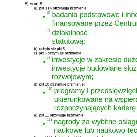
5)
w art. 5:
a)
pkt 3 i 4 otrzymują brzmienie:
„
3)
badania podstawowe i inn
finansowane przez Centru
4)
działalność
statutową;
b)
uchyla się pkt 5,
c)
pkt 6 otrzymuje brzmienie:
„
6)
inwestycje w zakresie duże
inwestycje budowlane sł
rozwojowym;
d)
pkt 10 otrzymuje brzmienie:
„
10)
programy i przedsięwzięc
ukierunkowane na wspier
rozpoczynających karier
e)
pkt 11 otrzymuje brzmienie:
„
11)
nagrody za wybitne osiąg
naukowe lub naukowo-tec