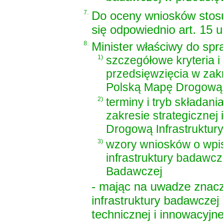
7.
Do oceny wniosków stos
się odpowiednio art. 15 u
8.
Minister właściwy do spr
1)
szczegółowe kryteria 
przedsięwzięcia w zakr
Polską Mapę Drogową I
2)
terminy i tryb składan
zakresie strategicznej
Drogową Infrastruktur
3)
wzory wniosków o wpis
infrastruktury badawc
Badawczej
- mając na uwadze znacze
infrastruktury badawczej 
technicznej i innowacyjne