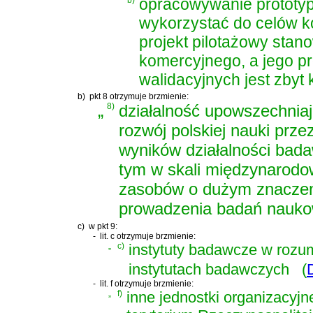
opracowywanie prototyp
wykorzystać do celów k
projekt pilotażowy sta
komercyjnego, a jego p
walidacyjnych jest zbyt
b)
pkt 8 otrzymuje brzmienie:
„
8)
działalność upowszechniaj
rozwój polskiej nauki prz
wyników działalności bada
tym w skali międzynarodo
zasobów o dużym znaczeniu
prowadzenia badań nauko
c)
w pkt 9:
-
lit. c otrzymuje brzmienie:
„
c)
instytuty badawcze w rozu
instytutach badawczych
(
-
lit. f otrzymuje brzmienie:
„
f)
inne jednostki organizacyjn