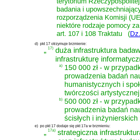
terytorium Rzeczypospolite
badania i upowszechniając
rozporządzenia Komisji (UE
niektóre rodzaje pomocy z
art. 107 i 108 Traktatu
(
Dz.
d)
pkt 17 otrzymuje brzmienie:
„
17)
duża infrastruktura bad
infrastrukturę informatycz
a)
150 000 zł - w przypa
prowadzenia badań nau
humanistycznych i społ
twórczości artystycznej
b)
500 000 zł - w przypa
prowadzenia badań nau
ścisłych i inżynierskich
e)
po pkt 17 dodaje się pkt 17a w brzmieniu:
„
17a)
strategiczna infrastrukt