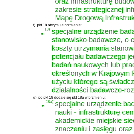
oraz infrastrukturę budo
zakresie strategicznej in
Mapę Drogową Infrastruk
f)
pkt 18 otrzymuje brzmienie:
„
18)
specjalne urządzenie bad
stanowisko badawcze, o c
koszty utrzymania stanow
potencjału badawczego je
badań naukowych lub prac
określonych w Krajowym P
użyciu którego są świadcz
działalności badawczo-ro
g)
po pkt 18 dodaje się pkt 18a w brzmieniu:
„
18a)
specjalne urządzenie bad
nauki - infrastrukturę c
akademickie miejskie sie
znaczeniu i zasięgu oraz