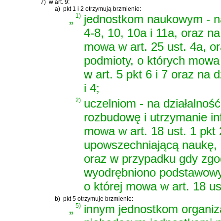
7)
w art. 9:
a)
pkt 1 i 2 otrzymują brzmienie:
„
1)
jednostkom naukowym - na 
4-8, 10, 10a i 11a, oraz n
mowa w art. 25 ust. 4a, 
podmioty, o których mowa 
w art. 5 pkt 6 i 7 oraz na 
i 4;
2)
uczelniom - na działalność
rozbudowę i utrzymanie inf
mowa w art. 18 ust. 1 pkt 2a
upowszechniającą naukę, o 
oraz w przypadku gdy zgod
wyodrębniono podstawowyc
o której mowa w art. 18 ust
b)
pkt 5 otrzymuje brzmienie:
„
5)
innym jednostkom organi