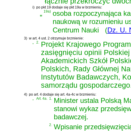
łącznie przekroczyć dwóch
i)
po pkt 19 dodaje się pkt 19a w brzmieniu:
„
19a)
osoba rozpoczynająca ka
naukową w rozumieniu
u
Centrum Nauki
(
Dz. U. 
3)
w art. 4 ust. 2 otrzymuje brzmienie:
„
2.
Projekt Krajowego Program
zasięgnięciu opinii Polski
Akademickich Szkół Polski
Polskich, Rady Głównej Na
Instytutów Badawczych, Kom
samorządu gospodarczego
4)
po art. 4 dodaje się art. 4a-4c w brzmieniu:
„
Art. 4a.
1.
Minister ustala Polską M
stanowi wykaz przedsięwz
badawczej.
2.
Wpisanie przedsięwzięcia 