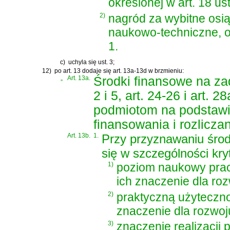
określonej w art. 18 ust.
2)
nagród za wybitne osi
naukowo-techniczne, o 
1.
c)
uchyla się ust. 3;
12)
po art. 13 dodaje się art. 13a-13d w brzmieniu:
„
Art. 13a.
Środki finansowe na zad
2 i 5, art. 24-26 i art
podmiotom na podstawie 
finansowania i rozlicz
Art. 13b.
1.
Przy przyznawaniu śro
się w szczególności kryt
1)
poziom naukowy prac
ich znaczenie dla roz
2)
praktyczną użyteczno
znaczenie dla rozwoj
3)
znaczenie realizacji 