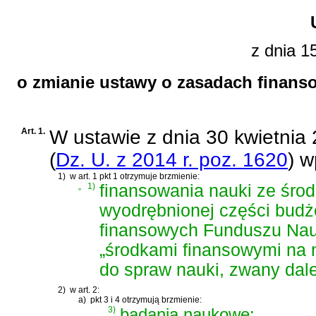
z dnia 1
o zmianie ustawy o zasadach finans
Art. 1.
W
ustawie z dnia 30 kwietnia
(
Dz. U. z 2014 r. poz. 1620
)
wp
1)
w art. 1 pkt 1 otrzymuje brzmienie:
„
1)
finansowania nauki ze śro
wyodrębnionej części budż
finansowych Funduszu Nauki
„środkami finansowymi na n
do spraw nauki, zwany dale
2)
w art. 2:
a)
pkt 3 i 4 otrzymują brzmienie:
„
3)
badania naukowe: