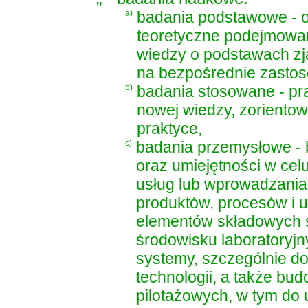
a)
badania podstawowe - o
teoretyczne podejmowa
wiedzy o podstawach zj
na bezpośrednie zasto
b)
badania stosowane - p
nowej wiedzy, zoriento
praktyce,
c)
badania przemysłowe - 
oraz umiejętności w ce
usług lub wprowadzania
produktów, procesów i u
elementów składowych 
środowisku laboratoryjn
systemy, szczególnie d
technologii, a także bu
pilotażowych, w tym do