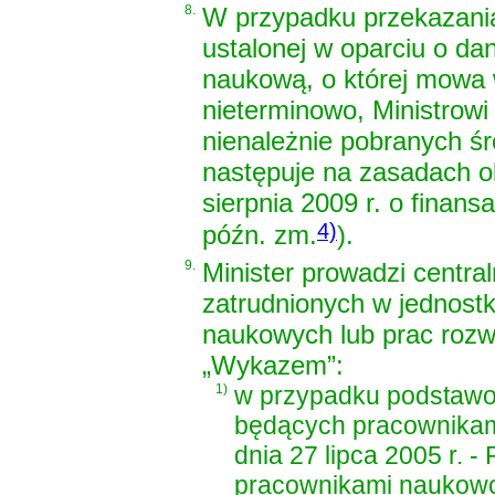
8.
W przypadku przekazani
ustalonej w oparciu o d
naukową, o której mowa w
nieterminowo, Ministrowi
nienależnie pobranych ś
następuje na zasadach o
sierpnia 2009 r. o finans
4)
późn. zm.
)
.
9.
Minister prowadzi centr
zatrudnionych w jednostk
naukowych lub prac rozw
„Wykazem”:
1)
w przypadku podstawow
będących pracownikam
dnia 27 lipca 2005 r. 
pracownikami naukowo-