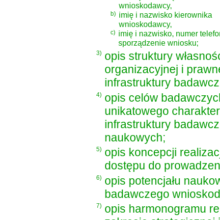
wnioskodawcy,
b)
imię i nazwisko kierownika
wnioskodawcy,
c)
imię i nazwisko, numer telef
sporządzenie wniosku;
3)
opis struktury własnoś
organizacyjnej i prawn
infrastruktury badawcz
4)
opis celów badawczyc
unikatowego charakter
infrastruktury badawc
naukowych;
5)
opis koncepcji realiza
dostępu do prowadzeni
6)
opis potencjału nauko
badawczego wnioskod
7)
opis harmonogramu rea