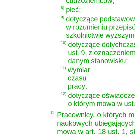
cudzoziemców;
8)
płeć;
9)
dotyczące podstawowe
w rozumieniu przepi
szkolnictwie wyższym
10)
dotyczące dotychcza
ust. 9, z oznaczenie
danym stanowisku;
11)
wymiar
czasu
pracy;
12)
dotyczące oświadcze
o którym mowa w ust.
11.
Pracownicy, o których m
naukowych ubiegających 
mowa w art. 18 ust. 1, 