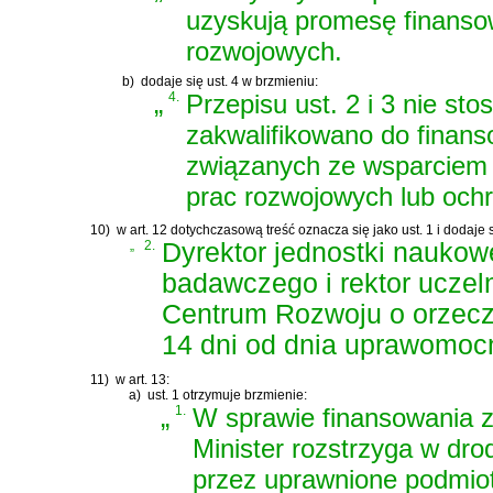
uzyskują promesę finanso
rozwojowych.
b)
dodaje się ust. 4 w brzmieniu:
„
4.
Przepisu ust. 2 i 3 nie sto
zakwalifikowano do finan
związanych ze wsparciem 
prac rozwojowych lub ochr
10)
w art. 12 dotychczasową treść oznacza się jako ust. 1 i dodaje s
„
2.
Dyrektor jednostki naukowe
badawczego i rektor uczeln
Centrum Rozwoju o orzecze
14 dni od dnia uprawomocn
11)
w art. 13:
a)
ust. 1 otrzymuje brzmienie:
„
1.
W sprawie finansowania za
Minister rozstrzyga w dr
przez uprawnione podmioty