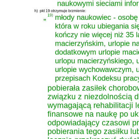
naukowymi sieciami info
h)
pkt 19 otrzymuje brzmienie:
„
19)
młody naukowiec - osobę
która w roku ubiegania s
kończy nie więcej niż 35 l
macierzyńskim, urlopie n
dodatkowym urlopie maci
urlopu macierzyńskiego, u
urlopie wychowawczym, u
przepisach
Kodeksu prac
pobierała zasiłek chorobo
związku z niezdolnością 
wymagającą rehabilitacji l
finansowe na naukę po uk
odpowiadający czasowi pr
pobierania tego zasiłku l