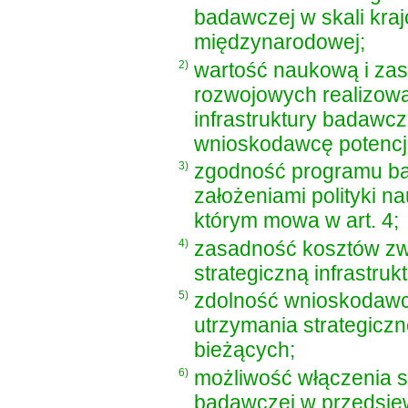
badawczej w skali kraj
międzynarodowej;
2)
wartość naukową i za
rozwojowych realizowa
infrastruktury badawc
wnioskodawcę potencj
3)
zgodność programu ba
założeniami polityki 
którym mowa w art. 4;
4)
zasadność kosztów zw
strategiczną infrastru
5)
zdolność wnioskodawc
utrzymania strategiczn
bieżących;
6)
możliwość włączenia st
badawczej w przedsię