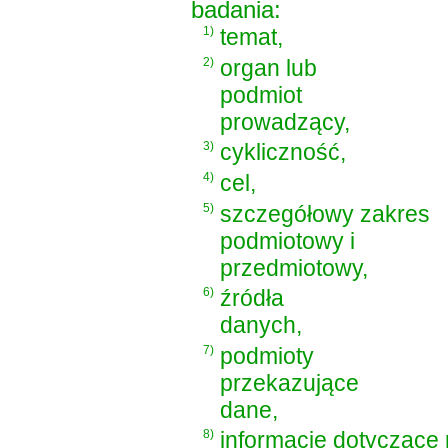
badania:
1)
temat,
2)
organ lub
podmiot
prowadzący,
3)
cykliczność,
4)
cel,
5)
szczegółowy zakres
podmiotowy i
przedmiotowy,
6)
źródła
danych,
7)
podmioty
przekazujące
dane,
8)
informacje dotyczące