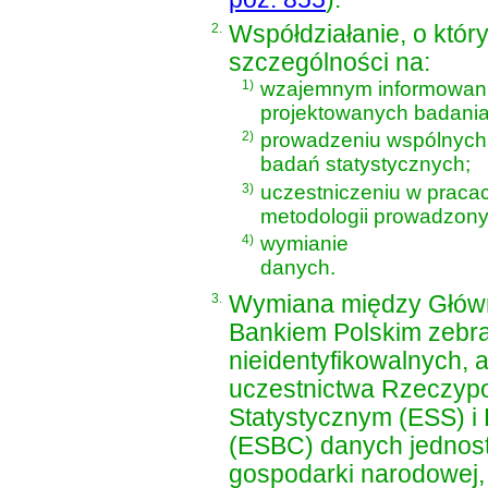
2.
Współdziałanie, o któr
szczególności na:
1)
wzajemnym informowani
projektowanych badania
2)
prowadzeniu wspólnych
badań statystycznych;
3)
uczestniczeniu w praca
metodologii prowadzony
4)
wymianie
danych.
3.
Wymiana między Głów
Bankiem Polskim zebr
nieidentyfikowalnych,
uczestnictwa Rzeczypo
Statystycznym (ESS) i
(ESBC) danych jednos
gospodarki narodowej,