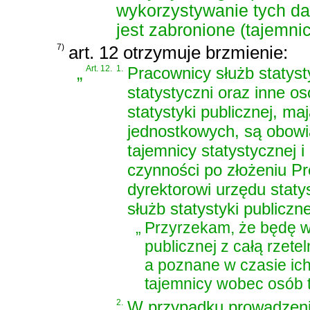
wykorzystywanie tych da
jest zabronione (tajemnic
7)
art. 12 otrzymuje brzmienie:
„
Art. 12.
1.
Pracownicy służb statysty
statystyczni oraz inne o
statystyki publicznej, m
jednostkowych, są obowi
tajemnicy statystycznej
czynności po złożeniu P
dyrektorowi urzędu staty
służb statystyki publiczn
„
Przyrzekam, że będę w
publicznej z całą rzet
a poznane w czasie i
tajemnicy wobec osób t
2.
W przypadku prowadzenia