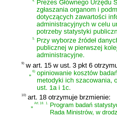
4.
Prezes Głównego Urzędu St
zgłaszania organom i podm
dotyczących zawartości in
administracyjnych w celu u
potrzeby statystyki publiczn
5.
Przy wyborze źródeł danych
publicznej w pierwszej kol
administracyjne.
9)
w art. 15 w ust. 3 pkt 6 otrzym
„
6)
opiniowanie kosztów badań
metodyki ich szacowania, o
ust. 1a i 1c.
10)
art. 18 otrzymuje brzmienie:
„
Art. 18.
1.
Program badań statystyc
Rada Ministrów, w drodz