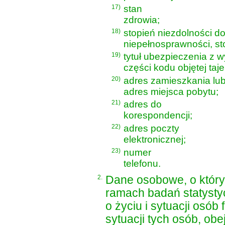
17)
stan
zdrowia;
18)
stopień niezdolności d
niepełnosprawności, st
19)
tytuł ubezpieczenia z 
części kodu objętej taj
20)
adres zamieszkania lu
adres miejsca pobytu;
21)
adres do
korespondencji;
22)
adres poczty
elektronicznej;
23)
numer
telefonu.
2.
Dane osobowe, o który
ramach badań statystyc
o życiu i sytuacji osób
sytuacji tych osób, ob