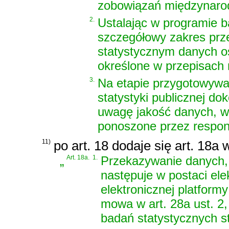
zobowiązań międzynaro
2.
Ustalając w programie b
szczegółowy zakres pr
statystycznym danych o
określone w przepisach 
3.
Na etapie przygotowywa
statystyki publicznej do
uwagę jakość danych, w 
ponoszone przez respo
11)
po art. 18 dodaje się art. 18a 
„
Art. 18a.
1.
Przekazywanie danych, o
następuje w postaci ele
elektronicznej platform
mowa w art. 28a ust. 2
badań statystycznych sta