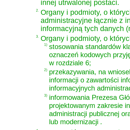
innej utrwalonej postaci.
2.
Organy i podmioty, o który
administracyjne łącznie z 
informacyjną tych danych 
3.
Organy i podmioty, o który
1)
stosowania standardów kla
oznaczeń kodowych przyjęt
w rozdziale 6;
2)
przekazywania, na wniose
informacji o zawartości i
informacyjnych administrac
3)
informowania Prezesa Gł
projektowanym zakresie i
administracji publicznej o
lub modernizacji
.