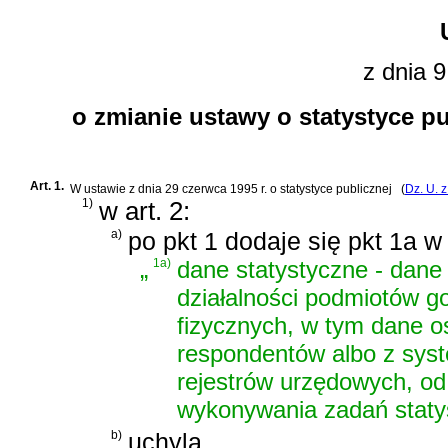
z dnia 9
o zmianie ustawy o statystyce p
Art. 1.
W
ustawie z dnia 29 czerwca 1995 r. o statystyce publicznej
(
Dz. U. z
1)
w art. 2:
a)
po pkt 1 dodaje się pkt 1a w
„
1a)
dane statystyczne - dane 
działalności podmiotów go
fizycznych, w tym dane 
respondentów albo z syste
rejestrów urzędowych, od
wykonywania zadań statys
b)
uchyla