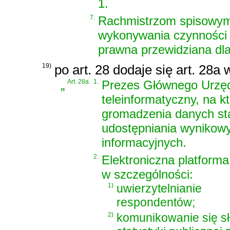
1.
7.
Rachmistrzom spisowym 
wykonywania czynności o
prawna przewidziana dla
19)
po art. 28 dodaje się art. 28a
„
Art. 28a.
1.
Prezes Głównego Urzęd
teleinformatyczny, na kt
gromadzenia danych sta
udostępniania wynikowy
informacyjnych.
2.
Elektroniczna platform
w szczególności:
1)
uwierzytelnianie
respondentów;
2)
komunikowanie się s