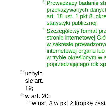
2.
Prowadzący badanie sta
przekazywanych danych 
art. 18 ust. 1 pkt 8, o
statystyki publicznej.
3.
Szczegółowy format pr
stronie internetowej G
w zakresie prowadzonyc
internetowej organu lu
w trybie określonym w ar
poprzedzającego rok s
12)
uchyla
się art.
19;
13)
w art. 20:
a)
w ust. 3 w pkt 2 kropkę zast