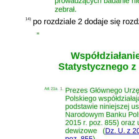
prowadzących badanie nie
zebrał.
14)
po rozdziale 2 dodaje się rozd
„
Współdziałani
Statystycznego 
Art. 21a.
1.
Prezes Głównego Urzę
Polskiego współdziała
podstawie niniejszej us
Narodowym Banku Pol
2015 r. poz. 855) oraz 
dewizowe
(
Dz. U. z 2
poz. 855
)
.