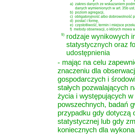
a)
zakres danych ze wskazaniem podmi
danych wymienionych w art. 35b ust.
b)
poziom agregacji,
c)
obligatoryjność albo dobrowolność 
d)
postać i formę,
e)
częstotliwość, termin i miejsce przek
f)
metody obserwacji, o których mowa w a
9)
rodzaje wynikowych in
statystycznych oraz fo
udostępnienia
- mając na celu zapewn
znaczeniu dla obserwac
gospodarczych i środow
stałych pozwalających 
życia i występujących w
powszechnych, badań g
przypadku gdy dotyczą 
statystycznej lub gdy z
koniecznych dla wykonan