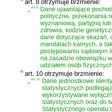
art. 8 otrzymuje brzmienie:
„
Art. 8.
Dane ujawniające pochod
polityczne, przekonania re
wyznaniową, partyjną lub
zdrowia, kodzie genetyc
dane dotyczące skazań, o
mandatach karnych, a ta
postępowaniu sądowym lu
na zasadzie obowiązku w
udziałem osób fizycznych
6)
art. 10 otrzymuje brzmienie:
„
Art. 10.
Dane jednostkowe ident
statystycznych podlegaj
wykorzystywane wyłączni
statystycznych oraz do 
Statystycznego operatu 