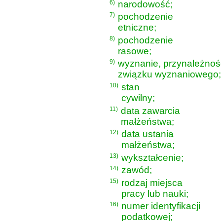
6)
narodowość;
7)
pochodzenie
etniczne;
8)
pochodzenie
rasowe;
9)
wyznanie, przynależność
związku wyznaniowego;
10)
stan
cywilny;
11)
data zawarcia
małżeństwa;
12)
data ustania
małżeństwa;
13)
wykształcenie;
14)
zawód;
15)
rodzaj miejsca
pracy lub nauki;
16)
numer identyfikacji
podatkowej;