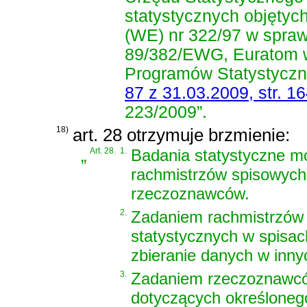
statystycznych objętyc
(WE) nr 322/97 w spraw
89/382/EWG, Euratom w
Programów Statystyczn
87 z 31.03.2009, str. 1
223/2009”.
18)
art. 28 otrzymuje brzmienie:
„
Art. 28.
1.
Badania statystyczne m
rachmistrzów spisowych,
rzeczoznawców.
2.
Zadaniem rachmistrzów 
statystycznych w spisa
zbieranie danych w inny
3.
Zadaniem rzeczoznawców
dotyczących określoneg