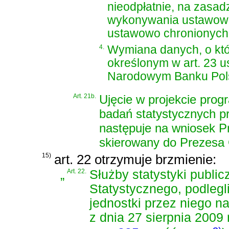
nieodpłatnie, na zasa
wykonywania ustawowo
ustawowo chronionych
4.
Wymiana danych, o któr
określonym w
art. 23 u
Narodowym Banku Pol
Art. 21b.
Ujęcie w projekcie prog
badań statystycznych 
następuje na wniosek 
skierowany do Prezesa
15)
art. 22 otrzymuje brzmienie:
„
Art. 22.
Służby statystyki publi
Statystycznego, podlegl
jednostki przez niego 
z dnia 27 sierpnia 2009 