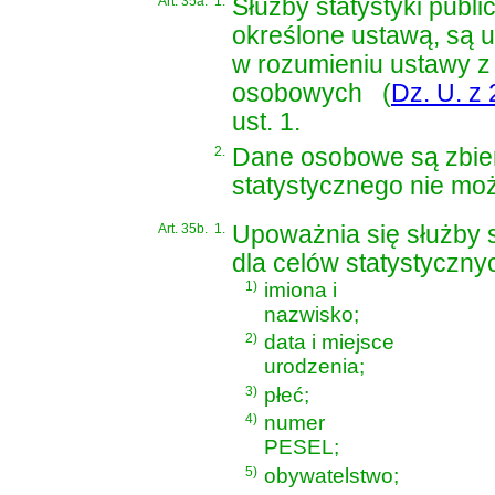
Art. 35a.
1.
Służby statystyki publi
określone ustawą, są 
w rozumieniu
ustawy z 
osobowych
(
Dz. U. z 
ust. 1.
2.
Dane osobowe są zbiera
statystycznego nie mo
Art. 35b.
1.
Upoważnia się służby s
dla celów statystyczn
1)
imiona i
nazwisko;
2)
data i miejsce
urodzenia;
3)
płeć;
4)
numer
PESEL;
5)
obywatelstwo;