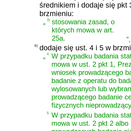
średnikiem i dodaje się pkt 
brzmieniu:
„
3)
stosowania zasad, o
których mowa w art.
25a.
”
,
b)
dodaje się ust. 4 i 5 w brzm
„
4.
W przypadku badania sta
mowa w ust. 2 pkt 1, Pr
wniosek prowadzącego ba
badanie z operatu do ba
wylosowanych lub wybran
prowadzącego badanie ce
fizycznych nieprowadzący
5.
W przypadku badania sta
mowa w ust. 2 pkt 2 albo