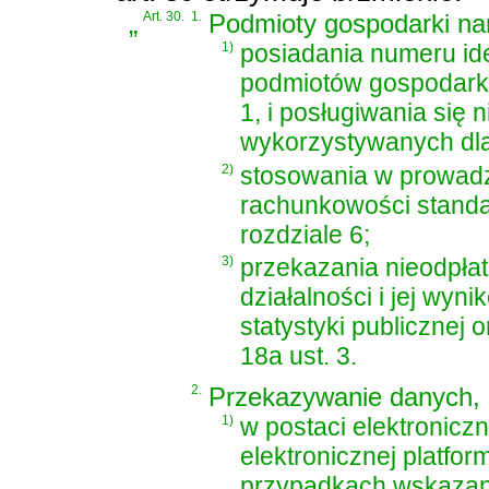
„
Art. 30.
1.
Podmioty gospodarki na
1)
posiadania numeru id
podmiotów gospodarki 
1, i posługiwania się
wykorzystywanych dla
2)
stosowania w prowadz
rachunkowości standa
rozdziale 6;
3)
przekazania nieodpła
działalności i jej wy
statystyki publicznej
18a ust. 3.
2.
Przekazywanie danych, o
1)
w postaci elektronicz
elektronicznej platfo
przypadkach wskazan