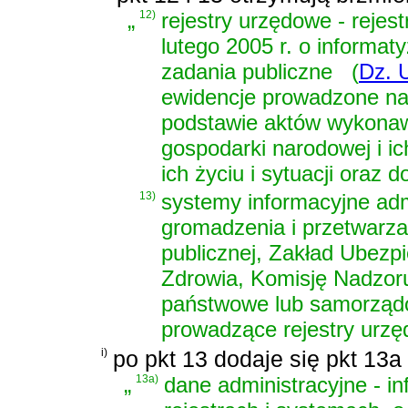
„
12)
rejestry urzędowe - rejes
lutego 2005 r. o informaty
zadania publiczne
(
Dz. U
ewidencje prowadzone na
podstawie aktów wykonaw
gospodarki narodowej i ic
ich życiu i sytuacji oraz 
13)
systemy informacyjne admi
gromadzenia i przetwarzan
publicznej, Zakład Ubez
Zdrowia, Komisję Nadzoru
państwowe lub samorządo
prowadzące rejestry urz
i)
po pkt 13 dodaje się pkt 13a
„
13a)
dane administracyjne - i