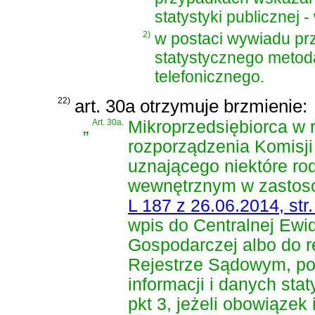
statystyki publicznej -
2)
w postaci wywiadu pr
statystycznego meto
telefonicznego.
22)
art. 30a otrzymuje brzmienie:
„
Art. 30a.
Mikroprzedsiębiorca w
rozporządzenia Komisji
uznającego niektóre r
wewnętrznym w zastosow
L 187 z 26.06.2014, str.
wpis do Centralnej Ewide
Gospodarczej albo do r
Rejestrze Sądowym, po
informacji i danych sta
pkt 3, jeżeli obowiąze