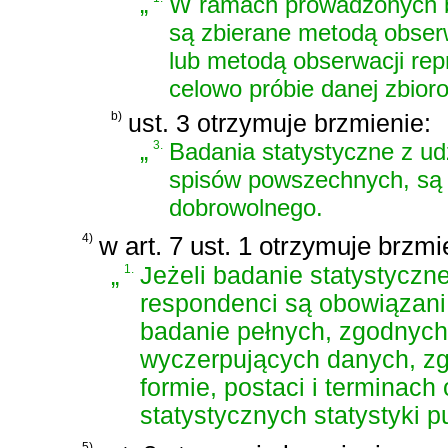
„
W ramach prowadzonych b
są zbierane metodą obser
lub metodą obserwacji rep
celowo próbie danej zbior
b)
ust. 3 otrzymuje brzmienie:
„
3.
Badania statystyczne z ud
spisów powszechnych, są 
dobrowolnego.
4)
w art. 7 ust. 1 otrzymuje brzmi
„
1.
Jeżeli badanie statystyczn
respondenci są obowiązani
badanie pełnych, zgodnych 
wyczerpujących danych, z
formie, postaci i terminac
statystycznych statystyki p
5)