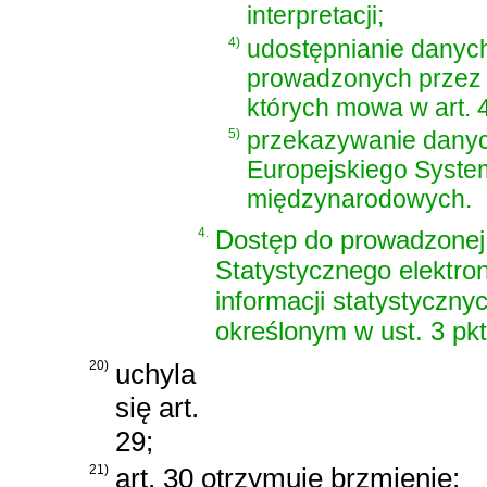
interpretacji;
4)
udostępnianie danyc
prowadzonych przez 
których mowa w art. 4
5)
przekazywanie danyc
Europejskiego System
międzynarodowych.
4.
Dostęp do prowadzonej
Statystycznego elektro
informacji statystyczny
określonym w ust. 3 pkt 
20)
uchyla
się art.
29;
21)
art. 30 otrzymuje brzmienie: