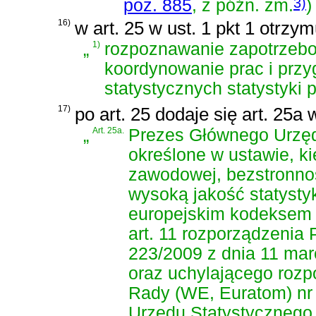
3)
poz. 885
, z późn. zm.
)
16)
w art. 25 w ust. 1 pkt 1 otrzy
„
1)
rozpoznawanie zapotrzebow
koordynowanie prac i prz
statystycznych statystyki 
17)
po art. 25 dodaje się art. 25a
„
Art. 25a.
Prezes Głównego Urzęd
określone w ustawie, ki
zawodowej, bezstronnośc
wysoką jakość statysty
europejskim kodeksem 
art. 11 rozporządzenia
223/2009 z dnia 11 marc
oraz uchylającego rozp
Rady (WE, Euratom) nr
Urzędu Statystycznego