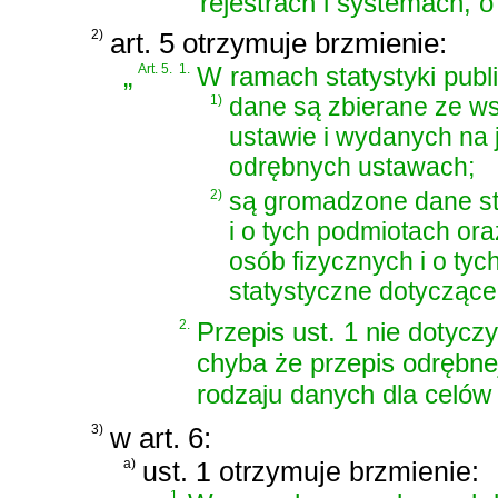
rejestrach i systemach, o
2)
art. 5 otrzymuje brzmienie:
„
Art. 5.
1.
W ramach statystyki publi
1)
dane są zbierane ze ws
ustawie i wydanych na
odrębnych ustawach;
2)
są gromadzone dane st
i o tych podmiotach ora
osób fizycznych i o tych
statystyczne dotyczące 
2.
Przepis ust. 1 nie dotyc
chyba że przepis odrębne
rodzaju danych dla celów
3)
w art. 6:
a)
ust. 1 otrzymuje brzmienie:
1.