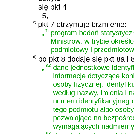
się pkt 4
i 5,
c)
pkt 7 otrzymuje brzmienie:
„
7)
program badań statystyczn
Ministrów, w trybie okreś
podmiotowy i przedmiotow
d)
po pkt 8 dodaje się pkt 8a i
„
8a)
dane jednostkowe identyf
informacje dotyczące kon
osoby fizycznej, identyfi
według nazwy, imienia i n
numeru identyfikacyjnego 
tego podmiotu albo osoby
pozwalające na bezpośred
wymagających nadmiernyc
8b)