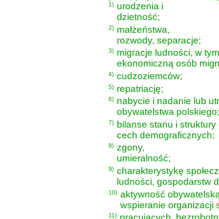
1)
urodzenia i
dzietność;
2)
małżeństwa,
rozwody, separacje;
3)
migracje ludności, w ty
ekonomiczną osób migru
4)
cudzoziemców;
5)
repatriację;
6)
nabycie i nadanie lub ut
obywatelstwa polskiego
7)
bilanse stanu i struktur
cech demograficznych;
8)
zgony,
umieralność;
9)
charakterystykę społec
ludności, gospodarstw 
10)
aktywność obywatelską 
wspieranie organizacji 
11)
pracujących, bezrobotn