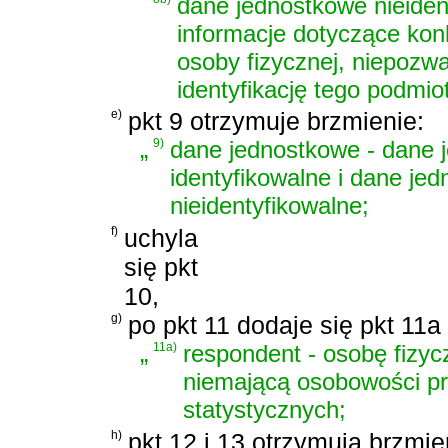
dane jednostkowe nieiden
informacje dotyczące kon
osoby fizycznej, niepozw
identyfikację tego podmio
e)
pkt 9 otrzymuje brzmienie:
„
9)
dane jednostkowe - dane 
identyfikowalne i dane je
nieidentyfikowalne;
f)
uchyla
się pkt
10,
g)
po pkt 11 dodaje się pkt 11a
„
11a)
respondent - osobę fizyc
niemającą osobowości pr
statystycznych;
h)
pkt 12 i 13 otrzymują brzmie