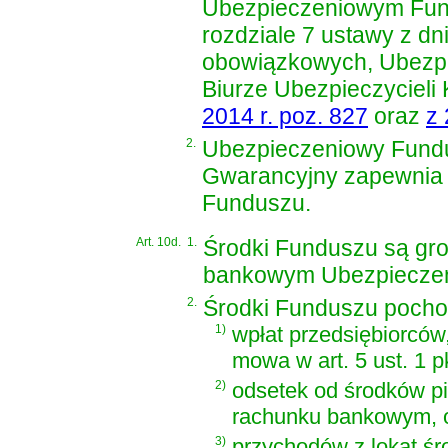
Ubezpieczeniowym Fun
rozdziale 7 ustawy z dn
obowiązkowych, Ubezp
Biurze Ubezpieczycieli
2014 r. poz. 827
oraz
z 
2.
Ubezpieczeniowy Fund
Gwarancyjny zapewnia
Funduszu.
Art. 10d.
1.
Środki Funduszu są g
bankowym Ubezpieczen
2.
Środki Funduszu pocho
1)
wpłat przedsiębiorców,
mowa w art. 5 ust. 1 pkt
2)
odsetek od środków p
rachunku bankowym, o
3)
przychodów z lokat 