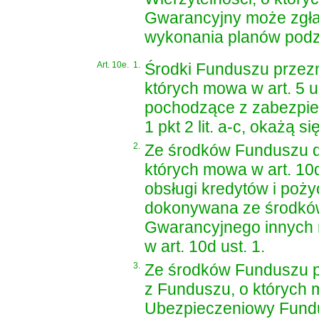
Gwarancyjny może zgł
wykonania planów podz
Art. 10e.
1.
Środki Funduszu przezna
których mowa w art. 5 u
pochodzące z zabezpiec
1 pkt 2 lit. a-c, okażą s
2.
Ze środków Funduszu do
których mowa w art. 10d
obsługi kredytów i poż
dokonywana ze środkó
Gwarancyjnego innych 
w art. 10d ust. 1.
3.
Ze środków Funduszu po
z Funduszu, o których m
Ubezpieczeniowy Fundu