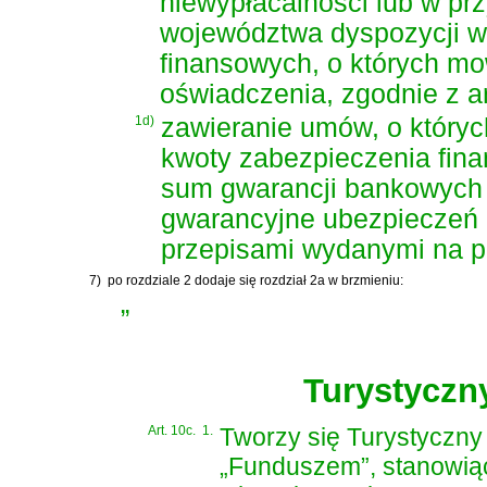
niewypłacalności lub w pr
województwa dyspozycji w
finansowych, o których mowa 
oświadczenia, zgodnie z art
1d)
zawieranie umów, o których 
kwoty zabezpieczenia fin
sum gwarancji bankowych 
gwarancyjne ubezpieczeń 
przepisami wydanymi na po
7)
po rozdziale 2 dodaje się rozdział 2a w brzmieniu:
„
Turystyczn
Art. 10c.
1.
Tworzy się Turystyczny
„Funduszem”, stanowią