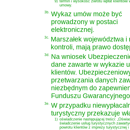
9)
termin i wysokość zwrotu wpłat klientowi
umowy.
3b.
Wykaz umów może być
prowadzony w postaci
elektronicznej.
3c.
Marszałek województwa i mi
kontroli, mają prawo dos
3d.
Na wniosek Ubezpieczeni
dane zawarte w wykazie u
klientów. Ubezpieczeniow
przetwarzania danych zaw
niezbędnym do zapewnien
Funduszu Gwarancyjnego,
3e.
W przypadku niewypłacalno
turystyczny przekazuje w
1)
oświadczenie następującej treści: „Oświ
świadczenie usług turystycznych zawarty
powrotu klientów z imprezy turystycznej i