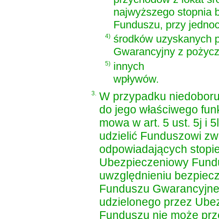
najwyższego stopnia b
Funduszu, przy jedno
4)
środków uzyskanych 
Gwarancyjny z pożycz
5)
innych
wpływów.
3.
W przypadku niedoboru
do jego właściwego funk
mowa w art. 5 ust. 5j 
udzielić Funduszowi z
odpowiadających stopie
Ubezpieczeniowy Fundu
uwzględnieniu bezpiec
Funduszu Gwarancyjne
udzielonego przez Ube
Funduszu nie może prz