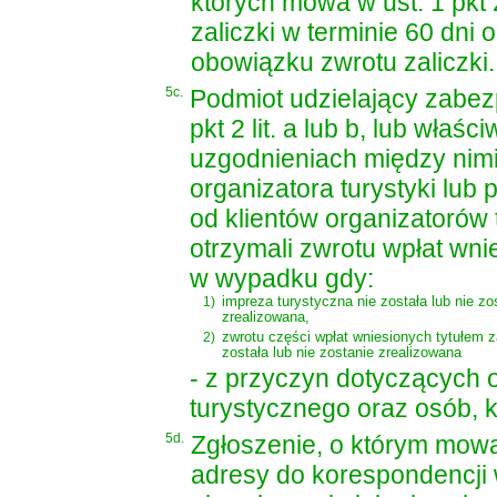
których mowa w ust. 1 pkt 2
zaliczki w terminie 60 dni
obowiązku zwrotu zaliczki.
5c.
Podmiot udzielający zabez
pkt 2 lit. a lub b, lub wł
uzgodnieniach między nim
organizatora turystyki lub
od klientów organizatorów 
otrzymali zwrotu wpłat wni
w wypadku gdy:
1)
impreza turystyczna nie została lub nie zo
zrealizowana,
2)
zwrotu części wpłat wniesionych tytułem z
została lub nie zostanie zrealizowana
- z przyczyn dotyczących o
turystycznego oraz osób, kt
5d.
Zgłoszenie, o którym mowa
adresy do korespondencji