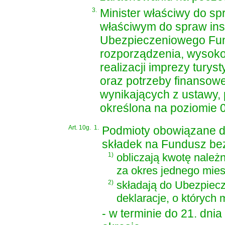
3.
Minister właściwy do sp
właściwym do spraw inst
Ubezpieczeniowego Fun
rozporządzenia, wysoko
realizacji imprezy turys
oraz potrzeby finansow
wynikających z ustawy,
określona na poziomie 0
Art. 10g.
1.
Podmioty obowiązane do
składek na Fundusz be
1)
obliczają kwotę należn
za okres jednego mies
2)
składają do Ubezpie
deklaracje, o których 
- w terminie do 21. dn