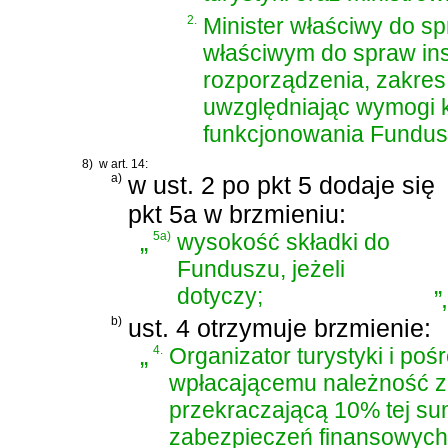
2.
Minister właściwy do sp
właściwym do spraw inst
rozporządzenia, zakres 
uwzględniając wymogi k
funkcjonowania Fundus
8)
w art. 14:
a)
w ust. 2 po pkt 5 dodaje się
pkt 5a w brzmieniu:
„
5a)
wysokość składki do
Funduszu, jeżeli
dotyczy;
”
,
b)
ust. 4 otrzymuje brzmienie:
„
4.
Organizator turystyki i poś
wpłacającemu należność z 
przekraczającą 10% tej su
zabezpieczeń finansowych, 