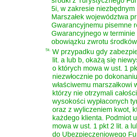
środki z Turystycznego Fu
5i, w zakresie niezbędnym 
Marszałek województwa p
Gwarancyjnemu pisemne ro
Gwarancyjnego w terminie 
obowiązku zwrotu środków
5k.
W przypadku gdy zabezpiec
lit. a lub b, okażą się nie
o których mowa w ust. 1 pk
niezwłocznie po dokonaniu 
właściwemu marszałkowi w
którzy nie otrzymali całośc
wysokości wypłaconych ty
oraz z wyliczeniem kwot, k
każdego klienta. Podmiot 
mowa w ust. 1 pkt 2 lit. a 
do Ubezpieczeniowego Fu