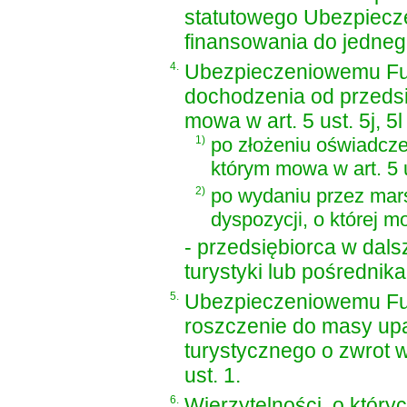
statutowego Ubezpiec
finansowania do jedneg
4.
Ubezpieczeniowemu Fu
dochodzenia od przedsi
mowa w art. 5 ust. 5j, 5
1)
po złożeniu oświadcze
którym mowa w art. 5 u
2)
po wydaniu przez mar
dyspozycji, o której mo
- przedsiębiorca w dal
turystyki lub pośrednik
5.
Ubezpieczeniowemu Fu
roszczenie do masy upad
turystycznego o zwrot 
ust. 1.
6.
Wierzytelności, o któr