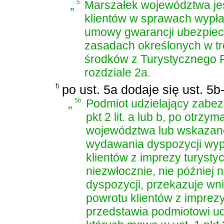
„
5.
Marszałek województwa je
klientów w sprawach wypła
umowy gwarancji ubezpiec
zasadach określonych w tr
środków z Turystycznego
rozdziale 2a.
f)
po ust. 5a dodaje się ust. 5
„
5b.
Podmiot udzielający zabez
pkt 2 lit. a lub b, po otr
województwa lub wskazane
wydawania dyspozycji wypł
klientów z imprezy turysty
niezwłocznie, nie później 
dyspozycji, przekazuje wn
powrotu klientów z imprez
przedstawia podmiotowi u