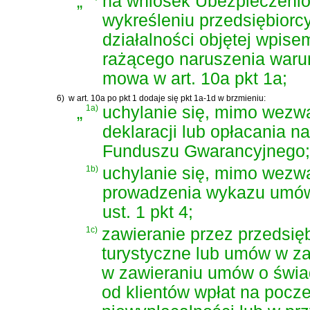
„
na wniosek Ubezpieczeni
wykreśleniu przedsiębiorc
działalności objętej wpise
rażącego naruszenia waru
mowa w art. 10a pkt 1a;
6)
w art. 10a po pkt 1 dodaje się pkt 1a-1d w brzmieniu:
„
1a)
uchylanie się, mimo wezw
deklaracji lub opłacania 
Funduszu Gwarancyjnego;
1b)
uchylanie się, mimo wezw
prowadzenia wykazu umów,
ust. 1 pkt 4;
1c)
zawieranie przez przedsię
turystyczne lub umów w za
w zawieraniu umów o świad
od klientów wpłat na pocz