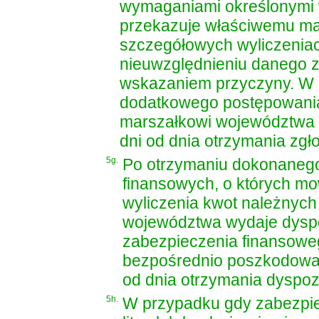
wymaganiami określonymi w
przekazuje właściwemu ma
szczegółowych wyliczeniach
nieuwzględnieniu danego zg
wskazaniem przyczyny. W 
dodatkowego postępowania 
marszałkowi województwa ul
dni od dnia otrzymania zgło
5g.
Po otrzymaniu dokonanego
finansowych, o których mow
wyliczenia kwot należnyc
województwa wydaje dyspo
zabezpieczenia finansowe
bezpośrednio poszkodowany
od dnia otrzymania dyspozy
5h.
W przypadku gdy zabezpiec