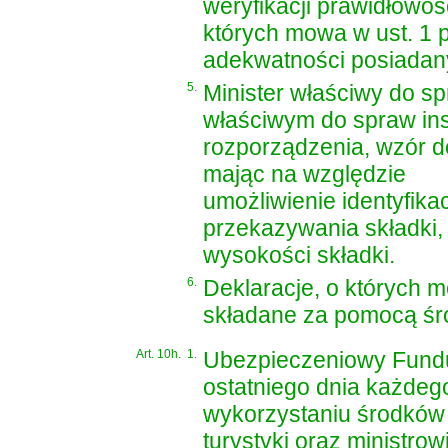
weryfikacji prawidłowo
których mowa w ust. 1 p
adekwatności posiadan
5.
Minister właściwy do sp
właściwym do spraw inst
rozporządzenia, wzór dek
mając na względzie
umożliwienie identyfika
przekazywania składki, 
wysokości składki.
6.
Deklaracje, o których m
składane za pomocą śro
Art. 10h.
1.
Ubezpieczeniowy Fundu
ostatniego dnia każdego
wykorzystaniu środków
turystyki oraz ministro