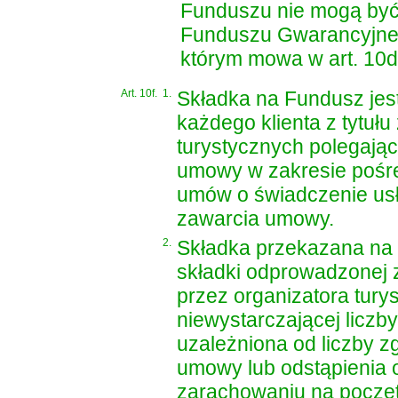
Funduszu nie mogą by
Funduszu Gwarancyjneg
którym mowa w art. 10d 
Art. 10f.
1.
Składka na Fundusz jest
każdego klienta z tytuł
turystycznych polegają
umowy w zakresie pośre
umów o świadczenie usł
zawarcia umowy.
2.
Składka przekazana na 
składki odprowadzonej z
przez organizatora tury
niewystarczającej liczby
uzależniona od liczby z
umowy lub odstąpienia 
zarachowaniu na poczet 