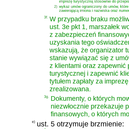
imprezę turystyczną stosownie do przepi
2)
wykaz umów ograniczony do umów, które n
zawierającą imiona i nazwiska oraz nume
3f.
W przypadku braku możliw
ust. 3e pkt 1, marszałek 
z zabezpieczeń finansowych,
uzyskania tego oświadczen
wskazują, że organizator tu
stanie wywiązać się z umó
z klientami oraz zapewnić
turystycznej i zapewnić kl
tytułem zapłaty za imprezę 
zrealizowana.
3g.
Dokumenty, o których mow
niezwłocznie przekazuje 
finansowych, o których mowa
e)
ust. 5 otrzymuje brzmienie: