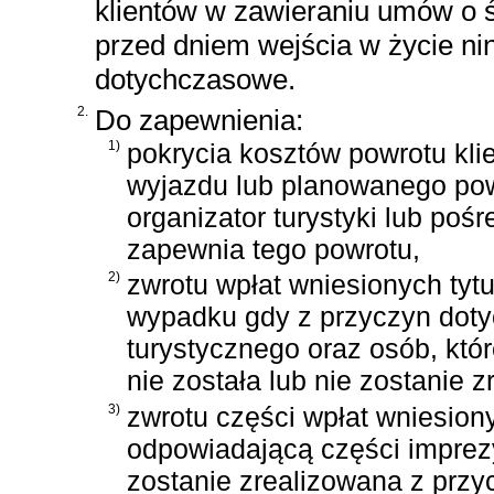
klientów w zawieraniu umów o 
przed dniem wejścia w życie nin
dotychczasowe.
2.
Do zapewnienia:
1)
pokrycia kosztów powrotu kli
wyjazdu lub planowanego pow
organizator turystyki lub poś
zapewnia tego powrotu,
2)
zwrotu wpłat wniesionych tyt
wypadku gdy z przyczyn dotyc
turystycznego oraz osób, któr
nie została lub nie zostanie 
3)
zwrotu części wpłat wniesion
odpowiadającą części imprezy 
zostanie zrealizowana z przyc