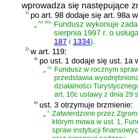
wprowadza się następujące z
1)
po art. 98 dodaje się art. 98a 
„
Art. 98a.
Fundusz wykonuje zada
sierpnia 1997 r. o usług
187
i
1334
)
.
2)
w art. 119:
a)
po ust. 1 dodaje się ust. 1a 
„
1a.
Fundusz w rocznym sprawo
przedstawia wyodrębnioną
działalności Turystyczn
art. 10c ustawy z dnia 29 
b)
ust. 3 otrzymuje brzmienie:
„
3.
Zatwierdzone przez Zgrom
którym mowa w ust. 1, Fun
spraw instytucji finansowy