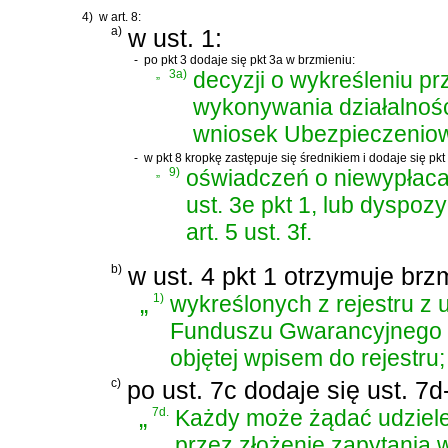
4)
w art. 8:
a)
w ust. 1:
-
po pkt 3 dodaje się pkt 3a w brzmieniu:
„
3a)
decyzji o wykreśleniu pr
wykonywania działalnośc
wniosek Ubezpieczenio
-
w pkt 8 kropkę zastępuje się średnikiem i dodaje się pkt
„
9)
oświadczeń o niewypłacal
ust. 3e pkt 1, lub dyspo
art. 5 ust. 3f.
b)
w ust. 4 pkt 1 otrzymuje brz
„
1)
wykreślonych z rejestru z
Funduszu Gwarancyjnego i
objętej wpisem do rejestru;
c)
po ust. 7c dodaje się ust. 7
„
7d.
Każdy może żądać udzielen
przez złożenie zapytania 