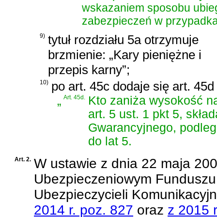
wskazaniem sposobu ubiega
zabezpieczeń w przypadka
9)
tytuł rozdziału 5a otrzymuje
brzmienie: „Kary pieniężne i
przepis karny”;
10)
po art. 45c dodaje się art. 45
„
Art. 45d.
Kto zaniża wysokość nal
art. 5 ust. 1 pkt 5, s
Gwarancyjnego, podleg
do lat 5.
Art. 2.
W
ustawie z dnia 22 maja 20
Ubezpieczeniowym Funduszu 
Ubezpieczycieli Komunikacyj
2014 r. poz. 827
oraz
z 2015 