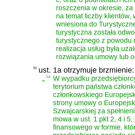
roszczenia w okresie, za 
na temat liczby klientów,
wniesiona do Turystycz
turystyczna została odwo
turystycznego z powodu ni
realizacja usług była uza
rozwiązania umowy lub od
b)
ust. 1a otrzymuje brzmienie:
„
1a.
W wypadku przedsiębiorcy
terytorium państwa członk
członkowskiego Europejsk
strony umowy o Europejs
Szwajcarskiej za spełnien
mowa w ust. 1 pkt 2, 4 i 5
finansowego w formie, któ