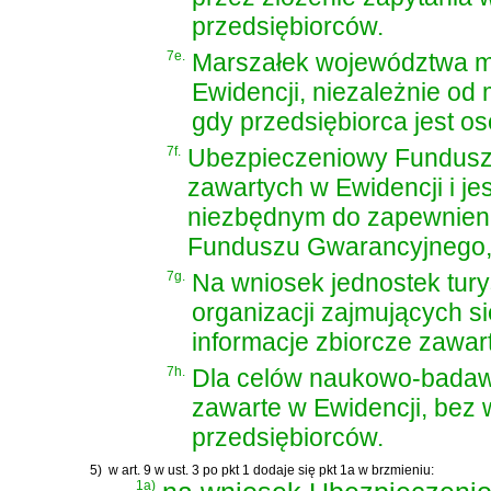
przedsiębiorców.
7e.
Marszałek województwa ma
Ewidencji, niezależnie od 
gdy przedsiębiorca jest os
7f.
Ubezpieczeniowy Fundusz
zawartych w Ewidencji i je
niezbędnym do zapewnieni
Funduszu Gwarancyjnego, 
7g.
Na wniosek jednostek tu
organizacji zajmujących s
informacje zbiorcze zawar
7h.
Dla celów naukowo-badawc
zawarte w Ewidencji, bez
przedsiębiorców.
5)
w art. 9 w ust. 3 po pkt 1 dodaje się pkt 1a w brzmieniu:
1a)