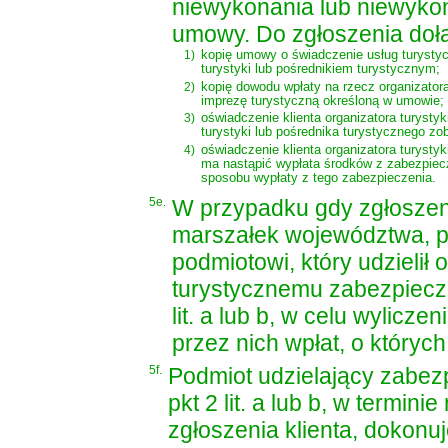
niewykonania lub niewyko
umowy. Do zgłoszenia dołą
1)
kopię umowy o świadczenie usług turystyc
turystyki lub pośrednikiem turystycznym;
2)
kopię dowodu wpłaty na rzecz organizatora
imprezę turystyczną określoną w umowie;
3)
oświadczenie klienta organizatora turysty
turystyki lub pośrednika turystycznego z
4)
oświadczenie klienta organizatora turysty
ma nastąpić wypłata środków z zabezpiecze
sposobu wypłaty z tego zabezpieczenia.
5e.
W przypadku gdy zgłoszeni
marszałek województwa, p
podmiotowi, który udzielił 
turystycznemu zabezpiecze
lit. a lub b, w celu wylicz
przez nich wpłat, o których
5f.
Podmiot udzielający zabez
pkt 2 lit. a lub b, w termin
zgłoszenia klienta, dokonu