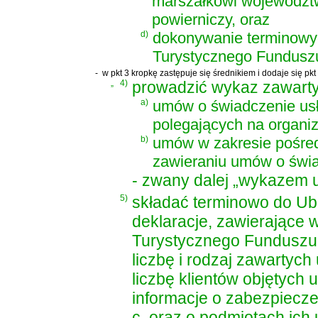
marszałkowi województw
powierniczy, oraz
d)
dokonywanie terminowyc
Turystycznego Funduszu
-
w pkt 3 kropkę zastępuje się średnikiem i dodaje się pkt 
„
4)
prowadzić wykaz zawarty
a)
umów o świadczenie usł
polegających na organi
b)
umów w zakresie pośred
zawieraniu umów o świa
- zwany dalej „wykazem 
5)
składać terminowo do U
deklaracje, zawierające 
Turystycznego Funduszu 
liczbę i rodzaj zawartyc
liczbę klientów objętyc
informacje o zabezpieczen
c, oraz o podmiotach ich