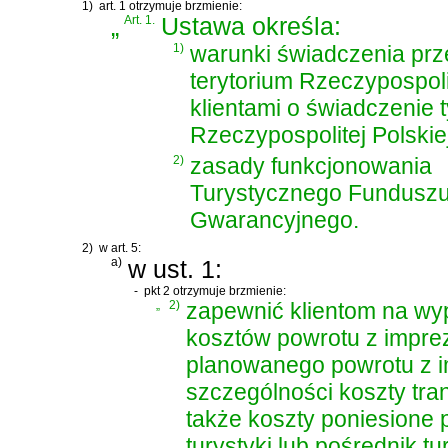
1)
art. 1 otrzymuje brzmienie:
„
Art. 1.
Ustawa określa:
1)
warunki świadczenia prz
terytorium Rzeczypospolit
klientami o świadczenie 
Rzeczypospolitej Polskiej
2)
zasady funkcjonowania
Turystycznego Fundusz
Gwarancyjnego.
2)
w art. 5:
a)
w ust. 1:
-
pkt 2 otrzymuje brzmienie:
„
2)
zapewnić klientom na wyp
kosztów powrotu z imprez
planowanego powrotu z i
szczególności koszty tra
także koszty poniesione 
turystyki lub pośrednik 