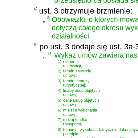
przedsiębiorca posiada si
c)
ust. 3 otrzymuje brzmienie:
„
3.
Obowiązki, o których mowa 
dotyczą całego okresu wy
działalności.
d)
po ust. 3 dodaje się ust. 3a
„
3a.
Wykaz umów zawiera nast
1)
numer
rezerwacji;
2)
termin zawarcia
umowy;
3)
termin imprezy
turystycznej;
4)
liczbę osób objętych
umową;
5)
cenę usług objętych
umową;
6)
miejsce wykonania
umowy;
7)
rodzaj środka
transportu;
8)
terminy i wysokość faktycznie dokonany
przedpłat;