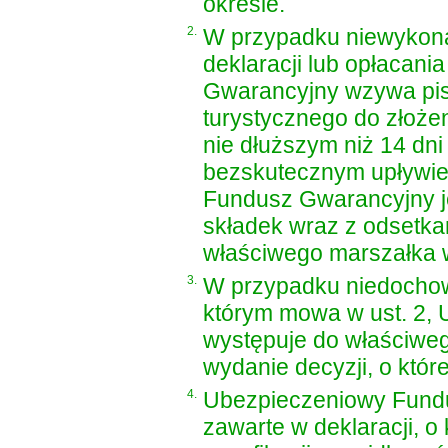
okresie.
2.
W przypadku niewykona
deklaracji lub opłacan
Gwarancyjny wzywa pise
turystycznego do złożen
nie dłuższym niż 14 dn
bezskutecznym upływi
Fundusz Gwarancyjny j
składek wraz z odsetk
właściwego marszałka 
3.
W przypadku niedochow
którym mowa w ust. 2,
występuje do właściwe
wydanie decyzji, o które
4.
Ubezpieczeniowy Fundu
zawarte w deklaracji, o 