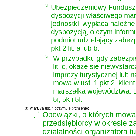
5l.
Ubezpieczeniowy Fundusz 
dyspozycji właściwego ma
jednostki, wypłaca należne
dyspozycją, o czym infor
podmiot udzielający zabez
pkt 2 lit. a lub b.
5m.
W przypadku gdy zabezpie
lit. c, okaże się niewysta
imprezy turystycznej lub n
mowa w ust. 1 pkt 2, klien
marszałka województwa. D
5i, 5k i 5l.
3)
w art. 7a ust. 4 otrzymuje brzmienie:
„
4.
Obowiązki, o których mowa 
przedsiębiorcy w okresie 
działalności organizatora t