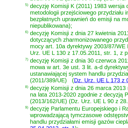
5)
decyzję Komisji K (2011) 1983 wersja 
metodologii przejściowego przydziału 
bezpłatnych uprawnień do emisji na m
niepublikowana);
6)
decyzję Komisji z dnia 27 kwietnia 20
dotyczących zharmonizowanego przydzi
mocy art. 10a dyrektywy 2003/87/WE 
Urz. UE L 130 z 17.05.2011, str. 1, z 
7)
decyzję Komisji z dnia 30 czerwca 2011 
mowa w art. 3e ust. 3 lit. a-d dyrekt
ustanawiającej system handlu przydzi
(2011/389/UE)
(
Dz. Urz. UE L 173 z 0
8)
decyzję Komisji z dnia 26 marca 2013 r
na lata 2013-2020 zgodnie z decyzją 
(2013/162/UE) (Dz. Urz. UE L 90 z 28.
9)
decyzję Parlamentu Europejskiego i Ra
wprowadzającą tymczasowe odstępstw
handlu przydziałami emisji gazów ciep