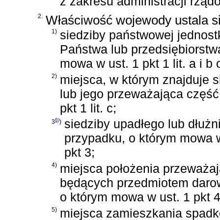
z zakresu administracji rząd
2.
Właściwość wojewody ustala s
1)
siedziby państwowej jednostk
Państwa lub przedsiębiorstw
mowa w ust. 1 pkt 1 lit. a i b 
2)
miejsca, w którym znajduje 
lub jego przeważająca część
pkt 1 lit. c;
6)
siedziby upadłego lub dłużn
3
)
przypadku, o którym mowa w
pkt 3;
4)
miejsca położenia przeważaj
będących przedmiotem darow
o którym mowa w ust. 1 pkt 4
5)
miejsca zamieszkania spadko