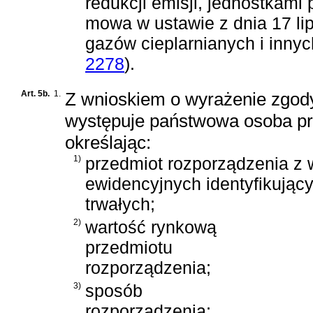
redukcji emisji, jednostkami 
mowa w
ustawie z dnia 17 l
gazów cieplarnianych i innyc
2278
)
.
Art. 5b.
1.
Z wnioskiem o wyrażenie zgody,
występuje państwowa osoba pr
określając:
1)
przedmiot rozporządzenia z
ewidencyjnych identyfikując
trwałych;
2)
wartość rynkową
przedmiotu
rozporządzenia;
3)
sposób
rozporządzenia;