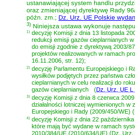
ustanawiającej system handlu przydz
oraz zmieniającej dyrektywę Rady 9
późn. zm.;
Dz. Urz. UE Polskie wydanie
3)
Niniejsza ustawa wykonuje następu
1)
decyzję Komisji z dnia 13 listopada 2
redukcji emisji gazów cieplarnianych
do emisji zgodnie z dyrektywą 2003/8
projektów realizowanych w ramach pro
16.11.2006, str. 12);
2)
decyzję Parlamentu Europejskiego i R
wysiłków podjętych przez państwa czł
cieplarnianych w celu realizacji do ro
gazów cieplarnianych
(
Dz. Urz. UE L 
3)
decyzję Komisji z dnia 8 czerwca 2009 
działalności lotniczej wymienionych w
Europejskiego i Rady
(2009/450/WE) (D
4)
decyzję Komisji z dnia 22 października
które mają być wydane w ramach syste
2010/384/UE
(2010/634/UE) (Dz. Urz. 