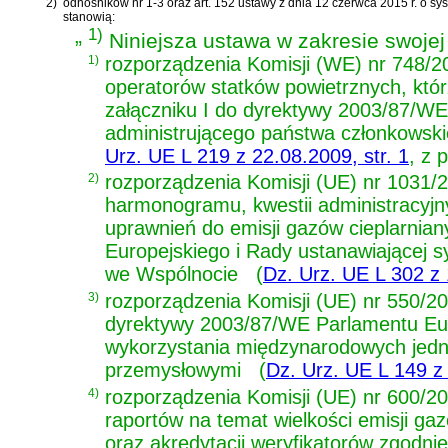
2)
odnośników nr 1-3 oraz
art. 152 ustawy z dnia 12 czerwca 2015 r. o s
stanowią:
„
1)
Niniejsza ustawa w zakresie swojej
1)
rozporządzenia Komisji (WE) nr 748/20
operatorów statków powietrznych, któr
załączniku I do dyrektywy 2003/87/WE
administrującego państwa członkowski
Urz. UE L 219 z 22.08.2009, str. 1
, z 
2)
rozporządzenia Komisji (UE) nr 1031/2
harmonogramu, kwestii administracyjn
uprawnień do emisji gazów cieplarni
Europejskiego i Rady ustanawiającej s
we Wspólnocie
(
Dz. Urz. UE L 302 z 
3)
rozporządzenia Komisji (UE) nr 550/20
dyrektywy 2003/87/WE Parlamentu Eur
wykorzystania międzynarodowych jedno
przemysłowymi
(
Dz. Urz. UE L 149 z 
4)
rozporządzenia Komisji (UE) nr 600/20
raportów na temat wielkości emisji ga
oraz akredytacji weryfikatorów zgodn