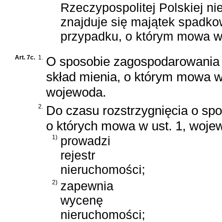
Rzeczypospolitej Polskiej ni
znajduje się majątek spadko
przypadku, o którym mowa w u
Art. 7c.
1.
O sposobie zagospodarowania
skład mienia, o którym mowa w 
wojewoda.
2.
Do czasu rozstrzygnięcia o s
o których mowa w ust. 1, woje
1)
prowadzi
rejestr
nieruchomości;
2)
zapewnia
wycenę
nieruchomości;