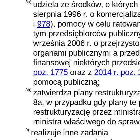
8a)
udziela ze środków, o który
sierpnia 1996 r. o komercjaliza
i
978
)
, pomocy w celu ratowani
tym przedsiębiorców publicz
września 2006 r. o przejrzys
organami publicznymi a przeds
finansowej niektórych przeds
poz. 1775
oraz z
2014 r. poz.
pomocą publiczną;
8b)
zatwierdza plany restrukturyz
8a, w przypadku gdy plany te
restrukturyzację przez minis
ministra właściwego do spra
9)
realizuje inne zadania