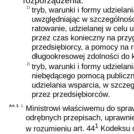
rozporządzenia:
1)
tryb, warunki i formy udzielan
uwzględniając w szczególnoś
ratowanie, udzielanej w celu 
przez czas konieczny na przyg
przedsiębiorcy, a pomocy na r
długookresowej zdolności do 
2)
tryb, warunki i formy udzielan
niebędącego pomocą publiczn
udzielania wsparcia, w szcze
przez przedsiębiorców.
Art. 3.
1.
Ministrowi właściwemu do spra
odrębnych przepisach, uprawn
1
w rozumieniu
art. 44
Kodeksu 