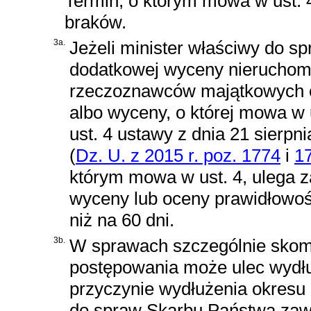
Termin, o którym mowa w ust. 4
braków.
3a.
Jeżeli minister właściwy do s
dodatkowej wyceny nieruchomo
rzeczoznawców majątkowych o
albo wyceny, o której mowa w ust
ust. 4 ustawy z dnia 21 sierp
(
Dz. U. z 2015 r. poz. 1774
i
1
którym mowa w ust. 4, ulega 
wyceny lub oceny prawidłowośc
niż na 60 dni.
3b.
W sprawach szczególnie skom
postępowania może ulec wydłuż
przyczynie wydłużenia okresu
do spraw Skarbu Państwa zaw