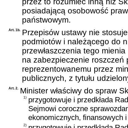
przez to rozumieć inną niż S
posiadającą osobowość prawną
państwowym.
Art. 1b.
Przepisów ustawy nie stosuje 
podmiotów i należącego do ni
przewłaszczenia tego mienia 
na zabezpieczenie roszczeń 
reprezentowanemu przez mini
publicznych, z tytułu udzielo
Art. 2.
Minister właściwy do spraw S
1)
przygotowuje i przedkłada Radz
Sejmowi coroczne sprawozdani
ekonomicznych, finansowych i 
2)
przygotowuje i przedkłada Rad