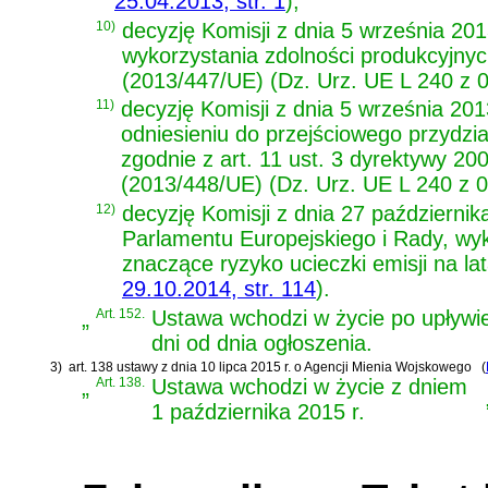
25.04.2013, str. 1
)
;
10)
decyzję Komisji z dnia 5 września 20
wykorzystania zdolności produkcyjnych
(2013/447/UE) (Dz. Urz. UE L 240 z 07
11)
decyzję Komisji z dnia 5 września 2
odniesieniu do przejściowego przydzi
zgodnie z art. 11 ust. 3 dyrektywy 2
(2013/448/UE) (Dz. Urz. UE L 240 z 07
12)
decyzję Komisji z dnia 27 październi
Parlamentu Europejskiego i Rady, wy
znaczące ryzyko ucieczki emisji na l
29.10.2014, str. 114
)
.
„
Art. 152.
Ustawa wchodzi w życie po upływi
dni od dnia ogłoszenia.
3)
art. 138 ustawy z dnia 10 lipca 2015 r. o Agencji Mienia Wojskowego
(
„
Art. 138.
Ustawa wchodzi w życie z dniem
1 października 2015 r.