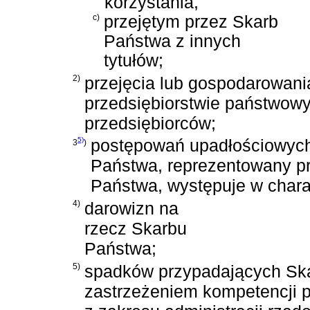
korzystania,
c)
przejętym przez Skarb
Państwa z innych
tytułów;
2)
przejęcia lub gospodarowan
przedsiębiorstwie państwowy
przedsiębiorców;
5)
postępowań upadłościowych 
3
)
Państwa, reprezentowany pr
Państwa, występuje w charak
4)
darowizn na
rzecz Skarbu
Państwa;
5)
spadków przypadających Ska
zastrzeżeniem kompetencji 