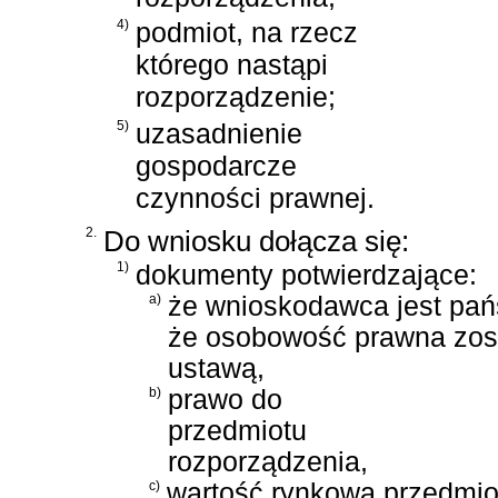
4)
podmiot, na rzecz
którego nastąpi
rozporządzenie;
5)
uzasadnienie
gospodarcze
czynności prawnej.
2.
Do wniosku dołącza się:
1)
dokumenty potwierdzające:
a)
że wnioskodawca jest pa
że osobowość prawna zos
ustawą,
b)
prawo do
przedmiotu
rozporządzenia,
c)
wartość rynkową przedmiot