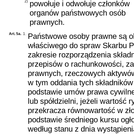
2)
powołuje i odwołuje członków
organów państwowych osób
prawnych.
Art. 5a.
1.
Państwowe osoby prawne są ob
właściwego do spraw Skarbu P
zakresie rozporządzenia skład
przepisów o rachunkowości, zal
prawnych, rzeczowych aktywów 
w tym oddania tych składników
podstawie umów
prawa cywiln
lub spółdzielni, jeżeli wartoś
przekracza równowartość w zło
podstawie średniego kursu og
według stanu z dnia wystąpieni