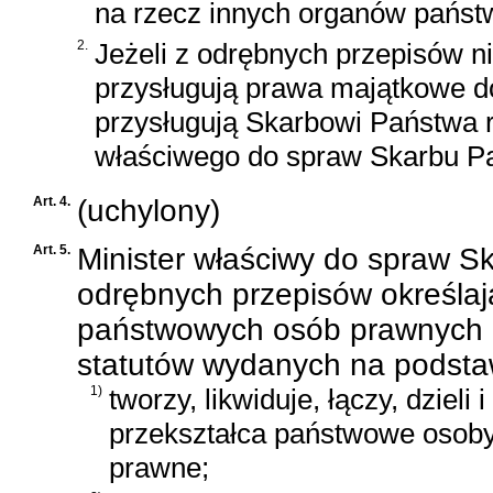
na rzecz innych organów pańs
2.
Jeżeli z odrębnych przepisów n
przysługują prawa majątkowe d
przysługują Skarbowi Państwa 
właściwego do spraw Skarbu P
Art. 4.
(uchylony)
Art. 5.
Minister właściwy do spraw S
odrębnych przepisów określają
państwowych osób prawnych o
statutów wydanych na podstaw
1)
tworzy, likwiduje, łączy, dzieli i
przekształca państwowe osob
prawne;