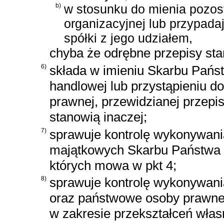
b)
w stosunku do mienia pozost
organizacyjnej lub przypada
spółki z jego udziałem,
chyba że odrębne przepisy sta
6)
składa w imieniu Skarbu Państ
handlowej lub przystąpieniu do
prawnej, przewidzianej przepi
stanowią inaczej;
7)
sprawuje kontrolę wykonywani
majątkowych Skarbu Państwa p
których mowa w pkt 4;
8)
sprawuje kontrolę wykonywania
oraz państwowe osoby prawne
w zakresie przekształceń wła