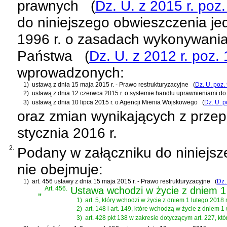
prawnych
(
Dz. U. z 2015 r. poz
do niniejszego obwieszczenia jed
1996 r. o zasadach wykonywania
Państwa
(
Dz. U. z 2012 r. poz.
wprowadzonych:
1)
ustawą z dnia 15 maja 2015 r. - Prawo restrukturyzacyjne
(
Dz. U. poz.
2)
ustawą z dnia 12 czerwca 2015 r. o systemie handlu uprawnieniami do
3)
ustawą z dnia 10 lipca 2015 r. o Agencji Mienia Wojskowego
(
Dz. U. p
oraz zmian wynikających z prze
stycznia 2016 r.
2.
Podany w załączniku do niniejsz
nie obejmuje:
1)
art. 456 ustawy z dnia 15 maja 2015 r. - Prawo restrukturyzacyjne
(
Dz.
„
Art. 456.
Ustawa wchodzi w życie z dniem 1 
1)
art. 5, który wchodzi w życie z dniem 1 lutego 2018 r
2)
art. 148 i art. 149, które wchodzą w życie z dniem 1
3)
art. 428 pkt 138 w zakresie dotyczącym art. 227, kt