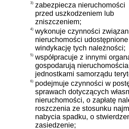
3)
zabezpiecza nieruchomości
przed uszkodzeniem lub
zniszczeniem;
4)
wykonuje czynności związane
nieruchomości udostępnione 
windykację tych należności;
5)
współpracuje z innymi organ
gospodarują nieruchomościa
jednostkami samorządu teryt
6)
podejmuje czynności w post
sprawach dotyczących własn
nieruchomości, o zapłatę nal
roszczenia ze stosunku najm
nabycia spadku, o stwierdze
zasiedzenie;