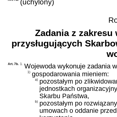
(uchylony)
Roz
Zadania z zakresu
przysługujących Skarbo
w
Art. 7b.
1.
Wojewoda wykonuje zadania w 
1)
gospodarowania mieniem:
a)
pozostałym po zlikwidow
jednostkach organizacyjny
Skarbu Państwa,
b)
pozostałym po rozwiązan
umowach o oddanie przeds