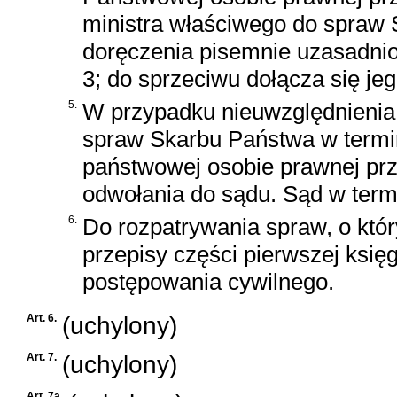
ministra właściwego do spraw 
doręczenia pisemnie uzasadnio
3; do sprzeciwu dołącza się je
5.
W przypadku nieuwzględnienia 
spraw Skarbu Państwa w termin
państwowej osobie prawnej prz
odwołania do sądu. Sąd w term
6.
Do rozpatrywania spraw, o któr
przepisy
części pierwszej księgi
postępowania cywilnego
.
Art. 6.
(uchylony)
Art. 7.
(uchylony)
Art. 7a.