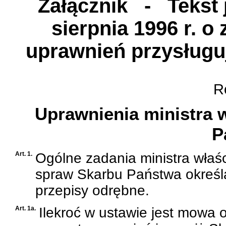
Załącznik
- Tekst j
sierpnia 1996 r. 
uprawnień przysług
Ro
Uprawnienia ministra 
P
Art. 1.
Ogólne zadania ministra właś
spraw Skarbu Państwa określ
przepisy odrębne.
Art. 1a.
Ilekroć w ustawie jest mowa 