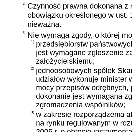
2.
Czynność prawna dokonana z 
obowiązku określonego w ust. 1
nieważna.
3.
Nie wymaga zgody, o której mo
1)
przedsiębiorstw państwowych
jest wymagane zgłoszenie za
założycielskiemu;
2)
jednoosobowych spółek Skarb
udziałów wykonuje minister 
mocy przepisów odrębnych, p
dokonanie jest wymagana z
zgromadzenia wspólników;
3)
w zakresie rozporządzenia a
na rynku regulowanym w roz
2005 r. o obrocie instrumen