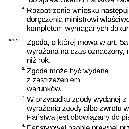
4.
Rozpatrzenie wniosku następuj
doręczenia ministrowi właści
kompletem wymaganych doku
Art. 5c.
1.
Zgoda, o której mowa w art. 5a u
wyrażana na czas oznaczony, n
niż rok.
2.
Zgoda może być wydana
z zastrzeżeniem
warunków.
3.
W przypadku zgody wydanej z
wyrażenia zgody albo zwrotu w
Państwa jest obowiązany do pi
4.
Państwowej osobie prawnej prz