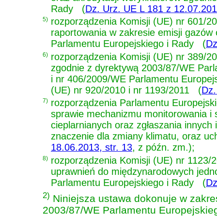
Rady
(
Dz. Urz. UE L 181 z 12.07.2012
5)
rozporządzenia Komisji (UE) nr 601/20
raportowania w zakresie emisji gazów
Parlamentu Europejskiego i Rady
(
Dz
6)
rozporządzenia Komisji (UE) nr 389/201
zgodnie z dyrektywą 2003/87/WE Parl
i nr 406/2009/WE Parlamentu Europejs
(UE) nr 920/2010 i nr 1193/2011
(
Dz.
7)
rozporządzenia Parlamentu Europejski
sprawie mechanizmu monitorowania i 
cieplarnianych oraz zgłaszania innych
znaczenie dla zmiany klimatu, oraz u
18.06.2013, str. 13
, z późn. zm.)
;
8)
rozporządzenia Komisji (UE) nr 1123/20
uprawnień do międzynarodowych jedno
Parlamentu Europejskiego i Rady
(
Dz
2)
Niniejsza ustawa dokonuje w zakres
2003/87/WE Parlamentu Europejskiego