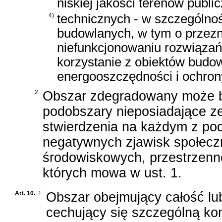
niskiej jakości terenów publi
4)
technicznych - w szczególnoś
budowlanych, w tym o przez
niefunkcjonowaniu rozwiązań
korzystanie z obiektów budo
energooszczędności i ochron
2.
Obszar zdegradowany może b
podobszary nieposiadające z
stwierdzenia na każdym z po
negatywnych zjawisk społecz
środowiskowych, przestrzenno
których mowa w ust. 1.
Art. 10.
1.
Obszar obejmujący całość l
cechujący się szczególną ko