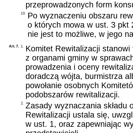
przeprowadzonych form konsul
10.
Po wyznaczeniu obszaru rewit
o których mowa w ust. 3 pkt 2
nie jest to możliwe, w jego n
Art. 7.
1.
Komitet Rewitalizacji stanowi
z organami gminy w sprawach
prowadzenia i oceny rewitaliz
doradczą wójta, burmistrza a
powołanie osobnych Komitetó
podobszarów rewitalizacji.
2.
Zasady wyznaczania składu o
Rewitalizacji ustala się, uwz
w ust. 1, oraz zapewniając wy