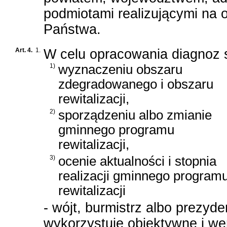
podmiotami realizującymi na o
Państwa.
Art. 4.
1.
W celu opracowania diagnoz 
1)
wyznaczeniu obszaru
zdegradowanego i obszaru
rewitalizacji,
2)
sporządzeniu albo zmianie
gminnego programu
rewitalizacji,
3)
ocenie aktualności i stopnia
realizacji gminnego program
rewitalizacji
- wójt, burmistrz albo prezyd
wykorzystuje obiektywne i we