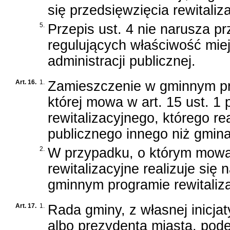
się przedsięwzięcia rewitali
5.
Przepis ust. 4 nie narusza p
regulujących właściwość mi
administracji publicznej.
Art. 16.
1.
Zamieszczenie w gminnym prog
której mowa w art. 15 ust. 1 p
rewitalizacyjnego, którego r
publicznego innego niż gmin
2.
W przypadku, o którym mowa 
rewitalizacyjne realizuje si
gminnym programie rewitaliza
Art. 17.
1.
Rada gminy, z własnej inicja
albo prezydenta miasta, pode