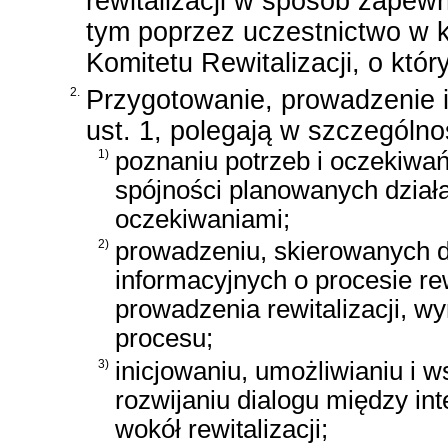
rewitalizacji w sposób zapewn
tym poprzez uczestnictwo w 
Komitetu Rewitalizacji, o któ
2.
Przygotowanie, prowadzenie i
ust. 1, polegają w szczególno
1)
poznaniu potrzeb i oczekiwań
spójności planowanych działa
oczekiwaniami;
2)
prowadzeniu, skierowanych do
informacyjnych o procesie rew
prowadzenia rewitalizacji, w
procesu;
3)
inicjowaniu, umożliwianiu i w
rozwijaniu dialogu między int
wokół rewitalizacji;