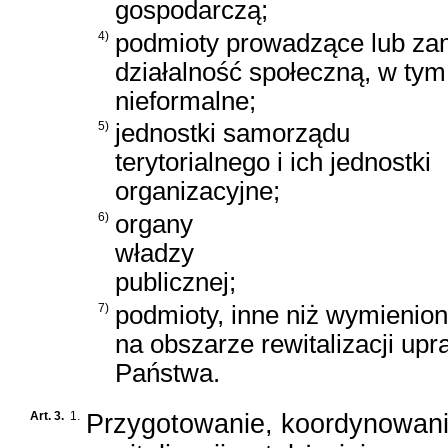
gospodarczą;
4)
podmioty prowadzące lub za
działalność społeczną, w tym
nieformalne;
5)
jednostki samorządu
terytorialnego i ich jednostki
organizacyjne;
6)
organy
władzy
publicznej;
7)
podmioty, inne niż wymienione
na obszarze rewitalizacji up
Państwa.
Art. 3.
1.
Przygotowanie, koordynowani