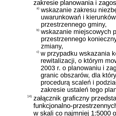
zakresie planowania i zago
a)
wskazanie zakresu niezb
uwarunkowań i kierunkó
przestrzennego gminy,
b)
wskazanie miejscowych 
przestrzennego konieczn
zmiany,
c)
w przypadku wskazania k
rewitalizacji, o którym m
2003 r. o planowaniu i z
granic obszarów, dla któr
procedurą scaleń i podzi
zakresie ustaleń tego pla
14)
załącznik graficzny przeds
funkcjonalno-przestrzennyc
w skali co najmniej 1:5000