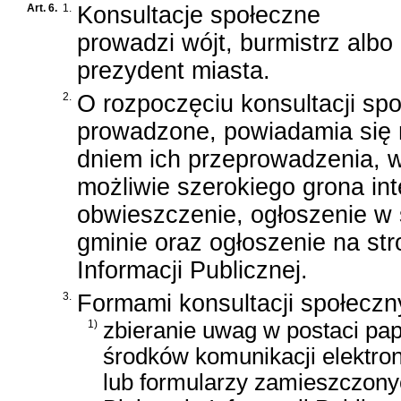
Art. 6.
1.
Konsultacje społeczne
prowadzi wójt, burmistrz albo
prezydent miasta.
2.
O rozpoczęciu konsultacji sp
prowadzone, powiadamia się ni
dniem ich przeprowadzenia, w
możliwie szerokiego grona int
obwieszczenie, ogłoszenie w
gminie oraz ogłoszenie na st
Informacji Publicznej.
3.
Formami konsultacji społeczn
1)
zbieranie uwag w postaci pap
środków komunikacji elektron
lub formularzy zamieszczony