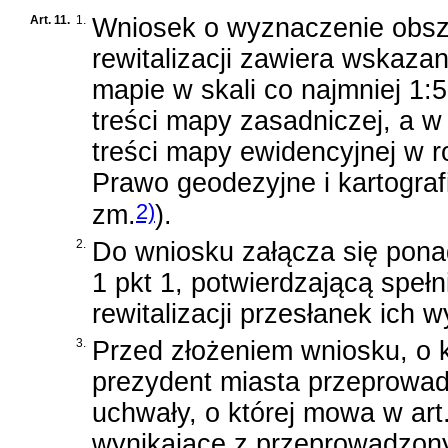
Art. 11.
1.
Wniosek o wyznaczenie obsz
rewitalizacji zawiera wskaza
mapie w skali co najmniej 1
treści mapy zasadniczej, a w
treści mapy ewidencyjnej w 
Prawo geodezyjne i kartograf
2)
zm.
)
.
2.
Do wniosku załącza się ponad
1 pkt 1, potwierdzającą speł
rewitalizacji przesłanek ich 
3.
Przed złożeniem wniosku, o k
prezydent miasta przeprowad
uchwały, o której mowa w ar
wynikające z przeprowadzony