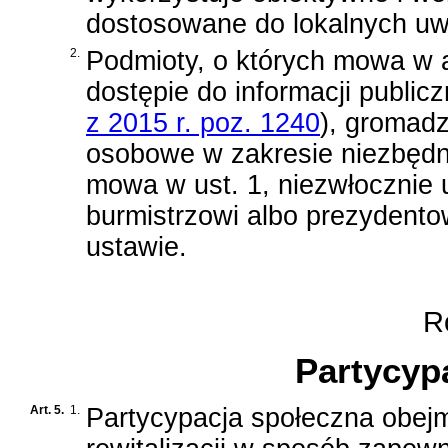
dostosowane do lokalnych u
2.
Podmioty, o których mowa w
dostępie do informacji publicz
z 2015 r. poz. 1240
)
, gromadz
osobowe w zakresie niezbędn
mowa w ust. 1, niezwłocznie 
burmistrzowi albo prezydento
ustawie.
Ro
Partycyp
Art. 5.
1.
Partycypacja społeczna obej