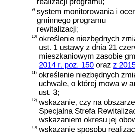
realizacji programu;
9)
system monitorowania i oce
gminnego programu
rewitalizacji;
10)
określenie niezbędnych zm
ust. 1 ustawy z dnia 21 cze
mieszkaniowym zasobie gmi
2014 r. poz. 150
oraz
z 2015
11)
określenie niezbędnych zmi
uchwale, o której mowa w ar
ust. 3;
12)
wskazanie, czy na obszarze
Specjalna Strefa Rewitalizac
wskazaniem okresu jej obo
13)
wskazanie sposobu realizac