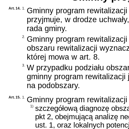
Art. 14.
1.
Gminny program rewitalizacji
przyjmuje, w drodze uchwały
rada gminy.
2.
Gminny program rewitalizacji
obszaru rewitalizacji wyzna
której mowa w art. 8.
3.
W przypadku podziału obszaru
gminny program rewitalizacj
na podobszary.
Art. 15.
1.
Gminny program rewitalizacji
1)
szczegółową diagnozę obszaru
pkt 2, obejmującą analizę n
ust. 1, oraz lokalnych poten