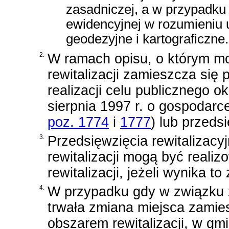
zasadniczej, a w przypadku 
ewidencyjnej w rozumieniu
geodezyjne i kartograficzne
.
2.
W ramach opisu, o którym mo
rewitalizacji zamieszcza się 
realizacji celu publicznego 
sierpnia 1997 r. o gospodar
poz. 1774
i
1777
)
lub przedsi
3.
Przedsięwzięcia rewitalizac
rewitalizacji mogą być real
rewitalizacji, jeżeli wynika to 
4.
W przypadku gdy w związku z
trwała zmiana miejsca zamie
obszarem rewitalizacji, w gm