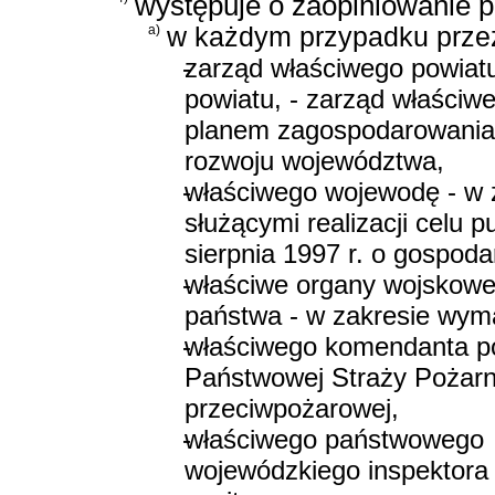
występuje o zaopiniowanie p
a)
w każdym przypadku prze
-
zarząd właściwego powiatu
powiatu, - zarząd właściw
planem zagospodarowania 
rozwoju województwa,
-
właściwego wojewodę - w 
służącymi realizacji celu 
sierpnia 1997 r. o gospod
-
właściwe organy wojskowe
państwa - w zakresie wym
-
właściwego komendanta po
Państwowej Straży Pożarne
przeciwpożarowej,
-
właściwego państwowego
wojewódzkiego inspektora