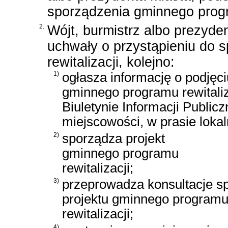
sporządzenia gminnego progra
2.
Wójt, burmistrz albo prezyde
uchwały o przystąpieniu do 
rewitalizacji, kolejno:
1)
ogłasza informację o podjęc
gminnego programu rewitaliz
Biuletynie Informacji Public
miejscowości, w prasie loka
2)
sporządza projekt
gminnego programu
rewitalizacji;
3)
przeprowadza konsultacje s
projektu gminnego program
rewitalizacji;
4)