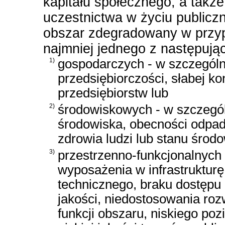
kapitału społecznego, a takż
uczestnictwa w życiu publicz
obszar zdegradowany w przy
najmniej jednego z następują
1)
gospodarczych - w szczególn
przedsiębiorczości, słabej ko
przedsiębiorstw lub
2)
środowiskowych - w szczegól
środowiska, obecności odpad
zdrowia ludzi lub stanu środo
3)
przestrzenno-funkcjonalnych
wyposażenia w infrastrukturę 
technicznego, braku dostępu 
jakości, niedostosowania roz
funkcji obszaru, niskiego po