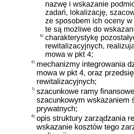
nazwę i wskazanie podmiot
zadań, lokalizację, szaco
ze sposobem ich oceny w od
te są możliwe do wskazan
b)
charakterystykę pozostał
rewitalizacyjnych, realizuj
mowa w pkt 4;
6)
mechanizmy integrowania dzi
mowa w pkt 4, oraz przedsi
rewitalizacyjnych;
7)
szacunkowe ramy finansowe 
szacunkowym wskazaniem śro
prywatnych;
8)
opis struktury zarządzania r
wskazanie kosztów tego z