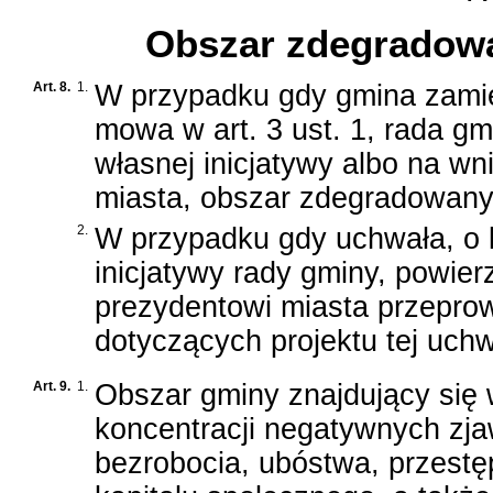
Obszar zdegradowan
Art. 8.
1.
W przypadku gdy gmina zamie
mowa w art. 3 ust. 1, rada g
własnej inicjatywy albo na wn
miasta, obszar zdegradowany i
2.
W przypadku gdy uchwała, o k
inicjatywy rady gminy, powier
prezydentowi miasta przeprow
dotyczących projektu tej uchw
Art. 9.
1.
Obszar gminy znajdujący się
koncentracji negatywnych zja
bezrobocia, ubóstwa, przestę