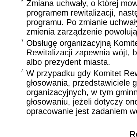
6.
Zmiana uchwały, o której mo
programem rewitalizacji, nas
programu. Po zmianie uchwały
zmienia zarządzenie powołując
7.
Obsługę organizacyjną Komit
Rewitalizacji zapewnia wójt, 
albo prezydent miasta.
8.
W przypadku gdy Komitet Rewi
głosowania, przedstawiciele 
organizacyjnych, w tym gminn
głosowaniu, jeżeli dotyczy o
opracowanie jest zadaniem wó
Ro