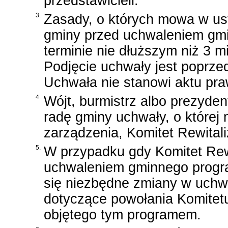
przedstawicieli.
3.
Zasady, o których mowa w ust
gminy przed uchwaleniem gmin
terminie nie dłuższym niż 3 m
Podjęcie uchwały jest poprze
Uchwała nie stanowi aktu pr
4.
Wójt, burmistrz albo prezyden
radę gminy uchwały, o której
zarządzenia, Komitet Rewitaliz
5.
W przypadku gdy Komitet Rewi
uchwaleniem gminnego program
się niezbędne zmiany w uchwa
dotyczące powołania Komitetu 
objętego tym programem.