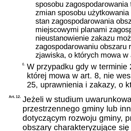
sposobu zagospodarowania t
zmian sposobu użytkowania o
stan zagospodarowania obszar
miejscowymi planami zagosp
nieustanowienie zakazu moż
zagospodarowaniu obszaru re
zjawiska, o których mowa w ar
6.
W przypadku gdy w terminie 2
której mowa w art. 8, nie wes
25, uprawnienia i zakazy, o 
Art. 12.
Jeżeli w studium uwarunkow
przestrzennego gminy lub in
dotyczącym rozwoju gminy, p
obszary charakteryzujące si