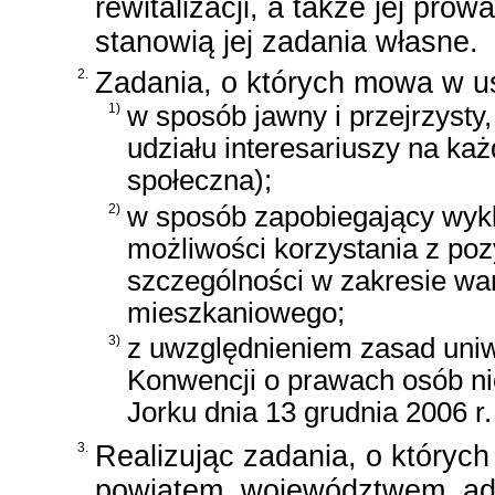
rewitalizacji, a także jej pro
stanowią jej zadania własne.
2.
Zadania, o których mowa w ust
1)
w sposób jawny i przejrzyst
udziału interesariuszy na ka
społeczna);
2)
w sposób zapobiegający wykl
możliwości korzystania z poz
szczególności w zakresie wa
mieszkaniowego;
3)
z uwzględnieniem zasad uni
Konwencji o prawach osób n
Jorku dnia 13 grudnia 2006 r.
3.
Realizując zadania, o któryc
powiatem, województwem, adm