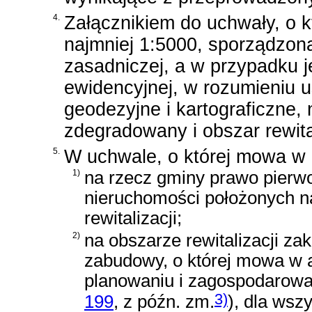
4.
Załącznikiem do uchwały, o k
najmniej 1:5000, sporządzon
zasadniczej, a w przypadku j
ewidencyjnej, w rozumieniu
u
geodezyjne i kartograficzne
,
zdegradowany i obszar rewital
5.
W uchwale, o której mowa w 
1)
na rzecz gminy prawo pierw
nieruchomości położonych n
rewitalizacji;
2)
na obszarze rewitalizacji z
zabudowy, o której mowa w
planowaniu i zagospodarowa
3)
199
, z późn. zm.
)
, dla wsz