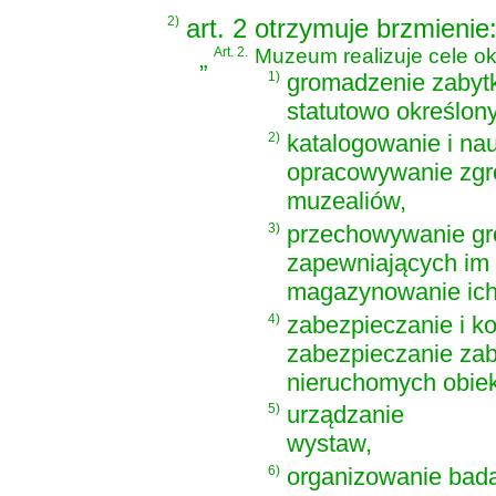
2)
art. 2 otrzymuje brzmienie
„
Art. 2.
Muzeum realizuje cele ok
1)
gromadzenie zabyt
statutowo określon
2)
katalogowanie i n
opracowywanie zg
muzealiów,
3)
przechowywanie gr
zapewniających im 
magazynowanie ich
4)
zabezpieczanie i k
zabezpieczanie zab
nieruchomych obiekt
5)
urządzanie
wystaw,
6)
organizowanie bada