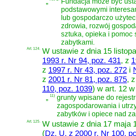
„
Fundacja może być usta
podstawowymi interesam
lub gospodarczo użytecz
zdrowia, rozwój gospodar
sztuka, opieka i pomoc
zabytkami.
Art. 124.
W
ustawie z dnia 15 listop
1993 r. Nr 94, poz. 431
, z
1
z
1997 r. Nr 43, poz. 272
i
z
2001 r. Nr 81, poz. 875
, 
110, poz. 1039
)
w art. 12 w
„
11)
grunty wpisane do rejest
zagospodarowania i utrz
zabytków i opiece nad za
Art. 125.
W
ustawie z dnia 17 maja 1
(
Dz. U. z 2000 r. Nr 100, p