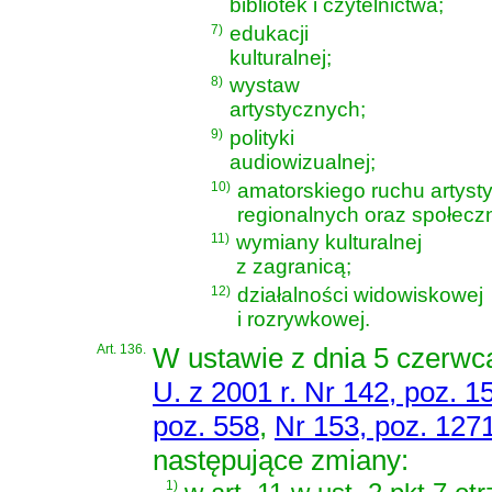
bibliotek i czytelnictwa;
7)
edukacji
kulturalnej;
8)
wystaw
artystycznych;
9)
polityki
audiowizualnej;
10)
amatorskiego ruchu artysty
regionalnych oraz społeczn
11)
wymiany kulturalnej
z zagranicą;
12)
działalności widowiskowej
i rozrywkowej.
Art. 136.
W
ustawie z dnia 5 czerw
U. z 2001 r. Nr 142, poz. 1
poz. 558
,
Nr 153, poz. 127
następujące zmiany:
1)