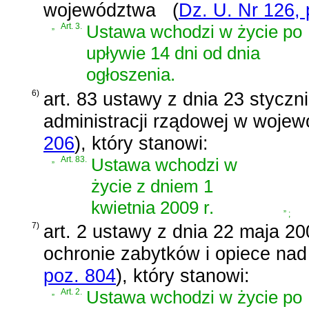
województwa
(
Dz. U. Nr 126, 
„
Art. 3.
Ustawa wchodzi w życie po
upływie 14 dni od dnia
ogłoszenia.
6)
art. 83 ustawy z dnia 23 styczn
administracji rządowej w wojew
206
)
, który stanowi:
„
Art. 83.
Ustawa wchodzi w
życie z dniem 1
kwietnia 2009 r.
”
;
7)
art. 2 ustawy z dnia 22 maja 20
ochronie zabytków i opiece nad
poz. 804
)
, który stanowi:
„
Art. 2.
Ustawa wchodzi w życie po