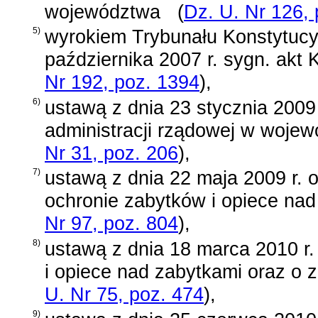
województwa
(
Dz. U. Nr 126, 
5)
wyrokiem Trybunału Konstytucy
października 2007 r. sygn. akt 
Nr 192, poz. 1394
)
,
6)
ustawą z dnia 23 stycznia 2009 
administracji rządowej w wojew
Nr 31, poz. 206
)
,
7)
ustawą z dnia 22 maja 2009 r. 
ochronie zabytków i opiece nad
Nr 97, poz. 804
)
,
8)
ustawą z dnia 18 marca 2010 r.
i opiece nad zabytkami oraz o 
U. Nr 75, poz. 474
)
,
9)