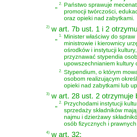
„
2.
Państwo sprawuje mecenat n
promocji twórczości, edukacji
oraz opieki nad zabytkami.
2)
w art. 7b ust. 1 i 2 otrzym
„
1.
Minister właściwy do spraw 
ministrowie i kierownicy ur
ośrodków i instytucji kultur
przyznawać stypendia osob
upowszechnianiem kultury 
2.
Stypendium, o którym mowa
osobom realizującym określ
opieki nad zabytkami lub u
3)
w art. 28 ust. 2 otrzymuje
„
2.
Przychodami instytucji kult
sprzedaży składników mają
najmu i dzierżawy składnik
osób fizycznych i prawnych 
4)
w art. 32: