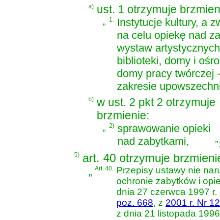
a)
ust. 1 otrzymuje brzmien
„
1.
Instytucje kultury, a
na celu opiekę nad za
wystaw artystycznych,
biblioteki, domy i ośro
domy pracy twórczej 
zakresie upowszechnia
b)
w ust. 2 pkt 2 otrzymuje
brzmienie:
„
2)
sprawowanie opieki
nad zabytkami,
”
5)
art. 40 otrzymuje brzmieni
„
Art. 40.
Przepisy ustawy nie na
ochronie zabytków i opi
dnia 27 czerwca 1997 r. 
poz. 668
, z
2001 r. Nr 1
z dnia 21 listopada 199