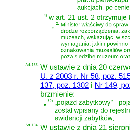
aukcjach, po cenie
4)
w art. 21 ust. 2 otrzymuje
„
2.
Minister właściwy do spraw 
drodze rozporządzenia, za
muzeach, wskazując, w szcz
wymagania, jakim powinno 
oznakowania muzealiów ora
poza siedzibę muzeum oraz
Art. 133.
W
ustawie z dnia 20 czerw
U. z 2003 r. Nr 58, poz. 51
137, poz. 1302
i
Nr 149, po
brzmienie:
„
39)
„pojazd zabytkowy” - poj
został wpisany do rejest
ewidencji zabytków;
Art. 134.
W
ustawie z dnia 21 sierp