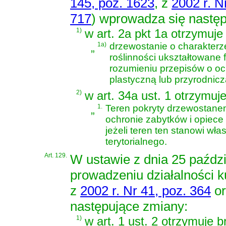
145, poz. 1623
, z
2002 r. N
717
)
wprowadza się następ
1)
w art. 2a pkt 1a otrzymuje
„
1a)
drzewostanie o charakterze
roślinności ukształtowane 
rozumieniu przepisów o oc
plastyczną lub przyrodnicz
2)
w art. 34a ust. 1 otrzymuj
„
1.
Teren pokryty drzewostane
ochronie zabytków i opiec
jeżeli teren ten stanowi w
terytorialnego.
Art. 129.
W
ustawie z dnia 25 paździ
prowadzeniu działalności ku
z
2002 r. Nr 41, poz. 364
or
następujące zmiany:
1)
w art. 1 ust. 2 otrzymuje b