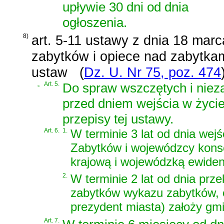
upływie 30 dni od dnia
ogłoszenia.
8)
art. 5-11 ustawy z dnia 18 marc
zabytków i opiece nad zabytkam
ustaw
(
Dz. U. Nr 75, poz. 474
„
Art. 5.
Do spraw wszczętych i niez
przed dniem wejścia w życie 
przepisy tej ustawy.
Art. 6.
1.
W terminie 3 lat od dnia wej
Zabytków i wojewódzcy kons
krajową i wojewódzką ewiden
2.
W terminie 2 lat od dnia pr
zabytków wykazu zabytków, o
prezydent miasta) założy gm
Art. 7.