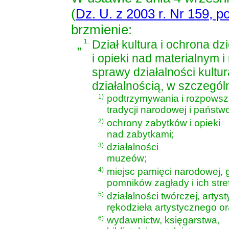
(
Dz. U. z 2003 r. Nr 159, p
brzmienie:
„
1.
Dział kultura i ochrona 
i opieki nad materialnym
sprawy działalności kult
działalnością, w szczegól
1)
podtrzymywania i rozpowsz
tradycji narodowej i państw
2)
ochrony zabytków i opieki
nad zabytkami;
3)
działalności
muzeów;
4)
miejsc pamięci narodowej, 
pomników zagłady i ich stre
5)
działalności twórczej, artyst
rękodzieła artystycznego or
6)
wydawnictw, księgarstwa,