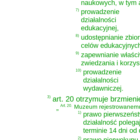
naukowych, w tym 
7)
prowadzenie
działalności
edukacyjnej,
8)
udostępnianie zbio
celów edukacyjnyc
9)
zapewnianie właśc
zwiedzania i korzys
10)
prowadzenie
działalności
wydawniczej.
3)
art. 20 otrzymuje brzmieni
„
Art. 20.
Muzeum rejestrowanemu 
1)
prawo pierwszeńs
działalność poleg
terminie 14 dni o
2)
prawo pierwokupu 