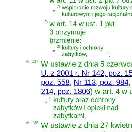
w art. 11 w ust. 2 pkt 7 ot
„
7)
wspieranie rozwoju kultury
kulturowym i jego racjonal
2)
w art. 14 w ust. 1 pkt
3 otrzymuje
brzmienie:
„
3)
kultury i ochrony
”
.
zabytków,
Art. 137.
W
ustawie z dnia 5 czerw
U. z 2001 r. Nr 142, poz. 1
poz. 558
,
Nr 113, poz. 984
214, poz. 1806
)
w art. 4 w 
„
7)
kultury oraz ochrony
zabytków i opieki nad
zabytkami,
Art. 138.
W
ustawie z dnia 27 kwiet