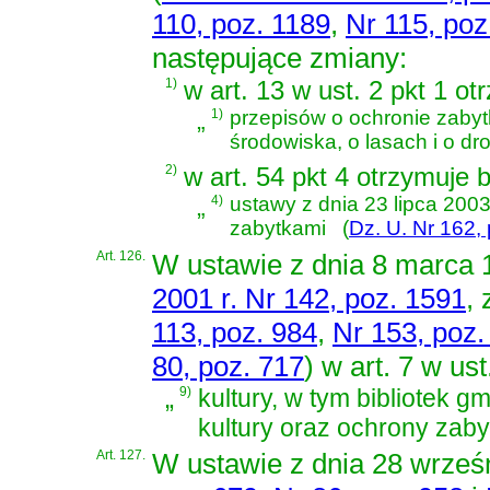
110, poz. 1189
,
Nr 115, poz
następujące zmiany:
1)
w art. 13 w ust. 2 pkt 1 o
„
1)
przepisów o ochronie zabyt
środowiska, o lasach i o dr
2)
w art. 54 pkt 4 otrzymuje 
„
4)
ustawy z dnia 23 lipca 2003
zabytkami
(
Dz. U. Nr 162,
Art. 126.
W
ustawie z dnia 8 marca
2001 r. Nr 142, poz. 1591
,
113, poz. 984
,
Nr 153, poz.
80, poz. 717
)
w art. 7 w ust
„
9)
kultury, w tym bibliotek gm
kultury oraz ochrony zaby
Art. 127.
W
ustawie z dnia 28 wrześn