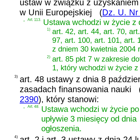
ustaw w związku z uzyskaniem 
w Unii Europejskiej
(
Dz. U. Nr
„
Art. 113.
Ustawa wchodzi w życie z d
1)
art. 42, art. 44, art. 70, art
97, art. 100, art. 101, art
z dniem 30 kwietnia 2004 r
2)
art. 85 pkt 7 w zakresie d
1, który wchodzi w życie z
3)
art. 48 ustawy z dnia 8 paździer
zasadach finansowania nauki
2390
)
, który stanowi:
„
Art. 48.
Ustawa wchodzi w życie po
upływie 3 miesięcy od dnia
ogłoszenia.
4)
art. 2 i art. 3 ustawy z dnia 24