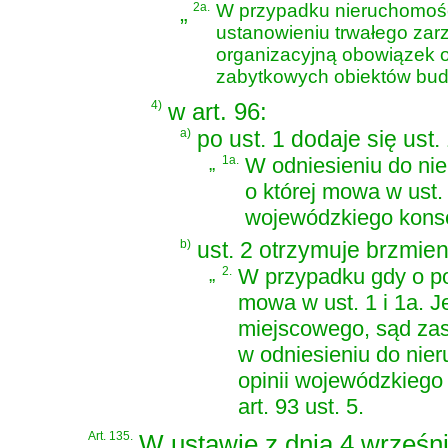
„
2a.
W przypadku nieruchomości
ustanowieniu trwałego zar
organizacyjną obowiązek 
zabytkowych obiektów budo
4)
w art. 96:
a)
po ust. 1 dodaje się ust.
„
1a.
W odniesieniu do nie
o której mowa w ust.
wojewódzkiego konse
b)
ust. 2 otrzymuje brzmien
„
2.
W przypadku gdy o pod
mowa w ust. 1 i 1a. Je
miejscowego, sąd zasi
w odniesieniu do nie
opinii wojewódzkiego 
art. 93 ust. 5.
Art. 135.
W
ustawie z dnia 4 wrześni