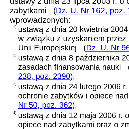
ustawy z dnia 23 lipca 2003 r. o
zabytkami
(
Dz. U. Nr 162, poz.
wprowadzonych:
1)
ustawą z dnia 20 kwietnia 2004 
w związku z uzyskaniem przez 
Unii Europejskiej
(
Dz. U. Nr 9
2)
ustawą z dnia 8 października 20
zasadach finansowania nauki
238, poz. 2390
)
,
3)
ustawą z dnia 24 lutego 2006 r.
ochronie zabytków i opiece nad
Nr 50, poz. 362
)
,
4)
ustawą z dnia 12 maja 2006 r. 
opiece nad zabytkami oraz o z