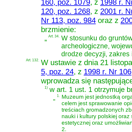
160, poz. 1079
, z
1998 r. N
120, poz. 1268
, z
2001 r. N
Nr 113, poz. 984
oraz z
200
brzmienie:
„
Art. 34.
W stosunku do gruntów,
archeologiczne, wojew
drodze decyzji, zakres 
Art. 132.
W
ustawie z dnia 21 listo
5, poz. 24
, z
1998 r. Nr 106
wprowadza się następując
1)
w art. 1 ust. 1 otrzymuje b
„
1.
Muzeum jest jednostką orga
celem jest sprawowanie opi
treściach gromadzonych zbi
nauki i kultury polskiej ora
estetycznej oraz umożliwian
2.