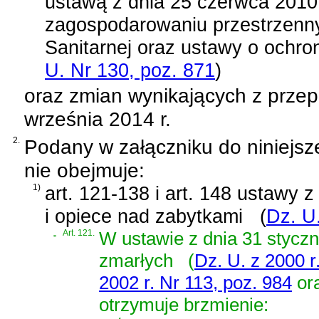
ustawą z dnia 25 czerwca 2010 
zagospodarowaniu przestrzenny
Sanitarnej oraz ustawy o ochro
U. Nr 130, poz. 871
)
oraz zmian wynikających z prze
września 2014 r.
2.
Podany w załączniku do niniejsz
nie obejmuje:
1)
art. 121-138 i art. 148 ustawy z
i opiece nad zabytkami
(
Dz. U
„
Art. 121.
W
ustawie z dnia 31 stycz
zmarłych
(
Dz. U. z 2000 r
2002 r. Nr 113, poz. 984
or
otrzymuje brzmienie: