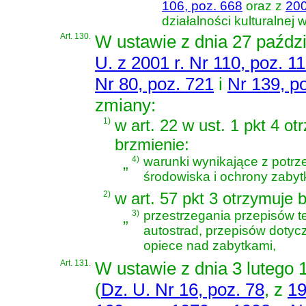
106, poz. 668
oraz z
200
działalności kulturalnej
Art. 130.
W
ustawie z dnia 27 paździ
U. z 2001 r. Nr 110, poz. 1
Nr 80, poz. 721
i
Nr 139, p
zmiany:
1)
w art. 22 w ust. 1 pkt 4 ot
brzmienie:
„
4)
warunki wynikające z potrz
środowiska i ochrony zabyt
2)
w art. 57 pkt 3 otrzymuje 
„
3)
przestrzegania przepisów 
autostrad, przepisów dotyc
opiece nad zabytkami,
Art. 131.
W
ustawie z dnia 3 lutego 
(
Dz. U. Nr 16, poz. 78
, z
19