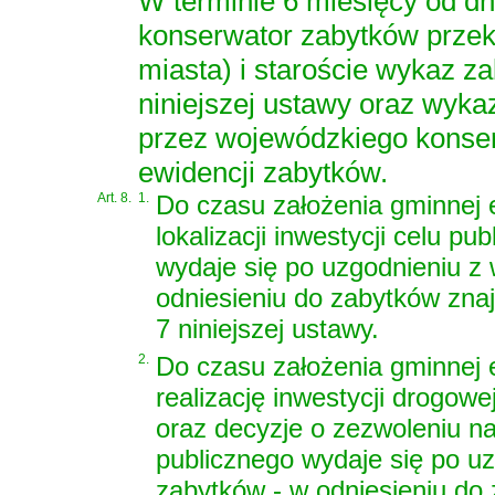
W terminie 6 miesięcy od dn
konserwator zabytków przek
miasta) i staroście wykaz zab
niniejszej ustawy oraz wy
przez wojewódzkiego konser
ewidencji zabytków.
Art. 8.
1.
Do czasu założenia gminnej e
lokalizacji inwestycji celu 
wydaje się po uzgodnieniu 
odniesieniu do zabytków zna
7 niniejszej ustawy.
2.
Do czasu założenia gminnej 
realizację inwestycji drogowej,
oraz decyzje o zezwoleniu na 
publicznego wydaje się po u
zabytków - w odniesieniu do