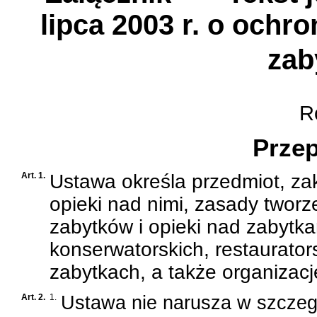
lipca 2003 r. o ochr
zab
Ro
Przep
Art. 1.
Ustawa określa przedmiot, za
opieki nad nimi, zasady twor
zabytków i opieki nad zabytk
konserwatorskich, restaurator
zabytkach, a także organizac
Art. 2.
1.
Ustawa nie narusza w szczeg