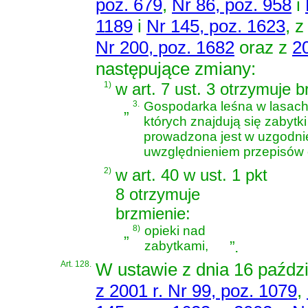
poz. 679
,
Nr 86, poz. 958
i
1189
i
Nr 145, poz. 1623
, 
Nr 200, poz. 1682
oraz z
20
następujące zmiany:
1)
w art. 7 ust. 3 otrzymuje b
„
3.
Gospodarka leśna w lasach 
których znajdują się zabytk
prowadzona jest w uzgodni
uwzględnieniem przepisów o
2)
w art. 40 w ust. 1 pkt
8 otrzymuje
brzmienie:
„
8)
opieki nad
”
.
zabytkami,
Art. 128.
W
ustawie z dnia 16 paździ
z 2001 r. Nr 99, poz. 1079
,