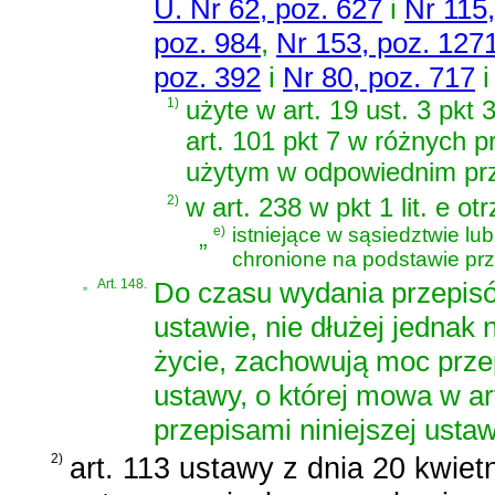
U. Nr 62, poz. 627
i
Nr 115
poz. 984
,
Nr 153, poz. 127
poz. 392
i
Nr 80, poz. 717
1)
użyte w art. 19 ust. 3 pkt 3, 
art. 101 pkt 7 w różnych p
użytym w odpowiednim prz
2)
w art. 238 w pkt 1 lit. e o
„
e)
istniejące w sąsiedztwie lu
chronione na podstawie prz
„
Art. 148.
Do czasu wydania przepis
ustawie, nie dłużej jednak 
życie, zachowują moc prz
ustawy, o której mowa w art
przepisami niniejszej ustaw
2)
art. 113 ustawy z dnia 20 kwietn