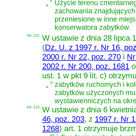
„
4.
Użycie terenu cmentarneg
zachowania znajdujących 
przeniesione w inne miej
konserwatora zabytków.
Art. 122.
W
ustawie z dnia 28 lipca 
(
Dz. U. z 1997 r. Nr 16, poz
2000 r. Nr 22, poz. 270
i
Nr
2002 r. Nr 200, poz. 1681
o
ust. 1 w pkt 9 lit. c) otrzym
„
c)
zabytków ruchomych i kole
zabytków użyczonych mu
wystawienniczych na okres 
Art. 123.
W
ustawie z dnia 6 kwietni
46, poz. 203
, z
1997 r. Nr 
1268
)
art. 1 otrzymuje brzm
Art. 1.