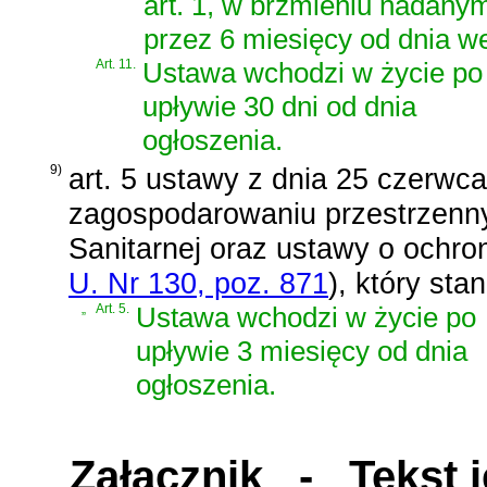
art. 1, w brzmieniu nadanym
przez 6 miesięcy od dnia we
Art. 11.
Ustawa wchodzi w życie po
upływie 30 dni od dnia
ogłoszenia.
9)
art. 5 ustawy z dnia 25 czerwca
zagospodarowaniu przestrzenny
Sanitarnej oraz ustawy o ochro
U. Nr 130, poz. 871
)
, który sta
„
Art. 5.
Ustawa wchodzi w życie po
upływie 3 miesięcy od dnia
ogłoszenia.
Załącznik
- Tekst je