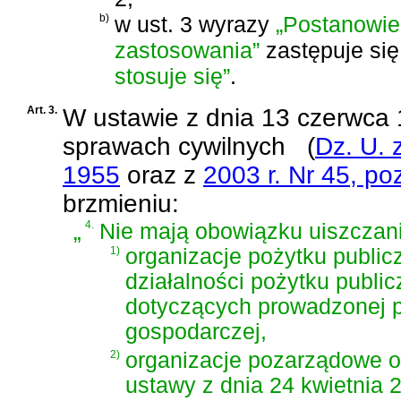
b)
w ust. 3 wyrazy
„Postanowie
zastosowania”
zastępuje si
stosuje się”
.
Art. 3.
W
ustawie z dnia 13 czerwca
sprawach cywilnych
(
Dz. U. 
1955
oraz z
2003 r. Nr 45, po
brzmieniu:
„
4.
Nie mają obowiązku uiszczani
1)
organizacje pożytku public
działalności pożytku public
dotyczących prowadzonej pr
gospodarczej,
2)
organizacje pozarządowe 
ustawy z dnia 24 kwietnia 2