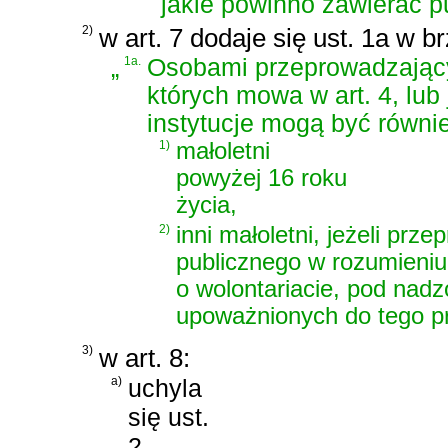
jakie powinno zawierać p
2)
w art. 7 dodaje się ust. 1a w b
„
1a.
Osobami przeprowadzającym
których mowa w art. 4, lub
instytucje mogą być równi
1)
małoletni
powyżej 16 roku
życia,
2)
inni małoletni, jeżeli prz
publicznego w rozumieniu 
o wolontariacie, pod nad
upoważnionych do tego pr
3)
w art. 8:
a)
uchyla
się ust.
2,