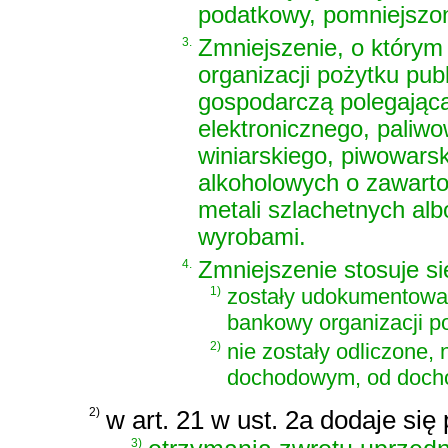
podatkowy, pomniejszone
3.
Zmniejszenie, o którym
organizacji pożytku pu
gospodarczą polegając
elektronicznego, paliw
winiarskiego, piwowars
alkoholowych o zawarto
metali szlachetnych alb
wyrobami.
4.
Zmniejszenie stosuje si
1)
zostały udokumentowa
bankowy organizacji p
2)
nie zostały odliczone,
dochodowym, od docho
2)
w art. 21 w ust. 2a dodaje się
3)