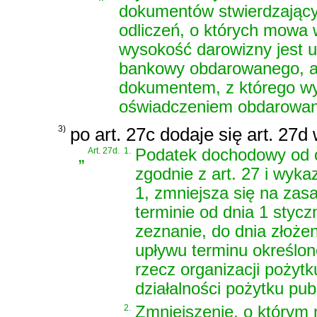
dokumentów stwierdzający
odliczeń, o których mowa w 
wysokość darowizny jest
bankowy obdarowanego, a w
dokumentem, z którego wyn
oświadczeniem obdarowaneg
3)
po art. 27c dodaje się art. 27d
„
Art. 27d.
1.
Podatek dochodowy od os
zgodnie z art. 27 i wyk
1, zmniejsza się na zasa
terminie od dnia 1 styc
zeznanie, do dnia złożen
upływu terminu określon
rzecz organizacji pożyt
działalności pożytku pub
2.
Zmniejszenie, o którym