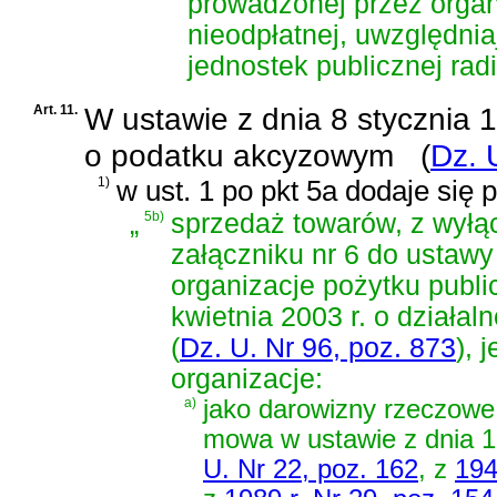
prowadzonej przez organ
nieodpłatnej, uwzględnia
jednostek publicznej radio
Art. 11.
W
ustawie z dnia 8 stycznia 
o podatku akcyzowym
(
Dz. 
1)
w ust. 1 po pkt 5a dodaje się p
„
5b)
sprzedaż towarów, z wył
załączniku nr 6 do ustaw
organizacje pożytku publ
kwietnia 2003 r. o działal
(
Dz. U. Nr 96, poz. 873
)
, 
organizacje:
a)
jako darowizny rzeczowe
mowa w
ustawie z dnia 
U. Nr 22, poz. 162
, z
194