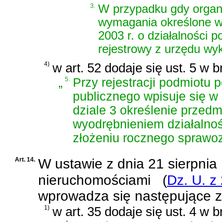
3.
W przypadku gdy organi
wymagania określone 
2003 r. o działalności p
rejestrowy z urzędu wykr
4)
w art. 52 dodaje się ust. 5 w 
„
5.
Przy rejestracji podmiotu 
publicznego wpisuje się w 
dziale 3 określenie przedmi
wyodrębnieniem działalnośc
złożeniu rocznego sprawoz
Art. 14.
W
ustawie z dnia 21 sierpnia
nieruchomościami
(
Dz. U. z
wprowadza się następujące 
1)
w art. 35 dodaje się ust. 4 w 