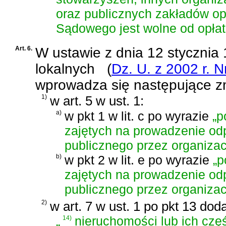
oraz publicznych zakładów op
Sądowego jest wolne od opła
Art. 6.
W
ustawie z dnia 12 stycznia 
lokalnych
(
Dz. U. z 2002 r. N
wprowadza się następujące z
1)
w art. 5 w ust. 1:
a)
w pkt 1 w lit. c po wyrazie
„p
zajętych na prowadzenie odp
publicznego przez organizac
b)
w pkt 2 w lit. e po wyrazie
„p
zajętych na prowadzenie odp
publicznego przez organizac
2)
w art. 7 w ust. 1 po pkt 13 dod
„
14)
nieruchomości lub ich czę