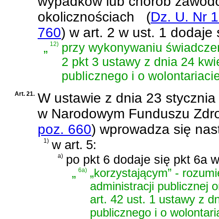
wypadków lub chorób zawodo
okolicznościach
(
Dz. U. Nr 
760
)
w art. 2 w ust. 1 dodaje 
„
12)
przy wykonywaniu świadczeń
2 pkt 3 ustawy z dnia 24 kwi
publicznego i o wolontariaci
Art. 21.
W
ustawie z dnia 23 styczni
w Narodowym Funduszu Zdr
poz. 660
)
wprowadza się nast
1)
w art. 5:
a)
po pkt 6 dodaje się pkt 6a 
„
6a)
„korzystającym” - rozumi
administracji publicznej
art. 42 ust. 1 ustawy z d
publicznego i o wolontari