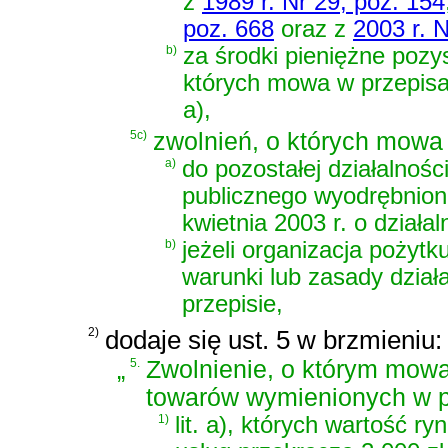
z
1989 r. Nr 29, poz. 154
poz. 668
oraz z
2003 r. 
b)
za środki pieniężne pozy
których mowa w przepisa
a),
5c)
zwolnień, o których mowa w
a)
do pozostałej działalności
publicznego wyodrębnion
kwietnia 2003 r. o działa
b)
jeżeli organizacja pożyt
warunki lub zasady dział
przepisie,
2)
dodaje się ust. 5 w brzmieniu:
„
5.
Zwolnienie, o którym mowa
towarów wymienionych w p
1)
lit. a), których wartość 