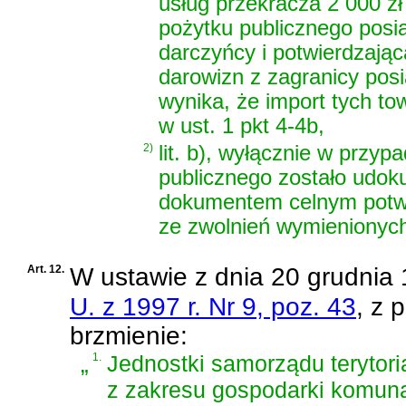
usług przekracza 2 000 zł
pożytku publicznego posi
darczyńcy i potwierdzają
darowizn z zagranicy pos
wynika, że import tych t
w ust. 1 pkt 4-4b,
2)
lit. b), wyłącznie w przy
publicznego zostało udo
dokumentem celnym potwie
ze zwolnień wymienionych 
Art. 12.
W
ustawie z dnia 20 grudnia
U. z 1997 r. Nr 9, poz. 43
, z 
brzmienie:
„
1.
Jednostki samorządu teryto
z zakresu gospodarki komun