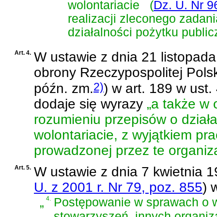
wolontariacie
(
Dz. U. Nr 9
realizacji zleconego zadan
działalności pożytku public
Art. 4.
W
ustawie z dnia 21 listopa
obrony Rzeczypospolitej Polsk
2)
późn. zm.
)
w art. 189 w ust.
dodaje się wyrazy
„a także w 
rozumieniu przepisów o działa
wolontariacie, z wyjątkiem pr
prowadzonej przez te organiza
Art. 5.
W
ustawie z dnia 7 kwietnia 
U. z 2001 r. Nr 79, poz. 855
)
w
„
4.
Postępowanie w sprawach o wp
stowarzyszeń, innych organiz