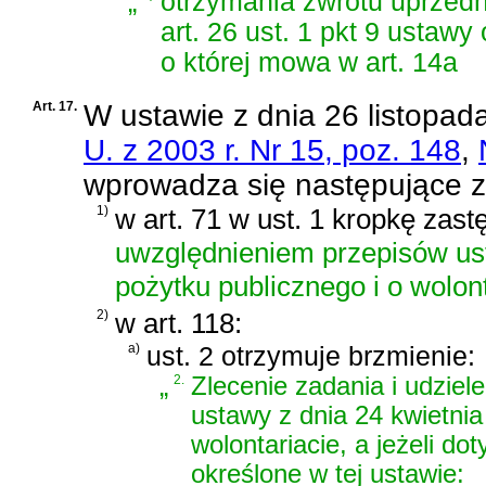
„
otrzymania zwrotu uprzedn
art. 26 ust. 1 pkt 9 ustaw
o której mowa w art. 14a
Art. 17.
W
ustawie z dnia 26 listopad
U. z 2003 r. Nr 15, poz. 148
,
wprowadza się następujące 
1)
w art. 71 w ust. 1 kropkę zast
uwzględnieniem przepisów usta
pożytku publicznego i o wolont
2)
w art. 118:
a)
ust. 2 otrzymuje brzmienie:
„
2.
Zlecenie zadania i udziel
ustawy z dnia 24 kwietnia 
wolontariacie
, a jeżeli d
określone w tej ustawie: