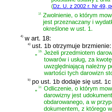
(
Dz. U. z 2002 r. Nr 49, 
1f.
Zwolnienie, o którym mowa
jest przeznaczany i wydat
określone w ust. 1.
4)
w art. 18:
a)
ust. 1b otrzymuje brzmienie:
„
1b.
Jeżeli przedmiotem daro
towarów i usług, za kwot
uwzględniającą należny po
wartości tych darowizn st
b)
po ust. 1b dodaje się ust. 1
„
1c.
Odliczenie, o którym mowa
darowizny jest udokume
obdarowanego, a w przypa
dokumentem, z którego wy