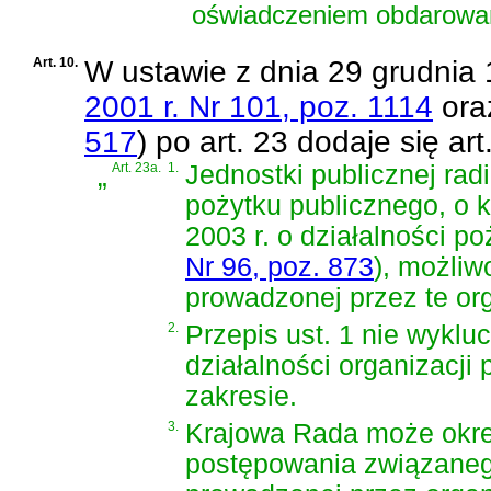
oświadczeniem obdarowane
Art. 10.
W
ustawie z dnia 29 grudnia 19
2001 r. Nr 101, poz. 1114
ora
517
)
po art. 23 dodaje się art
„
Art. 23a.
1.
Jednostki publicznej radi
pożytku publicznego, o
2003 r. o działalności po
Nr 96, poz. 873
)
, możliw
prowadzonej przez te org
2.
Przepis ust. 1 nie wykl
działalności organizacj
zakresie.
3.
Krajowa Rada może okreś
postępowania związaneg