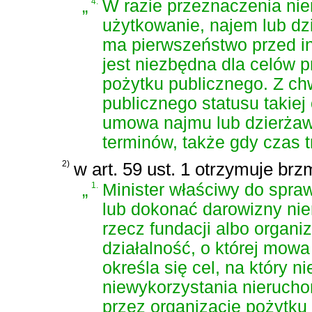
„
4.
W razie przeznaczenia nie
użytkowanie, najem lub dz
ma pierwszeństwo przed in
jest niezbędna dla celów p
pożytku publicznego. Z chw
publicznego statusu takiej
umowa najmu lub dzierża
terminów, także gdy czas 
2)
w art. 59 ust. 1 otrzymuje brz
„
1.
Minister właściwy do spr
lub dokonać darowizny ni
rzecz fundacji albo organi
działalność, o której mowa
określa się cel, na który
niewykorzystania nieruchom
przez organizację pożytku 