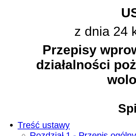
U
z dnia 24 
Przepisy wpro
działalności po
wolo
Spi
Treść ustawy
Rozdział 1 - Przepis ogóln