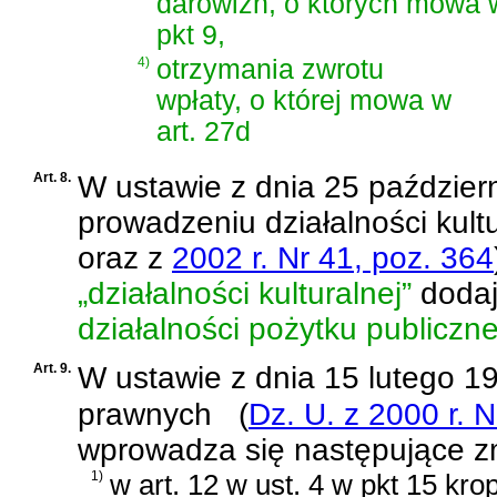
darowizn, o których mowa w 
pkt 9,
4)
otrzymania zwrotu
wpłaty, o której mowa w
art. 27d
Art. 8.
W
ustawie z dnia 25 październ
prowadzeniu działalności kultu
oraz z
2002 r. Nr 41, poz. 364
„działalności kulturalnej”
dodaj
działalności pożytku publiczne
Art. 9.
W
ustawie z dnia 15 lutego 
prawnych
(
Dz. U. z 2000 r. N
wprowadza się następujące z
1)
w art. 12 w ust. 4 w pkt 15 kro