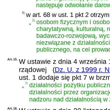
następuje odwołanie darow
3)
w art. 68 w ust. 1 pkt 2 otrzy
„
2)
osobom fizycznym i osobo
charytatywną, kulturalną,
badawczo-rozwojową, wych
niezwiązane z działalnośc
publicznego, na cel prowa
Art. 15.
W
ustawie z dnia 4 września 1
rządowej
(
Dz. U. z 1999 r. N
ust. 1 dodaje się pkt 7 w brzm
„
7)
działalności pożytku public
działalności przez organizac
nadzoru nad działalnością w 
Art. 16.