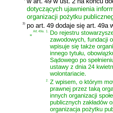
w art. 49 w ust. 2 na końcu d
dotyczących ujawnienia infor
organizacji pożytku publiczne
3)
po art. 49 dodaje się art. 49a
„
Art. 49a.
1.
Do rejestru stowarzysze
zawodowych, fundacji o
wpisuje się także organi
innego tytułu, obowiąz
Sądowego po spełnien
ustawy z dnia 24 kwietni
wolontariacie
.
2.
Z wpisem, o którym mow
prawnej przez taką orga
innych organizacji społ
publicznych zakładów op
organizacja pożytku pu