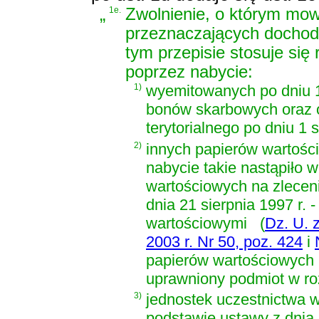
„
1e.
Zwolnienie, o którym mow
przeznaczających dochody
tym przepisie stosuje si
poprzez nabycie:
1)
wyemitowanych po dniu 1 
bonów skarbowych oraz o
terytorialnego po dniu 1 s
2)
innych papierów wartośc
nabycie takie nastąpiło
wartościowych na zlece
dnia 21 sierpnia 1997 r.
wartościowymi
(
Dz. U. z
2003 r. Nr 50, poz. 424
i
papierów wartościowych
uprawniony podmiot w ro
3)
jednostek uczestnictwa 
podstawie
ustawy z dnia 