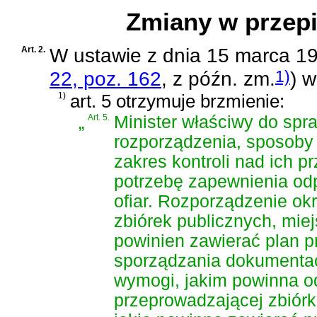
Zmiany w przep
Art. 2.
W
ustawie z dnia 15 marca 19
1)
22, poz. 162
, z późn. zm.
)
wp
1)
art. 5 otrzymuje brzmienie:
„
Art. 5.
Minister właściwy do spr
rozporządzenia, sposoby 
zakres kontroli nad ich 
potrzebę zapewnienia od
ofiar. Rozporządzenie ok
zbiórek publicznych, mie
powinien zawierać plan p
sporządzania dokumentacj
wymogi, jakim powinna o
przeprowadzającej zbiórk