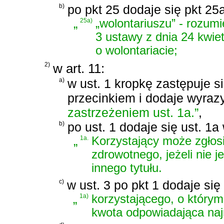
b)
po pkt 25 dodaje się pkt 25
„
25a)
„wolontariuszu” - rozum
3 ustawy z dnia 24 kwiet
o wolontariacie
;
2)
w art. 11:
a)
w ust. 1 kropkę zastępuje s
przecinkiem i dodaje wyraz
zastrzeżeniem ust. 1a.”
,
b)
po ust. 1 dodaje się ust. 1a
„
1a.
Korzystający może zgłos
zdrowotnego, jeżeli nie 
innego tytułu.
c)
w ust. 3 po pkt 1 dodaje się
„
1a)
korzystającego, o który
kwota odpowiadająca na