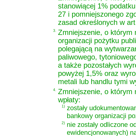
stanowiącej 1% podatku 
27 i pomniejszonego zgo
zasad określonych w art. 
3.
Zmniejszenie, o którym 
organizacji pożytku pub
polegającą na wytwarza
paliwowego, tytoniowego
a także pozostałych wyr
powyżej 1,5% oraz wyrob
metali lub handlu tymi 
4.
Zmniejszenie, o którym 
wpłaty:
1)
zostały udokumentowa
bankowy organizacji po
2)
nie zostały odliczone 
ewidencjonowanych) na