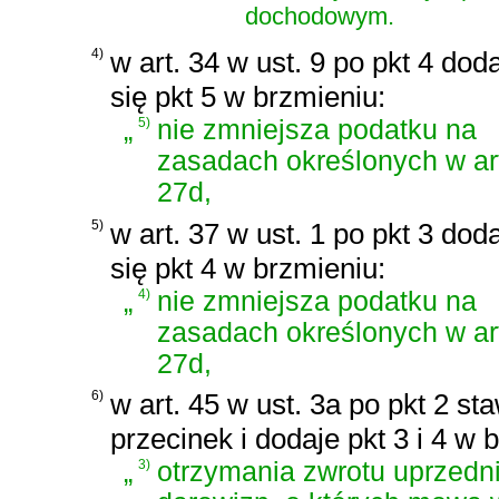
dochodowym.
4)
w art. 34 w ust. 9 po pkt 4 dod
się pkt 5 w brzmieniu:
„
5)
nie zmniejsza podatku na
zasadach określonych w ar
27d,
5)
w art. 37 w ust. 1 po pkt 3 dod
się pkt 4 w brzmieniu:
„
4)
nie zmniejsza podatku na
zasadach określonych w ar
27d,
6)
w art. 45 w ust. 3a po pkt 2 sta
przecinek i dodaje pkt 3 i 4 w 
„
3)
otrzymania zwrotu uprzedn