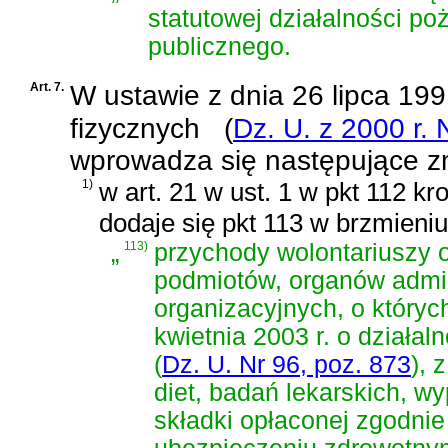
statutowej działalności po
publicznego.
Art. 7.
W
ustawie z dnia 26 lipca 1
fizycznych
(
Dz. U. z 2000 r. 
wprowadza się następujące z
1)
w art. 21 w ust. 1 w pkt 112 k
dodaje się pkt 113 w brzmieniu
„
113)
przychody wolontariuszy 
podmiotów, organów admini
organizacyjnych, o któr
kwietnia 2003 r. o działal
(
Dz. U. Nr 96, poz. 873
)
, 
diet, badań lekarskich, w
składki opłaconej zgodni