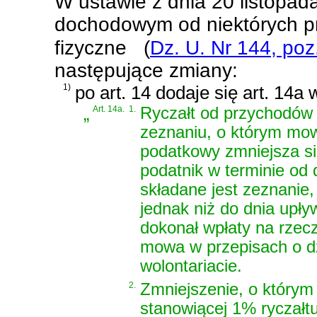
W
ustawie z dnia 20 listopa
dochodowym od niektórych p
fizyczne
(
Dz. U. Nr 144, poz
następujące zmiany:
1)
po art. 14 dodaje się art. 14a
„
Art. 14a.
1.
Ryczałt od przychodów
zeznaniu, o którym mowa
podatkowy zmniejsza się
podatnik w terminie od
składane jest zeznanie,
jednak niż do dnia upły
dokonał wpłaty na rzecz
mowa w przepisach o dz
wolontariacie.
2.
Zmniejszenie, o którym
stanowiącej 1% ryczał