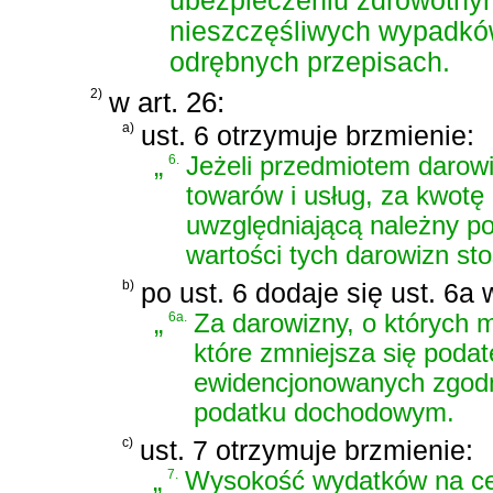
ubezpieczeniu zdrowotny
nieszczęśliwych wypadkó
odrębnych przepisach.
2)
w art. 26:
a)
ust. 6 otrzymuje brzmienie:
„
6.
Jeżeli przedmiotem darow
towarów i usług, za kwotę
uwzględniającą należny po
wartości tych darowizn sto
b)
po ust. 6 dodaje się ust. 6a 
„
6a.
Za darowizny, o których m
które zmniejsza się podat
ewidencjonowanych zgodn
podatku dochodowym.
c)
ust. 7 otrzymuje brzmienie:
„
7.
Wysokość wydatków na cele