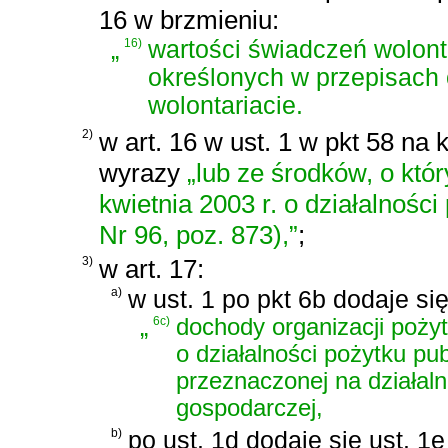
16 w brzmieniu:
„
16)
wartości świadczeń wolont
określonych w przepisach o
wolontariacie.
2)
w art. 16 w ust. 1 w pkt 58 na 
wyrazy
„lub ze środków, o któ
kwietnia 2003 r. o działalności
Nr 96, poz. 873),”
;
3)
w art. 17:
a)
w ust. 1 po pkt 6b dodaje si
„
6c)
dochody organizacji poży
o działalności pożytku pub
przeznaczonej na działaln
gospodarczej,
b)
po ust. 1d dodaje się ust. 1e