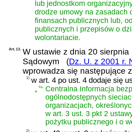
lub jednostkom organizacyj
drodze umowy na zasadach o
finansach publicznych lub, 
publicznych i przepisów o dzi
wolontariacie.
Art. 13.
W
ustawie z dnia 20 sierpnia
Sądowym
(
Dz. U. z 2001 r. 
wprowadza się następujące 
1)
w art. 4 po ust. 4 dodaje się u
„
4a.
Centralna Informacja bezp
ogólnodostępnych sieciac
organizacjach, określonyc
w
art. 3 ust. 3 pkt 2 ustaw
pożytku publicznego i o w
2)