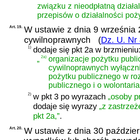
związku z nieodpłatną działa
przepisów o działalności poży
Art. 19.
W
ustawie z dnia 9 września 
cywilnoprawnych
(
Dz. U. Nr
1)
dodaje się pkt 2a w brzmieniu
„
2a)
organizacje pożytku publi
cywilnoprawnych wyłączni
pożytku publicznego w ro
publicznego i o wolontaria
2)
w pkt 3 po wyrazach
„osoby p
dodaje się wyrazy
„z zastrze
pkt 2a,”
.
Art. 20.
W
ustawie z dnia 30 paździer