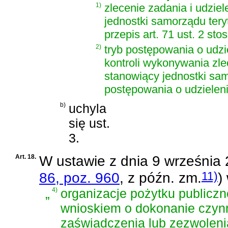
1)
zlecenie zadania i udzie
jednostki samorządu tery
przepis art. 71 ust. 2 sto
2)
tryb postępowania o udzie
kontroli wykonywania zl
stanowiący jednostki sam
postępowania o udzielenie 
b)
uchyla
się ust.
3.
Art. 18.
W
ustawie z dnia 9 września 
11)
86, poz. 960
, z późn. zm.
)
„
4)
organizacje pożytku publiczn
wnioskiem o dokonanie czynn
zaświadczenia lub zezwoleni