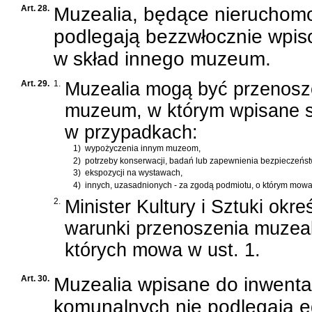
Art. 28.
Muzealia, będące nieruchom
podlegają bezzwłocznie wpiso
w skład innego muzeum.
Art. 29.
1.
Muzealia mogą być przenosz
muzeum, w którym wpisane s
w przypadkach:
1)
wypożyczenia innym muzeom,
2)
potrzeby konserwacji, badań lub zapewnienia bezpieczeńst
3)
ekspozycji na wystawach,
4)
innych, uzasadnionych - za zgodą podmiotu, o którym mowa w
2.
Minister Kultury i Sztuki okre
warunki przenoszenia muzea
których mowa w ust. 1.
Art. 30.
Muzealia wpisane do inwent
komunalnych nie podlegają eg