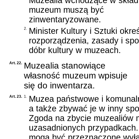
Muzealia wchodzące w skład
muzeum muszą być
zinwentaryzowane.
2.
Minister Kultury i Sztuki okre
rozporządzenia, zasady i sp
dóbr kultury w muzeach.
Art. 22.
Muzealia stanowiące
własność muzeum wpisuje
się do inwentarza.
Art. 23.
1.
Muzea państwowe i komunal
a także zbywać je w inny spos
Zgoda na zbycie muzealiów m
uzasadnionych przypadkach.
mogą być przeznaczone wyłą