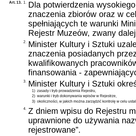
Art. 13.
1.
Dla potwierdzenia wysokiego 
znaczenia zbiorów oraz w c
spełniających te warunki Min
Rejestr Muzeów, zwany dalej
2.
Minister Kultury i Sztuki uza
znaczenia posiadanych prze
kwalifikowanych pracowników
finansowania - zapewniający
3.
Minister Kultury i Sztuki okre
1)
zasady i tryb prowadzenia Rejestru,
2)
warunki i tryb dokonywania wpisów w Rejestrze,
3)
okoliczności, w jakich można zarządzić kontrolę w celu ust
4.
Z dniem wpisu do Rejestru m
uprawnione do używania na
rejestrowane”.