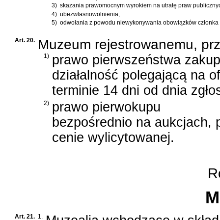
3)
skazania prawomocnym wyrokiem na utratę praw publiczny
4)
ubezwłasnowolnienia,
5)
odwołania z powodu niewykonywania obowiązków członka r
Art. 20.
Muzeum rejestrowanemu, przy
1)
prawo pierwszeństwa zaku
działalność polegającą na o
terminie 14 dni od dnia zg
2)
prawo pierwokupu
bezpośrednio na aukcjach, 
cenie wylicytowanej.
Ro
M
Art. 21.
1.