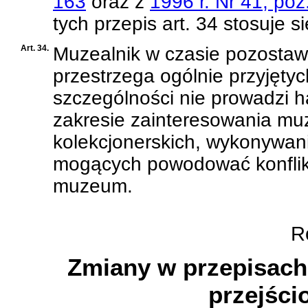
163
oraz z
1996 r. Nr 41, poz
tych przepis art. 34 stosuje 
Art. 34.
Muzealnik w czasie pozosta
przestrzega ogólnie przyjęty
szczególności nie prowadzi 
zakresie zainteresowania muz
kolekcjonerskich, wykonywan
mogących powodować konflikt
muzeum.
Ro
Zmiany w przepisach
przejści