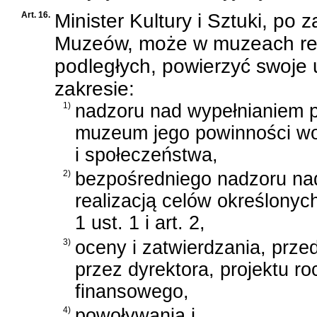
Art. 16.
Minister Kultury i Sztuki, po
Muzeów, może w muzeach re
podległych, powierzyć swoje 
zakresie:
1)
nadzoru nad wypełnianiem 
muzeum jego powinności w
i społeczeństwa,
2)
bezpośredniego nadzoru na
realizacją celów określonych
1 ust. 1 i art. 2,
3)
oceny i zatwierdzania, prz
przez dyrektora, projektu r
finansowego,
4)
powoływania i