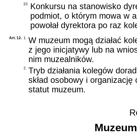
10.
Konkursu na stanowisko dyrek
podmiot, o którym mowa w ar
powołał dyrektora po raz kol
Art. 12.
1.
W muzeum mogą działać kole
z jego inicjatywy lub na wni
nim muzealników.
2.
Tryb działania kolegów dora
skład osobowy i organizację 
statut muzeum.
Ro
Muzeum 