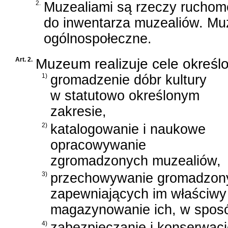
2.
Muzealiami są rzeczy ruchom
do inwentarza muzealiów. Mu
ogólnospołeczne.
Art. 2.
Muzeum realizuje cele określo
1)
gromadzenie dóbr kultury
w statutowo określonym
zakresie,
2)
katalogowanie i naukowe
opracowywanie
zgromadzonych muzealiów,
3)
przechowywanie gromadzony
zapewniających im właściwy
magazynowanie ich, w spos
4)
zabezpieczanie i konserwacj