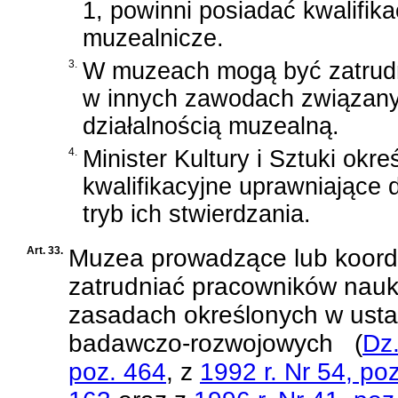
1, powinni posiadać kwalifika
muzealnicze.
3.
W muzeach mogą być zatrudni
w innych zawodach związan
działalnością muzealną.
4.
Minister Kultury i Sztuki ok
kwalifikacyjne uprawniające
tryb ich stwierdzania.
Art. 33.
Muzea prowadzące lub koor
zatrudniać pracowników nauk
zasadach określonych w
usta
badawczo-rozwojowych
(
Dz.
poz. 464
, z
1992 r. Nr 54, po