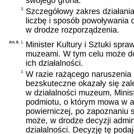
swojego grona.
3.
Szczegółowy zakres działania 
liczbę i sposób powoływania cz
w drodze rozporządzenia.
Art. 8.
1.
Minister Kultury i Sztuki spr
muzeami. W tym celu może do
ich działalności.
2.
W razie rażącego naruszenia
bezskuteczne okazały się zal
w działalności muzeum, Minist
podmiotu, o którym mowa w ar
powierniczej, po zapoznaniu 
może, w drodze decyzji admini
działalności. Decyzję tę poda