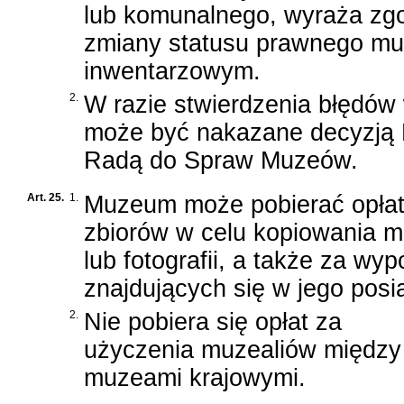
lub komunalnego, wyraża zgo
zmiany statusu prawnego muz
inwentarzowym.
2.
W razie stwierdzenia błędów
może być nakazane decyzją Mi
Radą do Spraw Muzeów.
Art. 25.
1.
Muzeum może pobierać opłat
zbiorów w celu kopiowania m
lub fotografii, a także za w
znajdujących się w jego posi
2.
Nie pobiera się opłat za
użyczenia muzealiów między
muzeami krajowymi.