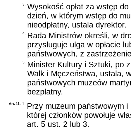
3.
Wysokość opłat za wstęp d
dzień, w którym wstęp do mu
nieodpłatny, ustala dyrektor.
4.
Rada Ministrów określi, w dr
przysługuje ulga w opłacie l
państwowych, z zastrzeżenie
5.
Minister Kultury i Sztuki, po
Walk i Męczeństwa, ustala, 
państwowych muzeów martyro
bezpłatny.
Art. 11.
1.
Przy muzeum państwowym i 
której członków powołuje wł
art. 5 ust. 2 lub 3.