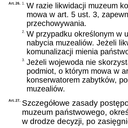
Art. 26.
1.
W razie likwidacji muzeum k
mowa w art. 5 ust. 3, zapew
przechowywania.
2.
W przypadku określonym w u
nabycia muzealiów. Jeżeli 
komunalizacji mienia państwo
3.
Jeżeli wojewoda nie skorzys
podmiot, o którym mowa w ar
konserwatorem zabytków, po
muzealiów.
Art. 27.
Szczegółowe zasady postępowa
muzeum państwowego, określa
w drodze decyzji, po zasięgn