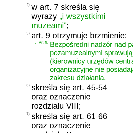
4)
w art. 7 skreśla się
wyrazy
„i wszystkimi
muzeami”
;
5)
art. 9 otrzymuje brzmienie:
„
Art. 9.
Bezpośredni nadzór nad p
pozamuzealnymi sprawują Mi
(kierownicy urzędów centr
organizacyjne nie posiada
zakresu działania.
6)
skreśla się art. 45-54
oraz oznaczenie
rozdziału VIII;
7)
skreśla się art. 61-66
oraz oznaczenie