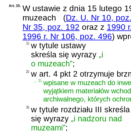
Art. 35.
W
ustawie z dnia 15 lutego 19
muzeach
(
Dz. U. Nr 10, poz
Nr 35, poz. 192
oraz z
1990 r
1996 r. Nr 106, poz. 496
)
wpro
1)
w tytule ustawy
skreśla się wyrazy
„i
o muzeach”
;
2)
w art. 4 pkt 2 otrzymuje brz
„
2)
wpisane w muzeach do inwent
wyjątkiem materiałów wcho
archiwalnego, których ochro
3)
w tytule rozdziału III skreśla
się wyrazy
„i nadzoru nad
muzeami”
;