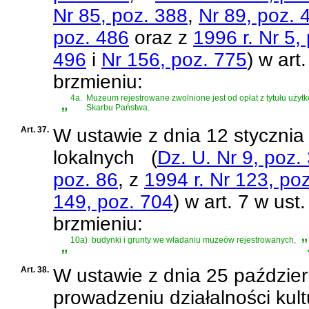
Nr 85, poz. 388
,
Nr 89, poz. 
poz. 486
oraz z
1996 r. Nr 5,
496
i
Nr 156, poz. 775
)
w art.
brzmieniu:
„
4a.
Muzeum rejestrowane zwolnione jest od opłat z tytułu uży
Skarbu Państwa.
Art. 37.
W
ustawie z dnia 12 stycznia
lokalnych
(
Dz. U. Nr 9, poz.
poz. 86
, z
1994 r. Nr 123, po
149, poz. 704
)
w art. 7 w ust.
brzmieniu:
„
10a)
budynki i grunty we władaniu muzeów rejestrowanych,
”
Art. 38.
W
ustawie z dnia 25 paździer
prowadzeniu działalności kult