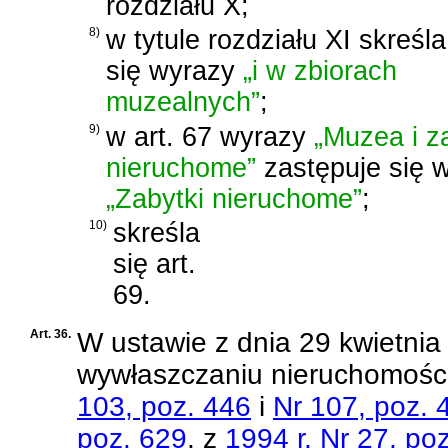
rozdziału X;
8)
w tytule rozdziału XI skreśla
się wyrazy
„i w zbiorach
muzealnych”
;
9)
w art. 67 wyrazy
„Muzea i z
nieruchome”
zastępuje się 
„Zabytki nieruchome”
;
10)
skreśla
się art.
69.
Art. 36.
W
ustawie z dnia 29 kwietnia
wywłaszczaniu nieruchomośc
103, poz. 446
i
Nr 107, poz. 
poz. 629
, z
1994 r. Nr 27, po