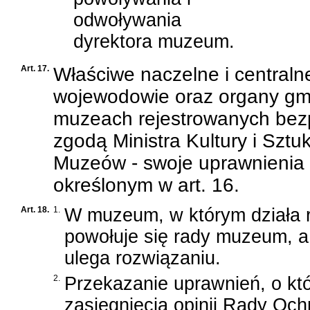
odwoływania
dyrektora muzeum.
Art. 17.
Właściwe naczelne i centralne
wojewodowie oraz organy gm
muzeach rejestrowanych bezp
zgodą Ministra Kultury i Sztu
Muzeów - swoje uprawnienia r
określonym w art. 16.
Art. 18.
1.
W muzeum, w którym działa r
powołuje się rady muzeum, 
ulega rozwiązaniu.
2.
Przekazanie uprawnień, o kt
zasięgnięcia opinii Rady Oc