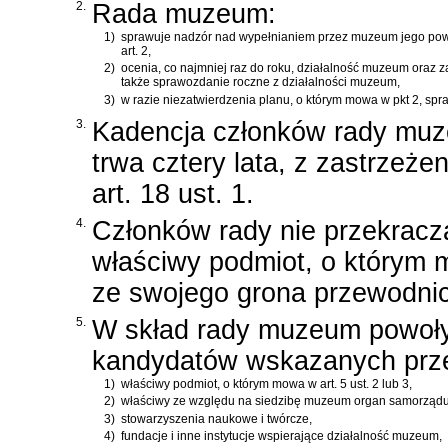
2.
Rada muzeum:
1)
sprawuje nadzór nad wypełnianiem przez muzeum jego powin
art. 2,
2)
ocenia, co najmniej raz do roku, działalność muzeum oraz z
także sprawozdanie roczne z działalności muzeum,
3)
w razie niezatwierdzenia planu, o którym mowa w pkt 2, spra
3.
Kadencja członków rady mu
trwa cztery lata, z zastrzeże
art. 18 ust. 1.
4.
Członków rady nie przekracza
właściwy podmiot, o którym m
ze swojego grona przewodni
5.
W skład rady muzeum powoł
kandydatów wskazanych prz
1)
właściwy podmiot, o którym mowa w art. 5 ust. 2 lub 3,
2)
właściwy ze względu na siedzibę muzeum organ samorządu ter
3)
stowarzyszenia naukowe i twórcze,
4)
fundacje i inne instytucje wspierające działalność muzeum,