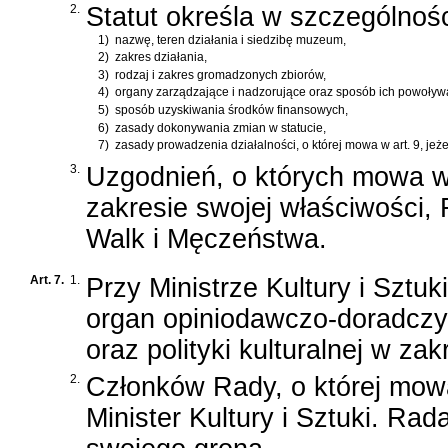
2.
Statut określa w szczególnośc
1)
nazwę, teren działania i siedzibę muzeum,
2)
zakres działania,
3)
rodzaj i zakres gromadzonych zbiorów,
4)
organy zarządzające i nadzorujące oraz sposób ich powoływ
5)
sposób uzyskiwania środków finansowych,
6)
zasady dokonywania zmian w statucie,
7)
zasady prowadzenia działalności, o której mowa w art. 9, je
3.
Uzgodnień, o których mowa w 
zakresie swojej właściwości
Walk i Męczeństwa.
Art. 7.
1.
Przy Ministrze Kultury i Szt
organ opiniodawczo-doradczy
oraz polityki kulturalnej w za
2.
Członków Rady, o której mowa
Minister Kultury i Sztuki. R