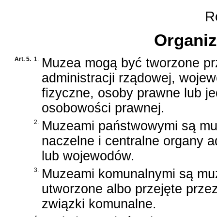
Ro
Organi
Art. 5.
1.
Muzea mogą być tworzone prz
administracji rządowej, woje
fizyczne, osoby prawne lub je
osobowości prawnej.
2.
Muzeami państwowymi są mu
naczelne i centralne organy a
lub wojewodów.
3.
Muzeami komunalnymi są mu
utworzone albo przejęte prze
związki komunalne.