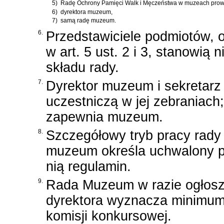
5)
Radę Ochrony Pamięci Walk i Męczeństwa w muzeach prowad
6)
dyrektora muzeum,
7)
samą radę muzeum.
6.
Przedstawiciele podmiotów, 
w art. 5 ust. 2 i 3, stanowią n
składu rady.
7.
Dyrektor muzeum i sekretar
uczestniczą w jej zebraniach;
zapewnia muzeum.
8.
Szczegółowy tryb pracy rady
muzeum określa uchwalony 
nią regulamin.
9.
Rada Muzeum w razie ogłosz
dyrektora wyznacza minimum
komisji konkursowej.