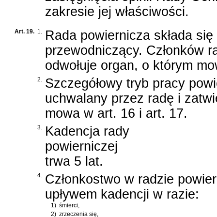
zakresie jej właściwości.
Art. 19.
1.
Rada powiernicza składa się 
przewodniczący. Członków ra
odwołuje organ, o którym mowa
2.
Szczegółowy tryb pracy powie
uchwalany przez radę i zatwi
mowa w art. 16 i art. 17.
3.
Kadencja rady
powierniczej
trwa 5 lat.
4.
Członkostwo w radzie powier
upływem kadencji w razie:
1)
śmierci,
2)
zrzeczenia się,