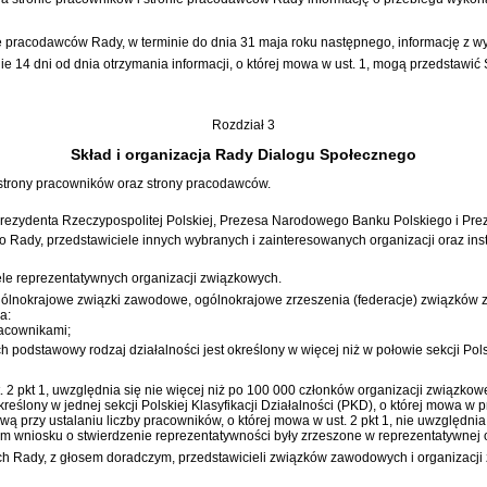
ie pracodawców Rady, w terminie do dnia 31 maja roku następnego, informację z 
e 14 dni od dnia otrzymania informacji, o której mowa w ust. 1, mogą przedstawi
Rozdział 3
Skład i organizacja Rady Dialogu Społecznego
strony pracowników oraz strony pracodawców.
 Prezydenta Rzeczypospolitej Polskiej, Prezesa Narodowego Banku Polskiego i Pr
Rady, przedstawiciele innych wybranych i zainteresowanych organizacji oraz instyt
le reprezentatywnych organizacji związkowych.
gólnokrajowe związki zawodowe, ogólnokrajowe zrzeszenia (federacje) związkó
a:
racownikami;
 podstawowy rodzaj działalności jest określony w więcej niż w połowie sekcji Pols
st. 2 pkt 1, uwzględnia się nie więcej niż po 100 000 członków organizacji związ
kreślony w jednej sekcji Polskiej Klasyfikacji Działalności (PKD), o której mowa w
wą przy ustalaniu liczby pracowników, o której mowa w ust. 2 pkt 1, nie uwzględni
iem wniosku o stwierdzenie reprezentatywności były zrzeszone w reprezentatywnej 
 Rady, z głosem doradczym, przedstawicieli związków zawodowych i organizacji zw