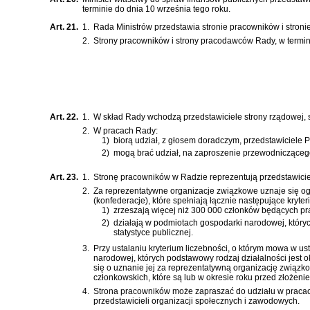
terminie do dnia 10 września tego roku.
Art. 21.
1.
Rada Ministrów przedstawia stronie pracowników i stron
2.
Strony pracowników i strony pracodawców Rady, w termini
Art. 22.
1.
W skład Rady wchodzą przedstawiciele strony rządowej, 
2.
W pracach Rady:
1)
biorą udział, z głosem doradczym, przedstawiciele
2)
mogą brać udział, na zaproszenie przewodniczącego 
Art. 23.
1.
Stronę pracowników w Radzie reprezentują przedstawicie
2.
Za reprezentatywne organizacje związkowe uznaje się o
(konfederacje), które spełniają łącznie następujące kryteri
1)
zrzeszają więcej niż 300 000 członków będących p
2)
działają w podmiotach gospodarki narodowej, których
statystyce publicznej.
3.
Przy ustalaniu kryterium liczebności, o którym mowa w u
narodowej, których podstawowy rodzaj działalności jest o
się o uznanie jej za reprezentatywną organizację związko
członkowskich, które są lub w okresie roku przed złożen
4.
Strona pracowników może zapraszać do udziału w pracach
przedstawicieli organizacji społecznych i zawodowych.