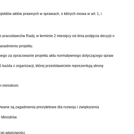
ektów aktów prawnych w sprawach, o których mowa w art. 1, i
e pracodawców Rady, w terminie 2 miesięcy od dnia podjęcia decyzji o
asadnieniu projektu.
nego za opracowanie projektu aktu normatywnego dotyczącego spraw
ażda z organizacji, której przedstawiciele reprezentują stronę
m ministrom.
ane są zagadnienia priorytetowe dla rozwoju i zwiększenia
 Ministrów.
jej właściwości.