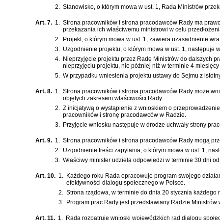
2.
Stanowisko, o którym mowa w ust. 1, Rada Ministrów przek
Art. 7.
1.
Strona pracowników i strona pracodawców Rady ma prawo p
przekazania ich właściwemu ministrowi w celu przedłożeni
2.
Projekt, o którym mowa w ust. 1, zawiera uzasadnienie wra
3.
Uzgodnienie projektu, o którym mowa w ust. 1, następuje
4.
Nieprzyjęcie projektu przez Radę Ministrów do dalszych p
nieprzyjęciu projektu, nie później niż w terminie 4 miesię
5.
W przypadku wniesienia projektu ustawy do Sejmu z istotn
Art. 8.
1.
Strona pracowników i strona pracodawców Rady może wni
objętych zakresem właściwości Rady.
2.
Z inicjatywą o wystąpienie z wnioskiem o przeprowadzenie
pracowników i stronę pracodawców w Radzie.
3.
Przyjęcie wniosku następuje w drodze uchwały strony pra
Art. 9.
1.
Strona pracowników i strona pracodawców Rady mogą przed
2.
Uzgodnienie treści zapytania, o którym mowa w ust. 1, na
3.
Właściwy minister udziela odpowiedzi w terminie 30 dni o
Art. 10.
1.
Każdego roku Rada opracowuje program swojego działani
efektywności dialogu społecznego w Polsce.
2.
Strona rządowa, w terminie do dnia 20 stycznia każdego 
3.
Program prac Rady jest przedstawiany Radzie Ministrów w
Art. 11.
1.
Rada rozpatruje wnioski wojewódzkich rad dialogu społecz