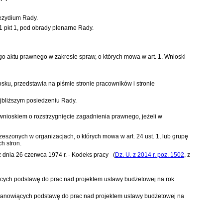
rezydium Rady.
 1 pkt 1, pod obrady plenarne Rady.
aktu prawnego w zakresie spraw, o których mowa w art. 1. Wnioski
sku, przedstawia na piśmie stronie pracowników i stronie
jbliższym posiedzeniu Rady.
ioskiem o rozstrzygnięcie zagadnienia prawnego, jeżeli w
onych w organizacjach, o których mowa w art. 24 ust. 1, lub grupę
h stron.
 dnia 26 czerwca 1974 r. -
Kodeks pracy
(
Dz. U. z 2014 r. poz. 1502
, z
cych podstawę do prac nad projektem ustawy budżetowej na rok
stanowiących podstawę do prac nad projektem ustawy budżetowej na