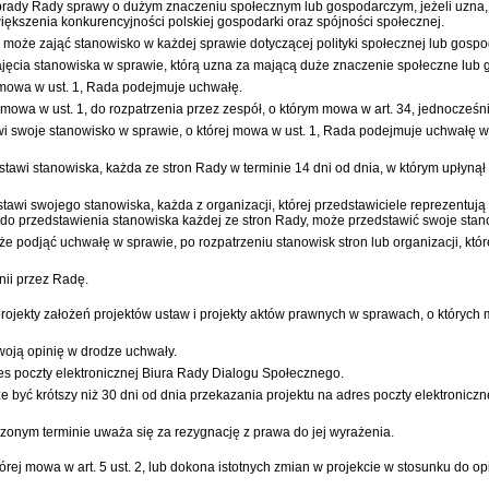
rady Rady sprawy o dużym znaczeniu społecznym lub gospodarczym, jeżeli uzna, ż
ększenia konkurencyjności polskiej gospodarki oraz spójności społecznej.
 może zająć stanowisko w każdej sprawie dotyczącej polityki społecznej lub gospo
ęcia stanowiska w sprawie, którą uzna za mającą duże znaczenie społeczne lub 
 mowa w ust. 1, Rada podejmuje uchwałę.
owa w ust. 1, do rozpatrzenia przez zespół, o którym mowa w art. 34, jednocześn
tawi swoje stanowisko w sprawie, o której mowa w ust. 1, Rada podejmuje uchwałę
edstawi stanowiska, każda ze stron Rady w terminie 14 dni od dnia, w którym upłyn
dstawi swojego stanowiska, każda z organizacji, której przedstawiciele reprezentu
n do przedstawienia stanowiska każdej ze stron Rady, może przedstawić swoje stan
e podjąć uchwałę w sprawie, po rozpatrzeniu stanowisk stron lub organizacji, któr
nii przez Radę.
jekty założeń projektów ustaw i projekty aktów prawnych w sprawach, o których mo
oją opinię w drodze uchwały.
res poczty elektronicznej Biura Rady Dialogu Społecznego.
że być krótszy niż 30 dni od dnia przekazania projektu na adres poczty elektronicz
czonym terminie uważa się za rezygnację z prawa do jej wyrażenia.
órej mowa w art. 5 ust. 2, lub dokona istotnych zmian w projekcie w stosunku do o