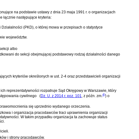
jonujące na podstawie
ustawy z dnia 23 maja 1991 r. o organizacjach
ce łącznie następujące kryteria:
Działalności (PKD), o której mowa w przepisach o statystyce
wie województw.
ekcji albo
ądkowani do sekcji obejmującej podstawowy rodzaj działalności danego
ych kryteriów określonych w ust. 2-4 oraz przedstawicieli organizacji
nie ich reprezentatywności rozpatruje Sąd Okręgowy w Warszawie, który
4)
ostępowania cywilnego
(
Dz. U. z 2014 r. poz. 101
, z późn. zm.
)
o
a uprawomocnienia się uprzednio wydanego orzeczenia.
zkowa i organizacja pracodawców traci uprawnienia organizacji
tatywności. W takim przypadku organizacja ta zachowuje status
ci.
cieli.
ników i strony pracodawców.