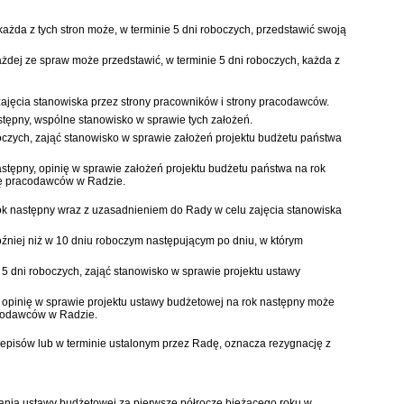
ażda z tych stron może, w terminie 5 dni roboczych, przedstawić swoją
ażdej ze spraw może przedstawić, w terminie 5 dni roboczych, każda z
zajęcia stanowiska przez strony pracowników i strony pracodawców.
stępny, wspólne stanowisko w sprawie tych założeń.
boczych, zająć stanowisko w sprawie założeń projektu budżetu państwa
astępny, opinię w sprawie założeń projektu budżetu państwa na rok
onę pracodawców w Radzie.
rok następny wraz z uzasadnieniem do Rady w celu zajęcia stanowiska
źniej niż w 10 dniu roboczym następującym po dniu, w którym
 5 dni roboczych, zająć stanowisko w sprawie projektu ustawy
, opinię w sprawie projektu ustawy budżetowej na rok następny może
racodawców w Radzie.
zepisów lub w terminie ustalonym przez Radę, oznacza rezygnację z
nania ustawy budżetowej za pierwsze półrocze bieżącego roku w