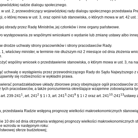
ewódzkiej radzie dialogu społecznego.
wa w ust. 2, przewodniczący wojewódzkiej rady dialogu społecznego przedstawia P
o której mowa w ust. 3, oraz opinii lub stanowiska, o których mowa w art. 42 ust.
j obrady przez Radę Ministrów, jej członków i inne organy państwowe.
 występowania ze wspólnymi wnioskami o wydanie lub zmianę ustawy albo innego 
 w drodze uchwały strony pracowników i strony pracodawców Rady.
, właściwy minister, w terminie nie dłuższym niż 2 miesiące od dnia złożenia wnio
e.
yć wspólny wniosek o przedstawienie stanowiska, o którym mowa w ust. 3, na na
ć uchwałę o wystąpieniu przez przewodniczącego Rady do Sądu Najwyższego z wn
awniły się rozbieżności w wykładni prawa.
ierać ponadzakładowe układy zbiorowe pracy obejmujące ogół pracodawców zrzesz
 tych pracodawców, a także porozumienia określające wzajemne zobowiązania tyc
1
2
3
9
10
13
 art. 239-241
, art. 241
§ 1 i 3, art. 241
-241
§ 1 i 2 oraz art. 241
-241
ustawy z
ku, przedstawia Radzie wstępną prognozę wielkości makroekonomicznych stanowią
nie 10 dni od dnia otrzymania wstępnej prognozy wielkości makroekonomicznych 
ie wzrostu w następnym roku:
stwowej sferze budżetowej;