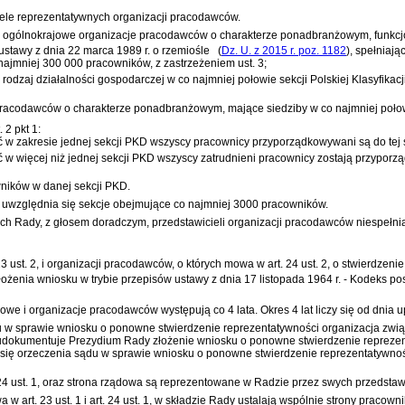
ele reprezentatywnych organizacji pracodawców.
ę ogólnokrajowe organizacje pracodawców o charakterze ponadbranżowym, funkc
ustawy z dnia 22 marca 1989 r. o rzemiośle
(
Dz. U. z 2015 r. poz. 1182
)
, spełniają
ajmniej 300 000 pracowników, z zastrzeżeniem ust. 3;
aj działalności gospodarczej w co najmniej połowie sekcji Polskiej Klasyfikacji 
pracodawców o charakterze ponadbranżowym, mające siedziby w co najmniej poło
 2 pkt 1:
 zakresie jednej sekcji PKD wszyscy pracownicy przyporządkowywani są do tej s
 więcej niż jednej sekcji PKD wszyscy zatrudnieni pracownicy zostają przyporz
wników w danej sekcji PKD.
t 2, uwzględnia się sekcje obejmujące co najmniej 3000 pracowników.
Rady, z głosem doradczym, przedstawicieli organizacji pracodawców niespełniając
3 ust. 2, i organizacji pracodawców, o których mowa w art. 24 ust. 2, o stwierdze
złożenia wniosku w trybie przepisów
ustawy z dnia 17 listopada 1964 r. - Kodeks p
kowe i organizacje pracodawców występują co 4 lata. Okres 4 lat liczy się od dni
 w sprawie wniosku o ponowne stwierdzenie reprezentatywności organizacja zwią
że udokumentuje Prezydium Rady złożenie wniosku o ponowne stwierdzenie reprezen
się orzeczenia sądu w sprawie wniosku o ponowne stwierdzenie reprezentatywnoś
t. 24 ust. 1, oraz strona rządowa są reprezentowane w Radzie przez swych przedstawi
a w art. 23 ust. 1 i art. 24 ust. 1, w składzie Rady ustalają wspólnie strony pracow