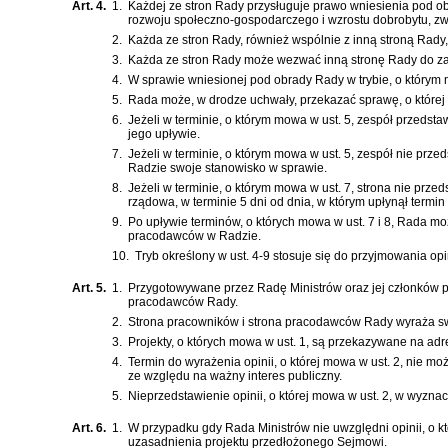
Art. 4.
1.
Każdej ze stron Rady przysługuje prawo wniesienia pod ob
rozwoju społeczno-gospodarczego i wzrostu dobrobytu, zwi
2.
Każda ze stron Rady, również wspólnie z inną stroną Rady,
3.
Każda ze stron Rady może wezwać inną stronę Rady do zaj
4.
W sprawie wniesionej pod obrady Rady w trybie, o którym
5.
Rada może, w drodze uchwały, przekazać sprawę, o której m
6.
Jeżeli w terminie, o którym mowa w ust. 5, zespół przeds
jego upływie.
7.
Jeżeli w terminie, o którym mowa w ust. 5, zespół nie prz
Radzie swoje stanowisko w sprawie.
8.
Jeżeli w terminie, o którym mowa w ust. 7, strona nie prze
rządowa, w terminie 5 dni od dnia, w którym upłynął termi
9.
Po upływie terminów, o których mowa w ust. 7 i 8, Rada moż
pracodawców w Radzie.
10.
Tryb określony w ust. 4-9 stosuje się do przyjmowania opi
Art. 5.
1.
Przygotowywane przez Radę Ministrów oraz jej członków pro
pracodawców Rady.
2.
Strona pracowników i strona pracodawców Rady wyraża sw
3.
Projekty, o których mowa w ust. 1, są przekazywane na ad
4.
Termin do wyrażenia opinii, o której mowa w ust. 2, nie mo
ze względu na ważny interes publiczny.
5.
Nieprzedstawienie opinii, o której mowa w ust. 2, w wyzna
Art. 6.
1.
W przypadku gdy Rada Ministrów nie uwzględni opinii, o kt
uzasadnienia projektu przedłożonego Sejmowi.