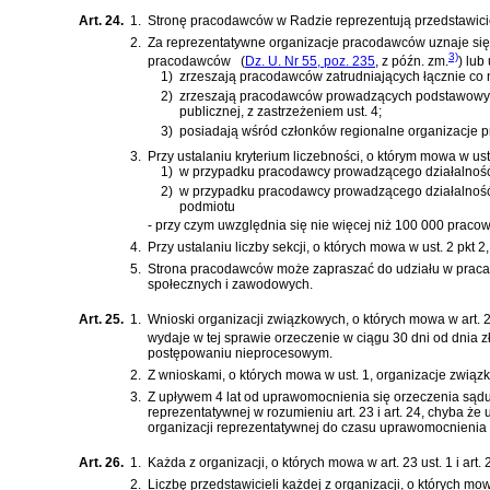
Art. 24.
1.
Stronę pracodawców w Radzie reprezentują przedstawici
2.
Za reprezentatywne organizacje pracodawców uznaje si
3)
pracodawców
(
Dz. U. Nr 55, poz. 235
, z późn. zm.
)
lub
1)
zrzeszają pracodawców zatrudniających łącznie co n
2)
zrzeszają pracodawców prowadzących podstawowy rodz
publicznej, z zastrzeżeniem ust. 4;
3)
posiadają wśród członków regionalne organizacje 
3.
Przy ustalaniu kryterium liczebności, o którym mowa w ust.
1)
w przypadku pracodawcy prowadzącego działalność w
2)
w przypadku pracodawcy prowadzącego działalność w
podmiotu
- przy czym uwzględnia się nie więcej niż 100 000 praco
4.
Przy ustalaniu liczby sekcji, o których mowa w ust. 2 pk
5.
Strona pracodawców może zapraszać do udziału w pracach 
społecznych i zawodowych.
Art. 25.
1.
Wnioski organizacji związkowych, o których mowa w art. 2
wydaje w tej sprawie orzeczenie w ciągu 30 dni od dnia 
postępowaniu nieprocesowym.
2.
Z wnioskami, o których mowa w ust. 1, organizacje związ
3.
Z upływem 4 lat od uprawomocnienia się orzeczenia sądu
reprezentatywnej w rozumieniu art. 23 i art. 24, chyba 
organizacji reprezentatywnej do czasu uprawomocnienia 
Art. 26.
1.
Każda z organizacji, o których mowa w art. 23 ust. 1 i ar
2.
Liczbę przedstawicieli każdej z organizacji, o których mow