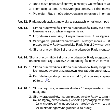
2.
Rada może przekazać sprawę o zasięgu wojewódzkim woj
3.
Informację na temat rozstrzygnięcia sprawy, o której mo
4.
Prezydium Rady może zdecydować o wniesieniu informacji, 
Art. 12.
Rada przedstawia stanowiska w sprawach wniesionych pod je
Art. 13.
1.
Strona pracowników i strona pracodawców Rady ma prawo
kierowane są do właściwego ministra.
2.
Uzgodnienie wniosku, o którym mowa w ust. 1, następuje
3.
W przypadku przedłożenia wniosku, o którym mowa w ust. 1
pracodawców Rady stanowisko Rady Ministrów w sprawi
4.
Strona pracowników i strona pracodawców Rady mogą złoż
Art. 14.
Strona pracowników i strona pracodawców Rady mogą podją
orzecznictwie Sądu Najwyższego lub sądów powszechnych uj
Art. 15.
1.
Strona pracowników i strona pracodawców Rady mogą zaw
tych pracodawców oraz pracowników zatrudnionych przez
2.
Do układów, o których mowa w ust. 1, stosuje się przepisy
2)
późn. zm.
)
.
Art. 16.
1.
Strona rządowa, w terminie do dnia 10 maja każdego ro
następny.
2.
Strony pracowników i strony pracodawców Rady, w termi
rok następny, przedstawiają wspólną propozycję w spraw
1)
wynagrodzeń w gospodarce narodowej, w tym w pań
2)
minimalnego wynagrodzenia za pracę;