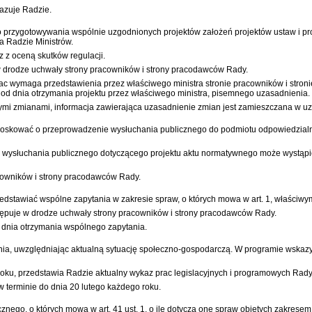
azuje Radzie.
rzygotowywania wspólnie uzgodnionych projektów założeń projektów ustaw i proj
a Radzie Ministrów.
z z oceną skutków regulacji.
 w drodze uchwały strony pracowników i strony pracodawców Rady.
rac wymaga przedstawienia przez właściwego ministra stronie pracowników i stroni
cy od dnia otrzymania projektu przez właściwego ministra, pisemnego uzasadnienia.
ymi zmianami, informacja zawierająca uzasadnienie zmian jest zamieszczana w uz
oskować o przeprowadzenie wysłuchania publicznego do podmiotu odpowiedzial
 wysłuchania publicznego dotyczącego projektu aktu normatywnego może wystąpić k
cowników i strony pracodawców Rady.
stawiać wspólne zapytania w zakresie spraw, o których mowa w art. 1, właściwy
stępuje w drodze uchwały strony pracowników i strony pracodawców Rady.
d dnia otrzymania wspólnego zapytania.
a, uwzględniając aktualną sytuację społeczno-gospodarczą. W programie wskazyw
roku, przedstawia Radzie aktualny wykaz prac legislacyjnych i programowych Rady
 terminie do dnia 20 lutego każdego roku.
nego, o których mowa w art. 41 ust. 1, o ile dotyczą one spraw objętych zakresem 