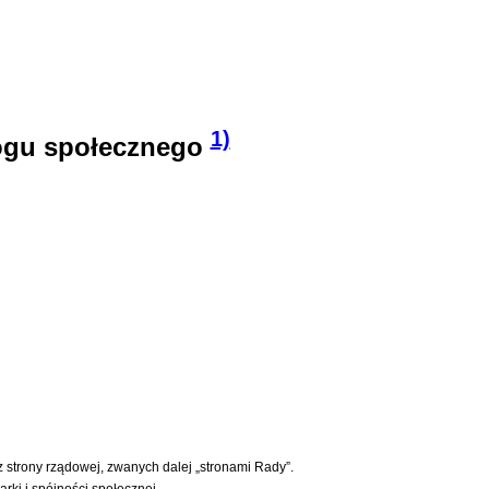
1)
logu społecznego
 strony rządowej, zwanych dalej „stronami Rady”.
ki i spójności społecznej.