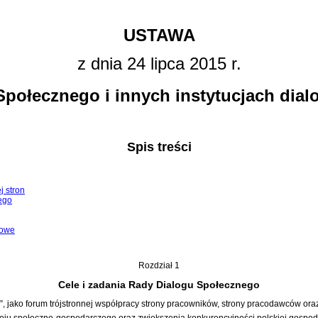
USTAWA
z dnia 24 lipca 2015 r.
Społecznego i innych instytucjach dia
Spis treści
j stron
ego
cowe
Rozdział 1
Cele i zadania Rady Dialogu Społecznego
 jako forum trójstronnej współpracy strony pracowników, strony pracodawców oraz
u społeczno-gospodarczego oraz zwiększenia konkurencyjności polskiej gospodar