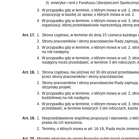
3)
emerytur i rent z Funduszu Ubezpieczeń Społecznyc
3.
W przypadku gdy w terminie, o którym mowa w ust. 2, str
propozycję w każdej ze spraw, o których mowa w ust. 2.
4.
W przypadku gdy w terminie, o którym mowa w ust. 3, stro
organizacji, której przedstawiciele reprezentują stronę 
Art. 17.
1.
Strona rządowa, w terminie do dnia 15 czerwca każdego r
2.
Strony pracowników i strony pracodawców Rady zajmują, w
3.
W przypadku gdy w terminie, o którym mowa w ust. 2, str
na rok następny.
4.
W przypadku gdy w terminie, o którym mowa w ust. 3, str
następny może przedstawić, w terminie 3 dni roboczych, 
Art. 18.
1.
Strona rządowa, nie później niż 30 dni przed przedstawi
przez strony pracowników i strony pracodawców.
2.
Strony pracowników i strony pracodawców Rady zajmują w
otrzymały projekt.
3.
W przypadku gdy w terminie, o którym mowa w ust. 2, str
budżetowej na rok następny.
4.
W przypadku gdy w terminie, o którym mowa w ust. 3, str
przedstawić, w terminie kolejnych 3 dni roboczych, każda
Art. 19.
1.
Nieprzedstawienie wspólnej propozycji i stanowisk, o k
prawa do ich wyrażenia.
2.
Terminy, o których mowa w art. 16-18, Rada może zmienia
Art. 20.
Minister właściwy do spraw finansów publicznych przedstaw