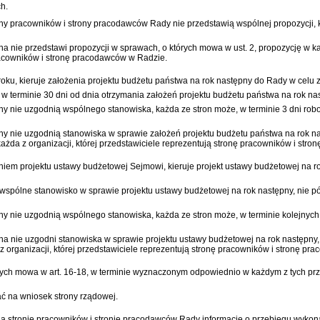
h.
ony pracowników i strony pracodawców Rady nie przedstawią wspólnej propozycji, k
na nie przedstawi propozycji w sprawach, o których mowa w ust. 2, propozycję w k
pracowników i stronę pracodawców w Radzie.
oku, kieruje założenia projektu budżetu państwa na rok następny do Rady w celu 
 terminie 30 dni od dnia otrzymania założeń projektu budżetu państwa na rok na
ony nie uzgodnią wspólnego stanowiska, każda ze stron może, w terminie 3 dni ro
ony nie uzgodnią stanowiska w sprawie założeń projektu budżetu państwa na rok n
każda z organizacji, której przedstawiciele reprezentują stronę pracowników i str
eniem projektu ustawy budżetowej Sejmowi, kieruje projekt ustawy budżetowej na 
spólne stanowisko w sprawie projektu ustawy budżetowej na rok następny, nie pó
ony nie uzgodnią wspólnego stanowiska, każda ze stron może, w terminie kolejnych
ona nie uzgodni stanowiska w sprawie projektu ustawy budżetowej na rok następny
 z organizacji, której przedstawiciele reprezentują stronę pracowników i stronę p
tórych mowa w art. 16-18, w terminie wyznaczonym odpowiednio w każdym z tych pr
ć na wniosek strony rządowej.
ia stronie pracowników i stronie pracodawców Rady informację o przebiegu wyko