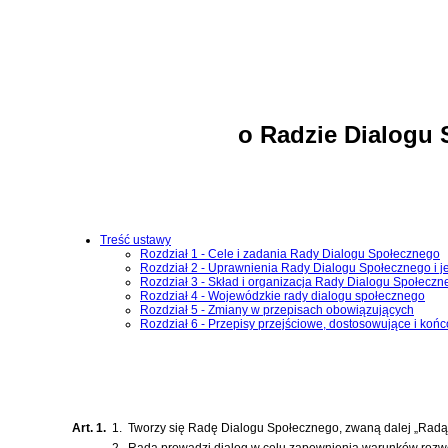
o Radzie Dialogu 
Treść ustawy
Rozdział 1 - Cele i zadania Rady Dialogu Społecznego
Rozdział 2 - Uprawnienia Rady Dialogu Społecznego i je
Rozdział 3 - Skład i organizacja Rady Dialogu Społeczn
Rozdział 4 - Wojewódzkie rady dialogu społecznego
Rozdział 5 - Zmiany w przepisach obowiązujących
Rozdział 6 - Przepisy przejściowe, dostosowujące i koń
Art. 1.
1.
Tworzy się Radę Dialogu Społecznego, zwaną dalej „Radą”,
2.
Rada prowadzi dialog w celu zapewnienia warunków rozwoj