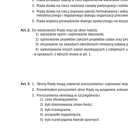
3.
Rada działa na rzecz realizacji zasady partycypacji i soli
4.
Rada działa na rzecz poprawy jakości formułowania i wdra
merytorycznego i regularnego dialogu organizacji pracow
5.
Rada wspiera prowadzenie dialogu społecznego na wszystk
Art. 2.
Do właściwości Rady oraz jej stron należy:
1)
wyrażanie opinii i zajmowanie stanowisk,
2)
opiniowanie projektów założeń projektów ustaw oraz pr
3)
inicjowanie na zasadach określonych niniejszą ustawą p
4)
wykonywanie innych zadań wynikających z odrębnych u
- w sprawach, o których mowa w art. 1.
Art. 3.
1.
Strony Rady mogą zawierać porozumienia i zajmować wsp
2.
Przedmiotem porozumień stron Rady są wzajemne zobowiązan
3.
Porozumienia określają w szczególności:
1)
czas obowiązywania;
2)
tryb dokonywania zmian treści;
3)
tryb rozwiązania;
4)
przypadki wygaśnięcia;
5)
tryb rozstrzygania kwestii spornych.