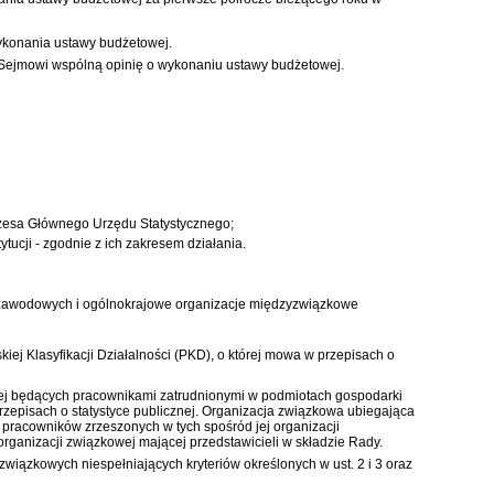
wykonania ustawy budżetowej.
ć Sejmowi wspólną opinię o wykonaniu ustawy budżetowej.
ezesa Głównego Urzędu Statystycznego;
ucji - zgodnie z ich zakresem działania.
w zawodowych i ogólnokrajowe organizacje międzyzwiązkowe
kiej Klasyfikacji Działalności (PKD), o której mowa w przepisach o
kowej będących pracownikami zatrudnionymi w podmiotach gospodarki
 przepisach o statystyce publicznej. Organizacja związkowa ubiegająca
a pracowników zrzeszonych w tych spośród jej organizacji
organizacji związkowej mającej przedstawicieli w składzie Rady.
iązkowych niespełniających kryteriów określonych w ust. 2 i 3 oraz