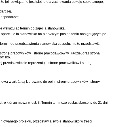
e jej rozwiązanie jest istotne dla zachowania pokoju społecznego,
darczej.
gospodarcze.
ie wskazując termin do zajęcia stanowiska.
 w oparciu o to stanowisko na pierwszym posiedzeniu następującym po
ął termin do przedstawienia stanowiska zespołu, może przedstawić
ją stronę pracowników i stronę pracodawców w Radzie, oraz strona
owisko.
ej przedstawiciele reprezentują stronę pracowników i stronę
wa w art. 1, są kierowane do opinii strony pracowników i strony
nej, o którym mowa w ust. 3. Termin ten może zostać skrócony do 21 dni
piniowanego projektu, przedstawia swoje stanowisko w treści