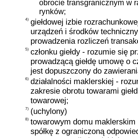
obrocie transgranicznym w 
rynków;
4)
giełdowej izbie rozrachunkowej
urządzeń i środków techniczny
prowadzenia rozliczeń transakc
5)
członku giełdy - rozumie się p
prowadzącą giełdę umowę o cz
jest dopuszczony do zawierani
6)
działalności maklerskiej - rozu
zakresie obrotu towarami gieł
towarowej;
7)
(uchylony)
8)
towarowym domu maklerskim - 
spółkę z ograniczoną odpowied