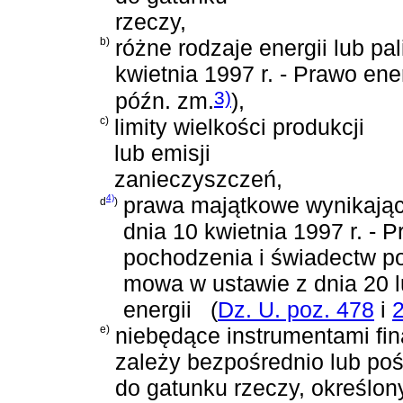
rzeczy,
b)
różne rodzaje energii lub p
kwietnia 1997 r. - Prawo en
3)
późn. zm.
)
,
c)
limity wielkości produkcji
lub emisji
zanieczyszczeń,
4)
prawa majątkowe wynikając
d
)
dnia 10 kwietnia 1997 r. - 
pochodzenia i świadectw po
mowa w
ustawie z dnia 20 
energii
(
Dz. U. poz. 478
i
e)
niebędące instrumentami fi
zależy bezpośrednio lub po
do gatunku rzeczy, określon