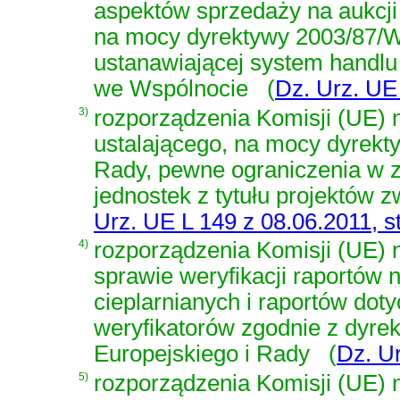
aspektów sprzedaży na aukcji
na mocy dyrektywy 2003/87/W
ustanawiającej system handlu
we Wspólnocie
(
Dz. Urz. UE 
3)
rozporządzenia Komisji (UE) n
ustalającego, na mocy dyrekt
Rady, pewne ograniczenia w 
jednostek z tytułu projektów
Urz. UE L 149 z 08.06.2011, st
4)
rozporządzenia Komisji (UE) n
sprawie weryfikacji raportów 
cieplarnianych i raportów dot
weryfikatorów zgodnie z dyr
Europejskiego i Rady
(
Dz. Ur
5)
rozporządzenia Komisji (UE) n