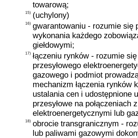
towarową;
15)
(uchylony)
16)
gwarantowaniu - rozumie się 
wykonania każdego zobowiąza
giełdowymi;
17)
łączeniu rynków - rozumie się
przesyłowego elektroenerget
gazowego i podmiot prowadzą
mechanizm łączenia rynków k
ustalania cen i udostępnione
przesyłowe na połączeniach 
elektroenergetycznymi lub ga
18)
obrocie transgranicznym - roz
lub paliwami gazowymi dokon