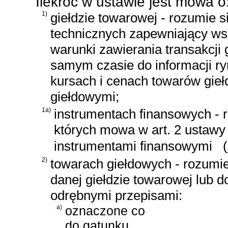
Ilekroć w ustawie jest mowa o
1)
giełdzie towarowej - rozumie s
technicznych zapewniający ws
warunki zawierania transakcji
samym czasie do informacji ry
kursach i cenach towarów gie
giełdowymi;
1a)
instrumentach finansowych - r
których mowa w
art. 2 ustawy
instrumentami finansowymi
(
2)
towarach giełdowych - rozumie
danej giełdzie towarowej lub 
odrębnymi przepisami:
a)
oznaczone co
do gatunku