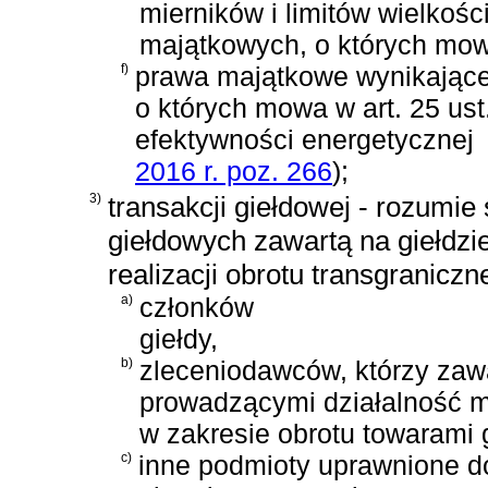
mierników i limitów wielkośc
majątkowych, o których mowa w
f)
prawa majątkowe wynikające
o których mowa w
art. 25 us
efektywności energetycznej
2016 r. poz. 266
)
;
3)
transakcji giełdowej - rozumi
giełdowych zawartą na giełdz
realizacji obrotu transgranicz
a)
członków
giełdy,
b)
zleceniodawców, którzy zaw
prowadzącymi działalność mak
w zakresie obrotu towarami g
c)
inne podmioty uprawnione d