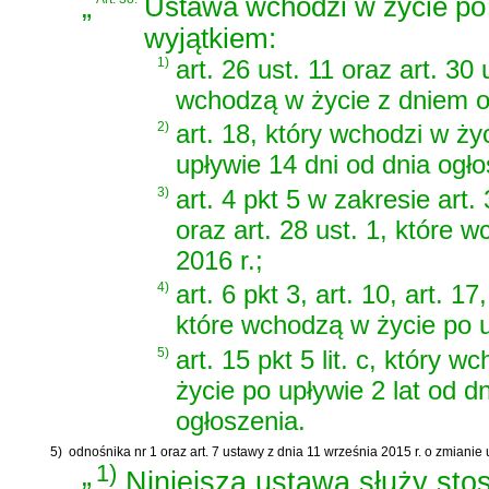
„
Ustawa wchodzi w życie po 
wyjątkiem:
1)
art. 26 ust. 11 oraz art. 30 
wchodzą w życie z dniem o
2)
art. 18, który wchodzi w ży
upływie 14 dni od dnia ogło
3)
art. 4 pkt 5 w zakresie art. 
oraz art. 28 ust. 1, które 
2016 r.;
4)
art. 6 pkt 3, art. 10, art. 17
które wchodzą w życie po u
5)
art. 15 pkt 5 lit. c, który w
życie po upływie 2 lat od d
ogłoszenia.
5)
odnośnika nr 1 oraz
art. 7 ustawy z dnia 11 września 2015 r. o zmiani
„
1)
Niniejsza ustawa służy st