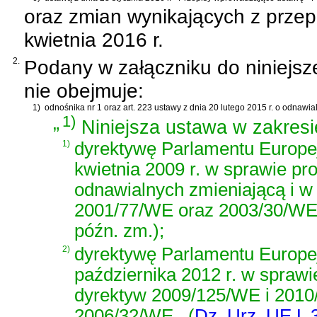
oraz zmian wynikających z prze
kwietnia 2016 r.
2.
Podany w załączniku do niniejsz
nie obejmuje:
1)
odnośnika nr 1 oraz
art. 223 ustawy z dnia 20 lutego 2015 r. o odnawia
„
1)
Niniejsza ustawa w zakresie
1)
dyrektywę Parlamentu Europe
kwietnia 2009 r. w sprawie pr
odnawialnych zmieniającą i w
2001/77/WE oraz 2003/30/W
późn. zm.)
;
2)
dyrektywę Parlamentu Europej
października 2012 r. w sprawi
dyrektyw 2009/125/WE i 2010/
2006/32/WE
(
Dz. Urz. UE L 3