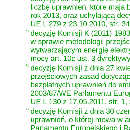
liczbę uprawnień, które mają
rok 2013, oraz uchylającą de
UE L 279 z 23.10.2010, str. 34
5)
decyzję Komisji K (2011) 1983
w sprawie metodologii przejśc
wytwarzającym energię elektr
mocy art. 10c ust. 3 dyrekty
6)
decyzję Komisji z dnia 27 kwi
przejściowych zasad dotyczą
bezpłatnych uprawnień do emis
2003/87/WE Parlamentu Europ
UE L 130 z 17.05.2011, str. 1,
7)
decyzję Komisji z dnia 30 czer
uprawnień, o której mowa w ar
Parlamentu Europejskiego i R