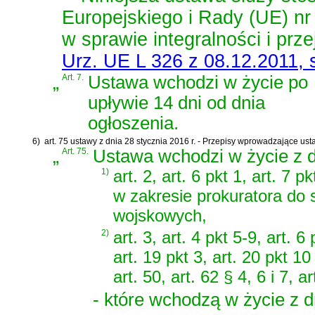
Europejskiego i Rady (UE) nr
w sprawie integralności i prz
Urz. UE L 326 z 08.12.2011, s
„
Art. 7.
Ustawa wchodzi w życie po
upływie 14 dni od dnia
ogłoszenia.
6)
art. 75 ustawy z dnia 28 stycznia 2016 r. - Przepisy wprowadzające us
„
Art. 75.
Ustawa wchodzi w życie z d
1)
art. 2, art. 6 pkt 1, art. 7 pk
w zakresie prokuratora do
wojskowych,
2)
art. 3, art. 4 pkt 5-9, art. 6 
art. 19 pkt 3, art. 20 pkt 10 l
art. 50, art. 62 § 4, 6 i 7, a
- które wchodzą w życie z d