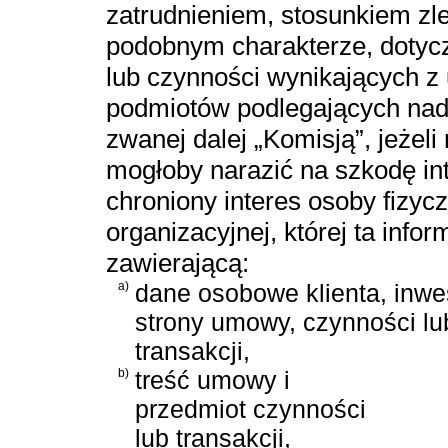
zatrudnieniem, stosunkiem zl
podobnym charakterze, dotyc
lub czynności wynikających z 
podmiotów podlegających nad
zwanej dalej „Komisją”, jeżeli
mogłoby narazić na szkodę int
chroniony interes osoby fizycz
organizacyjnej, której ta info
zawierającą:
a)
dane osobowe klienta, inwe
strony umowy, czynności lu
transakcji,
b)
treść umowy i
przedmiot czynności
lub transakcji,