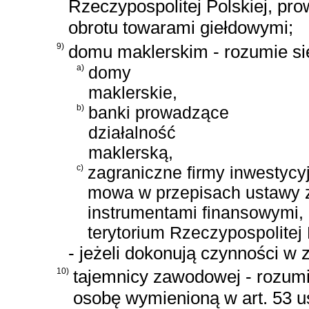
Rzeczypospolitej Polskiej, pr
obrotu towarami giełdowymi;
9)
domu maklerskim - rozumie się
a)
domy
maklerskie,
b)
banki prowadzące
działalność
maklerską,
c)
zagraniczne firmy inwestycy
mowa w przepisach
ustawy z
instrumentami finansowymi
,
terytorium Rzeczypospolitej 
- jeżeli dokonują czynności w 
10)
tajemnicy zawodowej - rozumi
osobę wymienioną w art. 53 u