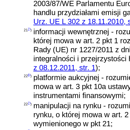
2003/87/WE Parlamentu Euro
handlu przydziałami emisji 
Urz. UE L 302 z 18.11.2010, s
7)
informacji wewnętrznej - roz
21
)
której mowa w
art. 2 pkt 1 
Rady (UE) nr 1227/2011 z dni
integralności i przejrzystośc
z 08.12.2011, str. 1
)
;
6)
platformie aukcyjnej - rozumi
22
)
mowa w
art. 3 pkt 10a ustawy
instrumentami finansowymi
;
7)
manipulacji na rynku - rozumi
22
)
rynku, o której mowa w art. 2
wymienionego w pkt 21;