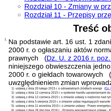
Rozdział 10 - Zmiany w pr
Rozdział 11 - Przepisy prz
Treść o
1.
Na podstawie
art. 16 ust. 1 zda
2000 r. o ogłaszaniu aktów norm
prawnych
(
Dz. U. z 2016 r. poz
niniejszego obwieszczenia jednol
2000 r. o giełdach towarowych
uwzględnieniem zmian wprowad
1)
ustawą z dnia 20 lutego 2015 r. o odnawialnych źródłach energii
(
Dz. 
2)
ustawą z dnia 12 czerwca 2015 r. o systemie handlu uprawnieniami do
3)
ustawą z dnia 12 czerwca 2015 r. o zmianie ustawy o nadzorze nad ry
4)
ustawą z dnia 5 sierpnia 2015 r. o zmianie ustaw regulujących warun
5)
ustawą z dnia 11 września 2015 r. o zmianie ustawy - Prawo energetyc
6)
ustawą z dnia 28 stycznia 2016 r. - Przepisy wprowadzające ustawę - 