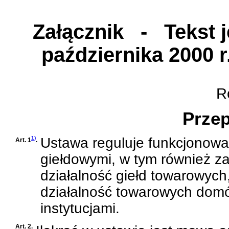
Załącznik
- Tekst je
października 2000 
Ro
Przep
1)
Ustawa reguluje funkcjonowan
Art. 1
.
giełdowymi, w tym również za
działalność giełd towarowych
działalność towarowych domó
instytucjami.
Art. 2.