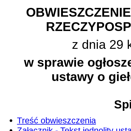
OBWIESZCZENI
RZECZYPOSP
z dnia 29 
w sprawie ogłosze
ustawy o gie
Spi
Treść obwieszczenia
Załącznik - Tekst jednolity us