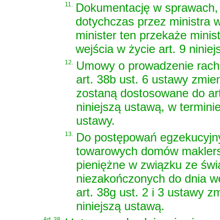
11.
Dokumentację w sprawach, 
dotychczas przez ministra w
minister ten przekaże mini
wejścia w życie art. 9 niniej
12.
Umowy o prowadzenie rachu
art. 38b ust. 6 ustawy zmie
zostaną dostosowane do art
niniejszą ustawą, w terminie
ustawy.
13.
Do postępowań egzekucyjn
towarowych domów maklersk
pieniężne w związku ze świa
niezakończonych do dnia wej
art. 38g ust. 2 i 3 ustawy 
niniejszą ustawą.
Art. 38.