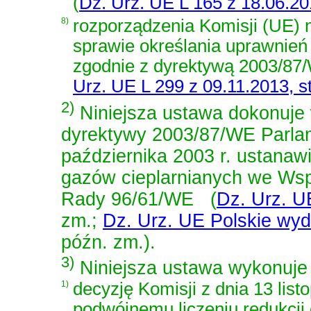
(
Dz. Urz. UE L 165 z 18.06.201
8)
rozporządzenia Komisji (UE) n
sprawie określania uprawnień
zgodnie z dyrektywą 2003/87
Urz. UE L 299 z 09.11.2013, st
2)
Niniejsza ustawa dokonuje w
dyrektywy 2003/87/WE Parlam
października 2003 r. ustanawi
gazów cieplarnianych we Wsp
Rady 96/61/WE
(
Dz. Urz. UE
zm.;
Dz. Urz. UE Polskie wydan
późn. zm.)
.
3)
Niniejsza ustawa wykonuje 
1)
decyzję Komisji z dnia 13 lis
podwójnemu liczeniu redukcji