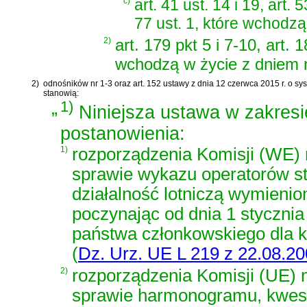
c)
art. 41 ust. 14 i 19, art. 5
77 ust. 1, które wchodzą
2)
art. 179 pkt 5 i 7-10, art. 
wchodzą w życie z dniem 
2)
odnośników nr 1-3 oraz
art. 152 ustawy z dnia 12 czerwca 2015 r. o s
stanowią:
„
1)
Niniejsza ustawa w zakresie
postanowienia:
1)
rozporządzenia Komisji (WE) n
sprawie wykazu operatorów st
działalność lotniczą wymieni
poczynając od dnia 1 styczni
państwa członkowskiego dla k
(
Dz. Urz. UE L 219 z 22.08.200
2)
rozporządzenia Komisji (UE) n
sprawie harmonogramu, kwesti