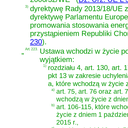
3)
dyrektywę Rady 2013/18/UE z 
dyrektywę Parlamentu Europe
promowania stosowania energi
przystąpieniem Republiki Cho
230
)
.
„
Art. 223.
Ustawa wchodzi w życie po 
wyjątkiem:
1)
rozdziału 4, art. 130, art. 
pkt 13 w zakresie uchylenia 
a, które wchodzą w życie z
a)
art. 75, art. 76 oraz art. 
wchodzą w życie z dniem
b)
art. 106-115, które wch
życie z dniem 1 paździe
2015 r.,