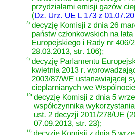
przydziałami emisji gazów ci
(
Dz. Urz. UE L 173 z 01.07.201
8)
decyzję Komisji z dnia 26 marc
państw członkowskich na lata
Europejskiego i Rady nr 406
28.03.2013, str. 106);
9)
decyzję Parlamentu Europejsk
kwietnia 2013 r. wprowadzaj
2003/87/WE ustanawiającej sy
cieplarnianych we Wspólnoci
10)
decyzję Komisji z dnia 5 wrz
współczynnika wykorzystania 
ust. 2 decyzji 2011/278/UE
(2
07.09.2013, str. 23);
11)
decyzję Komisji z dnia 5 wrz