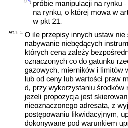
7)
próbie manipulacji na rynku -
23
)
na rynku, o której mowa w ar
w pkt 21.
Art. 3.
1.
O ile przepisy innych ustaw nie
nabywanie niebędących instru
których cena zależy bezpośredn
oznaczonych co do gatunku rzec
gazowych, mierników i limitów w
lub od ceny lub wartości praw m
d, przy wykorzystaniu środków
jeżeli propozycja jest skierowa
nieoznaczonego adresata, z wy
postępowaniu likwidacyjnym, u
dokonywane pod warunkiem upr