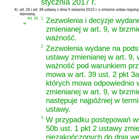
stycznia 2017 r.
4)
art. 26 i art. 38 ustawy z dnia 5 sierpnia 2015 r. o zmianie ustaw re
stanowią:
„
Art. 26.
1.
Zezwolenia i decyzje wydan
zmienianej w art. 9, w brz
ważność.
2.
Zezwolenia wydane na podstaw
ustawy zmienianej w art. 9
ważność pod warunkiem prze
mowa w art. 39 ust. 2 pkt 3a
których mowa odpowiednio w a
zmienianej w art. 9, w brzm
następuje najpóźniej w termi
ustawy.
3.
W przypadku postępowań wszc
50b ust. 1 pkt 2 ustawy zmi
niezakończonych do dnia wej