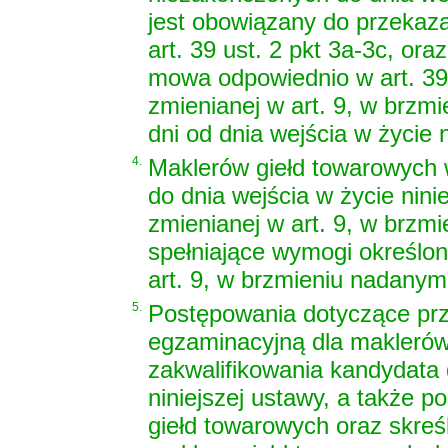
jest obowiązany do przekaz
art. 39 ust. 2 pkt 3a-3c, ora
mowa odpowiednio w art. 39 u
zmienianej w art. 9, w brzm
dni od dnia wejścia w życie n
4.
Maklerów giełd towarowych 
do dnia wejścia w życie nini
zmienianej w art. 9, w brzm
spełniające wymogi określon
art. 9, w brzmieniu nadanym
5.
Postępowania dotyczące prz
egzaminacyjną dla maklerów
zakwalifikowania kandydata
niniejszej ustawy, a także 
giełd towarowych oraz skreśl