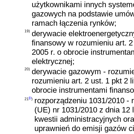
użytkownikami innych system
gazowych na podstawie umów 
ramach łączenia rynków;
19)
derywacie elektroenergetyczny
finansowy w rozumieniu
art. 2
2005 r. o obrocie instrument
elektrycznej;
20)
derywacie gazowym - rozumie 
rozumieniu
art. 2 ust. 1 pkt 2 
obrocie instrumentami finans
6)
rozporządzeniu 1031/2010 - 
21
)
(UE) nr 1031/2010 z dnia 12
kwestii administracyjnych or
uprawnień do emisji gazów c