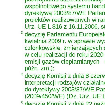
wspólnotowego systemu handl
dyrektywą 2003/87/WE Parlam
projektów realizowanych w ra
Urz. UE L 316 z 16.11.2006, st
2)
decyzję Parlamentu Europejsk
kwietnia 2009 r. w sprawie w
członkowskie, zmierzających 
w celu realizacji do roku 202
emisji gazów cieplarnianych
późn. zm.)
;
3)
decyzję Komisji z dnia 8 czer
interpretacji rodzajów działal
do dyrektywy 2003/87/WE Par
(2009/450/WE) (Dz. Urz. UE L 
4)
decyzję Komisji z dnia 22 paź