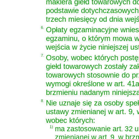
maklera giełd towarowych 
podstawie dotychczasowych p
trzech miesięcy od dnia wejś
6.
Opłaty egzaminacyjne wniesi
egzaminu, o którym mowa w u
wejścia w życie niniejszej u
7.
Osoby, wobec których postę
giełd towarowych zostały za
towarowych stosownie do prz
wymogi określone w art. 41a 
brzmieniu nadanym niniejsz
8.
Nie uznaje się za osoby speł
ustawy zmienianej w art. 9,
wobec których:
1)
ma zastosowanie art. 32 u
zmienianej w art. 9, w brz