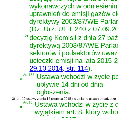
wykonawczych w odniesieniu 
uprawnień do emisji gazów cie
dyrektywy 2003/87/WE Parlam
(Dz. Urz. UE L 240 z 07.09.201
12)
decyzję Komisji z dnia 27 paź
dyrektywą 2003/87/WE Parlam
sektorów i podsektorów uważ
ucieczki emisji na lata 2015
29.10.2014, str. 114
)
.
„
Art. 152.
Ustawa wchodzi w życie p
upływie 14 dni od dnia
ogłoszenia.
3)
art. 10 ustawy z dnia 12 czerwca 2015 r. o zmianie ustawy o nadzorze
„
Art. 10.
Ustawa wchodzi w życie z dn
wyjątkiem art. 8, który wch