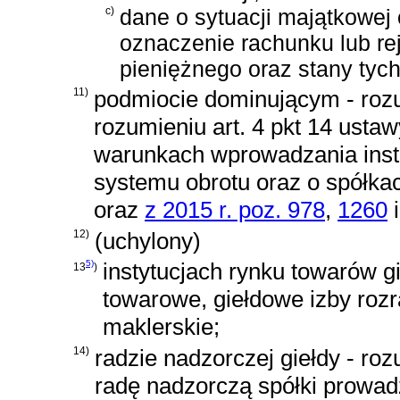
c)
dane o sytuacji majątkowej 
oznaczenie rachunku lub re
pieniężnego oraz stany tyc
11)
podmiocie dominującym - rozu
rozumieniu
art. 4 pkt 14 ustaw
warunkach wprowadzania ins
systemu obrotu oraz o spółka
oraz
z 2015 r. poz. 978
,
1260
12)
(uchylony)
5)
instytucjach rynku towarów gi
13
)
towarowe, giełdowe izby ro
maklerskie;
14)
radzie nadzorczej giełdy - roz
radę nadzorczą spółki prowad