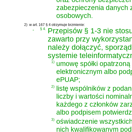
zabezpieczenia danych 
osobowych.
2)
w art. 167 § 4 otrzymuje brzmienie:
„
§ 4.
Przepisów § 1-3 nie stosu
zawarto przy wykorzystan
należy dołączyć, sporzą
systemie teleinformatyc
1)
umowę spółki opatrzoną
elektronicznym albo po
ePUAP;
2)
listę wspólników z podan
liczby i wartości nomina
każdego z członków zar
albo podpisem potwierd
3)
oświadczenie wszystkic
nich kwalifikowanym po