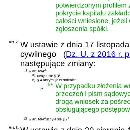
potwierdzonym profilem
pokrycie kapitału zakła
całości wniesione, jeżeli
zgłoszenia spółki.
Art. 2.
W
ustawie z dnia 17 listopad
cywilnego
(
Dz. U. z 2016 r. 
następujące zmiany:
1)
3
w art. 694
:
a)
1
uchyla się § 3
,
b)
§ 4 otrzymuje brzmienie:
„
§ 4.
W przypadku złożenia wn
orzeczeń i pism sądowy
drogą wniosek za pośre
obsługującego postępowa
2)
4
1
w art. 694
uchyla się § 2
.
Art. 3.