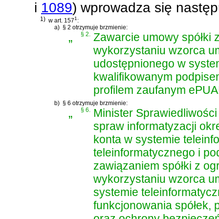
i
1089
)
wprowadza się następ
1)
1
w art. 157
:
a)
§ 2 otrzymuje brzmienie:
„
§ 2.
Zawarcie umowy spółki z
wykorzystaniu wzorca 
udostępnionego w system
kwalifikowanym podpise
profilem zaufanym ePUA
b)
§ 6 otrzymuje brzmienie:
„
§ 6.
Minister Sprawiedliwośc
spraw informatyzacji okr
konta w systemie telein
teleinformatycznego i p
zawiązaniem spółki z og
wykorzystaniu wzorca u
systemie teleinformatycz
funkcjonowania spółek, 
oraz ochrony bezpieczeń