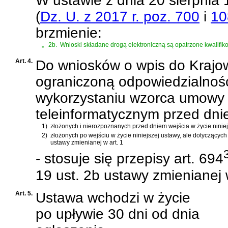
W
ustawie z dnia 20 sierpni
(
Dz. U. z 2017 r. poz. 700
i
10
brzmienie:
„
2b.
Wnioski składane drogą elektroniczną są opatrzone kwalif
Art. 4.
Do wniosków o wpis do Krajo
ograniczoną odpowiedzialnośc
wykorzystaniu wzorca umowy
teleinformatycznym przed dnie
1)
złożonych i nierozpoznanych przed dniem wejścia w życie niniej
2)
złożonych po wejściu w życie niniejszej ustawy, ale dotyczących
ustawy zmienianej w art. 1
- stosuje się przepisy art. 694
19 ust. 2b ustawy zmienianej
Art. 5.
Ustawa wchodzi w życie
po upływie 30 dni od dnia