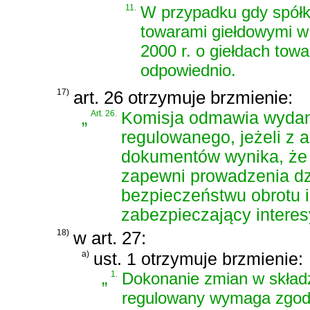
11.
W przypadku gdy spółki
towarami giełdowymi w
2000 r. o giełdach tow
odpowiednio.
17)
art. 26 otrzymuje brzmienie:
„
Art. 26.
Komisja odmawia wydan
regulowanego, jeżeli z 
dokumentów wynika, że 
zapewni prowadzenia dz
bezpieczeństwu obrotu 
zabezpieczający interes
18)
w art. 27:
a)
ust. 1 otrzymuje brzmienie:
„
1.
Dokonanie zmian w składz
regulowany wymaga zgody