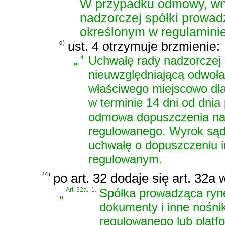
W przypadku odmowy, wni
nadzorczej spółki prowad
określonym w regulamini
d)
ust. 4 otrzymuje brzmienie:
„
4.
Uchwałę rady nadzorczej 
nieuwzględniającą odwoł
właściwego miejscowo dla
w terminie 14 dni od dnia
odmowa dopuszczenia nar
regulowanego. Wyrok sąd
uchwałę o dopuszczeniu i
regulowanym.
24)
po art. 32 dodaje się art. 32a
„
Art. 32a.
1.
Spółka prowadząca ryn
dokumenty i inne nośni
regulowanego lub platf