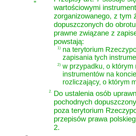
wartościowymi instrumen
zorganizowanego, z tym 
dopuszczonych do obrotu 
prawne związane z zapis
powstają:
1)
na terytorium Rzeczypos
zapisania tych instru
2)
w przypadku, o którym m
instrumentów na konci
rozliczający, o którym m
2.
Do ustalenia osób upraw
pochodnych dopuszczonyc
poza terytorium Rzeczyposp
przepisów prawa polskiego
2.