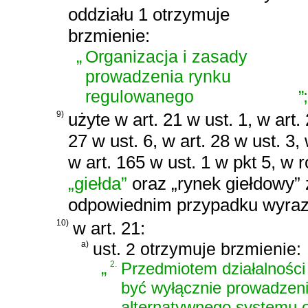
oddziału 1 otrzymuje
brzmienie:
„
Organizacja i zasady
prowadzenia rynku
regulowanego
”
;
9)
użyte w art. 21 w ust. 1, w art. 
27 w ust. 6, w art. 28 w ust. 3,
w art. 165 w ust. 1 w pkt 5, w 
„giełda”
oraz „rynek giełdowy” z
odpowiednim przypadku wyra
10)
w art. 21:
a)
ust. 2 otrzymuje brzmienie:
„
2.
Przedmiotem działalności
być wyłącznie prowadzen
alternatywnego systemu o