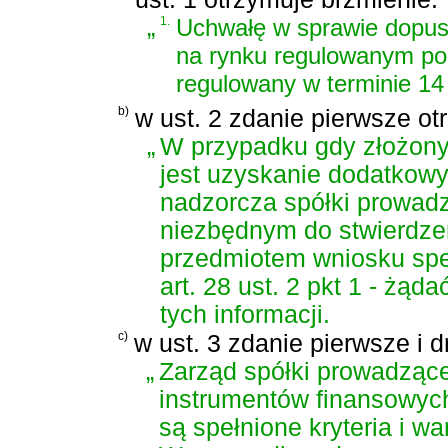
„
1.
Uchwałę w sprawie dopus
na rynku regulowanym pod
regulowany w terminie 14 
b)
w ust. 2 zdanie pierwsze ot
„
W przypadku gdy złożony 
jest uzyskanie dodatkowy
nadzorcza spółki prowadz
niezbędnym do stwierdze
przedmiotem wniosku speł
art. 28 ust. 2 pkt 1 - żą
tych informacji.
c)
w ust. 3 zdanie pierwsze i 
„
Zarząd spółki prowadząc
instrumentów finansowych
są spełnione kryteria i wa