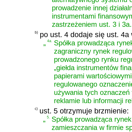
prowadzenie innej działal
instrumentami finansowym
zastrzeżeniem ust. 3 i 3a.
b)
po ust. 4 dodaje się ust. 4a
„
4a.
Spółka prowadząca ryne
zagraniczny rynek regul
prowadzonego rynku reg
„giełda instrumentów fin
papierami wartościowym
regulowanego oznaczenie
używania tych oznaczeń w
reklamie lub informacji r
c)
ust. 5 otrzymuje brzmienie:
„
5.
Spółka prowadząca rynek
zamieszczania w firmie sp