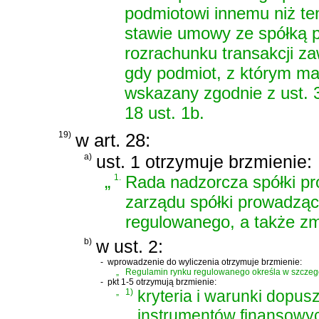
podmiotowi innemu niż ten
stawie umowy ze spółką 
rozrachunku transakcji z
gdy podmiot, z którym m
wskazany zgodnie z ust. 
18 ust. 1b.
19)
w art. 28:
a)
ust. 1 otrzymuje brzmienie:
„
1.
Rada nadzorcza spółki pr
zarządu spółki prowadząc
regulowanego, a także zm
b)
w ust. 2:
-
wprowadzenie do wyliczenia otrzymuje brzmienie:
„
Regulamin rynku regulowanego określa w szczegó
-
pkt 1-5 otrzymują brzmienie:
„
1)
kryteria i warunki dopu
instrumentów finansowy