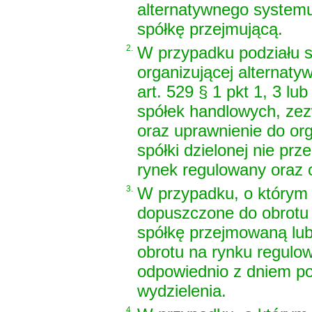
alternatywnego systemu
spółkę przejmującą.
2.
W przypadku podziału s
organizującej alternat
art. 529 § 1 pkt 1, 3 lu
spółek handlowych
, ze
oraz uprawnienie do or
spółki dzielonej nie pr
rynek regulowany oraz 
3.
W przypadku, o którym 
dopuszczone do obrotu
spółkę przejmowaną lub
obrotu na rynku regul
odpowiednio z dniem po
wydzielenia.
4.