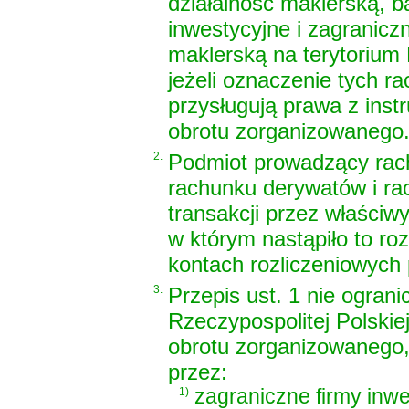
działalność maklerską, b
inwestycyjne i zagranic
maklerską na terytorium 
jeżeli oznaczenie tych r
przysługują prawa z in
obrotu zorganizowanego
2.
Podmiot prowadzący rac
rachunku derywatów i rac
transakcji przez właściwy
w którym nastąpiło to ro
kontach rozliczeniowych
3.
Przepis ust. 1 nie ogran
Rzeczypospolitej Polski
obrotu zorganizowanego,
przez:
1)
zagraniczne firmy inw