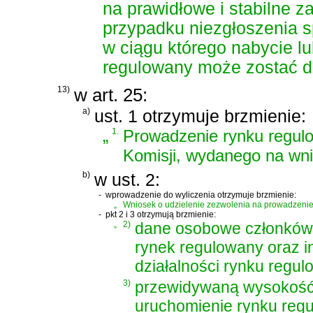
na prawidłowe i stabilne 
przypadku niezgłoszenia 
w ciągu którego nabycie lu
regulowany może zostać 
13)
w art. 25:
a)
ust. 1 otrzymuje brzmienie:
„
1.
Prowadzenie rynku regu
Komisji, wydanego na wn
b)
w ust. 2:
-
wprowadzenie do wyliczenia otrzymuje brzmienie:
„
Wniosek o udzielenie zezwolenia na prowadzenie
-
pkt 2 i 3 otrzymują brzmienie:
„
2)
dane osobowe członków 
rynek regulowany oraz i
działalności rynku regu
3)
przewidywaną wysokość 
uruchomienie rynku reg