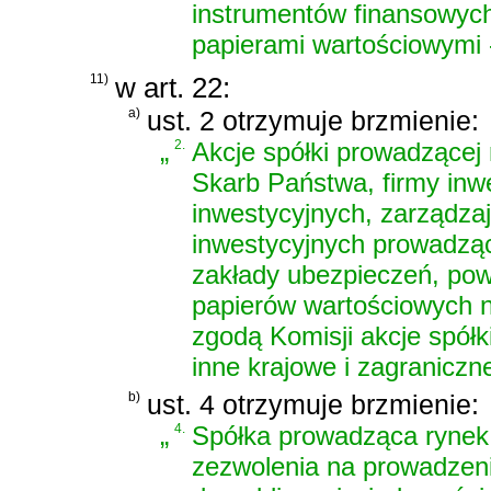
instrumentów finansowych
papierami wartościowymi 
11)
w art. 22:
a)
ust. 2 otrzymuje brzmienie:
„
2.
Akcje spółki prowadzące
Skarb Państwa, firmy inw
inwestycyjnych, zarządza
inwestycyjnych
prowadzący
zakłady ubezpieczeń, po
papierów wartościowych 
zgodą Komisji akcje spół
inne krajowe i zagranicz
b)
ust. 4 otrzymuje brzmienie:
„
4.
Spółka prowadząca rynek
zezwolenia na prowadzen