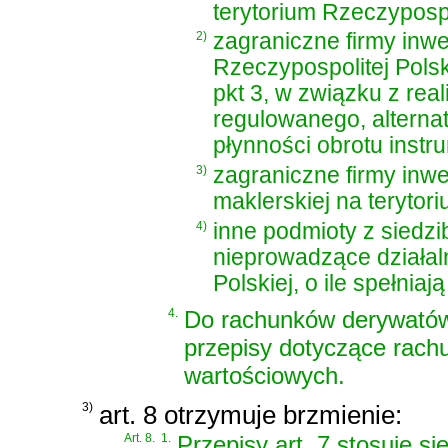
terytorium Rzeczypospo
2)
zagraniczne firmy inw
Rzeczypospolitej Polsk
pkt 3, w związku z rea
regulowanego, altern
płynności obrotu inst
3)
zagraniczne firmy inw
maklerskiej na terytori
4)
inne podmioty z siedzi
nieprowadzące działaln
Polskiej, o ile spełniaj
4.
Do rachunków derywatów 
przepisy dotyczące rac
wartościowych.
3)
art. 8 otrzymuje brzmienie:
„
Art. 8.
1.
Przepisy art. 7 stosuje s