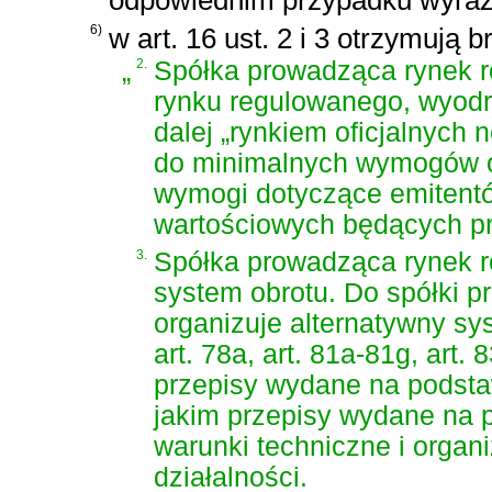
odpowiednim przypadku wyra
6)
w art. 16 ust. 2 i 3 otrzymują b
„
2.
Spółka prowadząca rynek 
rynku regulowanego, wyodr
dalej „rynkiem oficjalnych
do minimalnych wymogów o
wymogi dotyczące emitentó
wartościowych będących pr
3.
Spółka prowadząca rynek 
system obrotu. Do spółki p
organizuje alternatywny sys
art. 78a, art. 81a-81g, art. 8
przepisy wydane na podstawi
jakim przepisy wydane na po
warunki techniczne i orga
działalności.