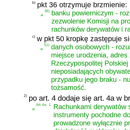
b)
pkt 36 otrzymuje brzmienie:
„
36)
banku powierniczym - roz
zezwolenie Komisji na p
rachunków derywatów i r
c)
w pkt 50 kropkę zastępuje si
„
51)
danych osobowych - rozumi
miejsce urodzenia, adres
Rzeczypospolitej Polskie
nieposiadających obywate
przypadku jego braku - 
tożsamość.
2)
po art. 4 dodaje się art. 4a w b
„
Art. 4a.
1.
Rachunkami derywatów są
instrumenty pochodne d
prowadzone wyłącznie pr