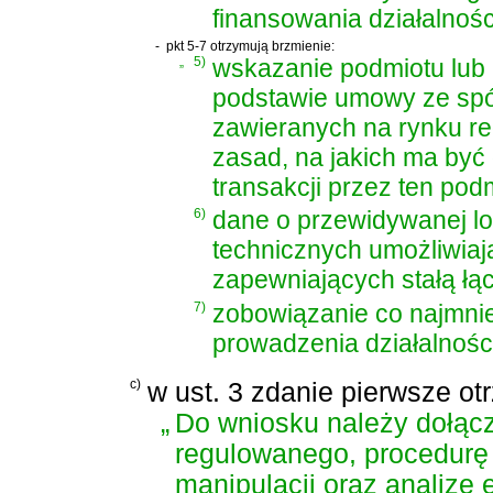
finansowania działalnośc
-
pkt 5-7 otrzymują brzmienie:
„
5)
wskazanie podmiotu lub
podstawie umowy ze spół
zawieranych na rynku r
zasad, na jakich ma być
transakcji przez ten podm
6)
dane o przewidywanej lo
technicznych umożliwiaj
zapewniających stałą łą
7)
zobowiązanie co najmnie
prowadzenia działalnoś
c)
w ust. 3 zdanie pierwsze ot
„
Do wniosku należy dołączy
regulowanego, procedurę 
manipulacji oraz analizę