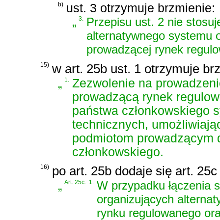
b)
ust. 3 otrzymuje brzmienie:
„
3.
Przepisu ust. 2 nie stosu
alternatywnego systemu o
prowadzącej rynek regul
15)
w art. 25b ust. 1 otrzymuje br
„
1.
Zezwolenie na prowadzeni
prowadzącą rynek regulowa
państwa członkowskiego s
technicznych, umożliwiaj
podmiotom prowadzącym dz
członkowskiego.
16)
po art. 25b dodaje się art. 25
„
Art. 25c.
1.
W przypadku łączenia s
organizujących alterna
rynku regulowanego ora