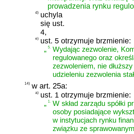
prowadzenia rynku regul
d)
uchyla
się ust.
4,
e)
ust. 5 otrzymuje brzmienie:
„
5.
Wydając zezwolenie, Komis
regulowanego oraz określa
zezwoleniem, nie dłuższy 
udzieleniu zezwolenia sta
14)
w art. 25a:
a)
ust. 1 otrzymuje brzmienie:
„
1.
W skład zarządu spółki 
osoby posiadające wykszta
w instytucjach rynku fin
związku ze sprawowanymi