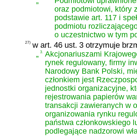
„
Podmiotowi uprawnione
oraz podmiotowi, który 
podstawie art. 117 i sp
podmiotu rozliczająceg
o uczestnictwo w tym p
27)
w art. 46 ust. 3 otrzymuje brz
„
3.
Akcjonariuszami Krajoweg
rynek regulowany, firmy in
Narodowy Bank Polski, mię
członkiem jest Rzeczpospo
jednostki organizacyjne, k
rejestrowania papierów wa
transakcji zawieranych w 
organizowania rynku regul
państwa członkowskiego l
podlegające nadzorowi wł