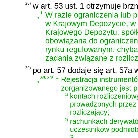
28)
w art. 53 ust. 1 otrzymuje brz
„
1.
W razie ograniczenia lub 
w Krajowym Depozycie, w 
Krajowego Depozytu, spół
obowiązana do ograniczeni
rynku regulowanym, chyba
zadania związane z rozlic
29)
po art. 57 dodaje się art. 57a
„
Art. 57a.
1.
Rejestracja instrumen
zorganizowanego jest 
1)
kontach rozliczeniow
prowadzonych przez
rozliczający;
2)
rachunkach derywató
uczestników podmiotó
3.