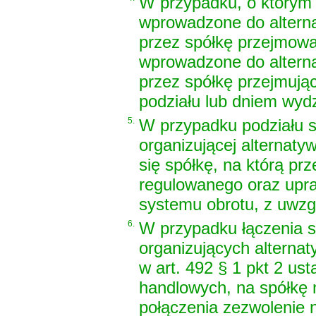
W przypadku, o którym 
wprowadzone do altern
przez spółkę przejmowan
wprowadzone do altern
przez spółkę przejmują
podziału lub dniem wydz
5.
W przypadku podziału s
organizującej alternaty
się spółkę, na którą pr
regulowanego oraz upra
systemu obrotu, z uwzg
6.
W przypadku łączenia s
organizujących alterna
w
art. 492 § 1 pkt 2 us
handlowych
, na spółkę
połączenia zezwolenie 