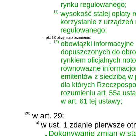
rynku regulowanego;
11)
wysokość stałej opłaty 
korzystanie z urządzeń
regulowanego;
-
pkt 13 otrzymuje brzmienie:
„
13)
obowiązki informacyjne
dopuszczonych do obro
rynkiem oficjalnych not
równoważne informacjo
emitentów z siedzibą 
dla których Rzeczpospo
rozumieniu art. 55a ust
w art. 61 tej ustawy;
20)
w art. 29:
a)
w ust. 1 zdanie pierwsze ot
„
Dokonywanie zmian w sta