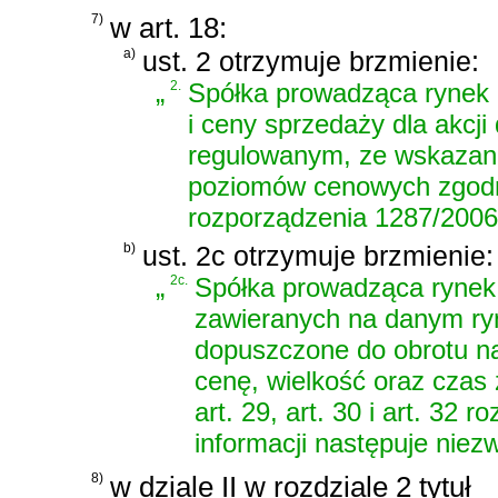
7)
w art. 18:
a)
ust. 2 otrzymuje brzmienie:
„
2.
Spółka prowadząca rynek 
i ceny sprzedaży dla akcj
regulowanym, ze wskazan
poziomów cenowych zgodnie 
rozporządzenia 1287/2006
b)
ust. 2c otrzymuje brzmienie:
„
2c.
Spółka prowadząca rynek
zawieranych na danym ryn
dopuszczone do obrotu n
cenę, wielkość oraz czas z
art. 29, art. 30 i art. 3
informacji następuje niezw
8)
w dziale II w rozdziale 2 tytuł