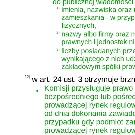
do publicznej wiadomości 
1)
imienia, nazwiska oraz
zamieszkania - w przy
fizycznych,
2)
nazwy albo firmy oraz 
prawnych i jednostek n
3)
liczby posiadanych prz
wynikającego z nich udz
zakładowym spółki pro
12)
w art. 24 ust. 3 otrzymuje brz
„
3.
Komisji przysługuje praw
bezpośredniego lub pośredn
prowadzącej rynek regulow
od dnia dokonania zawiado
przypadku gdy podmiot zam
prowadzącej rynek regulo