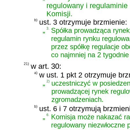
regulowany i regulamini
Komisji.
b)
ust. 3 otrzymuje brzmienie:
„
3.
Spółka prowadząca rynek
regulamin rynku regulowa
przez spółkę regulacje o
co najmniej na 2 tygodnie
21)
w art. 30:
a)
w ust. 1 pkt 2 otrzymuje brz
„
2)
uczestniczyć w posiedzen
prowadzącej rynek regul
zgromadzeniach.
b)
ust. 6 i 7 otrzymują brzmien
„
6.
Komisja może nakazać rad
regulowany niezwłoczne po