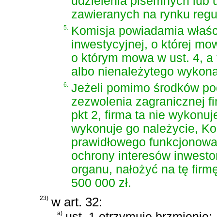
udzielenia pisemnych lub 
zawieranych na rynku reg
5.
Komisja powiadamia właści
inwestycyjnej, o której mo
o którym mowa w ust. 4, 
albo nienależytego wykona
6.
Jeżeli pomimo środków podj
zezwolenia zagranicznej fi
pkt 2, firma ta nie wykonu
wykonuje go należycie, K
prawidłowego funkcjonowan
ochrony interesów inwesto
organu, nałożyć na tę fir
500 000 zł.
23)
w art. 32:
a)
ust. 1 otrzymuje brzmienie: