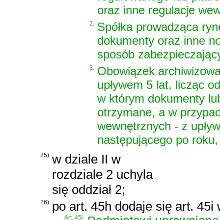
oraz inne regulacje we
2.
Spółka prowadząca ryn
dokumenty oraz inne noś
sposób zabezpieczający 
3.
Obowiązek archiwizowa
upływem 5 lat, licząc o
w którym dokumenty lub 
otrzymane, a w przypad
wewnętrznych - z upływe
następującego po roku,
25)
w dziale II w
rozdziale 2 uchyla
się oddział 2;
26)
po art. 45h dodaje się art. 45i
Art. 45i.