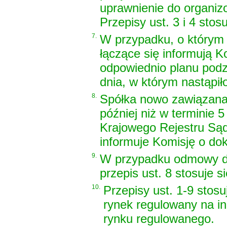
uprawnienie do organiz
Przepisy ust. 3 i 4 stos
7.
W przypadku, o którym m
łączące się informują K
odpowiednio planu podzi
dnia, w którym nastąpił
8.
Spółka nowo zawiązana 
później niż w terminie 5
Krajowego Rejestru Sąd
informuje Komisję o do
9.
W przypadku odmowy d
przepis ust. 8 stosuje s
10.
Przepisy ust. 1-9 stos
rynek regulowany na in
rynku regulowanego.