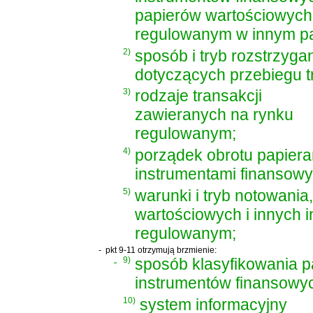
papierów wartościowych
regulowanym w innym pa
2)
sposób i tryb rozstrzyga
dotyczących przebiegu tr
3)
rodzaje transakcji
zawieranych na rynku
regulowanym;
4)
porządek obrotu papiera
instrumentami finansow
5)
warunki i tryb notowania
wartościowych i innych 
regulowanym;
-
pkt 9-11 otrzymują brzmienie:
„
9)
sposób klasyfikowania p
instrumentów finansowy
10)
system informacyjny