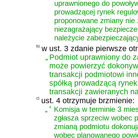
uprawnionego do powoływa
prowadzącej rynek regulo
proponowane zmiany nie 
niezagrażający bezpiecze
należycie zabezpieczający
b)
w ust. 3 zdanie pierwsze ot
„
Podmiot uprawniony do za
może powierzyć dokonywa
transakcji podmiotowi in
spółką prowadzącą rynek
transakcji zawieranych n
c)
ust. 4 otrzymuje brzmienie:
„
4.
Komisja w terminie 3 mie
zgłasza sprzeciw wobec 
zmianą podmiotu dokonując
wobec planowanego powie