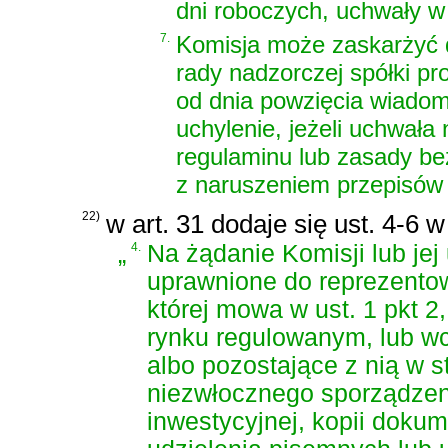
dni roboczych, uchwały w 
7.
Komisja może zaskarżyć 
rady nadzorczej spółki pr
od dnia powzięcia wiadom
uchylenie, jeżeli uchwała
regulaminu lub zasady bez
z naruszeniem przepisów 
22)
w art. 31 dodaje się ust. 4-6 
„
4.
Na żądanie Komisji lub je
uprawnione do reprezentow
której mowa w ust. 1 pkt 2
rynku regulowanym, lub wc
albo pozostające z nią w 
niezwłocznego sporządzenia
inwestycyjnej, kopii dokum