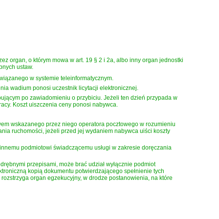
ez organ, o którym mowa w art. 19 § 2 i 2a, albo inny organ jednostki
bnych ustaw.
wiązanego w systemie teleinformatycznym.
ia wadium ponosi uczestnik licytacji elektronicznej.
ępującym po
zawiadomieniu o przybiciu. Jeżeli ten dzień przypada w
racy. Koszt uiszczenia ceny ponosi nabywca.
ctwem wskazanego przez niego operatora pocztowego w rozumieniu
ia ruchomości, jeżeli przed jej wydaniem nabywca uiści koszty
 innemu podmiotowi świadczącemu usługi w zakresie doręczania
h odrębnymi przepisami, może brać udział wyłącznie podmiot
lektroniczną kopią dokumentu potwierdzającego spełnienie tych
 rozstrzyga organ egzekucyjny, w drodze postanowienia, na które