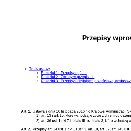
Przepisy wpro
Treść ustawy
Rozdział 1 - Przepisy ogólne
Rozdział 2 - Zmiany w przepisach
Rozdział 3 - Przepisy uchylające, przejściowe, dostoso
Art. 1.
Ustawa z dnia 16 listopada 2016 r. o Krajowej Administracji 
1)
art. 13 i art. 15, które wchodzą w życie z dniem ogłoszeni
2)
art. 36 ust. 1 pkt 7 i działu III rozdziału 3, które wchodzą
Art. 2.
Przepisy art. 14 ust. 1 pkt 1 i ust. 3, art. 18, art. 39, art. 145