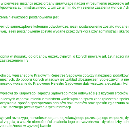
 pierwszej instancji przez organy sprawujące nadzór w rozumieniu przepisów art. 
stępowania administracyjnego
, z tym że termin do wniesienia zażalenia wynosi 7 
enia nieważności postanowienia jest:
bowej lub samorządowe kolegium odwoławcze, jeżeli postanowienie zostało wydane 
owej, jeżeli postanowienie zostało wydane przez dyrektora izby administracji ska
opnia w stosunku do organów egzekucyjnych, o których mowa w art. 19, nadzór n
 zastrzeżeniem § 3.
dmiotu wpisanego w Krajowym Rejestrze Sądowym dotyczy należności podatkowych
niężnych, do poboru których właściwy jest Zakład Ubezpieczeń Społecznych, a nie
wniosek o wpisanie do Krajowego Rejestru Sądowego daty wszczęcia egzekucji tyc
h wpisowi do Krajowego Rejestru Sądowego może odbywać się z użyciem środków k
ublicznych w porozumieniu z ministrem właściwym do spraw zabezpieczenia społe
zporządzenia, sposób sporządzania odpisów dokumentów oraz sposób zgłaszania oko
 skutecznego przekazywania tych informacji.
jnymi rozstrzyga, na wniosek organu egzekucyjnego pozostającego w sporze, dyre
ł zajęcia, a w razie niemożności ustalenia tego pierwszeństwa - dyrektor izby ad
zet należności w wyższej kwocie.