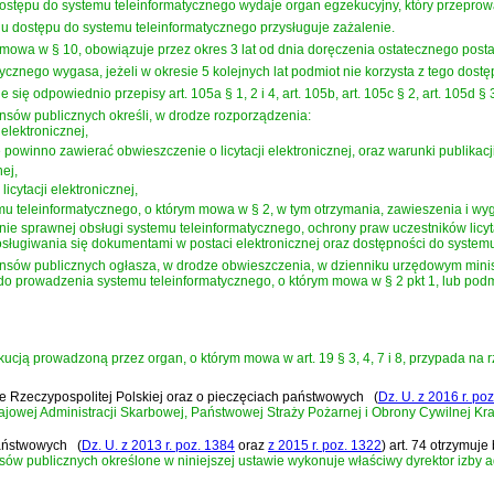
stępu do systemu teleinformatycznego wydaje organ egzekucyjny, który przeprowadz
u dostępu do systemu teleinformatycznego przysługuje zażalenie.
mowa w § 10, obowiązuje przez okres 3 lat od dnia doręczenia ostatecznego post
cznego wygasa, jeżeli w okresie 5 kolejnych lat podmiot nie korzysta z tego dostę
e się odpowiednio przepisy art. 105a § 1, 2 i 4, art. 105b, art. 105c § 2, art. 105d § 3,
ansów publicznych określi, w drodze rozporządzenia:
 elektronicznej,
 powinno zawierać obwieszczenie o licytacji elektronicznej, oraz warunki publikac
nej,
icytacji elektronicznej,
u teleinformatycznego, o którym mowa w § 2, w tym otrzymania, zawieszenia i wy
ie sprawnej obsługi systemu teleinformatycznego, ochrony praw uczestników licytac
ługiwania się dokumentami w postaci elektronicznej oraz dostępności do systemu
nansów publicznych ogłasza, w drodze obwieszczenia, w dzienniku urzędowym minis
 prowadzenia systemu teleinformatycznego, o którym mowa w § 2 pkt 1, lub podm
cją prowadzoną przez organ, o którym mowa w art. 19 § 3, 4, 7 i 8, przypada na r
nie Rzeczypospolitej Polskiej oraz o pieczęciach państwowych
(
Dz. U. z 2016 r. po
Krajowej Administracji Skarbowej, Państwowej Straży Pożarnej i Obrony Cywilnej Kra
państwowych
(
Dz. U. z 2013 r. poz. 1384
oraz
z 2015 r. poz. 1322
)
art. 74 otrzymuje
ów publicznych określone w niniejszej ustawie wykonuje właściwy dyrektor izby a