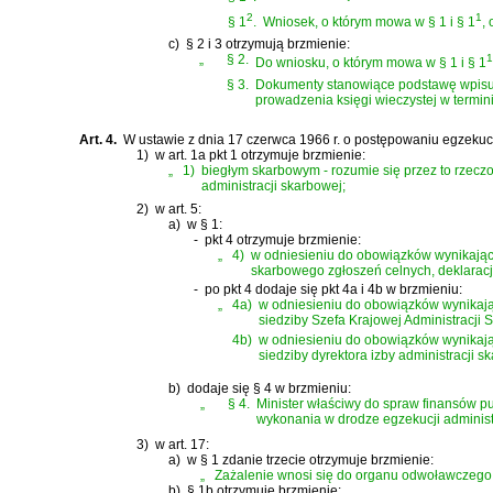
2
1
§ 1
.
Wniosek, o którym mowa w § 1 i § 1
,
c)
§ 2 i 3 otrzymują brzmienie:
„
§ 2.
1
Do wniosku, o którym mowa w § 1 i § 1
§ 3.
Dokumenty stanowiące podstawę wpisu w
prowadzenia księgi wieczystej w termini
Art. 4.
W
ustawie z dnia 17 czerwca 1966 r. o postępowaniu egzekuc
1)
w art. 1a pkt 1 otrzymuje brzmienie:
„
1)
biegłym skarbowym - rozumie się przez to rzec
administracji skarbowej;
2)
w art. 5:
a)
w § 1:
-
pkt 4 otrzymuje brzmienie:
„
4)
w odniesieniu do obowiązków wynikający
skarbowego zgłoszeń celnych, deklaracji
-
po pkt 4 dodaje się pkt 4a i 4b w brzmieniu:
„
4a)
w odniesieniu do obowiązków wynikają
siedziby Szefa Krajowej Administracji 
4b)
w odniesieniu do obowiązków wynikając
siedziby dyrektora izby administracji s
b)
dodaje się § 4 w brzmieniu:
„
§ 4.
Minister właściwy do spraw finansów p
wykonania w drodze egzekucji adminis
3)
w art. 17:
a)
w § 1 zdanie trzecie otrzymuje brzmienie:
„
Zażalenie wnosi się do organu odwoławczego z
b)
§ 1b otrzymuje brzmienie: