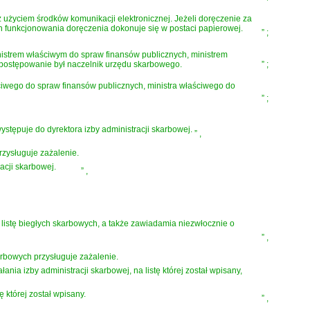
yciem środków komunikacji elektronicznej. Jeżeli doręczenie za
h funkcjonowania doręczenia dokonuje się w postaci papierowej.
”
;
nistrem właściwym do spraw finansów publicznych, ministrem
 postępowanie był naczelnik urzędu skarbowego.
”
;
iwego do spraw finansów publicznych, ministra właściwego do
”
;
ępuje do dyrektora izby administracji skarbowej.
”
,
rzysługuje zażalenie.
acji skarbowej.
”
,
listę biegłych skarbowych, a także zawiadamia niezwłocznie o
”
,
arbowych przysługuje zażalenie.
a izby administracji skarbowej, na listę której został wpisany,
 której został wpisany.
”
,