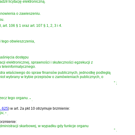
ił licytację elektroniczną.
anowienia o zawieszeniu.
pu.
 art. 106 § 1 oraz art. 107 § 1, 2, 3 i 4.
ji tego obwieszczenia,
gaśnięcia dostępu
ji elektronicznej, sprawności i skuteczności egzekucji z
 teleinformatycznego.
tra właściwego do spraw finansów publicznych, jednostkę podległą
iot wybrany w trybie przepisów o zamówieniach publicznych, o
”
;
zecz tego organu.
”
.
z. 625
)
w art. 2a pkt 10 otrzymuje brzmienie:
ju;
”
.
 brzmienie:
dministracji skarbowej, w wypadku gdy funkcje organu
”
.