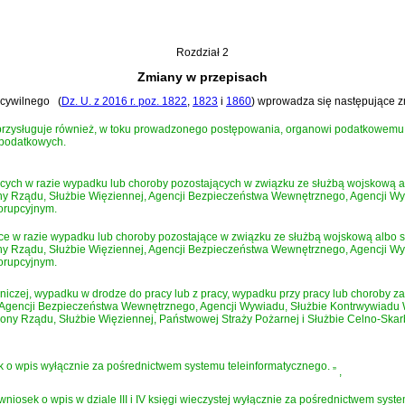
Rozdział 2
Zmiany w przepisach
 cywilnego
(
Dz. U. z 2016 r. poz. 1822
,
1823
i
1860
)
wprowadza się następujące z
przysługuje również, w toku prowadzonego postępowania, organowi podatkowemu, je
 podatkowych.
ch w razie wypadku lub choroby pozostających w związku ze służbą wojskową albo
ony Rządu, Służbie Więziennej, Agencji Bezpieczeństwa Wewnętrznego, Agencji 
orupcyjnym.
w razie wypadku lub choroby pozostające w związku ze służbą wojskową albo słu
ony Rządu, Służbie Więziennej, Agencji Bezpieczeństwa Wewnętrznego, Agencji 
orupcyjnym.
lniczej, wypadku w drodze do pracy lub z pracy, wypadku przy pracy lub choroby
i, Agencji Bezpieczeństwa Wewnętrznego, Agencji Wywiadu, Służbie Kontrwywiad
rony Rządu, Służbie Więziennej, Państwowej Straży Pożarnej i Służbie Celno-Skar
k o wpis wyłącznie za pośrednictwem systemu teleinformatycznego.
”
,
iosek o wpis w dziale III i IV księgi wieczystej wyłącznie za pośrednictwem syst