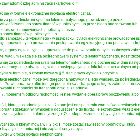
 zawiadomić izbę administracji skarbowej o:
”
;
się w formie elektronicznej (licytacja elektroniczna).
 się za pośrednictwem systemu teleinformatycznego prowadzonego przez:
rowi właściwemu do spraw finansów publicznych lub przez niego nadzorowaną lub
przepisów o zamówieniach publicznych przez:
o spraw finansów publicznych lub
ki samorządu terytorialnego - w przypadku licytacji elektronicznej prowadzonej prz
nego uprawniony do prowadzenia postępowania egzekucyjnego na podstawie odrę
icznej organy egzekucyjne są uprawnione do przetwarzania danych osobowych zobo
znej wadium składa się za pośrednictwem systemu teleinformatycznego. Koszt złożen
a się za pośrednictwem systemu teleinformatycznego nie później niż w dniu nast
 od pracy, cenę uiszcza się w dniu następującym po dniu lub dniach wolnych od p
bycia w terminie, o którym mowa w § 5, traci prawo wynikłe z przybicia.
tacji elektronicznej może być doręczona nabywcy, na jego wniosek, za pośredni
r. - Prawo pocztowe
albo innego podmiotu świadczącego usługi w zakresie doręczan
towania ruchomości do transportu oraz jej załadunku.
 7, momentem odbioru ruchomości jest jej wydanie operatorowi pocztowemu albo
mości, której posiadanie jest uzależnione jest od spełnienia warunków określonyc
ez organ egzekucyjny. Wniosek o dopuszczenie do licytacji elektronicznej wraz z e
ctwem systemu teleinformatycznego. O niedopuszczeniu do licytacji elektronicznej
ycznego, o którym mowa w § 2 pkt 1, może zostać zawieszony podmiotowi, który:
licytacji elektronicznej i nie zapłacił ceny nabycia;
ytej w drodze licytacji elektronicznej.