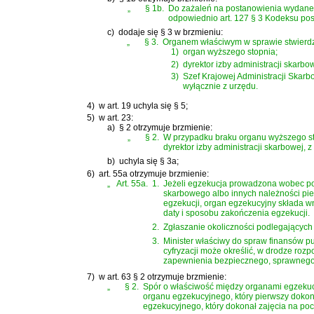
„
§ 1b.
Do zażaleń na postanowienia wydane w
odpowiednio
art. 127 § 3 Kodeksu po
c)
dodaje się § 3 w brzmieniu:
„
§ 3.
Organem właściwym w sprawie stwierdz
1)
organ wyższego stopnia;
2)
dyrektor izby administracji skar
3)
Szef Krajowej Administracji Skarb
wyłącznie z urzędu.
4)
w art. 19 uchyla się § 5;
5)
w art. 23:
a)
§ 2 otrzymuje brzmienie:
„
§ 2.
W przypadku braku organu wyższego st
dyrektor izby administracji skarbowej, z
b)
uchyla się § 3a;
6)
art. 55a otrzymuje brzmienie:
„
Art. 55a.
1.
Jeżeli egzekucja prowadzona wobec po
skarbowego albo innych należności pie
egzekucji, organ egzekucyjny składa 
daty i sposobu zakończenia egzekucji.
2.
Zgłaszanie okoliczności podlegającyc
3.
Minister właściwy do spraw finansów p
cyfryzacji może określić, w drodze ro
zapewnienia bezpiecznego, sprawnego i
7)
w art. 63 § 2 otrzymuje brzmienie:
„
§ 2.
Spór o właściwość między organami egzekucy
organu egzekucyjnego, który pierwszy dokona
egzekucyjnego, który dokonał zajęcia na poc