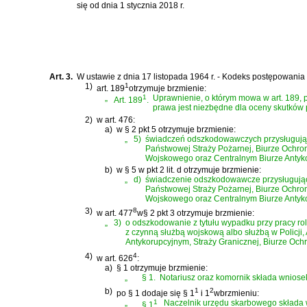
się od dnia 1 stycznia 2018 r.
Art. 3.
W
ustawie z dnia 17 listopada 1964 r. - Kodeks postępowania
1)
1
art. 189
otrzymuje brzmienie:
„
1
Uprawnienie, o którym mowa w art. 189, 
Art. 189
.
prawa jest niezbędne dla oceny skutków
2)
w art. 476:
a)
w § 2 pkt 5 otrzymuje brzmienie:
„
5)
świadczeń odszkodowawczych przysługujący
Państwowej Straży Pożarnej, Biurze Ochr
Wojskowego oraz Centralnym Biurze Antyk
b)
w § 5 w pkt 2 lit. d otrzymuje brzmienie:
„
d)
świadczenie odszkodowawcze przysługujące 
Państwowej Straży Pożarnej, Biurze Ochr
Wojskowego oraz Centralnym Biurze Antyk
3)
8
w art. 477
w§ 2 pkt 3 otrzymuje brzmienie:
„
3)
o odszkodowanie z tytułu wypadku przy pracy ro
z czynną służbą wojskową albo służbą w Policj
Antykorupcyjnym, Straży Granicznej, Biurze Och
4)
4
w art. 626
:
a)
§ 1 otrzymuje brzmienie:
„
§ 1.
Notariusz oraz komornik składa wniose
b)
1
2
po § 1 dodaje się § 1
i 1
wbrzmieniu:
„
1
Naczelnik urzędu skarbowego składa wn
§ 1
.