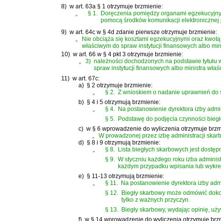
8)
w art. 63a § 1 otrzymuje brzmienie:
„
§ 1.
Doręczenia pomiędzy organami egzekucyjnym
pomocą środków komunikacji elektronicznej 
9)
w art. 64c w § 4d zdanie pierwsze otrzymuje brzmienie:
„
Nie obciąża się kosztami egzekucyjnymi oraz kwotą
właściwym do spraw instytucji finansowych albo m
10)
w art. 66 w § 4 pkt 3 otrzymuje brzmienie:
„
3)
należności dochodzonych na podstawie tytułu 
spraw instytucji finansowych albo ministra wła
11)
w art. 67c:
a)
§ 2 otrzymuje brzmienie:
„
§ 2.
Z wnioskiem o nadanie uprawnień do 
b)
§ 4 i 5 otrzymują brzmienie:
„
§ 4.
Na postanowienie dyrektora izby admin
§ 5.
Podstawę do podjęcia czynności biegł
c)
w § 6 wprowadzenie do wyliczenia otrzymuje brzm
„
W prowadzonej przez izbę administracji skarb
d)
§ 8 i 9 otrzymują brzmienie:
„
§ 8.
Lista biegłych skarbowych jest dostęp
§ 9.
W styczniu każdego roku izba adminis
każdym przypadku wpisania lub wykreś
e)
§ 11-13 otrzymują brzmienie:
„
§ 11.
Na postanowienie dyrektora izby admi
§ 12.
Biegły skarbowy może odmówić dokona
tylko z ważnych przyczyn.
§ 13.
Biegły skarbowy, wydając opinię, uży
f)
w § 14 wprowadzenie do wyliczenia otrzymuje brz