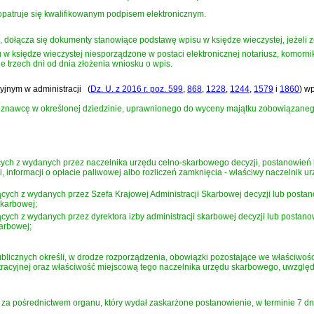
 opatruje się kwalifikowanym podpisem elektronicznym.
, dołącza się dokumenty stanowiące podstawę wpisu w księdze wieczystej, jeżeli z
 księdze wieczystej niesporządzone w postaci elektronicznej notariusz, komorn
e trzech dni od dnia złożenia wniosku o wpis.
yjnym w administracji
(
Dz. U. z 2016 r. poz. 599
,
868
,
1228
,
1244
,
1579
i
1860
)
wp
zoznawcę w określonej dziedzinie, uprawnionego do wyceny majątku zobowiązaneg
ch z wydanych przez naczelnika urzędu celno-skarbowego decyzji, postanowień l
, informacji o opłacie paliwowej albo rozliczeń zamknięcia - właściwy naczelnik 
cych z wydanych przez Szefa Krajowej Administracji Skarbowej decyzji lub posta
Skarbowej;
ych z wydanych przez dyrektora izby administracji skarbowej decyzji lub postan
karbowej;
ublicznych określi, w drodze rozporządzenia, obowiązki pozostające we właściwo
tracyjnej oraz właściwość miejscową tego naczelnika urzędu skarbowego, uwzglę
a pośrednictwem organu, który wydał zaskarżone postanowienie, w terminie 7 dni