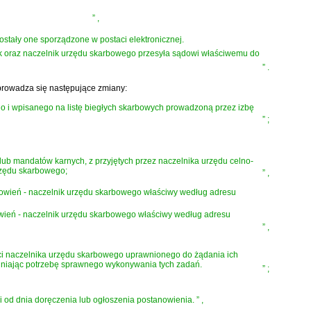
”
,
ostały one sporządzone w postaci elektronicznej.
ik oraz naczelnik urzędu skarbowego przesyła sądowi właściwemu do
”
.
rowadza się następujące zmiany:
o i wpisanego na listę biegłych skarbowych prowadzoną przez izbę
”
;
ub mandatów karnych, z przyjętych przez naczelnika urzędu celno-
urzędu skarbowego;
”
,
nowień - naczelnik urzędu skarbowego właściwy według adresu
owień - naczelnik urzędu skarbowego właściwy według adresu
”
,
ści naczelnika urzędu skarbowego uprawnionego do żądania ich
dniając potrzebę sprawnego wykonywania tych zadań.
”
;
 od dnia doręczenia lub ogłoszenia postanowienia.
”
,