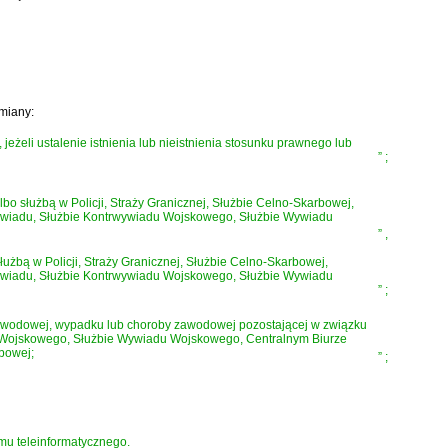
miany:
żeli ustalenie istnienia lub nieistnienia stosunku prawnego lub
”
;
 służbą w Policji, Straży Granicznej, Służbie Celno-Skarbowej,
Wywiadu, Służbie Kontrwywiadu Wojskowego, Służbie Wywiadu
”
,
żbą w Policji, Straży Granicznej, Służbie Celno-Skarbowej,
Wywiadu, Służbie Kontrwywiadu Wojskowego, Służbie Wywiadu
”
;
 zawodowej, wypadku lub choroby zawodowej pozostającej w związku
u Wojskowego, Służbie Wywiadu Wojskowego, Centralnym Biurze
bowej;
”
;
emu teleinformatycznego.