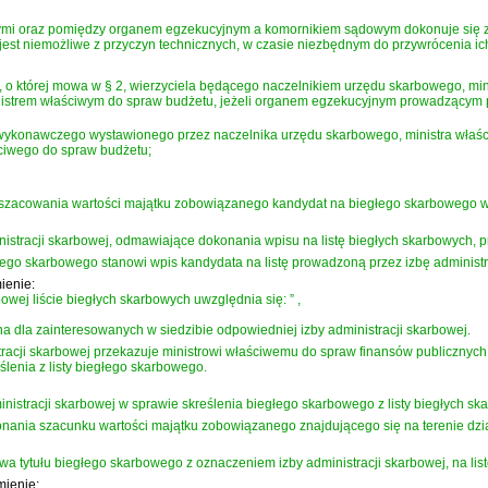
i oraz pomiędzy organem egzekucyjnym a komornikiem sądowym dokonuje się z uż
jest niemożliwe z przyczyn technicznych, w czasie niezbędnym do przywrócenia ic
, o której mowa w § 2, wierzyciela będącego naczelnikiem urzędu skarbowego, mi
inistrem właściwym do spraw budżetu, jeżeli organem egzekucyjnym prowadzącym
wykonawczego wystawionego przez naczelnika urzędu skarbowego, ministra właśc
ściwego do spraw budżetu;
szacowania wartości majątku zobowiązanego kandydat na biegłego skarbowego wyst
istracji skarbowej, odmawiające dokonania wpisu na listę biegłych skarbowych, p
ego skarbowego stanowi wpis kandydata na listę prowadzoną przez izbę administr
ienie:
owej liście biegłych skarbowych uwzględnia się:
”
,
na dla zainteresowanych w siedzibie odpowiedniej izby administracji skarbowej.
tracji skarbowej przekazuje ministrowi właściwemu do spraw finansów publicznych 
lenia z listy biegłego skarbowego.
nistracji skarbowej w sprawie skreślenia biegłego skarbowego z listy biegłych sk
nia szacunku wartości majątku zobowiązanego znajdującego się na terenie działani
wa tytułu biegłego skarbowego z oznaczeniem izby administracji skarbowej, na listę
mienie: