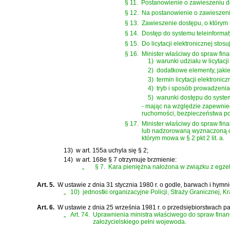
§ 11.
Postanowienie o zawieszeniu do
§ 12.
Na postanowienie o zawieszeni
§ 13.
Zawieszenie dostępu, o którym 
§ 14.
Dostęp do systemu teleinformaty
§ 15.
Do licytacji elektronicznej stosuj
§ 16.
Minister właściwy do spraw fin
1)
warunki udziału w licytacji
2)
dodatkowe elementy, jakie
3)
termin licytacji elektronicz
4)
tryb i sposób prowadzenia l
5)
warunki dostępu do system
- mając na względzie zapewnien
ruchomości, bezpieczeństwa pos
§ 17.
Minister właściwy do spraw fi
lub nadzorowaną wyznaczoną do
którym mowa w § 2 pkt 2 lit. a.
13)
w art. 155a uchyla się § 2;
14)
w art. 168e § 7 otrzymuje brzmienie:
„
§ 7.
Kara pieniężna nałożona w związku z egzeku
Art. 5.
W
ustawie z dnia 31 stycznia 1980 r. o godle, barwach i hym
„
10)
jednostki organizacyjne Policji, Straży Granicznej, 
Art. 6.
W
ustawie z dnia 25 września 1981 r. o przedsiębiorstwach 
„
Art. 74.
Uprawnienia ministra właściwego do spraw finans
założycielskiego pełni wojewoda.