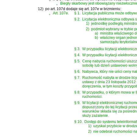
„
Biegły skarbowy jest obowiązany niezwłocznie
12)
po art. 107d dodaje się art. 107e w brzmieniu:
„
Art. 107e.
§ 1.
Licytacja publiczna może odbywać 
§ 2.
Licytacja elektroniczna odbywa
1)
jednostkę podległą minist
2)
podmiot wybrany w trybie 
a)
ministra właściwego d
b)
właściwy organ jednost
samorządu terytorial
§ 3.
W przypadku licytacji elektron
§ 4.
W przypadku licytacji elektronic
§ 5.
Cenę nabycia ruchomości uiszcz
sobotę lub dzień ustawowo
wolny
§ 6.
Nabywca, który nie uiści ceny na
§ 7.
Ruchomość nabyta w drodze licy
ustawy z dnia 23 listopada 2012 
doręczenia, w tym koszty przygo
§ 8.
W przypadku, o którym mowa w §
ruchomości.
§ 9.
W licytacji elektronicznej rucho
dopuszczony do tej licytacji prz
warunków składa się za pośredni
służy zażalenie.
§ 10.
Dostęp do systemu teleinformat
1)
uzyskał przybicie w drodze 
2)
nie odebrał ruchomości nab