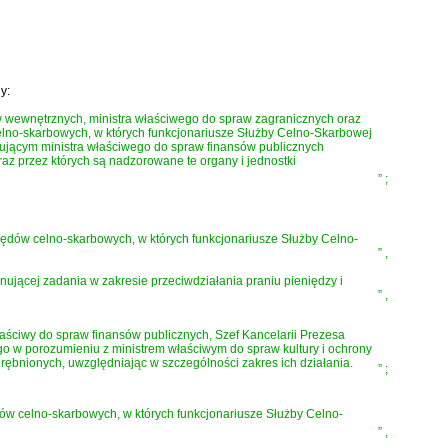
y:
w wewnętrznych, ministra właściwego do spraw zagranicznych oraz
lno-skarbowych, w których funkcjonariusze Służby Celno-Skarbowej
ującym ministra właściwego do spraw finansów publicznych
raz przez których są nadzorowane te organy i jednostki
”
;
ędów celno-skarbowych, w których funkcjonariusze Służby Celno-
”
,
ującej zadania w zakresie przeciwdziałania praniu pieniędzy i
”
,
aściwy do spraw finansów publicznych, Szef Kancelarii Prezesa
o w porozumieniu z ministrem właściwym do spraw kultury i ochrony
ębnionych, uwzględniając w szczególności zakres ich działania.
”
;
ów celno-skarbowych, w których funkcjonariusze Służby Celno-
”
,