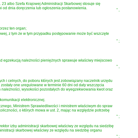
23 albo Szefa Krajowej Administracji Skarbowej stosuje się
dni od dnia doręczenia lub ogłoszenia postanowienia.
”
,
przez ten organ;
rbowej, z tym że w tym przypadku postępowanie może być wszczęte
”
;
ad egzekucją należności pieniężnych sprawuje właściwy miejscowo
”
,
 i celnych, do poboru których jest zobowiązany naczelnik urzędu
 zostały one uregulowane w terminie 60 dni od daty wszczęcia
h należności, wysokości pozostałych do wyegzekwowania kwot oraz
omunikacji elektronicznej.
cznego, Ministrem Sprawiedliwości i ministrem właściwym do spraw
liczności, o których mowa w ust. 2, mając na względzie potrzebę
”
;
ktor izby administracji skarbowej właściwy ze względu na siedzibę
ministracji skarbowej właściwy ze względu na siedzibę organu
”
;