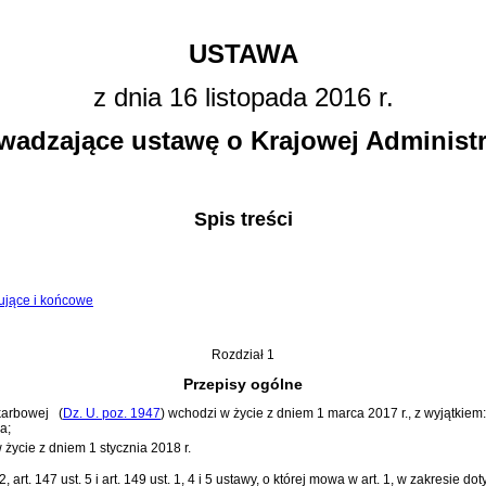
USTAWA
z dnia 16 listopada 2016 r.
wadzające ustawę o Krajowej Administr
Spis treści
wujące i końcowe
Rozdział 1
Przepisy ogólne
Skarbowej
(
Dz. U. poz. 1947
)
wchodzi w życie z dniem 1 marca 2017 r., z wyjątkiem:
a;
 w życie z dniem 1 stycznia 2018 r.
 ust. 2, art. 147 ust. 5 i art. 149 ust. 1, 4 i 5 ustawy, o której mowa w art. 1, w zakr