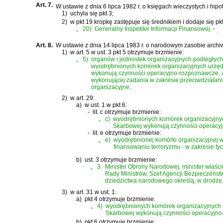
Art. 7.
W
ustawie z dnia 6 lipca 1982 r. o księgach wieczystych i hipo
1)
uchyla się pkt 3;
2)
w pkt 19 kropkę zastępuje się średnikiem i dodaje się pk
„
20)
Generalny Inspektor Informacji Finansowej.
”
.
Art. 8.
W
ustawie z dnia 14 lipca 1983 r. o narodowym zasobie arch
1)
w art. 5 w ust. 3 pkt 5 otrzymuje brzmienie:
„
5)
organów i jednostek organizacyjnych podległyc
wyodrębnionych komórek organizacyjnych urzędu
wykonują czynności operacyjno-rozpoznawcze, a
wykonującej zadania w zakresie przeciwdziałania
organizacyjne;
2)
w art. 29:
a)
w ust. 1 w pkt 6:
-
lit. c otrzymuje brzmienie:
„
c)
wyodrębnionych komórek organizacyjnych
Skarbowej wykonują czynności operacyjn
-
lit. e otrzymuje brzmienie:
„
e)
wyodrębnionej komórki organizacyjnej w
finansowaniu terroryzmu - w zakresie ty
b)
ust. 3 otrzymuje brzmienie:
„
3.
Minister Obrony Narodowej, minister właśc
Rady Ministrów, Szef Agencji Bezpieczeńst
dziedzictwa narodowego określą, w drodze 
3)
w art. 31 w ust. 1:
a)
pkt 4 otrzymuje brzmienie:
„
4)
wyodrębnionych komórek organizacyjnych u
Skarbowej wykonują czynności operacyjno
b)
pkt 6 otrzymuje brzmienie: