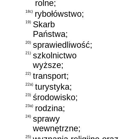
rolne;
18c)
rybołówstwo;
19)
Skarb
Państwa;
20)
sprawiedliwość;
21)
szkolnictwo
wyższe;
22)
transport;
22a)
turystyka;
23)
środowisko;
23a)
rodzina;
24)
sprawy
wewnętrzne;
25)