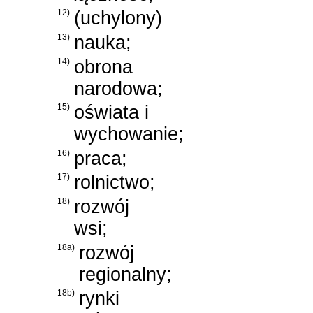
12)
(uchylony)
13)
nauka;
14)
obrona
narodowa;
15)
oświata i
wychowanie;
16)
praca;
17)
rolnictwo;
18)
rozwój
wsi;
18a)
rozwój
regionalny;
18b)
rynki