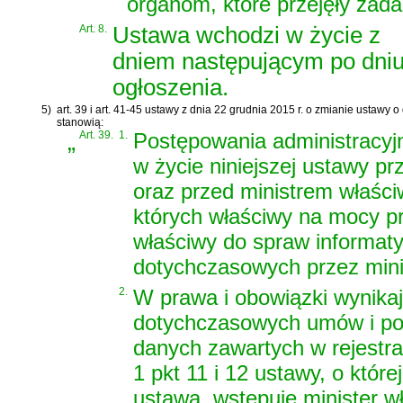
organom, które przejęły zada
Art. 8.
Ustawa wchodzi w życie z
dniem następującym po dni
ogłoszenia.
5)
art. 39 i art. 41-45 ustawy z dnia 22 grudnia 2015 r. o zmianie ustawy 
stanowią:
„
Art. 39.
1.
Postępowania administracyj
w życie niniejszej ustawy p
oraz przed ministrem właś
których właściwy na mocy prz
właściwy do spraw informat
dotychczasowych przez minis
2.
W prawa i obowiązki wynika
dotychczasowych umów i po
danych zawartych w rejestra
1 pkt 11 i 12 ustawy, o któr
ustawą, wstępuje minister w