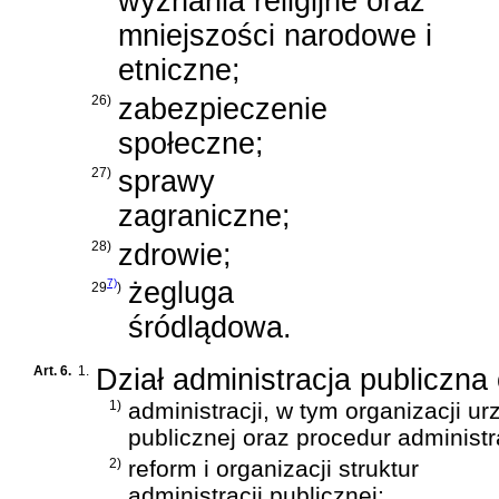
wyznania religijne oraz
mniejszości narodowe i
etniczne;
26)
zabezpieczenie
społeczne;
27)
sprawy
zagraniczne;
28)
zdrowie;
7)
żegluga
29
)
śródlądowa.
Art. 6.
1.
Dział administracja publiczna
1)
administracji, w tym organizacji ur
publicznej oraz procedur administr
2)
reform i organizacji struktur
administracji publicznej;