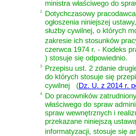
ministra właściwego do spra
2.
Dotychczasowy pracodawca j
ogłoszenia niniejszej ustaw
służby cywilnej, o których
zakresie ich stosunków pracy
czerwca 1974 r. - Kodeks pr
)
stosuje się odpowiednio.
3.
Przepisu ust. 2 zdanie drugi
do których stosuje się przep
cywilnej
(
Dz. U. z 2014 r. p
4.
Do pracowników zatrudniony
właściwego do spraw adminis
spraw wewnętrznych i realizu
przekazane niniejszą ustaw
informatyzacji, stosuje się
ar