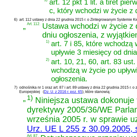
3)
art. 12 pkt 1 lit. a tiret pie
c, który wchodzi w życie z 
6)
art. 112 ustawy z dnia 22 grudnia 2015 r. o Zintegrowanym Systemie Kwa
„
Art. 112.
Ustawa wchodzi w życie z
dniu ogłoszenia, z wyjątkie
1)
art. 7 i 85, które wchodzą 
upływie 3 miesięcy od dnia
2)
art. 10, 21, 60, art. 83 ust.
wchodzą w życie po upływi
ogłoszenia.
7)
odnośnika nr 1 oraz
art. 87 i art. 89 ustawy z dnia 22 grudnia 2015 r
Europejskiej
(
Dz. U. z 2016 r. poz. 65
)
, które stanowią:
„
1)
Niniejsza ustawa dokonuje w
dyrektywy 2005/36/WE Parlam
września 2005 r. w sprawie u
Urz. UE L 255 z 30.09.2005, s
Art. 87.