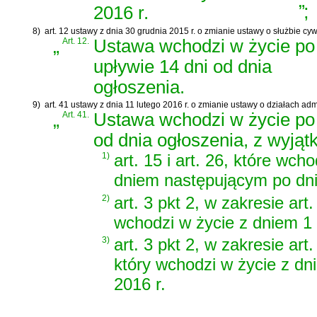
”
;
2016 r.
8)
art. 12 ustawy z dnia 30 grudnia 2015 r. o zmianie ustawy o służbie cyw
„
Art. 12.
Ustawa wchodzi w życie po
upływie 14 dni od dnia
ogłoszenia.
9)
art. 41 ustawy z dnia 11 lutego 2016 r. o zmianie ustawy o działach adm
„
Art. 41.
Ustawa wchodzi w życie po 
od dnia ogłoszenia, z wyjąt
1)
art. 15 i art. 26, które wch
dniem następującym po dni
2)
art. 3 pkt 2, w zakresie art.
wchodzi w życie z dniem 1 
3)
art. 3 pkt 2, w zakresie art.
który wchodzi w życie z dn
2016 r.