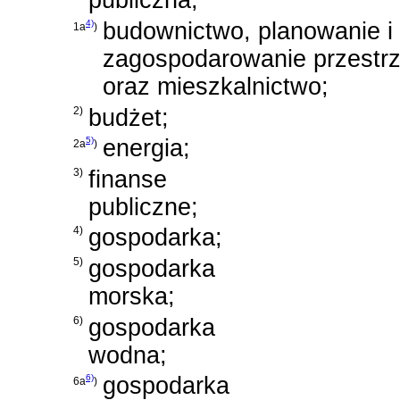
publiczna;
4)
budownictwo, planowanie i
1a
)
zagospodarowanie przestr
oraz mieszkalnictwo;
2)
budżet;
5)
energia;
2a
)
3)
finanse
publiczne;
4)
gospodarka;
5)
gospodarka
morska;
6)
gospodarka
wodna;
6)
gospodarka
6a
)