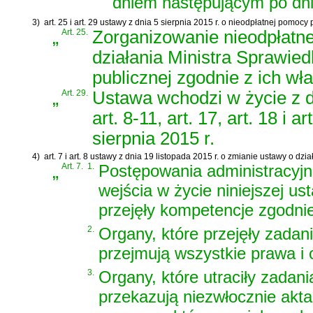
dniem następującym po dni
3)
art. 25 i art. 29 ustawy z dnia 5 sierpnia 2015 r. o nieodpłatnej pomoc
„
Art. 25.
Zorganizowanie nieodpłatn
działania Ministra Sprawied
publicznej zgodnie z ich wł
„
Art. 29.
Ustawa wchodzi w życie z dn
art. 8-11, art. 17, art. 18 i
sierpnia 2015 r.
4)
art. 7 i art. 8 ustawy z dnia 19 listopada 2015 r. o zmianie ustawy o dz
„
Art. 7.
1.
Postępowania administracyjn
wejścia w życie niniejszej us
przejęły kompetencje zgodnie
2.
Organy, które przejęły zadan
przejmują wszystkie prawa i 
3.
Organy, które utraciły zadani
przekazują niezwłocznie akt