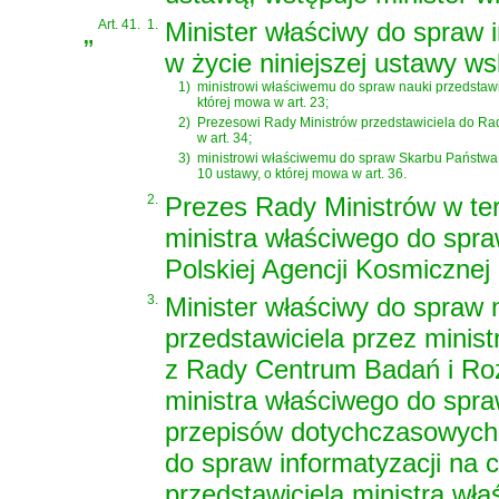
„
Art. 41.
1.
Minister właściwy do spraw i
w życie niniejszej ustawy w
1)
ministrowi właściwemu do spraw nauki przedstawic
której mowa w art. 23;
2)
Prezesowi Rady Ministrów przedstawiciela do Rady
w art. 34;
3)
ministrowi właściwemu do spraw Skarbu Państwa p
10 ustawy, o której mowa w art. 36.
2.
Prezes Rady Ministrów w ter
ministra właściwego do spra
Polskiej Agencji Kosmicznej 
3.
Minister właściwy do spraw 
przedstawiciela przez minis
z Rady Centrum Badań i Ro
ministra właściwego do spr
przepisów dotychczasowych i
do spraw informatyzacji na 
przedstawiciela ministra wł