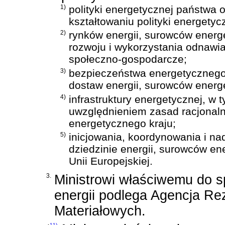
1)
polityki energetycznej państwa 
kształtowaniu polityki energetycz
2)
rynków energii, surowców energe
rozwoju i wykorzystania odnawial
społeczno-gospodarcze;
3)
bezpieczeństwa energetycznego
dostaw energii, surowców energe
4)
infrastruktury energetycznej, w
uwzględnieniem zasad racjonaln
energetycznego kraju;
5)
inicjowania, koordynowania i n
dziedzinie energii, surowców en
Unii Europejskiej.
3.
Ministrowi właściwemu do 
energii podlega Agencja Re
Materiałowych.
11)