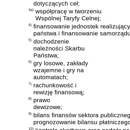
dotyczących ceł;
3a)
współpracę w tworzeniu
Wspólnej Taryfy Celnej;
4)
finansowanie jednostek realizując
państwa i finansowanie samorządu 
5)
dochodzenie
należności Skarbu
Państwa;
6)
gry losowe, zakłady
wzajemne i gry na
automatach;
7)
rachunkowość i
rewizję finansową;
8)
prawo
dewizowe;
9)
bilans finansów sektora publiczneg
prognozowanie bilansu płatniczego
10)