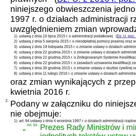
niniejszego obwieszczenia jednol
1997 r. o działach administracji 
uwzględnieniem zmian wprowad
1)
ustawą z dnia 10 lipca 2015 r. o administracji podatkowej
(
Dz. U. poz.
2)
ustawą z dnia 5 sierpnia 2015 r. o nieodpłatnej pomocy prawnej oraz 
3)
ustawą z dnia 19 listopada 2015 r. o zmianie ustawy o działach adminis
4)
ustawą z dnia 22 grudnia 2015 r. o zmianie ustawy o działach administ
5)
ustawą z dnia 22 grudnia 2015 r. o Zintegrowanym Systemie Kwalifikac
6)
ustawą z dnia 22 grudnia 2015 r. o zasadach uznawania kwalifikacji 
7)
ustawą z dnia 30 grudnia 2015 r. o zmianie ustawy o służbie cywilnej o
8)
ustawą z dnia 11 lutego 2016 r. o zmianie ustawy o działach administra
oraz zmian wynikających z prze
kwietnia 2016 r.
2.
Podany w załączniku do niniejsz
nie obejmuje:
1)
art. 94 ustawy z dnia 4 września 1997 r. o działach administracji rządo
„
Art. 94.
Prezes Rady Ministrów i mi
jednolitych tekstów ustaw 