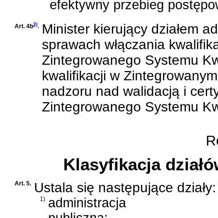
efektywny przebieg postępow
3)
Minister kierujący działem ad
Art. 4b
.
sprawach włączania kwalifika
Zintegrowanego Systemu Kwal
kwalifikacji w Zintegrowanym
nadzoru nad walidacją i cert
Zintegrowanego Systemu Kwal
Ro
Klasyfikacja dział
Art. 5.
Ustala się następujące działy:
1)
administracja