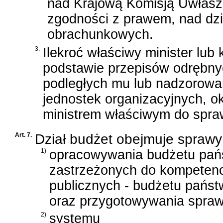
nad Krajową Komisją Uwłasz
zgodności z prawem, nad dzia
obrachunkowych.
3.
Ilekroć właściwy minister lub
podstawie przepisów odrębnych
podległych mu lub nadzorowa
jednostek organizacyjnych, o
ministrem właściwym do spraw 
Art. 7.
Dział budżet obejmuje sprawy
1)
opracowywania budżetu pańs
zastrzeżonych do kompetencj
publicznych - budżetu państw
oraz przygotowywania spra
2)
systemu