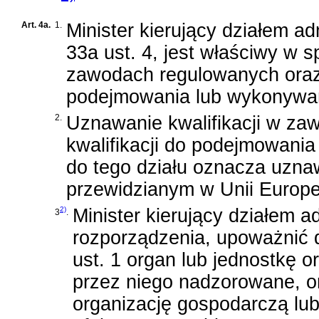
Art. 4a.
1.
Minister kierujący działem ad
33a ust. 4, jest właściwy w 
zawodach regulowanych oraz 
podejmowania lub wykonywani
2.
Uznawanie kwalifikacji w z
kwalifikacji do podejmowania
do tego działu oznacza uznaw
przewidzianym w Unii Europej
2)
Minister kierujący działem a
3
.
rozporządzenia, upoważnić
ust. 1 organ lub jednostkę o
przez niego nadzorowane, 
organizację gospodarczą lu