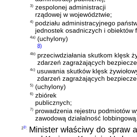
3)
zespolonej administracji
rządowej w województwie;
4)
podziału administracyjnego państ
jednostek osadniczych i obiektów f
4a)
(uchylony)
8)
4b)
przeciwdziałania skutkom klęsk ż
zdarzeń zagrażających bezpiec
4c)
usuwania skutków klęsk żywiołow
zdarzeń zagrażających bezpiecz
5)
(uchylony)
6)
zbiórek
publicznych;
7)
prowadzenia rejestru podmiotów 
zawodową działalność lobbingową
9)
Minister właściwy do spraw a
2
.