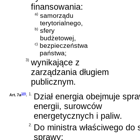
finansowania:
a)
samorządu
terytorialnego,
b)
sfery
budżetowej,
c)
bezpieczeństwa
państwa;
3)
wynikające z
zarządzania długiem
publicznym.
10)
1.
Dział energia obejmuje spr
Art. 7a
.
energii, surowców
energetycznych i paliw.
2.
Do ministra właściwego do 
sprawy: