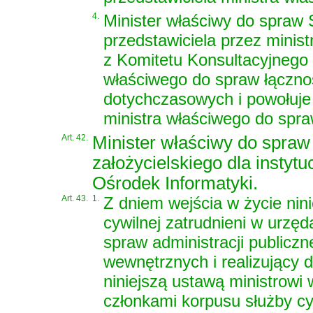
4.
Minister właściwy do spraw
przedstawiciela przez minis
z Komitetu Konsultacyjnego
właściwego do spraw łączno
dotychczasowych i powołuje 
ministra właściwego do spra
Art. 42.
Minister właściwy do spraw 
założycielskiego dla instyt
Ośrodek Informatyki.
Art. 43.
1.
Z dniem wejścia w życie nin
cywilnej zatrudnieni w urzę
spraw administracji publiczn
wewnętrznych i realizujący 
niniejszą ustawą ministrowi 
członkami korpusu służby cy