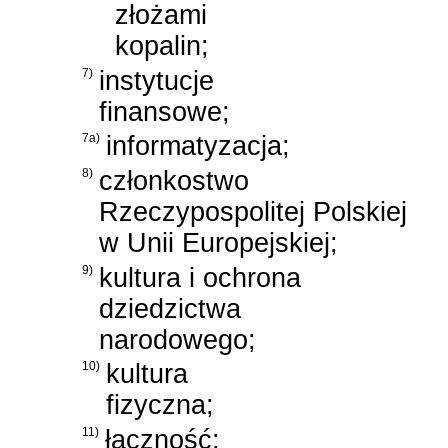
złożami
kopalin;
7)
instytucje
finansowe;
7a)
informatyzacja;
8)
członkostwo
Rzeczypospolitej Polskiej
w Unii Europejskiej;
9)
kultura i ochrona
dziedzictwa
narodowego;
10)
kultura
fizyczna;
11)
łączność;