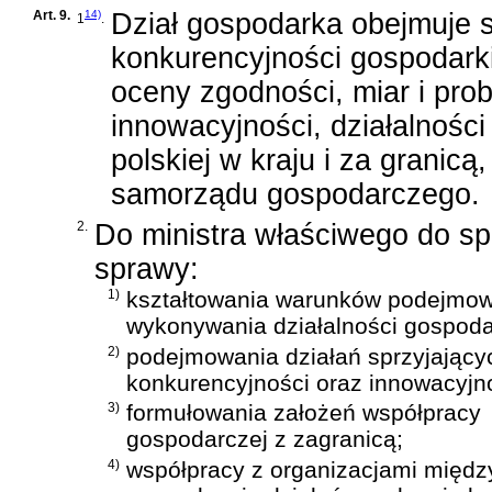
Art. 9.
14)
Dział gospodarka obejmuje 
1
.
konkurencyjności gospodarki
oceny zgodności, miar i pro
innowacyjności, działalnośc
polskiej w kraju i za granic
samorządu gospodarczego.
2.
Do ministra właściwego do s
sprawy:
1)
kształtowania warunków podejmow
wykonywania działalności gospoda
2)
podejmowania działań sprzyjający
konkurencyjności oraz innowacyjno
3)
formułowania założeń współpracy
gospodarczej z zagranicą;
4)
współpracy z organizacjami międ