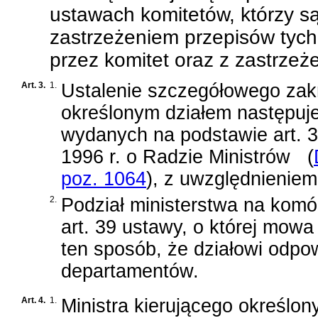
ustawach komitetów, którzy są
zastrzeżeniem przepisów tych
przez komitet oraz z zastrzeże
Art. 3.
1.
Ustalenie szczegółowego zakr
określonym działem następuj
wydanych na podstawie
art. 
1996 r. o Radzie Ministrów
(
poz. 1064
)
, z uwzględnieniem
2.
Podział ministerstwa na komó
art. 39 ustawy, o której mowa
ten sposób, że działowi odpow
departamentów.
Art. 4.
1.
Ministra kierującego określon