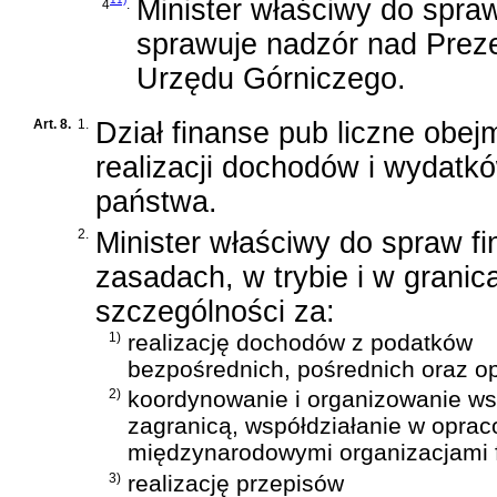
Minister właściwy do spraw
4
.
sprawuje nadzór nad Pre
Urzędu Górniczego.
Art. 8.
1.
Dział finanse pub liczne obe
realizacji dochodów i wydatk
państwa.
2.
Minister właściwy do spraw f
zasadach, w trybie i w grani
szczególności za:
1)
realizację dochodów z podatków
bezpośrednich, pośrednich oraz op
2)
koordynowanie i organizowanie wspó
zagranicą, współdziałanie w opra
międzynarodowymi organizacjami 
3)
realizację przepisów