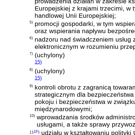
prowadzenia działań w zakresie ks
Europejskiej z krajami trzecimi, w
handlowej Unii Europejskiej;
5)
promocji gospodarki, w tym wspiera
oraz wspierania napływu bezpośred
6)
nadzoru nad świadczeniem usług 
elektronicznym w rozumieniu przep
7)
(uchylony)
15)
8)
(uchylony)
15)
9)
kontroli obrotu z zagranicą towara
strategicznym dla bezpieczeństwa
pokoju i bezpieczeństwa w związk
międzynarodowymi;
10)
wprowadzania środków administro
usługami, a także sprawy przywoz
16)
udziału w kształtowaniu polityki 
11
)