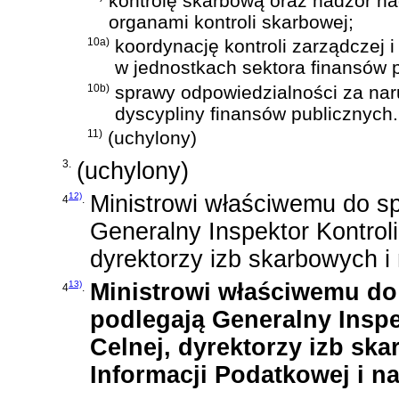
kontrolę skarbową oraz nadzór n
organami kontroli skarbowej;
10a)
koordynację kontroli zarządczej
w jednostkach sektora finansów 
10b)
sprawy odpowiedzialności za nar
dyscypliny finansów publicznych.
11)
(uchylony)
3.
(uchylony)
12)
Ministrowi właściwemu do s
4
.
Generalny Inspektor Kontrol
dyrektorzy izb skarbowych i
13)
Ministrowi właściwemu do
4
.
podlegają Generalny Inspe
Celnej, dyrektorzy izb sk
Informacji Podatkowej i n