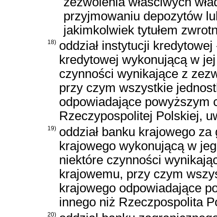
zezwolenia właściwych wład
przyjmowaniu depozytów lu
jakimkolwiek tytułem zwrotn
18)
oddział instytucji kredytowej
kredytowej wykonującą w jej i
czynności wynikające z zezwo
przy czym wszystkie jednostk
odpowiadające powyższym c
Rzeczypospolitej Polskiej, u
19)
oddział banku krajowego za 
krajowego wykonującą w jego
niektóre czynności wynikają
krajowemu, przy czym wszys
krajowego odpowiadające p
innego niż Rzeczpospolita P
20)