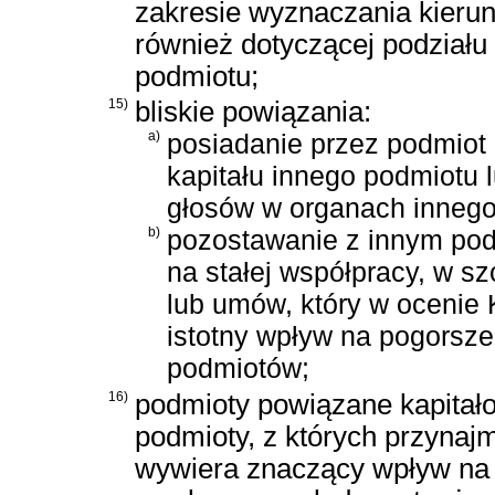
zakresie wyznaczania kierunk
również dotyczącej podziału 
podmiotu;
15)
bliskie powiązania:
a)
posiadanie przez podmiot
kapitału innego podmiotu
głosów w organach innego
b)
pozostawanie z innym po
na stałej współpracy, w s
lub umów, który w ocenie
istotny wpływ na pogorszen
podmiotów;
16)
podmioty powiązane kapitało
podmioty, z których przynaj
wywiera znaczący wpływ na p