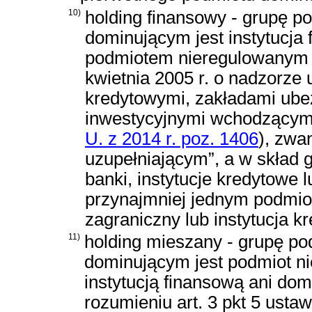
10)
holding finansowy - grupę 
dominującym jest instytucja 
podmiotem nieregulowanym
kwietnia 2005 r. o nadzorze 
kredytowymi, zakładami ubez
inwestycyjnymi wchodzącym
U. z 2014 r. poz. 1406
)
, zwa
uzupełniającym”, a w skład 
banki, instytucje kredytowe 
przynajmniej jednym podmio
zagraniczny lub instytucja k
11)
holding mieszany - grupę p
dominującym jest podmiot ni
instytucją finansową ani d
rozumieniu art. 3 pkt 5 usta