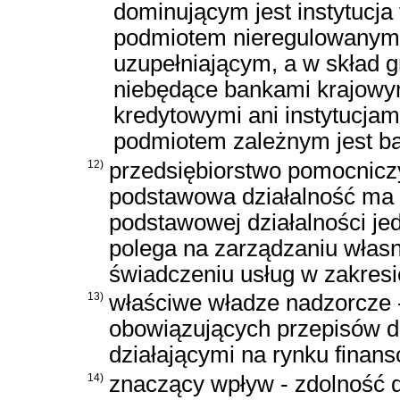
dominującym jest instytucj
podmiotem nieregulowanym w
uzupełniającym, a w skład 
niebędące bankami krajowym
kredytowymi ani instytucjam
podmiotem zależnym jest ba
12)
przedsiębiorstwo pomocnicz
podstawowa działalność ma 
podstawowej działalności je
polega na zarządzaniu włas
świadczeniu usług w zakresi
13)
właściwe władze nadzorcze 
obowiązujących przepisów 
działającymi na rynku finan
14)
znaczący wpływ - zdolność 