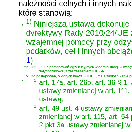
należności celnych i innych nal
które stanowią:
„
1)
Niniejsza ustawa dokonuje w
dyrektywy Rady 2010/24/UE z
wzajemnej pomocy przy odzys
podatków, ceł i innych obcią
1
)
.
Art. 123.
„1. Do postępowań egzekucyjnych w administracji wszczęt
dotychczasowe, z zastrzeżeniem ust. 2-6.
„
5.
Do postępowań, o których mowa w ust. 1, mają zastosowanie pr
1)
art. 17a, art. 26b, art. 36 § 1, 
ustawy zmienianej w art. 111
ustawą;
2)
art. 49 ust. 4 ustawy zmieniane
zmienianej w art. 115, art. 54
2 pkt 3a ustawy zmienianej w a