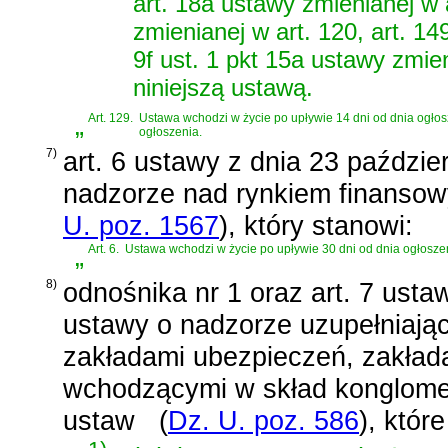
art. 18a ustawy zmienianej w a
zmienianej w art. 120, art. 14
9f ust. 1 pkt 15a ustawy zmie
niniejszą ustawą.
„
Art. 129.
Ustawa wchodzi w życie po upływie 14 dni od dnia ogłosze
ogłoszenia.
7)
art. 6 ustawy z dnia 23 paździe
nadzorze nad rynkiem finansow
U. poz. 1567
)
, który stanowi:
„
Art. 6.
Ustawa wchodzi w życie po upływie 30 dni od dnia ogłosze
8)
odnośnika nr 1 oraz
art. 7 usta
ustawy o nadzorze uzupełniają
zakładami ubezpieczeń, zakłada
wchodzącymi w skład konglomer
ustaw
(
Dz. U. poz. 586
)
, któr