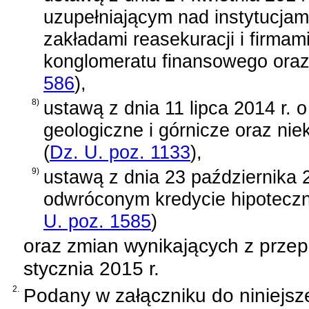
uzupełniającym nad instytucjam
zakładami reasekuracji i firma
konglomeratu finansowego oraz
586
)
,
8)
ustawą z dnia 11 lipca 2014 r. 
geologiczne i górnicze oraz nie
(
Dz. U. poz. 1133
)
,
9)
ustawą z dnia 23 października 2
odwróconym kredycie hipotecz
U. poz. 1585
)
oraz zmian wynikających z prze
stycznia 2015 r.
2.
Podany w załączniku do niniejsz