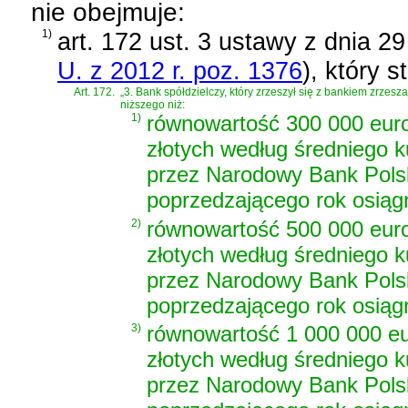
nie obejmuje:
1)
art. 172 ust. 3 ustawy z dnia 2
U. z 2012 r. poz. 1376
)
, który s
Art. 172.
„3. Bank spółdzielczy, który zrzeszył się z bankiem zrze
niższego niż:
1)
równowartość 300 000 euro 
złotych według średniego k
przez Narodowy Bank Polsk
poprzedzającego rok osiąg
2)
równowartość 500 000 euro 
złotych według średniego k
przez Narodowy Bank Polsk
poprzedzającego rok osiąg
3)
równowartość 1 000 000 eur
złotych według średniego k
przez Narodowy Bank Polsk