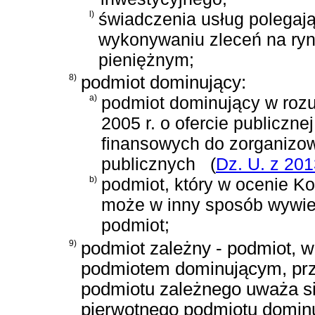
l)
świadczenia usług polegaj
wykonywaniu zleceń na ry
pieniężnym;
8)
podmiot dominujący:
a)
podmiot dominujący w roz
2005 r. o ofercie publiczn
finansowych do zorganizo
publicznych
(
Dz. U. z 201
b)
podmiot, który w ocenie K
może w inny sposób wywie
podmiot;
9)
podmiot zależny - podmiot, w
podmiotem dominującym, prz
podmiotu zależnego uważa si
pierwotnego podmiotu domin