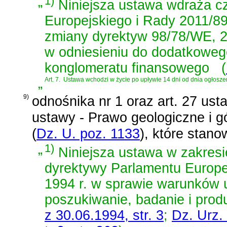
„
1)
Niniejsza ustawa wdraża 
Europejskiego i Rady 2011/89
zmiany dyrektyw 98/78/WE, 
w odniesieniu do dodatkoweg
konglomeratu finansowego
(
„
Art. 7.
Ustawa wchodzi w życie po upływie 14 dni od dnia ogłosze
9)
odnośnika nr 1 oraz
art. 27 ust
ustawy - Prawo geologiczne i g
(
Dz. U. poz. 1133
)
, które stano
„
1)
Niniejsza ustawa w zakresie
dyrektywy Parlamentu Europe
1994 r. w sprawie warunków u
poszukiwanie, badanie i pro
z 30.06.1994, str. 3
;
Dz. Urz.