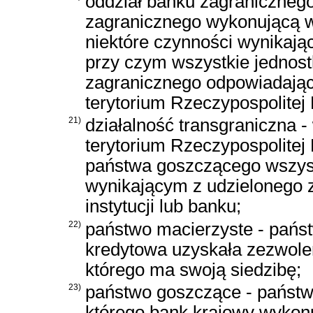
oddział banku zagranicznego
zagranicznego wykonującą w 
niektóre czynności wynikają
przy czym wszystkie jednost
zagranicznego odpowiadają
terytorium Rzeczypospolitej 
21)
działalność transgraniczna 
terytorium Rzeczypospolitej 
państwa goszczącego wszystk
wynikającym z udzielonego z
instytucji lub banku;
22)
państwo macierzyste - państ
kredytowa uzyskała zezwolen
którego ma swoją siedzibę;
23)
państwo goszczące - państwo
którego bank krajowy wykon