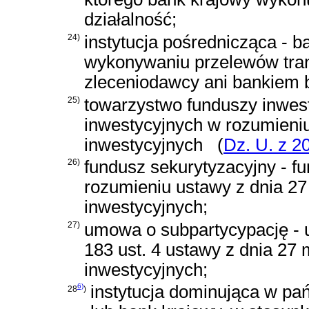
działalność;
24)
instytucja pośrednicząca - b
wykonywaniu przelewów tra
zleceniodawcy ani bankiem b
25)
towarzystwo funduszy inwes
inwestycyjnych w rozumieni
inwestycyjnych
(
Dz. U. z 20
26)
fundusz sekurytyzacyjny - f
rozumieniu
ustawy z dnia 27
inwestycyjnych
;
27)
umowa o subpartycypację -
183 ust. 4 ustawy z dnia 27 
inwestycyjnych
;
6)
instytucja dominująca w pa
28
)