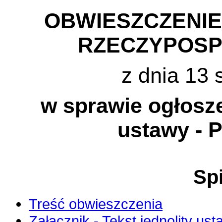
OBWIESZCZENI
RZECZYPOSP
z dnia 13 
w sprawie ogłosze
ustawy - 
Spi
Treść obwieszczenia
Załącznik - Tekst jednolity us