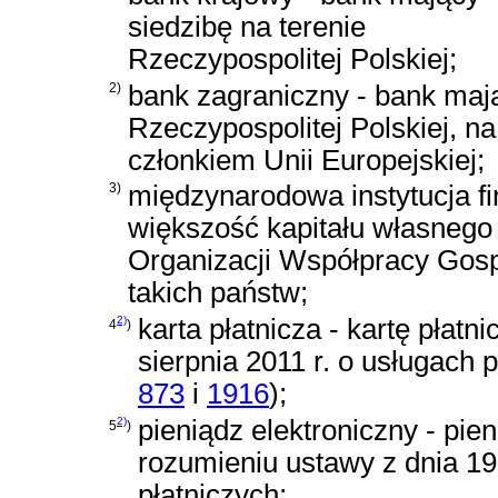
siedzibę na terenie
Rzeczypospolitej Polskiej;
2)
bank zagraniczny - bank mają
Rzeczypospolitej Polskiej, n
członkiem Unii Europejskiej;
3)
międzynarodowa instytucja fi
większość kapitału własnego
Organizacji Współpracy Gosp
takich państw;
2)
karta płatnicza - kartę płat
4
)
sierpnia 2011 r. o usługach 
873
i
1916
)
;
2)
pieniądz elektroniczny - pie
5
)
rozumieniu
ustawy z dnia 19
płatniczych
;