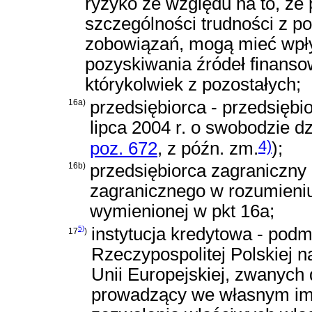
ryzyko ze względu na to, że
szczególności trudności z p
zobowiązań, mogą mieć wpły
pozyskiwania źródeł finanso
którykolwiek z pozostałych;
16a)
przedsiębiorca - przedsięb
lipca 2004 r. o swobodzie d
4)
poz. 672
, z późn. zm.
)
;
16b)
przedsiębiorca zagraniczny 
zagranicznego w rozumieniu 
wymienionej w pkt 16a;
5)
instytucja kredytowa - podm
17
)
Rzeczypospolitej Polskiej 
Unii Europejskiej, zwanych
prowadzący we własnym imi