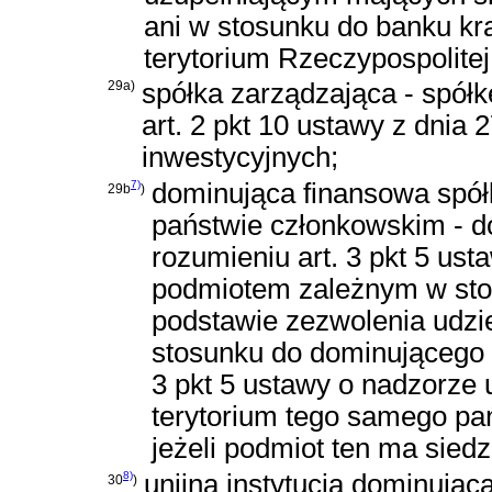
ani w stosunku do banku kra
terytorium Rzeczypospolitej 
29a)
spółka zarządzająca - spół
art. 2 pkt 10 ustawy z dnia 
inwestycyjnych
;
7)
dominująca finansowa spół
29b
)
państwie członkowskim - d
rozumieniu art. 3 pkt 5 ust
podmiotem zależnym w stosu
podstawie zezwolenia udz
stosunku do dominującego 
3 pkt 5 ustawy o nadzorze
terytorium tego samego pa
jeżeli podmiot ten ma siedz
8)
unijna instytucja dominując
30
)