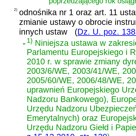
poprzedzającego rok osiąg
2)
odnośnika nr 1 oraz
art. 11 ust
zmianie ustawy o obrocie instr
innych ustaw
(
Dz. U. poz. 13
„
1)
Niniejsza ustawa w zakresi
Parlamentu Europejskiego i R
2010 r. w sprawie zmiany dy
2003/6/WE, 2003/41/WE, 20
2005/60/WE, 2006/48/WE, 20
uprawnień Europejskiego Urz
Nadzoru Bankowego), Europe
Urzędu Nadzoru Ubezpieczeń
Emerytalnych) oraz Europejs
Urzędu Nadzoru Giełd i Papi