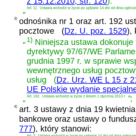
z 15.12.2010, str. 120
)
.
„
Art. 11.
Ustawa wchodzi w życie po upływie 14 dni od dnia ogłosz
3)
odnośnika nr 1 oraz
art. 192 us
pocztowe
(
Dz. U. poz. 1529
)
,
„
1)
Niniejsza ustawa dokonuje w
dyrektywy 97/67/WE Parlamen
grudnia 1997 r. w sprawie ws
wewnętrznego usług pocztowy
usług
(
Dz. Urz. WE L 15 z 21
UE Polskie wydanie specjalne, 
„
Art. 192.
Ustawa wchodzi w życie z dniem 1 stycznia 2013 r.
”
;
4)
art. 3 ustawy z dnia 19 kwietni
bankowe oraz ustawy o fundus
777
)
, który stanowi:
Art. 3.
Ustawa wchodzi w życie po upływie 14 dni od dnia ogłosze