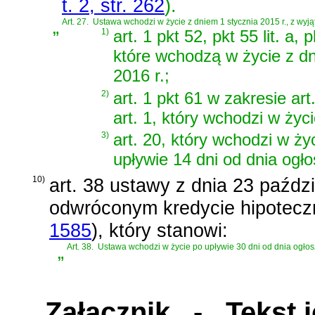
t. 2, str. 262
)
.
„
Art. 27.
Ustawa wchodzi w życie z dniem 1 stycznia 2015 r., z wyją
1)
art. 1 pkt 52, pkt 55 lit. a, 
które wchodzą w życie z dn
2016 r.;
2)
art. 1 pkt 61 w zakresie a
art. 1, który wchodzi w życ
3)
art. 20, który wchodzi w ży
upływie 14 dni od dnia ogło
10)
art. 38 ustawy z dnia 23 paździ
odwróconym kredycie hipotec
1585
)
, który stanowi:
„
Art. 38.
Ustawa wchodzi w życie po upływie 30 dni od dnia ogłos
Załącznik
- Tekst je