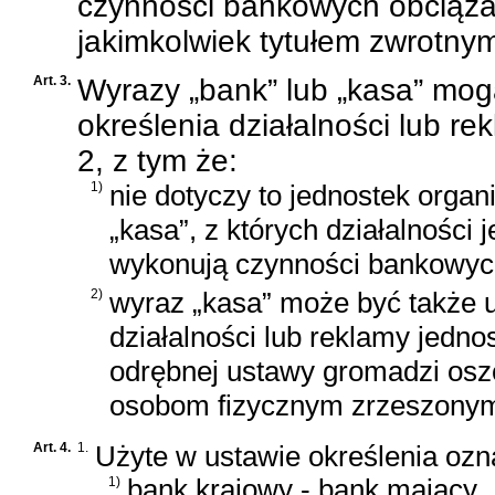
czynności bankowych obciąża
jakimkolwiek tytułem zwrotny
Art. 3.
Wyrazy „bank” lub „kasa” mo
określenia działalności lub r
2, z tym że:
1)
nie dotyczy to jednostek orga
„kasa”, z których działalności 
wykonują czynności bankowyc
2)
wyraz „kasa” może być także 
działalności lub reklamy jedno
odrębnej ustawy gromadzi osz
osobom fizycznym zrzeszonym 
Art. 4.
1.
Użyte w ustawie określenia ozn
1)
bank krajowy - bank mający