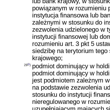
lub bank krajowy, w stosun
powiązanym w rozumieniu pkt 
instytucja finansowa lub ba
zależnymi w stosunku do ins
zezwolenia udzielonego w 
instytucji finansowej lub 
rozumieniu art. 3 pkt 5 us
siedzibę na terytorium teg
krajowego;
6)
podmiot dominujący w hold
29
)
podmiot dominujący w holdi
jest podmiotem zależnym w s
na podstawie zezwolenia u
stosunku do instytucji fina
nieregulowanego w rozumien
uzupełniającym mających si