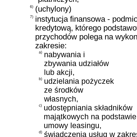
6)
(uchylony)
7)
instytucja finansowa - podmi
kredytową, którego podstawo
przychodów polega na wykony
zakresie:
a)
nabywania i
zbywania udziałów
lub akcji,
b)
udzielania pożyczek
ze środków
własnych,
c)
udostępniania składników
majątkowych na podstawie
umowy leasingu,
d)
świadczenia usług w zakre