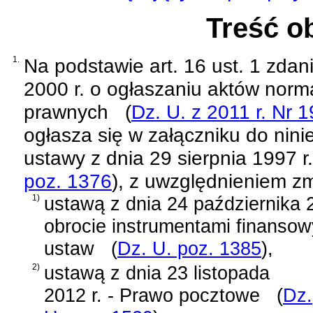
Treść o
1.
Na podstawie
art. 16 ust. 1 zda
2000 r. o ogłaszaniu aktów norm
prawnych
(
Dz. U. z 2011 r. Nr 
ogłasza się w załączniku do nini
ustawy z dnia 29 sierpnia 1997 
poz. 1376
)
, z uwzględnieniem z
1)
ustawą z dnia 24 października 
obrocie instrumentami finansow
ustaw
(
Dz. U. poz. 1385
)
,
2)
ustawą z dnia 23 listopada
2012 r. - Prawo pocztowe
(
Dz.