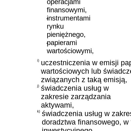
operacjami
finansowymi,
-
instrumentami
rynku
pieniężnego,
-
papierami
wartościowymi,
i)
uczestniczenia w emisji pa
wartościowych lub świadcz
związanych z taką emisją,
j)
świadczenia usług w
zakresie zarządzania
aktywami,
k)
świadczenia usług w zakre
doradztwa finansowego, w
inwestycyjnego,