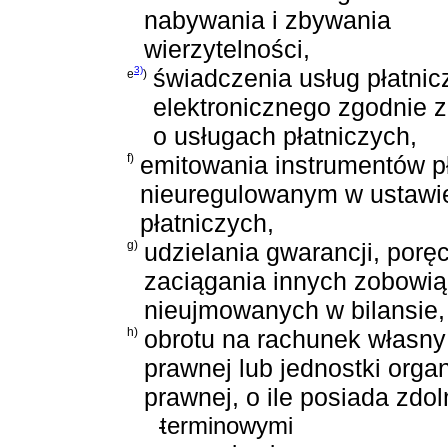
nabywania i zbywania
wierzytelności,
3)
świadczenia usług płatni
e
)
elektronicznego zgodnie 
o usługach płatniczych
,
f)
emitowania instrumentów pł
nieuregulowanym w
ustawi
płatniczych
,
g)
udzielania gwarancji, porę
zaciągania innych zobowi
nieujmowanych w bilansie,
h)
obrotu na rachunek własny 
prawnej lub jednostki orga
prawnej, o ile posiada zdo
-
terminowymi