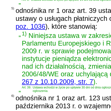
„
5)
odnośnika nr 1 oraz
art. 39 ust
ustawy o usługach płatniczych 
poz. 1036
)
, które stanowią:
„
1)
Niniejsza ustawa w zakresi
Parlamentu Europejskiego i 
2009 r. w sprawie podejmowan
instytucje pieniądza elektro
nad ich działalnością, zmien
2006/48/WE oraz uchylającą
267 z 10.10.2009, str. 7
)
.
„
Art. 39.
Ustawa wchodzi w życie po upływie 30 dni od dnia ogłoszen
ogłoszenia.
6)
odnośnika nr 1 oraz
art. 123 ust
października 2013 r. o wzajem