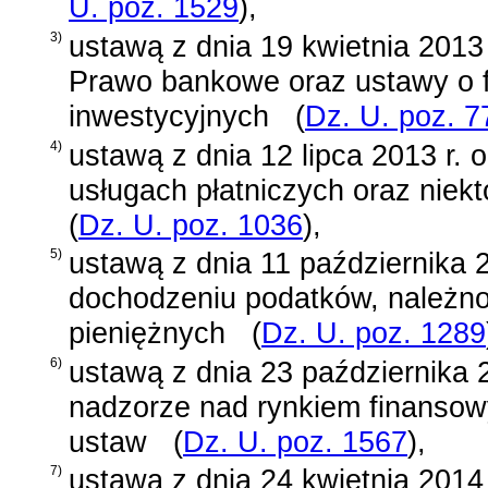
U. poz. 1529
)
,
3)
ustawą z dnia 19 kwietnia 2013 
Prawo bankowe oraz ustawy o 
inwestycyjnych
(
Dz. U. poz. 7
4)
ustawą z dnia 12 lipca 2013 r. 
usługach płatniczych oraz niek
(
Dz. U. poz. 1036
)
,
5)
ustawą z dnia 11 października 
dochodzeniu podatków, należnoś
pieniężnych
(
Dz. U. poz. 1289
6)
ustawą z dnia 23 października 
nadzorze nad rynkiem finansow
ustaw
(
Dz. U. poz. 1567
)
,
7)
ustawą z dnia 24 kwietnia 2014