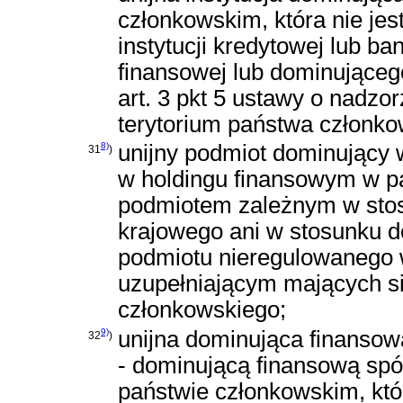
członkowskim, która nie je
instytucji kredytowej lub ba
finansowej lub dominujące
art. 3 pkt 5 ustawy o nadz
terytorium państwa członko
8)
unijny podmiot dominujący 
31
)
w holdingu finansowym w pa
podmiotem zależnym w stosu
krajowego ani w stosunku do
podmiotu nieregulowanego w
uzupełniającym mających si
członkowskiego;
9)
unijna dominująca finansow
32
)
- dominującą finansową spó
państwie członkowskim, któ