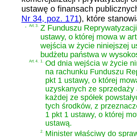
ustawę o finansach publicznyc
Nr 34, poz. 171
)
, które stanowi
„
Art. 3.
Z Funduszu Reprywatyzacji,
ustawy, o której mowa w art.
wejścia w życie niniejszej
budżetu państwa w wysokośc
Art. 4.
1.
Od dnia wejścia w życie ni
na rachunku Funduszu Repr
pkt 1 ustawy, o której mow
uzyskanych ze sprzedaży 
każdej ze spółek powstały
tych środków, z przeznacz
1 pkt 1 ustawy, o której m
ustawą.
2.
Minister właściwy do spra