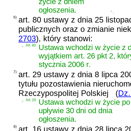
życie z dniem
ogłoszenia.
”
;
6)
art. 80 ustawy z dnia 25 listop
publicznych oraz o zmianie nie
2703
)
, który stanowi:
„
Art. 80.
Ustawa wchodzi w życie z dn
wyjątkiem art. 26 pkt 2, kt
stycznia 2006 r.
7)
art. 29 ustawy z dnia 8 lipca 20
tytułu pozostawienia nierucho
Rzeczypospolitej Polskiej
(
Dz.
„
Art. 29.
Ustawa wchodzi w życie po
upływie 30 dni od dnia
ogłoszenia.
8)
art. 16 ustawy z dnia 28 lipca 