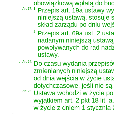
obowiązkową wpłatą do bud
Art. 17.
1.
Przepis art. 19a ustawy w
niniejszą ustawą, stosuje
skład zarządu po dniu wejś
2.
Przepis art. 69a ust. 2 us
nadanym niniejszą ustawą,
powoływanych do rad nadzo
ustawy.
„
Art. 24.
Do czasu wydania przepis
zmienianych niniejszą ustaw
od dnia wejścia w życie us
dotychczasowe, jeśli nie są
Art. 25.
Ustawa wchodzi w życie po 
wyjątkiem art. 2 pkt 18 lit. a
w życie z dniem 1 stycznia 