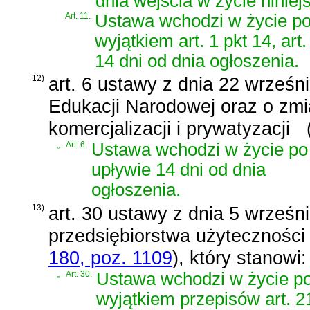
dnia wejścia w życie niniej
Art. 11.
Ustawa wchodzi w życie po 
wyjątkiem art. 1 pkt 14, art
14 dni od dnia ogłoszenia.
12)
art. 6 ustawy z dnia 22 wrześni
Edukacji Narodowej oraz o zmi
komercjalizacji i prywatyzacji
„
Art. 6.
Ustawa wchodzi w życie po
upływie 14 dni od dnia
ogłoszenia.
13)
art. 30 ustawy z dnia 5 wrześn
przedsiębiorstwa użyteczności 
180, poz. 1109
)
, który stanowi:
„
Art. 30.
Ustawa wchodzi w życie po 
wyjątkiem przepisów art. 2