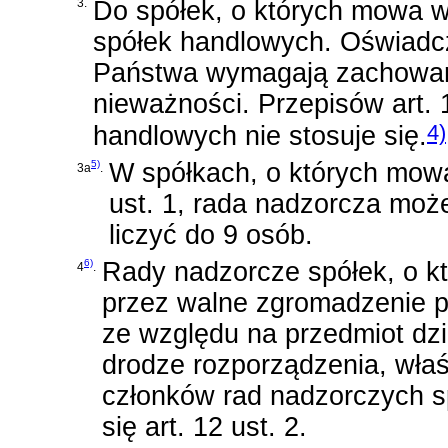
3.
Do spółek, o których mowa w 
spółek handlowych
. Oświadc
Państwa wymagają zachowan
nieważności. Przepisów
art.
4)
handlowych
nie stosuje się.
5)
W spółkach, o których mow
3a
.
ust. 1, rada nadzorcza moż
liczyć do 9 osób.
6)
Rady nadzorcze spółek, o k
4
.
przez walne zgromadzenie po
ze względu na przedmiot dzia
drodze rozporządzenia, wła
członków rad nadzorczych sp
się art. 12 ust. 2.