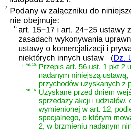
2.
Podany w załączniku do niniejsz
nie obejmuje:
1)
art. 15−17 i art. 24−25
ustawy z
zasadach wykonywania uprawni
ustawy o komercjalizacji i pry
niektórych innych ustaw
(
Dz. 
„
Art. 15.
Przepis art. 56 ust. 1 pkt 2
nadanym niniejszą ustawą, 
przychodów uzyskanych z p
Art. 16.
Uzyskane przed dniem wejśc
sprzedaży akcji i udziałów,
wymienionej w art. 12, pod
specjalnego, o którym mowa 
2, w brzmieniu nadanym nin