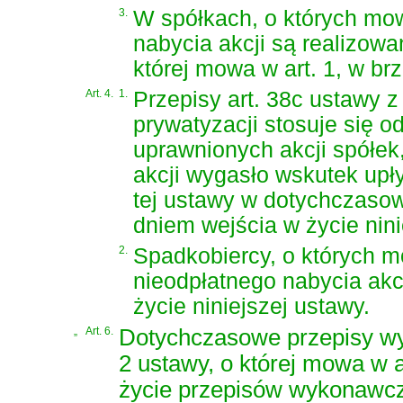
3.
W spółkach, o których mow
nabycia akcji są realizow
której mowa w art. 1, w b
Art. 4.
1.
Przepisy
art. 38c ustawy z 
prywatyzacji
stosuje się o
uprawnionych akcji spółek,
akcji wygasło wskutek upły
tej ustawy w dotychczasow
dniem wejścia w życie nini
2.
Spadkobiercy, o których m
nieodpłatnego nabycia akcj
życie niniejszej ustawy.
„
Art. 6.
Dotychczasowe przepisy wy
2 ustawy, o której mowa w 
życie przepisów wykonawczy