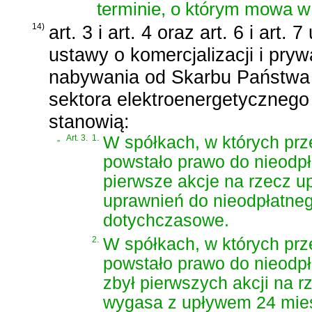
terminie, o którym mowa w a
14)
art. 3 i art. 4 oraz art. 6 i art
ustawy o komercjalizacji i pry
nabywania od Skarbu Państwa a
sektora elektroenergetycznego
stanowią:
„
Art. 3.
1.
W spółkach, w których prz
powstało prawo do nieodpł
pierwsze akcje na rzecz u
uprawnień do nieodpłatnego
dotychczasowe.
2.
W spółkach, w których prz
powstało prawo do nieodpł
zbył pierwszych akcji na 
wygasa z upływem 24 mies