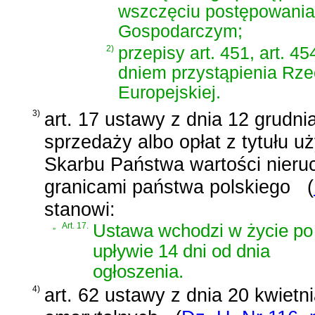
wszczęciu postępowania
Gospodarczym;
2)
przepisy art. 451, art. 45
dniem przystąpienia Rzec
Europejskiej.
3)
art. 17 ustawy z dnia 12 grudni
sprzedaży albo opłat z tytułu 
Skarbu Państwa wartości nier
granicami państwa polskiego
(
stanowi:
„
Art. 17.
Ustawa wchodzi w życie po
upływie 14 dni od dnia
ogłoszenia.
4)
art. 62 ustawy z dnia 20 kwiet