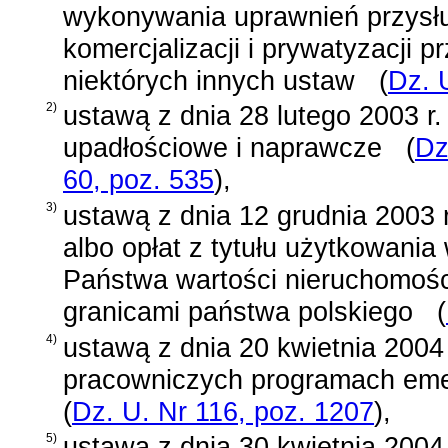
wykonywania uprawnień przysł
komercjalizacji i prywatyzacji 
niektórych innych ustaw
(
Dz. 
2)
ustawą z dnia 28 lutego 2003 r.
upadłościowe i naprawcze
(
Dz
60, poz. 535
)
,
3)
ustawą z dnia 12 grudnia 2003 
albo opłat z tytułu użytkowani
Państwa wartości nieruchomoś
granicami państwa polskiego
(
4)
ustawą z dnia 20 kwietnia 2004 
pracowniczych programach eme
(
Dz. U. Nr 116, poz. 1207
)
,
5)
ustawą z dnia 30 kwietnia 2004