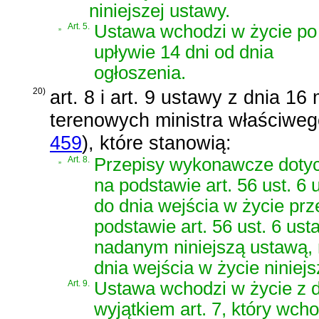
niniejszej ustawy.
„
Art. 5.
Ustawa wchodzi w życie po
upływie 14 dni od dnia
ogłoszenia.
20)
art. 8 i art. 9 ustawy z dnia 16
terenowych ministra właściwe
459
)
, które stanowią:
„
Art. 8.
Przepisy wykonawcze doty
na podstawie art. 56 ust. 6
do dnia wejścia w życie p
podstawie art. 56 ust. 6 us
nadanym niniejszą ustawą, n
dnia wejścia w życie niniejs
Art. 9.
Ustawa wchodzi w życie z d
wyjątkiem art. 7, który wch