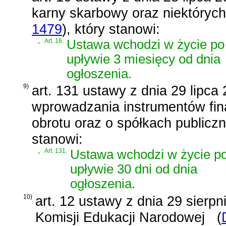
karny skarbowy oraz niektóryc
1479
)
, który stanowi:
„
Art. 16.
Ustawa wchodzi w życie po
upływie 3 miesięcy od dnia
ogłoszenia.
9)
art. 131 ustawy z dnia 29 lipca 
wprowadzania instrumentów fi
obrotu oraz o spółkach publicz
stanowi:
„
Art. 131.
Ustawa wchodzi w życie p
upływie 30 dni od dnia
ogłoszenia.
10)
art. 12 ustawy z dnia 29 sierpn
Komisji Edukacji Narodowej
(