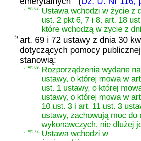
emerytalnych
(
Dz. U. Nr 116, 
„
Art. 62.
Ustawa wchodzi w życie z d
ust. 2 pkt 6, 7 i 8, art. 18 ust
które wchodzą w życie z dn
5)
art. 69 i 72 ustawy z dnia 30 k
dotyczących pomocy publicznej
stanowią:
„
Art. 69.
Rozporządzenia wydane na pod
ustawy, o której mowa w art. 
ust. 1 ustawy, o której mowa 
ustawy, o której mowa w art. 
10 ust. 3 i art. 11 ust. 3 us
ustawy, zachowują moc do 
wykonawczych, nie dłużej je
„
Art. 72.
Ustawa wchodzi w