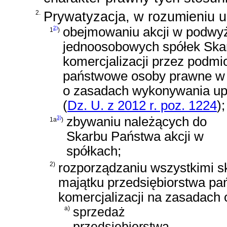
2.
Prywatyzacja, w rozumieniu u
2)
obejmowaniu akcji w podwy
1
)
jednoosobowych spółek Ska
komercjalizacji przez podmio
państwowe osoby prawne w
o zasadach wykonywania up
(
Dz. U. z 2012 r. poz. 1224
)
;
3)
zbywaniu należących do
1a
)
Skarbu Państwa akcji w
spółkach;
2)
rozporządzaniu wszystkimi sk
majątku przedsiębiorstwa pa
komercjalizacji na zasadach 
a)
sprzedaż
przedsiębiorstwa,