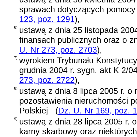
sprawach dotyczących pomocy 
123, poz. 1291
)
,
6)
ustawą z dnia 25 listopada 2004
finansach publicznych oraz o z
U. Nr 273, poz. 2703
)
,
7)
wyrokiem Trybunału Konstytucy
grudnia 2004 r. sygn. akt K 2/0
273, poz. 2722
)
,
8)
ustawą z dnia 8 lipca 2005 r. o 
pozostawienia nieruchomości p
Polskiej
(
Dz. U. Nr 169, poz. 
9)
ustawą z dnia 28 lipca 2005 r. 
karny skarbowy oraz niektóryc