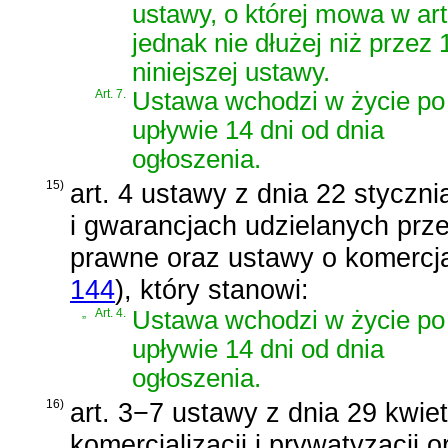
ustawy, o której mowa w ar
jednak nie dłużej niż przez
niniejszej ustawy.
Art. 7.
Ustawa wchodzi w życie po
upływie 14 dni od dnia
ogłoszenia.
15)
art. 4 ustawy z dnia 22 styczn
i gwarancjach udzielanych prz
prawne oraz ustawy o komercjal
144
)
, który stanowi:
„
Art. 4.
Ustawa wchodzi w życie po
upływie 14 dni od dnia
ogłoszenia.
16)
art. 3−7
ustawy z dnia 29 kwiet
komercjalizacji i prywatyzacji