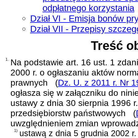
odpłatnego korzystania
Dział VI - Emisja bonów p
Dział VII - Przepisy szcze
Treść o
1.
Na podstawie
art. 16 ust. 1 zda
2000 r. o ogłaszaniu aktów norm
prawnych
(
Dz. U. z 2011 r. Nr 
ogłasza się w załączniku do nini
ustawy z dnia 30 sierpnia 1996 r. 
przedsiębiorstw państwowych
(
uwzględnieniem zmian wprowad
1)
ustawą z dnia 5 grudnia 2002 r