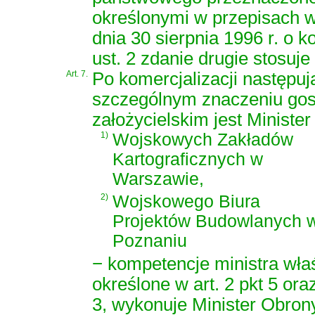
określonymi w przepisach 
dnia 30 sierpnia 1996 r. o ko
ust. 2 zdanie drugie stosuje
Art. 7.
Po komercjalizacji następu
szczególnym znaczeniu gos
założycielskim jest Ministe
1)
Wojskowych Zakładów
Kartograficznych w
Warszawie,
2)
Wojskowego Biura
Projektów Budowlanych 
Poznaniu
− kompetencje ministra wł
określone w art. 2 pkt 5 ora
3, wykonuje Minister Obron