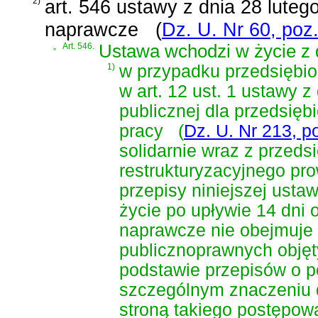
2)
art. 546 ustawy z dnia 28 luteg
naprawcze
(
Dz. U. Nr 60, poz
„
Art. 546.
Ustawa wchodzi w życie z d
1)
w przypadku przedsiębior
w
art. 12 ust. 1 ustawy 
publicznej dla przedsię
pracy
(
Dz. U. Nr 213, p
solidarnie wraz z przed
restrukturyzacyjnego pr
przepisy niniejszej us
życie po upływie 14 dni 
naprawcze nie obejmuje
publicznoprawnych obję
podstawie przepisów o p
szczególnym znaczeniu dl
stroną takiego postępow