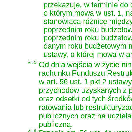
przekazuje, w terminie do
o którym mowa w ust. 1, 
stanowiącą różnicę międz
poprzednim roku budżeto
poprzednim roku budżetow
danym roku budżetowym na 
ustawy, o której mowa w a
Art. 5.
Od dnia wejścia w życie nin
rachunku Funduszu Restruk
w art. 56 ust. 1 pkt 2 ustaw
przychodów uzyskanych z 
oraz odsetki od tych środ
ratowania lub restrukturyza
publicznych oraz na udzie
publiczną.
Art. 6.