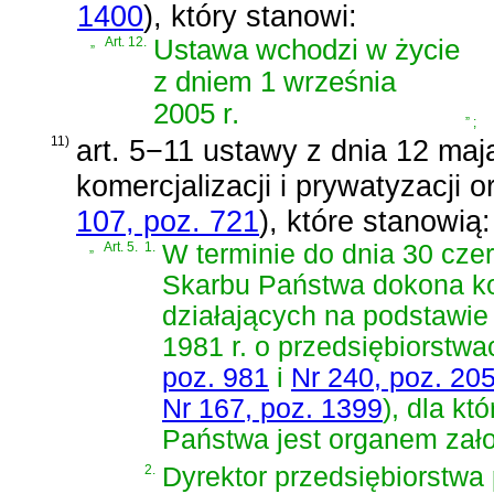
1400
)
, który stanowi:
„
Art. 12.
Ustawa wchodzi w życie
z dniem 1 września
2005 r.
”
;
11)
art. 5−11
ustawy z dnia 12 maja
komercjalizacji i prywatyzacji 
107, poz. 721
)
, które stanowią:
„
Art. 5.
1.
W terminie do dnia 30 cze
Skarbu Państwa dokona ko
działających na podstawi
1981 r. o przedsiębiorstw
poz. 981
i
Nr 240, poz. 20
Nr 167, poz. 1399
)
, dla kt
Państwa jest organem zało
2.
Dyrektor przedsiębiorstw