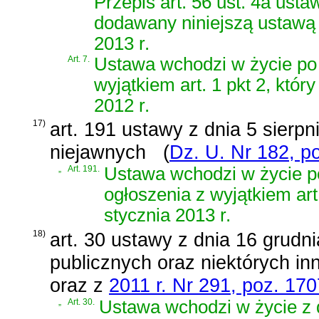
Przepis art. 56 ust. 4a usta
dodawany niniejszą ustawą 
2013 r.
Art. 7.
Ustawa wchodzi w życie po 
wyjątkiem art. 1 pkt 2, któr
2012 r.
17)
art. 191 ustawy z dnia 5 sierpni
niejawnych
(
Dz. U. Nr 182, p
„
Art. 191.
Ustawa wchodzi w życie po
ogłoszenia z wyjątkiem art
stycznia 2013 r.
18)
art. 30 ustawy z dnia 16 grudn
publicznych oraz niektórych in
oraz z
2011 r. Nr 291, poz. 170
„
Art. 30.
Ustawa wchodzi w życie z d