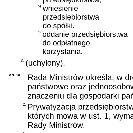
b)
wniesienie
przedsiębiorstwa
do spółki,
c)
oddanie przedsiębiorstwa
do odpłatnego
korzystania.
3.
(uchylony).
Art. 1a.
1.
Rada Ministrów określa, w d
państwowe oraz jednoosobow
znaczeniu dla gospodarki pa
2.
Prywatyzacja przedsiębiorstw
których mowa w ust. 1, wym
Rady Ministrów.