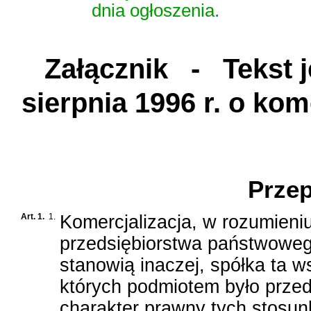
dnia ogłoszenia.
Załącznik
- Tekst je
sierpnia 1996 r. o kome
D
Przep
Art. 1.
1.
Komercjalizacja, w rozumieni
przedsiębiorstwa państwowego
stanowią inaczej, spółka ta 
których podmiotem było prze
charakter prawny tych stosu