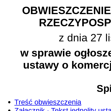
OBWIESZCZENI
RZECZYPOSP
z dnia 27 l
w sprawie ogłosze
ustawy o komercja
Spi
Treść obwieszczenia
Załącznik - Tekst jednolity ust