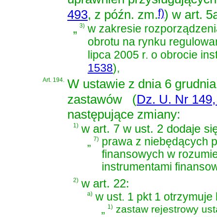
f)
493
, z późn. zm.
)
w art. 5
„
3)
w zakresie rozporządzeni
obrotu na rynku regulow
lipca 2005 r. o obrocie i
1538
)
,
Art. 194.
W
ustawie z dnia 6 grudnia
zastawów
(
Dz. U. Nr 149,
następujące zmiany:
1)
w art. 7 w ust. 2 dodaje si
„
7)
prawa z niebędących p
finansowych w rozumi
instrumentami finanso
2)
w art. 22:
a)
w ust. 1 pkt 1 otrzymuje
„
1)
zastaw rejestrowy us