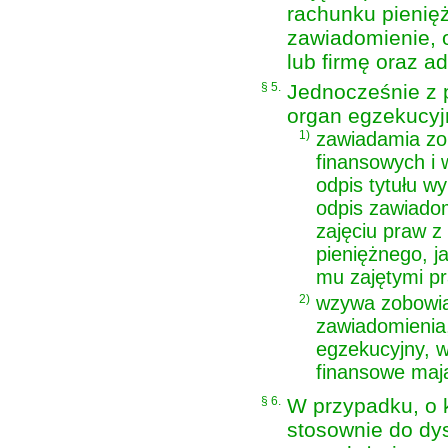
rachunku pienięż
zawiadomienie, o
lub firmę oraz 
§ 5.
Jednocześnie z 
organ egzekucyj
1)
zawiadamia zo
finansowych i 
odpis tytułu w
odpis zawiado
zajęciu praw z
pieniężnego, j
mu zajętymi p
2)
wzywa zobowią
zawiadomienia
egzekucyjny, w 
finansowe maj
§ 6.
W przypadku, o 
stosownie do dy