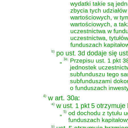
wydatki takie są je
zbycia tych udziałów
wartościowych, w tym
wartościowych, a tak
uczestnictwa w fund
uczestnictwa, tytułó
funduszach kapitałow
b)
po ust. 3d dodaje się us
„
3e.
Przepisu ust. 1 pkt 3
jednostek uczestnict
subfunduszu tego sa
subfunduszami doko
o funduszach inwest
4)
w art. 30a:
a)
w ust. 1 pkt 5 otrzymuje
„
5)
od dochodu z tytułu u
funduszach kapitałow
b)