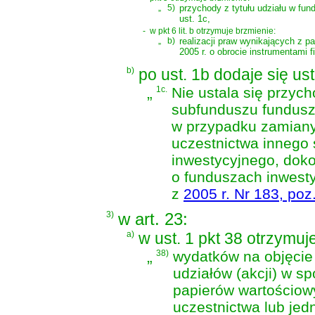
„
5)
przychody z tytułu udziału w fu
ust. 1c,
-
w pkt 6 lit. b otrzymuje brzmienie:
„
b)
realizacji praw wynikających z 
2005 r. o obrocie instrumentami 
b)
po ust. 1b dodaje się us
„
1c.
Nie ustala się przyc
subfunduszu fundusz
w przypadku zamiany
uczestnictwa innego
inwestycyjnego, dok
o funduszach inwest
z
2005 r. Nr 183, poz
3)
w art. 23:
a)
w ust. 1 pkt 38 otrzymuj
„
38)
wydatków na objęcie 
udziałów (akcji) w s
papierów wartościow
uczestnictwa lub jed