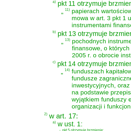
a)
pkt 11 otrzymuje brzmien
„
11)
papierach wartościow
mowa w
art. 3 pkt 1
instrumentami finan
b)
pkt 13 otrzymuje brzmie
„
13)
pochodnych instrume
finansowe, o któryc
2005 r. o obrocie in
c)
pkt 14 otrzymuje brzmien
„
14)
funduszach kapitałow
fundusze zagraniczn
inwestycyjnych, oraz
na podstawie przep
wyjątkiem funduszy 
organizacji i funkcj
2)
w art. 17:
a)
w ust. 1:
-
pkt 5 otrzymuje brzmienie: