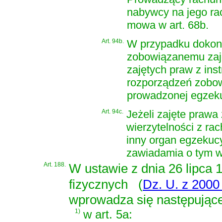
nabywcy na jego ra
mowa w art. 68b.
Art. 94b.
W przypadku dokona
zobowiązanemu zaję
zajętych praw z in
rozporządzeń zobo
prowadzonej egzekuc
Art. 94c.
Jeżeli zajęte praw
wierzytelności z ra
inny organ egzekuc
zawiadamia o tym w
Art. 188.
W
ustawie z dnia 26 lipca
fizycznych
(
Dz. U. z 2000 
wprowadza się następując
1)
w art. 5a: