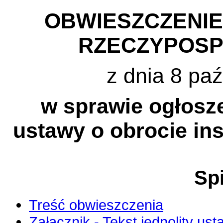
OBWIESZCZENI
RZECZYPOSP
z dnia 8 paź
w sprawie ogłosze
ustawy o obrocie in
Spi
Treść obwieszczenia
Załącznik - Tekst jednolity ust