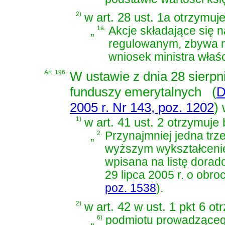
2)
w art. 28 ust. 1a otrzymuj
„
1a.
Akcje składające się 
regulowanym, zbywa m
wniosek ministra właś
Art. 196.
W
ustawie z dnia 28 sierpn
funduszy emerytalnych
(
D
2005 r. Nr 143, poz. 1202
)
w
1)
w art. 41 ust. 2 otrzymuje
„
2.
Przynajmniej jedna trz
wyższym wykształceni
wpisana na listę dora
29 lipca 2005 r. o obr
poz. 1538
)
.
2)
w art. 42 w ust. 1 pkt 6 o
„
6)
podmiotu prowadząceg