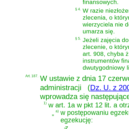
finansowych.
§ 4.
W razie niezłoże
zlecenia, o któr
wierzyciela nie 
umarza się.
§ 5.
Jeżeli zajęcia d
zlecenie, o któr
art. 908, chyba 
instrumentów fin
dwutygodniowy li
Art. 187.
W
ustawie z dnia 17 czer
administracji
(
Dz. U. z 200
wprowadza się następując
1)
w art. 1a w pkt 12 lit. a o
„
a)
w postępowaniu egzek
egzekucję:
-
z