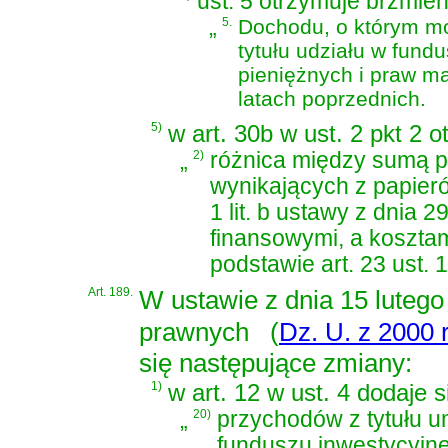
ust. 5 otrzymuje brzmien
„
5.
Dochodu, o którym mow
tytułu udziału w fund
pieniężnych i praw m
latach poprzednich.
5)
w art. 30b w ust. 2 pkt 2 
„
2)
różnica między sumą p
wynikających z papier
1 lit. b ustawy z dnia 2
finansowymi
, a koszta
podstawie art. 23 ust. 1
Art. 189.
W
ustawie z dnia 15 luteg
prawnych
(
Dz. U. z 2000 r
się następujące zmiany:
1)
w art. 12 w ust. 4 dodaje s
„
20)
przychodów z tytułu 
funduszu inwestycyjn