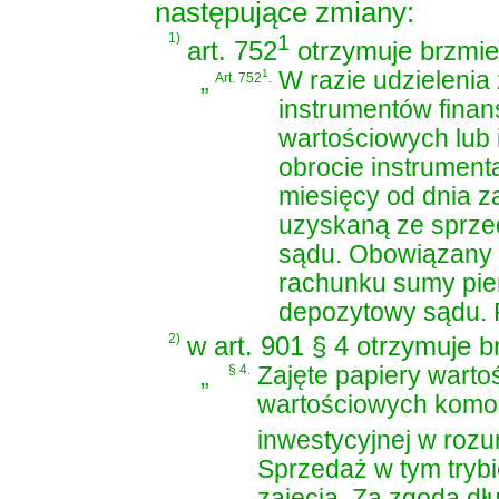
następujące zmiany:
1)
1
art. 752
otrzymuje brzmie
„
1
W razie udzielenia
Art. 752
.
instrumentów fina
wartościowych lub
obrocie instrument
miesięcy od dnia z
uzyskaną ze sprze
sądu. Obowiązany m
rachunku sumy pie
depozytowy sądu. P
2)
w art. 901 § 4 otrzymuje b
„
§ 4.
Zajęte papiery wart
wartościowych komor
inwestycyjnej w rozu
Sprzedaż w tym trybi
zajęcia. Za zgodą dł