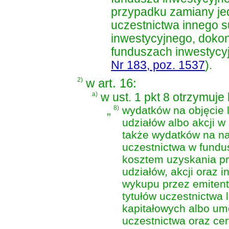
przypadku zamiany je
uczestnictwa innego 
inwestycyjnego, doko
funduszach inwestycy
Nr 183, poz. 1537
)
.
2)
w art. 16:
a)
w ust. 1 pkt 8 otrzymuje
„
8)
wydatków na objęcie l
udziałów albo akcji w
także wydatków na na
uczestnictwa w fundus
kosztem uzyskania pr
udziałów, akcji oraz 
wykupu przez emitent
tytułów uczestnictwa
kapitałowych albo umo
uczestnictwa oraz ce