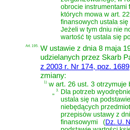
obrocie instrumentami
których mowa w art. 22 
finansowych ustala się
Jeżeli w tym dniu nie 
wartość tę ustala się p
Art. 195.
W
ustawie z dnia 8 maja 1
udzielanych przez Skarb P
z 2003 r. Nr 174, poz. 1689
zmiany:
1)
w art. 26 ust. 3 otrzymuje
„
3.
Dla potrzeb wyodrębnie
ustala się na podstawie
niebędących przedmio
przepisów
ustawy z dni
finansowymi
(
Dz. U. N
podstawie wartości ksi