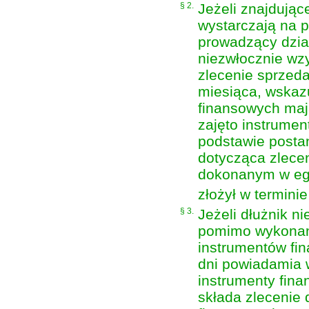
§ 2.
Jeżeli znajdując
wystarczają na 
prowadzący dzia
niezwłocznie wzy
zlecenie sprzeda
miesiąca, wskaz
finansowych maj
zajęto instrumen
podstawie posta
dotycząca zlece
dokonanym w egz
złożył w termini
§ 3.
Jeżeli dłużnik n
pomimo wykonani
instrumentów fi
dni powiadamia w
instrumenty fin
składa zlecenie