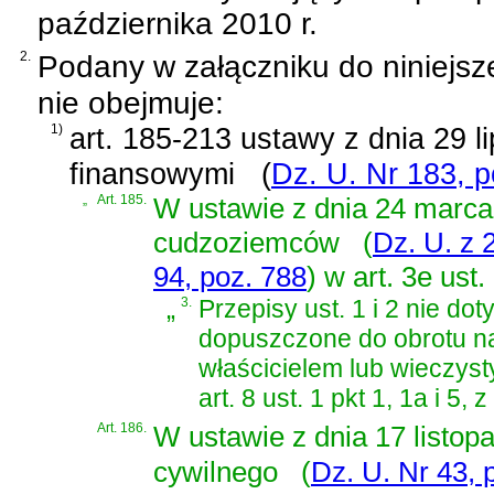
października 2010 r.
2.
Podany w załączniku do niniejsz
nie obejmuje:
1)
art. 185-213 ustawy z dnia 29 l
finansowymi
(
Dz. U. Nr 183, 
„
Art. 185.
W
ustawie z dnia 24 marca
cudzoziemców
(
Dz. U. z 
94, poz. 788
)
w art. 3e ust.
„
3.
Przepisy ust. 1 i 2 nie do
dopuszczone do obrotu na
właścicielem lub wieczys
art. 8 ust. 1 pkt 1, 1a i 5, 
Art. 186.
W
ustawie z dnia 17 listo
cywilnego
(
Dz. U. Nr 43, 