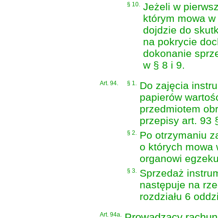
§ 10.
Jeżeli w pierws
którym mowa w 
dojdzie do skut
na pokrycie doc
dokonanie sprze
w § 8 i 9.
Art. 94.
§ 1.
Do zajęcia inst
papierów wartoś
przedmiotem obr
przepisy art. 93 §
§ 2.
Po otrzymaniu z
o których mowa 
organowi egzek
§ 3.
Sprzedaż instru
następuje na rze
rozdziału 6 oddzi
Art. 94a.
Prowadzący rachunk