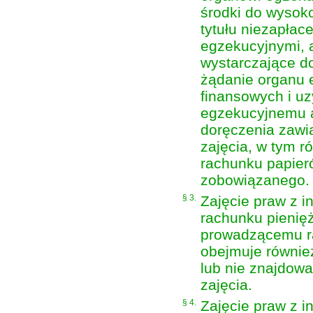
środki do wysok
tytułu niezapłac
egzekucyjnymi, a
wystarczające d
żądanie organu 
finansowych i u
egzekucyjnemu al
doręczenia zawi
zajęcia, w tym 
rachunku papier
zobowiązanego.
§ 3.
Zajęcie praw z i
rachunku pienię
prowadzącemu ra
obejmuje również
lub nie znajdow
zajęcia.
§ 4.
Zajęcie praw z i