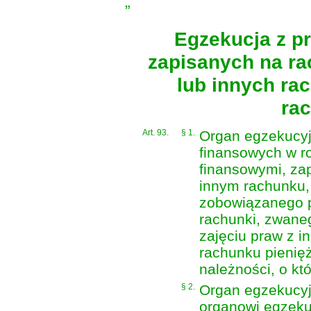
„
Egzekucja z p
zapisanych na r
lub innych rac
ra
Art. 93.
§ 1.
Organ egzekucyj
finansowych w r
finansowymi, za
innym rachunku, 
zobowiązanego p
rachunki, zwane
zajęciu praw z i
rachunku pieni
należności, o kt
§ 2.
Organ egzekucyj
organowi egzek