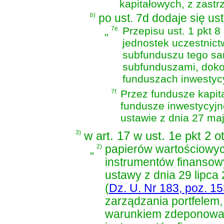
kapitałowych, z zastr
b)
po ust. 7d dodaje się ust
„
7e.
Przepisu ust. 1 pkt 8
jednostek uczestnict
subfunduszu tego sa
subfunduszami, doko
funduszach inwestyc
7f.
Przez fundusze kapita
fundusze inwestycyjn
ustawie z dnia 27 ma
3)
w art. 17 w ust. 1e pkt 2 
„
2)
papierów wartościowyc
instrumentów finanso
ustawy z dnia 29 lipca
(
Dz. U. Nr 183, poz. 1
zarządzania portfelem,
warunkiem zdeponowan