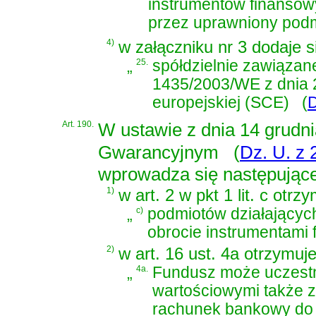
instrumentów finanso
przez uprawniony podm
4)
w załączniku nr 3 dodaje s
„
25.
spółdzielnie zawiąza
1435/2003/WE z dnia 22
europejskiej (SCE)
(
D
Art. 190.
W
ustawie z dnia 14 grud
Gwarancyjnym
(
Dz. U. z 
wprowadza się następując
1)
w art. 2 w pkt 1 lit. c otrz
„
c)
podmiotów działającyc
obrocie instrumentami
2)
w art. 16 ust. 4a otrzymuj
„
4a.
Fundusz może uczestn
wartościowymi także z
rachunek bankowy do 