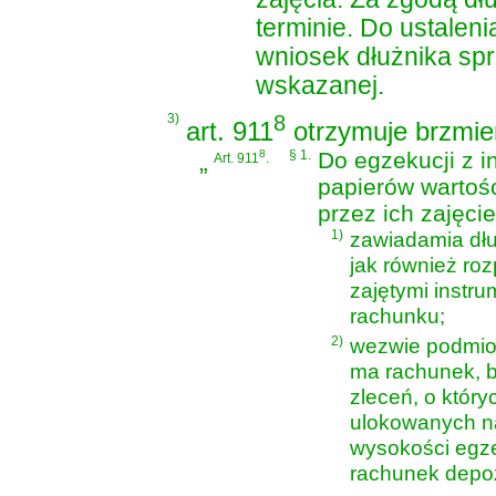
terminie. Do ustalen
wniosek dłużnika sp
wskazanej.
3)
8
art. 911
otrzymuje brzmie
„
8
§ 1.
Do egzekucji z 
Art. 911
.
papierów wartoś
przez ich zajęci
1)
zawiadamia dłu
jak również ro
zajętymi instr
rachunku;
2)
wezwie podmiot
ma rachunek, b
zleceń, o który
ulokowanych na
wysokości egze
rachunek depo