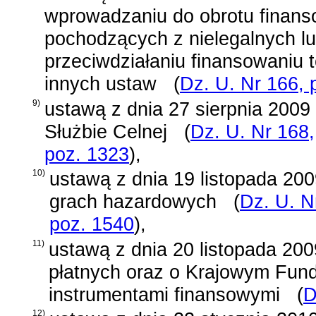
wprowadzaniu do obrotu finan
pochodzących z nielegalnych lu
przeciwdziałaniu finansowaniu 
innych ustaw
(
Dz. U. Nr 166, 
9)
ustawą z dnia 27 sierpnia 2009 
Służbie Celnej
(
Dz. U. Nr 168,
poz. 1323
)
,
10)
ustawą z dnia 19 listopada 2009
grach hazardowych
(
Dz. U. N
poz. 1540
)
,
11)
ustawą z dnia 20 listopada 200
płatnych oraz o Krajowym Fun
instrumentami finansowymi
(
D
12)