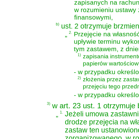
zapisanych na rachun
w rozumieniu
ustawy 
finansowymi
,
b)
ust. 2 otrzymuje brzmien
„
2.
Przejęcie na własnoś
upływie terminu wyko
tym zastawem, z dni
1)
zapisania instrumen
papierów wartościow
- w przypadku określo
2)
złożenia przez zast
przejęciu tego prze
- w przypadku określon
3)
w art. 23 ust. 1 otrzymuje
„
1.
Jeżeli umowa zastawni
drodze przejęcia na w
zastaw ten ustanowion
zorganizowanego, w r