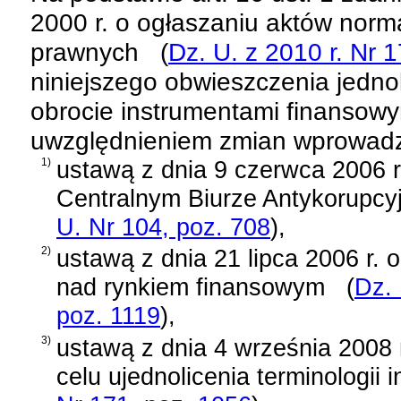
2000 r. o ogłaszaniu aktów norm
prawnych
(
Dz. U. z 2010 r. Nr 1
niniejszego obwieszczenia jednol
obrocie instrumentami finansow
uwzględnieniem zmian wprowad
1)
ustawą z dnia 9 czerwca 2006 r
Centralnym Biurze Antykorupcy
U. Nr 104, poz. 708
)
,
2)
ustawą z dnia 21 lipca 2006 r. 
nad rynkiem finansowym
(
Dz. 
poz. 1119
)
,
3)
ustawą z dnia 4 września 2008 
celu ujednolicenia terminologii 