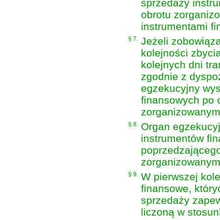
sprzedaży instr
obrotu zorganiz
instrumentami f
§ 7.
Jeżeli zobowiąz
kolejności zbyci
kolejnych dni t
zgodnie z dyspo
egzekucyjny wys
finansowych po c
zorganizowanym
§ 8.
Organ egzekucyjn
instrumentów fi
poprzedzającego
zorganizowanym
§ 9.
W pierwszej kole
finansowe, któr
sprzedaży zapew
liczoną w stosun