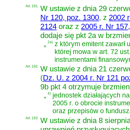
Art. 191.
W
ustawie z dnia 29 czerwc
Nr 120, poz. 1300
, z
2002 r
2124
oraz z
2005 r. Nr 157
dodaje się pkt 2a w brzmie
„
2a)
z którym emitent zawarł
której mowa w
art. 72 us
instrumentami finansowy
Art. 192.
W
ustawie z dnia 21 czerw
(
Dz. U. z 2004 r. Nr 121 po
9b pkt 4 otrzymuje brzmien
„
4)
jednostek działających n
2005 r. o obrocie instrum
oraz przepisów o fundusz
Art. 193.
W
ustawie z dnia 8 sierpn
uprawnień przysługującyc