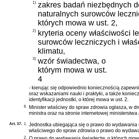
1)
zakres badań niezbędnych do
naturalnych surowców lecznic
których mowa w ust. 2,
2)
kryteria oceny właściwości l
surowców leczniczych i właś
klimatu,
3)
wzór świadectwa, o
którym mowa w ust.
4
- kierując się odpowiednio koniecznością zapew
oraz wskazaniami nauki i praktyki, a także koni
identyfikacji jednostki, o której mowa w ust. 2.
6.
Minister właściwy do spraw zdrowia ogłasza, w 
ministra oraz na stronie internetowej ministerstwa
Art. 37.
1.
Jednostka ubiegająca się o prawo do wydawania św
właściwego do spraw zdrowia o prawo do wydawa
2.
O prawo do wydawania świadectw, o których mowa 