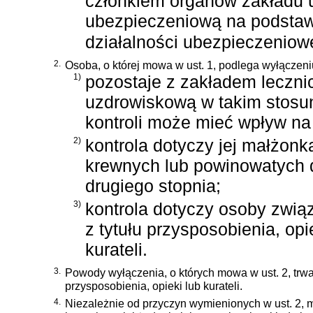
członkiem organów zakładu 
ubezpieczeniową na podsta
działalności ubezpieczeniow
2.
Osoba, o której mowa w ust. 1, podlega wyłączeniu
1)
pozostaje z zakładem leczn
uzdrowiskową w takim stosu
kontroli może mieć wpływ na 
2)
kontrola dotyczy jej małżonk
krewnych lub powinowatych 
drugiego stopnia;
3)
kontrola dotyczy osoby związ
z tytułu przysposobienia, opi
kurateli.
3.
Powody wyłączenia, o których mowa w ust. 2, trw
przysposobienia, opieki lub kurateli.
4.
Niezależnie od przyczyn wymienionych w ust. 2, 