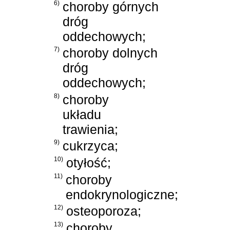
6)
choroby górnych
dróg
oddechowych;
7)
choroby dolnych
dróg
oddechowych;
8)
choroby
układu
trawienia;
9)
cukrzyca;
10)
otyłość;
11)
choroby
endokrynologiczne;
12)
osteoporoza;
13)
choroby