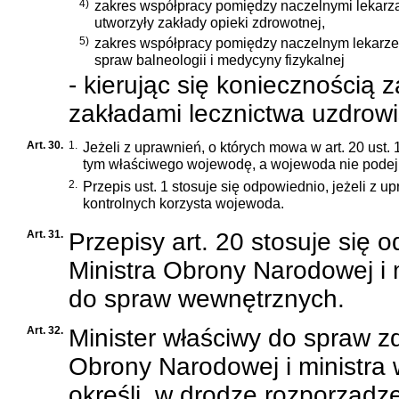
4)
zakres współpracy pomiędzy naczelnymi lekarza
utworzyły zakłady opieki zdrowotnej,
5)
zakres współpracy pomiędzy naczelnym lekarze
spraw balneologii i medycyny fizykalnej
- kierując się koniecznością
zakładami lecznictwa uzdrow
Art. 30.
1.
Jeżeli z uprawnień, o których mowa w art. 20 ust.
tym właściwego wojewodę, a wojewoda nie podej
2.
Przepis ust. 1 stosuje się odpowiednio, jeżeli z u
kontrolnych korzysta wojewoda.
Art. 31.
Przepisy art. 20 stosuje się 
Ministra Obrony Narodowej i 
do spraw wewnętrznych.
Art. 32.
Minister właściwy do spraw zd
Obrony Narodowej i ministra
określi, w drodze rozporządz