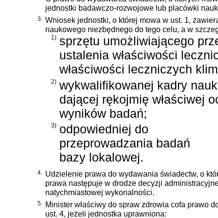
jednostki badawczo-rozwojowe lub placówki nauk
3.
Wniosek jednostki, o której mowa w ust. 1, zawi
naukowego niezbędnego do tego celu, a w szczeg
1)
sprzętu umożliwiającego pr
ustalenia właściwości leczni
właściwości leczniczych klim
2)
wykwalifikowanej kadry nau
dającej rękojmię właściwej 
wyników badań;
3)
odpowiedniej do
przeprowadzania badań
bazy lokalowej.
4.
Udzielenie prawa do wydawania świadectw, o któr
prawa następuje w drodze decyzji administracyjne
natychmiastowej wykonalności.
5.
Minister właściwy do spraw zdrowia cofa prawo d
ust. 4, jeżeli jednostka uprawniona: