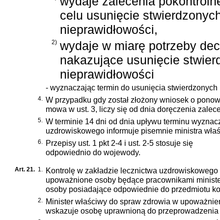
wydaje zalecenia pokontroln
celu usunięcie stwierdzonyc
nieprawidłowości,
2)
wydaje w miarę potrzeby dec
nakazujące usunięcie stwie
nieprawidłowości
- wyznaczając termin do usunięcia stwierdzonych 
4.
W przypadku gdy został złożony wniosek o ponown
mowa w ust. 3, liczy się od dnia doręczenia zalec
5.
W terminie 14 dni od dnia upływu terminu wyznac
uzdrowiskowego informuje pisemnie ministra właś
6.
Przepisy ust. 1 pkt 2-4 i ust. 2-5 stosuje się
odpowiednio do wojewody.
Art. 21.
1.
Kontrolę w zakładzie lecznictwa uzdrowiskowego
upoważnione osoby będące pracownikami minister
osoby posiadające odpowiednie do przedmiotu kon
2.
Minister właściwy do spraw zdrowia w upoważnieni
wskazuje osobę uprawnioną do przeprowadzenia k