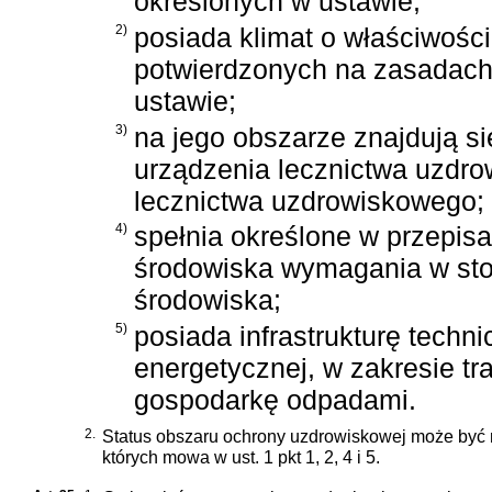
określonych w ustawie;
2)
posiada klimat o właściwośc
potwierdzonych na zasadach
ustawie;
3)
na jego obszarze znajdują s
urządzenia lecznictwa uzdr
lecznictwa uzdrowiskowego;
4)
spełnia określone w przepis
środowiska wymagania w st
środowiska;
5)
posiada infrastrukturę techn
energetycznej, w zakresie tr
gospodarkę odpadami.
2.
Status obszaru ochrony uzdrowiskowej może być n
których mowa w ust. 1 pkt 1, 2, 4 i 5.