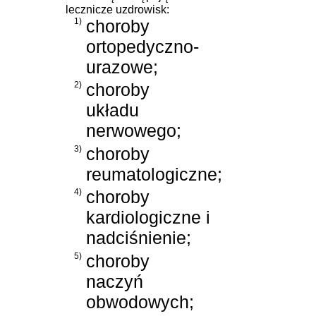
lecznicze uzdrowisk:
1)
choroby
ortopedyczno-
urazowe;
2)
choroby
układu
nerwowego;
3)
choroby
reumatologiczne;
4)
choroby
kardiologiczne i
nadciśnienie;
5)
choroby
naczyń
obwodowych;