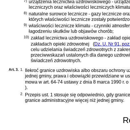
7)
urządzenia lecznictwa uzdrowiskowego - urządz
leczniczych oraz właściwości leczniczych klimatu
8)
naturalne surowce lecznicze - gazy lecznicze ora
których właściwości lecznicze zostały potwierdz
9)
właściwości lecznicze klimatu - czynniki atmosfe
łagodzeniu skutków lub objawów chorób;
10)
zakład lecznictwa uzdrowiskowego - zakład opi
zakładach opieki zdrowotnej
(
Dz. U. Nr 91, poz
celu udzielania świadczeń zdrowotnych z zakre
przeciwwskazań ustalonych dla danego uzdrowis
świadczeń zdrowotnych.
Art. 3.
1.
Ilekroć granice uzdrowiska albo obszaru ochrony u
jednej gminy, prawa i obowiązki przewidziane w us
mowa w
art. 64-74 ustawy z dnia 8 marca 1990 r.
)
.
2.
Przepis ust. 1 stosuje się odpowiednio, gdy gran
granice administracyjne więcej niż jednej gminy.
Ro