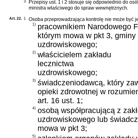
3.
Przepisy ust. 1 i 2 stosuje się odpowiednio do o
ministra właściwego do spraw wewnętrznych.
Art. 22.
1.
Osoba przeprowadzająca kontrolę nie może być j
1)
pracownikiem Narodowego F
którym mowa w pkt 3, gminy 
uzdrowiskowego;
2)
właścicielem zakładu
lecznictwa
uzdrowiskowego;
3)
świadczeniodawcą, który za
opieki zdrowotnej w rozumie
art. 16 ust. 1;
4)
osobą współpracującą z zak
uzdrowiskowego lub świadcz
mowa w pkt 3;
5)