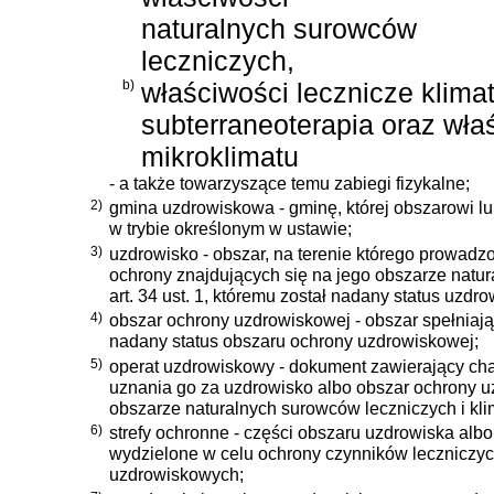
naturalnych surowców
leczniczych,
b)
właściwości lecznicze klimat
subterraneoterapia oraz wła
mikroklimatu
- a także towarzyszące temu zabiegi fizykalne;
2)
gmina uzdrowiskowa - gminę, której obszarowi lu
w trybie określonym w ustawie;
3)
uzdrowisko - obszar, na terenie którego prowadz
ochrony znajdujących się na jego obszarze natu
art. 34 ust. 1, któremu został nadany status uzdro
4)
obszar ochrony uzdrowiskowej - obszar spełniający
nadany status obszaru ochrony uzdrowiskowej;
5)
operat uzdrowiskowy - dokument zawierający ch
uznania go za uzdrowisko albo obszar ochrony 
obszarze naturalnych surowców leczniczych i kli
6)
strefy ochronne - części obszaru uzdrowiska alb
wydzielone w celu ochrony czynników leczniczyc
uzdrowiskowych;