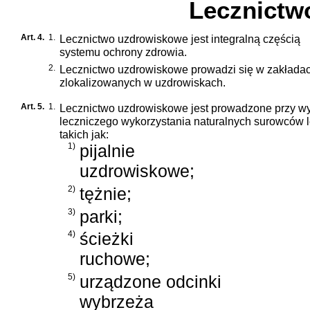
Lecznictw
Art. 4.
1.
Lecznictwo uzdrowiskowe jest integralną częścią
systemu ochrony zdrowia.
2.
Lecznictwo uzdrowiskowe prowadzi się w zakłada
zlokalizowanych w uzdrowiskach.
Art. 5.
1.
Lecznictwo uzdrowiskowe jest prowadzone przy wy
leczniczego wykorzystania naturalnych surowców l
takich jak:
1)
pijalnie
uzdrowiskowe;
2)
tężnie;
3)
parki;
4)
ścieżki
ruchowe;
5)
urządzone odcinki
wybrzeża