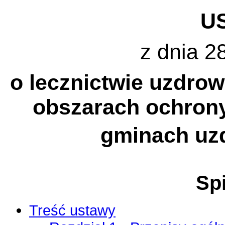
U
z dnia 28
o lecznictwie uzdro
obszarach ochrony
gminach uz
Spi
Treść ustawy