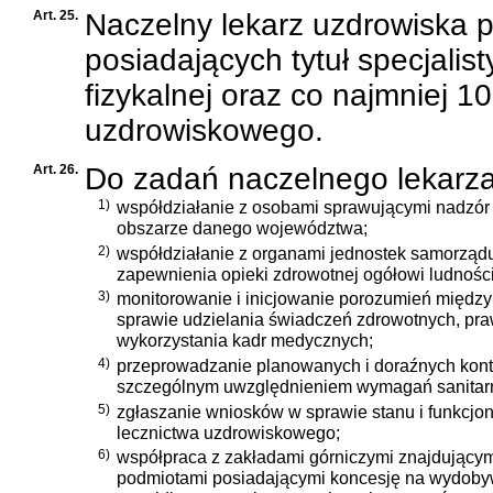
Art. 25.
Naczelny lekarz uzdrowiska 
posiadających tytuł specjalis
fizykalnej oraz co najmniej 1
uzdrowiskowego.
Art. 26.
Do zadań naczelnego lekarza
1)
współdziałanie z osobami sprawującymi nadzór 
obszarze danego województwa;
2)
współdziałanie z organami jednostek samorządu 
zapewnienia opieki zdrowotnej ogółowi ludnoś
3)
monitorowanie i inicjowanie porozumień międz
sprawie udzielania świadczeń zdrowotnych, pra
wykorzystania kadr medycznych;
4)
przeprowadzanie planowanych i doraźnych kont
szczególnym uwzględnieniem wymagań sanitar
5)
zgłaszanie wniosków w sprawie stanu i funkcj
lecznictwa uzdrowiskowego;
6)
współpraca z zakładami górniczymi znajdującym
podmiotami posiadającymi koncesję na wydobyw