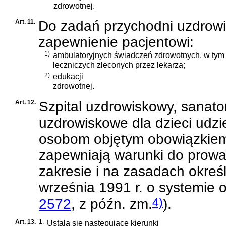
zdrowotnej.
Art. 11.
Do zadań przychodni uzdrowi
zapewnienie pacjentowi:
1)
ambulatoryjnych świadczeń zdrowotnych, w tym 
leczniczych zleconych przez lekarza;
2)
edukacji
zdrowotnej.
Art. 12.
Szpital uzdrowiskowy, sanat
uzdrowiskowe dla dzieci udzi
osobom objętym obowiązkiem
zapewniają warunki do prow
zakresie i na zasadach okre
września 1991 r. o systemie 
4)
2572
, z późn. zm.
)
.
Art. 13.
1.
Ustala się następujące kierunki