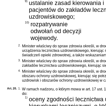
9)
ustalanie zasad kierowania i
pacjentów do zakładów lecz
uzdrowiskowego;
10)
rozpatrywanie
odwołań od decyzji
wojewody.
2.
Minister właściwy do spraw zdrowia określi, w d
urządzenia lecznictwa uzdrowiskowego, kierując
świadczeń opieki zdrowotnej, a także wskazaniami 
3.
Minister właściwy do spraw zdrowia określi, w dr
zakładów lecznictwa uzdrowiskowego, kierując się
4.
Minister właściwy do spraw zdrowia określi, w dr
obszaru ochrony uzdrowiskowej, kierując się potr
uzdrowisk i obszarów ochrony uzdrowiskowej w ca
Art. 20.
1.
W ramach nadzoru, o którym mowa w art. 17 ust. 1
do:
1)
oceny zgodności lecznictwa
kierunkami leczniczymi, o kt