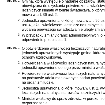
Art. 35.
1.
Gmina, która występuje o nadanie obszarowi statu
obowiązana do uzyskania potwierdzenia właściwoś
leczniczych klimatu w formie świadectwa, o który
mowa w art. 36 ust. 2.
2.
Jednostka uprawniona, o której mowa w art. 36 us
ust. 4, jeżeli właściwości lecznicze naturalnych
wydania pierwszego świadectwa nie uległy zmian
3.
W przypadku zmiany granic administracyjnych, o k
odpowiednio przepis ust. 1.
Art. 36.
1.
O potwierdzenie właściwości leczniczych naturaln
jednostek uprawnionych występuje gmina, która w
ochrony uzdrowiskowej.
2.
Potwierdzenia właściwości leczniczych naturalny
jednostki uprawnione do tego przez ministra wł
3.
Potwierdzenie właściwości leczniczych naturalny
na podstawie udokumentowanych badań potwierdz
na organizm ludzki.
4.
Jednostka uprawniona, o której mowa w ust. 2, 
leczniczych naturalnych surowców leczniczych i w
5.
Minister właściwy do spraw zdrowia, w porozumie
rozporządzenia: