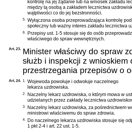
kontrolę na jej żądanie lub na wniosek zakładu l
między tą osobą a zakładem lecznictwa uzdrowis
wątpliwości co do jej bezstronności.
5.
Wyłączona osoba przeprowadzająca kontrolę podej
społeczny lub ważny interes zakładu lecznictwa 
6.
Przepisy ust. 1-5 stosuje się do osób przeprowadz
właściwego do spraw wewnętrznych.
Art. 23.
Minister właściwy do spraw 
służb i inspekcji z wnioskiem
przestrzegania przepisów o o
Art. 24.
1.
Wojewoda powołuje i odwołuje naczelnego
lekarza uzdrowiska.
2.
Naczelny lekarz uzdrowiska, o którym mowa w ust
udzielanych przez zakłady lecznictwa uzdrowisk
3.
Naczelny lekarz uzdrowiska, za pośrednictwem woj
ministrowi właściwemu do spraw zdrowia.
4.
Do naczelnego lekarza uzdrowiska stosuje się odp
1 pkt 2-4 i art. 22 ust. 1-5.