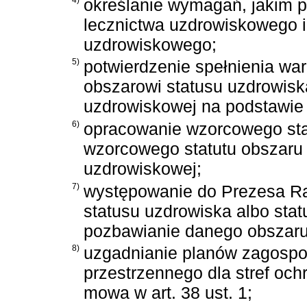
określanie wymagań, jakim 
lecznictwa uzdrowiskowego i
uzdrowiskowego;
5)
potwierdzenie spełnienia w
obszarowi statusu uzdrowisk
uzdrowiskowej na podstawie
6)
opracowanie wzorcowego sta
wzorcowego statutu obszaru
uzdrowiskowej;
7)
występowanie do Prezesa Ra
statusu uzdrowiska albo sta
pozbawianie danego obszaru 
8)
uzgadnianie planów zagosp
przestrzennego dla stref och
mowa w art. 38 ust. 1;