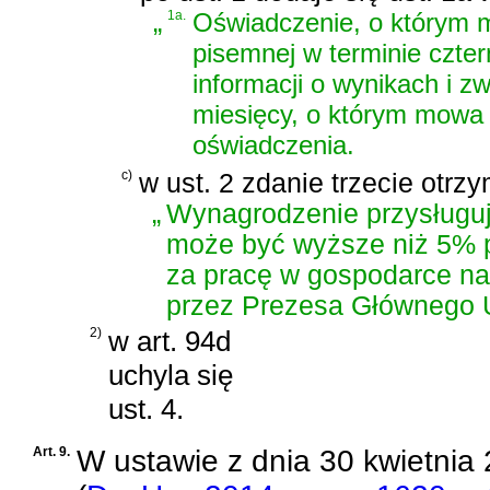
„
1a.
Oświadczenie, o którym m
pisemnej w terminie czter
informacji o wynikach i 
miesięcy, o którym mowa w
oświadczenia.
c)
w ust. 2 zdanie trzecie otrz
„
Wynagrodzenie przysługują
może być wyższe niż 5% 
za pracę w gospodarce na
przez Prezesa Głównego 
2)
w art. 94d
uchyla się
ust. 4.
Art. 9.
W
ustawie z dnia 30 kwietnia