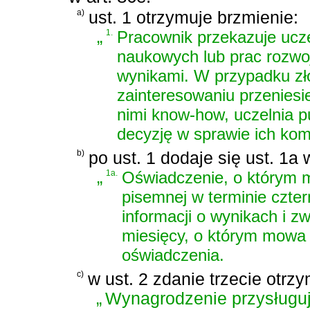
a)
ust. 1 otrzymuje brzmienie:
„
1.
Pracownik przekazuje ucze
naukowych lub prac rozwo
wynikami. W przypadku zł
zainteresowaniu przeniesi
nimi know-how, uczelnia p
decyzję w sprawie ich kome
b)
po ust. 1 dodaje się ust. 1a 
„
1a.
Oświadczenie, o którym m
pisemnej w terminie czter
informacji o wynikach i 
miesięcy, o którym mowa w
oświadczenia.
c)
w ust. 2 zdanie trzecie otrz
„
Wynagrodzenie przysługują