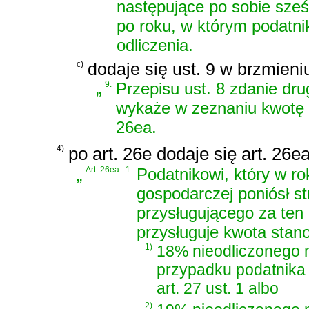
następujące po sobie sze
po roku, w którym podatnik
odliczenia.
c)
dodaje się ust. 9 w brzmieni
„
9.
Przepisu ust. 8 zdanie drug
wykaże w zeznaniu kwotę p
26ea.
4)
po art. 26e dodaje się art. 26e
„
Art. 26ea.
1.
Podatnikowi, który w ro
gospodarczej poniósł st
przysługującego za ten 
przysługuje kwota stan
1)
18% nieodliczonego na
przypadku podatnika
art. 27 ust. 1 albo
2)