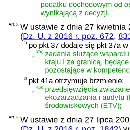
podatku dochodowym od o
wynikającą z decyzji.
Art. 5.
W
ustawie z dnia 27 kwietnia
(
Dz. U. z 2016 r. poz. 672
,
83
1)
po pkt 37 dodaje się pkt 37a w
„
37a)
zadania służące wsparciu
kraju i za granicą, będąc
pozostające w kompetencj
2)
pkt 41a otrzymuje brzmienie:
„
41a)
przedsięwzięcia związan
ekozarządzania i audytu (
środowiskowych (ETV);
Art. 6.
W
ustawie z dnia 27 lipca 200
(
Dz. U. z 2016 r. poz. 1842
)
wp