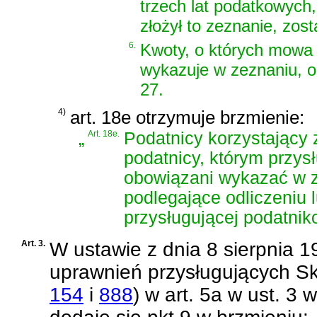
trzech lat podatkowych,
złożył to zeznanie, zost
6.
Kwoty, o których mowa w
wykazuje w zeznaniu, o
27.
4)
art. 18e otrzymuje brzmienie:
„
Art. 18e.
Podatnicy korzystający 
podatnicy, którym przys
obowiązani wykazać w z
podlegające odliczeniu 
przysługującej podatnik
Art. 3.
W
ustawie z dnia 8 sierpnia 
uprawnień przysługujących S
154
i
888
)
w art. 5a w ust. 3 w