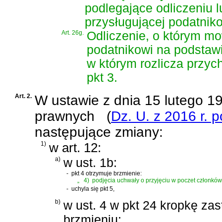
podlegające odliczeniu 
przysługującej podatniko
Art. 26g.
Odliczenie, o którym mo
podatnikowi na podstawi
w którym rozlicza przych
pkt 3.
Art. 2.
W
ustawie z dnia 15 lutego 
prawnych
(
Dz. U. z 2016 r. 
następujące zmiany:
1)
w art. 12:
a)
w ust. 1b:
-
pkt 4 otrzymuje brzmienie:
„
4)
podjęcia uchwały o przyjęciu w poczet członków 
-
uchyla się pkt 5,
b)
w ust. 4 w pkt 24 kropkę zas
brzmieniu: