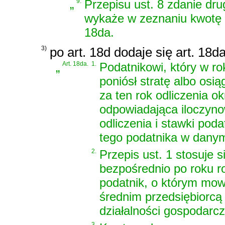
„
9.
Przepisu ust. 8 zdanie drug
wykaże w zeznaniu kwotę p
18da.
3)
po art. 18d dodaje się art. 18d
„
Art. 18da.
1.
Podatnikowi, który w ro
poniósł stratę albo osi
za ten rok odliczenia o
odpowiadająca iloczynow
odliczenia i stawki poda
tego podatnika w dany
2.
Przepis ust. 1 stosuje
bezpośrednio po roku ro
podatnik, o którym mowa
średnim przedsiębiorcą
działalności gospodarcz
3.