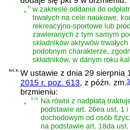
dodaje się pkt 9 w brzmieniu:
„
9)
w zakresie oddania do odpłat
trwałych na cele naukowe, ko
rekreacyjno-sportowe lub prod
zawieranych z tym samym po
składników aktywów trwałych
podobnym charakterze, zgodni
składników, w danym roku kal
Art. 4.
W
ustawie z dnia 29 sierpnia
3
2015 r. poz. 613
, z późn. zm.
brzmieniu:
„
§ 1b.
Na równi z nadpłatą traktu
podstawie
art. 26ea ust. 1 
dochodowym od osób fizyc
na podstawie
art. 18da ust.