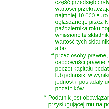
część przedsiębiorstw
wartości przekraczaj
najmniej 10 000 euro
ogłaszanego przez N
października roku po
wniesiono te składnik
wartość tych składnik
albo
4)
przez osoby prawne, 
osobowości prawnej 
poczet kapitału podat
lub jednostki w wyniku
jednostki posiadały u
podatników.
5.
Podatnik jest obowiąza
przysługującej mu na po