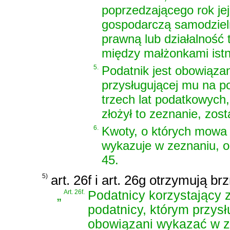
poprzedzającego rok jej
gospodarczą samodzieln
prawną lub działalność 
między małżonkami istn
5.
Podatnik jest obowiąza
przysługującej mu na po
trzech lat podatkowych,
złożył to zeznanie, zost
6.
Kwoty, o których mowa w
wykazuje w zeznaniu, o
45.
5)
art. 26f i art. 26g otrzymują br
„
Art. 26f.
Podatnicy korzystający z
podatnicy, którym przysł
obowiązani wykazać w z