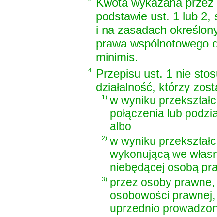
Kwota wykazana przez p
podstawie ust. 1 lub 2,
i na zasadach określon
prawa wspólnotowego 
minimis.
4.
Przepisu ust. 1 nie sto
działalność, którzy zost
1)
w wyniku przekształc
połączenia lub podzi
albo
2)
w wyniku przekształc
wykonującą we własny
niebędącej osobą pr
3)
przez osoby prawne, 
osobowości prawnej, 
uprzednio prowadzon