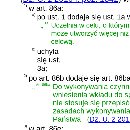
1)
w art. 86a:
a)
po ust. 1 dodaje się ust. 1a 
„
1a.
Uczelnia w celu, o który
może utworzyć więcej niż
celową.
b)
uchyla
się ust.
3a;
2)
po art. 86b dodaje się art. 86b
„
Art. 86ba.
Do wykonywania czynnoś
wniesienia wkładu do sp
nie stosuje się przepi
zasadach wykonywania 
Państwa
(
Dz. U. z 201
3)
w art. 86e: