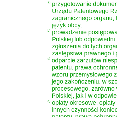
a)
przygotowanie dokument
Urzędu Patentowego Rze
zagranicznego organu, 
język obcy,
b)
prowadzenie postępowan
Polskiej lub odpowiedn
zgłoszenia do tych orga
zastępstwa prawnego i
c)
odparcie zarzutów nie
patentu, prawa ochronne
wzoru przemysłowego za
jego zakończeniu, w sz
procesowego, zarówno 
Polskiej, jak i w odpow
d)
opłaty okresowe, opłat
innych czynności konie
patentu, prawa ochronne