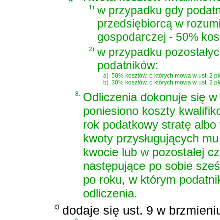
1)
w przypadku gdy podatni
przedsiębiorcą w rozumi
gospodarczej - 50% kosz
2)
w przypadku pozostały
podatników:
a)
50% kosztów, o których mowa w ust. 2 pk
b)
30% kosztów, o których mowa w ust. 2 pkt 
8.
Odliczenia dokonuje się w
poniesiono koszty kwalifi
rok podatkowy stratę albo
kwoty przysługujących mu 
kwocie lub w pozostałej cz
następujące po sobie sze
po roku, w którym podatnik
odliczenia.
c)
dodaje się ust. 9 w brzmieni