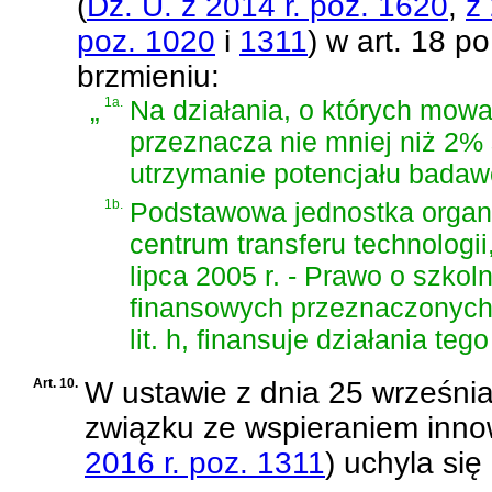
(
Dz. U. z 2014 r. poz. 1620
,
z
poz. 1020
i
1311
)
w art. 18 po 
brzmieniu:
„
1a.
Na działania, o których mowa 
przeznacza nie mniej niż 2%
utrzymanie potencjału badaw
1b.
Podstawowa jednostka organi
centrum transferu technolog
lipca 2005 r. - Prawo o szko
finansowych przeznaczonych n
lit. h, finansuje działania te
Art. 10.
W
ustawie z dnia 25 września
związku ze wspieraniem inno
2016 r. poz. 1311
)
uchyla się 