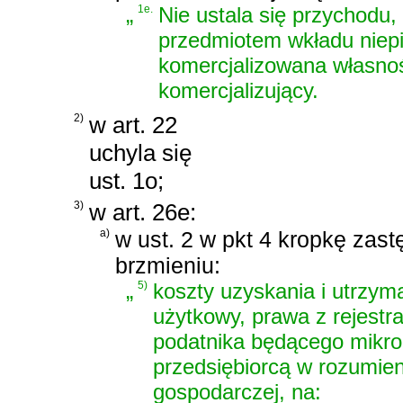
„
1e.
Nie ustala się przychodu,
przedmiotem wkładu niepie
komercjalizowana własnoś
komercjalizujący.
2)
w art. 22
uchyla się
ust. 1o;
3)
w art. 26e:
a)
w ust. 2 w pkt 4 kropkę zast
brzmieniu:
„
5)
koszty uzyskania i utrzym
użytkowy, prawa z rejestr
podatnika będącego mikro
przedsiębiorcą w rozumien
gospodarczej, na: