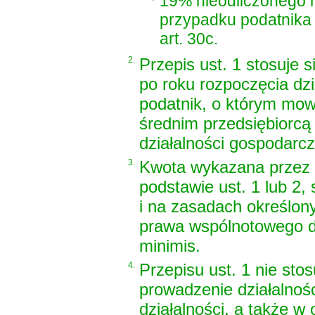
19% nieodliczonego na
przypadku podatnika
art. 30c.
2.
Przepis ust. 1 stosuje
po roku rozpoczęcia dzi
podatnik, o którym mowa
średnim przedsiębiorcą
działalności gospodarcz
3.
Kwota wykazana przez p
podstawie ust. 1 lub 2,
i na zasadach określon
prawa wspólnotowego 
minimis.
4.
Przepisu ust. 1 nie sto
prowadzenie działalnośc
działalności, a także w 