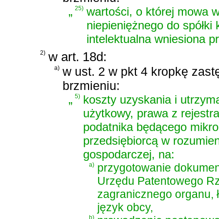
„
25)
wartości, o której mowa w
niepieniężnego do spółki 
intelektualna wniesiona p
2)
w art. 18d:
a)
w ust. 2 w pkt 4 kropkę zast
brzmieniu:
„
5)
koszty uzyskania i utrzym
użytkowy, prawa z rejestr
podatnika będącego mikro
przedsiębiorcą w rozumien
gospodarczej, na:
a)
przygotowanie dokument
Urzędu Patentowego Rze
zagranicznego organu, 
język obcy,
b)