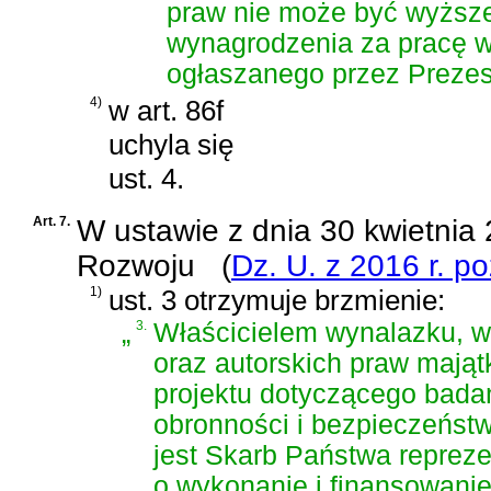
praw nie może być wyższe
wynagrodzenia za pracę w
ogłaszanego przez Preze
4)
w art. 86f
uchyla się
ust. 4.
Art. 7.
W
ustawie z dnia 30 kwietni
Rozwoju
(
Dz. U. z 2016 r. p
1)
ust. 3 otrzymuje brzmienie:
„
3.
Właścicielem wynalazku, 
oraz autorskich praw mają
projektu dotyczącego bada
obronności i bezpieczeńst
jest Skarb Państwa repre
o wykonanie i finansowanie 