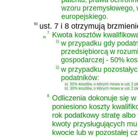
wzoru przemysłowego, w
europejskiego.
b)
ust. 7 i 8 otrzymują brzmieni
„
7.
Kwota kosztów kwalifikow
1)
w przypadku gdy podatni
przedsiębiorcą w rozumi
gospodarczej - 50% kosz
2)
w przypadku pozostały
podatników:
a)
50% kosztów, o których mowa w ust. 2 pk
b)
30% kosztów, o których mowa w ust. 2 pkt 
8.
Odliczenia dokonuje się w
poniesiono koszty kwalifi
rok podatkowy stratę albo
kwoty przysługujących mu 
kwocie lub w pozostałej cz