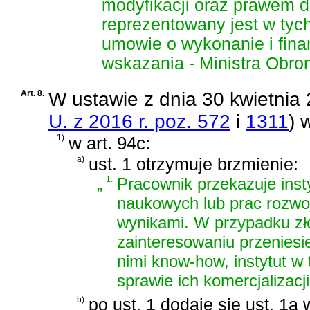
modyfikacji oraz prawem d
reprezentowany jest w ty
umowie o wykonanie i fina
wskazania - Ministra Obro
Art. 8.
W
ustawie z dnia 30 kwietnia 
U. z 2016 r. poz. 572
i
1311
)
w
1)
w art. 94c:
a)
ust. 1 otrzymuje brzmienie:
„
1.
Pracownik przekazuje inst
naukowych lub prac rozwo
wynikami. W przypadku zł
zainteresowaniu przeniesi
nimi know-how, instytut w
sprawie ich komercjalizacji
b)
po ust. 1 dodaje się ust. 1a 