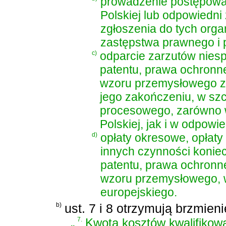
prowadzenie postępowan
Polskiej lub odpowiedn
zgłoszenia do tych orga
zastępstwa prawnego i
c)
odparcie zarzutów nie
patentu, prawa ochronne
wzoru przemysłowego za
jego zakończeniu, w sz
procesowego, zarówno 
Polskiej, jak i w odpow
d)
opłaty okresowe, opłat
innych czynności konie
patentu, prawa ochronne
wzoru przemysłowego, w
europejskiego.
b)
ust. 7 i 8 otrzymują brzmieni
„
7.
Kwota kosztów kwalifikow