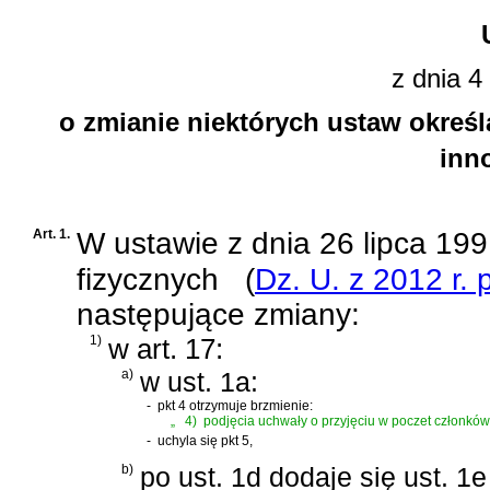
z dnia 4
o zmianie niektórych ustaw okreś
inn
Art. 1.
W
ustawie z dnia 26 lipca 1
fizycznych
(
Dz. U. z 2012 r. 
następujące zmiany:
1)
w art. 17:
a)
w ust. 1a:
-
pkt 4 otrzymuje brzmienie:
„
4)
podjęcia uchwały o przyjęciu w poczet członków 
-
uchyla się pkt 5,
b)
po ust. 1d dodaje się ust. 1