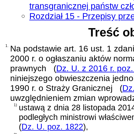
transgranicznej państw czł
Rozdział 15 - Przepisy prz
Treść o
1.
Na podstawie
art. 16 ust. 1 zda
2000 r. o ogłaszaniu aktów norm
prawnych
(
Dz. U. z 2016 r. poz
niniejszego obwieszczenia jednol
1990 r. o Straży Granicznej
(
Dz.
uwzględnieniem zmian wprowad
1)
ustawą z dnia 28 listopada 2014
podległych ministrowi właściw
(
Dz. U. poz. 1822
)
,