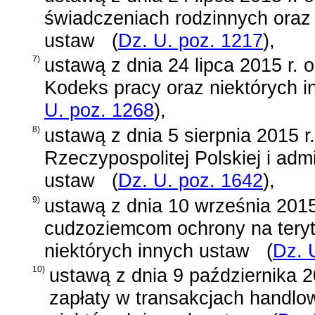
świadczeniach rodzinnych oraz 
ustaw
(
Dz. U. poz. 1217
)
,
7)
ustawą z dnia 24 lipca 2015 r. 
Kodeks pracy oraz niektórych 
U. poz. 1268
)
,
8)
ustawą z dnia 5 sierpnia 2015 
Rzeczypospolitej Polskiej i admi
ustaw
(
Dz. U. poz. 1642
)
,
9)
ustawą z dnia 10 września 2015
cudzoziemcom ochrony na teryto
niektórych innych ustaw
(
Dz. 
10)
ustawą z dnia 9 października 2
zapłaty w transakcjach handlo