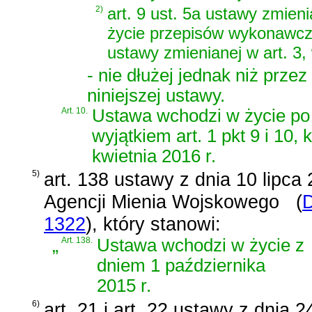
2)
art. 9 ust. 5a ustawy zmien
życie przepisów wykonawczy
ustawy zmienianej w art. 3
- nie dłużej jednak niż prze
niniejszej ustawy.
Art. 10.
Ustawa wchodzi w życie po 
wyjątkiem art. 1 pkt 9 i 10
kwietnia 2016 r.
5)
art. 138 ustawy z dnia 10 lipca 
Agencji Mienia Wojskowego
(
D
1322
)
, który stanowi:
„
Art. 138.
Ustawa wchodzi w życie z
dniem 1 października
2015 r.
6)
art. 21 i art. 22 ustawy z dnia 