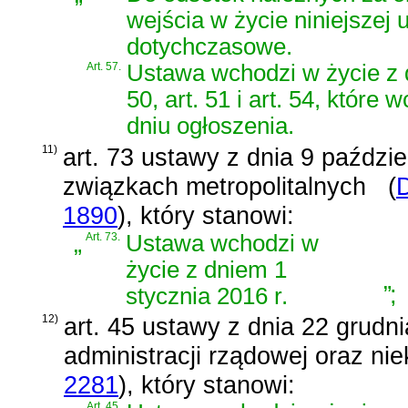
wejścia w życie niniejszej 
dotychczasowe.
Art. 57.
Ustawa wchodzi w życie z d
50, art. 51 i art. 54, któr
dniu ogłoszenia.
11)
art. 73 ustawy z dnia 9 paździe
związkach metropolitalnych
(
D
1890
)
, który stanowi:
„
Art. 73.
Ustawa wchodzi w
życie z dniem 1
”
;
stycznia 2016 r.
12)
art. 45 ustawy z dnia 22 grudni
administracji rządowej oraz ni
2281
)
, który stanowi:
Art. 45.