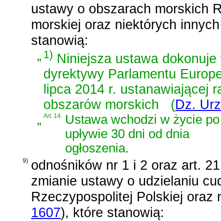
ustawy o obszarach morskich Rze
morskiej oraz niektórych innyc
stanowią:
„
1)
Niniejsza ustawa dokonuje w
dyrektywy Parlamentu Europe
lipca 2014 r. ustanawiającej
obszarów morskich
(
Dz. Urz
„
Art. 14.
Ustawa wchodzi w życie po
upływie 30 dni od dnia
ogłoszenia.
9)
odnośników nr 1 i 2 oraz
art. 2
zmianie ustawy o udzielaniu c
Rzeczypospolitej Polskiej oraz 
1607
)
, które stanowią: