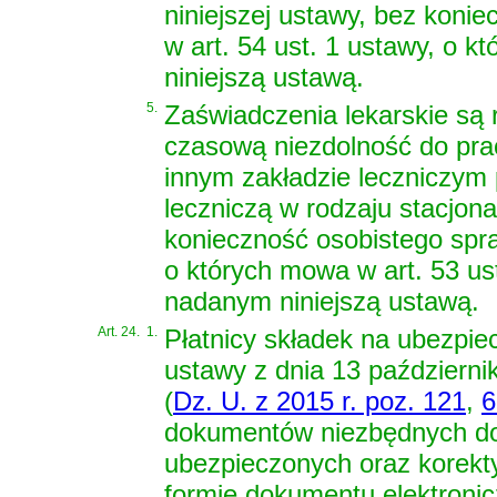
niniejszej ustawy, bez koni
w art. 54 ust. 1 ustawy, o 
niniejszą ustawą.
5.
Zaświadczenia lekarskie są
czasową niezdolność do prac
innym zakładzie leczniczym
leczniczą w rodzaju stacjon
konieczność osobistego spr
o których mowa w art. 53 ust
nadanym niniejszą ustawą.
Art. 24.
1.
Płatnicy składek na ubezpi
ustawy z dnia 13 październi
(
Dz. U. z 2015 r. poz. 121
,
6
dokumentów niezbędnych do 
ubezpieczonych oraz korekt
formie dokumentu elektronicz