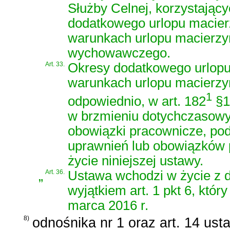
Służby Celnej, korzystający
dodatkowego urlopu macier
warunkach urlopu macierzyńs
wychowawczego.
Art. 33.
Okresy dodatkowego urlopu
warunkach urlopu macierzy
1
odpowiednio, w art. 182
§1 
w brzmieniu dotychczasowy
obowiązki pracownicze, pod
uprawnień lub obowiązków 
życie niniejszej ustawy.
„
Art. 36.
Ustawa wchodzi w życie z dn
wyjątkiem art. 1 pkt 6, któ
marca 2016 r.
8)
odnośnika nr 1 oraz
art. 14 ust