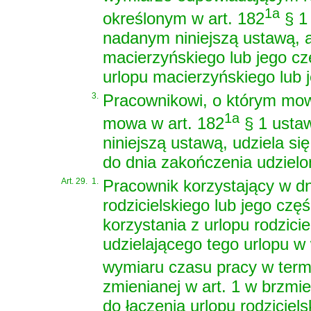
1a
określonym w art. 182
§ 1 
nadanym niniejszą ustawą, 
macierzyńskiego lub jego c
urlopu macierzyńskiego lub j
3.
Pracownikowi, o którym mowa
1a
mowa w art. 182
§ 1 ustaw
niniejszą ustawą, udziela si
do dnia zakończenia udzielo
Art. 29.
1.
Pracownik korzystający w dn
rodzicielskiego lub jego cz
korzystania z urlopu rodzic
udzielającego tego urlopu 
wymiaru czasu pracy w termi
zmienianej w art. 1 w brzm
do łączenia urlopu rodzici