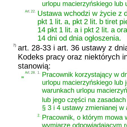
urlopu macierzyńskiego lub u
Art. 22.
Ustawa wchodzi w życie z dn
pkt 1 lit. a, pkt 2 lit. b tiret
14 pkt 1 lit. a i pkt 2 lit. a
14 dni od dnia ogłoszenia.
7)
art. 28-33 i art. 36 ustawy z dn
Kodeks pracy oraz niektórych 
stanowią:
„
Art. 28.
1.
Pracownik korzystający w d
urlopu macierzyńskiego lub 
warunkach urlopu macierzyńs
lub jego części na zasadach
§ 3 i 4 ustawy zmienianej w
2.
Pracownik, o którym mowa w 
wymiarze odpowiadającym r