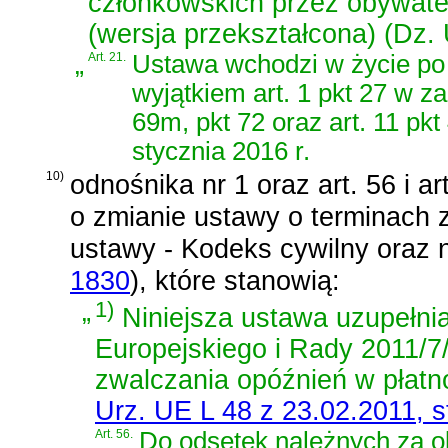
członkowskich przez obywate
(wersja przekształcona) (Dz. 
„
Art. 21.
Ustawa wchodzi w życie po 
wyjątkiem art. 1 pkt 27 w zakr
69m, pkt 72 oraz art. 11 pkt
stycznia 2016 r.
10)
odnośnika nr 1 oraz
art. 56 i a
o zmianie ustawy o terminach 
ustawy - Kodeks cywilny oraz 
1830
)
, które stanowią:
„
1)
Niniejsza ustawa uzupełni
Europejskiego i Rady 2011/7/
zwalczania opóźnień w płatn
Urz. UE L 48 z 23.02.2011, st
„
Art. 56.
Do odsetek należnych za o