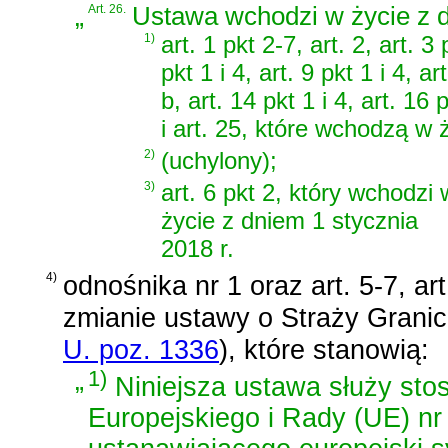
„
Art. 26.
Ustawa wchodzi w życie z dn
1)
art. 1 pkt 2-7, art. 2, art. 3 p
pkt 1 i 4, art. 9 pkt 1 i 4, art
b, art. 14 pkt 1 i 4, art. 16 p
i art. 25, które wchodzą w 
2)
(uchylony);
3)
art. 6 pkt 2, który wchodzi 
życie z dniem 1 stycznia
2018 r.
4)
odnośnika nr 1 oraz
art. 5-7, ar
zmianie ustawy o Straży Granic
U. poz. 1336
)
, które stanowią:
„
1)
Niniejsza ustawa służy st
Europejskiego i Rady (UE) nr