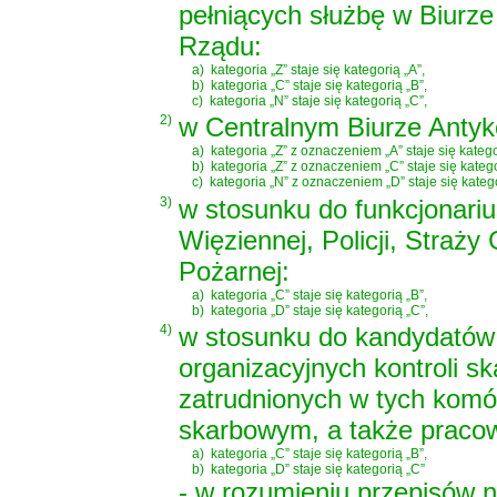
pełniących służbę w Biurz
Rządu:
a)
kategoria „Z” staje się kategorią „A”,
b)
kategoria „C” staje się kategorią „B”,
c)
kategoria „N” staje się kategorią „C”,
2)
w Centralnym Biurze Antyk
a)
kategoria „Z” z oznaczeniem „A” staje się kateg
b)
kategoria „Z” z oznaczeniem „C” staje się kateg
c)
kategoria „N” z oznaczeniem „D” staje się kateg
3)
w stosunku do funkcjonariu
Więziennej, Policji, Straż
Pożarnej:
a)
kategoria „C” staje się kategorią „B”,
b)
kategoria „D” staje się kategorią „C”,
4)
w stosunku do kandydatów
organizacyjnych kontroli s
zatrudnionych w tych komó
skarbowym, a także praco
a)
kategoria „C” staje się kategorią „B”,
b)
kategoria „D” staje się kategorią „C”
- w rozumieniu przepisów ni