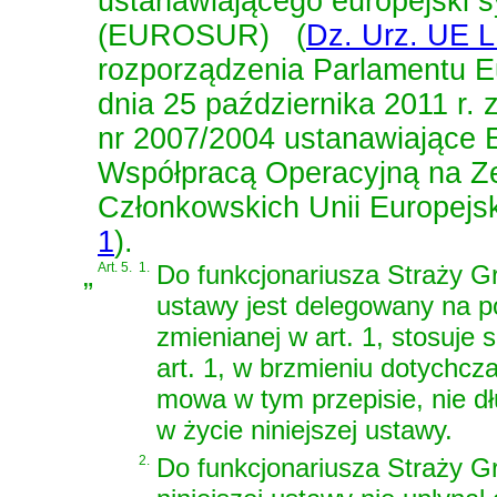
ustanawiającego europejski 
(EUROSUR)
(
Dz. Urz. UE L 
rozporządzenia Parlamentu Eu
dnia 25 października 2011 r.
nr 2007/2004 ustanawiające 
Współpracą Operacyjną na Z
Członkowskich Unii Europejsk
1
)
.
„
Art. 5.
1.
Do funkcjonariusza Straży Gra
ustawy jest delegowany na po
zmienianej w art. 1, stosuje 
art. 1, w brzmieniu dotychcz
mowa w tym przepisie, nie dłu
w życie niniejszej ustawy.
2.
Do funkcjonariusza Straży Gr