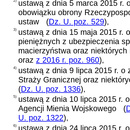
2)
ustawą z dnia 5 marca 2015 r.
obowiązku obrony Rzeczypospoli
ustaw
(
Dz. U. poz. 529
)
,
3)
ustawą z dnia 15 maja 2015 r. 
pieniężnych z ubezpieczenia sp
macierzyństwa oraz niektórych
oraz
z 2016 r. poz. 960
)
,
4)
ustawą z dnia 9 lipca 2015 r. o
Straży Granicznej oraz niektór
(
Dz. U. poz. 1336
)
,
5)
ustawą z dnia 10 lipca 2015 r. o
Agencji Mienia Wojskowego
(
D
U. poz. 1322
)
,
6)
ustawą z dnia 24 lipca 2015 r. 