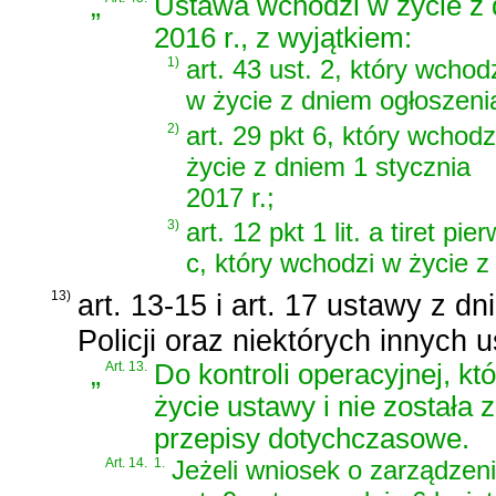
„
Ustawa wchodzi w życie z 
2016 r., z wyjątkiem:
1)
art. 43 ust. 2, który wchod
w życie z dniem ogłoszeni
2)
art. 29 pkt 6, który wchodz
życie z dniem 1 stycznia
2017 r.;
3)
art. 12 pkt 1 lit. a tiret pi
c, który wchodzi w życie z
13)
art. 13-15 i art. 17 ustawy z d
Policji oraz niektórych innych 
„
Art. 13.
Do kontroli operacyjnej, k
życie ustawy i nie została 
przepisy dotychczasowe.
Art. 14.
1.
Jeżeli wniosek o zarządzeni