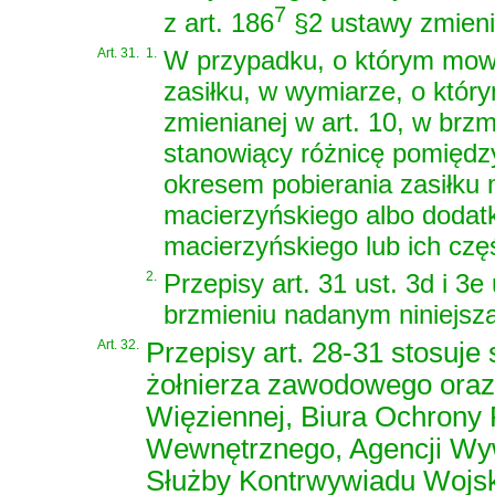
7
z art. 186
§2 ustawy zmieni
Art. 31.
1.
W przypadku, o którym mowa
zasiłku, w wymiarze, o któr
zmienianej w art. 10, w brz
stanowiący różnicę pomiędz
okresem pobierania zasiłku
macierzyńskiego albo dodat
macierzyńskiego lub ich cz
2.
Przepisy art. 31 ust. 3d i 3e
brzmieniu nadanym niniejszą
Art. 32.
Przepisy art. 28-31 stosuje 
żołnierza zawodowego oraz 
Więziennej, Biura Ochrony
Wewnętrznego, Agencji Wyw
Służby Kontrwywiadu Wojs