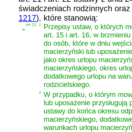
świadczeniach rodzinnych oraz 
1217
)
, które stanowią:
„
Art. 21.
1.
Przepisy ustaw, o których mowa
art. 15 i art. 16, w brzmien
do osób, które w dniu wejści
macierzyński lub uposażenie
jako okres urlopu macierzyń
macierzyńskiego, okres url
dodatkowego urlopu na waru
rodzicielskiego.
2.
W przypadku, o którym mowa
lub uposażenie przysługują p
ustawy do końca okresu odp
macierzyńskiego, dodatkowe
warunkach urlopu macierzyń