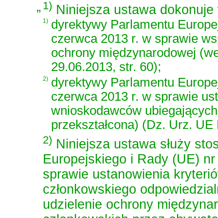
„
1)
Niniejsza ustawa dokonuje w
1)
dyrektywy Parlamentu Europej
czerwca 2013 r. w sprawie wsp
ochrony międzynarodowej
(we
29.06.2013, str. 60);
2)
dyrektywy Parlamentu Europej
czerwca 2013 r. w sprawie u
wnioskodawców ubiegających
przekształcona) (Dz. Urz. UE L
2)
Niniejsza ustawa służy st
Europejskiego i Rady (UE) nr
sprawie ustanowienia kryter
członkowskiego odpowiedzial
udzielenie ochrony międzyna