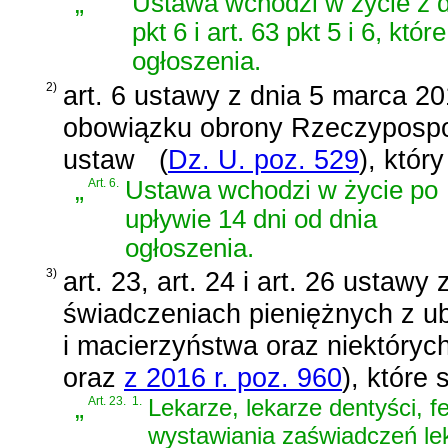
„
Ustawa wchodzi w życie z dn
pkt 6 i art. 63 pkt 5 i 6, k
ogłoszenia.
2)
art. 6 ustawy z dnia 5 marca 2
obowiązku obrony Rzeczypospoli
ustaw
(
Dz. U. poz. 529
)
, któr
„
Art. 6.
Ustawa wchodzi w życie po
upływie 14 dni od dnia
ogłoszenia.
3)
art. 23, art. 24 i art. 26 ustaw
świadczeniach pieniężnych z u
i macierzyństwa oraz niektóryc
oraz
z 2016 r. poz. 960
)
, które 
„
Art. 23.
1.
Lekarze, lekarze dentyści, fe
wystawiania zaświadczeń lek