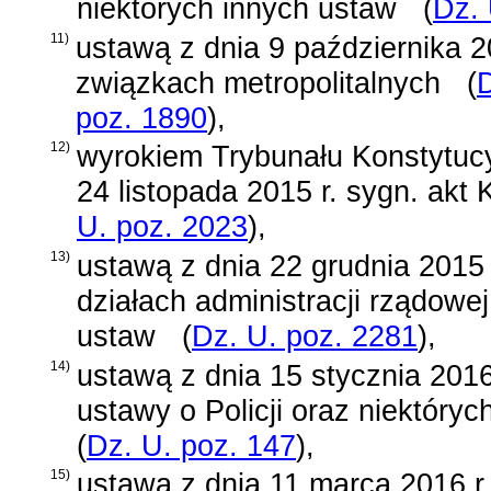
niektórych innych ustaw
(
Dz. 
11)
ustawą z dnia 9 października 2
związkach metropolitalnych
(
D
poz. 1890
)
,
12)
wyrokiem Trybunału Konstytucy
24 listopada 2015 r. sygn. akt 
U. poz. 2023
)
,
13)
ustawą z dnia 22 grudnia 2015 
działach administracji rządowej
ustaw
(
Dz. U. poz. 2281
)
,
14)
ustawą z dnia 15 stycznia 2016
ustawy o Policji oraz niektóry
(
Dz. U. poz. 147
)
,
15)
ustawą z dnia 11 marca 2016 r.