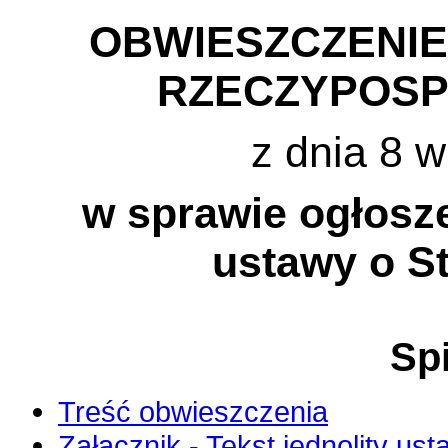
OBWIESZCZENI
RZECZYPOSP
z dnia 8 w
w sprawie ogłosze
ustawy o St
Spi
Treść obwieszczenia
Załącznik - Tekst jednolity us