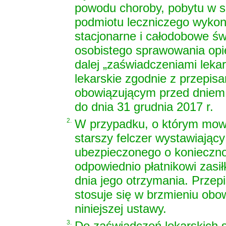
powodu choroby, pobytu w sz
podmiotu leczniczego wykonu
stacjonarne i całodobowe św
osobistego sprawowania opi
dalej „zaświadczeniami leka
lekarskie zgodnie z przepisa
obowiązującym przed dniem we
do dnia 31 grudnia 2017 r.
2.
W przypadku, o którym mowa w
starszy felczer wystawiający
ubezpieczonego o konieczno
odpowiednio płatnikowi zasił
dnia jego otrzymania. Przepi
stosuje się w brzmieniu obo
niniejszej ustawy.
3.
Do zaświadczeń lekarskich s