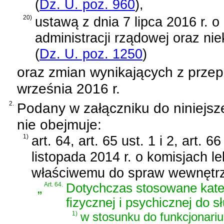
(
Dz. U. poz. 960
)
,
20)
ustawą z dnia 7 lipca 2016 r. o
administracji rządowej oraz ni
(
Dz. U. poz. 1250
)
oraz zmian wynikających z prze
września 2016 r.
2.
Podany w załączniku do niniejsz
nie obejmuje:
1)
art. 64, art. 65 ust. 1 i 2, art. 6
listopada 2014 r. o komisjach l
właściwemu do spraw wewnętr
„
Art. 64.
Dotychczas stosowane kateg
fizycznej i psychicznej do s
1)
w stosunku do funkcjonari