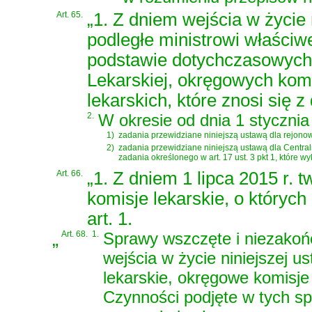
Art. 65.
„1. Z dniem wejścia w życie 
podległe ministrowi właści
podstawie dotychczasowych 
Lekarskiej, okręgowych komi
lekarskich, które znosi się 
2.
W okresie od dnia 1 stycznia
1)
zadania przewidziane niniejszą ustawą dla rejono
2)
zadania przewidziane niniejszą ustawą dla Centra
zadania określonego w art. 17 ust. 3 pkt 1, które
Art. 66.
„1. Z dniem 1 lipca 2015 r. t
komisje lekarskie, o któryc
art. 1.
„
Art. 68.
1.
Sprawy wszczęte i niezakoń
wejścia w życie niniejszej 
lekarskie, okręgowe komisje
Czynności podjęte w tych sp