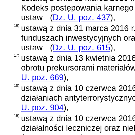
Kodeks postępowania karnego 
ustaw
(
Dz. U. poz. 437
)
,
16)
ustawą z dnia 31 marca 2016 r
funduszach inwestycyjnych ora
ustaw
(
Dz. U. poz. 615
)
,
17)
ustawą z dnia 13 kwietnia 2016
obrotu prekursorami materiał
U. poz. 669
)
,
18)
ustawą z dnia 10 czerwca 2016
działaniach antyterrorystyczny
U. poz. 904
)
,
19)
ustawą z dnia 10 czerwca 2016
działalności leczniczej oraz ni