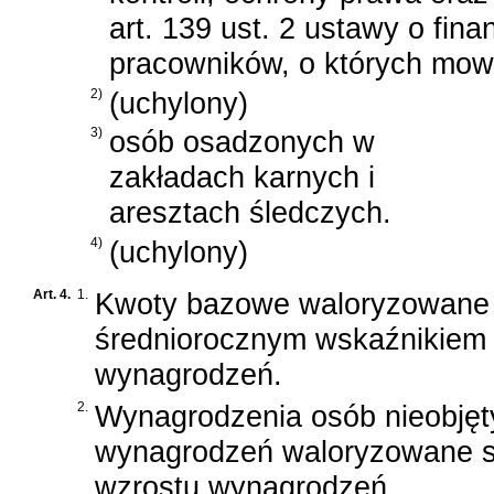
art. 139 ust. 2 ustawy o fin
pracowników, o których mowa w
2)
(uchylony)
3)
osób osadzonych w
zakładach karnych i
aresztach śledczych.
4)
(uchylony)
Art. 4.
1.
Kwoty bazowe waloryzowane 
średniorocznym wskaźnikiem
wynagrodzeń.
2.
Wynagrodzenia osób nieobję
wynagrodzeń waloryzowane s
wzrostu wynagrodzeń.