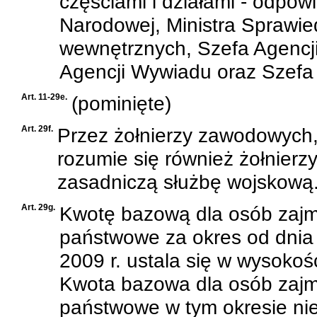
częściami i działami - odpow
Narodowej, Ministra Sprawie
wewnętrznych, Szefa Agencj
Agencji Wywiadu oraz Szefa
Art. 11-29e.
(pominięte)
Art. 29f.
Przez żołnierzy zawodowych, o
rozumie się również żołnier
zasadniczą służbę wojskową
Art. 29g.
Kwotę bazową dla osób zajm
państwowe za okres od dnia 
2009 r. ustala się w wysokoś
Kwota bazowa dla osób zajm
państwowe w tym okresie nie