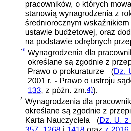
pracowników, o których mowa w 
stanowią wynagrodzenia z ro
średniorocznym wskaźnikiem
ustawie budżetowej, oraz do
na podstawie odrębnych prze
3)
Wynagrodzenia dla pracownikó
2
.
określane są zgodnie z prze
Prawo o prokuraturze
(
Dz. 
2001 r. - Prawo o ustroju s
4)
133
, z późn. zm.
)
.
3.
Wynagrodzenia dla pracowników
określane są zgodnie z prze
Karta Nauczyciela
(
Dz. U. z
357
,
1268
i
1418
oraz
z 2016 