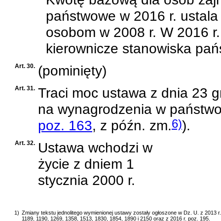
państwowe w 2016 r. ustala 
osobom w 2008 r. W 2016 r
kierownicze stanowiska pań
Art. 30.
(pominięty)
Art. 31.
Traci moc
ustawa z dnia 23 g
na wynagrodzenia w państwo
poz. 163
, z późn. zm.
6)
)
.
Art. 32.
Ustawa wchodzi w
życie z dniem 1
stycznia 2000 r.
1)
Zmiany tekstu jednolitego wymienionej ustawy zostały ogłoszone w Dz. U. z 2013 r. p
1189, 1190, 1269, 1358, 1513, 1830, 1854, 1890 i 2150 oraz z 2016 r. poz. 195.