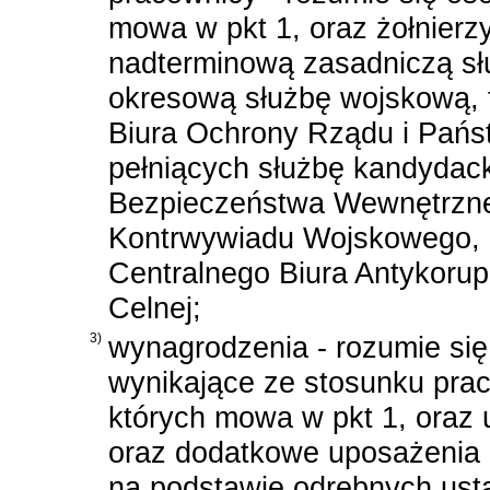
mowa w pkt 1, oraz żołnier
nadterminową zasadniczą sł
okresową służbę wojskową, fu
Biura Ochrony Rządu i Państ
pełniących służbę kandydack
Bezpieczeństwa Wewnętrzne
Kontrwywiadu Wojskowego,
Centralnego Biura Antykorup
Celnej;
3)
wynagrodzenia - rozumie się
wynikające ze stosunku prac
których mowa w pkt 1, oraz 
oraz dodatkowe uposażenia 
na podstawie odrębnych usta