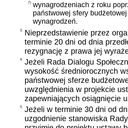
7)
wynagrodzeniach z roku pop
państwowej sfery budżetowe
wynagrodzeń.
3.
Nieprzedstawienie przez org
terminie 20 dni od dnia przed
rezygnację z prawa jej wyraże
4.
Jeżeli Rada Dialogu Społecz
wysokość średniorocznych w
państwowej sferze budżetowe
uwzględnienia w projekcie u
zapewniających osiągnięcie 
5.
Jeżeli w terminie 30 dni od dn
uzgodnienie stanowiska Rady
przyjmie do projektu ustawy 