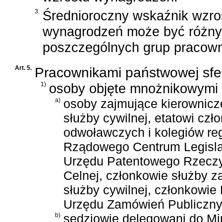
3.
Średnioroczny wskaźnik wzro
wynagrodzeń może być różny
poszczególnych grup pracown
Art. 5.
Pracownikami państwowej sfe
1)
osoby objęte mnożnikowymi
a)
osoby zajmujące kierownicz
służby cywilnej, etatowi c
odwoławczych i kolegiów re
Rządowego Centrum Legislacj
Urzędu Patentowego Rzeczypo
Celnej, członkowie służby z
służby cywilnej, członkowie
Urzędu Zamówień Publiczny
b)
sędziowie delegowani do Min