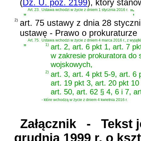
(
Dz. U. poz. 2199
)
, który stano
„
Art. 23.
Ustawa wchodzi w życie z dniem 1 stycznia 2016 r.
”
;
2)
art. 75 ustawy z dnia 28 styczn
ustawę - Prawo o prokuraturze
„
Art. 75.
Ustawa wchodzi w życie z dniem 4 marca 2016 r., z wyjątk
1)
art. 2, art. 6 pkt 1, art. 7 pk
w zakresie prokuratora do
wojskowych,
2)
art. 3, art. 4 pkt 5-9, art. 6 
art. 19 pkt 3, art. 20 pkt 10 l
art. 50, art. 62 § 4, 6 i 7, a
- które wchodzą w życie z dniem 4 kwietnia 2016 r.
Załącznik
- Tekst je
grudnia 1999 r. o ks