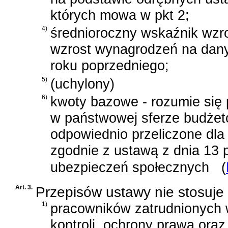
których mowa w pkt 2;
4)
średnioroczny wskaźnik wzr
wzrost wynagrodzeń na dany
roku poprzedniego;
5)
(uchylony)
6)
kwoty bazowe - rozumie się
w państwowej sferze budżeto
odpowiednio przeliczone dla 
zgodnie z
ustawą z dnia 13 p
ubezpieczeń społecznych
(
Art. 3.
Przepisów ustawy nie stosuje 
1)
pracowników zatrudnionych 
kontroli, ochrony prawa ora