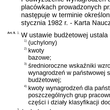
placówkach prowadzonych prz
następuje w terminie określo
stycznia 1982 r. - Karta Nauc
Art. 9.
1.
W ustawie budżetowej ustala 
1)
(uchylony)
2)
kwoty
bazowe;
3)
średnioroczne wskaźniki wzr
wynagrodzeń w państwowej s
budżetowej;
4)
kwoty wynagrodzeń dla pańs
poszczególnych grup pracowni
części i działy klasyfikacji 
2.