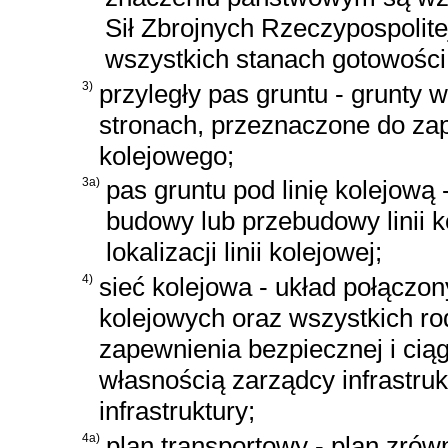
Sił Zbrojnych Rzeczypospolite
wszystkich stanach gotowości
3)
przyległy pas gruntu - grunty 
stronach, przeznaczone do za
kolejowego;
3a)
pas gruntu pod linię kolejową
budowy lub przebudowy linii k
lokalizacji linii kolejowej;
4)
sieć kolejowa - układ połączony
kolejowych oraz wszystkich r
zapewnienia bezpiecznej i ciąg
własnością zarządcy infrastru
infrastruktury;
4a)
plan transportowy - plan zró