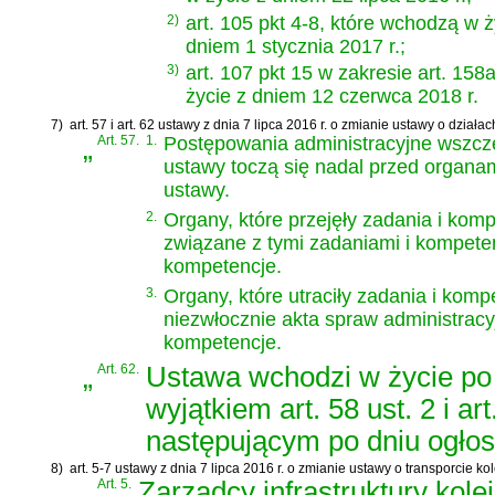
2)
art. 105 pkt 4-8, które wchodzą w ż
dniem 1 stycznia 2017 r.;
3)
art. 107 pkt 15 w zakresie art. 158
życie z dniem 12 czerwca 2018 r.
7)
art. 57 i art. 62 ustawy z dnia 7 lipca 2016 r. o zmianie ustawy o dział
„
Art. 57.
1.
Postępowania administracyjne wszczę
ustawy toczą się nadal przed organami
ustawy.
2.
Organy, które przejęły zadania i kom
związane z tymi zadaniami i kompetenc
kompetencje.
3.
Organy, które utraciły zadania i komp
niezwłocznie akta spraw administracy
kompetencje.
„
Art. 62.
Ustawa wchodzi w życie po 
wyjątkiem art. 58 ust. 2 i a
następującym po dniu ogłos
8)
art. 5-7 ustawy z dnia 7 lipca 2016 r. o zmianie ustawy o transporcie 
„
Art. 5.
Zarządcy infrastruktury kol