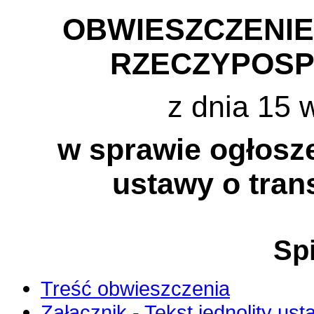
OBWIESZCZENI
RZECZYPOSP
z dnia 15 
w sprawie ogłosze
ustawy o tran
Spi
Treść obwieszczenia
Załącznik - Tekst jednolity us