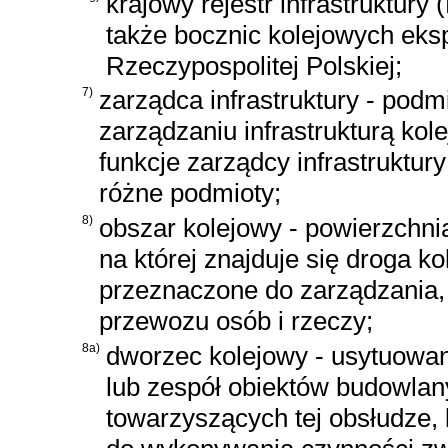
krajowy rejestr infrastruktury (
także bocznic kolejowych eks
Rzeczypospolitej Polskiej;
7)
zarządca infrastruktury - podm
zarządzaniu infrastrukturą ko
funkcje zarządcy infrastruktur
różne podmioty;
8)
obszar kolejowy - powierzchni
na której znajduje się droga k
przeznaczone do zarządzania, e
przewozu osób i rzeczy;
8a)
dworzec kolejowy - usytuowa
lub zespół obiektów budowlan
towarzyszących tej obsłudze,