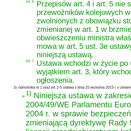
Art. 6.
Przepisów art. 4 i art. 5 nie
przewoźników kolejowych w 
zwolnionych z obowiązku sto
zmienianej w art. 1 w brzmi
obwieszczeniu ministra właś
mowa w art. 5 ust. 3e ustaw
niniejszą ustawą.
Art. 7.
Ustawa wchodzi w życie po u
wyjątkiem art. 3, który wcho
ogłoszenia.
3)
odnośnika nr 1 oraz
art. 2-5 ustawy z dnia 25 września 2015 r. o zmia
„
1)
Niniejsza ustawa w zakresi
2004/49/WE Parlamentu Europ
2004 r. w sprawie bezpiecze
zmieniającą dyrektywę Rady