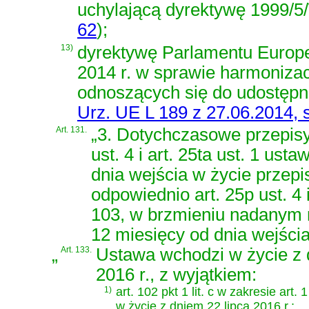
uchylającą dyrektywę 1999/
62
)
;
13)
dyrektywę Parlamentu Europe
2014 r. w sprawie harmoniza
odnoszących się do udostępn
Urz. UE L 189 z 27.06.2014, s
Art. 131.
„3. Dotychczasowe przepis
ust. 4 i art. 25ta ust. 1 us
dnia wejścia w życie prze
odpowiednio art. 25p ust. 4 
103, w brzmieniu nadanym ni
12 miesięcy od dnia wejścia
„
Art. 133.
Ustawa wchodzi w życie z 
2016 r., z wyjątkiem:
1)
art. 102 pkt 1 lit. c w zakresie art. 
w życie z dniem 22 lipca 2016 r.;