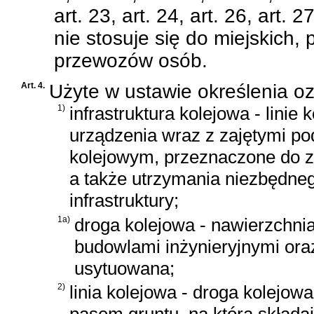
art. 23, art. 24, art. 26, art. 
nie stosuje się do miejskich,
przewozów osób.
Art. 4.
Użyte w ustawie określenia o
1)
infrastruktura kolejowa - linie
urządzenia wraz z zajętymi po
kolejowym, przeznaczone do za
a także utrzymania niezbędne
infrastruktury;
1a)
droga kolejowa - nawierzchni
budowlami inżynieryjnymi oraz
usytuowana;
2)
linia kolejowa - droga kolejow