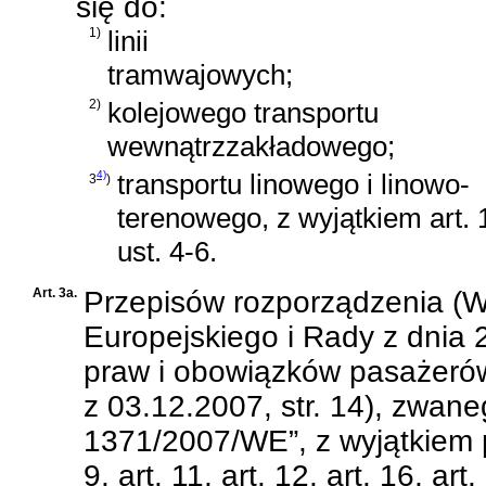
się do:
1)
linii
tramwajowych;
2)
kolejowego transportu
wewnątrzzakładowego;
4)
transportu linowego i linowo-
3
)
terenowego, z wyjątkiem art. 
ust. 4-6.
Art. 3a.
Przepisów rozporządzenia (
Europejskiego i Rady z dnia 
praw i obowiązków pasażerów
z 03.12.2007, str. 14), zwan
1371/2007/WE”, z wyjątkiem prz
9, art. 11, art. 12, art. 16, art.