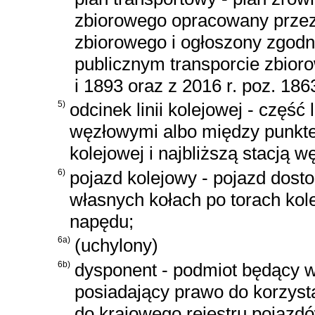
zbiorowego opracowany przez 
zbiorowego i ogłoszony zgodni
publicznym transporcie zbioro
i 1893 oraz z 2016 r. poz. 186
5)
odcinek linii kolejowej - część
węzłowymi albo między punkt
kolejowej i najbliższą stacją w
6)
pojazd kolejowy - pojazd dost
własnych kołach po torach ko
napędu;
6a)
(uchylony)
6b)
dysponent - podmiot będący w
posiadający prawo do korzysta
do krajowego rejestru pojazd