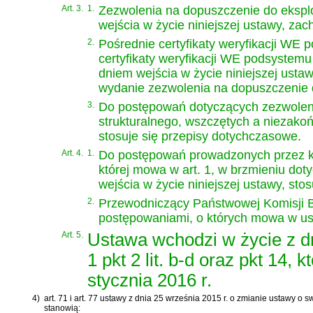
Art. 3.
1.
Zezwolenia na dopuszczenie do ekspl
wejścia w życie niniejszej ustawy, za
2.
Pośrednie certyfikaty weryfikacji WE 
certyfikaty weryfikacji WE podsystem
dniem wejścia w życie niniejszej usta
wydanie zezwolenia na dopuszczenie d
3.
Do postępowań dotyczących zezwoleni
strukturalnego, wszczętych a niezakoń
stosuje się przepisy dotychczasowe.
Art. 4.
1.
Do postępowań prowadzonych przez kom
której mowa w art. 1, w brzmieniu do
wejścia w życie niniejszej ustawy, sto
2.
Przewodniczący Państwowej Komisji 
postępowaniami, o których mowa w ust
Art. 5.
Ustawa wchodzi w życie z dn
1 pkt 2 lit. b-d oraz pkt 14,
stycznia 2016 r.
4)
art. 71 i art. 77 ustawy z dnia 25 września 2015 r. o zmianie ustawy o
stanowią: