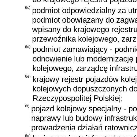
6c)
podmiot odpowiedzialny za u
podmiot obowiązany do zagwa
wpisany do krajowego rejestr
przewoźnika kolejowego, zarzą
6d)
podmiot zamawiający - podmio
odnowienie lub modernizację
kolejowego, zarządcę infrastr
6e)
krajowy rejestr pojazdów kol
kolejowych dopuszczonych do 
Rzeczypospolitej Polskiej;
6f)
pojazd kolejowy specjalny - p
naprawy lub budowy infrastruk
prowadzenia działań ratownic
6g)