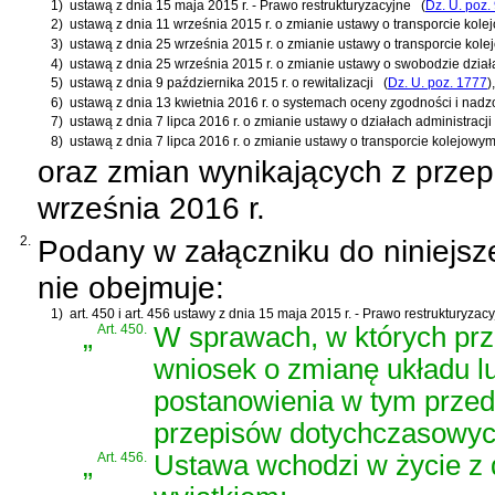
1)
ustawą z dnia 15 maja 2015 r. - Prawo restrukturyzacyjne
(
Dz. U. poz.
2)
ustawą z dnia 11 września 2015 r. o zmianie ustawy o transporcie kol
3)
ustawą z dnia 25 września 2015 r. o zmianie ustawy o transporcie kol
4)
ustawą z dnia 25 września 2015 r. o zmianie ustawy o swobodzie dział
5)
ustawą z dnia 9 października 2015 r. o rewitalizacji
(
Dz. U. poz. 1777
)
,
6)
ustawą z dnia 13 kwietnia 2016 r. o systemach oceny zgodności i nadz
7)
ustawą z dnia 7 lipca 2016 r. o zmianie ustawy o działach administracj
8)
ustawą z dnia 7 lipca 2016 r. o zmianie ustawy o transporcie kolejowy
oraz zmian wynikających z prze
września 2016 r.
2.
Podany w załączniku do niniejsz
nie obejmuje:
1)
art. 450 i art. 456 ustawy z dnia 15 maja 2015 r. - Prawo restrukturyzac
„
Art. 450.
W sprawach, w których prz
wniosek o zmianę układu lu
postanowienia w tym przed
przepisów dotychczasowyc
„
Art. 456.
Ustawa wchodzi w życie z d