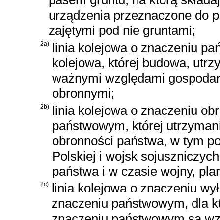
pasem gruntu, na którą składają
urządzenia przeznaczone do p
zajętymi pod nie gruntami;
2a)
linia kolejowa o znaczeniu pa
kolejowa, której budowa, utrz
ważnymi względami gospodarc
obronnymi;
2b)
linia kolejowa o znaczeniu ob
państwowym, której utrzymani
obronności państwa, w tym po
Polskiej i wojsk sojuszniczy
państwa i w czasie wojny, pla
2c)
linia kolejowa o znaczeniu wył
znaczeniu państwowym, dla któ
znaczeniu państwowym są wzg