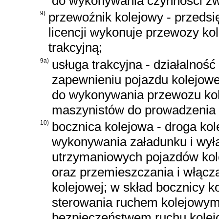
do wykonywania czynności zw
9)
przewoźnik kolejowy - przedsi
licencji wykonuje przewozy ko
trakcyjną;
9a)
usługa trakcyjna - działalnoś
zapewnieniu pojazdu kolejow
do wykonywania przewozu kol
maszynistów do prowadzenia 
10)
bocznica kolejowa - droga kol
wykonywania załadunku i wy
utrzymaniowych pojazdów kol
oraz przemieszczania i włącz
kolejowej; w skład bocznicy 
sterowania ruchem kolejowym
bezpieczeństwem ruchu kolejo