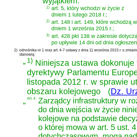
wyjątkiem:
1)
art. 5, który wchodzi w życie z
dniem 1 lutego 2018 r.;
2)
art. 148 i art. 149, które wchodzą w
dniem 1 września 2015 r.;
3)
art. 428 pkt 138 w zakresie dotycz
po upływie 14 dni od dnia ogłoszen
2)
odnośnika nr 1 oraz
art. 4-7 ustawy z dnia 11 września 2015 r. o zmia
stanowią:
„
1)
Niniejsza ustawa dokonuje w
dyrektywy Parlamentu Europe
listopada 2012 r. w sprawie u
obszaru kolejowego
(
Dz. Ur
„
Art. 4.
Zarządcy infrastruktury w ro
do dnia wejścia w życie nin
kolejowe na podstawie decy
o której mowa w art. 5 ust. 
dotychczasowym, mogą nadal