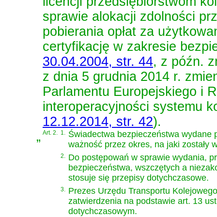
licencji przedsiębiorstwom 
sprawie alokacji zdolności prz
pobierania opłat za użytkowan
certyfikację w zakresie bezp
30.04.2004, str. 44
, z późn. z
z dnia 5 grudnia 2014 r. zmie
Parlamentu Europejskiego i 
interoperacyjności systemu k
12.12.2014, str. 42
)
.
„
Art. 2.
1.
Świadectwa bezpieczeństwa wydane pr
ważność przez okres, na jaki zostały 
2.
Do postępowań w sprawie wydania, pr
bezpieczeństwa, wszczętych a niezako
stosuje się przepisy dotychczasowe.
3.
Prezes Urzędu Transportu Kolejowego
zatwierdzenia na podstawie art. 13 ust
dotychczasowym.