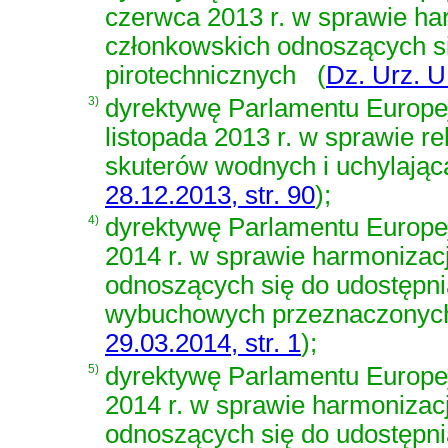
czerwca 2013 r. w sprawie h
członkowskich odnoszących s
pirotechnicznych
(
Dz. Urz. U
3)
dyrektywę Parlamentu Europej
listopada 2013 r. w sprawie r
skuterów wodnych i uchylają
28.12.2013, str. 90
)
;
4)
dyrektywę Parlamentu Europej
2014 r. w sprawie harmoniza
odnoszących się do udostępnia
wybuchowych przeznaczonych
29.03.2014, str. 1
)
;
5)
dyrektywę Parlamentu Europej
2014 r. w sprawie harmoniza
odnoszących się do udostępni