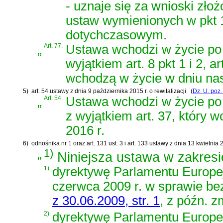
- uznaje się za wnioski zł
ustaw wymienionych w pkt 
dotychczasowym.
„
Art. 77.
Ustawa wchodzi w życie po 
wyjątkiem art. 8 pkt 1 i 2, ar
wchodzą w życie w dniu nas
5)
art. 54 ustawy z dnia 9 października 2015 r. o rewitalizacji
(
Dz. U. poz
„
Art. 54.
Ustawa wchodzi w życie po 
z wyjątkiem art. 37, który 
2016 r.
6)
odnośnika nr 1 oraz
art. 131 ust. 3 i art. 133 ustawy z dnia 13 kwietni
„
1)
Niniejsza ustawa w zakresie
1)
dyrektywę Parlamentu Europe
czerwca 2009 r. w sprawie b
z 30.06.2009, str. 1
, z późn. z
2)
dyrektywę Parlamentu Europej