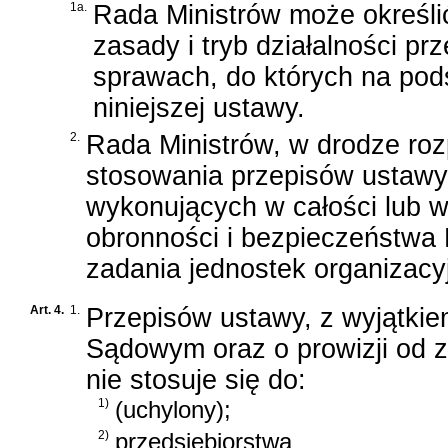
1a.
Rada Ministrów może określi
zasady i tryb działalności pr
sprawach, do których na pods
niniejszej ustawy.
2.
Rada Ministrów, w drodze roz
stosowania przepisów ustawy
wykonujących w całości lub w
obronności i bezpieczeństwa
zadania jednostek organizacy
Art. 4.
1.
Przepisów ustawy, z wyjątki
Sądowym oraz o prowizji od 
nie stosuje się do:
1)
(uchylony);
2)
przedsiębiorstwa