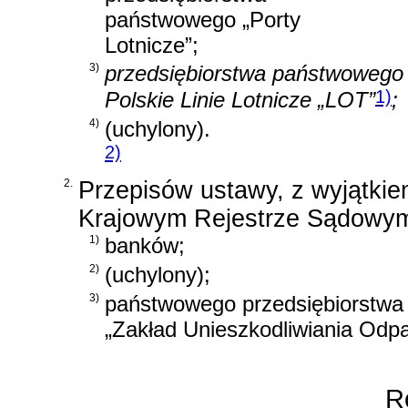
państwowego „Porty
Lotnicze”;
3)
przedsiębiorstwa państwowego
1)
Polskie Linie Lotnicze „LOT”
;
4)
(uchylony).
2)
2.
Przepisów ustawy, z wyjątkie
Krajowym Rejestrze Sądowym, 
1)
banków;
2)
(uchylony);
3)
państwowego przedsiębiorstwa 
„Zakład Unieszkodliwiania Odp
Ro