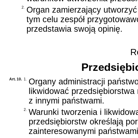
2.
Organ zamierzający utworzyć
tym celu zespół przygotowawc
przedstawia swoją opinię.
Ro
Przedsiębi
Art. 10.
1.
Organy administracji państw
likwidować przedsiębiorstw
z innymi państwami.
2.
Warunki tworzenia i likwidow
przedsiębiorstw określają p
zainteresowanymi państwami