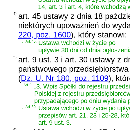
14, art. 3 i art. 4, które wchodz
4)
art. 45 ustawy z dnia 18 paździe
niektórych upoważnień do wy
220, poz. 1600
)
, który stanowi:
„
Art. 45.
Ustawa wchodzi w życie po
upływie 30 dni od dnia ogłoszeni
5)
art. 9 ust. 3 i art. 30 ustawy z 
państwowego przedsiębiorstwa 
(
Dz. U. Nr 180, poz. 1109
)
, któ
Art. 9.
„3. Wpis Spółki do rejestru przed
Polskiej z rejestru przedsiębiorc
przypadającego po dniu wydania p
„
Art. 30.
Ustawa wchodzi w życie po upływ
przepisów art. 21, 23 i 25-28, k
art. 9 ust. 3.
6)