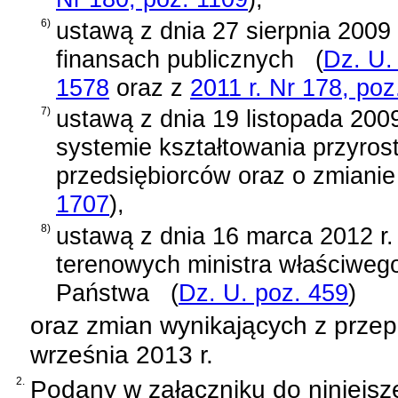
6)
ustawą z dnia 27 sierpnia 2009
finansach publicznych
(
Dz. U.
1578
oraz z
2011 r. Nr 178, poz
7)
ustawą z dnia 19 listopada 200
systemie kształtowania przyros
przedsiębiorców oraz o zmianie
1707
)
,
8)
ustawą z dnia 16 marca 2012 r. 
terenowych ministra właściweg
Państwa
(
Dz. U. poz. 459
)
oraz zmian wynikających z prze
września 2013 r.
2.
Podany w załączniku do niniejsz