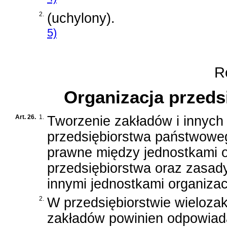
2.
(uchylony).
5)
Ro
Organizacja przed
Art. 26.
1.
Tworzenie zakładów i innych
przedsiębiorstwa państwoweg
prawne między jednostkami 
przedsiębiorstwa oraz zasa
innymi jednostkami organizac
2.
W przedsiębiorstwie wieloz
zakładów powinien odpowiadać