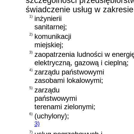
szczególności przedsiębiorstw
świadczenie usług w zakresie
1)
inżynierii
sanitarnej;
2)
komunikacji
miejskiej;
3)
zaopatrzenia ludności w energi
elektryczną, gazową i cieplną;
4)
zarządu państwowymi
zasobami lokalowymi;
5)
zarządu
państwowymi
terenami zielonymi;
6)
(uchylony);
3)
7)