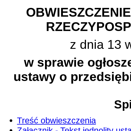
OBWIESZCZENI
RZECZYPOSP
z dnia 13 
w sprawie ogłosze
ustawy o przedsię
Spi
Treść obwieszczenia
Załącznik - Tekst jednolity us