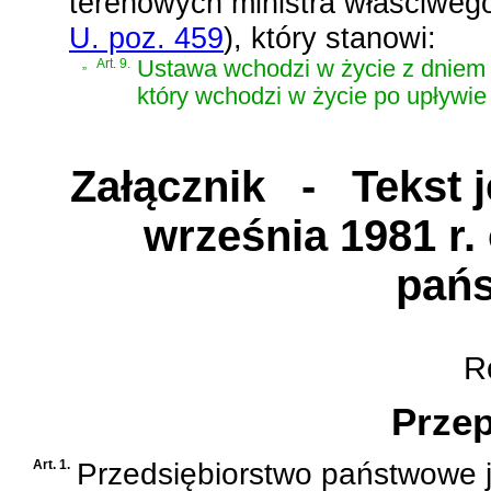
terenowych ministra właściwe
U. poz. 459
)
, który stanowi:
„
Art. 9.
Ustawa wchodzi w życie z dniem 30
który wchodzi w życie po upływie 
Załącznik
- Tekst je
września 1981 r.
pań
Ro
Przep
Art. 1.
Przedsiębiorstwo państwowe 