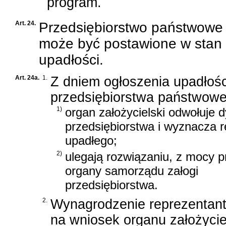
program.
Art. 24.
Przedsiębiorstwo państwowe
może być postawione w stan
upadłości.
Art. 24a.
1.
Z dniem ogłoszenia upadłośc
przedsiębiorstwa państwowe
1)
organ założycielski odwołuje d
przedsiębiorstwa i wyznacza 
upadłego;
2)
ulegają rozwiązaniu, z mocy p
organy samorządu załogi
przedsiębiorstwa.
2.
Wynagrodzenie reprezentant
na wniosek organu założycie