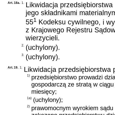
Art. 18a.
1.
Likwidacja przedsiębiorstw
jego składnikami materialny
1
55
Kodeksu cywilnego
, i w
z Krajowego Rejestru Sądow
wierzycieli.
2.
(uchylony).
3.
(uchylony).
Art. 19.
1.
Likwidacja przedsiębiorstwa 
1)
przedsiębiorstwo prowadzi dzia
gospodarczą ze stratą w ciągu
miesięcy;
1a)
(uchylony);
2)
prawomocnym wyrokiem sądu lu