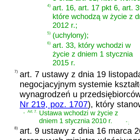
4)
art. 16, art. 17 pkt 6, art. 3
które wchodzą w życie z d
2012 r.;
5)
(uchylony);
6)
art. 33, który wchodzi w
życie z dniem 1 stycznia
2015 r.
7)
art. 7 ustawy z dnia 19 listopa
negocjacyjnym systemie kształt
wynagrodzeń u przedsiębiorców
Nr 219, poz. 1707
)
, który stano
„
Art. 7.
Ustawa wchodzi w życie z
dniem 1 stycznia 2010 r.
”
;
8)
art. 9 ustawy z dnia 16 marca 20