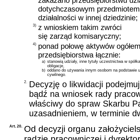
zakazano przedsiębiorstwu dzi
dotychczasowym przedmiotem dz
działalności w innej dziedzinie;
3)
z wnioskiem takim zwróci
się zarząd komisaryczny;
4)
ponad połowę aktywów ogółe
przedsiębiorstwa łącznie:
a)
stanowią udziały, inne tytuły uczestnictwa w spółk
obligacje,
b)
oddano do używania innym osobom na podstawie
cywilnego
.
2.
Decyzję o likwidacji podejmuj
bądź na wniosek rady pracown
właściwy do spraw Skarbu Pa
uzasadnieniem, w terminie d
Art. 20.
Od decyzji organu założyciels
radzie pracowniczej i dyrekto