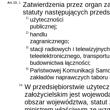
Art. 13.
1.
Zatwierdzenia przez organ z
statuty następujących przed
1)
użyteczności
publicznej;
2)
handlu
zagranicznego;
3)
stacji radiowych i telewizyjnyc
teleelektronicznego, transpor
budownictwa łączności;
4)
Państwowej Komunikacji Samo
zakładów naprawczych taboru 
1a.
W przedsiębiorstwie użytecz
założycielskim jest wojewod
obszar województwa, statut
ministrem właściwym ze wzgl