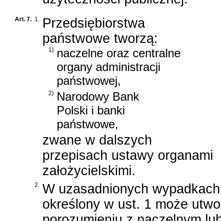
Art. 7.
1.
Przedsiębiorstwa
państwowe tworzą:
1)
naczelne oraz centralne
organy administracji
państwowej,
2)
Narodowy Bank
Polski i banki
państwowe,
zwane w dalszych
przepisach ustawy organami
założycielskimi.
2.
W uzasadnionych wypadkach 
określony w ust. 1 może utw
porozumieniu z naczelnym lub