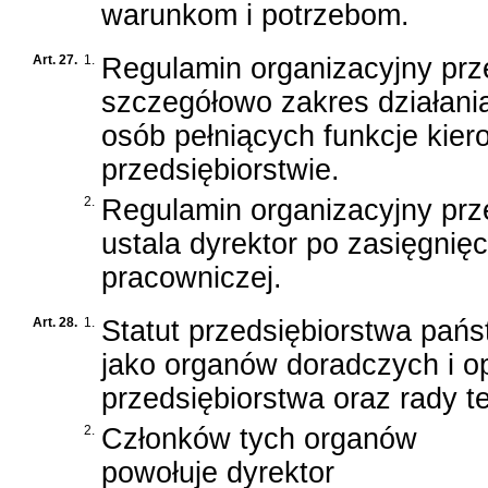
warunkom i potrzebom.
Art. 27.
1.
Regulamin organizacyjny prz
szczegółowo zakres działania
osób pełniących funkcje kier
przedsiębiorstwie.
2.
Regulamin organizacyjny prz
ustala dyrektor po zasięgnięci
pracowniczej.
Art. 28.
1.
Statut przedsiębiorstwa pa
jako organów doradczych i o
przedsiębiorstwa oraz rady 
2.
Członków tych organów
powołuje dyrektor