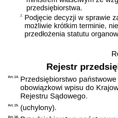
przedsiębiorstwa.
2.
Podjęcie decyzji w sprawie z
możliwie krótkim terminie, n
przedłożenia statutu organow
Ro
Rejestr przedsi
Art. 14.
Przedsiębiorstwo państwowe
obowiązkowi wpisu do Krajo
Rejestru Sądowego.
Art. 15.
(uchylony).
Art. 16.