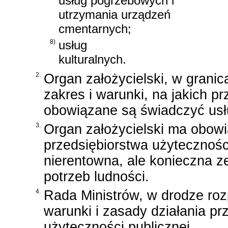
usług pogrzebowych i
utrzymania urządzeń
cmentarnych;
8)
usług
kulturalnych.
2.
Organ założycielski, w grani
zakres i warunki, na jakich p
obowiązane są świadczyć usłu
3.
Organ założycielski ma obowi
przedsiębiorstwa użyteczności
nierentowna, ale konieczna z
potrzeb ludności.
4.
Rada Ministrów, w drodze roz
warunki i zasady działania pr
użyteczności publicznej.