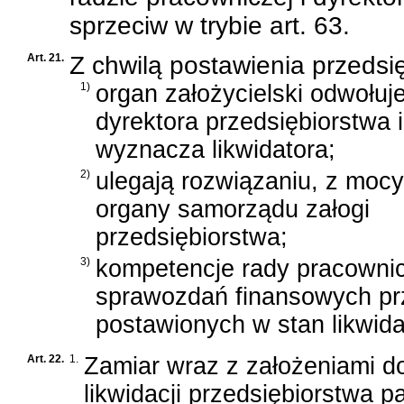
sprzeciw w trybie art. 63.
Art. 21.
Z chwilą postawienia przedsi
1)
organ założycielski odwołuj
dyrektora przedsiębiorstwa i
wyznacza likwidatora;
2)
ulegają rozwiązaniu, z moc
organy samorządu załogi
przedsiębiorstwa;
3)
kompetencje rady pracownic
sprawozdań finansowych pr
postawionych w stan likwida
Art. 22.
1.
Zamiar wraz z założeniami do
likwidacji przedsiębiorstwa 