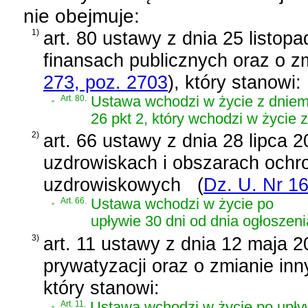
nie obejmuje:
1)
art. 80 ustawy z dnia 25 listop
finansach publicznych oraz o z
273, poz. 2703
)
, który stanowi:
„
Art. 80.
Ustawa wchodzi w życie z dniem 1
26 pkt 2, który wchodzi w życie 
2)
art. 66 ustawy z dnia 28 lipca 
uzdrowiskach i obszarach ochr
uzdrowiskowych
(
Dz. U. Nr 16
„
Art. 66.
Ustawa wchodzi w życie po
upływie 30 dni od dnia ogłoszeni
3)
art. 11 ustawy z dnia 12 maja 20
prywatyzacji oraz o zmianie in
który stanowi:
„
Art. 11.
Ustawa wchodzi w życie po upływi