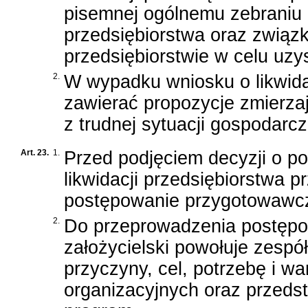
pisemnej ogólnemu zebraniu 
przedsiębiorstwa oraz zwią
przedsiębiorstwie w celu uzys
2.
W wypadku wniosku o likwida
zawierać propozycje zmierza
z trudnej sytuacji gospodarcz
Art. 23.
1.
Przed podjęciem decyzji o po
likwidacji przedsiębiorstwa 
postępowanie przygotowawc
2.
Do przeprowadzenia postęp
założycielski powołuje zesp
przyczyny, cel, potrzebę i w
organizacyjnych oraz przedsta