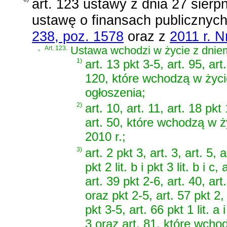
art. 123 ustawy z dnia 27 sierp
ustawę o finansach publicznyc
238, poz. 1578
oraz z
2011 r. N
„
Art. 123.
Ustawa wchodzi w życie z dniem 
1)
art. 13 pkt 3-5, art. 95, art.
120, które wchodzą w życ
ogłoszenia;
2)
art. 10, art. 11, art. 18 pkt 
art. 50, które wchodzą w ż
2010 r.;
3)
art. 2 pkt 3, art. 3, art. 5, a
pkt 2 lit. b i pkt 3 lit. b i c
art. 39 pkt 2-6, art. 40, art. 
oraz pkt 2-5, art. 57 pkt 2, 
pkt 3-5, art. 66 pkt 1 lit. a 
3 oraz art. 81, które wcho