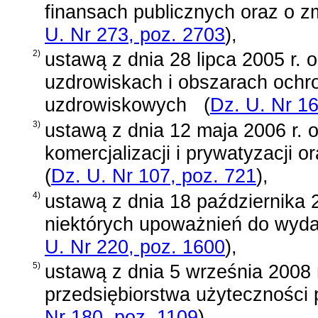
finansach publicznych oraz o z
U. Nr 273, poz. 2703
)
,
2)
ustawą z dnia 28 lipca 2005 r.
uzdrowiskach i obszarach ochr
uzdrowiskowych
(
Dz. U. Nr 16
3)
ustawą z dnia 12 maja 2006 r. 
komercjalizacji i prywatyzacji 
(
Dz. U. Nr 107, poz. 721
)
,
4)
ustawą z dnia 18 października 2
niektórych upoważnień do wy
U. Nr 220, poz. 1600
)
,
5)
ustawą z dnia 5 września 2008 
przedsiębiorstwa użyteczności 
Nr 180, poz. 1109
)
,