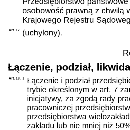
Przedsiębiorstwo państwowe
osobowość prawną z chwilą 
Krajowego Rejestru Sądoweg
Art. 17.
(uchylony).
Ro
Łączenie, podział, likwid
Art. 18.
1.
Łączenie i podział przedsię
trybie określonym w art. 7 za
inicjatywy, za zgodą rady pr
pracowniczej przedsiębiorst
przedsiębiorstwa wielozakła
zakładu lub nie mniej niż 50