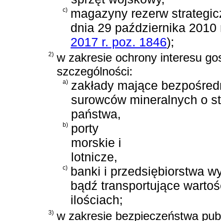
c)
magazyny rezerw strategi
dnia 29 października 2010 
2017 r. poz. 1846
)
;
2)
w zakresie ochrony interesu g
szczególności:
a)
zakłady mające bezpośred
surowców mineralnych o st
państwa,
b)
porty
morskie i
lotnicze,
c)
banki i przedsiębiorstwa 
bądź transportujące warto
ilościach;
3)
w zakresie bezpieczeństwa pub