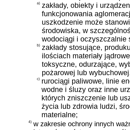
a)
zakłady, obiekty i urządze
funkcjonowania aglomeracji
uszkodzenie może stanowić 
środowiska, w szczególnośc
wodociągi i oczyszczalnie 
b)
zakłady stosujące, produ
ilościach materiały jądrow
toksyczne, odurzające, w
pożarowej lub wybuchowej
c)
rurociągi paliwowe, linie 
wodne i śluzy oraz inne ur
których zniszczenie lub u
życia lub zdrowia ludzi, 
materialne;
4)
w zakresie ochrony innych waż