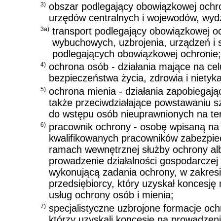
3)
obszar podlegający obowiązkowej ochro
urzędów centralnych i wojewodów, wyd
3a)
transport podlegający obowiązkowej och
wybuchowych, uzbrojenia, urządzeń i 
podlegających obowiązkowej ochronie;
4)
ochrona osób - działania mające na ce
bezpieczeństwa życia, zdrowia i nietyka
5)
ochrona mienia - działania zapobiegaj
także przeciwdziałające powstawaniu s
do wstępu osób nieuprawnionych na te
6)
pracownik ochrony - osobę wpisaną na l
kwalifikowanych pracowników zabezpie
ramach wewnętrznej służby ochrony alb
prowadzenie działalności gospodarczej 
wykonującą zadania ochrony, w zakresi
przedsiębiorcy, który uzyskał koncesję
usług ochrony osób i mienia;
7)
specjalistyczne uzbrojone formacje oc
którzy uzyskali koncesje na prowadzeni