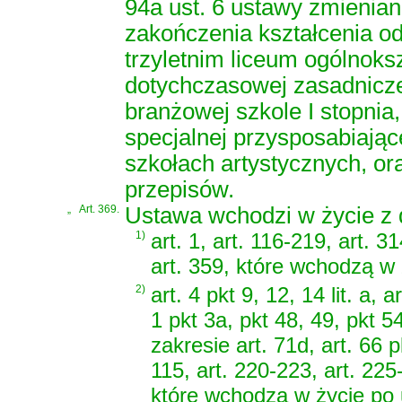
94a ust. 6 ustawy zmienia
zakończenia kształcenia 
trzyletnim liceum ogólnoks
dotychczasowej zasadnicz
branżowej szkole I stopnia,
specjalnej przysposabiając
szkołach artystycznych, o
przepisów.
„
Art. 369.
Ustawa wchodzi w życie z d
1)
art. 1, art. 116-219, art. 31
art. 359, które wchodzą w 
2)
art. 4 pkt 9, 12, 14 lit. a, 
1 pkt 3a, pkt 48, 49, pkt 5
zakresie art. 71d, art. 66 pk
115, art. 220-223, art. 225
które wchodzą w życie po 