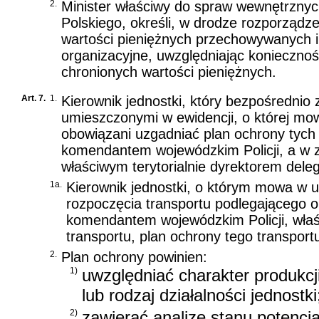
2.
Minister właściwy do spraw wewnętrznyc
Polskiego, określi, w drodze rozporząd
wartości pieniężnych przechowywanych i 
organizacyjne, uwzględniając konieczno
chronionych wartości pieniężnych.
Art. 7.
1.
Kierownik jednostki, który bezpośrednio
umieszczonymi w ewidencji, o której mow
obowiązani uzgadniać plan ochrony tych 
komendantem wojewódzkim Policji, a w z
właściwym terytorialnie dyrektorem del
1a.
Kierownik jednostki, o którym mowa w us
rozpoczęcia transportu podlegającego o
komendantem wojewódzkim Policji, właśc
transportu, plan ochrony tego transportu
2.
Plan ochrony powinien:
1)
uwzględniać charakter produkcj
lub rodzaj działalności jednostki
2)
zawierać analizę stanu potencj