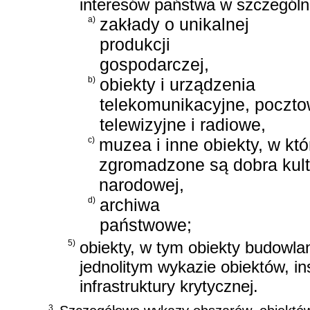
interesów państwa w szczególn
a)
zakłady o unikalnej
produkcji
gospodarczej,
b)
obiekty i urządzenia
telekomunikacyjne, poczto
telewizyjne i radiowe,
c)
muzea i inne obiekty, w kt
zgromadzone są dobra kult
narodowej,
d)
archiwa
państwowe;
5)
obiekty, w tym obiekty budowlan
jednolitym wykazie obiektów, in
infrastruktury krytycznej.
3.