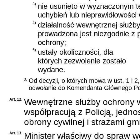
3)
nie usunięto w wyznaczonym te
uchybień lub nieprawidłowości 
4)
działalność wewnętrznej służb
prowadzona jest niezgodnie z
ochrony;
5)
ustały okoliczności, dla
których zezwolenie zostało
wydane.
3.
Od decyzji, o których mowa w ust. 1 i 2,
odwołanie do Komendanta Głównego Poli
Art. 12.
Wewnętrzne służby ochrony w
współpracują z Policją, jedn
obrony cywilnej i strażami gm
Art. 13.
Minister właściwy do spraw 