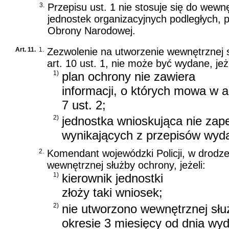
3.
Przepisu ust. 1 nie stosuje się do wewn
jednostek organizacyjnych podległych,
Obrony Narodowej.
Art. 11.
1.
Zezwolenie na utworzenie wewnętrznej 
art. 10 ust. 1, nie może być wydane, jeże
1)
plan ochrony nie zawiera
informacji, o których mowa w ar
7 ust. 2;
2)
jednostka wnioskująca nie zap
wynikających z przepisów wyd
2.
Komendant wojewódzki Policji, w drodze 
wewnętrznej służby ochrony, jeżeli:
1)
kierownik jednostki
złoży taki wniosek;
2)
nie utworzono wewnętrznej sł
okresie 3 miesięcy od dnia wy