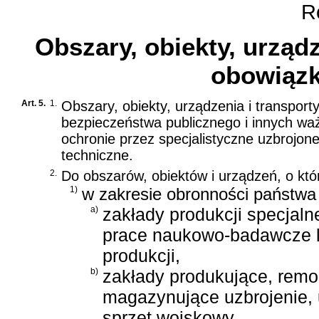
Ro
Obszary, obiekty, urząd
obowiązk
Art. 5.
1.
Obszary, obiekty, urządzenia i transpor
bezpieczeństwa publicznego i innych wa
ochronie przez specjalistyczne uzbrojon
techniczne.
2.
Do obszarów, obiektów i urządzeń, o któ
1)
w zakresie obronności państwa
a)
zakłady produkcji specjaln
prace naukowo-badawcze lu
produkcji,
b)
zakłady produkujące, remo
magazynujące uzbrojenie, 
sprzęt wojskowy,