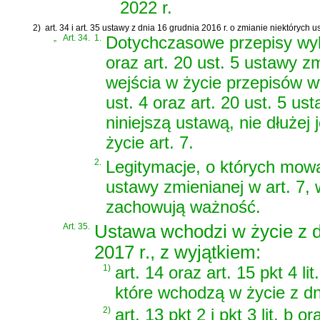
2022 r.
2)
art. 34 i art. 35 ustawy z dnia 16 grudnia 2016 r. o zmianie niektóry
„
Art. 34.
1.
Dotychczasowe przepisy wyk
oraz art. 20 ust. 5 ustawy z
wejścia w życie przepisów 
ust. 4 oraz art. 20 ust. 5 u
niniejszą ustawą, nie dłużej
życie art. 7.
2.
Legitymacje, o których mowa 
ustawy zmienianej w art. 7, 
zachowują ważność.
Art. 35.
Ustawa wchodzi w życie z d
2017 r., z wyjątkiem:
1)
art. 14 oraz art. 15 pkt 4 lit
które wchodzą w życie z dn
2)
art. 13 pkt 2 i pkt 3 lit. b or