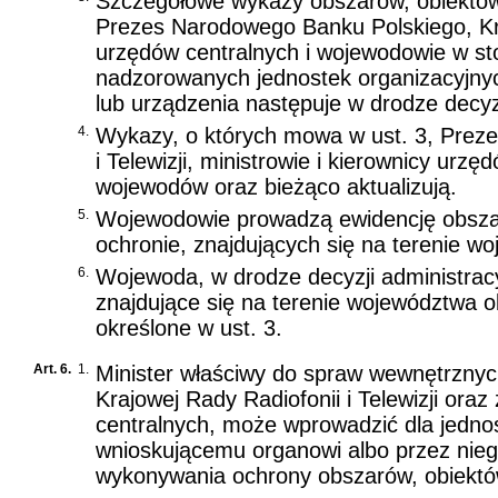
Szczegółowe wykazy obszarów, obiektów 
Prezes Narodowego Banku Polskiego, Kraj
urzędów centralnych i wojewodowie w s
nadzorowanych jednostek organizacyjnyc
lub urządzenia następuje w drodze decyzj
4.
Wykazy, o których mowa w ust. 3, Prez
i Telewizji, ministrowie i kierownicy urzę
wojewodów oraz bieżąco aktualizują.
5.
Wojewodowie prowadzą ewidencję obszar
ochronie, znajdujących się na terenie w
6.
Wojewoda, w drodze decyzji administracy
znajdujące się na terenie województwa o
określone w ust. 3.
Art. 6.
1.
Minister właściwy do spraw wewnętrzny
Krajowej Rady Radiofonii i Telewizji or
centralnych, może wprowadzić dla jedno
wnioskującemu organowi albo przez nie
wykonywania ochrony obszarów, obiektów