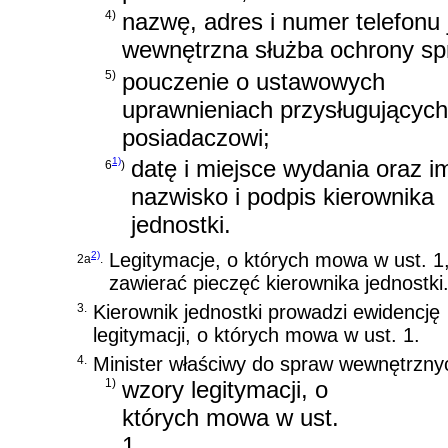
4)
nazwę, adres i numer telefonu j
wewnętrzna służba ochrony sp
5)
pouczenie o ustawowych
uprawnieniach przysługujących 
posiadaczowi;
1)
datę i miejsce wydania oraz im
6
)
nazwisko i podpis kierownika
jednostki.
2)
Legitymacje, o których mowa w ust. 
2a
.
zawierać pieczęć kierownika jednostki
3.
Kierownik jednostki prowadzi ewidencję
legitymacji, o których mowa w ust. 1.
4.
Minister właściwy do spraw wewnętrznyc
1)
wzory legitymacji, o
których mowa w ust.
1,