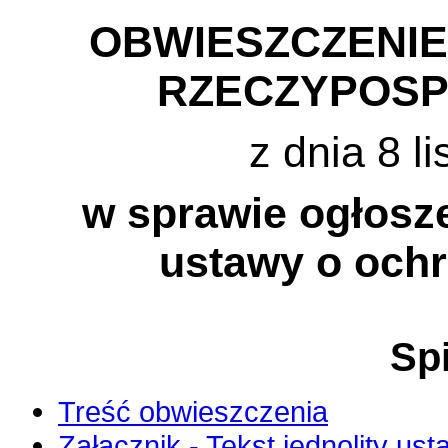
OBWIESZCZENI
RZECZYPOSP
z dnia 8 l
w sprawie ogłosze
ustawy o ochr
Spi
Treść obwieszczenia
Załącznik - Tekst jednolity ust