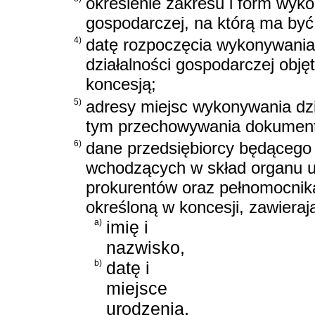
określenie zakresu i form wyko
gospodarczej, na którą ma być
4)
datę rozpoczęcia wykonywania
działalności gospodarczej objęt
koncesją;
5)
adresy miejsc wykonywania dzi
tym przechowywania dokumentacj
6)
dane przedsiębiorcy będącego 
wchodzących w skład organu u
prokurentów oraz pełnomocnika
określoną w koncesji, zawieraj
a)
imię i
nazwisko,
b)
datę i
miejsce
urodzenia,