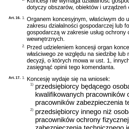
Koncesji nie wymaga działalność gospoda
dotyczy obszarów, obiektów i urządzeń o
Art. 16.
1.
Organem koncesyjnym, właściwym do udz
zakresu działalności gospodarczej lub f
gospodarczą w zakresie usług ochrony o
wewnętrznych.
2.
Przed udzieleniem koncesji organ konce
właściwego ze względu na siedzibę lub 
decyzji, o których mowa w ust. 1, innyc
zasięgnąć opinii tego komendanta.
Art. 17.
1.
Koncesję wydaje się na wniosek:
1)
przedsiębiorcy będącego osobą f
kwalifikowanych pracowników o
pracowników zabezpieczenia t
2)
przedsiębiorcy innego niż osoba
pracowników ochrony fizycznej
zabezpieczenia technicznego j