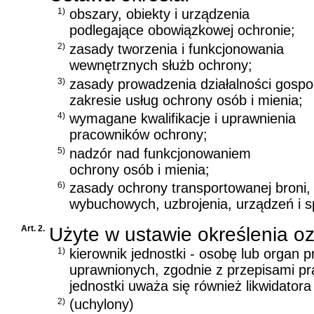
1)
obszary, obiekty i urządzenia
podlegające obowiązkowej ochronie;
2)
zasady tworzenia i funkcjonowania
wewnętrznych służb ochrony;
3)
zasady prowadzenia działalności gospo
zakresie usług ochrony osób i mienia;
4)
wymagane kwalifikacje i uprawnienia
pracowników ochrony;
5)
nadzór nad funkcjonowaniem
ochrony osób i mienia;
6)
zasady ochrony transportowanej broni, 
wybuchowych, uzbrojenia, urządzeń i 
Art. 2.
Użyte w ustawie określenia o
1)
kierownik jednostki - osobę lub organ pr
uprawnionych, zgodnie z przepisami pr
jednostki uważa się również likwidatora
2)
(uchylony)