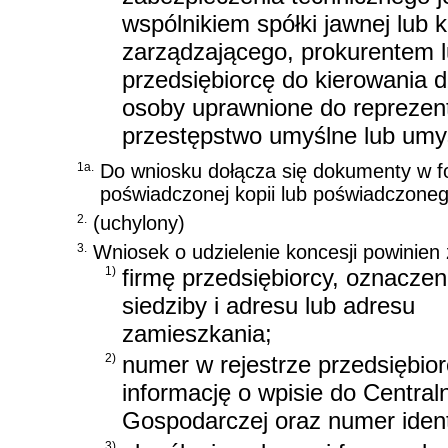
wspólnikiem spółki jawnej lub
zarządzającego, prokurentem 
przedsiębiorcę do kierowania d
osoby uprawnione do reprezenta
przestępstwo umyślne lub umy
1a.
Do wniosku dołącza się dokumenty w fo
poświadczonej kopii lub poświadczoneg
2.
(uchylony)
3.
Wniosek o udzielenie koncesji powinien
1)
firmę przedsiębiorcy, oznaczen
siedziby i adresu lub adresu
zamieszkania;
2)
numer w rejestrze przedsiębi
informację o wpisie do Centraln
Gospodarczej oraz numer ident
3)