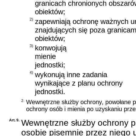
granicach chronionych obszaró
obiektów;
2)
zapewniają ochronę ważnych ur
znajdujących się poza granicam
obiektów;
3)
konwojują
mienie
jednostki;
4)
wykonują inne zadania
wynikające z planu ochrony
jednostki.
2.
Wewnętrzne służby ochrony, powołane p
ochrony osób i mienia po uzyskaniu przez
Art. 9.
Wewnętrzne służby ochrony po
osobie pisemnie przez niego 