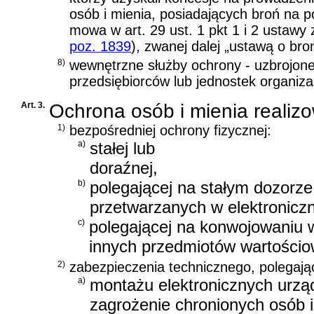
osób i mienia, posiadających broń na p
mowa w
art. 29 ust. 1 pkt 1 i 2 ustawy
poz. 1839
)
, zwanej dalej „ustawą o broni
8)
wewnętrzne służby ochrony - uzbrojon
przedsiębiorców lub jednostek organiza
Art. 3.
Ochrona osób i mienia realizo
1)
bezpośredniej ochrony fizycznej:
a)
stałej lub
doraźnej,
b)
polegającej na stałym dozorz
przetwarzanych w elektronicz
c)
polegającej na konwojowaniu w
innych przedmiotów wartościo
2)
zabezpieczenia technicznego, polegają
a)
montażu elektronicznych urzą
zagrożenie chronionych osób i 