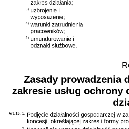
zakres działania;
3)
uzbrojenie i
wyposażenie;
4)
warunki zatrudnienia
pracowników;
5)
umundurowanie i
odznaki służbowe.
Ro
Zasady prowadzenia d
zakresie usług ochrony o
dzi
Art. 15.
1.
Podjęcie działalności gospodarczej w z
koncesji, określającej zakres i formy pr
2.