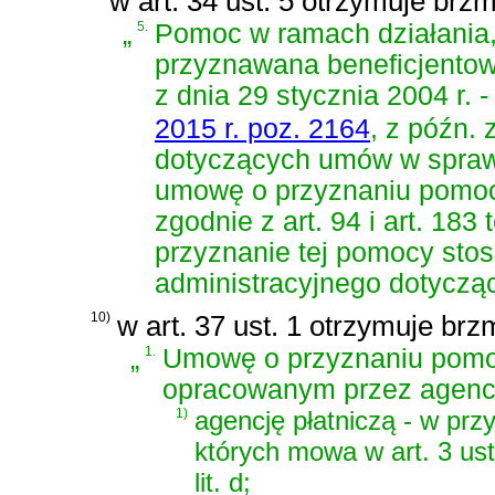
w art. 34 ust. 5 otrzymuje brzm
„
5.
Pomoc w ramach działania, o
przyznawana beneficjentow
z dnia 29 stycznia 2004 r.
2015 r. poz. 2164
, z późn. 
dotyczących umów w spraw
umowę o przyznaniu pomocy
zgodnie z art. 94 i art. 18
przyznanie tej pomocy stos
administracyjnego
dotycząc
10)
w art. 37 ust. 1 otrzymuje brz
„
1.
Umowę o przyznaniu pomoc
opracowanym przez agencję
1)
agencję płatniczą - w prz
których mowa w art. 3 ust. 
lit. d;