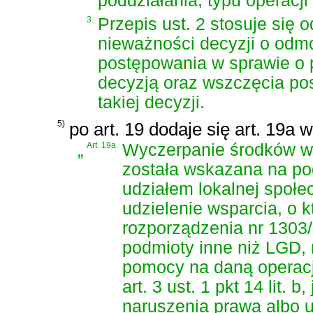
poddziałania, typu operacji
3.
Przepis ust. 2 stosuje się
nieważności decyzji o odm
postępowania w sprawie o 
decyzją oraz wszczęcia po
takiej decyzji.
5)
po art. 19 dodaje się art. 19a 
„
Art. 19a.
Wyczerpanie środków w 
została wskazana na po
udziałem lokalnej społ
udzielenie wsparcia, o kt
rozporządzenia nr 1303/
podmioty inne niż LGD, 
pomocy na daną operacj
art. 3 ust. 1 pkt 14 lit.
naruszenia prawa albo u