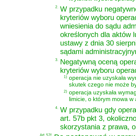
2.
W przypadku negatywne
kryteriów wyboru opera
wniesienia do sądu admi
określonych dla aktów 
ustawy z dnia 30 sierpn
sądami administracyjny
3.
Negatywną oceną opera
kryteriów wyboru operac
1)
operacja nie uzyskała wy
skutek czego nie może b
2)
operacja uzyskała wymaga
limicie, o którym mowa w a
4.
W przypadku gdy operac
art. 57b pkt 3, okolicz
skorzystania z prawa, 
Art. 57f.