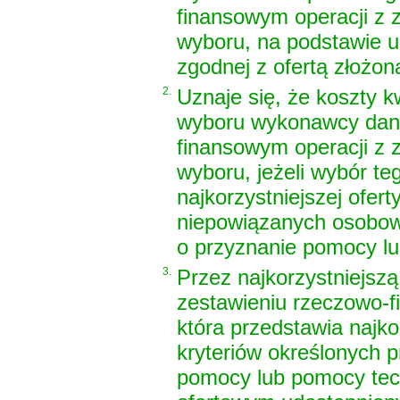
finansowym operacji z 
wyboru, na podstawie 
zgodnej z ofertą złożo
2.
Uznaje się, że koszty k
wyboru wykonawcy dane
finansowym operacji z 
wyboru, jeżeli wybór t
najkorzystniejszej ofer
niepowiązanych osobow
o przyznanie pomocy lu
3.
Przez najkorzystniejszą
zestawieniu rzeczowo-f
która przedstawia najko
kryteriów określonych p
pomocy lub pomocy tech