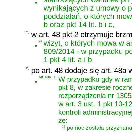
„
wynikających z umowy o p
poddziałań, o których mowa w 
b oraz pkt 14 lit. b i c,
15)
w art. 48 pkt 2 otrzymuje brzm
„
2)
wizyt, o których mowa w ar
809/2014 - w przypadku po
1 pkt 4 lit. a i b
16)
po art. 48 dodaje się art. 48a
„
Art. 48a.
1.
W przypadku gdy w rama
pkt 8, w zakresie roczne
rozporządzenia nr 1305
w art. 3 ust. 1 pkt 10
kontroli administracyjne
że:
1)
pomoc została przyznana 