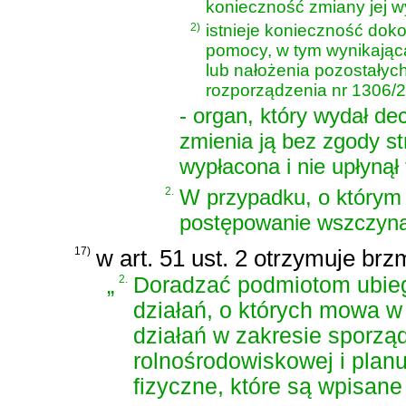
konieczność zmiany jej w
2)
istnieje konieczność dok
pomocy, w tym wynikająca
lub nałożenia pozostałych
rozporządzenia nr 1306/
- organ, który wydał de
zmienia ją bez zgody st
wypłacona i nie upłynął 
2.
W przypadku, o którym
postępowanie wszczyna 
17)
w art. 51 ust. 2 otrzymuje brz
„
2.
Doradzać podmiotom ubie
działań, o których mowa w a
działań w zakresie sporzą
rolnośrodowiskowej i plan
fizyczne, które są wpisan