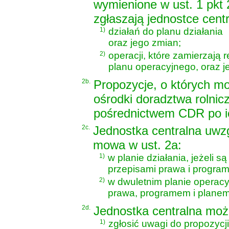
wymienione w ust. 1 pkt 
zgłaszają jednostce centr
1)
działań do planu działania
oraz jego zmian;
2)
operacji, które zamierzają
planu operacyjnego, oraz j
2b.
Propozycje, o których m
ośrodki doradztwa rolnic
pośrednictwem CDR po i
2c.
Jednostka centralna uwzg
mowa w ust. 2a:
1)
w planie działania, jeżeli s
przepisami prawa i progra
2)
w dwuletnim planie operacy
prawa, programem i planem 
2d.
Jednostka centralna moż
1)
zgłosić uwagi do propozycji