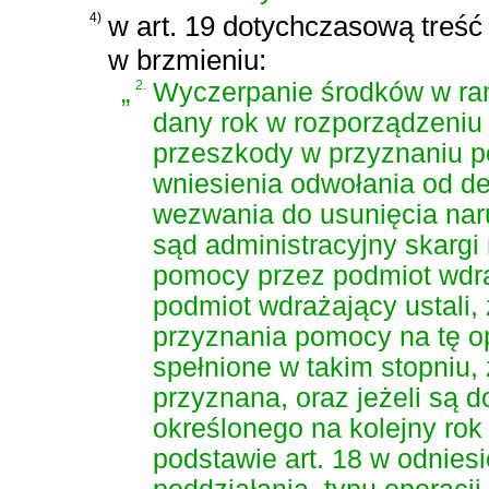
4)
w art. 19 dotychczasową treść o
w brzmieniu:
„
2.
Wyczerpanie środków w ra
dany rok w rozporządzeniu
przeszkody w przyznaniu p
wniesienia odwołania od d
wezwania do usunięcia nar
sąd administracyjny skargi
pomocy przez podmiot wdra
podmiot wdrażający ustali,
przyznania pomocy na tę op
spełnione w takim stopniu,
przyznana, oraz jeżeli są 
określonego na kolejny rok
podstawie art. 18 w odnies