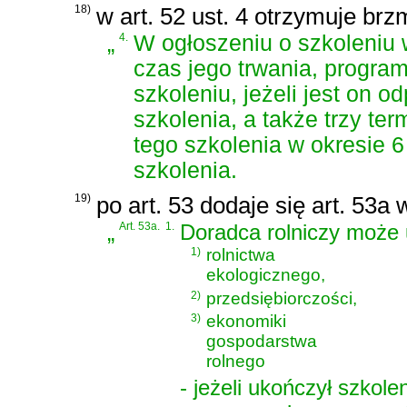
18)
w art. 52 ust. 4 otrzymuje brz
„
4.
W ogłoszeniu o szkoleniu 
czas jego trwania, program
szkoleniu, jeżeli jest on o
szkolenia, a także trzy t
tego szkolenia w okresie 
szkolenia.
19)
po art. 53 dodaje się art. 53a
„
Art. 53a.
1.
Doradca rolniczy może 
1)
rolnictwa
ekologicznego,
2)
przedsiębiorczości,
3)
ekonomiki
gospodarstwa
rolnego
- jeżeli ukończył szkole