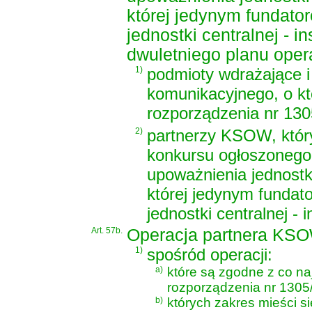
której jedynym fundator
jednostki centralnej - 
dwuletniego planu opera
1)
podmioty wdrażające i 
komunikacyjnego, o któ
rozporządzenia nr 130
2)
partnerzy KSOW, któr
konkursu ogłoszonego 
upoważnienia jednostki
której jedynym fundato
jednostki centralnej - 
Art. 57b.
Operacja partnera KSO
1)
spośród operacji:
a)
które są zgodne z co na
rozporządzenia nr 1305/
b)
których zakres mieści si