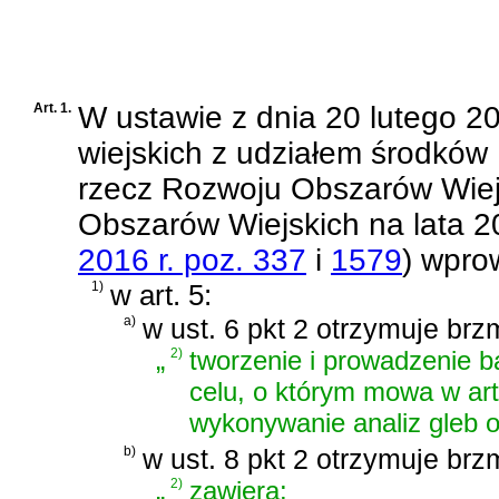
Art. 1.
W
ustawie z dnia 20 lutego 2
wiejskich z udziałem środkó
rzecz Rozwoju Obszarów Wie
Obszarów Wiejskich na lata 
2016 r. poz. 337
i
1579
)
wprow
1)
w art. 5:
a)
w ust. 6 pkt 2 otrzymuje brz
„
2)
tworzenie i prowadzenie b
celu, o którym mowa w art
wykonywanie analiz gleb 
b)
w ust. 8 pkt 2 otrzymuje brz
„
2)
zawiera: