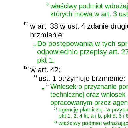
2)
właściwy podmiot wdrażają
których mowa w art. 3 ust. 1
11)
w art. 38 w ust. 4 zdanie drug
brzmienie:
„
Do postępowania w tych spr
odpowiednio przepisy art. 27 
pkt 1.
12)
w art. 42:
a)
ust. 1 otrzymuje brzmienie:
„
1.
Wniosek o przyznanie po
technicznej oraz wniosek 
opracowanym przez agencj
1)
agencję płatniczą - w przypa
pkt 1, 2, 4 lit. a i b, pkt 5, 
2)
właściwy podmiot wdrażający