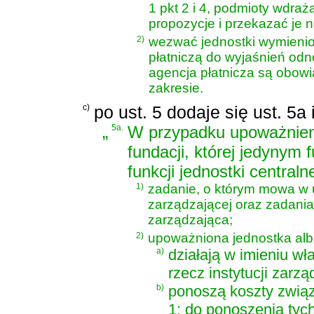
1 pkt 2 i 4, podmioty wdraż
propozycje i przekazać je n
2)
wezwać jednostki wymienion
płatniczą do wyjaśnień odno
agencja płatnicza są obow
zakresie.
c)
po ust. 5 dodaje się ust. 5a
„
5a.
W przypadku upoważnieni
fundacji, której jedynym
funkcji jednostki centralne
1)
zadanie, o którym mowa w us
zarządzającej oraz zadania 
zarządzająca;
2)
upoważniona jednostka alb
a)
działają w imieniu wł
rzecz instytucji zarzą
b)
ponoszą koszty związa
1; do ponoszenia tych