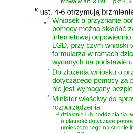
mowa w art. 3 ust. 1 pkt 3, 4 l
b)
ust. 4-6 otrzymują brzmieni
„
4.
Wniosek o przyznanie po
pomocy można składać za
internetowej odpowiednio 
LGD, przy czym wnioski 
formularza w ramach dzia
wydanych na podstawie us
5.
Do złożenia wniosku o pr
dotyczącego pomocy za p
nie jest wymagany bezpie
6.
Minister właściwy do spra
rozporządzenia:
1)
działania lub poddziałania,
o płatność dotyczące pomo
umieszczonego na stronie in