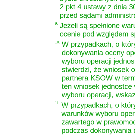
2 pkt 4 ustawy z dnia 3
przed sądami administr
9.
Jeżeli są spełnione war
ocenie pod względem sp
10.
W przypadkach, o który
dokonywania oceny ope
wyboru operacji jednos
stwierdzi, że wniosek o
partnera KSOW w termi
ten wniosek jednostce 
wyboru operacji, wskaz
11.
W przypadkach, o któryc
warunków wyboru operac
zawartego w prawomoc
podczas dokonywania o