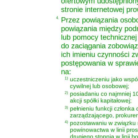
ofertowym udostępnion
stronie internetowej pr
4.
Przez powiązania osob
powiązania między pod
lub pomocy technicznej
do zaciągania zobowiąz
ich imieniu czynności 
postępowania w sprawi
na:
1)
uczestniczeniu jako wspó
cywilnej lub osobowej;
2)
posiadaniu co najmniej 1
akcji spółki kapitałowej;
3)
pełnieniu funkcji członk
zarządzającego, prokuren
4)
pozostawaniu w związku 
powinowactwa w linii pro
drugiego stopnia w linii b