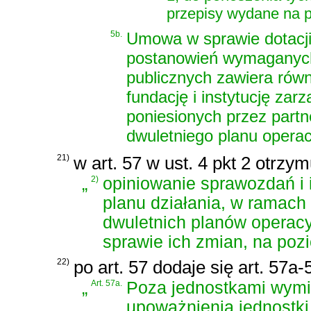
przepisy wydane na po
5b.
Umowa w sprawie dotacji,
postanowień wymaganych
publicznych zawiera równ
fundację i instytucję za
poniesionych przez part
dwuletniego planu opera
21)
w art. 57 w ust. 4 pkt 2 otrzy
„
2)
opiniowanie sprawozdań i 
planu działania, w ramach 
dwuletnich planów operac
sprawie ich zmian, na po
22)
po art. 57 dodaje się art. 57a
„
Art. 57a.
Poza jednostkami wymie
upoważnienia jednostki 