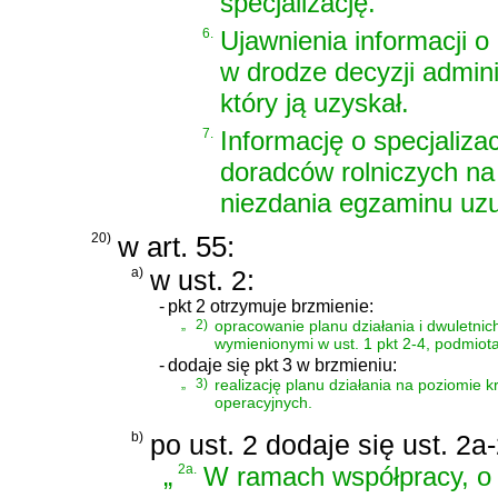
specjalizację.
6.
Ujawnienia informacji o
w drodze decyzji admini
który ją uzyskał.
7.
Informację o specjalizac
doradców rolniczych na
niezdania egzaminu uzup
20)
w art. 55:
a)
w ust. 2:
-
pkt 2 otrzymuje brzmienie:
„
2)
opracowanie planu działania i dwuletni
wymienionymi w ust. 1 pkt 2-4, podmiota
-
dodaje się pkt 3 w brzmieniu:
„
3)
realizację planu działania na poziomie
operacyjnych.
b)
po ust. 2 dodaje się ust. 2a
„
2a.
W ramach współpracy, o k