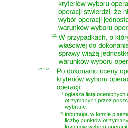
kryteriów wyboru opera
operacji stwierdzi, że 
wybór operacji jednost
warunków wyboru opera
12.
W przypadkach, o który
właściwej do dokonania
sprawy wiążą jednostkę
warunków wyboru opera
Art. 57e.
1.
Po dokonaniu oceny op
kryteriów wyboru opera
operacji:
1)
ogłasza listę ocenionych 
otrzymanych przez poszcz
wybrane;
2)
informuje, w formie pise
liczbę punktów otrzyman
kryteriów wyboru operacji