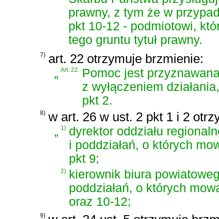
prawny, z tym że w przypadk
pkt 10-12 - podmiotowi, kt
tego gruntu tytuł prawny.
7)
art. 22 otrzymuje brzmienie:
„
Art. 22.
Pomoc jest przyznawana 
z wyłączeniem działania,
pkt 2.
8)
w art. 26 w ust. 2 pkt 1 i 2 otr
„
1)
dyrektor oddziału regional
i poddziałań, o których mowa
pkt 9;
2)
kierownik biura powiatoweg
poddziałań, o których mowa w
oraz 10-12;
9)