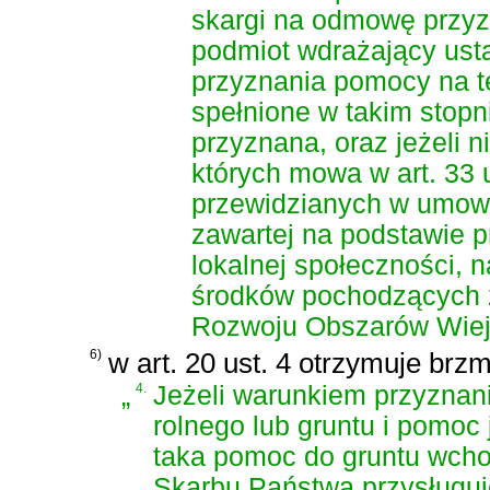
skargi na odmowę przyz
podmiot wdrażający usta
przyznania pomocy na tę
spełnione w takim stopn
przyznana, oraz jeżeli 
których mowa w art. 33 
przewidzianych w umowie
zawartej na podstawie p
lokalnej społeczności, 
środków pochodzących 
Rozwoju Obszarów Wiej
6)
w art. 20 ust. 4 otrzymuje brzm
„
4.
Jeżeli warunkiem przyznan
rolnego lub gruntu i pomoc
taka pomoc do gruntu wch
Skarbu Państwa przysługuje