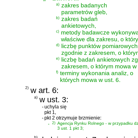
a)
zakres badanych
parametrów gleb,
b)
zakres badań
ankietowych,
c)
metody badawcze wykonywani
właściwe dla zakresu, o który
d)
liczbę punktów pomiarowych
zgodnie z zakresem, o którym
e)
liczbę badań ankietowych zg
zakresem, o którym mowa w li
f)
terminy wykonania analiz, o
których mowa w ust. 6.
2)
w art. 6:
a)
w ust. 3:
-
uchyla się
pkt 1,
-
pkt 2 otrzymuje brzmienie:
„
2)
Agencja Rynku Rolnego - w przypadku dzi
3 ust. 1 pkt 3;
b)