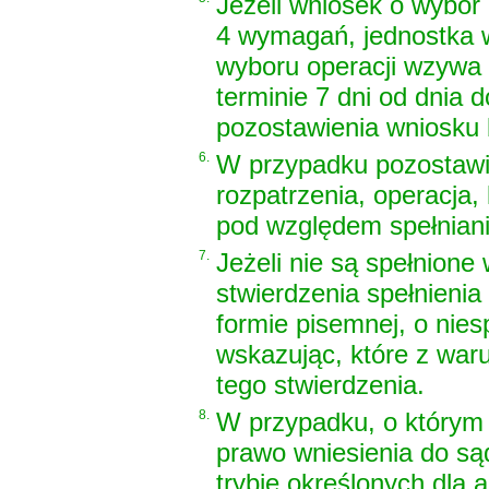
Jeżeli wniosek o wybór 
4 wymagań, jednostka w
wyboru operacji wzywa
terminie 7 dni od dnia
pozostawienia wniosku 
6.
W przypadku pozostawie
rozpatrzenia, operacja,
pod względem spełniani
7.
Jeżeli nie są spełnione
stwierdzenia spełnieni
formie pisemnej, o nies
wskazując, które z war
tego stwierdzenia.
8.
W przypadku, o którym
prawo wniesienia do są
trybie określonych dla