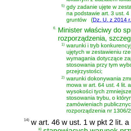
5)
gdy zadanie ujęte w zes
na podstawie
art. 3 ust.
gruntów
(
Dz. U. z 2014 r
6.
Minister właściwy do sp
rozporządzenia, szczeg
1)
warunki i tryb konkuren
ujętych w zestawieniu r
wymagania dotyczące zap
stosowania przy tym wybo
przejrzystości;
2)
warunki dokonywania zmn
mowa w art. 64 ust. 4 lit
wysokości tych zmniejsze
stosowania trybu, o któr
zamówieniach publicznych,
rozporządzenia nr 1306/
14)
w art. 46 w ust. 1 w pkt 2 lit.
a)
stanowiących warunek pr