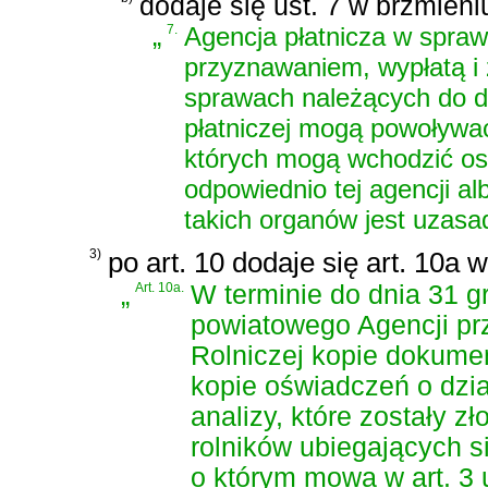
dodaje się ust. 7 w brzmieni
„
7.
Agencja płatnicza w spra
przyznawaniem, wypłatą i
sprawach należących do d
płatniczej mogą powoływa
których mogą wchodzić os
odpowiednio tej agencji al
takich organów jest uzasa
3)
po art. 10 dodaje się art. 10a 
„
Art. 10a.
W terminie do dnia 31 g
powiatowego Agencji pr
Rolniczej kopie dokumen
kopie oświadczeń o dział
analizy, które zostały z
rolników ubiegających s
o którym mowa w art. 3 u