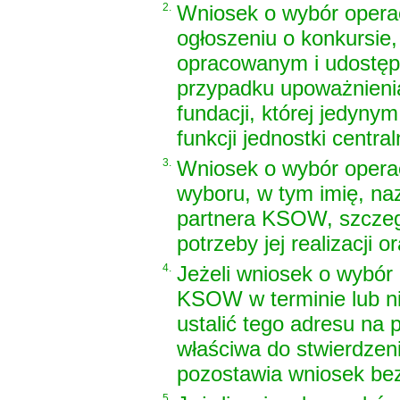
2.
Wniosek o wybór operac
ogłoszeniu o konkursie,
opracowanym i udostępn
przypadku upoważnienia
fundacji, której jedyny
funkcji jednostki central
3.
Wniosek o wybór operac
wyboru, w tym imię, naz
partnera KSOW, szczegó
potrzeby jej realizacji o
4.
Jeżeli wniosek o wybór 
KSOW w terminie lub n
ustalić tego adresu na
właściwa do stwierdzen
pozostawia wniosek bez
5.