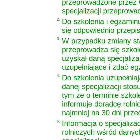
przeprowadzone przez 
specjalizacji przeprow
2.
Do szkolenia i egzaminu
się odpowiednio przepisy 
3.
W przypadku zmiany sta
przeprowadza się szkole
uzyskał daną specjaliza
uzupełniające i zdać eg
4.
Do szkolenia uzupełnia
danej specjalizacji stosu
tym że o terminie szko
informuje doradcę rolni
najmniej na 30 dni prze
5.
Informacja o specjalizac
rolniczych wśród danych