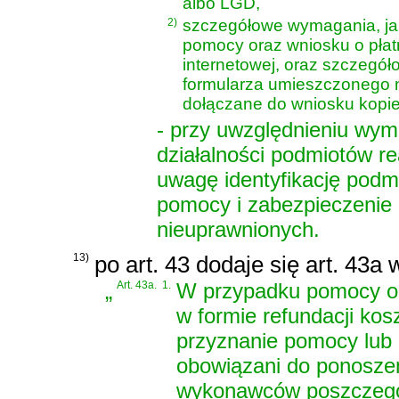
albo LGD,
2)
szczegółowe wymagania, jak
pomocy oraz wniosku o pła
internetowej, oraz szczegół
formularza umieszczonego na
dołączane do wniosku kopie
- przy uwzględnieniu wym
działalności podmiotów re
uwagę identyfikację podmi
pomocy i zabezpieczenie
nieuprawnionych.
13)
po art. 43 dodaje się art. 43a
„
Art. 43a.
1.
W przypadku pomocy or
w formie refundacji kos
przyznanie pomocy lub 
obowiązani do ponosze
wykonawców poszczegól