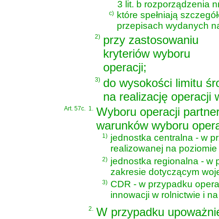
3 lit. b rozporządzenia 
c)
które spełniają szczegó
przepisach wydanych na 
2)
przy zastosowaniu
kryteriów wyboru
operacji;
3)
do wysokości limitu ś
na realizację operacji
Art. 57c.
1.
Wyboru operacji partne
warunków wyboru operac
1)
jednostka centralna - w p
realizowanej na poziomie
2)
jednostka regionalna - w 
zakresie dotyczącym woj
3)
CDR - w przypadku operac
innowacji w rolnictwie i n
2.
W przypadku upoważnien