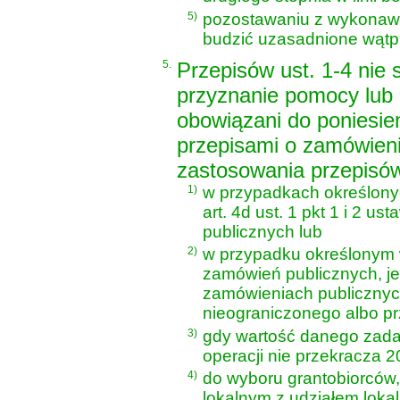
5)
pozostawaniu z wykonawc
budzić uzasadnione wątpl
5.
Przepisów ust. 1-4 nie 
przyznanie pomocy lub 
obowiązani do poniesie
przepisami o zamówieni
zastosowania przepisów 
1)
w przypadkach określon
art. 4d ust. 1 pkt 1 i 2 u
publicznych
lub
2)
w przypadku określonym
zamówień publicznych
, 
zamówieniach publicznyc
nieograniczonego albo pr
3)
gdy wartość danego zada
operacji nie przekracza 20
4)
do wyboru grantobiorców,
lokalnym z udziałem lokal