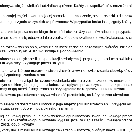
iemywa się, że wielkości udziałów są równe. Każdy ze współtwórców może żądać 
o swojej części utworu mającej samodzielne znaczenie, bez uszczerbku dla praw
zebna jest zgoda wszystkich współtwórców. W przypadku braku takiej zgody każdy 
naruszenia prawa autorskiego do całości utworu. Uzyskane świadczenie przypada 
órcom stosuje się odpowiednio przepisy
Kodeksu cywilnego
o współwłasności w c
nego rozpowszechniania, każdy z nich może żądać od pozostałych twórców udzielen
ej. Przepisy art. 9 ust. 2-4 stosuje się odpowiednio.
lności do encyklopedii lub publikacji periodycznej, przysługują producentowi l
lub wydawcy przysługuje prawo do tytułu.
pracodawca, którego pracownik stworzył utwór w wyniku wykonywania obowiązków z
ę i zgodnego zamiaru stron.
ia utworu, nie przystąpi do rozpowszechniania utworu przeznaczonego w umowie 
 tym skutkiem, że po jego bezskutecznym upływie prawa uzyskane przez pracodaw
rony mogą określić inny termin na przystąpienie do rozpowszechniania utworu.
jęcia utworu pracodawca nabywa własność przedmiotu, na którym utwór utrwalono.
 miesięcy od dostarczenia utworu o jego nieprzyjęciu lub uzależnieniu przyjęcia
z zastrzeżeń. Strony mogą określić inny termin.
ytucji naukowej przysługuje pierwszeństwo opublikowania utworu naukowego praco
nia. Pierwszeństwo opublikowania wygasa, jeżeli w ciągu sześciu miesięcy od do
e został opublikowany.
orzystać z materiału naukowego zawartego w utworze, o którym mowa w ust. 1, ora