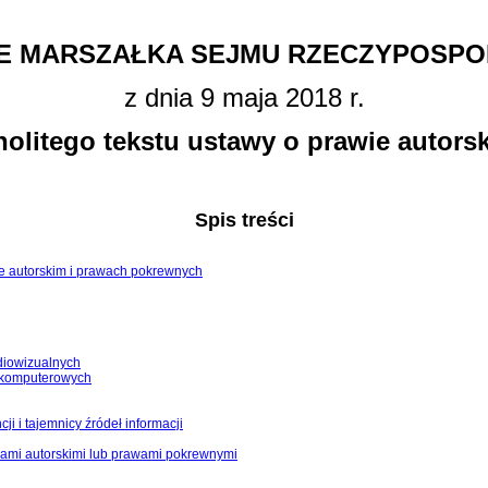
E MARSZAŁKA SEJMU RZECZYPOSPOL
z dnia 9 maja 2018 r.
nolitego tekstu ustawy o prawie autor
Spis treści
awie autorskim i prawach pokrewnych
diowizualnych
w komputerowych
i i tajemnicy źródeł informacji
wami autorskimi lub prawami pokrewnymi