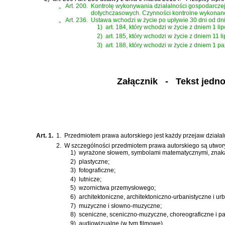
„
Art. 200.
Kontrolę wykonywania działalności gospodarczej 
dotychczasowych. Czynności kontrolne wykonane 
„
Art. 236.
Ustawa wchodzi w życie po upływie 30 dni od dni
1)
art. 184, który wchodzi w życie z dniem 1 lip
2)
art. 185, który wchodzi w życie z dniem 11 li
3)
art. 188, który wchodzi w życie z dniem 1 pa
Załącznik
- Tekst jednoli
Art. 1.
1.
Przedmiotem prawa autorskiego jest każdy przejaw działaln
2.
W szczególności przedmiotem prawa autorskiego są utwor
1)
wyrażone słowem, symbolami matematycznymi, znakami
2)
plastyczne;
3)
fotograficzne;
4)
lutnicze;
5)
wzornictwa przemysłowego;
6)
architektoniczne, architektoniczno-urbanistyczne i ur
7)
muzyczne i słowno-muzyczne;
8)
sceniczne, sceniczno-muzyczne, choreograficzne i p
9)
audiowizualne (w tym filmowe).