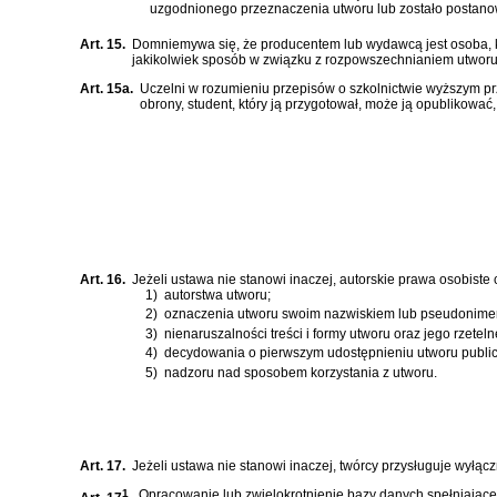
uzgodnionego przeznaczenia utworu lub zostało postan
Art. 15.
Domniemywa się, że producentem lub wydawcą jest osoba, k
jakikolwiek sposób w związku z rozpowszechnianiem utworu
Art. 15a.
Uczelni w rozumieniu przepisów o szkolnictwie wyższym pr
obrony, student, który ją przygotował, może ją opublikowa
Art. 16.
Jeżeli ustawa nie stanowi inaczej, autorskie prawa osobiste
1)
autorstwa utworu;
2)
oznaczenia utworu swoim nazwiskiem lub pseudonime
3)
nienaruszalności treści i formy utworu oraz jego rzetel
4)
decydowania o pierwszym udostępnieniu utworu public
5)
nadzoru nad sposobem korzystania z utworu.
Art. 17.
Jeżeli ustawa nie stanowi inaczej, twórcy przysługuje wyłąc
1
Opracowanie lub zwielokrotnienie bazy danych spełniającej