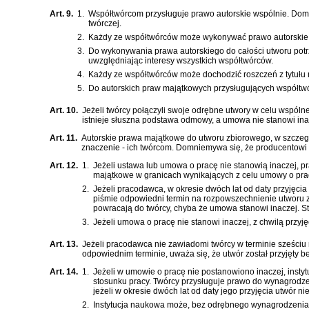
Art. 9.
1.
Współtwórcom przysługuje prawo autorskie wspólnie. Domn
twórczej.
2.
Każdy ze współtwórców może wykonywać prawo autorskie d
3.
Do wykonywania prawa autorskiego do całości utworu potr
uwzględniając interesy wszystkich współtwórców.
4.
Każdy ze współtwórców może dochodzić roszczeń z tytułu 
5.
Do autorskich praw majątkowych przysługujących współtw
Art. 10.
Jeżeli twórcy połączyli swoje odrębne utwory w celu wspól
istnieje słuszna podstawa odmowy, a umowa nie stanowi inacz
Art. 11.
Autorskie prawa majątkowe do utworu zbiorowego, w szczegó
znaczenie - ich twórcom. Domniemywa się, że producentowi 
Art. 12.
1.
Jeżeli ustawa lub umowa o pracę nie stanowią inaczej, 
majątkowe w granicach wynikających z celu umowy o prac
2.
Jeżeli pracodawca, w okresie dwóch lat od daty przyjęc
piśmie odpowiedni termin na rozpowszechnienie utworu z
powracają do twórcy, chyba że umowa stanowi inaczej. St
3.
Jeżeli umowa o pracę nie stanowi inaczej, z chwilą przy
Art. 13.
Jeżeli pracodawca nie zawiadomi twórcy w terminie sześciu
odpowiednim terminie, uważa się, że utwór został przyjęty be
Art. 14.
1.
Jeżeli w umowie o pracę nie postanowiono inaczej, inst
stosunku pracy. Twórcy przysługuje prawo do wynagrodze
jeżeli w okresie dwóch lat od daty jego przyjęcia utwór ni
2.
Instytucja naukowa może, bez odrębnego wynagrodzenia, k