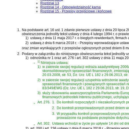
Rozdział 13
Rozdział 14 - Odpowiedzialność karna
Rozdział 15 - Przepisy przejściowe i końcowe
1.
Na podstawie
art. 16 ust. 1 zdanie pierwsze ustawy z dnia 20 lipca
obwieszczenia jednolity tekst
ustawy z dnia 4 lutego 1994 r. o praw
1)
ustawą z dnia 11 maja 2017 r. o biegłych rewidentach, firmach
2)
ustawą z dnia 6 marca 2018 r. - Przepisy wprowadzające ustaw
oraz zmian wynikających z przepisów ogłoszonych przed dniem 8 ma
2.
Podany w załączniku do niniejszego obwieszczenia tekst jednolity u
1)
odnośnika nr 1 oraz
art. 276 i art. 302 ustawy z dnia 11 maja 
„
1)
Niniejsza ustawa:
1)
w zakresie swojej regulacji wdraża aaadyrektywę 200
skonsolidowanych sprawozdań finansowych, zmieniając
20.03.2008, str. 53, Dz. Urz. UE L 182 z 29.06.2013, str.
2)
w zakresie swojej regulacji uzupełnia wdrożenie aaa
sprawozdań finansowych i powiązanych sprawozdań nie
83/349/EWG (Dz. Urz. UE L 182 z 29.06.2013, str. 19, Dz.
3)
służy stosowaniu aaarozporządzenia Parlamentu Euro
finansowych jednostek interesu publicznego, uchylające
„
Art. 276.
1.
Do kontroli rozpoczętych i niezakończonych p
2.
Do kontroli przeprowadzonych przed dniem wejś
3.
W przypadku kontroli przeprowadzonych przed 
prowadzone na podstawie przepisów dotychc
„
Art. 302.
Ustawa wchodzi w życie po upływie 14 dni od dnia 
2)
art. 200 i art. 236 ustawy z dnia 6 marca 2018 r. - Przepisy 