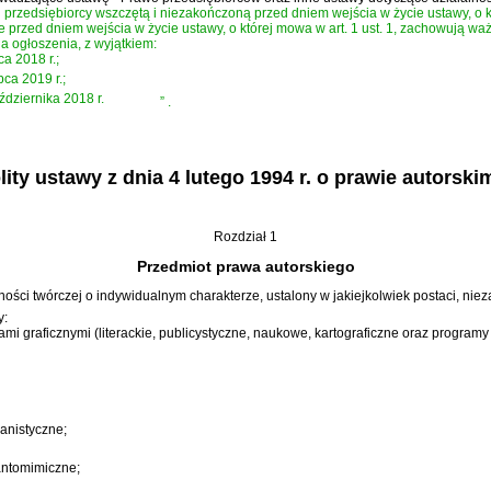
przedsiębiorcy wszczętą i niezakończoną przed dniem wejścia w życie ustawy, o kt
przed dniem wejścia w życie ustawy, o której mowa w art. 1 ust. 1, zachowują wa
a ogłoszenia, z wyjątkiem:
ca 2018 r.;
pca 2019 r.;
ździernika 2018 r.
”
.
ty ustawy z dnia 4 lutego 1994 r. o prawie autorsk
Rozdział 1
Przedmiot prawa autorskiego
ości twórczej o indywidualnym charakterze, ustalony w jakiejkolwiek postaci, niez
y:
 graficznymi (literackie, publicystyczne, naukowe, kartograficzne oraz program
banistyczne;
antomimiczne;