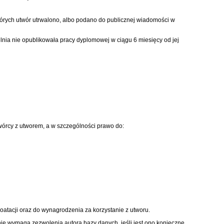
órych utwór utrwalono, albo podano do publicznej wiadomości w
nia nie opublikowała pracy dyplomowej w ciągu 6 miesięcy od jej
twórcy z utworem, a w szczególności prawo do:
loatacji oraz do wynagrodzenia za korzystanie z utworu.
nie wymaga zezwolenia autora bazy danych, jeśli jest ono konieczne