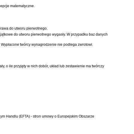
ncepcje matematyczne.
prawa do utworu pierwotnego.
majątkowe do utworu pierwotnego wygasły. W przypadku baz danych
e. Wypłacone twórcy wynagrodzenie nie podlega zwrotowi.
y, o ile przyjęty w nich dobór, układ lub zestawienie ma twórczy
lnym Handlu (EFTA) - stron umowy o Europejskim Obszarze