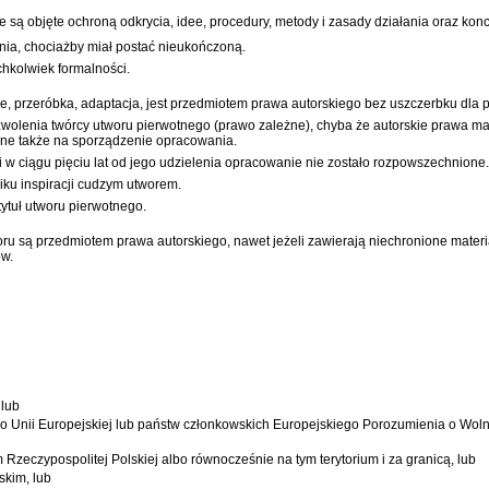
 są objęte ochroną odkrycia, idee, procedury, metody i zasady działania oraz ko
enia, chociażby miał postać nieukończoną.
chkolwiek formalności.
, przeróbka, adaptacja, jest przedmiotem prawa autorskiego bez uszczerbku dla 
zwolenia twórcy utworu pierwotnego (prawo zależne), chyba że autorskie prawa 
zne także na sporządzenie opracowania.
 w ciągu pięciu lat od jego udzielenia opracowanie nie zostało rozpowszechnion
iku inspiracji cudzym utworem.
ytuł utworu pierwotnego.
ru są przedmiotem prawa autorskiego, nawet jeżeli zawierają niechronione materiał
ów.
 lub
go Unii Europejskiej lub państw członkowskich Europejskiego Porozumienia o Wo
 Rzeczypospolitej Polskiej albo równocześnie na tym terytorium i za granicą, lub
skim, lub