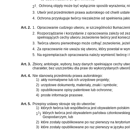
1
Ochroną objęty może być wyłącznie sposób wyrażenia; nie
2
.
3.
Utwór jest przedmiotem prawa autorskiego od chwili ustal
4.
Ochrona przysługuje twórcy niezależnie od spełnienia jaki
Art. 2.
1.
Opracowanie cudzego utworu, w szczególności tłumaczenie
2.
Rozporządzanie i korzystanie z opracowania zależy od ze
spełniających cechy utworu zezwolenie twórcy jest koniec
3.
Twórca utworu pierwotnego może cofnąć zezwolenie, jeżeli
4.
Za opracowanie nie uważa się utworu, który powstał w wyn
5.
Na egzemplarzach opracowania należy wymienić twórcę i t
Art. 3.
Zbiory, antologie, wybory, bazy danych spełniające cechy utwo
charakter, bez uszczerbku dla praw do wykorzystanych utwor
Art. 4.
Nie stanowią przedmiotu prawa autorskiego:
1)
akty normatywne lub ich urzędowe projekty;
2)
urzędowe dokumenty, materiały, znaki i symbole;
3)
opublikowane opisy patentowe lub ochronne;
4)
proste informacje prasowe.
Art. 5.
Przepisy ustawy stosuje się do utworów:
1)
których twórca lub współtwórca jest obywatelem polskim
1
których twórca jest obywatelem państwa członkowskie
1
)
Gospodarczym, lub
2)
które zostały opublikowane po raz pierwszy na terytorium
3)
które zostały opublikowane po raz pierwszy w języku pol