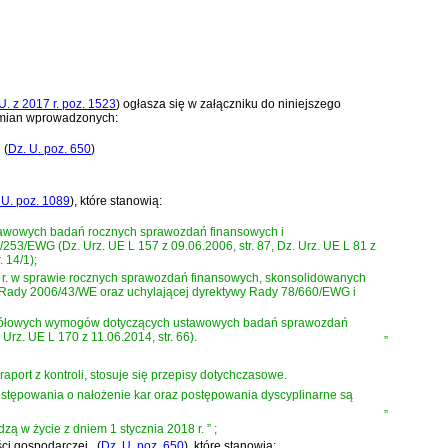
U. z 2017 r. poz. 1523
)
ogłasza się w załączniku do niniejszego
zmian wprowadzonych:
(
Dz. U. poz. 650
)
 U. poz. 1089
)
, które stanowią:
stawowych badań rocznych sprawozdań finansowych i
/EWG (Dz. Urz. UE L 157 z 09.06.2006, str. 87, Dz. Urz. UE L 81 z
. 14/1);
3 r. w sprawie rocznych sprawozdań finansowych, skonsolidowanych
 Rady 2006/43/WE oraz uchylającej dyrektywy Rady 78/660/EWG i
czegółowych wymogów dotyczących ustawowych badań sprawozdań
rz. UE L 170 z 11.06.2014, str. 66).
”
aport z kontroli, stosuje się przepisy dotychczasowe.
postępowania o nałożenie kar oraz postępowania dyscyplinarne są
”
odzą w życie z dniem 1 stycznia 2018 r.
”
;
ści gospodarczej
(
Dz. U. poz. 650
)
, które stanowią: