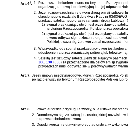
1
1.
Rozpowszechnianiem utworu na terytorium Rzeczypospolite
Art. 6
.
organizację radiową lub telewizyjną i na jej odpowiedzial
2.
Jeżeli rozpowszechnianie utworu drogą emisji radiowej l
określonego w
rozdziale II dyrektywy Rady nr 93/83/EWG
przekazu satelitarnego oraz retransmisji drogą kablową
(
1)
sygnał przekazujący utwór jest przesyłany do sateli
terytorium Rzeczypospolitej Polskiej przez operatora t
2)
sygnał przekazujący utwór jest przesyłany do sateli
utworu odbywa się na zlecenie organizacji radiowej 
Polskiej, uważa się, że utwór został rozpowszechnion
3.
W przypadku gdy sygnał przekazujący utwór jest kodowan
udostępnienia przez organizację radiową lub telewizyjną,
4.
Satelitą jest sztuczny satelita Ziemi działający w pasmac
106
,
138
i
650
)
są przeznaczone dla celów emisji sygnał
przypadkach musi odbywać się w porównywalnych warun
Art. 7.
Jeżeli umowy międzynarodowe, których Rzeczpospolita Polska 
po raz pierwszy na terytorium Rzeczypospolitej Polskiej lub 
Art. 8.
1.
Prawo autorskie przysługuje twórcy, o ile ustawa nie stanow
2.
Domniemywa się, że twórcą jest osoba, której nazwisko w 
rozpowszechnianiem utworu.
3.
Dopóki twórca nie ujawnił swojego autorstwa, w wykonywan