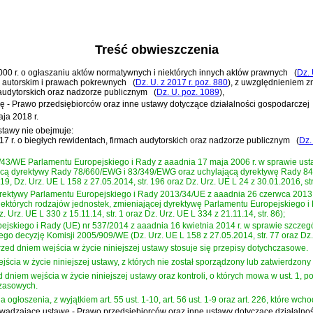
Treść obwieszczenia
 2000 r. o ogłaszaniu aktów normatywnych i niektórych innych aktów prawnych
(
Dz. 
ie autorskim i prawach pokrewnych
(
Dz. U. z 2017 r. poz. 880
)
, z uwzględnieniem 
 audytorskich oraz nadzorze publicznym
(
Dz. U. poz. 1089
)
,
ę - Prawo przedsiębiorców oraz inne ustawy dotyczące działalności gospodarczej
ja 2018 r.
stawy nie obejmuje:
2017 r. o biegłych rewidentach, firmach audytorskich oraz nadzorze publicznym
(
Dz.
6/43/WE Parlamentu Europejskiego i Rady z aaadnia 17 maja 2006 r. w sprawie u
ą dyrektywy Rady 78/660/EWG i 83/349/EWG oraz uchylającą dyrektywę Rady 84/253
 19, Dz. Urz. UE L 158 z 27.05.2014, str. 196 oraz Dz. Urz. UE L 24 z 30.01.2016, str
dyrektywy Parlamentu Europejskiego i Rady 2013/34/UE z aaadnia 26 czerwca 201
których rodzajów jednostek, zmieniającej dyrektywę Parlamentu Europejskiego i
 Urz. UE L 330 z 15.11.14, str. 1 oraz Dz. Urz. UE L 334 z 21.11.14, str. 86);
pejskiego i Rady (UE) nr 537/2014 z aaadnia 16 kwietnia 2014 r. w sprawie sz
go decyzję Komisji 2005/909/WE (Dz. Urz. UE L 158 z 27.05.2014, str. 77 oraz Dz. U
rzed dniem wejścia w życie niniejszej ustawy stosuje się przepisy dotychczasowe.
cia w życie niniejszej ustawy, z których nie został sporządzony lub zatwierdzony r
dniem wejścia w życie niniejszej ustawy oraz kontroli, o których mowa w ust. 1, 
zasowych.
ogłoszenia, z wyjątkiem art. 55 ust. 1-10, art. 56 ust. 1-9 oraz art. 226, które wch
wprowadzające ustawę - Prawo przedsiębiorców oraz inne ustawy dotyczące działalno