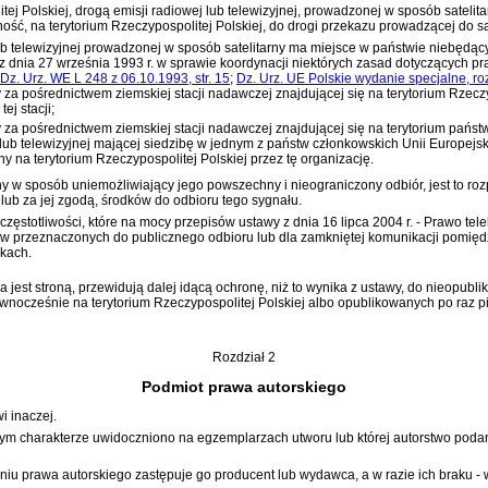
j Polskiej, drogą emisji radiowej lub telewizyjnej, prowadzonej w sposób sateli
ność, na terytorium Rzeczypospolitej Polskiej, do drogi przekazu prowadzącej do sa
ub telewizyjnej prowadzonej w sposób satelitarny ma miejsce w państwie niebędąc
 z dnia 27 września 1993 r. w sprawie koordynacji niektórych zasad dotyczących 
Dz. Urz. WE L 248 z 06.10.1993, str. 15
;
Dz. Urz. UE Polskie wydanie specjalne, rozdz
ty za pośrednictwem ziemskiej stacji nadawczej znajdującej się na terytorium Rzecz
ej stacji;
ty za pośrednictwem ziemskiej stacji nadawczej znajdującej się na terytorium pań
lub telewizyjnej mającej siedzibę w jednym z państw członkowskich Unii Europejsk
y na terytorium Rzeczypospolitej Polskiej przez tę organizację.
y w sposób uniemożliwiający jego powszechny i nieograniczony odbiór, jest to r
 lub za jej zgodą, środków do odbioru tego sygnału.
h częstotliwości, które na mocy przepisów
ustawy z dnia 16 lipca 2004 r. - Prawo te
ów przeznaczonych do publicznego odbioru lub dla zamkniętej komunikacji pomię
kach.
jest stroną, przewidują dalej idącą ochronę, niż to wynika z ustawy, do nieopub
równocześnie na terytorium Rzeczypospolitej Polskiej albo opublikowanych po raz p
Rozdział 2
Podmiot prawa autorskiego
i inaczej.
tym charakterze uwidoczniono na egzemplarzach utworu lub której autorstwo poda
iu prawa autorskiego zastępuje go producent lub wydawca, a w razie ich braku -