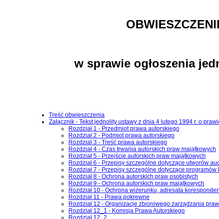
OBWIESZCZENI
w sprawie ogłoszenia jed
Treść obwieszczenia
Załącznik - Tekst jednolity ustawy z dnia 4 lutego 1994 r. o pr
Rozdział 1 - Przedmiot prawa autorskiego
Rozdział 2 - Podmiot prawa autorskiego
Rozdział 3 - Treść prawa autorskiego
Rozdział 4 - Czas trwania autorskich praw majątkowych
Rozdział 5 - Przejście autorskich praw majątkowych
Rozdział 6 - Przepisy szczególne dotyczące utworów au
Rozdział 7 - Przepisy szczególne dotyczące programó
Rozdział 8 - Ochrona autorskich praw osobistych
Rozdział 9 - Ochrona autorskich praw majątkowych
Rozdział 10 - Ochrona wizerunku, adresata korespondencj
Rozdział 11 - Prawa pokrewne
Rozdział 12 - Organizacje zbiorowego zarządzania pra
Rozdział 12_1 - Komisja Prawa Autorskiego
Rozdział 12_2