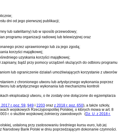
licznie;
tu dni od jego pierwszej publikacji;
ny lub satelitarny) lub w sposób przewodowy;
an programu organizacji radiowej lub telewizyjnej oraz
konanego przez uprawnionego lub za jego zgodą;
ania korzyści majątkowej;
ośredniego uzyskania korzyści majątkowej;
ał zapisany, bądź przy pomocy urządzeń służących do odbioru programu
łaniom lub ograniczenie działań umożliwiających korzystanie z utworów
staniem z chronionego utworu lub artystycznego wykonania poprzez
utworu lub artystycznego wykonania lub mechanizmu kontroli
nkach eksploatacji utworu, o ile zostały one dołączone do egzemplarza
z 2017 r. poz. 59
,
949
i
2203
oraz
z 2018 r. poz. 650
)
, a także szkoły,
twach wojskowych Rzeczypospolitej Polskiej, o których mowa w art. 8
a 2003 r. o służbie wojskowej żołnierzy zawodowych
(
Dz. U. z 2018 r.
lskiej, ustaloną przy zastosowaniu średniego kursu euro, lub jej
zez Narodowy Bank Polski w dniu poprzedzającym dokonanie czynności.