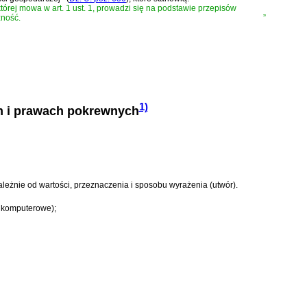
órej mowa w art. 1 ust. 1, prowadzi się na podstawie przepisów
żność.
”
1)
im i prawach pokrewnych
ależnie od wartości, przeznaczenia i sposobu wyrażenia (utwór).
y komputerowe);