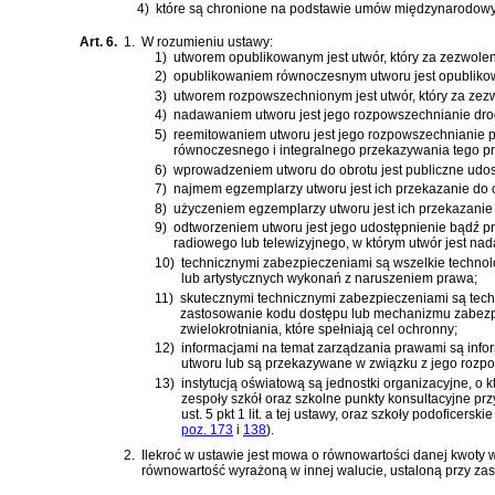
4)
które są chronione na podstawie umów międzynarodowych
Art. 6.
1.
W rozumieniu ustawy:
1)
utworem opublikowanym jest utwór, który za zezwolen
2)
opublikowaniem równoczesnym utworu jest opublikowani
3)
utworem rozpowszechnionym jest utwór, który za zezw
4)
nadawaniem utworu jest jego rozpowszechnianie drog
5)
reemitowaniem utworu jest jego rozpowszechnianie pr
równoczesnego i integralnego przekazywania tego 
6)
wprowadzeniem utworu do obrotu jest publiczne udos
7)
najmem egzemplarzy utworu jest ich przekazanie do 
8)
użyczeniem egzemplarzy utworu jest ich przekazanie
9)
odtworzeniem utworu jest jego udostępnienie bądź p
radiowego lub telewizyjnego, w którym utwór jest na
10)
technicznymi zabezpieczeniami są wszelkie technolo
lub artystycznych wykonań z naruszeniem prawa;
11)
skutecznymi technicznymi zabezpieczeniami są tec
zastosowanie kodu dostępu lub mechanizmu zabezpiec
zwielokrotniania, które spełniają cel ochronny;
12)
informacjami na temat zarządzania prawami są inform
utworu lub są przekazywane w związku z jego rozpo
13)
instytucją oświatową są jednostki organizacyjne, o
zespoły szkół oraz szkolne punkty konsultacyjne pr
ust. 5 pkt 1 lit. a tej ustawy, oraz szkoły podoficers
poz. 173
i
138
)
.
2.
Ilekroć w ustawie jest mowa o równowartości danej kwoty w
równowartość wyrażoną w innej walucie, ustaloną przy za