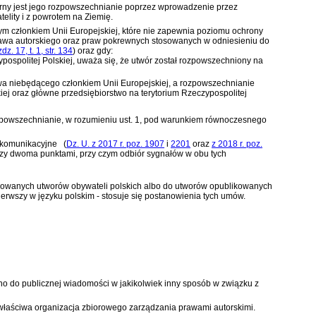
tarny jest jego rozpowszechnianie poprzez wprowadzenie przez
telity i z powrotem na Ziemię.
ym członkiem Unii Europejskiej, które nie zapewnia poziomu ochrony
prawa autorskiego oraz praw pokrewnych stosowanych w odniesieniu do
. 17, t. 1, str. 134
)
oraz gdy:
ypospolitej Polskiej, uważa się, że utwór został rozpowszechniony na
stwa niebędącego członkiem Unii Europejskiej, a rozpowszechnianie
iej oraz główne przedsiębiorstwo na terytorium Rzeczypospolitej
ozpowszechnianie, w rozumieniu ust. 1, pod warunkiem równoczesnego
lekomunikacyjne
(
Dz. U. z 2017 r. poz. 1907
i
2201
oraz
z 2018 r. poz.
dzy dwoma punktami, przy czym odbiór sygnałów w obu tych
likowanych utworów obywateli polskich albo do utworów opublikowanych
ierwszy w języku polskim - stosuje się postanowienia tych umów.
no do publicznej wiadomości w jakikolwiek inny sposób w związku z
 właściwa organizacja zbiorowego zarządzania prawami autorskimi.