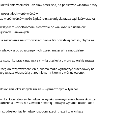
określenia wielkości udziałów przez sąd, na podstawie wkładów pracy
 pozostałych współtwórców.
ze współtwórców może żądać rozstrzygnięcia przez sąd, który orzeka
wszystkim współtwórcom, stosownie do wielkości ich udziałów.
zęściach ułamkowych.
ia zezwolenia na rozpowszechnianie tak powstałej całości, chyba że
ub wydawcy, a do poszczególnych części mających samodzielne
e stosunku pracy, nabywa z chwilą przyjęcia utworu autorskie prawa
o pracę do rozpowszechnienia, twórca może wyznaczyć pracodawcy na
cę wraz z własnością przedmiotu, na którym utwór utrwalono,
 od dokonania określonych zmian w wyznaczonym w tym celu
wnika, który stworzył ten utwór w wyniku wykonywania obowiązków ze
starczenia utworu nie zawarto z twórcą umowy o wydanie utworu albo
z udostępniać ten utwór osobom trzecim, jeżeli to wynika z