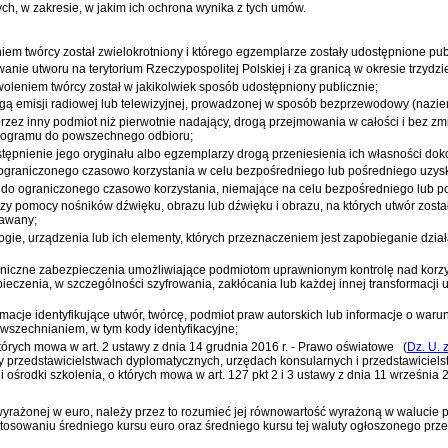
, w zakresie, w jakim ich ochrona wynika z tych umów.
iem twórcy został zwielokrotniony i którego egzemplarze zostały udostępnione pub
e utworu na terytorium Rzeczypospolitej Polskiej i za granicą w okresie trzydzies
oleniem twórcy został w jakikolwiek sposób udostępniony publicznie;
ą emisji radiowej lub telewizyjnej, prowadzonej w sposób bezprzewodowy (naziem
zez inny podmiot niż pierwotnie nadający, drogą przejmowania w całości i bez zmi
programu do powszechnego odbioru;
tępnienie jego oryginału albo egzemplarzy drogą przeniesienia ich własności do
ograniczonego czasowo korzystania w celu bezpośredniego lub pośredniego uzysk
 do ograniczonego czasowo korzystania, niemające na celu bezpośredniego lub p
rzy pomocy nośników dźwięku, obrazu lub dźwięku i obrazu, na których utwór zost
dawany;
gie, urządzenia lub ich elementy, których przeznaczeniem jest zapobieganie dzia
hniczne zabezpieczenia umożliwiające podmiotom uprawnionym kontrolę nad korzy
zenia, w szczególności szyfrowania, zakłócania lub każdej innej transformacji 
acje identyfikujące utwór, twórcę, podmiot praw autorskich lub informacje o waru
wszechnianiem, w tym kody identyfikacyjne;
 których mowa w
art. 2 ustawy z dnia 14 grudnia 2016 r. - Prawo oświatowe
(
Dz. U. 
zy przedstawicielstwach dyplomatycznych, urzędach konsularnych i przedstawiciels
kie i ośrodki szkolenia, o których mowa w
art. 127 pkt 2 i 3 ustawy z dnia 11 wrześni
yrażonej w euro, należy przez to rozumieć jej równowartość wyrażoną w walucie po
stosowaniu średniego kursu euro oraz średniego kursu tej waluty ogłoszonego pr