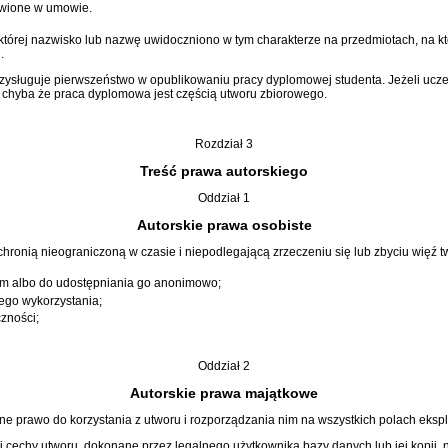
owione w umowie.
tórej nazwisko lub nazwę uwidoczniono w tym charakterze na przedmiotach, na kt
.
zysługuje pierwszeństwo w opublikowaniu pracy dyplomowej studenta. Jeżeli uczel
ć, chyba że praca dyplomowa jest częścią utworu zbiorowego.
Rozdział 3
Treść prawa autorskiego
Oddział 1
Autorskie prawa osobiste
 chronią nieograniczoną w czasie i niepodlegającą zrzeczeniu się lub zbyciu więź 
m albo do udostępniania go anonimowo;
nego wykorzystania;
zności;
Oddział 2
Autorskie prawa majątkowe
zne prawo do korzystania z utworu i rozporządzania nim na wszystkich polach eksp
 cechy utworu, dokonane przez legalnego użytkownika bazy danych lub jej kopii, 